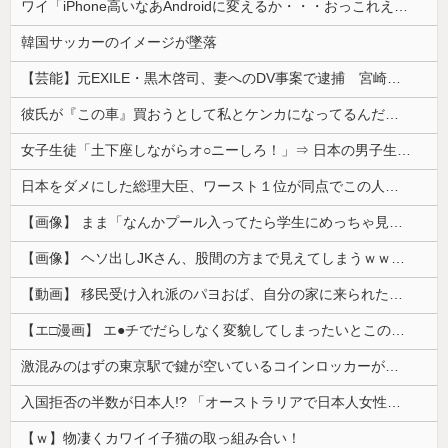
ワイ「iPhone高いなあAndroidに変えるか・・・おっこれええやん！」→iPhoneより高い
韓国サッカーのイメージが墜落
【芸能】元EXILE・黒木啓司、妻へのDV事案で逮捕 宮崎麗果被告は全身打撲・頭部裂傷などのけが
彼氏が『この車』買おうとして私とケンカになってるんだけどｗｗｗｗｗｗ
女子生徒「土下座しながらオ○ニーしろ！」⇒ 日本の男子生徒への性的いじめ動画がエ□すぎる
日本をダメにした総理大臣、ワースト１位が同点でこの人ｗｗｗｗｗｗ
【画像】 まま「なんかプール入ってたら学生にめっちゃ見られたw」
【画像】 ヘソ出しJKさん、股間の方まで見えてしまうｗｗｗｗｗｗｗｗｗ
【動画】 移民受け入れ派のパヨおば、自分の家に来られたら全力で拒否るｗｗｗｗｗｗｗｗｗｗｗｗ
【エ□漫画】 エ●チでだらしなく変貌してしまったいとこのお姉ちゃんにチン○ン搾り取られちゃうショタ君…！
激混みのはずの東京駅で鍵が空いているコインロッカーが散見、「ラッキー」と思って中を確認してみると……
入国拒否の半数が日本人!? 「オーストラリアで日本人女性が売春」
【ｗ】物凄くカワイイ子猫の取っ組み合い！