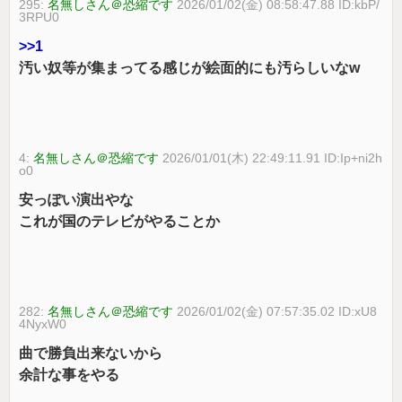
295:
名無しさん＠恐縮です
2026/01/02(金) 08:58:47.88 ID:kbP/
3RPU0
>>1
汚い奴等が集まってる感じが絵面的にも汚らしいなw
4:
名無しさん＠恐縮です
2026/01/01(木) 22:49:11.91 ID:Ip+ni2h
o0
安っぽい演出やな
これが国のテレビがやることか
282:
名無しさん＠恐縮です
2026/01/02(金) 07:57:35.02 ID:xU8
4NyxW0
曲で勝負出来ないから
余計な事をやる