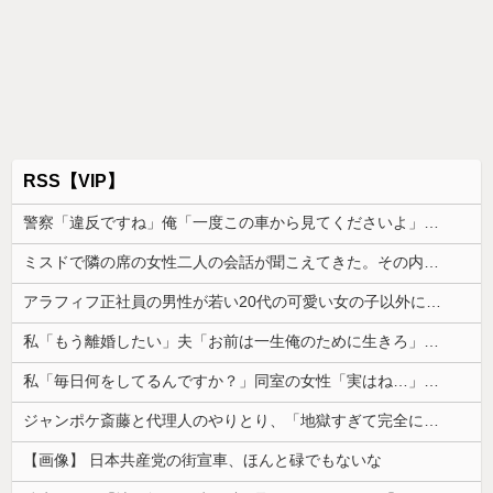
RSS【VIP】
警察「違反ですね」俺「一度この車から見てくださいよ」→見通しの悪い交差点で揉めた結果、まさかの展開に…
ミスドで隣の席の女性二人の会話が聞こえてきた。その内容が、旦那と離婚したくてでっち上げのDV証拠を...
アラフィフ正社員の男性が若い20代の可愛い女の子以外には挨拶をしない
私「もう離婚したい」夫「お前は一生俺のために生きろ」→話し合いになるはずが恐ろしい要求を突き付けられて…
私「毎日何をしてるんですか？」同室の女性「実はね…」→カーテン越しに聞こえていた声の正体が意外すぎて…
ジャンポケ斎藤と代理人のやりとり、「地獄すぎて完全にコントになってる……」と衝撃を受ける人が続出中
【画像】 日本共産党の街宣車、ほんと碌でもないな