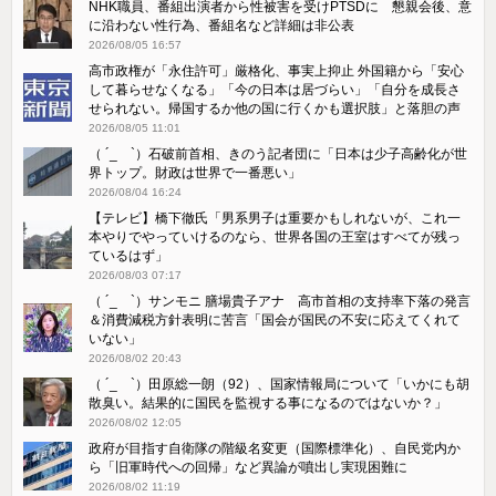
NHK職員、番組出演者から性被害を受けPTSDに 懇親会後、意
に沿わない性行為、番組名など詳細は非公表
2026/08/05 16:57
高市政権が「永住許可」厳格化、事実上抑止 外国籍から「安心
して暮らせなくなる」「今の日本は居づらい」「自分を成長さ
せられない。帰国するか他の国に行くかも選択肢」と落胆の声
2026/08/05 11:01
（ ´_ゝ`）石破前首相、きのう記者団に「日本は少子高齢化が世
界トップ。財政は世界で一番悪い」
2026/08/04 16:24
【テレビ】橋下徹氏「男系男子は重要かもしれないが、これ一
本やりでやっていけるのなら、世界各国の王室はすべてが残っ
ているはず」
2026/08/03 07:17
（ ´_ゝ`）サンモニ 膳場貴子アナ 高市首相の支持率下落の発言
＆消費減税方針表明に苦言「国会が国民の不安に応えてくれて
いない」
2026/08/02 20:43
（ ´_ゝ`）田原総一朗（92）、国家情報局について「いかにも胡
散臭い。結果的に国民を監視する事になるのではないか？」
2026/08/02 12:05
政府が目指す自衛隊の階級名変更（国際標準化）、自民党内か
ら「旧軍時代への回帰」など異論が噴出し実現困難に
2026/08/02 11:19