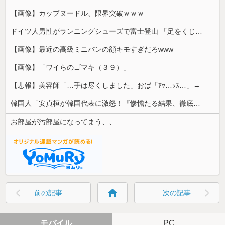
【画像】カップヌードル、限界突破ｗｗｗ
ドイツ人男性がランニングシューズで富士登山 「足をくじいて動けない」
【画像】最近の高級ミニバンの顔キモすぎだろwww
【画像】「ワイらのゴマキ（３９）」
【悲報】美容師「…手は尽くしました」おば「ｱｯ…ｯｽ…」→
韓国人「安貞桓が韓国代表に激怒！『惨憺たる結果、徹底的な刷新が必要だ』と監督や協会を痛烈批判」
お部屋が汚部屋になってまう、、
home
前の記事
次の記事
モバイル
PC