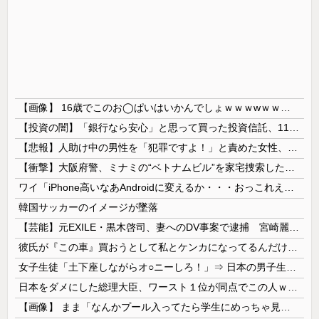
【画像】 16歳でこのお◯ぱいはいかんでしょｗｗｗwｗｗｗｗｗｗｗｗ❤
【投資の闇】「銀行なら安心」と思って買った投資信託、11年後に確認した結果……
【悲報】人助け中の男性を「犯罪ですよ！」と責めた女性、警察が来た瞬間逃げる
【衝撃】大阪府警、ミナミの“ベトナムビル”を家宅捜索した結果・・・・・・
ワイ「iPhone高いなあAndroidに変えるか・・・おっこれええやん！」→iPhoneより高い
韓国サッカーのイメージが墜落
【芸能】元EXILE・黒木啓司、妻へのDV事案で逮捕 宮崎麗果被告は全身打撲・頭部裂傷などのけが
彼氏が『この車』買おうとして私とケンカになってるんだけどｗｗｗｗｗｗ
女子生徒「土下座しながらオ○ニーしろ！」⇒ 日本の男子生徒への性的いじめ動画がエ□すぎる
日本をダメにした総理大臣、ワースト１位が同点でこの人ｗｗｗｗｗｗ
【画像】 まま「なんかプール入ってたら学生にめっちゃ見られたw」