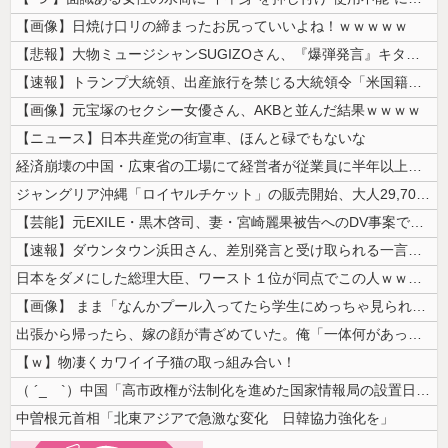
【画像】日焼け口リの締まったお尻っていいよね！ｗｗｗｗｗ
【悲報】大物ミュージシャンSUGIZOさん、『爆弾発言』キタァアアアア...
【速報】トランプ大統領、出産旅行を禁じる大統領令「米国籍取得を目的とし...
【画像】元宝塚のセクシー女優さん、AKBと並んだ結果ｗｗｗｗ
【ニュース】日本共産党の街宣車、ほんと碌でもないな
経済崩壊の中国・広東省の工場にて経営者が従業員に半年以上給料未払いした...
ジャングリア沖縄「ロイヤルチケット」の販売開始、大人29,700円にｗ...
【芸能】元EXILE・黒木啓司、妻・宮崎麗果被告へのDV事案で逮捕され...
【速報】ダウンタウン浜田さん、差別発言と受け取られる一言で炎上ｗｗｗｗ...
日本をダメにした総理大臣、ワースト１位が同点でこの人ｗｗｗｗｗｗ
【画像】 まま「なんかプール入ってたら学生にめっちゃ見られたw」
出張から帰ったら、嫁の顔が青ざめていた。俺「一体何があったんだ？」嫁「...
【ｗ】物凄くカワイイ子猫の取っ組み合い！
（ ´_ゝ`）中国「高市政権が法制化を進めた国家情報局の設置日が7月3...
中曽根元首相「北東アジアで急激な変化 日韓協力強化を」