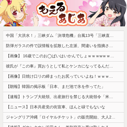
中国「大洪水！」三峡ダム「決壊危機」台風13号「三峡直撃確定」日本「最も強い勢力で接近！（伊勢湾台風級」台風13号と15号「中国本土でぶつかり合う（前代未聞」→
防弾ガラスの件で誤情報を拡散した左派、間違いを指摘されても頑として認めなかった結果……
【画像】 16歳でこのお◯ぱいはいかんでしょｗｗｗwｗｗｗｗｗｗｗｗ❤
彼氏が『この車』買おうとして私とケンカになってるんだけどｗｗｗｗｗｗ
【画像】日焼け口リの締まったお尻っていいよね！ｗｗｗｗｗ
【朗報】韓国の掲示板「日本、まだ池で氷を作ってた」
【速報】トランプ大統領、出産旅行を禁じる大統領令「米国籍取得を目的とした中国人らを排除する」
【ニュース】日本共産党の街宣車、ほんと碌でもないな
ジャングリア沖縄「ロイヤルチケット」の販売開始、大人29,700円にｗｗｗｗｗｗｗｗｗ