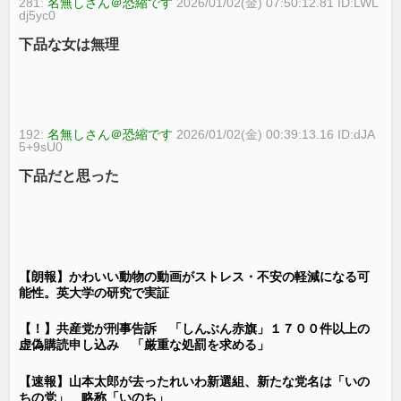
281:
名無しさん＠恐縮です
2026/01/02(金) 07:50:12.81 ID:LWL
dj5yc0
下品な女は無理
192:
名無しさん＠恐縮です
2026/01/02(金) 00:39:13.16 ID:dJA
5+9sU0
下品だと思った
【朗報】かわいい動物の動画がストレス・不安の軽減になる可
能性。英大学の研究で実証
【！】共産党が刑事告訴 「しんぶん赤旗」１７００件以上の
虚偽購読申し込み 「厳重な処罰を求める」
【速報】山本太郎が去ったれいわ新選組、新たな党名は「いの
ちの党」 略称「いのち」