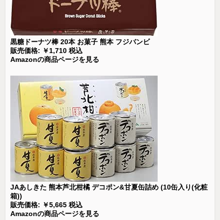
黒糖ドーナツ棒 20本 お菓子 熊本 フジバンビ
販売価格: ￥1,710 税込
Amazonの商品ページを見る
JAあしきた 熊本芦北柑橘 デコポン&甘夏缶詰め (10缶入り(化粧
箱))
販売価格: ￥5,665 税込
Amazonの商品ページを見る