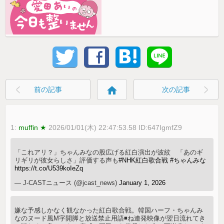
home
前の記事
次の記事
1:
muffin ★
2026/01/01(木) 22:47:53.58 ID:647IgmfZ9
「これアリ？」ちゃんみなの股広げる紅白演出が波紋 「あのギ
リギリが彼女らしさ」評価する声も
#NHK紅白歌合戦
#ちゃんみな
https://t.co/U539koIeZq
— J-CASTニュース (@jcast_news)
January 1, 2026
嫌な予感しかなく観なかった紅白歌合戦。韓国ハーフ・ちゃんみ
なのヌード風M字開脚と放送禁止用語◾️ね連発映像が翌日流れてき