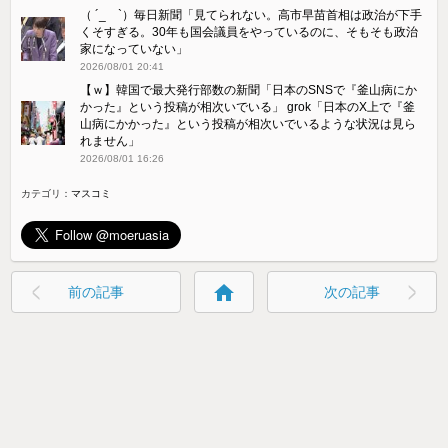
（ ´_ゝ`）毎日新聞「見てられない。高市早苗首相は政治が下手
くそすぎる。30年も国会議員をやっているのに、そもそも政治
家になっていない」
2026/08/01 20:41
【ｗ】韓国で最大発行部数の新聞「日本のSNSで『釜山病にか
かった』という投稿が相次いでいる」 grok「日本のX上で『釜
山病にかかった』という投稿が相次いでいるような状況は見ら
れません」
2026/08/01 16:26
カテゴリ：
マスコミ
home
前の記事
次の記事