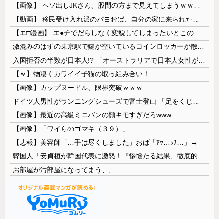
【画像】 ヘソ出しJKさん、股間の方まで見えてしまうｗｗｗｗｗｗｗｗｗ
【動画】 移民受け入れ派のパヨおば、自分の家に来られたら全力で拒否るｗｗｗｗｗｗｗｗｗｗｗｗ
【エ□漫画】 エ●チでだらしなく変貌してしまったいとこのお姉ちゃんにチン○ン搾り取られちゃうショタ君…！
激混みのはずの東京駅で鍵が空いているコインロッカーが散見、「ラッキー」と思って中を確認してみると……
入国拒否の半数が日本人!? 「オーストラリアで日本人女性が売春」
【ｗ】物凄くカワイイ子猫の取っ組み合い！
【画像】カップヌードル、限界突破ｗｗｗ
ドイツ人男性がランニングシューズで富士登山 「足をくじいて動けない」
【画像】最近の高級ミニバンの顔キモすぎだろwww
【画像】「ワイらのゴマキ（３９）」
【悲報】美容師「…手は尽くしました」おば「ｱｯ…ｯｽ…」→
韓国人「安貞桓が韓国代表に激怒！『惨憺たる結果、徹底的な刷新が必要だ』と監督や協会を痛烈批判」
お部屋が汚部屋になってまう、、