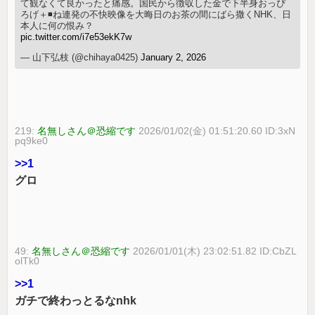
て観なくて良かったと痛感。国民から徴収した金で下半身おっぴ
ろげ＋◾️ね連発の不快映像を大晦日のお茶の間にばら撒くNHK、日
本人に何の恨み？
pic.twitter.com/i7e53ekK7w
— 山下弘枝 (@chihaya0425)
January 2, 2026
219:
名無しさん＠恐縮です
2026/01/02(金) 01:51:20.60 ID:3xN
pq9ke0
>>1
グロ
49:
名無しさん＠恐縮です
2026/01/01(木) 23:02:51.82 ID:CbZL
olTk0
>>1
ガチで終わっとるなnhk