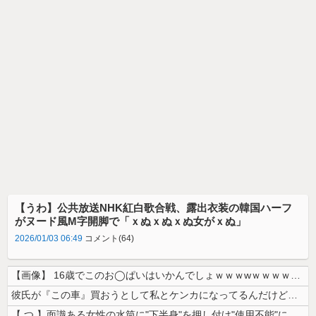
【うわ】公共放送NHK紅白歌合戦、露出衣装の韓国ハーフ
がヌード風M字開脚で「ｘぬｘぬｘぬ女がｘぬ」
2026/01/03 06:49
コメント(64)
【画像】 16歳でこのお◯ぱいはいかんでしょｗｗｗwｗｗｗｗｗｗｗｗ❤
彼氏が『この車』買おうとして私とケンカになってるんだけどｗｗｗｗｗｗ
【 つ 】面識ある女性の水筒に"下半身"を押し付け"使用不能"にした疑...