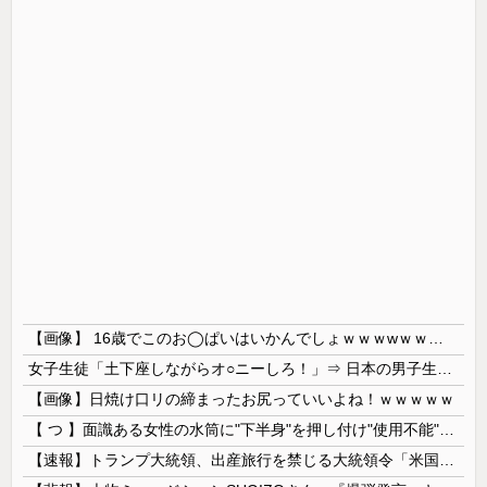
【画像】 16歳でこのお◯ぱいはいかんでしょｗｗｗwｗｗｗｗｗｗｗｗ❤
女子生徒「土下座しながらオ○ニーしろ！」⇒ 日本の男子生徒への性的いじめ動画がエ□すぎる
【画像】日焼け口リの締まったお尻っていいよね！ｗｗｗｗｗ
【 つ 】面識ある女性の水筒に"下半身"を押し付け"使用不能"にした疑い 66歳男を「器物損壊」容疑で逮捕 札幌市
【速報】トランプ大統領、出産旅行を禁じる大統領令「米国籍取得を目的とした中国人らを排除する」