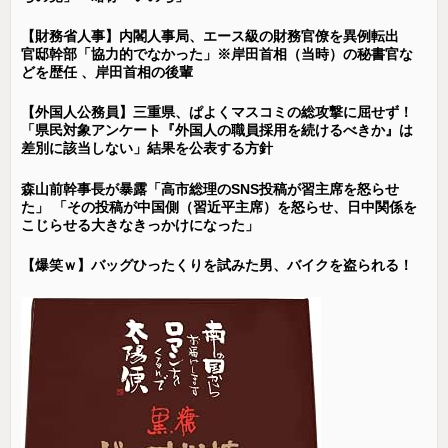
【財務省人事】内閣人事局、エース級の財務官僚を異例転出
官邸幹部「協力的でなかった」※岸田首相（当時）の秘書官な
どを歴任 、岸田首相の後輩
【外国人公務員】三重県、ぱよくマスコミの総攻撃に屈せず！
「県民対象アンケート『外国人の職員採用を続けるべきか』は
差別に該当しない」結果を公表する方針
森山前幹事長が暴露「高市総理のSNS投稿が習主席を怒らせ
た」 「その投稿が中国側（習近平主席）を怒らせ、日中関係を
こじらせる大きなきっかけになった」
【爆笑ｗ】バッグひったくりを試みた男、バイクを盗られる！