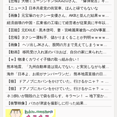
【悲報】大物ミュージシャンSUGIZOさん、『爆弾発言』キタァアアアアアーーーーーー！！
【ニュース】日本共産党の街宣車、ほんと碌でもないな
【画像】元宝塚のセクシー女優さん、AKBと並んだ結果ｗｗｗｗ
経済崩壊の中国・広東省の工場にて経営者が従業員に半年以上給料未払いした挙句高飛び。工場は空っぽに
【芸能】元EXILE・黒木啓司、妻・宮崎麗果被告へのDV事案で逮捕されていた 宮崎は全身打撲、頭部裂傷及び打撲、頸部損傷の怪我
【悲報】タクシー運転手、儲かりまくることが判明ｗｗｗｗｗｗｗｗ
【画像】 ヘソ出しJKさん、股間の方まで見えてしまうｗｗｗｗｗｗｗｗｗ
【動画】 移民受け入れ派のパヨおば、自分の家に来られたら全力で拒否るｗｗｗｗｗｗｗｗｗｗｗｗ
【ｗ】物凄くカワイイ子猫の取っ組み合い！
熊本地震、「九州自動車道は混んでない」と実況しながら被災地へ向かう有名アナなどに批判殺到 全国紙記者「最新の状況をいち早く伝えることは報道機関としての責務」「情報を取り上げることには大きな意義がある」
海外「日本よ、お前がナンバーワンだ」 熊本地震直後の日本の対応のスピードに世界が衝撃
【猫】 ドアノブにカバンをかけていた。行けるかニャ？ → 猫はこうなります…
【猫】 ドアノブにカバンをかけていた。行けるかニャ？ → 猫はこうなります…
ネコ飼いが階段の上で袋を揺らす。キラ〜ン！ → 地下室からヤツが現れる…
【衝撃映像】バカが津波を撮影しに行った結果…