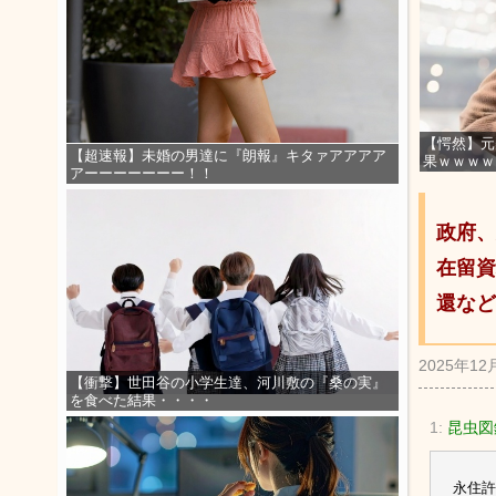
【愕然】元
【超速報】未婚の男達に『朗報』キタァアアアア
果ｗｗｗｗ
アーーーーーーー！！
政府、
在留資
還など
2025年12
【衝撃】世田谷の小学生達、河川敷の『桑の実』
を食べた結果・・・・
1:
昆虫図
永住許