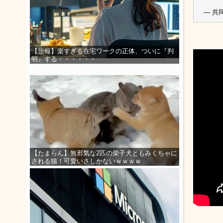
— 共同
【悲報】楽すぎる在宅ワークの正体、ついに『判
明』する・・・・・・
【たまらん】無邪気な2匹の柴子犬ともみくちゃに
される猫！可愛いさしかないｗｗｗｗ