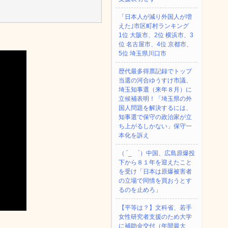
「日本人が減り外国人が増
えた｣市区町村ランキング
1位 大阪市、2位 横浜市、3
位 名古屋市、4位 京都市、
5位 埼玉県川口市
歴代最多得票記録でトップ
当選の河合ゆうすけ市議、
埼玉知事選（来年８月）に
立候補表明！「埼玉県の外
国人問題を解決するには、
知事選で保守の政治家が立
ち上がるしかない」保守一
本化を訴え
（ ´_ゝ`）中国、広島原爆投
下から８１年を迎えたこと
を受け「日本は原爆被害者
の立場で同情を買おうとす
るのを止めろ」
【平等は？】文科省、若手
女性研究者支援のため大学
に補助金交付（年間最大