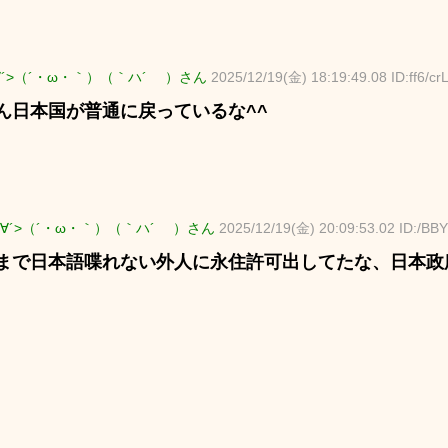
∀´>（´・ω・｀）（｀ハ´ ）さん
2025/12/19(金) 18:19:49.08 ID:ff6/cr
ん日本国が普通に戻っているな^^
∀´>（´・ω・｀）（｀ハ´ ）さん
2025/12/19(金) 20:09:53.02 ID:/BB
まで日本語喋れない外人に永住許可出してたな、日本政