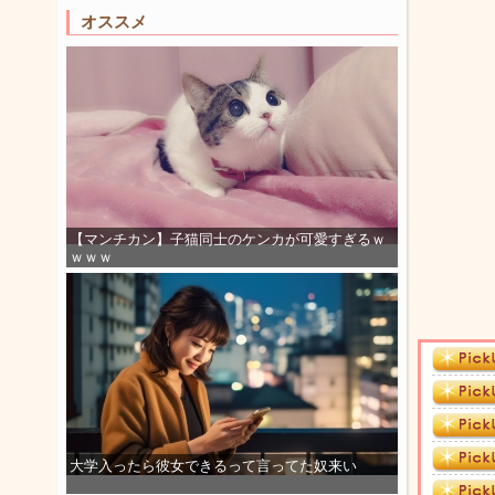
オススメ
【マンチカン】子猫同士のケンカが可愛すぎるｗ
ｗｗｗ
大学入ったら彼女できるって言ってた奴来い