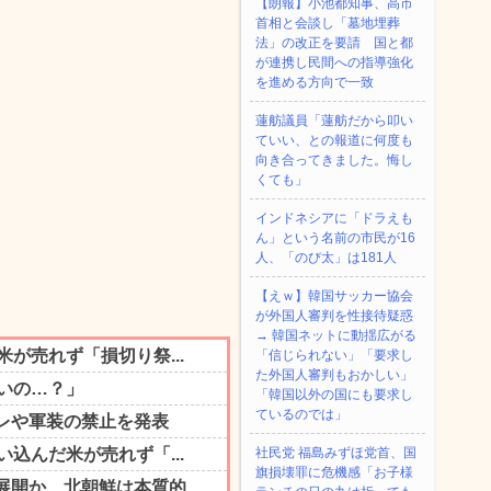
【朗報】小池都知事、高市
首相と会談し「墓地埋葬
法」の改正を要請 国と都
が連携し民間への指導強化
を進める方向で一致
蓮舫議員「蓮舫だから叩い
ていい、との報道に何度も
向き合ってきました。悔し
くても」
インドネシアに「ドラえも
ん」という名前の市民が16
人、「のび太」は181人
【えｗ】韓国サッカー協会
が外国人審判を性接待疑惑
→ 韓国ネットに動揺広がる
「信じられない」「要求し
た外国人審判もおかしい」
「韓国以外の国にも要求し
ているのでは」
社民党 福島みずほ党首、国
旗損壊罪に危機感「お子様