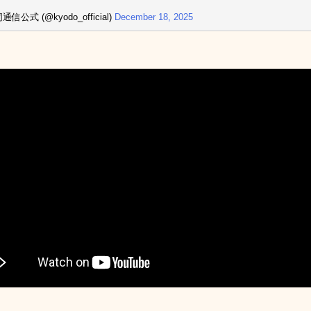
通信公式 (@kyodo_official)
December 18, 2025