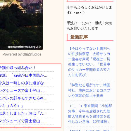
今年もよろしくおねがいしま
す(´・ω・`)
手洗い・うがい・睡眠・栄養
もお願いいたします
最新記事
【今はやってない】審判へ
の性接待疑惑、大韓サッカ
Powered by 
GliaStudios
ー協会が声明「現在は一切
発生していない」「世界中
のサッカー界関係者の皆さ
Mute
んにお詫び」
「神聖なる場所です」靖国
神社、境内におけるコスプ
レや軍装の禁止を発表
（ ´_ゝ`）東京新聞「小池都
知事、今年も虐殺された朝
鮮人犠牲者らを追悼文を送
付しない意向。10年連続」