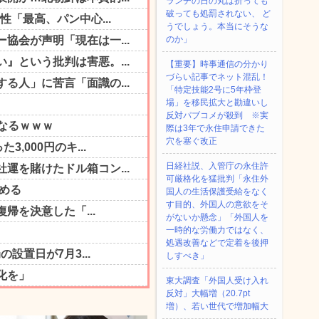
ランチの日の丸は折っても
破っても処罰されない、 ど
うでしょう。本当にそうな
のか」
【重要】時事通信の分かり
づらい記事でネット混乱！
「特定技能2号に5年枠登
場」を移民拡大と勘違いし
反対パブコメが殺到 ※実
際は3年で永住申請できた
穴を塞ぐ改正
日経社説、入管庁の永住許
可厳格化を猛批判「永住外
国人の生活保護受給をなく
す目的、外国人の意欲をそ
がないか懸念」「外国人を
一時的な労働力ではなく、
処遇改善などで定着を後押
しすべき」
東大調査「外国人受け入れ
反対」大幅増（20.7pt
増）、若い世代で増加幅大