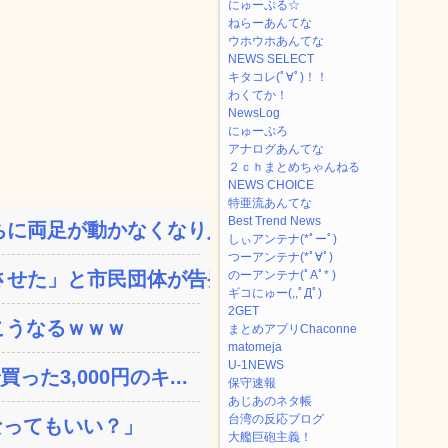
にゅーぷる☆
ねらーあんてな
ウホウホあんてな
NEWS SELECT
キタコレ(ﾟ∀ﾟ)！！
わくてか！
NewsLog
にゅーぷろ
アナログあんてな
２ｃｈまとめちゃんねる
NEWS CHOICE
特亜流あんてな
Best Trend News
に両足が動かなくなり入院...
しぃアンテナ(*ﾟーﾟ)
つーアンテナ(*ﾟ∀ﾟ)
せた」と市民団体が告発、...
のーアンテナ(ﾟAﾟ* )
ギコにゅー(,,ﾟДﾟ)
2GET
こうなるｗｗｗ
まとめアプリChaconne
matomeja
U-1NEWS
た3,000円のキ...
保守速報
あじあのネタ帳
台湾の反応ブログ
なってもいい？」
大艦巨砲主義！