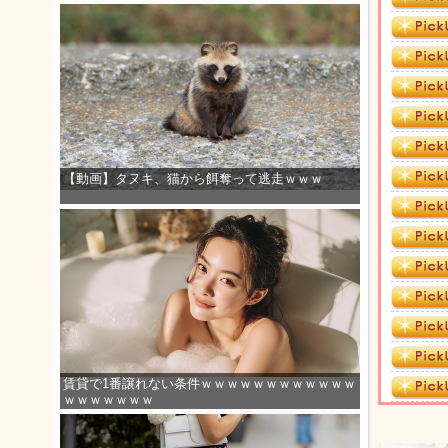
【動画】タヌキ、猫から餌奪って逃走ｗｗｗ
賃貸で1番譲れない条件ｗｗｗｗｗｗｗｗｗｗｗｗ
ｗｗｗｗｗｗｗ