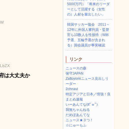
5000万円）「将来のリーダ
ーとして活躍する（女性
の）人材を輩出したい」
LW
韓国サッカー協会 2011～
12年に外国人審判員・監督
官ら10数人を性接待（W杯
予選、五輪予選が含まれ
る）国会議員が事実確認
リンク
YLbZX
ニュースの森
保守JAPAN
府は大丈夫か
Zattoyomiニュース見出しリ
ーダー
2chnavi
特定アジアと日本／情強！良
まとめ速報
いーあんてな(#ﾟｗﾟ)
我無ちゃんねる
だめぽあんてな
ニュース★３つ！
☆にゅーもふ