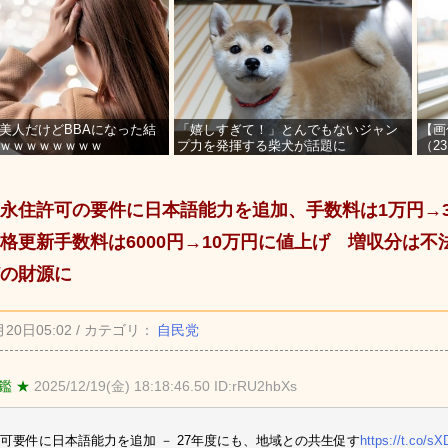
美人だけどBBAになった結
「嬉しすぎて！」とんでもないジャン
【画
ｗｗｗｗｗｗｗｗ
プ力を発揮する柴犬が話題に
（2
を募
永住許可の要件に日本語能力を追加、手数料は1万円→
格更新手数料は6000円→10万円に値上げ 増収分は
の財源に
月20日05:02 / カテゴリ：
自民党
鑑 ★
2025/12/19(金) 18:18:46.50 ID:rRU2hbXs
可要件に日本語能力を追加 － 27年度にも、地域との共生促す
https://t.co/