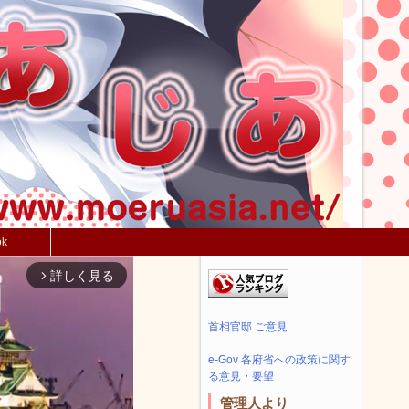
ok
詳しく見る
arrow_forward_ios
首相官邸 ご意見
e-Gov 各府省への政策に関す
る意見・要望
管理人より