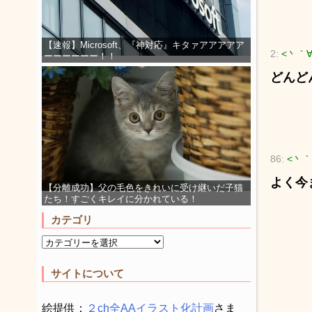
【速報】Microsoft、『神対応』キタァアアアアア
2:
<丶｀
ーーーーーー！！
どんど
86:
<丶｀
よく今
【分離成功】父の毛色をきれいに受け継いだ子猫
たち！すごくキレイに分かれている！
カテゴリ
サイトについて
絵提供：
２ch全AAイラスト化計画
さま