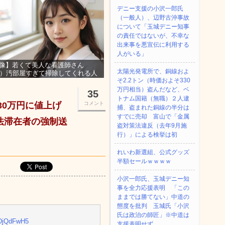
デニー支援の小沢一郎氏
（一般人）、辺野古沖事故
について「玉城デニー知事
の責任ではないが、不幸な
出来事を悪宣伝に利用する
人がいる」
像】若くて美人な看護師さん
太陽光発電所で、銅線およ
3）汚部屋すぎて掃除してくれる人
そ2.2トン（時価およそ330
集ｗｗｗ
万円相当）盗んだなど、ベ
35
トナム国籍（無職）２人逮
30万円に値上げ
コメント
捕、盗まれた銅線の半分は
すでに売却 富山で「金属
不法滞在者の強制送
盗対策法違反（去年9月施
行）」による検挙は初
れいわ新選組、公式グッズ
半額セールｗｗｗｗ
小沢一郎氏、玉城デニー知
事を全力応援表明 「この
ままでは勝てない」中道の
態度を批判 玉城氏「小沢
氏は政治の師匠」※中道は
sXDjQdFwH5
支援表明せず