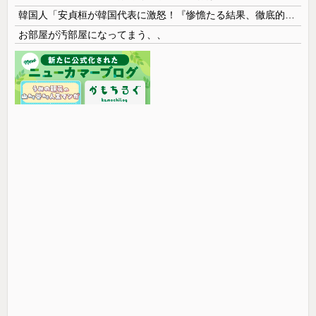
韓国人「安貞桓が韓国代表に激怒！『惨憺たる結果、徹底的な刷新が必要だ』と監督や協会を痛烈批判」
お部屋が汚部屋になってまう、、