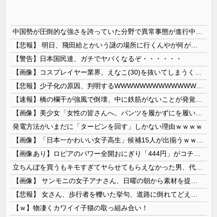
中国勢が圧倒的な強さを誇っていた分野で異常事態が進行中、日本勢が3人も準決勝に進む一方で中国勢が……
【悲報】 明日、飛田給とかいう謎の場所に行くんやが何があるんや????・・・・・・・・・
【警告】日本国民達、ガチでヤバくなるぞ・・・・・・
【画像】コスプレイヤー業界、えなこ(30)を抜いてしまうくらい人気の22歳の美少女が可愛すぎる
【悲報】少子化の原因、判明するWWWWWWWWWWWWWWWW
【速報】橋の欄干が強風で倒壊、中に鉄筋がないことが発覚 中国当局「接着剤で固定したので問題ない」
【画像】美少女「女性の皆さんへ。パンツを履かずにを履いてみてください」
発電方法がいまだに「タービンを回す」しかない理由ｗｗｗｗ
【画像】「日本一かわいい女子高生」候補15人が出揃うｗｗｗｗ
【画像あり】ロピアのパワー全開おにぎり「444円」がコチラｗｗｗｗｗ
立ちんぼを買うもキモすぎてヤらせてもらえなかった男、代わりの足コキでまさかの大量身寸米青ｗｗｗ
【画像】 サンモニの女子アナさん、日曜の朝から素材を提供してしまう
【悲報】 女さん、歩行者を轢いた挙句、道路に倒れてどえらいことになってしまうw w w w w w w
【ｗ】物凄くカワイイ子猫の取っ組み合い！