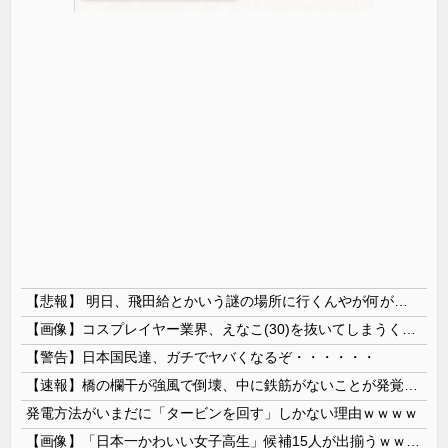
【悲報】 明日、飛田給とかいう謎の場所に行くんやが何があるんや????・・・・・・・・・
【画像】コスプレイヤー業界、えなこ(30)を抜いてしまうくらい人気の22歳の美少女が可愛すぎる
【警告】日本国民達、ガチでヤバくなるぞ・・・・・・
【速報】橋の欄干が強風で倒壊、中に鉄筋がないことが発覚 中国当局「接着剤で固定したので問題ない」
発電方法がいまだに「タービンを回す」しかない理由ｗｗｗｗ
【画像】「日本一かわいい女子高生」候補15人が出揃うｗｗｗｗ