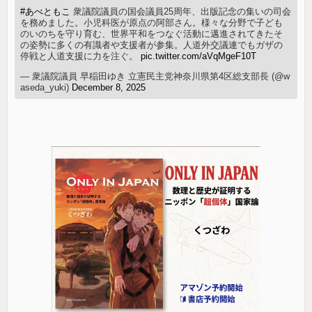
#あべともこ
衆議院議員の国会議員25周年、出版記念の集いの司会
を務めました。小児科医が原点の阿部さん。様々な分野で子ども
のいのちを守り育む、世界平和をつなぐ活動に邁進されてきたそ
の姿勢に多くの有識者や支援者が参集。人道外交議連でもガザの
停戦と人道支援に力を注ぐ。
pic.twitter.com/aVqMgeF10T
— 衆議院議員 早稲田ゆき 立憲民主党神奈川県第4区総支部長 (@w
aseda_yuki)
December 8, 2025