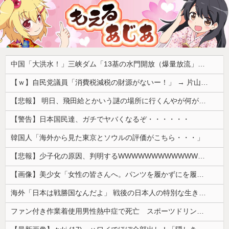
中国「大洪水！」三峡ダム「13基の水門開放（爆量放流」中国都市「三峡上流で豪雨！（三峡下流で水害」長江と黄河「同時氾濫危機」台風13号「中国本土上陸（画像」→
【ｗ】自民党議員「消費税減税の財源がないー！」 → 片山財務相、財源の心配は１ミリもいらない！と主張 ｗｗｗｗｗｗｗｗｗｗｗｗｗｗ
【悲報】 明日、飛田給とかいう謎の場所に行くんやが何があるんや????・・・・・・・・・
【警告】日本国民達、ガチでヤバくなるぞ・・・・・・
韓国人「海外から見た東京とソウルの評価がこちら・・・」
【悲報】少子化の原因、判明するWWWWWWWWWWWWWWWW
【画像】美少女「女性の皆さんへ。パンツを履かずにを履いてみてください」
海外「日本は戦勝国なんだよ」 戦後の日本人の特別な生き様に各国から称賛の声
ファン付き作業着使用男性熱中症で死亡 スポーツドリンクやゼリー飲料持参も