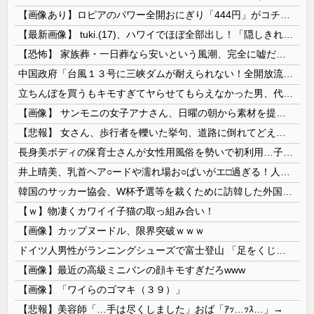
【画像あり】ロピアのパワー全開おにぎり「444円」がコチラｗｗｗｗｗ
【最新画像】 tuki.(17)、ハワイでほぼ全部出し！「隠しきれない美貌」とSNSざわつく
【恐怖】 家族葬・一日葬なら安いという風潮、完全に嘘だった・・・・
中国政府「台風１３号に三峡ダムが耐えられない！全開放流しろ！」⇒ 下流域の街が壊滅状態ｗｗｗｗｗ
立ちんぼを買うもキモすぎてヤらせてもらえなかった男、代わりの足コキでまさかの大量身寸米青ｗｗｗ
【画像】 サンモニの女子アナさん、日曜の朝から素材を提供してしまう
【悲報】 女さん、歩行者を轢いた挙句、道路に倒れてどえらいことになってしまうw w w w w w w
長身美ボディの保育士さんが女性用風俗を勢いで初利用…子供に絶対見せられないメスの顔でイキまくり。
井上晴美、乳首ヘア○ードや濡れ場お○ぱいがエ□過ぎる！人生最後のラスト写真集、最高！！
韓国のサッカー協会、W杯予選等を裁くために訪韓した外国人審判を「性接待」していた……大して強くもないチームが潤沢な予算を持ってりゃそうなるわな
【ｗ】物凄くカワイイ子猫の取っ組み合い！
【画像】カップヌードル、限界突破ｗｗｗ
ドイツ人男性がランニングシューズで富士登山 「足をくじいて動けない」
【画像】最近の高級ミニバンの顔キモすぎだろwww
【画像】「ワイらのゴマキ（３９）」
【悲報】美容師「…手は尽くしました」おば「ｱｯ…ｯｽ…」→