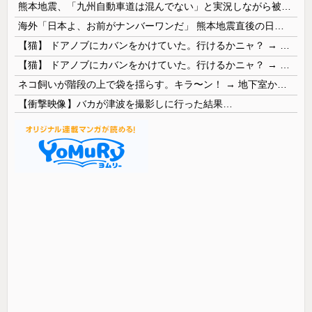
熊本地震、「九州自動車道は混んでない」と実況しながら被災地へ向かう有名アナなどに批判殺到 全国紙記者「最新の状況をいち早く伝えることは報道機関としての責務」「情報を取り上げることには大きな意義がある」
海外「日本よ、お前がナンバーワンだ」 熊本地震直後の日本の対応のスピードに世界が衝撃
【猫】 ドアノブにカバンをかけていた。行けるかニャ？ → 猫はこうなります…
【猫】 ドアノブにカバンをかけていた。行けるかニャ？ → 猫はこうなります…
ネコ飼いが階段の上で袋を揺らす。キラ〜ン！ → 地下室からヤツが現れる…
【衝撃映像】バカが津波を撮影しに行った結果…