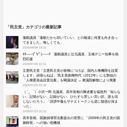
「民主党」カテゴリの最新記事
蓮舫議員「蓮舫だから叩いていい、との報道に何度も向き合っ
てきました。悔しくても」
2026/08/08 16:31
ｷﾀ――(ﾟ∀ﾟ)――!! 蓮舫議員と辻元議員、玉城デニー知事を熱
烈応援
2026/07/26 12:11
立憲民主党「立憲民主党が政権につけば、国内人権機関を設置
します。頑張らねば」 民主党政権時代（2012年）にも類似の
「人権委員会設置法案」を閣議決定 → 衆議院解散により廃案
2026/07/25 05:39
（ ´_ゝ`）小沢一郎 元議員、高市首相の陳述書を猛批判「知らな
い、記憶がない、記録がない、ひたすら苦しい言い訳。誰も信
じないだろう」「誹謗中傷もサナエトークンも逆に疑惑が深ま
った」
2026/07/23 20:31
高市首相、国旗損壊罪法案提出の背景に 「2009年の民主党の国
旗軽視」への強い危機感