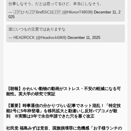
仕事しなそう。だとは思ってるけど、本当にしなそう。
— 🇯🇵ひろ🇯🇵6nd5SC11🇯🇵 (@HiloronT48038)
December 11, 2
025
逆にいつもの立憲ではありますな
— HEADROCK (@Headrock6969)
December 11, 2025
【朗報】かわいい動物の動画がストレス・不安の軽減になる可
能性。英大学の研究で実証
【重要】時事通信の分かりづらい記事でネット混乱！「特定技
能2号に5年枠登場」を移民拡大と勘違いし反対パブコメが殺
到 ※実際は3年で永住申請できた穴を塞ぐ改正
社民党 福島みずほ党首、国旗損壊罪に危機感「お子様ランチの