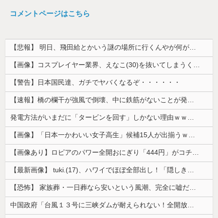
コメントページはこちら
【悲報】 明日、飛田給とかいう謎の場所に行くんやが何があるんや????・・・・・・・・・
【画像】コスプレイヤー業界、えなこ(30)を抜いてしまうくらい人気の22歳の美少女が可愛すぎる
【警告】日本国民達、ガチでヤバくなるぞ・・・・・・
【速報】橋の欄干が強風で倒壊、中に鉄筋がないことが発覚 中国当局「接着剤で固定したので問題ない」
発電方法がいまだに「タービンを回す」しかない理由ｗｗｗｗ
【画像】「日本一かわいい女子高生」候補15人が出揃うｗｗｗｗ
【画像あり】ロピアのパワー全開おにぎり「444円」がコチラｗｗｗｗｗ
【最新画像】 tuki.(17)、ハワイでほぼ全部出し！「隠しきれない美貌」とSNSざわつく
【恐怖】 家族葬・一日葬なら安いという風潮、完全に嘘だった・・・・
中国政府「台風１３号に三峡ダムが耐えられない！全開放流しろ！」⇒ 下流域の街が壊滅状態ｗｗｗｗｗ