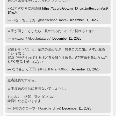
あの津波警報中にこの写真アップしたの？
やばすぎやろ立憲議員
https://t.co/ciGoEm7H0l
pic.twitter.com/5s9
1lYoJki
— へな・ちょこお (@henachoco_mote)
December 11, 2025
自民が同じことしたら、親の仇みたいにブチ切れるくせに
— nikuzou (@dobubutatarou)
December 11, 2025
安住もそうだけど、空気の読めなさ、想像力の欠如がさすが立憲
という感じ。
SNSで発信すればするほど票を減らす政党。
#立憲民主党にうんざ
り
#立憲民主党いらない
— なつみかん🇯🇵 (@FxLHF6TaFi69665)
December 11, 2025
立憲議員ですから。
日本庶民の生活に興味ないでしょうし。
ちなみに、絶賛、歌とダンスの
練習中だと思いますよ。
— 下柳のグローブ (@waikiki_drive)
December 11, 2025