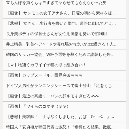
立ちんぼを買うもキモすぎてヤらせてもらえなかった男、代わりの足コキでまさかの大量身寸米青ｗｗｗ
【画像】 サンモニの女子アナさん、日曜の朝から素材を提供してしまう
【悲報】 女さん、歩行者を轢いた挙句、道路に倒れてどえらいことになってしまうw w w w w w w
長身美ボディの保育士さんが女性用風俗を勢いで初利用…子供に絶対見せられないメスの顔でイキまくり。
井上晴美、乳首ヘア○ードや濡れ場お○ぱいがエ□過ぎる！人生最後のラスト写真集、最高！！
韓国のサッカー協会、W杯予選等を裁くために訪韓した外国人審判を「性接待」していた……大して強くもないチームが潤沢な予算を持ってりゃそうなるわな
【ｗ】物凄くカワイイ子猫の取っ組み合い！
【画像】カップヌードル、限界突破ｗｗｗ
ドイツ人男性がランニングシューズで富士登山 「足をくじいて動けない」
【画像】最近の高級ミニバンの顔キモすぎだろwww
【画像】「ワイらのゴマキ（３９）」
【悲報】美容師「…手は尽くしました」おば「ｱｯ…ｯｽ…」→
韓国人「安貞桓が韓国代表に激怒！『惨憺たる結果、徹底的な刷新が必要だ』と監督や協会を痛烈批判」