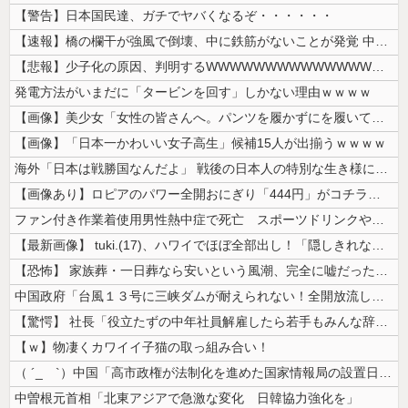
【警告】日本国民達、ガチでヤバくなるぞ・・・・・・
【速報】橋の欄干が強風で倒壊、中に鉄筋がないことが発覚 中国当局「接着...
【悲報】少子化の原因、判明するWWWWWWWWWWWWWWWW
発電方法がいまだに「タービンを回す」しかない理由ｗｗｗｗ
【画像】美少女「女性の皆さんへ。パンツを履かずにを履いてみてください」
【画像】「日本一かわいい女子高生」候補15人が出揃うｗｗｗｗ
海外「日本は戦勝国なんだよ」 戦後の日本人の特別な生き様に各国から称賛...
【画像あり】ロピアのパワー全開おにぎり「444円」がコチラｗｗｗｗｗ
ファン付き作業着使用男性熱中症で死亡 スポーツドリンクやゼリー飲料持参...
【最新画像】 tuki.(17)、ハワイでほぼ全部出し！「隠しきれない...
【恐怖】 家族葬・一日葬なら安いという風潮、完全に嘘だった・・・・
中国政府「台風１３号に三峡ダムが耐えられない！全開放流しろ！」⇒ 下流...
【驚愕】 社長「役立たずの中年社員解雇したら若手もみんな辞めてしまった...
【ｗ】物凄くカワイイ子猫の取っ組み合い！
（ ´_ゝ`）中国「高市政権が法制化を進めた国家情報局の設置日が7月3...
中曽根元首相「北東アジアで急激な変化 日韓協力強化を」