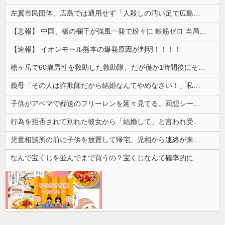
左翼市民団体、広島では通用せず「人殺しの汚い足で広島の土を踏むな！」→広島県民「お前らの方が汚いんじゃ！」「ワシらが広島県民じゃ」
【悲報】 中国、橋の欄干が強風一発で粉々に 鉄筋ゼロ 当局「接着剤でくっつけただけ」「正常で、品質問題はない」
【速報】 イオンモール熊本の爆発原因が判明！！！！
槍ヶ岳で60歳男性を救助した救助隊、だが僅か1時間後にその男性が所属していたPTから連絡があって……
義母「その人は詐欺師だから結婚なんてやめなさい！」私「は…？」→結婚後も終わらない義母の暴言に限界を迎えて…
子供がアベマで葬送のフリーレンを延々見てる。回想シーンばかりだけどこれは尺稼ぎなの？
行為を拒否されて別れた彼女から「結婚して」と言われ受け入れた。だがこの女、ヤバい女。
児童相談所の前に子供を放置して帰宅。児相から連絡が来ても、もう養育する意思が無いから放置していいかな？
なんで宝くじを並んでまで買うの？宝くじなんて確率的に当選する可能性は低いのに...