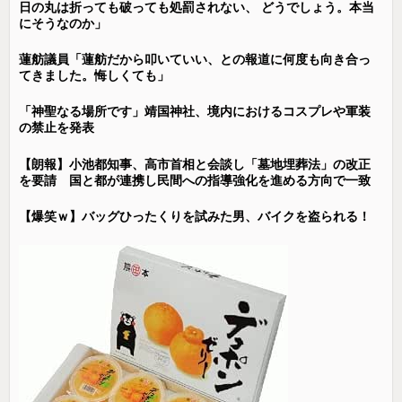
日の丸は折っても破っても処罰されない、 どうでしょう。本当
にそうなのか」
蓮舫議員「蓮舫だから叩いていい、との報道に何度も向き合っ
てきました。悔しくても」
「神聖なる場所です」靖国神社、境内におけるコスプレや軍装
の禁止を発表
【朗報】小池都知事、高市首相と会談し「墓地埋葬法」の改正
を要請 国と都が連携し民間への指導強化を進める方向で一致
【爆笑ｗ】バッグひったくりを試みた男、バイクを盗られる！