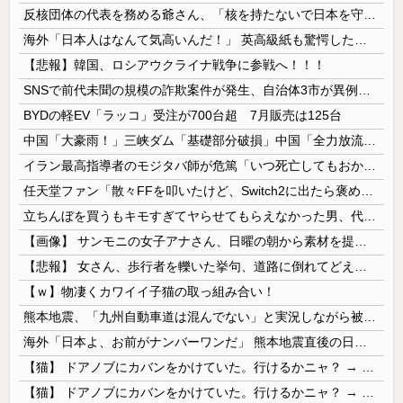
反核団体の代表を務める爺さん、「核を持たないで日本を守れますか」と中学生に詰問された結果……
海外「日本人はなんて気高いんだ！」 英高級紙も驚愕した極限の中の日本人の姿に世界が衝撃
【悲報】韓国、ロシアウクライナ戦争に参戦へ！！！
SNSで前代未聞の規模の詐欺案件が発生、自治体3市が異例の声明を発表して事実関係を全否定
BYDの軽EV「ラッコ」受注が700台超 7月販売は125台
中国「大豪雨！」三峡ダム「基礎部分破損」中国「全力放流！」台風13号「中国上陸予測」台風15号「中国接近（画像」中国「台風同時上陸！（穀物生産が...
イラン最高指導者のモジタバ師が危篤「いつ死亡してもおかしくない」…イラン大統領「意思疎通はかなり難しい」！
任天堂ファン「散々FFを叩いたけど、Switch2に出たら褒めます」
立ちんぼを買うもキモすぎてヤらせてもらえなかった男、代わりの足コキでまさかの大量身寸米青ｗｗｗ
【画像】 サンモニの女子アナさん、日曜の朝から素材を提供してしまう
【悲報】 女さん、歩行者を轢いた挙句、道路に倒れてどえらいことになってしまうw w w w w w w
【ｗ】物凄くカワイイ子猫の取っ組み合い！
熊本地震、「九州自動車道は混んでない」と実況しながら被災地へ向かう有名アナなどに批判殺到 全国紙記者「最新の状況をいち早く伝えることは報道機関としての責務」「情報を取り上げることには大きな意義がある」
海外「日本よ、お前がナンバーワンだ」 熊本地震直後の日本の対応のスピードに世界が衝撃
【猫】 ドアノブにカバンをかけていた。行けるかニャ？ → 猫はこうなります…
【猫】 ドアノブにカバンをかけていた。行けるかニャ？ → 猫はこうなります…