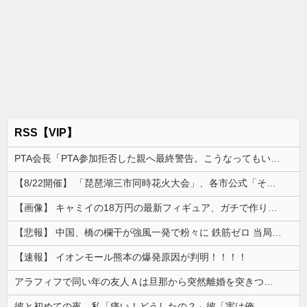
RSS【VIP】
PTA会長「PTA参加拒否した親へ最終警告。こうなってもいい？」
【8/22開催】 「琵琶湖三市同時花火大会」、各市公式「そんな花火大会は存在しない」→ 高価チケットを購入した人達がSNS阿鼻叫喚
【画像】 キャミイの18万円の最新フィギュア、ガチで作り込みがエグすぎる
【悲報】 中国、橋の欄干が強風一発で粉々に 鉄筋ゼロ 当局「接着剤でくっつけただけ」「正常で、品質問題はない」
【速報】 イオンモール熊本の爆発原因が判明！！！！
アラフィフで同い年の友人Ａは旦那から突然離婚を突きつけられたらしい
彼と初めての夜。私「痛い！どうしたの？」彼「実は俺、不能なんだ…」→初めての夜に打ち明けられた理由が衝撃的で…