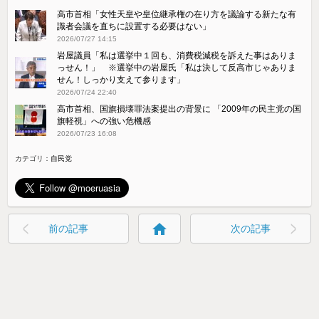
高市首相「女性天皇や皇位継承権の在り方を議論する新たな有
識者会議を直ちに設置する必要はない」
2026/07/27 14:15
岩屋議員「私は選挙中１回も、消費税減税を訴えた事はありま
っせん！」 ※選挙中の岩屋氏「私は決して反高市じゃありま
せん！しっかり支えて参ります」
2026/07/24 22:40
高市首相、国旗損壊罪法案提出の背景に 「2009年の民主党の国
旗軽視」への強い危機感
2026/07/23 16:08
カテゴリ：
自民党
home
前の記事
次の記事