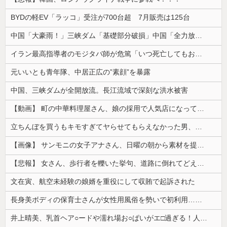
BYDの軽EV「ラッコ」受注が700台超 7月販売は125台
中国「大豪雨！」三峡ダム「基礎部分破損」中国「全力放流！」台風13号「中国上陸予測」台風15号「中国接近（画像」中国「台風同時上陸！（穀物生産が...
イラン最高指導者のモジタバ師が危篤「いつ死亡してもおかしくない」…イラン大統領「意思疎通はかなり難しい」！
元いいとも青年隊、中居正広の”素顔”を暴露
中国、三峡ダムが全開放流。長江流域で深刻な洪水被害
【動画】 町の中華料理屋さん、娘の採用で人気店になってしまう
立ちんぼを買うもキモすぎてヤらせてもらえなかった男、代わりの足コキでまさかの大量身寸米青ｗｗｗ
【画像】 サンモニの女子アナさん、日曜の朝から素材を提供してしまう
【悲報】 女さん、歩行者を轢いた挙句、道路に倒れてどえらいことになってしまうw w w w w w w
文在寅、航空未経験の娘婿を重役にして収賄で起訴された
長身美ボディの保育士さんが女性用風俗を勢いで初利用…子供に絶対見せられないメスの顔でイキまくり。
井上晴美、乳首ヘア○ードや濡れ場お○ぱいがエ□過ぎる！人生最後のラスト写真集、最高！！