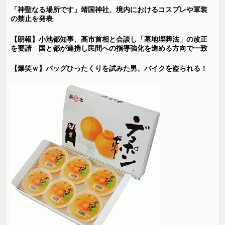
「神聖なる場所です」靖国神社、境内におけるコスプレや軍装
の禁止を発表
【朗報】小池都知事、高市首相と会談し「墓地埋葬法」の改正
を要請 国と都が連携し民間への指導強化を進める方向で一致
【爆笑ｗ】バッグひったくりを試みた男、バイクを盗られる！