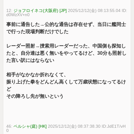
12:
ジョフロイネコ(大阪府) [JP]
2025/12/12(金) 08:13:55.04 ID:
d0WzXV+n0
事前に通告した→公的な通告は存在せず、当日に艦同士
で行った現場判断だけでした
レーダー照射→捜索用レーダーだった、中国側も探知し
たと、自分達は悪く無いをやってるけど、30分も照射し
た言い訳にはならない
相手がなかなか折れなくて、
振り上げた拳をどんどん高くして万歳状態になってるけ
ど
その降ろし先が無いという
46:
ペルシャ(庭) [HK]
2025/12/12(金) 08:37:38.30 ID:JdE1T/vH
0