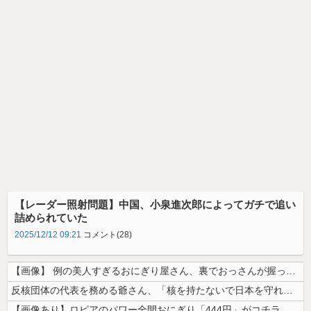
【レーダー照射問題】中国、小泉進次郎によってガチで追い
詰められていた
2025/12/12 09:21
コメント(28)
【画像】 例の美人すぎるおにぎり屋さん、裏でおっさんが握っていたｗｗｗ...
反核団体の代表を務める爺さん、「核を持たないで日本を守れますか」と中学...
【画像あり】ロピアのパワー全開おにぎり「444円」がコチラｗｗｗｗｗ