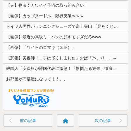
【ｗ】物凄くカワイイ子猫の取っ組み合い！
【画像】カップヌードル、限界突破ｗｗｗ
ドイツ人男性がランニングシューズで富士登山 「足をくじいて動けない」
【画像】最近の高級ミニバンの顔キモすぎだろwww
【画像】「ワイらのゴマキ（３９）」
【悲報】美容師「…手は尽くしました」おば「ｱｯ…ｯｽ…」→
韓国人「安貞桓が韓国代表に激怒！『惨憺たる結果、徹底的な刷新が必要だ』と監督や協会を痛烈批判」
お部屋が汚部屋になってまう、、
home
前の記事
次の記事