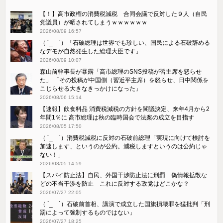
【！】高市政権の消費税減税 合同会議で反対した９人（自民
党議員）が晒されてしまうｗｗｗｗｗｗ
2026/08/09 16:57
（ ´_ゝ`）「石破総理は世界でも珍しい、国民による石破辞める
なデモが自然発生した総理大臣です」
2026/08/09 10:07
森山前幹事長が暴露「高市総理のSNS投稿が習主席を怒らせ
た」 「その投稿が中国側（習近平主席）を怒らせ、日中関係を
こじらせる大きなきっかけになった」
2026/08/06 15:14
【速報】飲食料品 消費税減税の方針を閣議決定、来年4月から2
年間1％に 高市総理は秋の臨時国会で法案の成立を目指す
2026/08/05 17:50
（ ´_ゝ`）消費税減税に反対の石破前総理「実現に向けて検討を
加速します、というのが公約。減税しますというのは公約じゃ
ない！」
2026/08/05 14:59
【スパイ防止法】自民、外国干渉防止法に刑罰 偽情報拡散な
どの不当干渉を防止 これに反対する政党はどこかな？
2026/07/27 22:05
（ ´_ゝ`）石破前首相、講演で成立した国旗損壊罪を猛批判「刑
罰によって強制するものではない」
2026/07/27 18:25