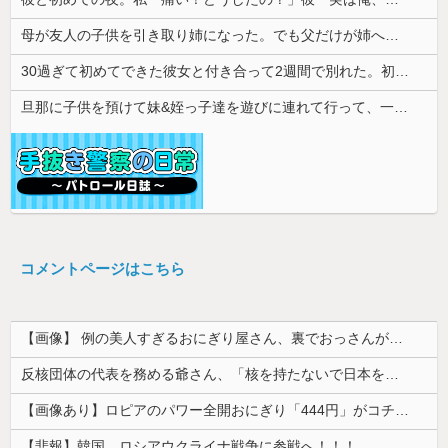
母が友人の子供を引き取り姉になった。でも父だけが姉へ理不尽な要求ばかり押し付けていて…
30過ぎて初めてできた彼女と付き合って2週間で別れた。初デートで冷めるシーンが多すぎ
旦那に子供を預けて妹&姪っ子達を遊びに連れて行って、一日遊び倒した。すると、旦那と喧嘩になってしまい...
コメントページはこちら
【画像】 例の美人すぎるおにぎり屋さん、裏でおっさんが握っていたｗｗｗｗｗｗｗｗｗｗｗｗｗｗｗｗｗ
反核団体の代表を務める爺さん、「核を持たないで日本を守れますか」と中学生に詰問された結果……
【画像あり】ロピアのパワー全開おにぎり「444円」がコチラｗｗｗｗｗ
【悲報】韓国、ロシアウクライナ戦争に参戦へ！！！