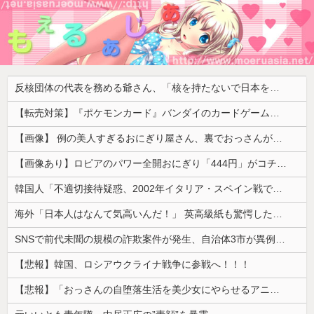
反核団体の代表を務める爺さん、「核を持たないで日本を守れますか」と中学生に詰問された結果……
【転売対策】『ポケモンカード』バンダイのカードゲームも転売対策にマイナンバー導入開始、今月から抽選販売に本人認証、公式大会にも「効果バツグン」
【画像】 例の美人すぎるおにぎり屋さん、裏でおっさんが握っていたｗｗｗｗｗｗｗｗｗｗｗｗｗｗｗｗｗ
【画像あり】ロピアのパワー全開おにぎり「444円」がコチラｗｗｗｗｗ
韓国人「不適切接待疑惑、2002年イタリア・スペイン戦で『韓国に奪われた』と欧州の大手メディアが一斉に報道！」
海外「日本人はなんて気高いんだ！」 英高級紙も驚愕した極限の中の日本人の姿に世界が衝撃
SNSで前代未聞の規模の詐欺案件が発生、自治体3市が異例の声明を発表して事実関係を全否定
【悲報】韓国、ロシアウクライナ戦争に参戦へ！！！
【悲報】「おっさんの自堕落生活を美少女にやらせるアニメ」、増えすぎてフェミにバレるｗｗｗｗ