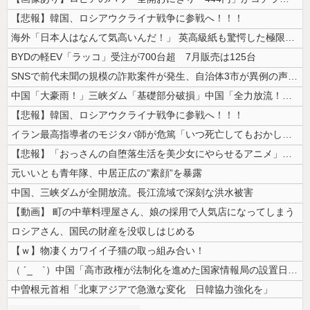
【悲報】韓国、ロシアウクライナ戦争に参戦へ！！！
海外「日本人はなんて気高いんだ！」 英高級紙も驚愕した極限の中の日本人...
BYDの軽EV「ラッコ」受注が700台超 7月販売は125台
SNSで前代未聞の規模の詐欺案件が発生、自治体3市が異例の声明を発表し...
中国「大豪雨！」三峡ダム「基礎部分破損」中国「全力放流！」台風13号「...
【悲報】韓国、ロシアウクライナ戦争に参戦へ！！！
イラン最高指導者のモジタバ師が危篤「いつ死亡してもおかしくない」…イラ...
【悲報】「おっさんの自堕落生活を美少女にやらせるアニメ」、増えすぎてフ...
元いいとも青年隊、中居正広の”素顔”を暴露
中国、三峡ダムが全開放流。長江流域で深刻な洪水被害
【動画】 町の中華料理屋さん、娘の採用で人気店になってしまう
ロシアさん、国民の財産を没収しはじめる
【ｗ】物凄くカワイイ子猫の取っ組み合い！
（ ´_ゝ`）中国「高市政権が法制化を進めた国家情報局の設置日が7月3...
中曽根元首相「北東アジアで急激な変化 日韓協力強化を」