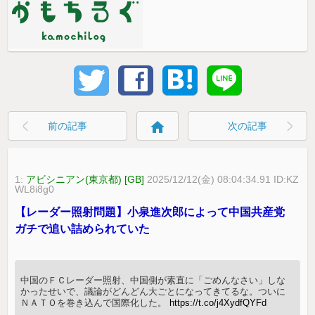
home
前の記事
次の記事
1:
アビシニアン(東京都) [GB]
2025/12/12(金) 08:04:34.91 ID:KZ
WL8i8g0
【レーダー照射問題】小泉進次郎によって中国共産党
ガチで追い詰められていた
中国のＦＣレーダー照射、中国側が素直に「ごめんなさい」しな
かったせいで、議論がどんどん大ごとになってきてるな。ついに
ＮＡＴＯを巻き込んで国際化した。
https://t.co/j4XydfQYFd