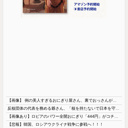
【画像】 例の美人すぎるおにぎり屋さん、裏でおっさんが握っていたｗｗｗｗｗｗｗｗｗｗｗｗｗｗｗｗｗ
反核団体の代表を務める爺さん、「核を持たないで日本を守れますか」と中学生に詰問された結果……
【画像あり】ロピアのパワー全開おにぎり「444円」がコチラｗｗｗｗｗ
【悲報】韓国、ロシアウクライナ戦争に参戦へ！！！