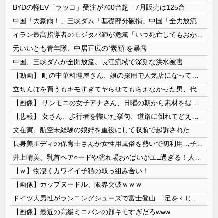
BYDの軽EV「ラッコ」受注が700台超 7月販売は125台
中国「大豪雨！」三峡ダム「基礎部分破損」中国「全力放流！」台風13号「中国上陸予測」台風15号「中国接近（画像」中国「台風同時上陸！（穀物生産が...
イラン最高指導者のモジタバ師が危篤「いつ死亡してもおかしくない」…イラン大統領「意思疎通はかなり難しい」！
元いいとも青年隊、中居正広の”素顔”を暴露
中国、三峡ダムが全開放流。長江流域で深刻な洪水被害
【動画】 町の中華料理屋さん、娘の採用で人気店になってしまう
立ちんぼを買うもキモすぎてヤらせてもらえなかった男、代わりの足コキでまさかの大量身寸米青ｗｗｗ
【画像】 サンモニの女子アナさん、日曜の朝から素材を提供してしまう
【悲報】 女さん、歩行者を轢いた挙句、道路に倒れてどえらいことになってしまうw w w w w w w
文在寅、航空未経験の娘婿を重役にして収賄で起訴された
長身美ボディの保育士さんが女性用風俗を勢いで初利用…子供に絶対見せられないメスの顔でイキまくり。
井上晴美、乳首ヘア○ードや濡れ場お○ぱいがエ□過ぎる！人生最後のラスト写真集、最高！！
【ｗ】物凄くカワイイ子猫の取っ組み合い！
【画像】カップヌードル、限界突破ｗｗｗ
ドイツ人男性がランニングシューズで富士登山 「足をくじいて動けない」
【画像】最近の高級ミニバンの顔キモすぎだろwww