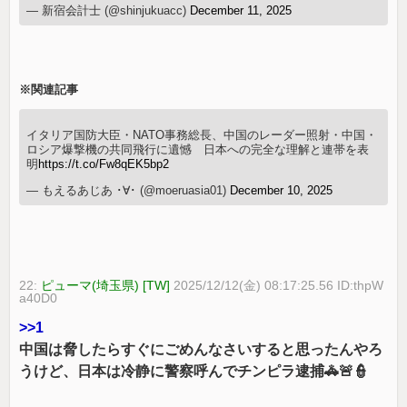
— 新宿会計士 (@shinjukuacc)
December 11, 2025
※関連記事
イタリア国防大臣・NATO事務総長、中国のレーダー照射・中国・
ロシア爆撃機の共同飛行に遺憾 日本への完全な理解と連帯を表
明
https://t.co/Fw8qEK5bp2
— もえるあじあ ･∀･ (@moeruasia01)
December 10, 2025
22:
ピューマ(埼玉県) [TW]
2025/12/12(金) 08:17:25.56 ID:thpW
a40D0
>>1
中国は脅したらすぐにごめんなさいすると思ったんやろ
うけど、日本は冷静に警察呼んでチンピラ逮捕🚓🚨👮