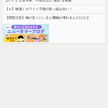
元いいとも青年隊、中居正広の”素顔”を暴露
【ｗ】物凄くカワイイ子猫の取っ組み合い！
【閲覧注意】俺が近くにいると機械が壊れるんだけどさ