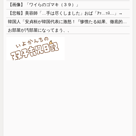
【画像】「ワイらのゴマキ（３９）」
【悲報】美容師「…手は尽くしました」おば「ｱｯ…ｯｽ…」→
韓国人「安貞桓が韓国代表に激怒！『惨憺たる結果、徹底的な刷新が必要だ』と監督や協会を痛烈批判」
お部屋が汚部屋になってまう、、