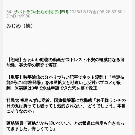
34:
サバトラ(やわらか銀行) [EU]
2025/12/12(金) 08:26:53.80 I
D:nD+p/Xi80
みじめ（笑）
【朗報】かわいい動物の動画がストレス・不安の軽減になる可
能性。英大学の研究で実証
【重要】時事通信の分かりづらい記事でネット混乱！「特定技
能2号に5年枠登場」を移民拡大と勘違いし反対パブコメが殺
到 ※実際は3年で永住申請できた穴を塞ぐ改正
社民党 福島みずほ党首、国旗損壊罪に危機感「お子様ランチの
日の丸は折っても破っても処罰されない、 どうでしょう。本当
にそうなのか」
蓮舫議員「蓮舫だから叩いていい、との報道に何度も向き合っ
てきました。悔しくても」