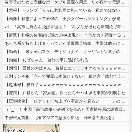
災害等のために高価なポータブル電源を用意、だが数年で電源すら入らなくな...
【悲報】トランプ「人々は共和党に怒っている、私にではない」
【画像】有志によって最強の「美少女ゲームランキング」が発表！!！ あの...
パヨ「高市に野次を飛ばす理由？ ゴキブリが出たら新聞紙で叩くでしょ。そ...
【衝撃】札幌の住宅街に謎のUMA出現か！？市がガチ調査するも「クマの痕...
あっち系が持ち上げまくっていた某覆面芸術家、実際は他人に迷惑をかけまく...
【動画】 米女子バスケ、ディジョナイ・キャリントン選手の余りにあからさ...
【動画】 おばちゃん、自分の車に逃げられる
【朗報】 最近のおばさん、普通にエッッッすぎるｗｗｗｗｗｗｗｗｗｗ
江別リンチ犯「立って謝罪は本気じゃない」 裁判官「裁判で土下座してない...
【超速報】 夏終了ｗｗｗｗｗｗｗｗｗｗｗｗｗｗｗｗｗｗｗｗｗｗｗｗｗｗ...
【驚愕】 戸籍から『家系図』作ったらヤバすぎる事実が判明した
【圧巻映像】「ロケット打ち上げを宇宙から見ると・・・」の動画が衝撃的
（ ´_ゝ`）中国「高市政権が法制化を進めた国家情報局の設置日が7月3...
中曽根元首相「北東アジアで急激な変化 日韓協力強化を」