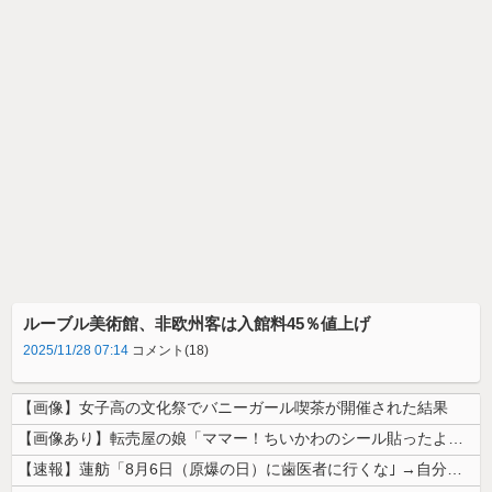
ルーブル美術館、非欧州客は入館料45％値上げ
2025/11/28 07:14
コメント(18)
【画像】女子高の文化祭でバニーガール喫茶が開催された結果
【画像あり】転売屋の娘「ママー！ちいかわのシール貼ったよー！」親「！！...
【速報】蓮舫「8月6日（原爆の日）に歯医者に行くな｣ →自分は9月1日...