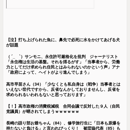
【泣】打ち上げられた魚に、鼻先で必死に水をかけてあげる犬
が話題
（ ´_ゝ`）サンモニ、永住許可厳格化を批判 ジャーナリスト
「永住権は生活の基盤。それを揺るがす」「当事者から、労働
力としてだけ求められ住民とはみられないのかという声」アナ
「政府によって、ヘイトがより進んでしまう」
高市早苗さん（34）「少なくとも私自身は（戦争）当事者とは
いえない世代ですから、反省なんかしておりませんし、反省を
求められるいわれもないと思っております」
【！】高市政権の消費税減税 合同会議で反対した９人（自民
党議員）が晒されてしまうｗｗｗｗｗｗ
長崎の語り部お爺ちゃん（84）、修学旅行生に「日本も原爆を
持たないと負ける」と言われびっくり！ 被団協代表（85）も