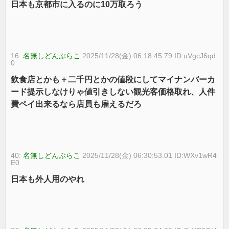
日本も京都市に入るのに10万取ろう
16:
名無しどんぶらこ
2025/11/28(金) 06:18:45.79 ID:uVgcJ6qd
0
飲食店とかも＋二千円とかの値段にしてマイナンバーカ
ード提示しなけりゃ値引きしない観光客価格取れ、人件
費ペイ出来るなら店員も雇えるだろ
40:
名無しどんぶらこ
2025/11/28(金) 06:30:53.01 ID:WXv1wR4
E0
日本も外人用のやれ