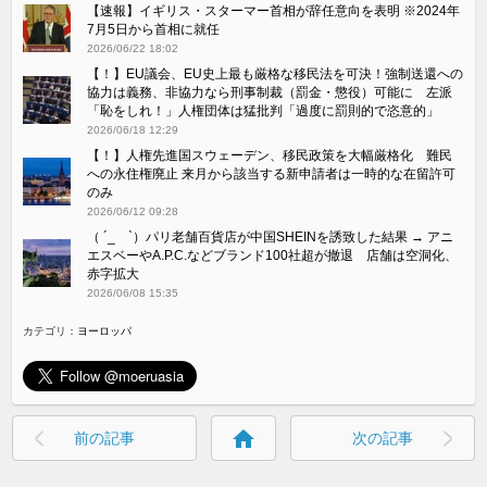
【速報】イギリス・スターマー首相が辞任意向を表明 ※2024年
7月5日から首相に就任
2026/06/22 18:02
【！】EU議会、EU史上最も厳格な移民法を可決！強制送還への
協力は義務、非協力なら刑事制裁（罰金・懲役）可能に 左派
「恥をしれ！」人権団体は猛批判「過度に罰則的で恣意的」
2026/06/18 12:29
【！】人権先進国スウェーデン、移民政策を大幅厳格化 難民
への永住権廃止 来月から該当する新申請者は一時的な在留許可
のみ
2026/06/12 09:28
（ ´_ゝ`）パリ老舗百貨店が中国SHEINを誘致した結果 → アニ
エスベーやA.P.C.などブランド100社超が撤退 店舗は空洞化、
赤字拡大
2026/06/08 15:35
カテゴリ：
ヨーロッパ
home
前の記事
次の記事