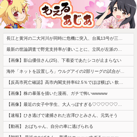
長江と黄河の二大河川が同時に危機に突入、台風13号が三峡ダムに襲い掛かった結果……
最新の世論調査で野党支持率が凄いことに、立民が左派の嫌う政策に賛同してしまった結果……
【画像】影山優佳さん(25)、下着姿であたシコが止まらない
海外「ネットを設置しろ」ウルグアイの2部リーグの試合が引き起こした交通事故に海外びっくり仰天！（海外の反応）
【反高市死亡確認】高市内閣支持率62.5％でほぼ横ばい 飲食料品の消費減税「賛成」52.9％
【画像】株の暴落を描いた漫画、ガチで怖いwwwww
【画像】最近の女子中学生、大人っぽすぎる♡♡♡♡♡♡♡♡
【速報】ひき逃げで逮捕された吉澤ひとみさん、元気そう
【動画】 おばちゃん、自分の車に逃げられる