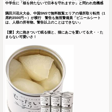
中学生に「核を持たないで日本を守れますか」と問われ危機感
隅田川花火大会、中国SNSで無料観覧エリアの場所取り転売（1
席約3500円～）が横行 警告も無視警備員「ビニールシート
は、人様の所有物。警告以上のことはできない」
【愛】犬に抱きついて眠る猫と、猫にあごを置いてる犬・・た
まらない可愛いさ！