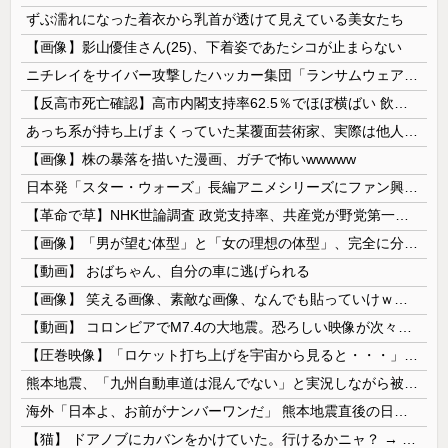
ずぶ濡れになった着衣から乳首が透けて見えている美女たち
【画像】影山優佳さん(25)、下着姿であたシコが止まらない
ニチレイをサイバー攻撃したハッカー集団「ランサムウェア」 個人情報など20万件以上をダークウェブ上に公開か
【反高市死亡確認】高市内閣支持率62.5％でほぼ横ばい 飲食料品の消費減税「賛成」52.9％
あっち系が持ち上げまくっていた某覆面芸術家、実際は他人に迷惑をかけまくりだったと証明されてしまい……
【画像】株の暴落を描いた漫画、ガチで怖いwwwww
日本発「スター・ウォーズ」長編アニメシリーズにファン興奮…「劇場版にして欲しい」「艦隊戦も派手で面白い」！
【革命で草】NHK世論調査 政党支持率、共産党が野党第一党に…小池書記局長もはしゃぐ なお中革連は野党６番目
【画像】「男が望む体型」と「女の理想の体型」、完全に分かれてしまうｗｗｗｗｗｗｗｗｗｗｗｗｗｗｗｗｗｗｗｗｗｗ 【Pickup08082903】
【動画】 おばちゃん、自分の車に逃げられる
【画像】 笑える画像、素敵な画像、なんでも貼っていけｗｗｗｗｗ
【動画】 コロンビアでM7.4の大地震。恐ろしい映像が次々と届く。
【圧巻映像】「ロケット打ち上げを宇宙から見ると・・・」の動画が衝撃的
熊本地震、「九州自動車道は混んでない」と実況しながら被災地へ向かう有名アナなどに批判殺到 全国紙記者「最新の状況をいち早く伝えることは報道機関としての責務」「情報を取り上げることには大きな意義がある」
海外「日本よ、お前がナンバーワンだ」 熊本地震直後の日本の対応のスピードに世界が衝撃
【猫】 ドアノブにカバンをかけていた。行けるかニャ？ → 猫はこうなります…