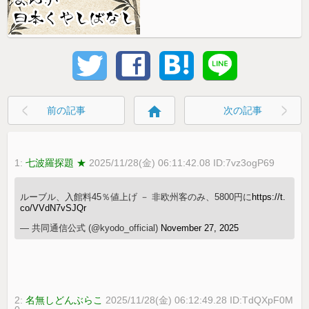
home
前の記事
次の記事
1:
七波羅探題 ★
2025/11/28(金) 06:11:42.08 ID:7vz3ogP69
ルーブル、入館料45％値上げ － 非欧州客のみ、5800円に
https://t.
co/VVdN7vSJQr
— 共同通信公式 (@kyodo_official)
November 27, 2025
2:
名無しどんぶらこ
2025/11/28(金) 06:12:49.28 ID:TdQXpF0M