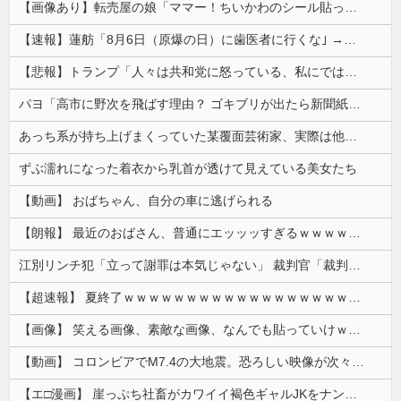
【画像あり】転売屋の娘「ママー！ちいかわのシール貼ったよー！」親「！！！！！！」
【速報】蓮舫「8月6日（原爆の日）に歯医者に行くな｣ →自分は9月1日（関東大震災の日）に歯医者に行ってました
【悲報】トランプ「人々は共和党に怒っている、私にではない」
パヨ「高市に野次を飛ばす理由？ ゴキブリが出たら新聞紙で叩くでしょ。それと同じで、人として当然の行動」
あっち系が持ち上げまくっていた某覆面芸術家、実際は他人に迷惑をかけまくりだったと証明されてしまい……
ずぶ濡れになった着衣から乳首が透けて見えている美女たち
【動画】 おばちゃん、自分の車に逃げられる
【朗報】 最近のおばさん、普通にエッッッすぎるｗｗｗｗｗｗｗｗｗｗ
江別リンチ犯「立って謝罪は本気じゃない」 裁判官「裁判で土下座してないキミは本気じゃないな」
【超速報】 夏終了ｗｗｗｗｗｗｗｗｗｗｗｗｗｗｗｗｗｗｗｗｗｗｗｗｗｗｗｗｗｗｗｗｗｗｗｗｗｗｗｗ
【画像】 笑える画像、素敵な画像、なんでも貼っていけｗｗｗｗｗ
【動画】 コロンビアでM7.4の大地震。恐ろしい映像が次々と届く。
【エ□漫画】 崖っぷち社畜がカワイイ褐色ギャルJKをナンパから助けた結果…！お礼にエ●チなマッサージからの甘々の純愛交尾…！