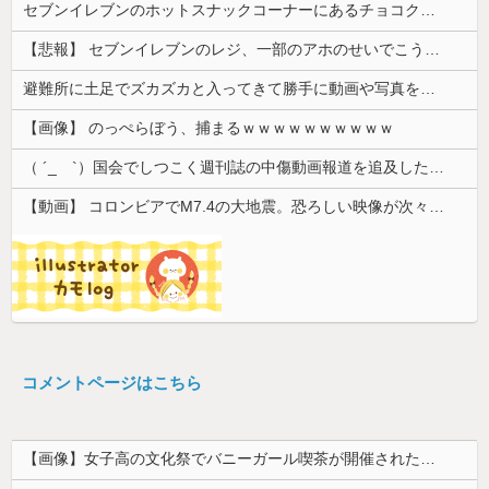
セブンイレブンのホットスナックコーナーにあるチョコクッキー美味しすぎる。でも545カロリーあってヒエっ
【悲報】 セブンイレブンのレジ、一部のアホのせいでこうなってしまう
避難所に土足でズカズカと入ってきて勝手に動画や写真を撮影したメディア取材陣、挙句の果てに要求してきたのは……
【画像】 のっぺらぼう、捕まるｗｗｗｗｗｗｗｗｗｗ
（ ´_ゝ`）国会でしつこく週刊誌の中傷動画報道を追及した立憲議員、自身への誹謗中傷・苦情電話被害を訴え「総理に疑問を質す、当然のことをした...
【動画】 コロンビアでM7.4の大地震。恐ろしい映像が次々と届く。
コメントページはこちら
【画像】女子高の文化祭でバニーガール喫茶が開催された結果