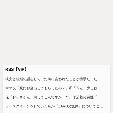
RSS【VIP】
彼女と結婚の話をしていた時に言われたことが衝撃だった
ママ友「親にお金出してもらったの？」私「うん、少しね」→その返事を境に態度が急変し、まさかの絶縁に…
俺「おっちゃん、何してるんですか…？」作業着の男性「…」→歩道橋の上で目にした光景に言葉を失った…
レースクイーンをしていた姉が『ZARDの坂井』についてこう言っていた