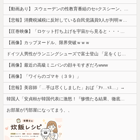
【動画あり】 スウェーデンの性教育番組のセ○クスシーン、AVの10倍エ□いと話題に
【悲報】消費税減税に反対している自民党議員9人が判明ｗｗｗｗｗｗ
【圧巻映像】「ロケット打ち上げを宇宙から見ると・・・」の動画が衝撃的
【画像】カップヌードル、限界突破ｗｗｗ
ドイツ人男性がランニングシューズで富士登山 「足をくじいて動けない」
【画像】最近の高級ミニバンの顔キモすぎだろwww
【画像】「ワイらのゴマキ（３９）」
【悲報】美容師「…手は尽くしました」おば「ｱｯ…ｯｽ…」→
韓国人「安貞桓が韓国代表に激怒！『惨憺たる結果、徹底的な刷新が必要だ』と監督や協会を痛烈批判」
お部屋が汚部屋になってまう、、