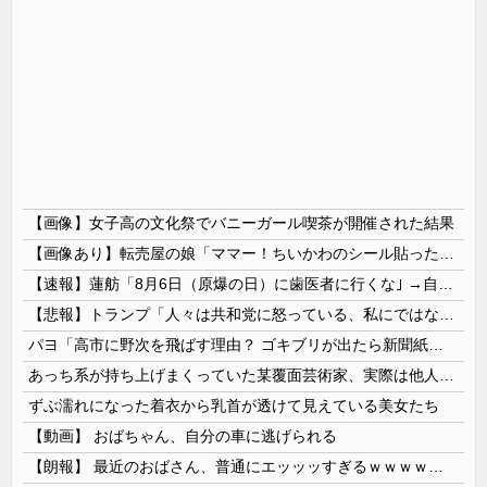
【画像】女子高の文化祭でバニーガール喫茶が開催された結果
【画像あり】転売屋の娘「ママー！ちいかわのシール貼ったよー！」親「！！！！！！」
【速報】蓮舫「8月6日（原爆の日）に歯医者に行くな｣ →自分は9月1日（関東大震災の日）に歯医者に行ってました
【悲報】トランプ「人々は共和党に怒っている、私にではない」
パヨ「高市に野次を飛ばす理由？ ゴキブリが出たら新聞紙で叩くでしょ。それと同じで、人として当然の行動」
あっち系が持ち上げまくっていた某覆面芸術家、実際は他人に迷惑をかけまくりだったと証明されてしまい……
ずぶ濡れになった着衣から乳首が透けて見えている美女たち
【動画】 おばちゃん、自分の車に逃げられる
【朗報】 最近のおばさん、普通にエッッッすぎるｗｗｗｗｗｗｗｗｗｗ