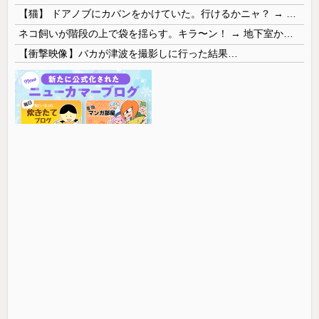
【猫】 ドアノブにカバンをかけていた。行けるかニャ？ → 猫はこうなります…
ネコ飼いが階段の上で袋を揺らす。キラ〜ン！ → 地下室からヤツが現れる…
【衝撃映像】バカが津波を撮影しに行った結果…