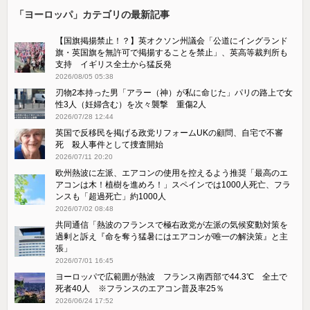
「ヨーロッパ」カテゴリの最新記事
【国旗掲揚禁止！？】英オクソン州議会「公道にイングランド
旗・英国旗を無許可で掲揚することを禁止」、英高等裁判所も
支持 イギリス全土から猛反発
2026/08/05 05:38
刃物2本持った男「アラー（神）が私に命じた」パリの路上で女
性3人（妊婦含む）を次々襲撃 重傷2人
2026/07/28 12:44
英国で反移民を掲げる政党リフォームUKの顧問、自宅で不審
死 殺人事件として捜査開始
2026/07/11 20:20
欧州熱波に左派、エアコンの使用を控えるよう推奨「最高のエ
アコンは木！植樹を進めろ！」スペインでは1000人死亡、フラ
ンスも「超過死亡」約1000人
2026/07/02 08:48
共同通信「熱波のフランスで極右政党が左派の気候変動対策を
過剰と訴え『命を奪う猛暑にはエアコンが唯一の解決策』と主
張」
2026/07/01 16:45
ヨーロッパで広範囲が熱波 フランス南西部で44.3℃ 全土で
死者40人 ※フランスのエアコン普及率25％
2026/06/24 17:52