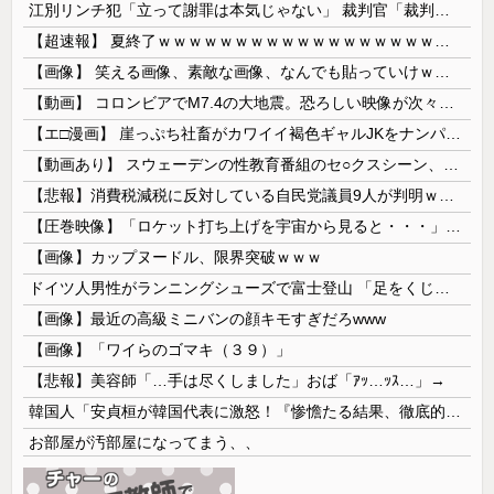
江別リンチ犯「立って謝罪は本気じゃない」 裁判官「裁判で土下座してないキミは本気じゃないな」
【超速報】 夏終了ｗｗｗｗｗｗｗｗｗｗｗｗｗｗｗｗｗｗｗｗｗｗｗｗｗｗｗｗｗｗｗｗｗｗｗｗｗｗｗｗ
【画像】 笑える画像、素敵な画像、なんでも貼っていけｗｗｗｗｗ
【動画】 コロンビアでM7.4の大地震。恐ろしい映像が次々と届く。
【エ□漫画】 崖っぷち社畜がカワイイ褐色ギャルJKをナンパから助けた結果…！お礼にエ●チなマッサージからの甘々の純愛交尾…！
【動画あり】 スウェーデンの性教育番組のセ○クスシーン、AVの10倍エ□いと話題に
【悲報】消費税減税に反対している自民党議員9人が判明ｗｗｗｗｗｗ
【圧巻映像】「ロケット打ち上げを宇宙から見ると・・・」の動画が衝撃的
【画像】カップヌードル、限界突破ｗｗｗ
ドイツ人男性がランニングシューズで富士登山 「足をくじいて動けない」
【画像】最近の高級ミニバンの顔キモすぎだろwww
【画像】「ワイらのゴマキ（３９）」
【悲報】美容師「…手は尽くしました」おば「ｱｯ…ｯｽ…」→
韓国人「安貞桓が韓国代表に激怒！『惨憺たる結果、徹底的な刷新が必要だ』と監督や協会を痛烈批判」
お部屋が汚部屋になってまう、、