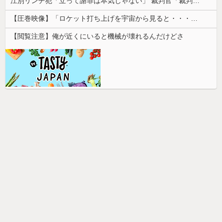
江別リンチ犯「立って謝罪は本気じゃない」 裁判官「裁判で土下座してないキミは本気じゃないな」
【圧巻映像】「ロケット打ち上げを宇宙から見ると・・・」の動画が衝撃的
【閲覧注意】俺が近くにいると機械が壊れるんだけどさ