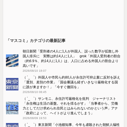
「マスコミ」カテゴリの最新記事
朝日新聞「受刑者の4人に1人が外国人、誤った数字が拡散し外
国人排斥に 実際は約14人に1人」 grok「外国人受刑者の割合
（約6.9％、約14人に1人）は、人口に占める外国人の割合より
高いです」
2026/08/10 18:07
（ ´_ゝ`）外国人や市民ら約80人が永住許可抑止案に反対を訴え
「選別、差別の作業」「国会審議も経ずいきなり厳格化する国
に誰が来ますか！」「今すぐ撤回を」
2026/08/10 08:45
（ ´_ゝ`）サンモニ、永住許可厳格化を批判 ジャーナリスト
「永住権は生活の基盤。それを揺るがす」「当事者から、労働
力としてだけ求められ住民とはみられないのかという声」アナ
「政府によって、ヘイトがより進んでしまう」
2026/08/09 19:53
（ ´_ゝ`）東京新聞「小池都知事、今年も虐殺された朝鮮人犠牲