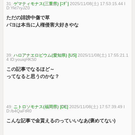
31:
ゲマティモナス(三重県) [ﾆﾀﾞ]
2025/11/08(土) 17:53:15.44 I
D:Ykt7ryJZ0
ただの誹謗中傷で草
パヨは本当に人権侵害大好きやな
39:
ハロアナエロビウム(愛知県) [US]
2025/11/08(土) 17:55:21.1
4 ID:youiqHKS0
この記事でなるほど～
ってなると思うのかな？
49:
ニトロソモナス(福岡県) [DE]
2025/11/08(土) 17:57:39.49 I
D:/b4QaFtR0
こんな記事で金貰えるのっていいなあ(褒めてない)