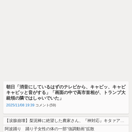
朝日「消音にしているはずのテレビから、キャピッ、キャピ
キャピッと音がする」「画面の中で高市首相が、トランプ大
統領の隣ではしゃいでいた」
2025/11/08 19:39
コメント(59)
【涙腺崩壊】梨泥棒に絶望した農家さん、『神対応』キタァアアアアアーーー...
阿波踊り 踊り子女性の体の一部“強調動画”拡散