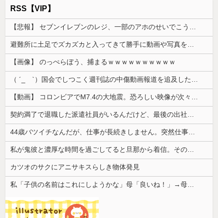
RSS【VIP】
【悲報】 セブンイレブンのレジ、一部のアホのせいでこうなってしまう
避難所に土足でズカズカと入ってきて勝手に動画や写真を撮影したメディア取材陣、挙句の果てに要求してきたのは……
【画像】 のっぺらぼう、捕まるｗｗｗｗｗｗｗｗｗｗ
（ ´_ゝ`）国会でしつこく週刊誌の中傷動画報道を追及した立憲議員、自身への誹謗中傷・苦情電話被害を訴え「総理に疑問を質す、当然のことをした...
【動画】 コロンビアでM7.4の大地震。恐ろしい映像が次々と届く。
契約満了で退職した派遣社員がいるんだけど、最後の出社日に特に挨拶も菓子折りもなにもなく...
44歳バツイチなんだが、仕事が長続きしません。突然仕事に行くのが嫌になって...
私が鬼彼と濃厚な時間を過ごしてると旦那から着信。その数なんと20回wwww
カツオのサクにアニサキスらしき物体発見
私「子供の名前はこれにしようかな」母「良いね！」→母「みんな聞いて！ヒントは花の名前よ！」→勝手に発表されて腹が立ち…