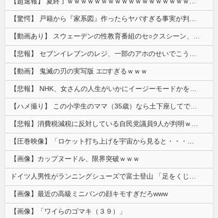
【超速報】 夏終了ｗｗｗｗｗｗｗｗｗｗｗｗｗｗｗｗｗｗｗｗｗｗｗｗｗｗｗｗｗｗｗｗｗｗｗｗｗｗｗｗ
【驚愕】 戸籍から『家系図』作ったらヤバすぎる事実が判明した
【動画あり】 スウェーデンの性教育番組のセ○クスシーン、AVの10倍エ□いと話題に
【悲報】 セブンイレブンのレジ、一部のアホのせいでこうなってしまう
【動画】 鬼滅の刃の実写版 エ□すぎるｗｗｗ
【悲報】 NHK、女さんの人生がいかにイージーモードかをわかりやすく放送してしまうｗｗｗｗｗ
【ハメ撮り】 この小学生のママ（35歳）なら土下座してでもヤリたい
【悲報】消費税減税に反対している自民党議員9人が判明ｗｗｗｗｗｗ
【圧巻映像】「ロケット打ち上げを宇宙から見ると・・・」の動画が衝撃的
【画像】カップヌードル、限界突破ｗｗｗ
ドイツ人男性がランニングシューズで富士登山 「足をくじいて動けない」
【画像】最近の高級ミニバンの顔キモすぎだろwww
【画像】「ワイらのゴマキ（３９）」