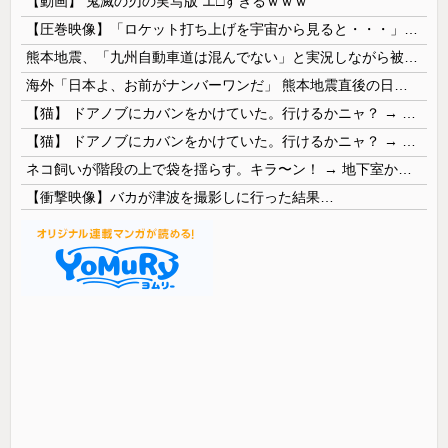
【動画】 鬼滅の刃の実写版 エ□すぎるｗｗｗ
【圧巻映像】「ロケット打ち上げを宇宙から見ると・・・」の動画が衝撃的
熊本地震、「九州自動車道は混んでない」と実況しながら被災地へ向かう有名アナなどに批判殺到 全国紙記者「最新の状況をいち早く伝えることは報道機関としての責務」「情報を取り上げることには大きな意義がある」
海外「日本よ、お前がナンバーワンだ」 熊本地震直後の日本の対応のスピードに世界が衝撃
【猫】 ドアノブにカバンをかけていた。行けるかニャ？ → 猫はこうなります…
【猫】 ドアノブにカバンをかけていた。行けるかニャ？ → 猫はこうなります…
ネコ飼いが階段の上で袋を揺らす。キラ〜ン！ → 地下室からヤツが現れる…
【衝撃映像】バカが津波を撮影しに行った結果…