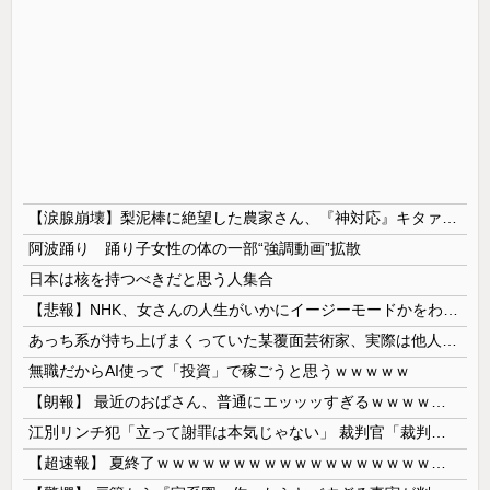
【涙腺崩壊】梨泥棒に絶望した農家さん、『神対応』キタァアアアアアーーーーーー！！
阿波踊り 踊り子女性の体の一部“強調動画”拡散
日本は核を持つべきだと思う人集合
【悲報】NHK、女さんの人生がいかにイージーモードかをわかりやすく放送してしまうｗｗｗｗｗ
あっち系が持ち上げまくっていた某覆面芸術家、実際は他人に迷惑をかけまくりだったと証明されてしまい……
無職だからAI使って「投資」で稼ごうと思うｗｗｗｗｗ
【朗報】 最近のおばさん、普通にエッッッすぎるｗｗｗｗｗｗｗｗｗｗ
江別リンチ犯「立って謝罪は本気じゃない」 裁判官「裁判で土下座してないキミは本気じゃないな」
【超速報】 夏終了ｗｗｗｗｗｗｗｗｗｗｗｗｗｗｗｗｗｗｗｗｗｗｗｗｗｗｗｗｗｗｗｗｗｗｗｗｗｗｗｗ