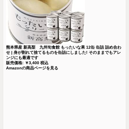
熊本県産 新高梨 九州旬食館 もったいな果 12缶 缶詰 詰め合わ
せ | 身が割れて捨てるものを缶詰にしました! そのままでもアレ
ンジにも最適です
販売価格: ￥3,400 税込
Amazonの商品ページを見る