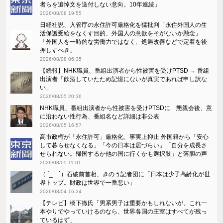
者らを追悼文を送付しない意向。10年連続」
2026/08/08 19:55
日経社説、入管庁の永住許可厳格化を猛批判「永住外国人の生
活保護受給をなくす目的、外国人の意欲をそがないか懸念」
「外国人を一時的な労働力ではなく、処遇改善などで定着を後
押しすべき」
2026/08/08 06:35
【続報】NHK職員、番組出演者から性被害を受けPTSD → 番組
出演者「飲酒していたため記憶にないが真実であれば申し訳な
い」
2026/08/05 20:36
NHK職員、番組出演者から性被害を受けPTSDに 懇親会後、意
に沿わない性行為、番組名など詳細は非公表
2026/08/05 16:57
高市政権が「永住許可」厳格化、事実上抑止 外国籍から「安心
して暮らせなくなる」「今の日本は居づらい」「自分を成長さ
せられない。帰国するか他の国に行くかも選択肢」と落胆の声
2026/08/05 11:01
（ ´_ゝ`）石破前首相、きのう記者団に「日本は少子高齢化が世
界トップ。財政は世界で一番悪い」
2026/08/04 16:24
【テレビ】橋下徹氏「男系男子は重要かもしれないが、これ一
本やりでやっていけるのなら、世界各国の王室はすべてが残っ
ているはず」