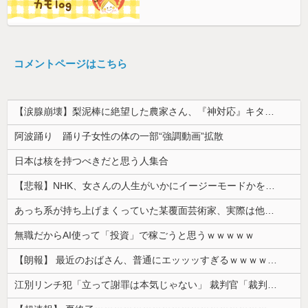
コメントページはこちら
【涙腺崩壊】梨泥棒に絶望した農家さん、『神対応』キタァアアアアアーーーーーー！！
阿波踊り 踊り子女性の体の一部“強調動画”拡散
日本は核を持つべきだと思う人集合
【悲報】NHK、女さんの人生がいかにイージーモードかをわかりやすく放送してしまうｗｗｗｗｗ
あっち系が持ち上げまくっていた某覆面芸術家、実際は他人に迷惑をかけまくりだったと証明されてしまい……
無職だからAI使って「投資」で稼ごうと思うｗｗｗｗｗ
【朗報】 最近のおばさん、普通にエッッッすぎるｗｗｗｗｗｗｗｗｗｗ
江別リンチ犯「立って謝罪は本気じゃない」 裁判官「裁判で土下座してないキミは本気じゃないな」