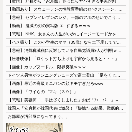
【驚愕】 戸籍から『家系図』作ったらヤバすぎる事実が判明した
【動画あり】 スウェーデンの性教育番組のセ○クスシーン、AVの10倍エ□いと話題に
【悲報】 セブンイレブンのレジ、一部のアホのせいでこうなってしまう
【動画】 鬼滅の刃の実写版 エ□すぎるｗｗｗ
【悲報】 NHK、女さんの人生がいかにイージーモードかをわかりやすく放送してしまうｗｗｗｗｗ
【ハメ撮り】 この小学生のママ（35歳）なら土下座してでもヤリたい
【悲報】消費税減税に反対している自民党議員9人が判明ｗｗｗｗｗｗ
【圧巻映像】「ロケット打ち上げを宇宙から見ると・・・」の動画が衝撃的
【画像】カップヌードル、限界突破ｗｗｗ
ドイツ人男性がランニングシューズで富士登山 「足をくじいて動けない」
【画像】最近の高級ミニバンの顔キモすぎだろwww
【画像】「ワイらのゴマキ（３９）」
【悲報】美容師「…手は尽くしました」おば「ｱｯ…ｯｽ…」→
韓国人「安貞桓が韓国代表に激怒！『惨憺たる結果、徹底的な刷新が必要だ』と監督や協会を痛烈批判」
お部屋が汚部屋になってまう、、