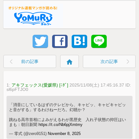
home
前の記事
次の記事
1:
アキフェックス(愛媛県) [ﾆﾀﾞ]
2025/11/08(土) 17:45:16.37 ID:
sl6pFTJO0
「消音にしているはずのテレビから、キャピッ、キャピキャピッ
と音がする」するわけねーだろ。幻聴か？
跳ねる高市首相によみがえるわが黒歴史 入れ子状態の抑圧はい
まも：朝日新聞
https://t.co/Nb6pjXmtmy
— 零式 (@zero9151)
November 8, 2025