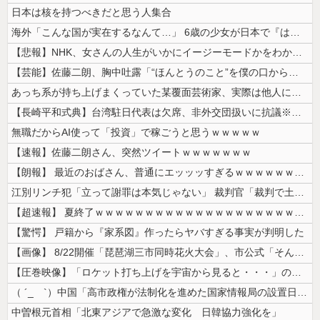
日本は核を持つべきだと思う人集合
海外「こんな国が実在するなんて…」 6歳の少女が日本で『はじめてのおつ...
【悲報】NHK、女さんの人生がいかにイージーモードかをわかりやすく放送...
【芸能】佐藤二朗、胸中吐露「“ほんとうのこと”を僕の口からは何ひとつ言...
あっち系が持ち上げまくっていた某覆面芸術家、実際は他人に迷惑をかけまく...
【長崎平和式典】台湾駐日代表は欠席、非外交団扱いに抗議※今年2026年...
無職だからAI使って「投資」で稼ごうと思うｗｗｗｗｗ
【速報】佐藤二朗さん、突然ツイートｗｗｗｗｗｗｗ
【朗報】 最近のおばさん、普通にエッッッすぎるｗｗｗｗｗｗｗｗｗｗ
江別リンチ犯「立って謝罪は本気じゃない」 裁判官「裁判で土下座してない...
【超速報】 夏終了ｗｗｗｗｗｗｗｗｗｗｗｗｗｗｗｗｗｗｗｗｗｗｗｗｗｗ...
【驚愕】 戸籍から『家系図』作ったらヤバすぎる事実が判明した
【画像】 8/22開催「琵琶湖三市同時花火大会」、市公式「そんな花火大...
【圧巻映像】「ロケット打ち上げを宇宙から見ると・・・」の動画が衝撃的
（ ´_ゝ`）中国「高市政権が法制化を進めた国家情報局の設置日が7月3...
中曽根元首相「北東アジアで急激な変化 日韓協力強化を」