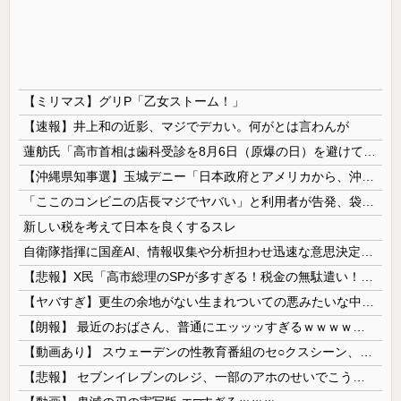
【ミリマス】グリP「乙女ストーム！」
【速報】井上和の近影、マジでデカい。何がとは言わんが
蓮舫氏「高市首相は歯科受診を8月6日（原爆の日）を避けて行くべきお立場ではないでしょうか」
【沖縄県知事選】玉城デニー「日本政府とアメリカから、沖縄を取り戻す！」
「ここのコンビニの店長マジでヤバい」と利用者が告発、袋一杯の家庭ゴミをゴミ箱に捨てようとしただけで……
新しい税を考えて日本を良くするスレ
自衛隊指揮に国産AI、情報収集や分析担わせ迅速な意思決定…「サカナAI」有力・中国製排除！
【悲報】X民「高市総理のSPが多すぎる！税金の無駄遣い！」→ ﾈｯﾄ「要人警護を手薄にさせて何がしたいんだ？」と批判殺到 ｗｗｗｗｗｗｗｗｗｗｗ...
【ヤバすぎ】更生の余地がない生まれついての悪みたいな中学生(15)が逮捕される（動画あり）
【朗報】 最近のおばさん、普通にエッッッすぎるｗｗｗｗｗｗｗｗｗｗ
【動画あり】 スウェーデンの性教育番組のセ○クスシーン、AVの10倍エ□いと話題に
【悲報】 セブンイレブンのレジ、一部のアホのせいでこうなってしまう