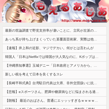
最新の世論調査で野党支持率が凄いことに、立民が左派の嫌う政策に賛同してしまった結果……
あっち系が持ち上げまくっていた某覆面芸術家、実際は他人に迷惑をかけまくりだったと証明されてしまい……
【速報】井上和の近影、マジでデカい。何がとは言わんが
韓国人「日本はNetflixでは韓国が大人気なのに、Kポップは人気がなくなってるみたいです…」
【沖縄県知事選】玉城デニー「日本政府とアメリカから、沖縄を取り戻す！」
新しい税を考えて日本を良くするスレ
【長崎平和式典】台湾駐日代表は欠席、非外交団扱いに抗議※今年2026年も北朝鮮は送付対象
【悲報】eスポーツさん、肥満や糖尿病などに悩まされる過酷なスポーツだった・・・
【朗報】 最近のおばさん、普通にエッッッすぎるｗｗｗｗｗｗｗｗｗｗ