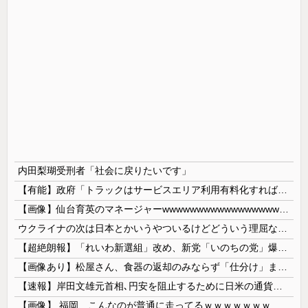
内田梨瑚受刑者「社会に戻りたいです」
【有能】政府「トラックはサービスエリア利用有料化すればサボらず走るし流問題解決じゃね？」
【画像】仙台育英のマネージャーwwwwwwwwwwwwwwwwwww
ウクライナの次は日本とかいうやついるけどどういう理屈なの？
【超絶朗報】「れいわ新選組」改め、新党「いのちの党」爆誕！！！うおおおおおおおお
【画像あり】松屋さん、食器の返却のみならず「仕分け」まで客にやらせてしまうｗｗｗｗｗ
【速報】岸田文雄元首相､円安を阻止するために日米の通貨当局が実施した為替介入は｢一時しのぎに過ぎない｣
【画像】 福岡、こんなのが普通に走ってるｗｗｗｗｗｗｗｗｗｗｗｗｗｗｗｗ