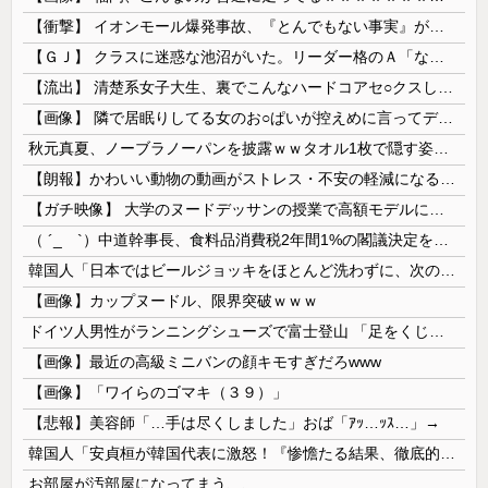
【衝撃】 イオンモール爆発事故、『とんでもない事実』が判明してしまう・・・・・・
【ＧＪ】 クラスに迷惑な池沼がいた。リーダー格のＡ「なんで支援学級に入れないんですか？」先生「背の高い低いと同じで、これも個性なの！差別は...
【流出】 清楚系女子大生、裏でこんなハードコアセ○クスしてたとか嘘だろ…（動画あり）
【画像】 隣で居眠りしてる女のお○ぱいが控えめに言ってデカいｗｗｗ
秋元真夏、ノーブラノーパンを披露ｗｗタオル1枚で隠す姿がほぼA●女優・・
【朗報】かわいい動物の動画がストレス・不安の軽減になる可能性。英大学の研究で実証
【ガチ映像】 大学のヌードデッサンの授業で高額モデルに依頼したら○○○が凄すぎた動画、お前らの想像の20倍は凄い
（ ´_ゝ`）中道幹事長、食料品消費税2年間1%の閣議決定を批判 → 記者「中道改革連合は食料品消費税ゼロを公約に掲げていたが？」→ 階猛氏「
韓国人「日本ではビールジョッキをほとんど洗わずに、次の客に出すんだ！ これが証拠の映像だ!!」……あー、なるほどですねー。韓国には「アレ」がないんだ？
【画像】カップヌードル、限界突破ｗｗｗ
ドイツ人男性がランニングシューズで富士登山 「足をくじいて動けない」
【画像】最近の高級ミニバンの顔キモすぎだろwww
【画像】「ワイらのゴマキ（３９）」
【悲報】美容師「…手は尽くしました」おば「ｱｯ…ｯｽ…」→
韓国人「安貞桓が韓国代表に激怒！『惨憺たる結果、徹底的な刷新が必要だ』と監督や協会を痛烈批判」
お部屋が汚部屋になってまう、、