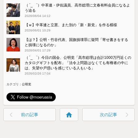
（ ´_ゝ`）中革連・伊佐議員、高市総理に文春有料会員になるよ
う迫る
2026/06/04 14:12
【ｗ】中革連と立憲、また別の「新・新党」を作る模様
2026/06/01 10:29
【は？】公明・竹谷代表、国旗損壊罪に疑問「寄せ書きをする
と損壊になるのか」
2026/04/01 17:29
（ ´_ゝ`）今日の国会、公明党「高市総理は合計1000万円近くの
カタログギフトを配布」「法令上問題はなくても有権者の中に
は、失望や戸惑いを感じている人もいる」
2026/02/26 17:04
カテゴリ：
公明党
home
前の記事
次の記事