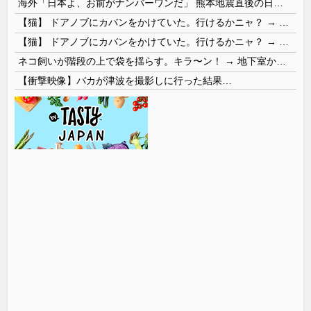
海外「日本よ、お前がナンバーワンだ」 熊本地震直後の日本の対応のスピードに世界が衝撃
【猫】 ドアノブにカバンをかけていた。行けるかニャ？ → 猫はこうなります…
【猫】 ドアノブにカバンをかけていた。行けるかニャ？ → 猫はこうなります…
ネコ飼いが階段の上で袋を揺らす。キラ〜ン！ → 地下室からヤツが現れる…
【衝撃映像】バカが津波を撮影しに行った結果…