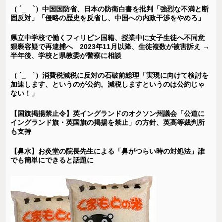
（ ´_ゝ`）中国国防省、日本の防衛白書を批判「強烈な不満と断
固反対」「侵略の歴史を反省し、中国への内政干渉をやめろ」
県立中学校で働くフィリピン国籍、授業中に女子生徒へ不同意
猥褻容疑で再逮捕へ 2023年11月以降、生徒複数が被害訴え →
半年後、学校と県教委が警察に相談
（ ´_ゝ`）消費税減税に反対の石破前総理「実現に向けて検討を
加速します、というのが公約。減税しますというのは公約じゃ
ない！」
【国旗掲揚禁止令】英イングランドのオクソン州議会「公道に
イングランド旗・英国旗の掲揚を禁止」の方針、英高等裁判所
も支持
【鼻水】お灸堂の院長先生による「鼻がつらい時の対処法」誰
でも簡単にできると話題に