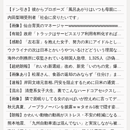
【ドン引き】彼からプロポーズ「風呂あがりはいつも母親に体拭いてもらってんだけど、これからは毎日拭いてくれないかな」→お断りしてお別れをしたら、アド変してロミオメールが来た
内田梨瑚受刑者「社会に戻りたいです」
【画像】仙台育英のマネージャーwwwwwwwwwwwwwwwwwww
【有能】政府「トラックはサービスエリア利用有料化すればサボらず走るし流問題解決じゃね？」
【感動】「左右盲」を抱えた女子、努力の末にアイドルとしてデビューするｗｗｗｗ
ウクライナの次は日本とかいうやついるけどどういう理屈なの？
海外の刑務所に収監されている韓国人急増、1,325人（詐偽が4分の1） 日本には254人
【超絶朗報】「れいわ新選組」改め、新党「いのちの党」爆誕！！！うおおおおおおおお
【画像あり】松屋さん、食器の返却のみならず「仕分け」まで客にやらせてしまうｗｗｗｗｗ
【速報】岸田文雄元首相､円安を阻止するために日米の通貨当局が実施した為替介入は｢一時しのぎに過ぎない｣
【流出】 清楚系女子大生、裏でこんなハードコアセ○クスしてたとか嘘だろ…（動画あり）
【画像】 隣で居眠りしてる女のお○ぱいが控えめに言ってデカいｗｗｗ
秋元真夏、ノーブラノーパンを披露ｗｗタオル1枚で隠す姿がほぼA●女優・・
【朗報】かわいい動物の動画がストレス・不安の軽減になる可能性。英大学の研究で実証
熊本地震、「九州自動車道は混んでない」と実況しながら被災地へ向かう有名アナなどに批判殺到 全国紙記者「最新の状況をいち早く伝えることは報道機関としての責務」「情報を取り上げることには大きな意義がある」