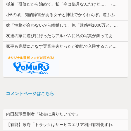
従弟「研修だから泊めて」私「今は臨月なんだけど…」→断りきれず了承したら、さらに図々しい要求まで飛び出して…
小6の頃、知的障害がある女子と神社でかくれんぼ。遊ぶふりして放置したらその女子は犯されていた
嫁「性格が合わないから離婚して」俺「迷惑料1000万と、子供の養育費を一括で入金するならいいよ」→提示した内容を聞いた嫁が言葉を失って…
友達の家に遊びに行ったらアルバムに私の写真が飾ってあった。しかも私が知らない写真
家事も完璧にこなす専業主夫だったが病気で入院することに。見舞いに来た妻の一言が予想外すぎて…
コメントページはこちら
内田梨瑚受刑者「社会に戻りたいです」
【有能】政府「トラックはサービスエリア利用有料化すればサボらず走るし流問題解決じゃね？」