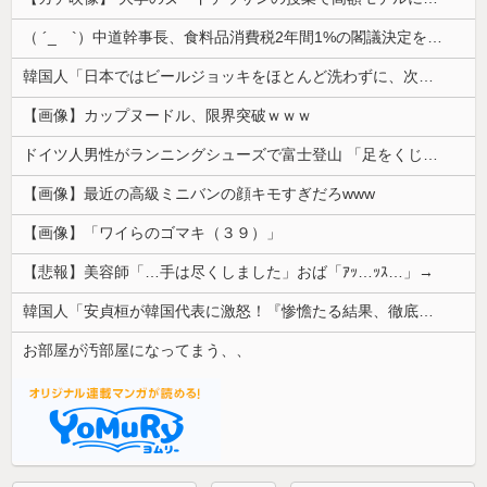
（ ´_ゝ`）中道幹事長、食料品消費税2年間1%の閣議決定を批判 → 記者「中道改革連合は食料品消費税ゼロを公約に掲げていたが？」→ 階猛氏「
韓国人「日本ではビールジョッキをほとんど洗わずに、次の客に出すんだ！ これが証拠の映像だ!!」……あー、なるほどですねー。韓国には「アレ」がないんだ？
【画像】カップヌードル、限界突破ｗｗｗ
ドイツ人男性がランニングシューズで富士登山 「足をくじいて動けない」
【画像】最近の高級ミニバンの顔キモすぎだろwww
【画像】「ワイらのゴマキ（３９）」
【悲報】美容師「…手は尽くしました」おば「ｱｯ…ｯｽ…」→
韓国人「安貞桓が韓国代表に激怒！『惨憺たる結果、徹底的な刷新が必要だ』と監督や協会を痛烈批判」
お部屋が汚部屋になってまう、、