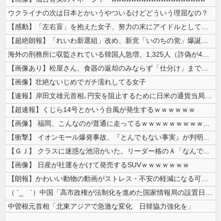
ウクライナの次は日本とかいうやついるけどどういう理屈なの？
【感動】「左右盲」を抱えた女子、努力の末にアイドルとしてデビューするｗ...
【超絶朗報】「れいわ新選組」改め、新党「いのちの党」爆誕！！！うおおお...
海外の刑務所に収監されている韓国人急増、1,325人（詐偽が4分の1）...
【画像あり】松屋さん、食器の返却のみならず「仕分け」まで客にやらせてし...
【画像】壮絶ないじめでガチ濡れしてる女子
【速報】岸田文雄元首相､円安を阻止するために日米の通貨当局が実施した為...
【超速報】くじら14号とかいう台風が発生するｗｗｗｗｗｗ
【画像】 福岡、こんなのが普通に走ってるｗｗｗｗｗｗｗｗｗｗｗｗｗｗｗ...
【衝撃】 イオンモール爆発事故、『とんでもない事実』が判明してしまう・...
【ＧＪ】 クラスに迷惑な池沼がいた。リーダー格のＡ「なんで支援学級に入...
【画像】 日産が社運をかけて発売するSUVｗｗｗｗｗｗｗ
【朗報】かわいい動物の動画がストレス・不安の軽減になる可能性。英大学の...
（ ´_ゝ`）中国「高市政権が法制化を進めた国家情報局の設置日が7月3...
中曽根元首相「北東アジアで急激な変化 日韓協力強化を」