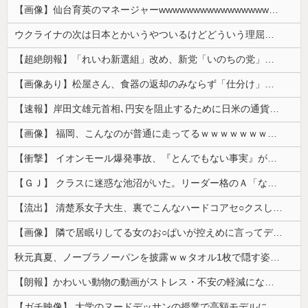
【画像】仙台育英のマネージャーwwwwwwwwwwwwwwwwwww
ウクライナの次は日本とかいうやついるけどどういう理屈なの？
【超絶朗報】「れいわ新選組」改め、新党「いのちの党」爆誕！！！うおおおおおおおお
【画像あり】松屋さん、食器の返却のみならず「仕分け」まで客にやらせてしまうｗｗｗｗｗ
【速報】岸田文雄元首相､円安を阻止するために日米の通貨当局が実施した為替介入は｢一時しのぎに過ぎない｣
【画像】 福岡、こんなのが普通に走ってるｗｗｗｗｗｗｗｗｗｗｗｗｗｗｗｗ
【衝撃】 イオンモール爆発事故、『とんでもない事実』が判明してしまう・・・・・・
【ＧＪ】 クラスに迷惑な池沼がいた。リーダー格のＡ「なんで支援学級に入れないんですか？」先生「背の高い低いと同じで、これも個性なの！差別は...
【流出】 清楚系女子大生、裏でこんなハードコアセ○クスしてたとか嘘だろ…（動画あり）
【画像】 隣で居眠りしてる女のお○ぱいが控えめに言ってデカいｗｗｗ
秋元真夏、ノーブラノーパンを披露ｗｗタオル1枚で隠す姿がほぼA●女優・・
【朗報】かわいい動物の動画がストレス・不安の軽減になる可能性。英大学の研究で実証
【ガチ映像】 大学のヌードデッサンの授業で高額モデルに依頼したら○○○が凄すぎた動画、お前らの想像の20倍は凄い