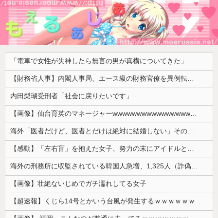
「電車で女性が失神したら無言の男が真横についてきた」とタレントが主張、虚言疑惑が出ると「その男の垢を発見した」と追加主張するも……
【財務省人事】内閣人事局、エース級の財務官僚を異例転出 官邸幹部「協力的でなかった」※岸田首相（当時）の秘書官などを歴任 、岸田首相の後輩
内田梨瑚受刑者「社会に戻りたいです」
【画像】仙台育英のマネージャーwwwwwwwwwwwwwwwwwww
海外「医者だけど、医者とだけは絶対に結婚しない」その理由が想像と全然違った…
【感動】「左右盲」を抱えた女子、努力の末にアイドルとしてデビューするｗｗｗｗ
海外の刑務所に収監されている韓国人急増、1,325人（詐偽が4分の1） 日本には254人
【画像】壮絶ないじめでガチ濡れしてる女子
【超速報】くじら14号とかいう台風が発生するｗｗｗｗｗｗ