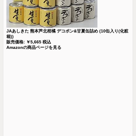
JAあしきた 熊本芦北柑橘 デコポン&甘夏缶詰め (10缶入り(化粧
箱))
販売価格: ￥5,665 税込
Amazonの商品ページを見る