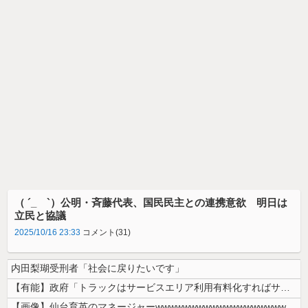
（ ´_ゝ`）公明・斉藤代表、国民民主との連携意欲 明日は
立民と協議
2025/10/16 23:33
コメント(31)
内田梨瑚受刑者「社会に戻りたいです」
【有能】政府「トラックはサービスエリア利用有料化すればサボらず走るし流...
【画像】仙台育英のマネージャーwwwwwwwwwwwwwwwwwww