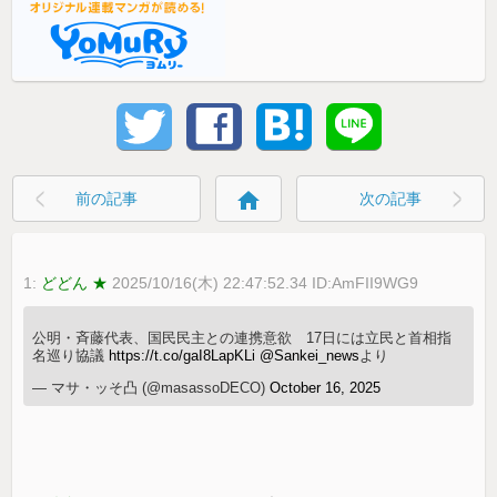
home
前の記事
次の記事
1:
どどん ★
2025/10/16(木) 22:47:52.34 ID:AmFII9WG9
公明・斉藤代表、国民民主との連携意欲 17日には立民と首相指
名巡り協議
https://t.co/gaI8LapKLi
@Sankei_news
より
— マサ・ッそ凸 (@masassoDECO)
October 16, 2025