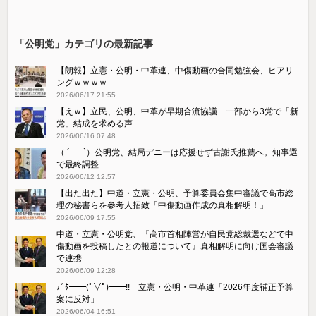
「公明党」カテゴリの最新記事
【朗報】立憲・公明・中革連、中傷動画の合同勉強会、ヒアリ
ングｗｗｗｗ
2026/06/17 21:55
【えｗ】立民、公明、中革が早期合流協議 一部から3党で「新
党」結成を求める声
2026/06/16 07:48
（ ´_ゝ`）公明党、結局デニーは応援せず古謝氏推薦へ。知事選
で最終調整
2026/06/12 12:57
【出た出た】中道・立憲・公明、予算委員会集中審議で高市総
理の秘書らを参考人招致「中傷動画作成の真相解明！」
2026/06/09 17:55
中道・立憲・公明党、『高市首相陣営が自民党総裁選などで中
傷動画を投稿したとの報道について』真相解明に向け国会審議
で連携
2026/06/09 12:28
ﾃﾞﾀ━━(ﾟ∀ﾟ)━━!! 立憲・公明・中革連「2026年度補正予算
案に反対」
2026/06/04 16:51