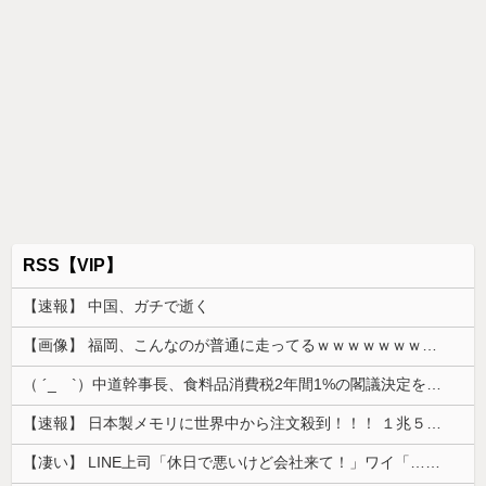
RSS【VIP】
【速報】 中国、ガチで逝く
【画像】 福岡、こんなのが普通に走ってるｗｗｗｗｗｗｗｗｗｗｗｗｗｗｗｗｗｗｗｗｗｗｗｗｗｗｗｗｗｗｗｗｗｗｗｗｗｗｗｗ
（ ´_ゝ`）中道幹事長、食料品消費税2年間1%の閣議決定を批判 → 記者「中道改革連合は食料品消費税ゼロを公約に掲げていたが？」→ 階猛氏「
【速報】 日本製メモリに世界中から注文殺到！！！ １兆５０００億円で工場増築へ
【凄い】 LINE上司「休日で悪いけど会社来て！」ワイ「…無視」上司「マジでヤバいから！」←その結果ｗｗｗｗｗ