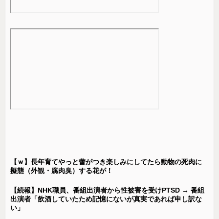
【ｗ】長年育てやっと蕾がつき楽しみにしてたら動物の死肉に
擬態（外観・腐肉臭）する花が！
【続報】NHK職員、番組出演者から性被害を受けPTSD → 番組
出演者「飲酒していたため記憶にないが真実であれば申し訳な
い」