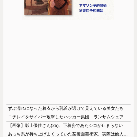
ずぶ濡れになった着衣から乳首が透けて見えている美女たち
ニチレイをサイバー攻撃したハッカー集団「ランサムウェア」 個人情報など20万件以上をダークウェブ上に公開か
【画像】影山優佳さん(25)、下着姿であたシコが止まらない
あっち系が持ち上げまくっていた某覆面芸術家、実際は他人に迷惑をかけまくりだったと証明されてしまい……