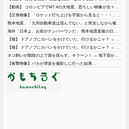
【動画】 コロンビアでM7.4の大地震。恐ろしい映像が次々と届く。
【圧巻映像】「ロケット打ち上げを宇宙から見ると・・・」の動画が衝撃的
熊本地震、「九州自動車道は混んでない」と実況しながら被災地へ向かう有名アナなどに批判殺到 全国紙記者「最新の状況をいち早く伝えることは報道機関としての責務」「情報を取り上げることには大きな意義がある」
海外「日本よ、お前がナンバーワンだ」 熊本地震直後の日本の対応のスピードに世界が衝撃
【猫】 ドアノブにカバンをかけていた。行けるかニャ？ → 猫はこうなります…
【猫】 ドアノブにカバンをかけていた。行けるかニャ？ → 猫はこうなります…
ネコ飼いが階段の上で袋を揺らす。キラ〜ン！ → 地下室からヤツが現れる…
【衝撃映像】バカが津波を撮影しに行った結果…