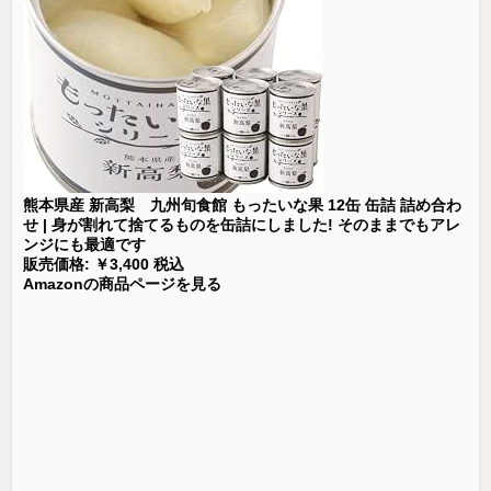
熊本県産 新高梨 九州旬食館 もったいな果 12缶 缶詰 詰め合わ
せ | 身が割れて捨てるものを缶詰にしました! そのままでもアレ
ンジにも最適です
販売価格: ￥3,400 税込
Amazonの商品ページを見る