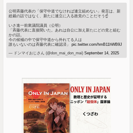
公明斉藤代表の「保守中道でなければ連立組めない」発言は、新
総裁の話ではなく、新たに連立に入る政党のことだそう☝️
いさ進一前衆議院議員（公明）
「斉藤代表に直接聞いた。あれは自公に加え新たにどの党と組む
かの話。
今の候補の中で保守中道から外れてる人は
誰もいないのは斉藤代表に確認済」
pic.twitter.com/hmB11hWB9J
— ドンマイおじさん (@don_mai_don_mai)
September 14, 2025