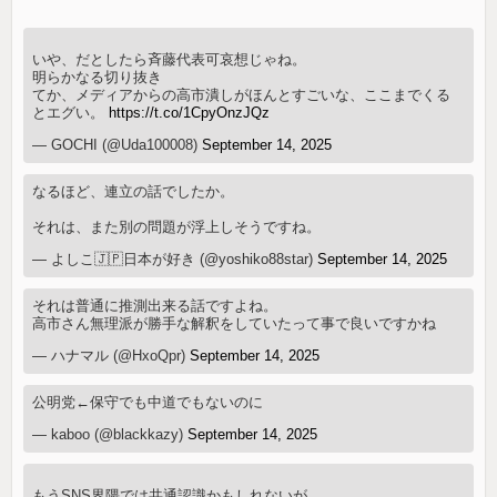
いや、だとしたら斉藤代表可哀想じゃね。
明らかなる切り抜き
てか、メディアからの高市潰しがほんとすごいな、ここまでくる
とエグい。
https://t.co/1CpyOnzJQz
— GOCHI (@Uda100008)
September 14, 2025
なるほど、連立の話でしたか。
それは、また別の問題が浮上しそうですね。
— よしこ🇯🇵日本が好き (@yoshiko88star)
September 14, 2025
それは普通に推測出来る話ですよね。
高市さん無理派が勝手な解釈をしていたって事で良いですかね
— ハナマル (@HxoQpr)
September 14, 2025
公明党←保守でも中道でもないのに
— kaboo (@blackkazy)
September 14, 2025
もうSNS界隈では共通認識かもしれないが、