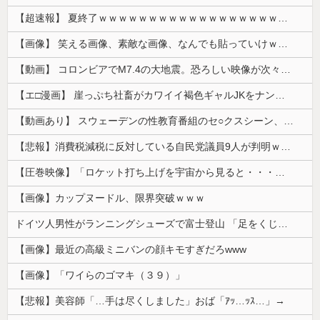
【超速報】 夏終了ｗｗｗｗｗｗｗｗｗｗｗｗｗｗｗｗｗｗｗｗｗｗｗｗｗｗｗｗｗｗｗｗｗｗｗｗｗｗｗｗ
【画像】 笑える画像、素敵な画像、なんでも貼っていけｗｗｗｗｗ
【動画】 コロンビアでM7.4の大地震。恐ろしい映像が次々と届く。
【エ□漫画】 崖っぷち社畜がカワイイ褐色ギャルJKをナンパから助けた結果…！お礼にエ●チなマッサージからの甘々の純愛交尾…！
【動画あり】 スウェーデンの性教育番組のセ○クスシーン、AVの10倍エ□いと話題に
【悲報】消費税減税に反対している自民党議員9人が判明ｗｗｗｗｗｗ
【圧巻映像】「ロケット打ち上げを宇宙から見ると・・・」の動画が衝撃的
【画像】カップヌードル、限界突破ｗｗｗ
ドイツ人男性がランニングシューズで富士登山 「足をくじいて動けない」
【画像】最近の高級ミニバンの顔キモすぎだろwww
【画像】「ワイらのゴマキ（３９）」
【悲報】美容師「…手は尽くしました」おば「ｱｯ…ｯｽ…」→