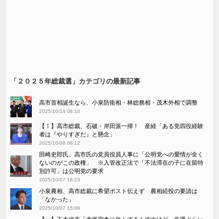
「２０２５年総裁選」カテゴリの最新記事
高市首相誕生なら、小泉防衛相・林総務相・茂木外相で調整
2025/10/14 08:10
【！】高市総裁、石破・岸田派一掃！ 産経「ある党四役経験
者は『やりすぎだ』と懸念」
2025/10/08 08:12
田崎史郎氏、高市氏の党員役員人事に「公明党への愛情が全く
ないのがこの政権」 ※入管改正法で「不法滞在の子に在留特
別許可」は公明党の要求
2025/10/07 16:23
小泉農相、高市総裁に希望ポスト伝えず 農相続投の要請は
「なかった」
2025/10/07 15:09