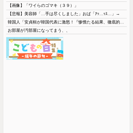
【画像】「ワイらのゴマキ（３９）」
【悲報】美容師「…手は尽くしました」おば「ｱｯ…ｯｽ…」→
韓国人「安貞桓が韓国代表に激怒！『惨憺たる結果、徹底的な刷新が必要だ』と監督や協会を痛烈批判」
お部屋が汚部屋になってまう、、