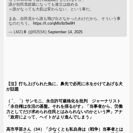
誰が自民党総裁になっても連立は組める
＝誰がなっても大筋は変わらない、という事だ。
まあ…自民党から誰も飛び出さなかったわけだから、そういう事
なのだろう。
https://t.co/qMls9z8w9H
— LM21🍍 (@R25SK)
September 14, 2025
【泣】打ち上げられた魚に、鼻先で必死に水をかけてあげる犬
が話題
（ ´_ゝ`）サンモニ、永住許可厳格化を批判 ジャーナリスト
「永住権は生活の基盤。それを揺るがす」「当事者から、労働
力としてだけ求められ住民とはみられないのかという声」アナ
「政府によって、ヘイトがより進んでしまう」
高市早苗さん（34）「少なくとも私自身は（戦争）当事者とは