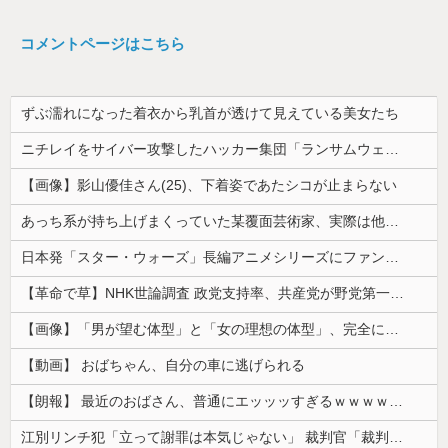
コメントページはこちら
ずぶ濡れになった着衣から乳首が透けて見えている美女たち
ニチレイをサイバー攻撃したハッカー集団「ランサムウェア」 個人情報など20万件以上をダークウェブ上に公開か
【画像】影山優佳さん(25)、下着姿であたシコが止まらない
あっち系が持ち上げまくっていた某覆面芸術家、実際は他人に迷惑をかけまくりだったと証明されてしまい……
日本発「スター・ウォーズ」長編アニメシリーズにファン興奮…「劇場版にして欲しい」「艦隊戦も派手で面白い」！
【革命で草】NHK世論調査 政党支持率、共産党が野党第一党に…小池書記局長もはしゃぐ なお中革連は野党６番目
【画像】「男が望む体型」と「女の理想の体型」、完全に分かれてしまうｗｗｗｗｗｗｗｗｗｗｗｗｗｗｗｗｗｗｗｗｗｗ 【Pickup08082903】
【動画】 おばちゃん、自分の車に逃げられる
【朗報】 最近のおばさん、普通にエッッッすぎるｗｗｗｗｗｗｗｗｗｗ
江別リンチ犯「立って謝罪は本気じゃない」 裁判官「裁判で土下座してないキミは本気じゃないな」