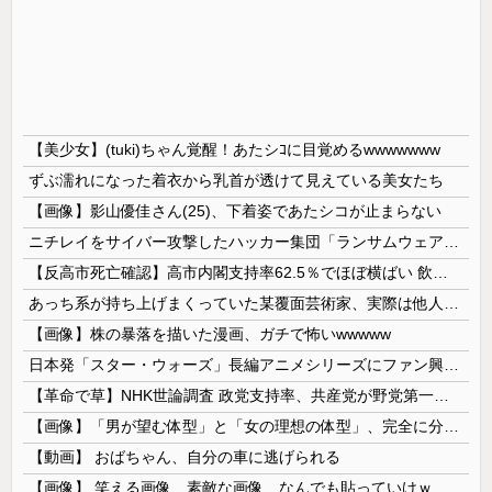
【美少女】(tuki)ちゃん覚醒！あたシｺに目覚めるwwwwwww
ずぶ濡れになった着衣から乳首が透けて見えている美女たち
【画像】影山優佳さん(25)、下着姿であたシコが止まらない
ニチレイをサイバー攻撃したハッカー集団「ランサムウェア」 個人情報など20万件以上をダークウェブ上に公開か
【反高市死亡確認】高市内閣支持率62.5％でほぼ横ばい 飲食料品の消費減税「賛成」52.9％
あっち系が持ち上げまくっていた某覆面芸術家、実際は他人に迷惑をかけまくりだったと証明されてしまい……
【画像】株の暴落を描いた漫画、ガチで怖いwwwww
日本発「スター・ウォーズ」長編アニメシリーズにファン興奮…「劇場版にして欲しい」「艦隊戦も派手で面白い」！
【革命で草】NHK世論調査 政党支持率、共産党が野党第一党に…小池書記局長もはしゃぐ なお中革連は野党６番目
【画像】「男が望む体型」と「女の理想の体型」、完全に分かれてしまうｗｗｗｗｗｗｗｗｗｗｗｗｗｗｗｗｗｗｗｗｗｗ 【Pickup08082903】
【動画】 おばちゃん、自分の車に逃げられる
【画像】 笑える画像、素敵な画像、なんでも貼っていけｗｗｗｗｗ