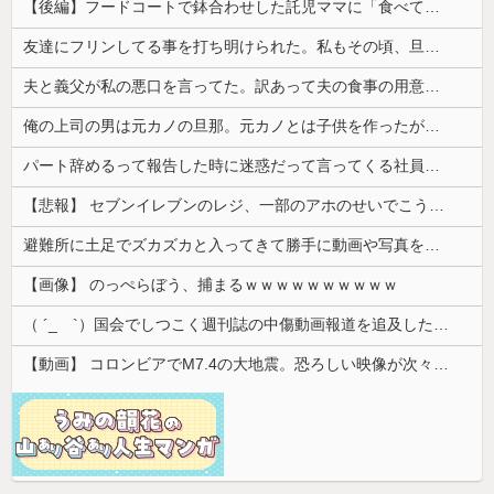
【後編】フードコートで鉢合わせした託児ママに「食べている間でいいから」と子供を押し付けられた。本当に食べてる間だけ見て、店に迷子として預けたら…
友達にフリンしてる事を打ち明けられた。私もその頃、旦那とうまくいっておらず...
夫と義父が私の悪口を言ってた。訳あって夫の食事の用意を放棄しているのに、夫は無いことを面白おかしく誇張して盛り上がってる
俺の上司の男は元カノの旦那。元カノとは子供を作ったが中絶を選んでおり...
パート辞めるって報告した時に迷惑だって言ってくる社員がいて、その人の不満を言い返してしまった
【悲報】 セブンイレブンのレジ、一部のアホのせいでこうなってしまう
避難所に土足でズカズカと入ってきて勝手に動画や写真を撮影したメディア取材陣、挙句の果てに要求してきたのは……
【画像】 のっぺらぼう、捕まるｗｗｗｗｗｗｗｗｗｗ
（ ´_ゝ`）国会でしつこく週刊誌の中傷動画報道を追及した立憲議員、自身への誹謗中傷・苦情電話被害を訴え「総理に疑問を質す、当然のことをした...
【動画】 コロンビアでM7.4の大地震。恐ろしい映像が次々と届く。