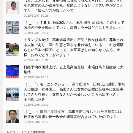
【ｗ】玉木代表「赤坂宿舎に住んでるんですけど、先週ぐらい
小泉陣営の人が宿舎で夜、祝勝会じゃないけど笑い声が聞こえ
てた」「緩んだ方が負けだって」
2025/10/07 10:28
（ ´_ゝ`）ＴＢＳ 後藤謙次さん「麻生 萩生田 茂木、この３人で
政権の中枢を動かしていく。高市カラーはどこにも見えない」
2025/10/07 09:14
トランプ大統領、高市総裁選出に声明「彼女は非常に尊敬され
る人物であり、深い知恵と強さを兼ね備えている。これは素晴
らしい日本の国民にとって、大変喜ばしい知らせである。皆
様、おめでとうございます！
2025/10/07 06:31
日経平均株価爆上げ、史上最高値更新 市場は高市新総裁に大
期待
2025/10/06 10:12
（ ´_ゝ`）モーニングショー、高市総叩き 田崎氏が謝罪、羽鳥
氏は擁護 女弁護士「高市さんは女性の活躍に足枷をはめ阻害
してきた存在」「女性なんだから優しいところも出すべき」
玉川氏は休み
2025/10/06 09:42
（ ´_ゝ`）前川元文科次官「高市早苗に投じられた党員票には、
神道政治連盟や統一教会の組織票が含まれていたのでは？」
2025/10/06 09:12
カテゴリ：
２０２５年総裁選