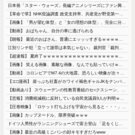
日本発「スター・ウォーズ」長編アニメシリーズにファン興奮…「劇場版にして欲しい」「艦隊戦も派手で面白い」！
【革命で草】NHK世論調査 政党支持率、共産党が野党第一党に…小池書記局長もはしゃぐ なお中革連は野党６番目
【画像】「男が望む体型」と「女の理想の体型」、完全に分かれてしまうｗｗｗｗｗｗｗｗｗｗｗｗｗｗｗｗｗｗｗｗｗｗ 【Pickup08082903】
【動画】 おばちゃん、自分の車に逃げられる
【朗報】 最近のおばさん、普通にエッッッすぎるｗｗｗｗｗｗｗｗｗｗ
江別リンチ犯「立って謝罪は本気じゃない」 裁判官「裁判で土下座してないキミは本気じゃないな」
【超速報】 夏終了ｗｗｗｗｗｗｗｗｗｗｗｗｗｗｗｗｗｗｗｗｗｗｗｗｗｗｗｗｗｗｗｗｗｗｗｗｗｗｗｗ
【画像】 笑える画像、素敵な画像、なんでも貼っていけｗｗｗｗｗ
【動画】 コロンビアでM7.4の大地震。恐ろしい映像が次々と届く。
【エ□漫画】 崖っぷち社畜がカワイイ褐色ギャルJKをナンパから助けた結果…！お礼にエ●チなマッサージからの甘々の純愛交尾…！
【動画あり】 スウェーデンの性教育番組のセ○クスシーン、AVの10倍エ□いと話題に
【悲報】消費税減税に反対している自民党議員9人が判明ｗｗｗｗｗｗ
【圧巻映像】「ロケット打ち上げを宇宙から見ると・・・」の動画が衝撃的
【画像】カップヌードル、限界突破ｗｗｗ
ドイツ人男性がランニングシューズで富士登山 「足をくじいて動けない」
【画像】最近の高級ミニバンの顔キモすぎだろwww