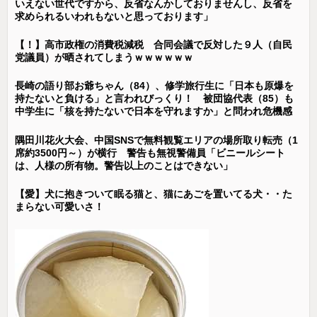
いえない世代ですから、反省なんかしておりませんし、反省を
求められるいわれもないと思っております」
【！】高市政権の消費税減税 合同会議で反対した９人（自民
党議員）が晒されてしまうｗｗｗｗｗｗ
長崎の語り部お爺ちゃん（84）、修学旅行生に「日本も原爆を
持たないと負ける」と言われびっくり！ 被団協代表（85）も
中学生に「核を持たないで日本を守れますか」と問われ危機感
隅田川花火大会、中国SNSで無料観覧エリアの場所取り転売（1
席約3500円～）が横行 警告も無視警備員「ビニールシート
は、人様の所有物。警告以上のことはできない」
【愛】犬に抱きついて眠る猫と、猫にあごを置いてる犬・・た
まらない可愛いさ！