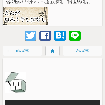
中曽根元首相「北東アジアで急激な変化 日韓協力強化を」
home
前の記事
次の記事