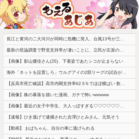
長江と黄河の二大河川が同時に危機に突入、台風13号が三峡ダムに襲い掛かった結果……
最新の世論調査で野党支持率が凄いことに、立民が左派の嫌う政策に賛同してしまった結果……
【画像】影山優佳さん(25)、下着姿であたシコが止まらない
海外「ネットを設置しろ」ウルグアイの2部リーグの試合が引き起こした交通事故に海外びっくり仰天！（海外の反応）
【反高市死亡確認】高市内閣支持率62.5％でほぼ横ばい 飲食料品の消費減税「賛成」52.9％
【画像】株の暴落を描いた漫画、ガチで怖いwwwww
【画像】最近の女子中学生、大人っぽすぎる♡♡♡♡♡♡♡♡
【速報】ひき逃げで逮捕された吉澤ひとみさん、元気そう
【動画】 おばちゃん、自分の車に逃げられる