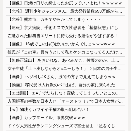
【画像】日焼け口リの締まったお尻っていいよね！ｗｗｗｗｗ
【悲報】 週刊少年ジャンプさん、最大発行部数653万部から急降下でついに「100万部」を割ってしまうｗｗｗｗｗ
【悲報】熊本市、ガチでやらかしてしまう・・・・
【速報】京大病院、手術ミスで女性患者を「植物状態」にしてしまう・・・
左遷された財務省エリートに待ち受ける運命がやばすぎる！と話題に、経歴自体はとんでもないものだが……
【画像】 16歳でこのお◯ぱいはいかんでしょｗｗｗwｗｗｗｗｗｗｗｗ❤
彼氏が『この車』買おうとして私とケンカになってるんだけどｗｗｗｗｗｗ
【無修正流出】 あおいれな、あべみかこ、佐藤ののか、上川星空、美園和花！人気女優5人のマ●コが高画質で丸見えに！
女子生徒「土下座しながらオ○ニーしろ！」⇒ 日本の男子生徒への性的いじめ動画がエ□すぎる
【画像】 ヘソ出しJKさん、股間の方まで見えてしまうｗｗｗｗｗｗｗｗｗ
【動画】 移民受け入れ派のパヨおば、自分の家に来られたら全力で拒否るｗｗｗｗｗｗｗｗｗｗｗｗ
【エ□漫画】 エ●チでだらしなく変貌してしまったいとこのお姉ちゃんにチン○ン搾り取られちゃうショタ君…！
入国拒否の半数が日本人!? 「オーストラリアで日本人女性が売春」
【ｗ】物凄くカワイイ子猫の取っ組み合い！
【画像】カップヌードル、限界突破ｗｗｗ
ドイツ人男性がランニングシューズで富士登山 「足をくじいて動けない」