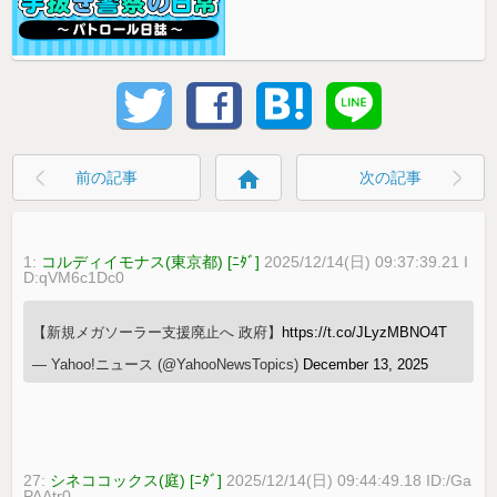
home
前の記事
次の記事
1:
コルディイモナス(東京都) [ﾆﾀﾞ]
2025/12/14(日) 09:37:39.21 I
D:qVM6c1Dc0
【新規メガソーラー支援廃止へ 政府】
https://t.co/JLyzMBNO4T
— Yahoo!ニュース (@YahooNewsTopics)
December 13, 2025
27:
シネココックス(庭) [ﾆﾀﾞ]
2025/12/14(日) 09:44:49.18 ID:/Ga
PAAtr0