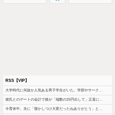
RSS【VIP】
大学時代に何故か人気ある男子学生がいた。学部やサークルの垣根を問わずにあらゆる飲み会に呼ばれていた
彼氏とのデートの会計で彼が「端数の25円出して」正直に出したらこうなったwww
今育休中。夫に「寝かしつけ大変だったねありがとう」と声を掛けてもらえたら救われると伝えたら「俺に褒められるために育児してるの？」と言われた