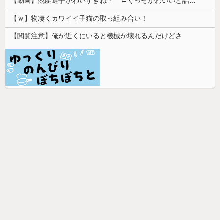
【動画】競艇選手かわいすぎね？ ←くっそかわいいと話題にｗｗｗ 【Pickup07092031】
【ｗ】物凄くカワイイ子猫の取っ組み合い！
【閲覧注意】俺が近くにいると機械が壊れるんだけどさ