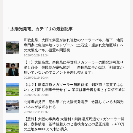
「太陽光発電」カテゴリの最新記事
和歌山県、大雨で斜面が崩れ複数のソーラーパネル落下 地質
専門家は急傾斜地レッドゾーン（土石流・崖崩れ危険区域）へ
の太陽光パネル設置を問題視
2026/06/29 13:34
【！】大阪高裁、奈良県に平群町メガソーラーの開発許可取り
消し命令 住民側が逆転勝訴 奈良県知事が談話「判決文が
届いていないのでコメントを差し控えます」
2026/06/19 10:44
【は？】釧路湿原メガソーラー無断伐採 釧路市「悪質ではな
い」と判断し刑事告発せず → 業者は報告書を出さず音信不通に
2026/06/16 09:08
北海道岩見沢、荒れ果てた太陽光発電所 散乱している太陽光
パネルが放置される
2026/03/12 12:37
【悲報】大阪の事業者 大勝利！釧路湿原周辺でメガソーラー開
発、森林破壊・基準値超えのヒ素検出などの是正拒絶 → 400万
の土地を8000万で村が購入