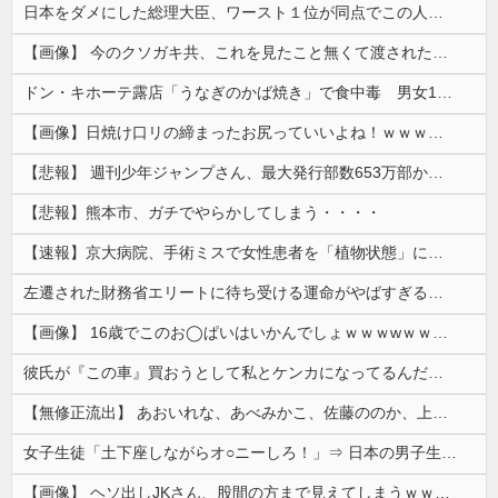
日本をダメにした総理大臣、ワースト１位が同点でこの人ｗｗｗｗｗｗ
【画像】 今のクソガキ共、これを見たこと無くて渡されたらパニクるらしいｗｗｗｗｗｗｗｗｗｗｗｗｗ
ドン・キホーテ露店「うなぎのかば焼き」で食中毒 男女14人が発熱や腹痛など訴え…サルモネラ属の菌検出
【画像】日焼け口リの締まったお尻っていいよね！ｗｗｗｗｗ
【悲報】 週刊少年ジャンプさん、最大発行部数653万部から急降下でついに「100万部」を割ってしまうｗｗｗｗｗ
【悲報】熊本市、ガチでやらかしてしまう・・・・
【速報】京大病院、手術ミスで女性患者を「植物状態」にしてしまう・・・
左遷された財務省エリートに待ち受ける運命がやばすぎる！と話題に、経歴自体はとんでもないものだが……
【画像】 16歳でこのお◯ぱいはいかんでしょｗｗｗwｗｗｗｗｗｗｗｗ❤
彼氏が『この車』買おうとして私とケンカになってるんだけどｗｗｗｗｗｗ
【無修正流出】 あおいれな、あべみかこ、佐藤ののか、上川星空、美園和花！人気女優5人のマ●コが高画質で丸見えに！
女子生徒「土下座しながらオ○ニーしろ！」⇒ 日本の男子生徒への性的いじめ動画がエ□すぎる
【画像】 ヘソ出しJKさん、股間の方まで見えてしまうｗｗｗｗｗｗｗｗｗ