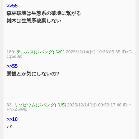
>>55
森林破壊は生態系の破壊に繋がる
雑木は生態系破棄しない
189:
テルムス(ジパング) [ﾆﾀﾞ]
2025/12/14(日) 10:36:05.65 ID:tG
cqSd3i0
>>55
景観とか気にしないの?
83:
リゾビウム(ジパング) [US]
2025/12/14(日) 09:59:17.46 ID:H
PNxZ5Wl0
>>10
パ