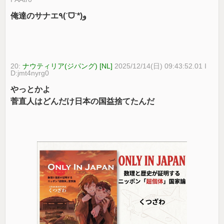
俺達のサナエ٩(ˊᗜˋ*)و
20:
ナウティリア(ジパング) [NL]
2025/12/14(日) 09:43:52.01 I
D:jmt4nyrg0
やっとかよ
菅直人はどんだけ日本の国益捨てたんだ