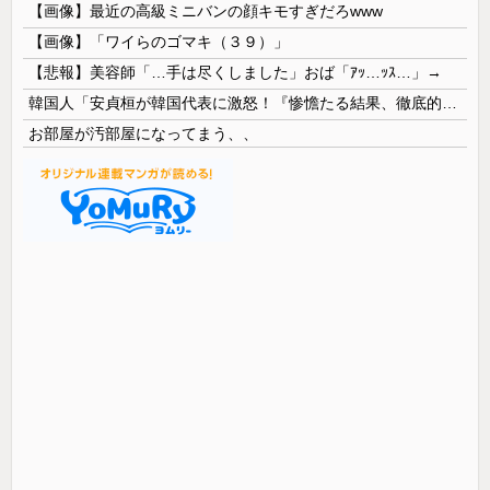
【画像】最近の高級ミニバンの顔キモすぎだろwww
【画像】「ワイらのゴマキ（３９）」
【悲報】美容師「…手は尽くしました」おば「ｱｯ…ｯｽ…」→
韓国人「安貞桓が韓国代表に激怒！『惨憺たる結果、徹底的な刷新が必要だ』と監督や協会を痛烈批判」
お部屋が汚部屋になってまう、、