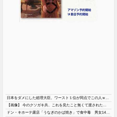
日本をダメにした総理大臣、ワースト１位が同点でこの人ｗｗｗｗｗｗ
【画像】 今のクソガキ共、これを見たこと無くて渡されたらパニクるらしいｗｗｗｗｗｗｗｗｗｗｗｗｗ
ドン・キホーテ露店「うなぎのかば焼き」で食中毒 男女14人が発熱や腹痛など訴え…サルモネラ属の菌検出