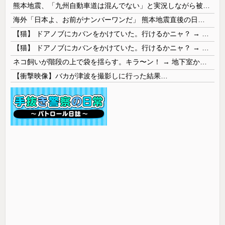
熊本地震、「九州自動車道は混んでない」と実況しながら被災地へ向かう有名アナなどに批判殺到 全国紙記者「最新の状況をいち早く伝えることは報道機関としての責務」「情報を取り上げることには大きな意義がある」
海外「日本よ、お前がナンバーワンだ」 熊本地震直後の日本の対応のスピードに世界が衝撃
【猫】 ドアノブにカバンをかけていた。行けるかニャ？ → 猫はこうなります…
【猫】 ドアノブにカバンをかけていた。行けるかニャ？ → 猫はこうなります…
ネコ飼いが階段の上で袋を揺らす。キラ〜ン！ → 地下室からヤツが現れる…
【衝撃映像】バカが津波を撮影しに行った結果…