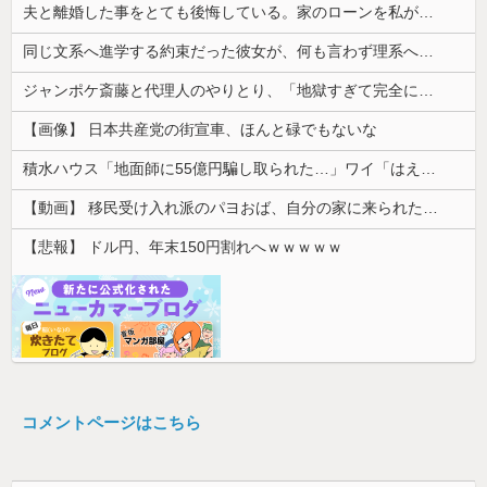
夫と離婚した事をとても後悔している。家のローンを私が引き継ぎ、生活が一気に苦しくなって...
同じ文系へ進学する約束だった彼女が、何も言わず理系へ変更していた。一言問いただしただけで関係が一変して…
ジャンポケ斎藤と代理人のやりとり、「地獄すぎて完全にコントになってる……」と衝撃を受ける人が続出中
【画像】 日本共産党の街宣車、ほんと碌でもないな
積水ハウス「地面師に55億円騙し取られた…」ワイ「はえーかわいそう…会社滅茶苦茶やろなぁ」
【動画】 移民受け入れ派のパヨおば、自分の家に来られたら全力で拒否るｗｗｗｗｗｗｗｗｗｗｗｗ
【悲報】 ドル円、年末150円割れへｗｗｗｗｗ
コメントページはこちら