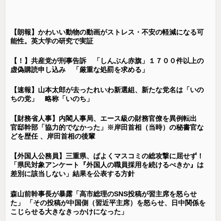
【朗報】かわいい動物の動画がストレス・不安の軽減になる可
能性。英大学の研究で実証
【！】共産党が刑事告訴 「しんぶん赤旗」１７００件以上の
虚偽購読申し込み 「厳重な処罰を求める」
【速報】山本太郎が去ったれいわ新選組、新たな党名は「いの
ちの党」 略称「いのち」
【財務省人事】内閣人事局、エース級の財務官僚を異例転出
官邸幹部「協力的でなかった」※岸田首相（当時）の秘書官な
どを歴任 、岸田首相の後輩
【外国人公務員】三重県、ぱよくマスコミの総攻撃に屈せず！
「県民対象アンケート『外国人の職員採用を続けるべきか』は
差別に該当しない」結果を公表する方針
森山前幹事長が暴露「高市総理のSNS投稿が習主席を怒らせ
た」 「その投稿が中国側（習近平主席）を怒らせ、日中関係を
こじらせる大きなきっかけになった」