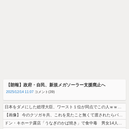
【朗報】政府・自民、新規メガソーラー支援廃止へ
2025/12/14 11:07
コメント(39)
日本をダメにした総理大臣、ワースト１位が同点でこの人ｗｗｗｗｗｗ
【画像】 今のクソガキ共、これを見たこと無くて渡されたらパニクるらしい...
ドン・キホーテ露店「うなぎのかば焼き」で食中毒 男女14人が発熱や腹痛...