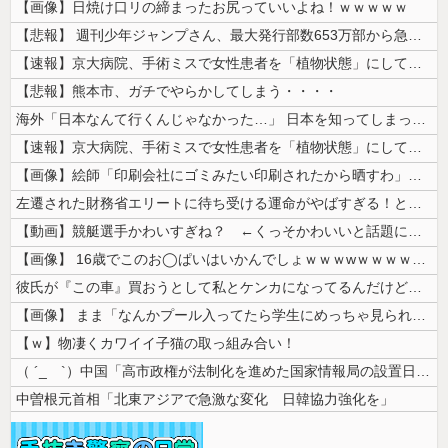
【画像】日焼け口リの締まったお尻っていいよね！ｗｗｗｗｗ
【悲報】 週刊少年ジャンプさん、最大発行部数653万部から急降下でつい...
【速報】京大病院、手術ミスで女性患者を「植物状態」にしてしまう・・・
【悲報】熊本市、ガチでやらかしてしまう・・・・
海外「日本なんて行くんじゃなかった…」 日本を知ってしまったディズニー...
【速報】京大病院、手術ミスで女性患者を「植物状態」にしてしまう・・・
【画像】絵師「印刷会社にゴミみたい印刷されたから晒すわ」→お前がクレー...
左遷された財務省エリートに待ち受ける運命がやばすぎる！と話題に、経歴自...
【動画】競艇選手かわいすぎね？ ←くっそかわいいと話題にｗｗｗ 【Pi...
【画像】 16歳でこのお◯ぱいはいかんでしょｗｗｗwｗｗｗｗｗｗｗｗ❤
彼氏が『この車』買おうとして私とケンカになってるんだけどｗｗｗｗｗｗ
【画像】 まま「なんかプール入ってたら学生にめっちゃ見られたw」
【ｗ】物凄くカワイイ子猫の取っ組み合い！
（ ´_ゝ`）中国「高市政権が法制化を進めた国家情報局の設置日が7月3...
中曽根元首相「北東アジアで急激な変化 日韓協力強化を」