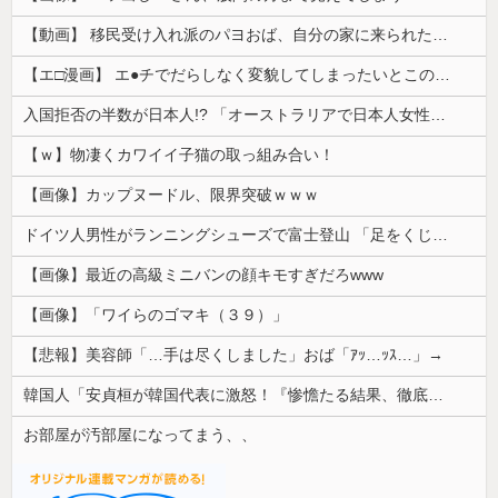
【動画】 移民受け入れ派のパヨおば、自分の家に来られたら全力で拒否るｗｗｗｗｗｗｗｗｗｗｗｗ
【エ□漫画】 エ●チでだらしなく変貌してしまったいとこのお姉ちゃんにチン○ン搾り取られちゃうショタ君…！
入国拒否の半数が日本人!? 「オーストラリアで日本人女性が売春」
【ｗ】物凄くカワイイ子猫の取っ組み合い！
【画像】カップヌードル、限界突破ｗｗｗ
ドイツ人男性がランニングシューズで富士登山 「足をくじいて動けない」
【画像】最近の高級ミニバンの顔キモすぎだろwww
【画像】「ワイらのゴマキ（３９）」
【悲報】美容師「…手は尽くしました」おば「ｱｯ…ｯｽ…」→
韓国人「安貞桓が韓国代表に激怒！『惨憺たる結果、徹底的な刷新が必要だ』と監督や協会を痛烈批判」
お部屋が汚部屋になってまう、、