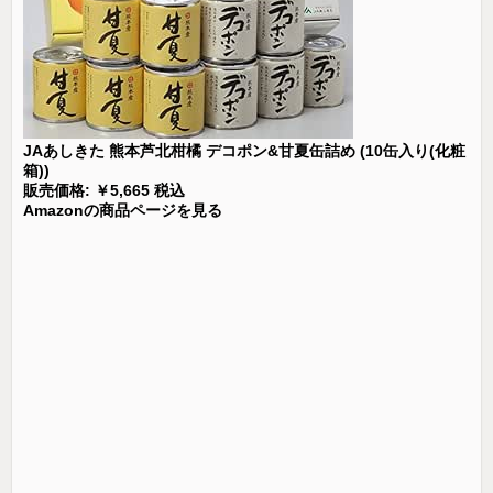
JAあしきた 熊本芦北柑橘 デコポン&甘夏缶詰め (10缶入り(化粧
箱))
販売価格: ￥5,665 税込
Amazonの商品ページを見る