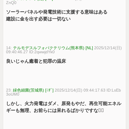
ZnQ0
ソーラーパネルや発電技術に支援する意味はある
建設に金を出す必要は一切ない
14:
テルモデスルフォバクテリウム(熊本県) [NL]
2025/12/14(日)
09:40:46.27 ID:2qwwjdYk0
良いじゃん癒着と犯罪の温床
23:
緑色細菌(茨城県) [ﾆﾀﾞ]
2025/12/14(日) 09:44:17.63 ID:LsEb
3oUM0
しかし、火力発電はダメ、原発もやだ、再生可能エネル
ギーも無理、お前らには呆れるばかりですな😮‍💨