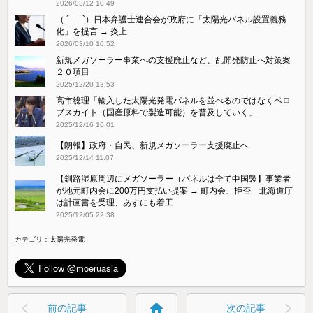
2026/03/12 10:49
（ ´_ゝ`）日本弁護士連合会が政府に「太陽光パネル設置義務
化」を提言 → 炎上
2026/03/10 10:52
新規メガソーラー事業への支援廃止など、乱開発防止へ対策案
２０項目
2025/12/20 13:53
高市総理「輸入した太陽光発電パネルを並べるのではなくペロ
ブスカイト（国産原料で製造可能）を普及していく」
2025/12/16 16:01
【朗報】政府・自民、新規メガソーラー支援廃止へ
2025/12/14 11:07
【釧路湿原周辺にメガソーラー（パネルは全て中国製】事業者
が地元町内会に200万円支払い提案 → 町内会、拒否 北海道庁
は計画書を受理、あすにも着工
2025/12/05 22:38
カテゴリ：
太陽光発電
home
前の記事
次の記事