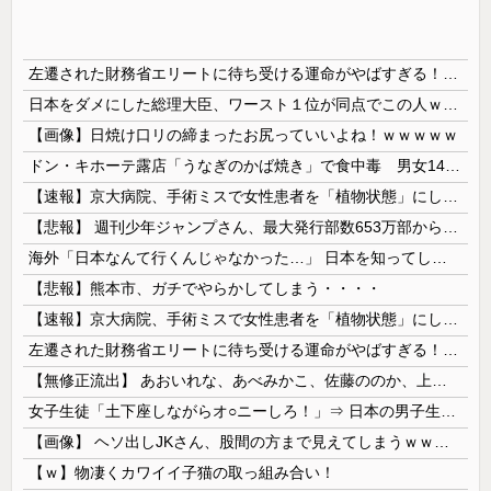
左遷された財務省エリートに待ち受ける運命がやばすぎる！と話題に、経歴自体はとんでもないものだが……
日本をダメにした総理大臣、ワースト１位が同点でこの人ｗｗｗｗｗｗ
【画像】日焼け口リの締まったお尻っていいよね！ｗｗｗｗｗ
ドン・キホーテ露店「うなぎのかば焼き」で食中毒 男女14人が発熱や腹痛など訴え…サルモネラ属の菌検出
【速報】京大病院、手術ミスで女性患者を「植物状態」にしてしまう・・・
【悲報】 週刊少年ジャンプさん、最大発行部数653万部から急降下でついに「100万部」を割ってしまうｗｗｗｗｗ
海外「日本なんて行くんじゃなかった…」 日本を知ってしまったディズニー信者、帰国後『本家』に失望する事態に
【悲報】熊本市、ガチでやらかしてしまう・・・・
【速報】京大病院、手術ミスで女性患者を「植物状態」にしてしまう・・・
左遷された財務省エリートに待ち受ける運命がやばすぎる！と話題に、経歴自体はとんでもないものだが……
【無修正流出】 あおいれな、あべみかこ、佐藤ののか、上川星空、美園和花！人気女優5人のマ●コが高画質で丸見えに！
女子生徒「土下座しながらオ○ニーしろ！」⇒ 日本の男子生徒への性的いじめ動画がエ□すぎる
【画像】 ヘソ出しJKさん、股間の方まで見えてしまうｗｗｗｗｗｗｗｗｗ
【ｗ】物凄くカワイイ子猫の取っ組み合い！