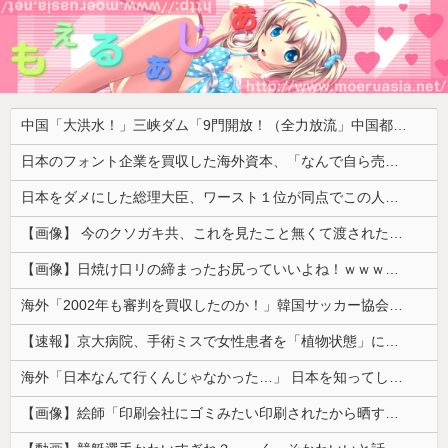
中国「大洪水！」三峡ダム「9門開放！（全力放流」中国都市「三峡沿線の道路水没」中国政府「高速道路封鎖！」中国ダム「緊急放流に合わせて開門（土砂崩れ発生」→
日本のフォント企業を買収した海外資本、「なんで自ら売上ゼロにするようなことするの」とドン引きするような方針転換を……
日本をダメにした総理大臣、ワースト１位が同点でこの人ｗｗｗｗｗｗ
【画像】 今のクソガキ共、これを見たこと無くて渡されたらパニクるらしいｗｗｗｗｗｗｗｗｗｗｗｗｗ
【画像】日焼け口リの締まったお尻っていいよね！ｗｗｗｗｗ
海外「2002年も審判を買収したのか！」韓国サッカー協会による国際試合の審判買収が発覚し大騒ぎ！【海外の反応】
【速報】京大病院、手術ミスで女性患者を「植物状態」にしてしまう・・・
海外「日本なんて行くんじゃなかった…」 日本を知ってしまったディズニー信者、帰国後『本家』に失望する事態に
【画像】絵師「印刷会社にゴミみたい印刷されたから晒すわ」→お前がクレーマーだと大炎上