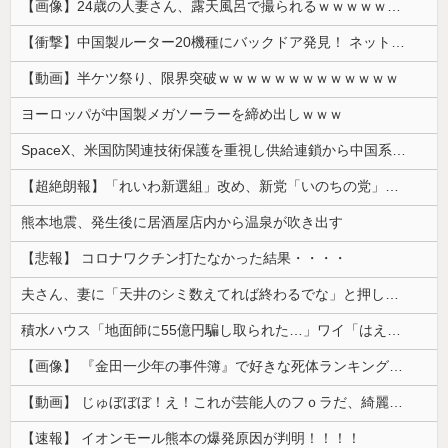
【画像】24歳の人妻さん、露天風呂で撮られるｗｗｗｗｗｗｗｗｗｗｗｗｗｗｗｗｗ
【衝撃】中国製ルーター20機種にバックドア発見！ ネットに繋ぐだけで35秒ごとに中国のサーバーと通信
【動画】半ケツ祭り、限界突破ｗｗｗｗｗｗｗｗｗｗｗｗｗ
ヨーロッパが中国製メガソーラーを締め出しｗｗｗ
SpaceX、米国防関連技術保護を重視し供給連鎖から中国系を完全排除へ 供給業者に「中国籍人員をSpaceX向けの生産に関わらせないこと」「中国...
【超絶朗報】「れいわ新選組」改め、新党「いのちの党」爆誕！！！うおおおおおおおお
熊本地震、発生後に居酒屋店内から温泉が吹き出す
【悲報】 コロナワクチン打たなかった結果・・・・
夫さん、妻に「天井のシミ数えてれば終わるでな」と押し倒されて性行為 → 凄いことになるｗｗｗｗｗ
積水ハウス「地面師に55億円騙し取られた…」ワイ「はえーかわいそう…会社滅茶苦茶やろなぁ」→
【画像】 『金田一少年の事件簿』で好きな死体ランキング１位がこちら！
【動画】 じゅぼぼぼ！え！これが芸能人のフｏラだ、綺麗な顔とお口でこんなことしているだ 笑
【速報】 イオンモール熊本の爆発原因が判明！！！！