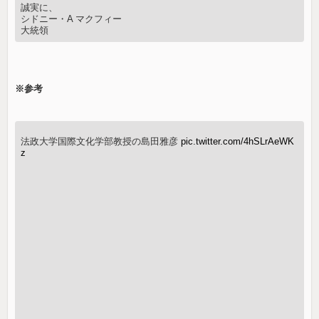
誠実に、
シドニー・A マクフィー
大統領
※参考
法政大学国際文化学部教授の島田雅彦
pic.twitter.com/4hSLrAeWK
z