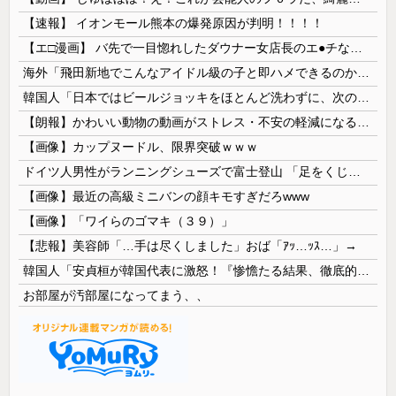
【速報】 イオンモール熊本の爆発原因が判明！！！！
【エ□漫画】 バ先で一目惚れしたダウナー女店長のエ●チなサービスで給料0円…！弱点チクビ責めでイカせまくってわからせる…！
海外「飛田新地でこんなアイドル級の子と即ハメできるのかよ」⇒ 晒された無修正動画がコチラ
韓国人「日本ではビールジョッキをほとんど洗わずに、次の客に出すんだ！ これが証拠の映像だ!!」……あー、なるほどですねー。韓国には「アレ」がないんだ？
【朗報】かわいい動物の動画がストレス・不安の軽減になる可能性。英大学の研究で実証
【画像】カップヌードル、限界突破ｗｗｗ
ドイツ人男性がランニングシューズで富士登山 「足をくじいて動けない」
【画像】最近の高級ミニバンの顔キモすぎだろwww
【画像】「ワイらのゴマキ（３９）」
【悲報】美容師「…手は尽くしました」おば「ｱｯ…ｯｽ…」→
韓国人「安貞桓が韓国代表に激怒！『惨憺たる結果、徹底的な刷新が必要だ』と監督や協会を痛烈批判」
お部屋が汚部屋になってまう、、