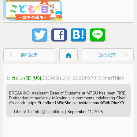
home
前の記事
次の記事
1:
カロン(茸) [US]
2025/09/11(木) 22:22:00.70 ID:0nazTNjd0
BREAKING: Assistant Dean of Students at MTSU has been FIRE
D effective immediately following vile comments celebrating Charli
e’s death.
https://t.co/kus1M9qShe
pic.twitter.com/X6WK7dazXY
— Libs of TikTok (@libsoftiktok)
September 11, 2025