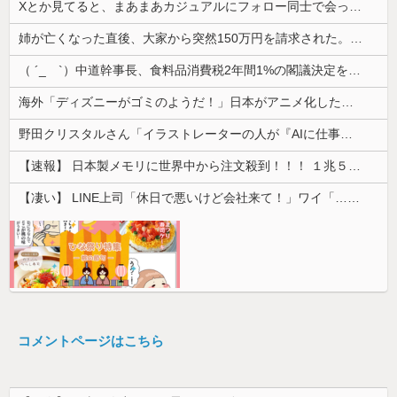
Xとか見てると、まあまあカジュアルにフォロー同士で会ったりするのすごいな。絶対私は無理だ
姉が亡くなった直後、大家から突然150万円を請求された。さらに信じられない発言まで飛び出して…
（ ´_ゝ`）中道幹事長、食料品消費税2年間1%の閣議決定を批判 → 記者「中道改革連合は食料品消費税ゼロを公約に掲げていたが？」→ 階猛氏「
海外「ディズニーがゴミのようだ！」日本がアニメ化した米人気SF作品に絶賛の声が殺到中
野田クリスタルさん「イラストレーターの人が『AIに仕事を奪われる』って言ってるけど、あなた達は"仕事を奪う側"じゃない？」
【速報】 日本製メモリに世界中から注文殺到！！！ １兆５０００億円で工場増築へ
【凄い】 LINE上司「休日で悪いけど会社来て！」ワイ「…無視」上司「マジでヤバいから！」←その結果ｗｗｗｗｗ
コメントページはこちら