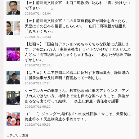
【ｗ】前川元文科次官、山口二郎教授に叱られ 「真に受けない
で下さい・・・」
2026/07/14 03:04
【ｗ】前川元文科次官「この皇室典範改正が国会を通ったら、
天皇はその公布を拒否したらいい」→ 山口二郎教授が猛批判
「めちゃくちゃ」
2026/07/12 22:33
【動画ｗ】「国会前アクションめちゃくちゃな政治に抗議しま
す」デモに2.7万人（主催者発表）ライトぴかぴか！どんどんど
んどん「高市総理はめちゃくちゃするな♪」「あなたが総理で恥
ずかしい♪」
2026/07/11 22:43
【は？ｗ】リニア静岡工区着工に反対する市民集会、静岡県の
川勝前知事が反対声明「百害あって一利なし」
2026/07/11 17:24
ケーブルカーの車掌さん、独立記念日に車内アナウンス「アメ
リカ人ではない方、地球上で最も偉大な国へようこそ。異論が
あるなら出て行って結構」→ 炎上し解雇・責任者が謝罪
2026/07/11 06:29
（ ´_ゝ`）ジェンダー掲げる２つの女性団体「今こそ、天皇制に
終止符を！天皇制廃止を求めます！」
2026/07/11 05:55
カテゴリ：
左翼