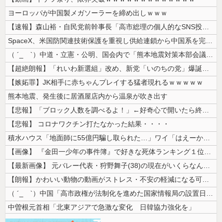
ヨーロッパが中国製メガソーラーを締め出しｗｗｗ
【速報】森山裕・自民党前幹事長「高市総理の個人的なSNS投稿が習近平主...
SpaceX、米国防関連技術保護を重視し供給連鎖から中国系を完全排除へ...
（ ´_ゝ`）中道・立憲・公明、国会内で「熊本地震対策本部会議」各省庁...
【超絶朗報】「れいわ新選組」改め、新党「いのちの党」爆誕！！！うおおお...
【嫉妬罪】JK相手に赤ちゃんプレイする猛者現れるｗｗｗｗｗ
熊本地震、発生後に居酒屋店内から温泉が吹き出す
【悲報】「ブロック人数を調べるよ！」←好奇心で開いたら終わるサイトだっ...
【悲報】 コロナワクチン打たなかった結果・・・・
積水ハウス「地面師に55億円騙し取られた…」ワイ「はえーかわいそう…会...
【画像】 『金田一少年の事件簿』で好きな死体ランキング１位がこちら！
【最新画像】 元バレー代表・狩野舞子(38)の現在がいくらなんでも即ハ...
【朗報】かわいい動物の動画がストレス・不安の軽減になる可能性。英大学の...
（ ´_ゝ`）中国「高市政権が法制化を進めた国家情報局の設置日が7月3...
中曽根元首相「北東アジアで急激な変化 日韓協力強化を」