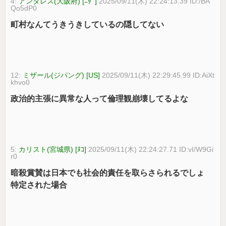
4:
アンタレス(大阪府) [ﾆﾀﾞ]
2025/09/11(木) 22:24:13.39 ID:/BA
Qo5dP0
町村なんてうきうきしているの隠してない
12:
ミザール(ジパング) [US]
2025/09/11(木) 22:29:45.99 ID:AiXt
khvo0
政治的主張に異常な人って倫理観崩壊してるよな
5:
カリスト(宮城県) [ﾇｺ]
2025/09/11(木) 22:24:27.71 ID:vI/W9Gi
r0
暗殺賞賛は日本でも社会的責任を取らさられるでしょ
特定された場合