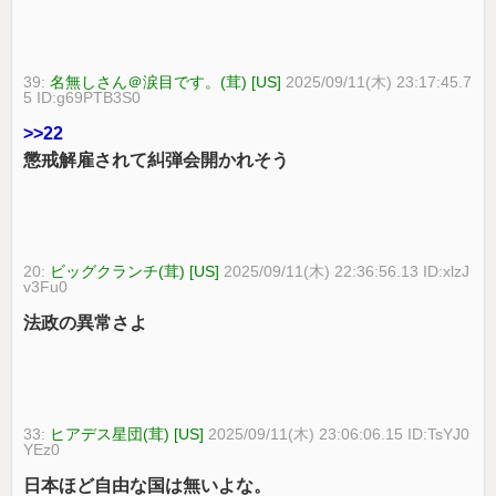
39:
名無しさん＠涙目です。(茸) [US]
2025/09/11(木) 23:17:45.7
5 ID:g69PTB3S0
>>22
懲戒解雇されて糾弾会開かれそう
20:
ビッグクランチ(茸) [US]
2025/09/11(木) 22:36:56.13 ID:xlzJ
v3Fu0
法政の異常さよ
33:
ヒアデス星団(茸) [US]
2025/09/11(木) 23:06:06.15 ID:TsYJ0
YEz0
日本ほど自由な国は無いよな。