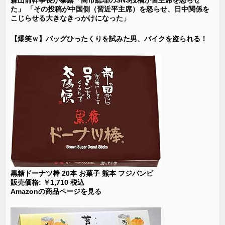
森山前幹事長が暴露「高市総理のSNS投稿が習主席を怒らせ
た」 「その投稿が中国側（習近平主席）を怒らせ、日中関係を
こじらせる大きなきっかけになった」
【爆笑ｗ】バッグひったくりを試みた男、バイクを盗られる！
黒糖ドーナツ棒 20本 お菓子 熊本 フジバンビ
販売価格: ￥1,710 税込
Amazonの商品ページを見る