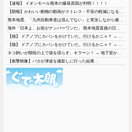
【速報】 イオンモール熊本の爆発原因が判明！！！！
【朗報】かわいい動物の動画がストレス・不安の軽減になる可能性。英大学の研究で実証
熊本地震、「九州自動車道は混んでない」と実況しながら被災地へ向かう有名アナなどに批判殺到 全国紙記者「最新の状況をいち早く伝えることは報道機関としての責務」「情報を取り上げることには大きな意義がある」
海外「日本よ、お前がナンバーワンだ」 熊本地震直後の日本の対応のスピードに世界が衝撃
【猫】 ドアノブにカバンをかけていた。行けるかニャ？ → 猫はこうなります…
【猫】 ドアノブにカバンをかけていた。行けるかニャ？ → 猫はこうなります…
ネコ飼いが階段の上で袋を揺らす。キラ〜ン！ → 地下室からヤツが現れる…
【衝撃映像】バカが津波を撮影しに行った結果…