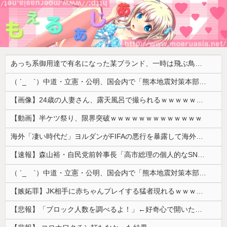
あっち系御用達で有名になった某ブランド、一時は飛ぶ鳥を落とす勢いだったが今期の業績は……
（ ´_ゝ`）中道・立憲・公明、国会内で「熊本地震対策本部会議」各省庁からヒアリング・現地から意見聴取「パーティション、人手、宿泊施設の不足や、外国人実習生の方々にも対応してほしい」今日の午後、政府に要望書を提出
【画像】24歳の人妻さん、露天風呂で撮られるｗｗｗｗｗｗｗｗｗｗｗｗｗｗｗｗｗ
【動画】半ケツ祭り、限界突破ｗｗｗｗｗｗｗｗｗｗｗｗｗ
海外「凄い時代だ」ヨルダンがFIFAの悪行を暴露して海外大騒ぎ！（海外の反応）
【速報】森山裕・自民党前幹事長「高市総理の個人的なSNS投稿が習近平主席を怒らせた」
（ ´_ゝ`）中道・立憲・公明、国会内で「熊本地震対策本部会議」各省庁からヒアリング・現地から意見聴取「パーティション、人手、宿泊施設の不足や、...
【嫉妬罪】JK相手に赤ちゃんプレイする猛者現れるｗｗｗｗｗ
【悲報】「ブロック人数を調べるよ！」←好奇心で開いたら終わるサイトだった【HotTweets】