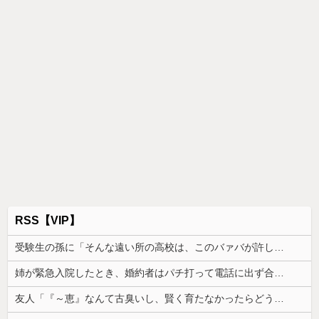
RSS【VIP】
受験生の孫に「そんな遠い所の高校は、このバァバが許しませんよ」と言い出したトメ。その瞬間、息子がブチギレて...
姉が緊急入院したとき、婚約者はパチ打って電話に出ず合コン向かった。GPSで場所を特定されて、双方の父親が乗り込んだ
友人「『～恵』なんて古臭いし、賢く育たなかったらどうするの？」私「そこまで言う？」→娘の名前を否定されてモヤモヤが止まらず…