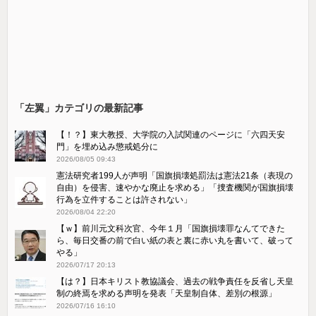
「左翼」カテゴリの最新記事
【！？】東大教授、大学院の入試関連のページに「六四天安
門」を埋め込み懲戒処分に
2026/08/05 09:43
憲法研究者199人が声明「国旗損壊処罰法は憲法21条（表現の
自由）を侵害、速やかな廃止を求める」「捜査機関が国旗損壊
行為を立件することは許されない」
2026/08/04 22:20
【ｗ】前川元文科次官、今年１月「国旗損壊罪なんてできた
ら、毎日交番の前で白い紙の表と裏に赤い丸を書いて、破って
やる」
2026/07/17 20:13
【は？】日本キリスト教協議会、過去の戦争責任を反省し天皇
制の終焉を求める声明を発表「天皇制自体、差別の根源」
2026/07/16 16:10