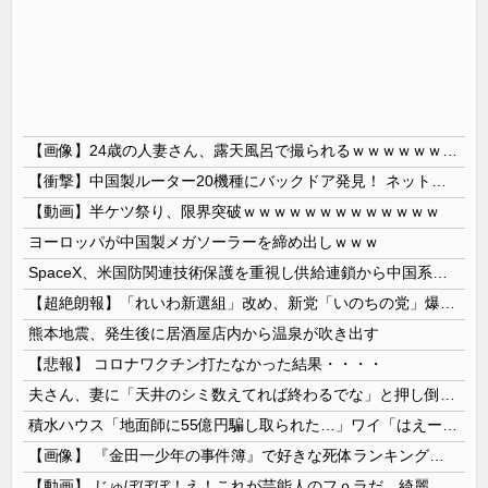
【画像】24歳の人妻さん、露天風呂で撮られるｗｗｗｗｗｗｗｗｗｗｗｗｗｗｗｗｗ
【衝撃】中国製ルーター20機種にバックドア発見！ ネットに繋ぐだけで35秒ごとに中国のサーバーと通信
【動画】半ケツ祭り、限界突破ｗｗｗｗｗｗｗｗｗｗｗｗｗ
ヨーロッパが中国製メガソーラーを締め出しｗｗｗ
SpaceX、米国防関連技術保護を重視し供給連鎖から中国系を完全排除へ 供給業者に「中国籍人員をSpaceX向けの生産に関わらせないこと」「中国...
【超絶朗報】「れいわ新選組」改め、新党「いのちの党」爆誕！！！うおおおおおおおお
熊本地震、発生後に居酒屋店内から温泉が吹き出す
【悲報】 コロナワクチン打たなかった結果・・・・
夫さん、妻に「天井のシミ数えてれば終わるでな」と押し倒されて性行為 → 凄いことになるｗｗｗｗｗ
積水ハウス「地面師に55億円騙し取られた…」ワイ「はえーかわいそう…会社滅茶苦茶やろなぁ」→
【画像】 『金田一少年の事件簿』で好きな死体ランキング１位がこちら！
【動画】 じゅぼぼぼ！え！これが芸能人のフｏラだ、綺麗な顔とお口でこんなことしているだ 笑