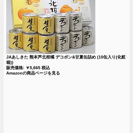
JAあしきた 熊本芦北柑橘 デコポン&甘夏缶詰め (10缶入り(化粧
箱))
販売価格: ￥5,665 税込
Amazonの商品ページを見る