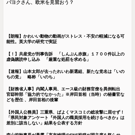
パヨクさん、欧米を見習おう？
【朗報】かわいい動物の動画がストレス・不安の軽減になる可
能性。英大学の研究で実証
【！】共産党が刑事告訴 「しんぶん赤旗」１７００件以上の
虚偽購読申し込み 「厳重な処罰を求める」
【速報】山本太郎が去ったれいわ新選組、新たな党名は「いの
ちの党」 略称「いのち」
【財務省人事】内閣人事局、エース級の財務官僚を異例転出
官邸幹部「協力的でなかった」※岸田首相（当時）の秘書官な
どを歴任 、岸田首相の後輩
【外国人公務員】三重県、ぱよくマスコミの総攻撃に屈せず！
「県民対象アンケート『外国人の職員採用を続けるべきか』は
差別に該当しない」結果を公表する方針