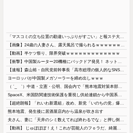
「マスコミの立ち位置の勘違いっぷりがすごい」と報ステ大越キャスターの台詞に視聴者絶句、高市とトランプを同列視させようという思惑がひしひしと
【画像】24歳の人妻さん、露天風呂で撮られるｗｗｗｗｗｗｗｗｗｗｗｗｗｗｗｗｗ
【動画】半ケツ祭り、限界突破ｗｗｗｗｗｗｗｗｗｗｗｗｗ
【衝撃】中国製ルーター20機種にバックドア発見！ ネットに繋ぐだけで35秒ごとに中国のサーバーと通信
【速報】森山裕・自民党前幹事長「高市総理の個人的なSNS投稿が習近平主席を怒らせた」
ヨーロッパが中国製メガソーラーを締め出しｗｗｗ
（ ´_ゝ`）中道・立憲・公明、国会内で「熊本地震対策本部会議」各省庁からヒアリング・現地から意見聴取「パーティション、人手、宿泊施設の不足や、...
SpaceX、米国防関連技術保護を重視し供給連鎖から中国系を完全排除へ 供給業者に「中国籍人員をSpaceX向けの生産に関わらせないこと」「中国...
【超絶朗報】「れいわ新選組」改め、新党「いのちの党」爆誕！！！うおおおおおおおお
熊本地震、発生後に居酒屋店内から温泉が吹き出す
夫さん、妻に「天井のシミ数えてれば終わるでな」と押し倒されて性行為 → 凄いことになるｗｗｗｗｗ
【動画】 じゅぼぼぼ！え！これが芸能人のフｏラだ、綺麗な顔とお口でこんなことしているだ 笑