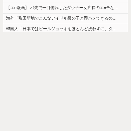
【エ□漫画】 バ先で一目惚れしたダウナー女店長のエ●チなサービスで給料0円…！弱点チクビ責めでイカせまくってわからせる…！
海外「飛田新地でこんなアイドル級の子と即ハメできるのかよ」⇒ 晒された無修正動画がコチラ
韓国人「日本ではビールジョッキをほとんど洗わずに、次の客に出すんだ！ これが証拠の映像だ!!」……あー、なるほどですねー。韓国には「アレ」がないんだ？
【朗報】かわいい動物の動画がストレス・不安の軽減になる可能性。英大学の研究で実証
【画像】カップヌードル、限界突破ｗｗｗ
ドイツ人男性がランニングシューズで富士登山 「足をくじいて動けない」
【画像】最近の高級ミニバンの顔キモすぎだろwww
【画像】「ワイらのゴマキ（３９）」
【悲報】美容師「…手は尽くしました」おば「ｱｯ…ｯｽ…」→
韓国人「安貞桓が韓国代表に激怒！『惨憺たる結果、徹底的な刷新が必要だ』と監督や協会を痛烈批判」
お部屋が汚部屋になってまう、、