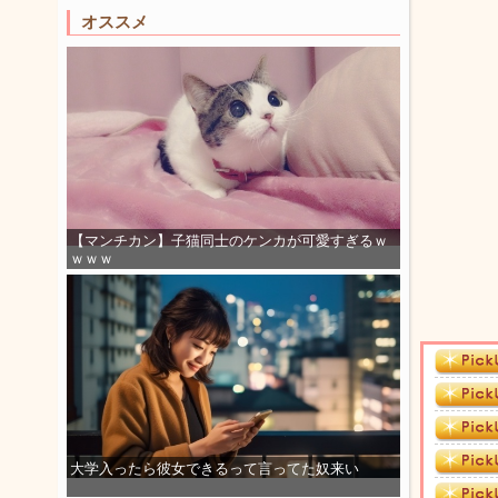
オススメ
【マンチカン】子猫同士のケンカが可愛すぎるｗ
ｗｗｗ
大学入ったら彼女できるって言ってた奴来い