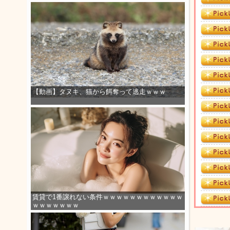
【動画】タヌキ、猫から餌奪って逃走ｗｗｗ
賃貸で1番譲れない条件ｗｗｗｗｗｗｗｗｗｗｗｗ
ｗｗｗｗｗｗｗ