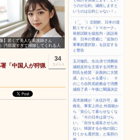
て検討を加速します、とい
うのが公約。減税しますと
いうのは公約じゃない！」
（ ´_ゝ`）北朝鮮、日本の巡
航ミサイル「‌トマホーク」
発射試験を猛批判・談話発
表 日本の脅威に「追加の
像】若くて美人な看護師さん
軍事的選択肢」を設定する
3）汚部屋すぎて掃除してくれる人
集ｗｗｗ
と警告
34
玉川徹氏、生出演で消費税
部署「中国人が狩猟
コメント
減税反対を主張する河野太
郎氏を絶賛「全面的に大賛
成、おっしゃる通り」 そ
のころ自民党総務会で消費
減税了承・午後に閣議決定
高市政権が「永住許可」厳
格化、事実上抑止 外国籍か
ら「安心して暮らせなくな
る」「今の日本は居づら
い」「自分を成長させられ
ない。帰国するか他の国に
行くかも選択肢」と落胆の
声