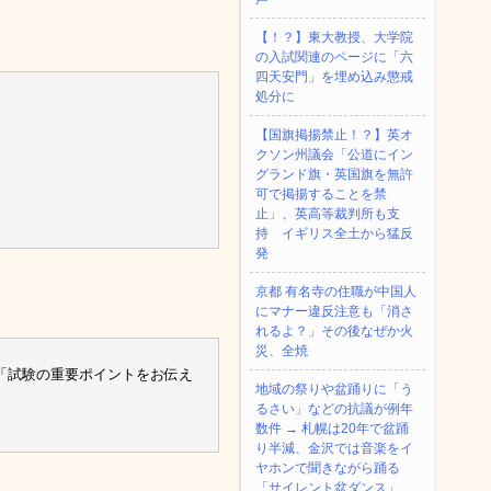
【！？】東大教授、大学院
の入試関連のページに「六
四天安門」を埋め込み懲戒
処分に
【国旗掲揚禁止！？】英オ
クソン州議会「公道にイン
グランド旗・英国旗を無許
可で掲揚することを禁
止」、英高等裁判所も支
持 イギリス全土から猛反
発
京都 有名寺の住職が中国人
にマナー違反注意も「消さ
れるよ？」その後なぜか火
災、全焼
「試験の重要ポイントをお伝え
地域の祭りや盆踊りに「う
るさい」などの抗議が例年
数件 → 札幌は20年で盆踊
り半減、金沢では音楽をイ
ヤホンで聞きながら踊る
「サイレント盆ダンス」