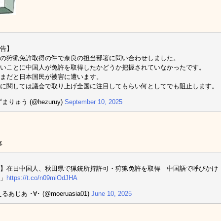
告】
の狩猟免許取得の件で奈良の担当部署に問い合わせしました。
いことに中国人が免許を取得したかどうか把握されていなかったです。
まだと日本国民が被害に遭います。
に関しては議会で取り上げ全国に注目してもらい何としてでも阻止します。
まりゅう (@hezuruy)
September 10, 2025
事
】在日中国人、秋田県で猟銃所持許可・狩猟免許を取得 中国語で呼びかけ
」
https://t.co/n09miOdJHA
るあじあ ･∀･ (@moeruasia01)
June 10, 2025