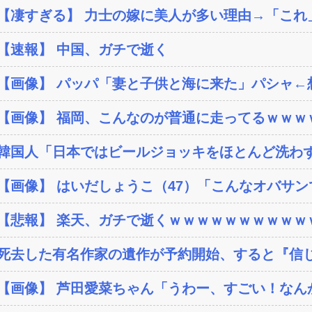
【凄すぎる】 力士の嫁に美人が多い理由→「これ
【速報】 中国、ガチで逝く
【画像】 パッパ「妻と子供と海に来た」パシャ←想像
【画像】 福岡、こんなのが普通に走ってるｗｗｗｗ
韓国人「日本ではビールジョッキをほとんど洗わずに
【画像】 はいだしょうこ（47）「こんなオバサ
【悲報】 楽天、ガチで逝くｗｗｗｗｗｗｗｗｗｗ
死去した有名作家の遺作が予約開始、すると『信じ
【画像】 芦田愛菜ちゃん「うわー、すごい！なん