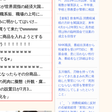
へ 2023年11月以降、生徒
複数が被害訴え → 半年後、
学校と県教委が警察に相談
【速報】飲食料品 消費税減
税の方針を閣議決定、来年
4月から2年間1％に 高市総
理は秋の臨時国会で法案の
成立を目指す
NHK職員、番組出演者から
性被害を受けPTSDに 懇
親会後、意に沿わない性行
為、番組名など詳細は非公
表
玉川徹氏、刃物を持って向
かってきた血まみれ男に発
砲した警官について「死刑
にならない犯罪を警察官が
死刑にしてしまったという
こと」
（ ´_ゝ`）消費税減税に反対
の石破前総理「実現に向け