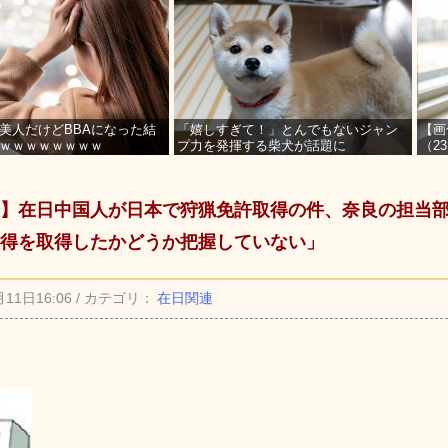
美人だけどBBAになった結
「嬉しすぎて！」とんでもないジャン
【画
ｗｗｗｗｗｗｗｗ
プ力を発揮する柴犬が話題に
（2
を募
】在日中国人が日本で狩猟免許取得の件、奈良の担当
得を取得したかどうか把握していない」
月11日16:06 / カテゴリ：
在日関連