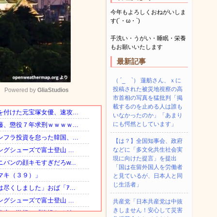
今年もよろしくおねがいしま
す(´・ω・`)
手洗い・うがい・睡眠・栄養
もお願いいたします
最新記事
（ ´_ゝ`） 蓮舫さん、ｘに
投稿された被災地視察の高
Powered by 
GliaStudios
市首相の写真を猛批判「掲
載するのを止める人は誰も
いなかったのか」「あまり
Mute
にも愕然としています」
【は？】全国知事会、政府
などに「多文化共生社会実
現に向けた提言」を提出
「国は在留外国人を労働者
と見ているが、日本人と同
じ生活者」
共産党「日本共産党は中抜
きしません！安心して災害