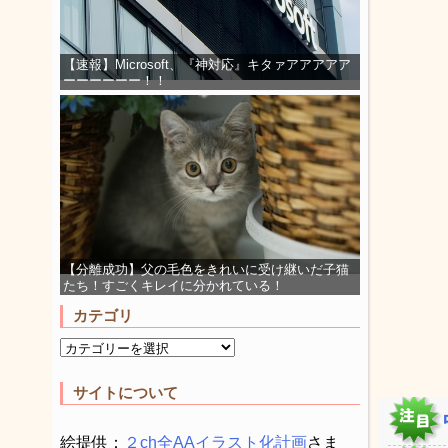
【速報】Microsoft、『神対応』キタァアアアアア
ーーーーーー！！
【分離成功】父の毛色をきれいに受け継いだ子猫
たち！すごくキレイに分かれている！
カテゴリ
サイトについて
絵提供：
２ch全AAイラスト化計画
さま