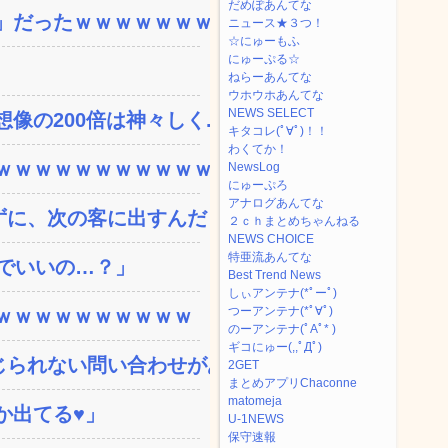
だめぽあんてな
」だったｗｗｗｗｗｗｗ
ニュース★３つ！
☆にゅーもふ
にゅーぷる☆
ねらーあんてな
ウホウホあんてな
NEWS SELECT
の200倍は神々しく...
キタコレ(ﾟ∀ﾟ)！！
わくてか！
ｗｗｗｗｗｗｗｗｗｗｗ...
NewsLog
にゅーぷろ
アナログあんてな
、次の客に出すんだ！ ...
２ｃｈまとめちゃんねる
NEWS CHOICE
特亜流あんてな
ンでいいの…？」
Best Trend News
しぃアンテナ(*ﾟーﾟ)
つーアンテナ(*ﾟ∀ﾟ)
ｗｗｗｗｗｗｗｗｗｗ
のーアンテナ(ﾟAﾟ* )
ギコにゅー(,,ﾟДﾟ)
られない問い合わせがあっ...
2GET
まとめアプリChaconne
matomeja
か出てる♥」
U-1NEWS
保守速報