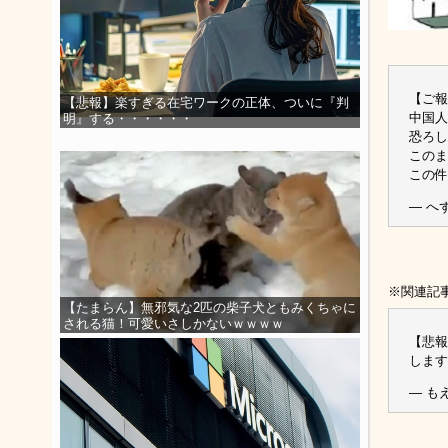
【ご報
【悲報】楽すぎる在宅ワークの正体、ついに『判
中国人
明』する・・・・・・
恐ろし
このま
この件
— へず
※関連記
【たまらん】無邪気な2匹の柴子犬ともみくちゃに
される猫！可愛いさしかないｗｗｗｗ
【悲報
します
— もえ