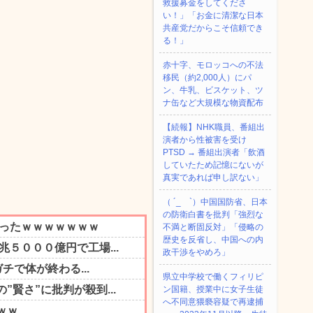
救援募金をしてくださ
い！」「お金に清潔な日本
共産党だからこそ信頼でき
る！」
赤十字、モロッコへの不法
移民（約2,000人）にパ
ン、牛乳、ビスケット、ツ
ナ缶など大規模な物資配布
【続報】NHK職員、番組出
演者から性被害を受け
PTSD → 番組出演者「飲酒
していたため記憶にないが
真実であれば申し訳ない」
（ ´_ゝ`）中国国防省、日本
の防衛白書を批判「強烈な
不満と断固反対」「侵略の
歴史を反省し、中国への内
政干渉をやめろ」
県立中学校で働くフィリピ
ン国籍、授業中に女子生徒
へ不同意猥褻容疑で再逮捕