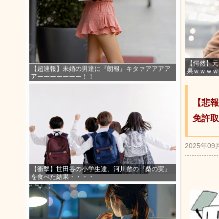
【愕然】元
【超速報】未婚の男達に『朗報』キタァアアアア
果ｗｗｗｗ
アーーーーーーー！！
【悲報
免許取
2025年09
【衝撃】世田谷の小学生達、河川敷の『桑の実』
を食べた結果・・・・