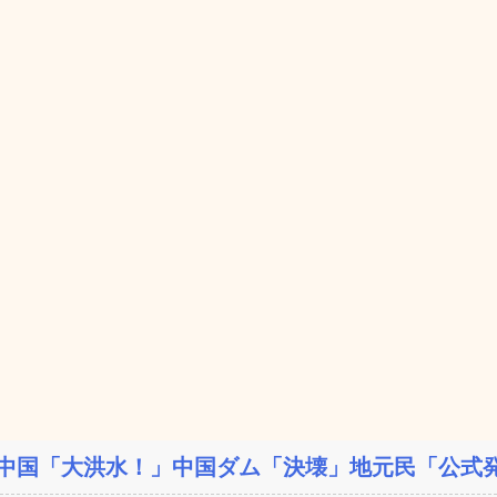
中国「大洪水！」中国ダム「決壊」地元民「公式発