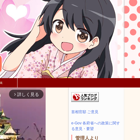
ok
詳しく見る
arrow_forward_ios
首相官邸 ご意見
e-Gov 各府省への政策に関す
る意見・要望
管理人より