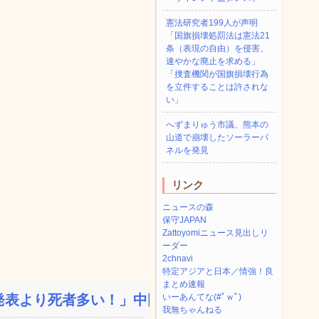
憲法研究者199人が声明
「国旗損壊処罰法は憲法21
条（表現の自由）を侵害、
速やかな廃止を求める」
「捜査機関が国旗損壊行為
を立件することは許されな
い」
へずまりゅう市議、熊本の
山道で崩壊したソーラーパ
ネルを発見
リンク
ニュースの森
保守JAPAN
Zattoyomiニュース見出しリ
ーダー
2chnavi
特定アジアと日本／情強！良
まとめ速報
表より死者多い！」中国政...
いーあんてな(#ﾟｗﾟ)
我無ちゃんねる