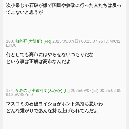
次小泉じゃ石破が嫌で国民や参政に行った人たちは戻っ
てこないと思うが
108:
熱的死(大阪府) [FR]
2025/09/07(日) 00:23:07.75 ID:M/Ct2
EKD0
何としても高市にはやらせないつもりだな
という事は正解は高市なんだよ
124:
かみのけ座銀河団(みかか) [IT]
2025/09/07(日) 00:35:02.98
ID:2oW8SYnf0
マスコミの石破ヨイショがホント気持ち悪いわ
どんな繋がりであんな持ち上げられてんだよ