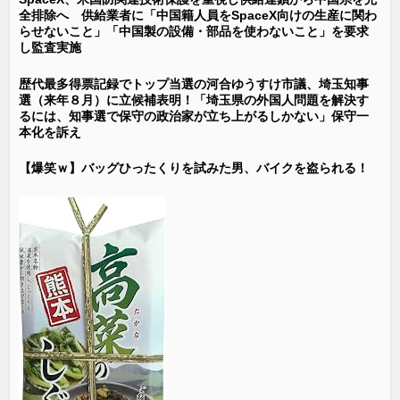
全排除へ 供給業者に「中国籍人員をSpaceX向けの生産に関わ
らせないこと」「中国製の設備・部品を使わないこと」を要求
し監査実施
歴代最多得票記録でトップ当選の河合ゆうすけ市議、埼玉知事
選（来年８月）に立候補表明！「埼玉県の外国人問題を解決す
るには、知事選で保守の政治家が立ち上がるしかない」保守一
本化を訴え
【爆笑ｗ】バッグひったくりを試みた男、バイクを盗られる！