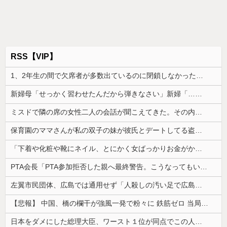
RSS【VIP】
1、2年生の間で欠席者が多数出ているのに閉鎖しなかったせいで私立高一般入試週の前に3年生で感染爆発
新婦母「せっかく習わせたんだから弾きなさい」新婦「…」→披露宴で繰り広げられた親子のやり取りに周囲は困惑し…
ミスドで隣の席の女性二人の会話が聞こえてきた。その内容が、旦那と離婚したくてでっち上げのDV証拠を...
保育園のママさんが私の双子の妹が彼氏とデートしてる盗み撮り画像を見せて「あとはわかるよね？とりあえず5万を家に持ってきて」と脅してきた
「下着や化粧や靴にネイル、とにかく女ばっかりお金がかかる、男女差別！」と話にはちょっとのれない
PTA会長「PTA参加拒否した親へ最終警告。こうなってもいい？」
左翼市民団体、広島では通用せず「人殺しの汚い足で広島の土を踏むな！」→広島県民「お前らの方が汚いんじゃ！」「ワシらが広島県民じゃ」
【悲報】 中国、橋の欄干が強風一発で粉々に 鉄筋ゼロ 当局「接着剤でくっつけただけ」「正常で、品質問題はない」
日本をダメにした総理大臣、ワースト１位が同点でこの人ｗｗｗｗｗｗ