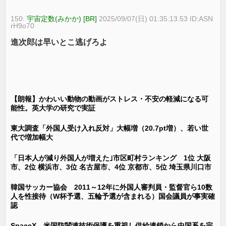
150:
宇宙定数(みかか) [BR]
2025/09/07(日) 01:35:13.53 ID:ASN
rH9o70
進次郎は早いとこ逃げろよ
【朗報】かわいい動物の動画がストレス・不安の軽減になる可
能性。英大学の研究で実証
東大調査「外国人受け入れ反対」大幅増（20.7pt増）、若い世
代で増加幅大
「日本人が減り外国人が増えた｣市区町村ランキング 1位 大阪
市、2位 横浜市、3位 名古屋市、4位 京都市、5位 埼玉県川口市
韓国サッカー協会 2011～12年に外国人審判員・監督官ら10数
人を性接待（W杯予選、五輪予選が含まれる）国会議員が事実確
認
SpaceX、米国防関連技術保護を重視し供給連鎖から中国系を完