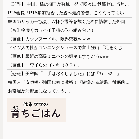
【悲報】 中国、橋の欄干が強風一発で粉々に 鉄筋ゼロ 当局「接着剤でくっつけただけ」「正常で、品質問題はない」
PTA会長「PTA参加拒否した親へ最終警告。こうなってもいい？」
韓国のサッカー協会、W杯予選等を裁くために訪韓した外国人審判を「性接待」していた……大して強くもないチームが潤沢な予算を持ってりゃそうなるわな
【ｗ】物凄くカワイイ子猫の取っ組み合い！
【画像】カップヌードル、限界突破ｗｗｗ
ドイツ人男性がランニングシューズで富士登山 「足をくじいて動けない」
【画像】最近の高級ミニバンの顔キモすぎだろwww
【画像】「ワイらのゴマキ（３９）」
【悲報】美容師「…手は尽くしました」おば「ｱｯ…ｯｽ…」→
韓国人「安貞桓が韓国代表に激怒！『惨憺たる結果、徹底的な刷新が必要だ』と監督や協会を痛烈批判」
お部屋が汚部屋になってまう、、