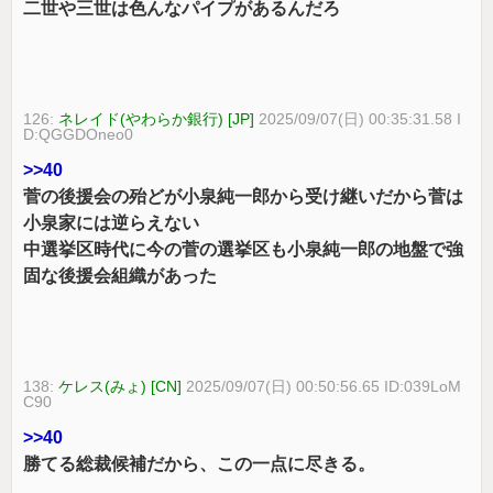
二世や三世は色んなパイプがあるんだろ
126:
ネレイド(やわらか銀行) [JP]
2025/09/07(日) 00:35:31.58 I
D:QGGDOneo0
>>40
菅の後援会の殆どが小泉純一郎から受け継いだから菅は
小泉家には逆らえない
中選挙区時代に今の菅の選挙区も小泉純一郎の地盤で強
固な後援会組織があった
138:
ケレス(みょ) [CN]
2025/09/07(日) 00:50:56.65 ID:039LoM
C90
>>40
勝てる総裁候補だから、この一点に尽きる。