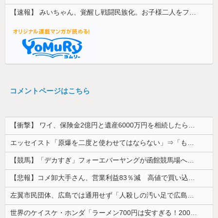
【速報】 みいちゃん、覚醒し戦闘民族化。お子様二人をフルボッコにしてしまう
コメントページはこちら
【衝撃】 ワイ、保険金2億円と遺産6000万円を相続したら「こう」なった・・・
エッセイスト「原爆を二度と使わせてはならない」⇒「もちろん中国の核も非難する？」⇒「中国の核は綺麗な核！」
【競馬】「デカすぎ」フォーエバーヤングが函館競馬場へ入厩 573キロ 矢作師「もう1段パワーアップ」
【悲報】コメ卸大手さん、営業利益83％減 高値で買い込んだ米が売れず「損切り祭り」開幕へ
左翼市民団体、広島では通用せず「人殺しの汚い足で広島の土を踏むな！」→広島県民「お前らの方が汚いんじゃ！」「ワシらが広島県民じゃ」
世界のケイスケ・ホンダ「ラーメン700円は安すぎる！2000円にするべき」