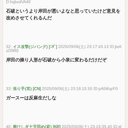
D:hqbvdVA40
石破というより岸田が悪いよなと思っていたけど意見を
改めさせてくれるんだ
32:
イス攻撃(ジパング) [ﾆﾀﾞ]
2025/09/06(土) 23:17:43.13 ID:jteK
zO9R0
岸田の操り人形が石破から小泉に変わるだけだぞ
33:
張り手(茸) [CN]
2025/09/06(土) 23:18:15.55 ID:pA5lKqrF0
ガースーは反麻生だしな
40:
腕ひしぎ十字固め(庭) [KR]
2025/09/06(土) 23:19:39.40 ID:d/