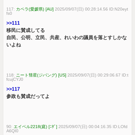
117:
カペラ(愛媛県) [AU]
2025/09/07(日) 00:28:14.56 ID:N20eyt
fs0
>>111
移民に賛成してる
自民、公明、立民、共産、れいわの議員を落とすしかな
いよね
118:
ニート彗星(ジパング) [US]
2025/09/07(日) 00:29:06.67 ID:t
fcujCYJ0
>>117
参政も賛成だってよ
90:
エイベル2218(庭) [ﾆﾀﾞ]
2025/09/07(日) 00:04:16.35 ID:LOfd
A6QI0