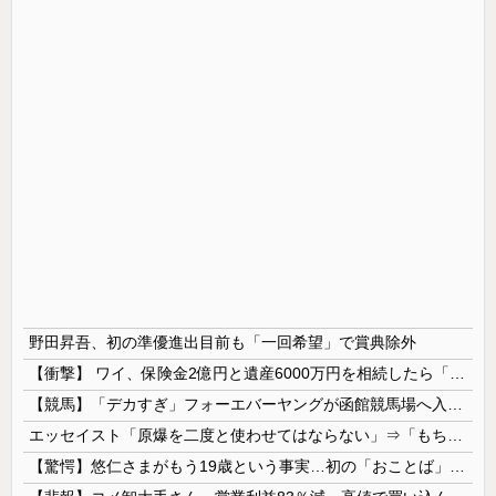
野田昇吾、初の準優進出目前も「一回希望」で賞典除外
【衝撃】 ワイ、保険金2億円と遺産6000万円を相続したら「こう」なった・・・
【競馬】「デカすぎ」フォーエバーヤングが函館競馬場へ入厩 573キロ 矢作師「もう1段パワーアップ」
エッセイスト「原爆を二度と使わせてはならない」⇒「もちろん中国の核も非難する？」⇒「中国の核は綺麗な核！」
【驚愕】悠仁さまがもう19歳という事実…初の「おことば」にネット民驚嘆