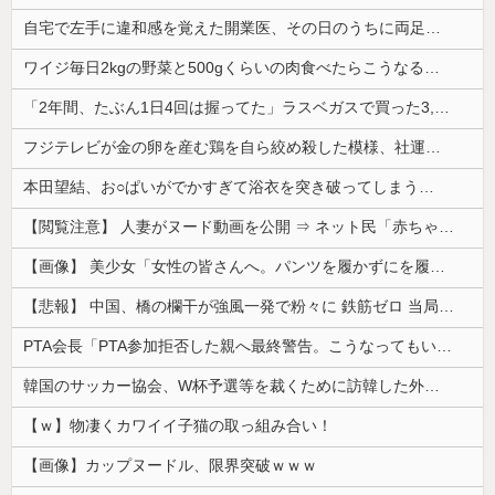
自宅で左手に違和感を覚えた開業医、その日のうちに両足が動かなくなり入院すると……
ワイジ毎日2kgの野菜と500gくらいの肉食べたらこうなるｗｗｗ
「2年間、たぶん1日4回は握ってた」ラスベガスで買った3,000円のキーホルダーを調べたら
フジテレビが金の卵を産む鶏を自ら絞め殺した模様、社運を賭けたドル箱コンテンツが御蔵入りになってしまい……
本田望結、お○ぱいがでかすぎて浴衣を突き破ってしまう…
【閲覧注意】 人妻がヌード動画を公開 ⇒ ネット民「赤ちゃんに絶対に母乳を上げないで！」（衝撃動画）
【画像】 美少女「女性の皆さんへ。パンツを履かずにを履いてみてください」
【悲報】 中国、橋の欄干が強風一発で粉々に 鉄筋ゼロ 当局「接着剤でくっつけただけ」「正常で、品質問題はない」
PTA会長「PTA参加拒否した親へ最終警告。こうなってもいい？」
韓国のサッカー協会、W杯予選等を裁くために訪韓した外国人審判を「性接待」していた……大して強くもないチームが潤沢な予算を持ってりゃそうなるわな
【ｗ】物凄くカワイイ子猫の取っ組み合い！
【画像】カップヌードル、限界突破ｗｗｗ