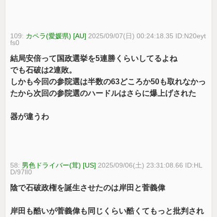
109:
カペラ(愛媛県) [AU]
2025/09/07(日) 00:24:18.35 ID:N20eyt
fs0
結局安倍って国政選挙を5連勝くらいしてるよね
でも石破は2連敗。
しかも今回の参院選は半数の63どころか50も取れなかっ
たから次回の参院選のハードルはさらに爆上げされた
器が違うわ
58:
男色ドライバー(茸) [US]
2025/09/06(土) 23:31:08.66 ID:HL
D/97lI0
陰で石破政権を誕生させたのは岸田と菅義偉
岸田も酷いが菅義偉も同じくらい酷くてもっと批判され