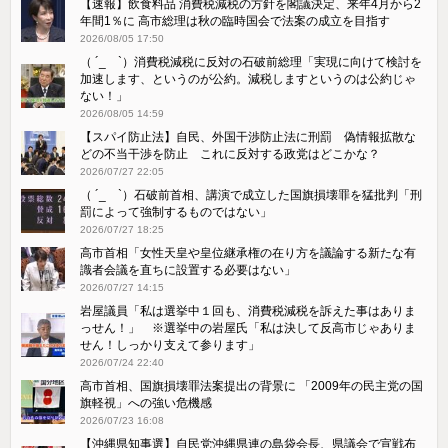
【速報】飲食料品 消費税減税の方針を閣議決定、来年4月から2
年間1％に 高市総理は秋の臨時国会で法案の成立を目指す
2026/08/05 17:50
（ ´_ゝ`）消費税減税に反対の石破前総理「実現に向けて検討を
加速します、というのが公約。減税しますというのは公約じゃ
ない！」
2026/08/05 14:59
【スパイ防止法】自民、外国干渉防止法に刑罰 偽情報拡散な
どの不当干渉を防止 これに反対する政党はどこかな？
2026/07/27 22:05
（ ´_ゝ`）石破前首相、講演で成立した国旗損壊罪を猛批判「刑
罰によって強制するものではない」
2026/07/27 18:25
高市首相「女性天皇や皇位継承権の在り方を議論する新たな有
識者会議を直ちに設置する必要はない」
2026/07/27 14:15
岩屋議員「私は選挙中１回も、消費税減税を訴えた事はありま
っせん！」 ※選挙中の岩屋氏「私は決して反高市じゃありま
せん！しっかり支えて参ります」
2026/07/24 22:40
高市首相、国旗損壊罪法案提出の背景に 「2009年の民主党の国
旗軽視」への強い危機感
2026/07/23 16:08
【沖縄県知事選】自民党沖縄県連の島袋会長、県議会で宣戦布