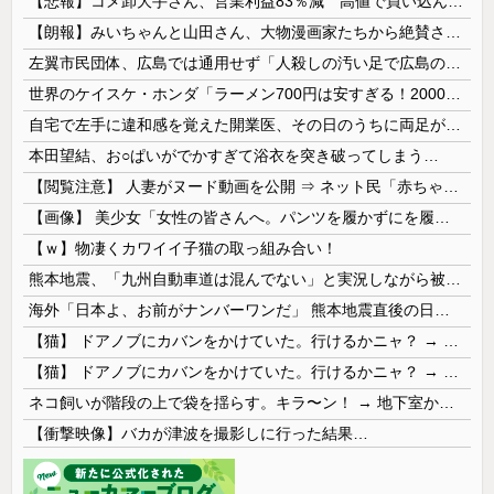
【悲報】コメ卸大手さん、営業利益83％減 高値で買い込んだ米が売れず「損切り祭り」開幕へ
【朗報】みいちゃんと山田さん、大物漫画家たちから絶賛されるｗｗｗｗ
左翼市民団体、広島では通用せず「人殺しの汚い足で広島の土を踏むな！」→広島県民「お前らの方が汚いんじゃ！」「ワシらが広島県民じゃ」
世界のケイスケ・ホンダ「ラーメン700円は安すぎる！2000円にするべき」
自宅で左手に違和感を覚えた開業医、その日のうちに両足が動かなくなり入院すると……
本田望結、お○ぱいがでかすぎて浴衣を突き破ってしまう…
【閲覧注意】 人妻がヌード動画を公開 ⇒ ネット民「赤ちゃんに絶対に母乳を上げないで！」（衝撃動画）
【画像】 美少女「女性の皆さんへ。パンツを履かずにを履いてみてください」
【ｗ】物凄くカワイイ子猫の取っ組み合い！
熊本地震、「九州自動車道は混んでない」と実況しながら被災地へ向かう有名アナなどに批判殺到 全国紙記者「最新の状況をいち早く伝えることは報道機関としての責務」「情報を取り上げることには大きな意義がある」
海外「日本よ、お前がナンバーワンだ」 熊本地震直後の日本の対応のスピードに世界が衝撃
【猫】 ドアノブにカバンをかけていた。行けるかニャ？ → 猫はこうなります…
【猫】 ドアノブにカバンをかけていた。行けるかニャ？ → 猫はこうなります…
ネコ飼いが階段の上で袋を揺らす。キラ〜ン！ → 地下室からヤツが現れる…
【衝撃映像】バカが津波を撮影しに行った結果…