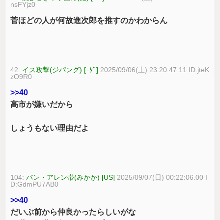
nsFYjz0
菅ほどの人が何故進次郎を推すのかわからん
42:
イス攻撃(ジパング) [ﾆﾀﾞ]
2025/09/06(土) 23:20:47.11 ID:jteK
zO9R0
>>40
高市が嫌いだから
しょうもない理由だよ
104:
バン・アレン帯(みかか) [US]
2025/09/07(日) 00:22:06.00 I
D:GdmPU7AB0
>>40
だいぶ前から仲良かったらしいがな