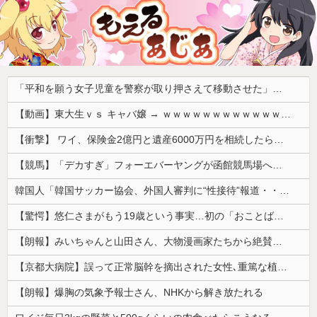
「平和を願う女子児童を警察が取り押さえて移動させた」と市民団体が告発、「児童……どこ？」とガチで困惑する人が続出
【動画】東大生ｖｓ キャバ嬢 → ｗｗｗｗｗｗｗｗｗｗｗｗｗｗｗｗｗｗ
【衝撃】 ワイ、保険金2億円と遺産6000万円を相続したら「こう」なった・・・
【競馬】「デカすぎ」フォーエバーヤングが函館競馬場へ入厩 573キロ 矢作師「もう1段パワーアップ」
韓国人「韓国サッカー協会、外国人審判に“性接待”報道・・・」→「2002年の審判買収が事実だったのか？」「日本人が言ってたこと正しかったね・・・...
【驚愕】悠仁さまがもう19歳という事実…初の「おことば」にネット民驚嘆
【朗報】みいちゃんと山田さん、大物漫画家たちから絶賛されるｗｗｗｗ
【京都大病院】誤って正常脳幹を摘出された女性､重篤な植物状態だが意識は正常で何かを思考していると判明
【朗報】爆胸の気象予報士さん、NHKから解き放たれる