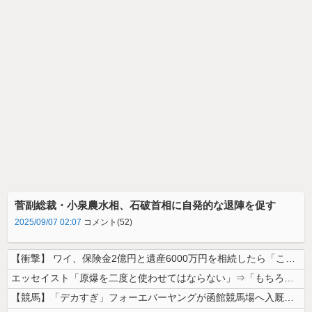
菅副総裁・小泉農水相、石破首相に自発的な退陣を促す
2025/09/07 02:07
コメント(52)
【衝撃】 ワイ、保険金2億円と遺産6000万円を相続したら「こう」なっ...
エッセイスト「原爆を二度と使わせてはならない」⇒「もちろん中国の核も非...
【競馬】「デカすぎ」フォーエバーヤングが函館競馬場へ入厩 573キロ ...