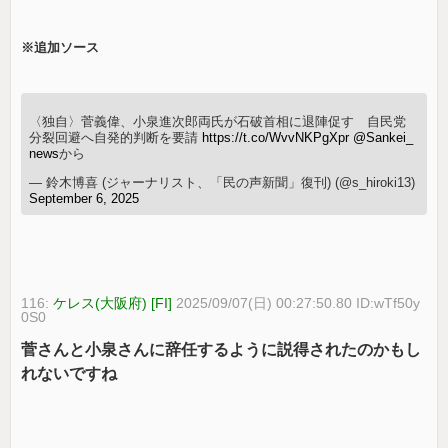
※追加ソース
〈独自〉菅義偉、小泉進次郎両氏が石破首相に退陣促す 自民党
分裂回避へ自発的判断を要請
https://t.co/WvvNKPgXpr
@Sankei_
news
から
— 鈴木博喜 (ジャーナリスト、「民の声新聞」復刊) (@s_hiroki13)
September 6, 2025
116:
ケレス(大阪府) [FI]
2025/09/07(日) 00:27:50.80 ID:wTf50y
0S0
菅さんと小泉さんに辞任するように説得されたのかもし
れないですね