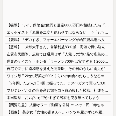
【衝撃】 ワイ、保険金2億円と遺産6000万円を相続したら「こう」なった・・・
エッセイスト「原爆を二度と使わせてはならない」⇒「もちろん中国の核も非難する？」⇒「中国の核は綺麗な核！」
【競馬】「デカすぎ」フォーエバーヤングが函館競馬場へ入厩 573キロ 矢作師「もう1段パワーアップ」
【悲報】コメ卸大手さん、営業利益83％減 高値で買い込んだ米が売れず「損切り祭り」開幕へ
左翼市民団体、広島では通用せず「人殺しの汚い足で広島の土を踏むな！」→広島県民「お前らの方が汚いんじゃ！」「ワシらが広島県民じゃ」
世界のケイスケ・ホンダ「ラーメン700円は安すぎる！2000円にするべき」
自宅で左手に違和感を覚えた開業医、その日のうちに両足が動かなくなり入院すると……
ワイジ毎日2kgの野菜と500gくらいの肉食べたらこうなるｗｗｗ
「2年間、たぶん1日4回は握ってた」ラスベガスで買った3,000円のキーホルダーを調べたら
フジテレビが金の卵を産む鶏を自ら絞め殺した模様、社運を賭けたドル箱コンテンツが御蔵入りになってしまい……
本田望結、お○ぱいがでかすぎて浴衣を突き破ってしまう…
【閲覧注意】 人妻がヌード動画を公開 ⇒ ネット民「赤ちゃんに絶対に母乳を上げないで！」（衝撃動画）
【画像】 美少女「女性の皆さんへ。パンツを履かずにを履いてみてください」