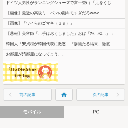
ドイツ人男性がランニングシューズで富士登山 「足をくじいて動けない」
【画像】最近の高級ミニバンの顔キモすぎだろwww
【画像】「ワイらのゴマキ（３９）」
【悲報】美容師「…手は尽くしました」おば「ｱｯ…ｯｽ…」→
韓国人「安貞桓が韓国代表に激怒！『惨憺たる結果、徹底的な刷新が必要だ』と監督や協会を痛烈批判」
お部屋が汚部屋になってまう、、
home
前の記事
次の記事
モバイル
PC