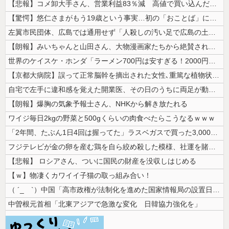
【悲報】コメ卸大手さん、営業利益83％減 高値で買い込んだ米が売れず「...
【驚愕】悠仁さまがもう19歳という事実…初の「おことば」にネット民驚嘆
左翼市民団体、広島では通用せず「人殺しの汚い足で広島の土を踏むな！」→...
【朗報】みいちゃんと山田さん、大物漫画家たちから絶賛されるｗｗｗｗ
世界のケイスケ・ホンダ「ラーメン700円は安すぎる！2000円にするべ...
【京都大病院】誤って正常脳幹を摘出された女性､重篤な植物状態だが意識は...
自宅で左手に違和感を覚えた開業医、その日のうちに両足が動かなくなり入院...
【朗報】爆胸の気象予報士さん、NHKから解き放たれる
ワイジ毎日2kgの野菜と500gくらいの肉食べたらこうなるｗｗｗ
「2年間、たぶん1日4回は握ってた」ラスベガスで買った3,000円のキ...
フジテレビが金の卵を産む鶏を自ら絞め殺した模様、社運を賭けたドル箱コン...
【悲報】 ロシアさん、ついに国民の財産を没収しはじめる
【ｗ】物凄くカワイイ子猫の取っ組み合い！
（ ´_ゝ`）中国「高市政権が法制化を進めた国家情報局の設置日が7月3...
中曽根元首相「北東アジアで急激な変化 日韓協力強化を」