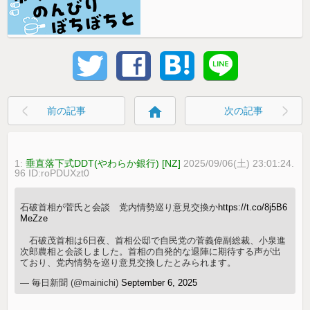
home
前の記事
次の記事
1:
垂直落下式DDT(やわらか銀行) [NZ]
2025/09/06(土) 23:01:24.
96 ID:roPDUXzt0
石破首相が菅氏と会談 党内情勢巡り意見交換か
https://t.co/8j5B6
MeZze
石破茂首相は6日夜、首相公邸で自民党の菅義偉副総裁、小泉進
次郎農相と会談しました。首相の自発的な退陣に期待する声が出
ており、党内情勢を巡り意見交換したとみられます。
— 毎日新聞 (@mainichi)
September 6, 2025