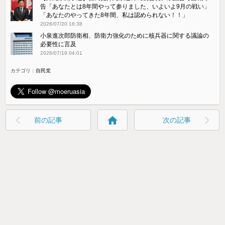
告「あなたとは8年間やって参りました、いよいよ9月の戦い」
「あなたのやってきた8年間、私は認められない！！」
2026/07/20 16:38
小泉進次郎防衛相、防衛力強化のために核兵器に関する議論の
必要性に言及
2026/07/19 04:01
カテゴリ：
自民党
home
前の記事
次の記事