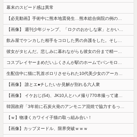
幕末のスピード感は異常
【必見動画】手術中に熊本地震発生…熊本総合病院の例のカメラ映像、ノーカットver.が公開される
【画像】 週刊少年ジャンプ、「ロクのおかしな家」とかいう微妙な漫画を巻頭カラーにしたせいで100万部切る
飲み屋でケンカした相手をコロした男の弁護をした。そして数年後、因果応報を思わせる出来事が…
彼女がタヒんだ。悲しみに暮れながらも彼女の分まで精一杯生きようと誓った。だが実は生きていた！突撃するとふっくらした顔で大きなお腹を抱えて...
コスプレイヤーまめだいふくさんが駅のホームでパンモロ事故
生配信中に猫に乳首ポロリさせられた10代美少女のアーカイブ、500万再生越えｗｗｗ
【画像】 誰とエ●チしたいか見解が別れる六人衆
【画像】 イケおじ(54)、JK10人とハメ撮り770本撮って逮捕ｗｗｗｗｗｗｗ
韓国政府「3年前に石炭火発のアンモニア混焼で協力するっていったけどあれ取りやめな。政権変わったし」……韓国とまともな協力ができない理由、これなんですよね
【ｗ】物凄くカワイイ子猫の取っ組み合い！
【画像】カップヌードル、限界突破ｗｗｗ