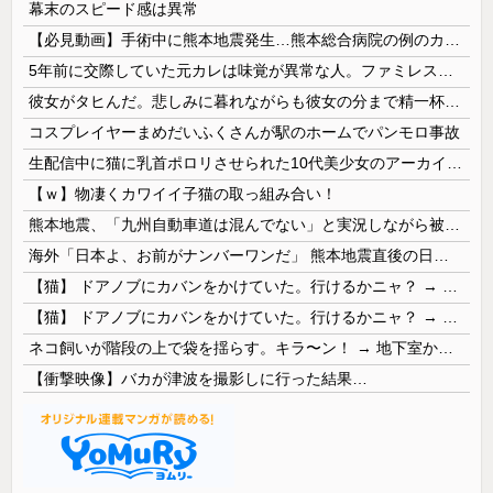
幕末のスピード感は異常
【必見動画】手術中に熊本地震発生…熊本総合病院の例のカメラ映像、ノーカットver.が公開される
5年前に交際していた元カレは味覚が異常な人。ファミレスへ行くと備え付けの醤油をジャボジャボ入れてサイゼのミラノ風ドリアには醤油を3秒くらいかけていた。おやつはアンチョビ
彼女がタヒんだ。悲しみに暮れながらも彼女の分まで精一杯生きようと誓った。だが実は生きていた！突撃するとふっくらした顔で大きなお腹を抱えて...
コスプレイヤーまめだいふくさんが駅のホームでパンモロ事故
生配信中に猫に乳首ポロリさせられた10代美少女のアーカイブ、500万再生越えｗｗｗ
【ｗ】物凄くカワイイ子猫の取っ組み合い！
熊本地震、「九州自動車道は混んでない」と実況しながら被災地へ向かう有名アナなどに批判殺到 全国紙記者「最新の状況をいち早く伝えることは報道機関としての責務」「情報を取り上げることには大きな意義がある」
海外「日本よ、お前がナンバーワンだ」 熊本地震直後の日本の対応のスピードに世界が衝撃
【猫】 ドアノブにカバンをかけていた。行けるかニャ？ → 猫はこうなります…
【猫】 ドアノブにカバンをかけていた。行けるかニャ？ → 猫はこうなります…
ネコ飼いが階段の上で袋を揺らす。キラ〜ン！ → 地下室からヤツが現れる…
【衝撃映像】バカが津波を撮影しに行った結果…