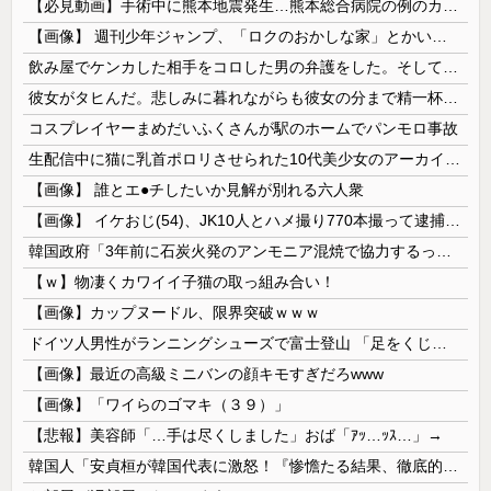
【必見動画】手術中に熊本地震発生…熊本総合病院の例のカメラ映像、ノーカットver.が公開される
【画像】 週刊少年ジャンプ、「ロクのおかしな家」とかいう微妙な漫画を巻頭カラーにしたせいで100万部切る
飲み屋でケンカした相手をコロした男の弁護をした。そして数年後、因果応報を思わせる出来事が…
彼女がタヒんだ。悲しみに暮れながらも彼女の分まで精一杯生きようと誓った。だが実は生きていた！突撃するとふっくらした顔で大きなお腹を抱えて...
コスプレイヤーまめだいふくさんが駅のホームでパンモロ事故
生配信中に猫に乳首ポロリさせられた10代美少女のアーカイブ、500万再生越えｗｗｗ
【画像】 誰とエ●チしたいか見解が別れる六人衆
【画像】 イケおじ(54)、JK10人とハメ撮り770本撮って逮捕ｗｗｗｗｗｗｗ
韓国政府「3年前に石炭火発のアンモニア混焼で協力するっていったけどあれ取りやめな。政権変わったし」……韓国とまともな協力ができない理由、これなんですよね
【ｗ】物凄くカワイイ子猫の取っ組み合い！
【画像】カップヌードル、限界突破ｗｗｗ
ドイツ人男性がランニングシューズで富士登山 「足をくじいて動けない」
【画像】最近の高級ミニバンの顔キモすぎだろwww
【画像】「ワイらのゴマキ（３９）」
【悲報】美容師「…手は尽くしました」おば「ｱｯ…ｯｽ…」→
韓国人「安貞桓が韓国代表に激怒！『惨憺たる結果、徹底的な刷新が必要だ』と監督や協会を痛烈批判」