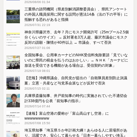
2026/08/06 01:34
三重県の諮問機関（県差別解消調整委員会）、県民アンケート
の外国人職員採用に関する設問が憲法14条（法の下の平等）に
抵触する恐れがあると指摘
2026/07/31 22:19
神奈川県藤沢市、去年７月にモスク開発許可（25mプール2.5個
分くらいのサイズ） → 反対署名3万人超、藤沢市議会にモスク
反対の請願・陳情が40件以上 → 市議会、すべて否決
2026/07/27 01:06
全国知事会、公用車カーナビのNHK受信料免除要請「見ていな
いのに県民の税金を払うのはおかしい」→ ＮＨＫ「カーナビに
放送を受信できる機能がある場合は、受信契約の対象」
2026/07/19 08:01
【悲報】沖縄県議会、自民党が提出の「自衛隊員差別防止決議
案」立憲・共産など与党系会派などが反対で否決
2026/07/15 02:11
兵庫県斎藤知事、井戸前知事の時代に実施されていた不適切会
計338億円を公表「前知事の指示」
2026/07/14 07:44
【速報】富山空港の愛称が「富山高山すし空港」に
wwwwwwwww
2026/07/08 15:50
埼玉県知事「埼玉県５か年計画大綱！あらゆる人に居場所があ
り、活躍でき、安心して暮らせる『日本一暮らしやすい埼玉』