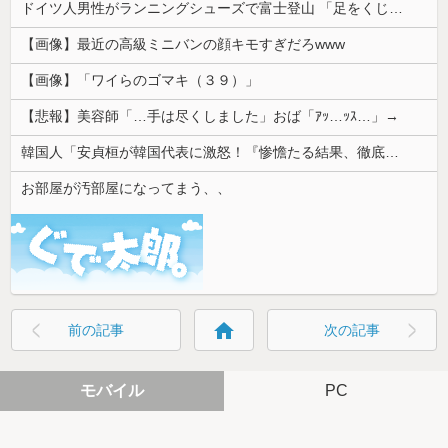
ドイツ人男性がランニングシューズで富士登山 「足をくじいて動けない」
【画像】最近の高級ミニバンの顔キモすぎだろwww
【画像】「ワイらのゴマキ（３９）」
【悲報】美容師「…手は尽くしました」おば「ｱｯ…ｯｽ…」→
韓国人「安貞桓が韓国代表に激怒！『惨憺たる結果、徹底的な刷新が必要だ』と監督や協会を痛烈批判」
お部屋が汚部屋になってまう、、
home
前の記事
次の記事
モバイル
PC