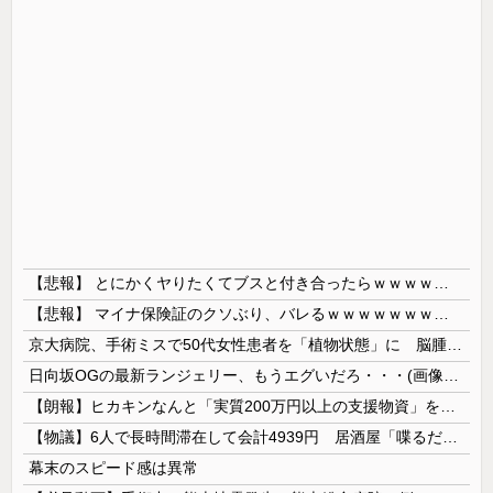
【悲報】 とにかくヤりたくてブスと付き合ったらｗｗｗｗｗｗｗｗｗｗｗｗｗｗｗ
【悲報】 マイナ保険証のクソぶり、バレるｗｗｗｗｗｗｗｗｗ
京大病院、手術ミスで50代女性患者を「植物状態」に 脳腫瘍摘出手術で腫瘍の無い部位を摘出してしまう
日向坂OGの最新ランジェリー、もうエグいだろ・・・(画像どーん)
【朗報】ヒカキンなんと「実質200万円以上の支援物資」を寄付してしまう
【物議】6人で長時間滞在して会計4939円 居酒屋「喋るだけなら公園に行って」
幕末のスピード感は異常