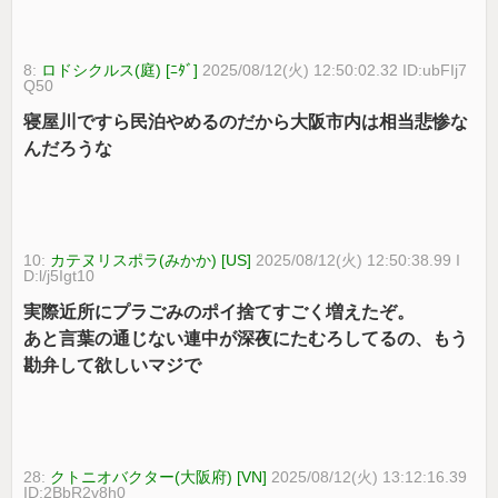
8:
ロドシクルス(庭) [ﾆﾀﾞ]
2025/08/12(火) 12:50:02.32 ID:ubFIj7
Q50
寝屋川ですら民泊やめるのだから大阪市内は相当悲惨な
んだろうな
10:
カテヌリスポラ(みかか) [US]
2025/08/12(火) 12:50:38.99 I
D:l/j5Igt10
実際近所にプラごみのポイ捨てすごく増えたぞ。
あと言葉の通じない連中が深夜にたむろしてるの、もう
勘弁して欲しいマジで
28:
クトニオバクター(大阪府) [VN]
2025/08/12(火) 13:12:16.39
ID:2BbR2v8h0