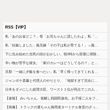
RSS【VIP】
私「あのお金どこ？」母「お兄ちゃんに貸したわよ」私「勝手に？」→昔から続く兄だけ特別扱いに限界がきて…
私「妊娠しました」義兄嫁「その子は私が育てる！」→義妹の子を育ててきた私にまさかの要求をしてきて…
下に住み始めた住民の頭がおかしい。朝3時から部屋に掃除機をかける音が響く・・・
辛い物が苦手な彼女。「家のカレーはどうしてるの？」と聞いたら、冷めてしまう返事が...
旦那「一緒に夕飯を食べたい」私「早く帰ってきてくれるの？」旦那「そうじゃないんだ」→続いた言葉に思わず絶句して…
ジャンポケ斎藤と代理人のやりとり、「地獄すぎて完全にコントになってる……」と衝撃を受ける人が続出中
日本をダメにした総理大臣、ワースト１位が同点でこの人ｗｗｗｗｗｗ
【速報】 みいちゃん、覚醒し戦闘民族化。お子様二人をフルボッコにしてしまう
【画像】 トラックの運ちゃん御用達ターミナル食堂のざっかけないオムライスｗｗｗｗｗｗｗｗｗｗ