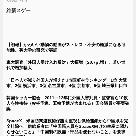
53WJLY00
維新スゲー
【朗報】かわいい動物の動画がストレス・不安の軽減になる可
能性。英大学の研究で実証
東大調査「外国人受け入れ反対」大幅増（20.7pt増）、若い世
代で増加幅大
「日本人が減り外国人が増えた｣市区町村ランキング 1位 大阪
市、2位 横浜市、3位 名古屋市、4位 京都市、5位 埼玉県川口市
韓国サッカー協会 2011～12年に外国人審判員・監督官ら10数
人を性接待（W杯予選、五輪予選が含まれる）国会議員が事実確
認
SpaceX、米国防関連技術保護を重視し供給連鎖から中国系を完
全排除へ 供給業者に「中国籍人員をSpaceX向けの生産に関わ
らせないこと」「中国製の設備・部品を使わないこと」を要求