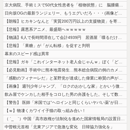
京大病院、手術ミスで50代女性患者を「植物状態」に 脳腫瘍摘出手術で腫...
日向坂OGの最新ランジェリー、もうエグいだろ・・・(画像どーん)
【朗報】ヒカキンなんと「実質200万円以上の支援物資」を寄付してしまう
【悲報】露悪系アニメ、最盛期へｗｗｗｗｗ
【物議】6人で長時間滞在して会計4939円 居酒屋「喋るだけなら公園に...
【悲報】「果糖」が「がん転移」を促すと判明
幕末のスピード感は異常
【悲報】ガキ「これインターネット老人会じゃんｗ」ぼく「どれどれ…」ガキ...
【必見動画】手術中に熊本地震発生…熊本総合病院の例のカメラ映像、ノーカ...
「感動のフィナーレだ」と某野党が達成した偉業に称賛の声が殺到、なんかヒ...
【画像】 週刊少年ジャンプ、「ロクのおかしな家」とかいう微妙な漫画を巻...
飲み屋でケンカした相手をコロした男の弁護をした。そして数年後、因果応報...
【警告】 医師「米国では”ヘロインと同じくらいヤバい薬”が日本では平気...
【ｗ】物凄くカワイイ子猫の取っ組み合い！
（ ´_ゝ`）中国「高市政権が法制化を進めた国家情報局の設置日が7月3...
中曽根元首相「北東アジアで急激な変化 日韓協力強化を」