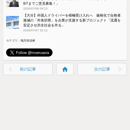
8/7までご意見募集！」
2026/07/08 08:13
【大分】外国人ドライバーを積極受け入れへ 厳格化で合格者
激減の「外免切替」を企業が支援する新プロジェクト「流通を
安定させ共生社会を作る」
2026/07/07 20:12
カテゴリ：
地方自治体
home
前の記事
次の記事