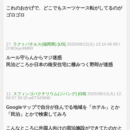
これのおかげで、どこでもスーツケース転がしてるのが
ゴロゴロ
27:
ラクトバチルス(福岡県) [US]
2025/08/12(火) 13:10:46.89 I
D:W1kyc4MK0
ルール守らんからマジ迷惑
民泊どころか日本の格安住宅に棲みつく野郎が迷惑
11:
スフィンゴバクテリウム(ジパング) [GB]
2025/08/12(火) 12:
50:57.50 ID:w6TS4StN0
Googleマップで自分が住んでる地域を「ホテル」とか
「民泊」とかで検索してみろ
こんなところに外国人向けの宿泊施設ができてたのかと