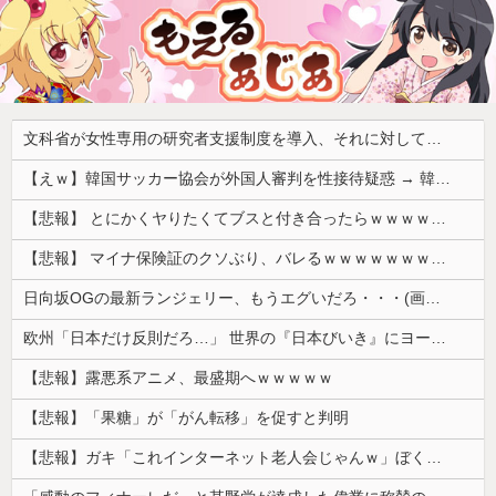
文科省が女性専用の研究者支援制度を導入、それに対して子育て負担に苦しむ若手男性研究者は……
【えｗ】韓国サッカー協会が外国人審判を性接待疑惑 → 韓国ネットに動揺広がる「信じられない」「要求した外国人審判もおかしい」「韓国以外の国にも要求しているのでは」
【悲報】 とにかくヤりたくてブスと付き合ったらｗｗｗｗｗｗｗｗｗｗｗｗｗｗｗ
【悲報】 マイナ保険証のクソぶり、バレるｗｗｗｗｗｗｗｗｗ
日向坂OGの最新ランジェリー、もうエグいだろ・・・(画像どーん)
欧州「日本だけ反則だろ…」 世界の『日本びいき』にヨーロッパ全土から不満の声
【悲報】露悪系アニメ、最盛期へｗｗｗｗｗ
【悲報】「果糖」が「がん転移」を促すと判明
【悲報】ガキ「これインターネット老人会じゃんｗ」ぼく「どれどれ…」ガキ「ニコニコ！らきすた！ボカロ！」ぼく「はぁ…」