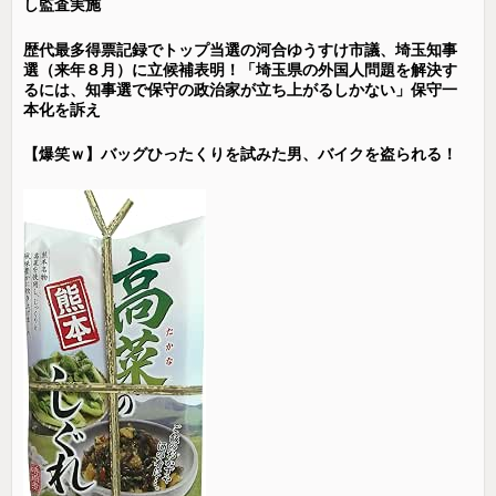
し監査実施
歴代最多得票記録でトップ当選の河合ゆうすけ市議、埼玉知事
選（来年８月）に立候補表明！「埼玉県の外国人問題を解決す
るには、知事選で保守の政治家が立ち上がるしかない」保守一
本化を訴え
【爆笑ｗ】バッグひったくりを試みた男、バイクを盗られる！