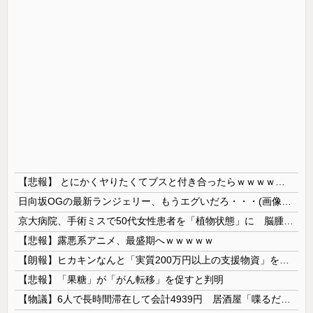
【悲報】 とにかくヤりたくてブスと付き合ったらｗｗｗｗｗｗｗｗｗｗｗｗｗｗｗ
日向坂OGの最新ランジェリー、もうエグいだろ・・・(画像どーん)
京大病院、手術ミスで50代女性患者を「植物状態」に 脳腫瘍摘出手術で腫瘍の無い部位を摘出してしまう
【悲報】露悪系アニメ、最盛期へｗｗｗｗｗ
【朗報】ヒカキンなんと「実質200万円以上の支援物資」を寄付してしまう
【悲報】「果糖」が「がん転移」を促すと判明
【物議】6人で長時間滞在して会計4939円 居酒屋「喋るだけなら公園に行って」