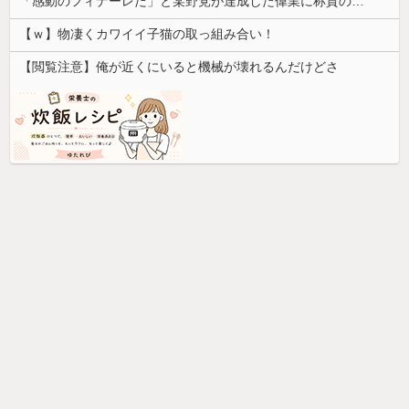
「感動のフィナーレだ」と某野党が達成した偉業に称賛の声が殺到、なんかヒーロー番組の最終回を見ているような気分に……
【ｗ】物凄くカワイイ子猫の取っ組み合い！
【閲覧注意】俺が近くにいると機械が壊れるんだけどさ