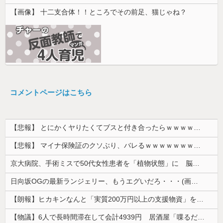
【画像】 十二支合体！！ところでその前足、猫じゃね？
コメントページはこちら
【悲報】 とにかくヤりたくてブスと付き合ったらｗｗｗｗｗｗｗｗｗｗｗｗｗｗｗ
【悲報】 マイナ保険証のクソぶり、バレるｗｗｗｗｗｗｗｗｗ
京大病院、手術ミスで50代女性患者を「植物状態」に 脳腫瘍摘出手術で腫瘍の無い部位を摘出してしまう
日向坂OGの最新ランジェリー、もうエグいだろ・・・(画像どーん)
【朗報】ヒカキンなんと「実質200万円以上の支援物資」を寄付してしまう
【物議】6人で長時間滞在して会計4939円 居酒屋「喋るだけなら公園に行って」