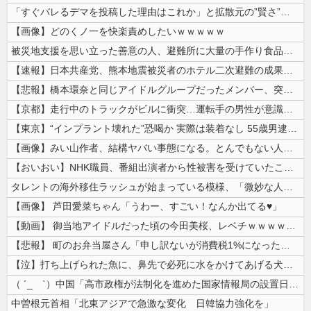
「すぐバレるデマを投稿した理由はこれか」と拡散元の”賢さ”に批判が殺到...
【画像】どのくノ一を快楽責めしたいｗｗｗｗｗ
被災地支援を思い立った善意の人、避難所に大量の手作り食品を送り届けよう...
【速報】日本共産党、熊本地震被災者のホテル二次避難の成果はウチだとアレ...
【悲報】橋本環奈と同じアイドルグループだったメンバー、突然暴露をしだす...
【京都】走行中のトラックがビルに衝突…運転手の男性が意識不明の重体 宇...
【東京】“インプラント壊れた”恐喝か 実際は装着なし 55歳男逮捕「1...
【画像】みい山作者、結構ヤバい事態になる。とんでもない人物との打ち合わ...
【おいおい】NHK職員、番組出演者から性被害を受けていたことが発覚「P...
タレントの海外移住ラッシュが始まっている模様、「微妙な人ばっかで憧れな...
【画像】 芦田愛菜ちゃん「うわー、すごい！なんか出てる♥」
【動画】 御当地アイドルだった頃の今田美桜、レベチｗｗｗｗｗｗｗｗｗｗ...
【悲報】 町のお弁当屋さん「申し訳ないが消費税1%になったらその分商品...
【泣】打ち上げられた魚に、鼻先で必死に水をかけてあげる犬が話題
（ ´_ゝ`）中国「高市政権が法制化を進めた国家情報局の設置日が7月3...
中曽根元首相「北東アジアで急激な変化 日韓協力強化を」