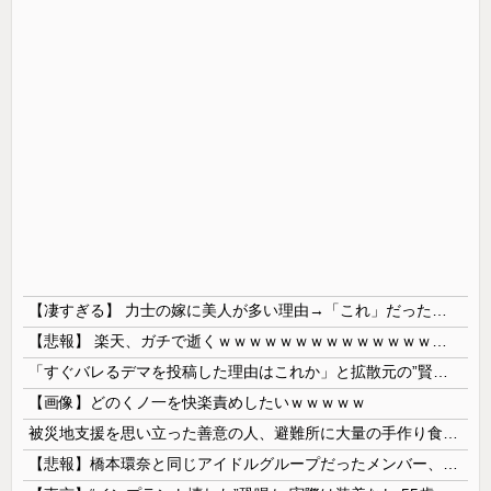
【凄すぎる】 力士の嫁に美人が多い理由→「これ」だったｗｗｗｗｗｗｗ
【悲報】 楽天、ガチで逝くｗｗｗｗｗｗｗｗｗｗｗｗｗｗｗｗｗｗｗｗ
「すぐバレるデマを投稿した理由はこれか」と拡散元の”賢さ”に批判が殺到中、自称ジャーナリストのやり口というのが……
【画像】どのくノ一を快楽責めしたいｗｗｗｗｗ
被災地支援を思い立った善意の人、避難所に大量の手作り食品を送り届けようとした結果……
【悲報】橋本環奈と同じアイドルグループだったメンバー、突然暴露をしだす 【Pickup05153422】