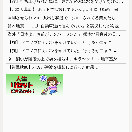
【泣】打ち上げられた魚に、鼻先で必死に水をかけてあげる犬が話題
【ポロリ悲話】 ネットで拡散してるお○ぱいポロリ動画、何故か叩かれる・・・
開脚させられマ○コ丸出し状態で、ク○ニされてる美女たち
熊本地震、「九州自動車道は混んでない」と実況しながら被災地へ向かう有名アナなどに批判殺到 全国紙記者「最新の状況をいち早く伝えることは報道機関としての責務」「情報を取り上げることには大きな意義がある」
海外「日本よ、お前がナンバーワンだ」 熊本地震直後の日本の対応のスピードに世界が衝撃
【猫】 ドアノブにカバンをかけていた。行けるかニャ？ → 猫はこうなります…
【猫】 ドアノブにカバンをかけていた。行けるかニャ？ → 猫はこうなります…
ネコ飼いが階段の上で袋を揺らす。キラ〜ン！ → 地下室からヤツが現れる…
【衝撃映像】バカが津波を撮影しに行った結果…