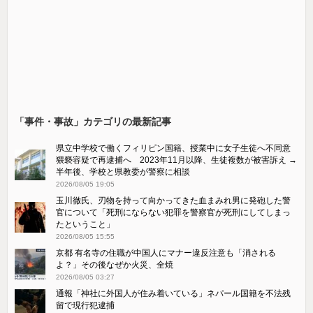
「事件・事故」カテゴリの最新記事
県立中学校で働くフィリピン国籍、授業中に女子生徒へ不同意
猥褻容疑で再逮捕へ 2023年11月以降、生徒複数が被害訴え →
半年後、学校と県教委が警察に相談
2026/08/05 19:05
玉川徹氏、刃物を持って向かってきた血まみれ男に発砲した警
官について「死刑にならない犯罪を警察官が死刑にしてしまっ
たということ」
2026/08/05 15:55
京都 有名寺の住職が中国人にマナー違反注意も「消される
よ？」その後なぜか火災、全焼
2026/08/05 03:27
通報「神社に外国人が住み着いている」ネパール国籍を不法残
留で現行犯逮捕