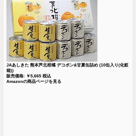
JAあしきた 熊本芦北柑橘 デコポン&甘夏缶詰め (10缶入り(化粧
箱))
販売価格: ￥5,665 税込
Amazonの商品ページを見る