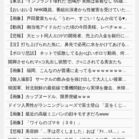
【東京】“インプラント壊れた”恐喝か 実際は装着なし 55歳男逮捕「100件で4000万円得た」
【おいおい】NHK職員、番組出演者から性被害を受けていたことが発覚「PTSDと診断されるも、復職時に異動希望かなわず」
【画像】 芦田愛菜ちゃん「うわー、すごい！なんか出てる♥」
【動画】 御当地アイドルだった頃の今田美桜、レベチｗｗｗｗｗｗｗｗｗｗｗｗｗｗｗｗｗｗ
【悲報】 大ヒット同人エ□ゲの開発者、売上の入金を銀行に拒否され受け取れず、多額の納税義務だけが残る
【泣】打ち上げられた魚に、鼻先で必死に水をかけてあげる犬が話題
【ポロリ悲話】 ネットで拡散してるお○ぱいポロリ動画、何故か叩かれる・・・
開脚させられマ○コ丸出し状態で、ク○ニされてる美女たち
【画像】 福岡、こんなのが普通に走ってるｗｗｗｗｗｗｗｗｗｗｗｗｗｗｗｗｗｗｗｗｗｗｗｗｗｗｗｗｗｗｗｗｗｗｗｗｗｗｗｗ
【個人撮影】 サークルの飲み会を抜け出して大人しい後輩ちゃんと店の階段でセ●クス！
韓国軍、対北朝鮮の最前線で重機関銃から実弾を撤去、米韓合同演習では米軍の無人機を「北朝鮮の侵入だ！」と迎撃一歩手前まで……ゆるんでるなぁ
【画像】カップヌードル、限界突破ｗｗｗ
ドイツ人男性がランニングシューズで富士登山 「足をくじいて動けない」
【画像】最近の高級ミニバンの顔キモすぎだろwww
【画像】「ワイらのゴマキ（３９）」
【悲報】美容師「…手は尽くしました」おば「ｱｯ…ｯｽ…」→