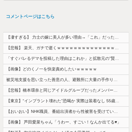
コメントページはこちら
【凄すぎる】 力士の嫁に美人が多い理由→「これ」だったｗｗｗｗｗｗｗ
【悲報】 楽天、ガチで逝くｗｗｗｗｗｗｗｗｗｗｗｗｗｗｗｗｗｗｗｗ
「すぐバレるデマを投稿した理由はこれか」と拡散元の”賢さ”に批判が殺到中、自称ジャーナリストのやり口というのが……
【画像】どのくノ一を快楽責めしたいｗｗｗｗｗ
被災地支援を思い立った善意の人、避難所に大量の手作り食品を送り届けようとした結果……
【悲報】橋本環奈と同じアイドルグループだったメンバー、突然暴露をしだす 【Pickup05153422】
【東京】“インプラント壊れた”恐喝か 実際は装着なし 55歳男逮捕「100件で4000万円得た」
【おいおい】NHK職員、番組出演者から性被害を受けていたことが発覚「PTSDと診断されるも、復職時に異動希望かなわず」
【画像】 芦田愛菜ちゃん「うわー、すごい！なんか出てる♥」