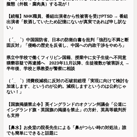
擬態（外観・腐肉臭）する花が！
【続報】NHK職員、番組出演者から性被害を受けPTSD → 番組
出演者「飲酒していたため記憶にないが真実であれば申し訳な
い」
（ ´_ゝ`）中国国防省、日本の防衛白書を批判「強烈な不満と断
固反対」「侵略の歴史を反省し、中国への内政干渉をやめろ」
県立中学校で働くフィリピン国籍、授業中に女子生徒へ不同意
猥褻容疑で再逮捕へ 2023年11月以降、生徒複数が被害訴え →
半年後、学校と県教委が警察に相談
（ ´_ゝ`）消費税減税に反対の石破前総理「実現に向けて検討を
加速します、というのが公約。減税しますというのは公約じゃ
ない！」
【国旗掲揚禁止令】英イングランドのオクソン州議会「公道に
イングランド旗・英国旗の掲揚を禁止」の方針、英高等裁判所
も支持
【鼻水】お灸堂の院長先生による「鼻がつらい時の対処法」誰
でも簡単にできると話題に