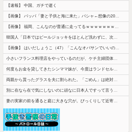
【速報】 中国、ガチで逝く
【画像】 パッパ「妻と子供と海に来た」パシャ←想像の200倍は神々しくて草
【画像】 福岡、こんなのが普通に走ってるｗｗｗｗｗｗｗｗｗｗｗｗｗｗｗｗｗｗｗｗｗｗｗｗｗｗｗｗｗｗｗｗｗｗｗｗｗｗｗｗ
韓国人「日本ではビールジョッキをほとんど洗わずに、次の客に出すんだ！ これが証拠の映像だ!!」……あー、なるほどですねー。韓国には「アレ」がな...
【画像】 はいだしょうこ（47）「こんなオバサンでいいの…？」
小さいフランス料理店をやっているのだが、ケチ主婦団体に「子持ちの主婦を大事にしないと店は潰れる･･･」云々色々言われてしまい...
何度もお金を貸してきたシンママ妹が、今度はランドセル代と制服代まで要求してきた。その裏事情を知って頭を抱えることに…
両親から貰ったグラスを夫に割られた。「ごめん」は絶対に言ってくれない
別に在なら在で気にしないのに頑なに日本人ですって言う人いない？
妻の実家の前を通ると庭に大きな穴が。びっくりして近寄ると穴の中に嫁がいて...