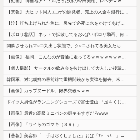
【動画】 御当地アイドルだった頃の今田美桜、レベチｗｗｗｗｗｗｗｗｗｗｗｗｗｗｗｗｗｗ
【悲報】 大ヒット同人エ□ゲの開発者、売上の入金を銀行に拒否され受け取れず、多額の納税義務だけが残る
【泣】打ち上げられた魚に、鼻先で必死に水をかけてあげる犬が話題
【ポロリ悲話】 ネットで拡散してるお○ぱいポロリ動画、何故か叩かれる・・・
開脚させられマ○コ丸出し状態で、ク○ニされてる美女たち
【画像】 福岡、こんなのが普通に走ってるｗｗｗｗｗｗｗｗｗｗｗｗｗｗｗｗｗｗｗｗｗｗｗｗｗｗｗｗｗｗｗｗｗｗｗｗｗｗｗｗ
【個人撮影】 サークルの飲み会を抜け出して大人しい後輩ちゃんと店の階段でセ●クス！
韓国軍、対北朝鮮の最前線で重機関銃から実弾を撤去、米韓合同演習では米軍の無人機を「北朝鮮の侵入だ！」と迎撃一歩手前まで……ゆるんでるなぁ
【画像】カップヌードル、限界突破ｗｗｗ
ドイツ人男性がランニングシューズで富士登山 「足をくじいて動けない」
【画像】最近の高級ミニバンの顔キモすぎだろwww
【画像】「ワイらのゴマキ（３９）」
【悲報】美容師「…手は尽くしました」おば「ｱｯ…ｯｽ…」→