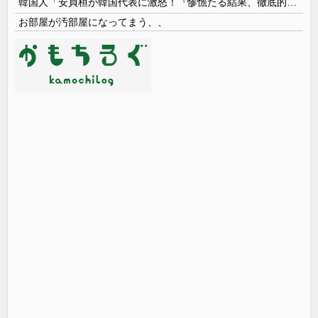
韓国人「安貞桓が韓国代表に激怒！『惨憺たる結果、徹底的な刷新が必要だ』と監督や協会を痛烈批判」
お部屋が汚部屋になってまう、、