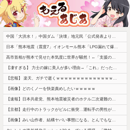
中国「大洪水！」中国ダム「決壊」地元民「公式発表より死者多い！」中国政府「住民拘束！（安否不明」中国当局「救助隊動画も削除」台風13号「三峡ﾀﾞﾑ接近中」→
日本「熊本地震（震度7」イオンモール熊本「LPG漏れて爆発（液化石油ｶﾞｽ」日本「爆発で火災が吹き飛ぶ（爆轟発生説」ハビタ「遺族説明の虚偽を認める（営業部長発言」→
高市首相が熊本で見せた本気度に世界が騒然！←「支援のスピードアップを」（海外の反応）
【凄すぎる】 力士の嫁に美人が多い理由→「これ」だったｗｗｗｗｗｗｗ
【悲報】 楽天、ガチで逝くｗｗｗｗｗｗｗｗｗｗｗｗｗｗｗｗｗｗｗｗ
【画像】どのくノ一を快楽責めしたいｗｗｗｗｗ
【速報】日本共産党、熊本地震被災者のホテル二次避難の成果はウチだとアレオレ詐欺をはじめる
【京都】走行中のトラックがビルに衝突…運転手の男性が意識不明の重体 宇治市
【画像】みい山作者、結構ヤバい事態になる。とんでもない人物との打ち合わせを自白していた