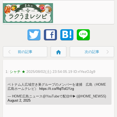
home
前の記事
次の記事
1:
シャチ ★
2025/08/02(土) 23:54:05.19 ID:rIYezOJg9
ベトナム人広域空き巣グループのメンバーを逮捕 広島（HOME
広島ホームテレビ）
https://t.co/RqlTol1Yzg
— HOME広島ニュース@YouTubeで配信中▶️ (@HOME_NEWS5)
August 2, 2025