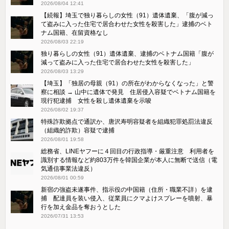
2026/08/04 12:41
【続報】埼玉で独り暮らしの女性（91）遺体遺棄、「腹が減っ
て盗みに入った住宅で居合わせた女性を殺害した」逮捕のベト
ナム国籍、在留資格なし
2026/08/03 22:19
独り暮らしの女性（91）遺体遺棄、逮捕のベトナム国籍「腹が
減って盗みに入った住宅で居合わせた女性を殺害した」
2026/08/03 13:29
【埼玉】「独居の母親（91）の所在がわからなくなった」と警
察に相談 → 山中に遺体で発見 住居侵入容疑でベトナム国籍を
現行犯逮捕 女性を殺し遺体遺棄を示唆
2026/08/02 19:37
特殊詐欺拠点で通訳か、唐沢寿明容疑者を組織犯罪処罰法違反
（組織的詐欺）容疑で逮捕
2026/08/01 19:58
総務省、LINEヤフーに４回目の行政指導・厳重注意 利用者を
識別する情報など約803万件を韓国企業が本人に無断で送信（電
気通信事業法違反）
2026/08/01 00:59
新宿の強盗未遂事件、指示役の中国籍（住所・職業不詳）を逮
捕 配達員を装い侵入、従業員にクマよけスプレーを噴射、暴
行を加え金品を奪おうとした
2026/07/31 13:53