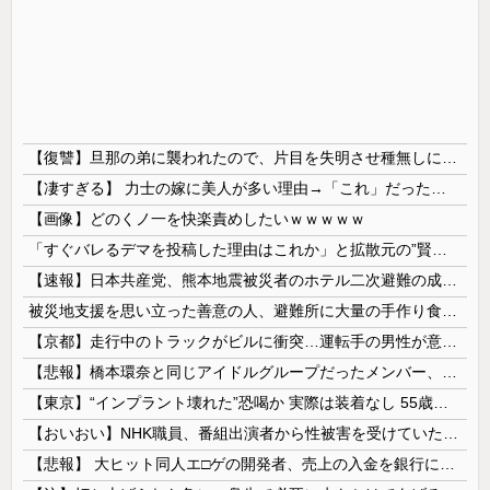
【復讐】旦那の弟に襲われたので、片目を失明させ種無しにしてやった
【凄すぎる】 力士の嫁に美人が多い理由→「これ」だったｗｗｗｗｗｗｗ
【画像】どのくノ一を快楽責めしたいｗｗｗｗｗ
「すぐバレるデマを投稿した理由はこれか」と拡散元の”賢さ”に批判が殺到中、自称ジャーナリストのやり口というのが……
【速報】日本共産党、熊本地震被災者のホテル二次避難の成果はウチだとアレオレ詐欺をはじめる
被災地支援を思い立った善意の人、避難所に大量の手作り食品を送り届けようとした結果……
【京都】走行中のトラックがビルに衝突…運転手の男性が意識不明の重体 宇治市
【悲報】橋本環奈と同じアイドルグループだったメンバー、突然暴露をしだす 【Pickup05153422】
【東京】“インプラント壊れた”恐喝か 実際は装着なし 55歳男逮捕「100件で4000万円得た」
【おいおい】NHK職員、番組出演者から性被害を受けていたことが発覚「PTSDと診断されるも、復職時に異動希望かなわず」
【悲報】 大ヒット同人エ□ゲの開発者、売上の入金を銀行に拒否され受け取れず、多額の納税義務だけが残る