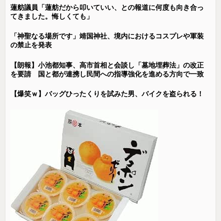
蓮舫議員「蓮舫だから叩いていい、との報道に何度も向き合っ
てきました。悔しくても」
「神聖なる場所です」靖国神社、境内におけるコスプレや軍装
の禁止を発表
【朗報】小池都知事、高市首相と会談し「墓地埋葬法」の改正
を要請 国と都が連携し民間への指導強化を進める方向で一致
【爆笑ｗ】バッグひったくりを試みた男、バイクを盗られる！