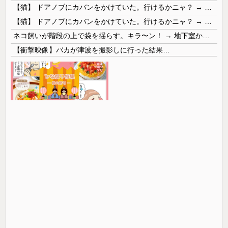
【猫】 ドアノブにカバンをかけていた。行けるかニャ？ → 猫はこうなります…
【猫】 ドアノブにカバンをかけていた。行けるかニャ？ → 猫はこうなります…
ネコ飼いが階段の上で袋を揺らす。キラ〜ン！ → 地下室からヤツが現れる…
【衝撃映像】バカが津波を撮影しに行った結果…