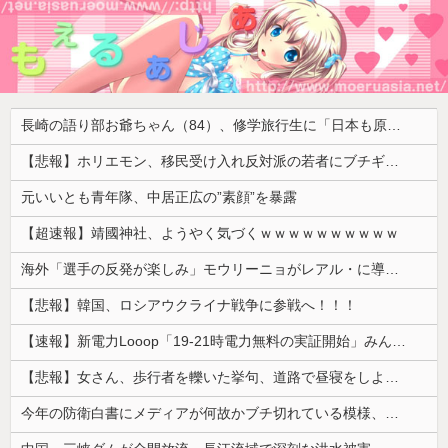
長崎の語り部お爺ちゃん（84）、修学旅行生に「日本も原爆を持たないと負ける」と言われびっくり！ 被団協代表（85）も中学生に「核を持たないで日本を守れますか」と問われ危機感
【悲報】ホリエモン、移民受け入れ反対派の若者にブチギレ「差別するなんて最低だ！」 → スタジオ誰も反論できず沈黙 ………
元いいとも青年隊、中居正広の”素顔”を暴露
【超速報】靖國神社、ようやく気づくｗｗｗｗｗｗｗｗｗｗ
海外「選手の反発が楽しみ」モウリーニョがレアル・に導入した新ルール（海外の反応）
【悲報】韓国、ロシアウクライナ戦争に参戦へ！！！
【速報】新電力Looop「19-21時電力無料の実証開始」みんなこれにするじゃん、電力会社の勢力図が変わるか
【悲報】女さん、歩行者を轢いた挙句、道路で昼寝をしようとしてしまう
今年の防衛白書にメディアが何故かブチ切れている模様、躍起になって批判するも逆に有権者からは……