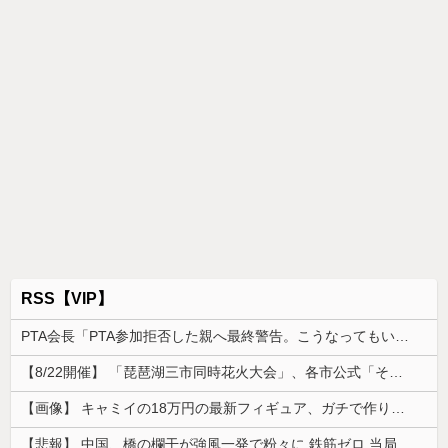
RSS【VIP】
PTA会長「PTA参加拒否した親へ最終警告。こうなってもいい？」
【8/22開催】 「琵琶湖三市同時花火大会」、各市公式「そんな花火大会は存在しない」→ 高価チケットを購入した人達がSNS阿鼻叫喚
【画像】 キャミイの18万円の最新フィギュア、ガチで作り込みがエグすぎる
【悲報】 中国、橋の欄干が強風一発で粉々に 鉄筋ゼロ 当局「接着剤でくっつけただけ」「正常で、品質問題はない」