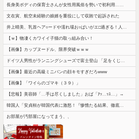
長身美ボディの保育士さんが女性用風俗を勢いで初利用…子供に絶対見せられないメスの顔でイキまくり。
文在寅、航空未経験の娘婿を重役にして収賄で起訴された
井上晴美、乳首ヘア○ードや濡れ場お○ぱいがエ□過ぎる！人生最後のラスト写真集、最高！！
【ｗ】物凄くカワイイ子猫の取っ組み合い！
【画像】カップヌードル、限界突破ｗｗｗ
ドイツ人男性がランニングシューズで富士登山 「足をくじいて動けない」
【画像】最近の高級ミニバンの顔キモすぎだろwww
【画像】「ワイらのゴマキ（３９）」
【悲報】美容師「…手は尽くしました」おば「ｱｯ…ｯｽ…」→
韓国人「安貞桓が韓国代表に激怒！『惨憺たる結果、徹底的な刷新が必要だ』と監督や協会を痛烈批判」
お部屋が汚部屋になってまう、、