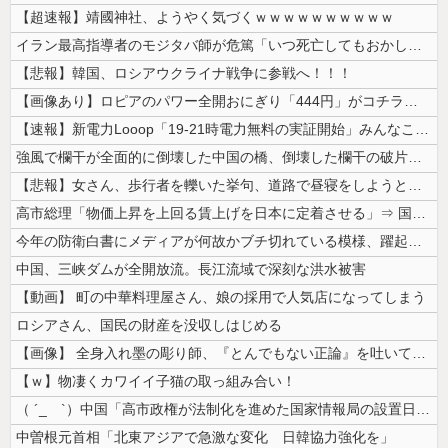
【超速報】靖國神社、ようやく気づくｗｗｗｗｗｗｗｗｗｗ
イラン最高指導者のモジタバ師が危篤「いつ死亡してもおかしくない」…イラ...
【悲報】韓国、ロシアウクライナ戦争に参戦へ！！！
【画像あり】ロピアのパワー全開おにぎり「444円」がコチラｗｗｗｗｗ
【速報】新電力Looop「19-21時電力無料の実証開始」みんなこれに...
強風で欄干が全面的に倒壊した中国の橋、倒壊した欄干の破片を調べると凄ま...
【悲報】女さん、歩行者を轢いた挙句、道路で昼寝をしようとしてしまう
高市総理「物価上昇を上回る賃上げを日本に定着させる」⇒ 国家公務員月...
今年の防衛白書にメディアが何故かブチ切れている模様、躍起になって批判す...
中国、三峡ダムが全開放流。長江流域で深刻な洪水被害
【動画】 町の中華料理屋さん、娘の採用で人気店になってしまう
ロシアさん、国民の財産を没収しはじめる
【画像】 全身入れ墨の彫り師、『とんでもない正論』を吐いて30万再生さ...
【ｗ】物凄くカワイイ子猫の取っ組み合い！
（ ´_ゝ`）中国「高市政権が法制化を進めた国家情報局の設置日が7月3...
中曽根元首相「北東アジアで急激な変化 日韓協力強化を」