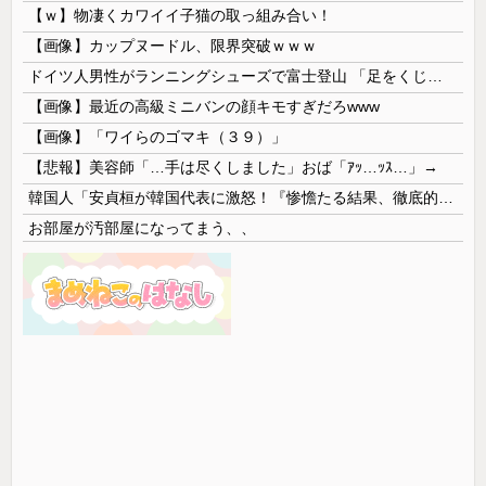
【ｗ】物凄くカワイイ子猫の取っ組み合い！
【画像】カップヌードル、限界突破ｗｗｗ
ドイツ人男性がランニングシューズで富士登山 「足をくじいて動けない」
【画像】最近の高級ミニバンの顔キモすぎだろwww
【画像】「ワイらのゴマキ（３９）」
【悲報】美容師「…手は尽くしました」おば「ｱｯ…ｯｽ…」→
韓国人「安貞桓が韓国代表に激怒！『惨憺たる結果、徹底的な刷新が必要だ』と監督や協会を痛烈批判」
お部屋が汚部屋になってまう、、