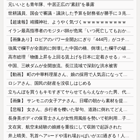
元いいとも青年隊、中居正広の”素顔”を暴露
世耕議員、国会で審議・議決した予算を財務省が勝手に３兆円動かしていると指摘・問題視
【超速報】靖國神社、ようやく気づくｗｗｗｗｗｗｗｗｗｗ
イラン最高指導者のモジタバ師が危篤「いつ死亡してもおかしくない」…イラン大統領「意思疎通はかなり難しい」！
【画像あり】ロピアのパワー全開おにぎり「444円」がコチラｗｗｗｗｗ
強風で欄干が全面的に倒壊した中国の橋、倒壊した欄干の破片を調べると凄まじい事実が発覚して……
高市総理「物価上昇を上回る賃上げを日本に定着させる」⇒ 国家公務員月給3.51％増へ
中国、三峡ダムが全開放流。長江流域で深刻な洪水被害
【動画】 町の中華料理屋さん、娘の採用で人気店になってしまう
ロシアさん、国民の財産を没収しはじめる
立ちんぼを買うもキモすぎてヤらせてもらえなかった男、代わりの足コキでまさかの大量身寸米青ｗｗｗ
【画像】 サンモニの女子アナさん、日曜の朝から素材を提供してしまう
【悲報】 女さん、歩行者を轢いた挙句、道路に倒れてどえらいことになってしまうw w w w w w w
長身美ボディの保育士さんが女性用風俗を勢いで初利用…子供に絶対見せられないメスの顔でイキまくり。
文在寅、航空未経験の娘婿を重役にして収賄で起訴された
井上晴美、乳首ヘア○ードや濡れ場お○ぱいがエ□過ぎる！人生最後のラスト写真集、最高！！