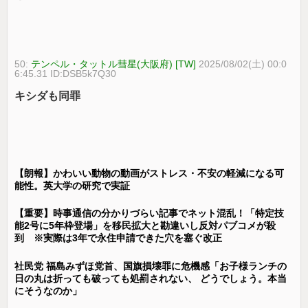
50:
テンペル・タットル彗星(大阪府) [TW]
2025/08/02(土) 00:0
6:45.31 ID:DSB5k7Q30
キシダも同罪
【朗報】かわいい動物の動画がストレス・不安の軽減になる可
能性。英大学の研究で実証
【重要】時事通信の分かりづらい記事でネット混乱！「特定技
能2号に5年枠登場」を移民拡大と勘違いし反対パブコメが殺
到 ※実際は3年で永住申請できた穴を塞ぐ改正
社民党 福島みずほ党首、国旗損壊罪に危機感「お子様ランチの
日の丸は折っても破っても処罰されない、 どうでしょう。本当
にそうなのか」