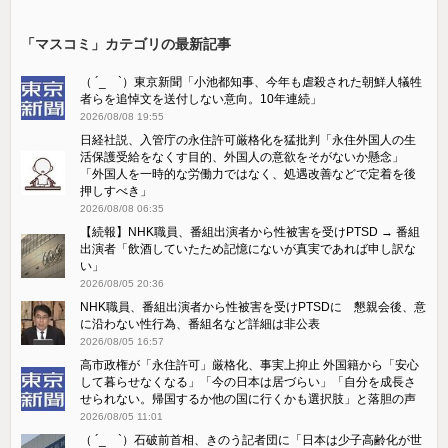
「マスコミ」カテゴリの最新記事
（ ´_ゝ`）東京新聞「小池都知事、今年も虐殺された朝鮮人犠牲
者らを追悼文を送付しない意向。10年連続」
2026/08/08 19:55
日経社説、入管庁の永住許可厳格化を猛批判「永住外国人の生
活保護受給をなくす目的、外国人の意欲をそがないか懸念」
「外国人を一時的な労働力ではなく、処遇改善などで定着を後
押しすべき」
2026/08/08 06:35
【続報】NHK職員、番組出演者から性被害を受けPTSD → 番組
出演者「飲酒していたため記憶にないが真実であれば申し訳な
い」
2026/08/05 20:36
NHK職員、番組出演者から性被害を受けPTSDに 懇親会後、意
に沿わない性行為、番組名など詳細は非公表
2026/08/05 16:57
高市政権が「永住許可」厳格化、事実上抑止 外国籍から「安心
して暮らせなくなる」「今の日本は居づらい」「自分を成長さ
せられない。帰国するか他の国に行くかも選択肢」と落胆の声
2026/08/05 11:01
（ ´_ゝ`）石破前首相、きのう記者団に「日本は少子高齢化が世