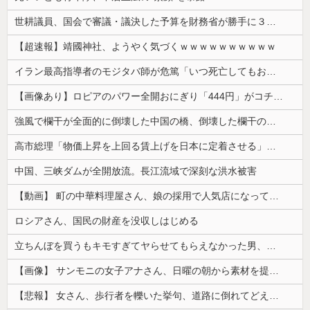
世耕議員、国会で審議・議決した予算を財務省が勝手に３兆円動かしていると指摘・問題視
【超速報】靖國神社、ようやく気づくｗｗｗｗｗｗｗｗｗｗ
イラン最高指導者のモジタバ師が危篤「いつ死亡してもおかしくない」…イラン大統領「意思疎通はかなり難しい」！
【画像あり】ロピアのパワー全開おにぎり「444円」がコチラｗｗｗｗｗ
強風で欄干が全面的に倒壊した中国の橋、倒壊した欄干の破片を調べると凄まじい事実が発覚して……
高市総理「物価上昇を上回る賃上げを日本に定着させる」⇒ 国家公務員月給3.51％増へ
中国、三峡ダムが全開放流。長江流域で深刻な洪水被害
【動画】 町の中華料理屋さん、娘の採用で人気店になってしまう
ロシアさん、国民の財産を没収しはじめる
立ちんぼを買うもキモすぎてヤらせてもらえなかった男、代わりの足コキでまさかの大量身寸米青ｗｗｗ
【画像】 サンモニの女子アナさん、日曜の朝から素材を提供してしまう
【悲報】 女さん、歩行者を轢いた挙句、道路に倒れてどえらいことになってしまうw w w w w w w