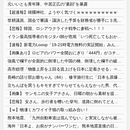
元いいとも青年隊、中居正広の”素顔”を暴露
【超速報】靖國神社、ようやく気づくｗｗｗｗｗｗｗｗｗｗ
世耕議員、国会で審議・議決した予算を財務省が勝手に３兆円動かしていると指摘・問題視
【悲報】韓国、ロシアウクライナ戦争に参戦へ！！！
イラン最高指導者のモジタバ師が危篤「いつ死亡してもおかしくない」…イラン大統領「意思疎通はかなり難しい」！
【速報】新電力Looop「19-21時電力無料の実証開始」みんなこれにするじゃん、電力会社の勢力図が変わるか
【画像あり】ロピアのパワー全開おにぎり「444円」がコチラｗｗｗｗｗ
強風で欄干が全面的に倒壊した中国の橋、倒壊した欄干の破片を調べると凄まじい事実が発覚して……
高市総理「物価上昇を上回る賃上げを日本に定着させる」⇒ 国家公務員月給3.51％増へ
長崎の語り部お爺ちゃん（84）、修学旅行生に「日本も原爆を持たないと負ける」と言われびっくり！ 被団協代表（85）も中学生に「核を持たないで日本を守れますか」と問われ危機感
立ちんぼを買うもキモすぎてヤらせてもらえなかった男、代わりの足コキでまさかの大量身寸米青ｗｗｗ
【画像】 サンモニの女子アナさん、日曜の朝から素材を提供してしまう
【悲報】 女さん、歩行者を轢いた挙句、道路に倒れてどえらいことになってしまうw w w w w w w
【ｗ】物凄くカワイイ子猫の取っ組み合い！
熊本地震、「九州自動車道は混んでない」と実況しながら被災地へ向かう有名アナなどに批判殺到 全国紙記者「最新の状況をいち早く伝えることは報道機関としての責務」「情報を取り上げることには大きな意義がある」
海外「日本よ、お前がナンバーワンだ」 熊本地震直後の日本の対応のスピードに世界が衝撃