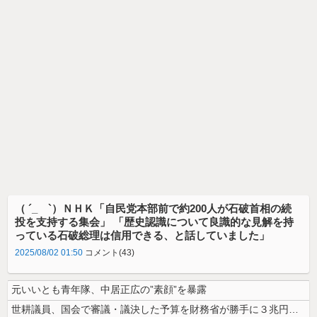
（ ´_ゝ`）ＮＨＫ「自民党本部前で約200人が石破首相の続
投を支持する集会」 「歴史認識について良識的な見解を持
っている石破総理は信用できる、と話していました」
2025/08/02 01:50
コメント(43)
元いいとも青年隊、中居正広の”素顔”を暴露
世耕議員、国会で審議・議決した予算を財務省が勝手に３兆円動かしていると...