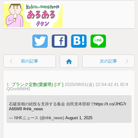
home
前の記事
次の記事
1:
プランク定数(愛媛県) [ﾆﾀﾞ]
2025/08/01(金) 22:54:42.41 ID:9
QGnrMMH0
石破首相の続投を支持する集会 自民党本部前で
https://t.co/JHG7r
A66W8
#nhk_news
— NHKニュース (@nhk_news)
August 1, 2025