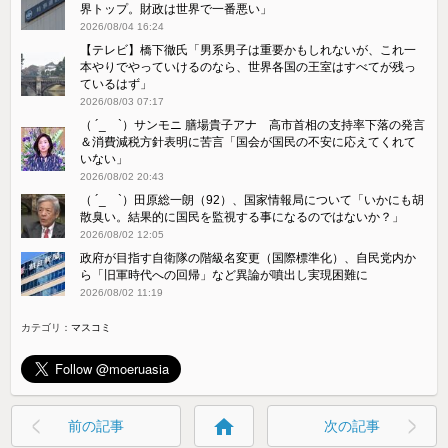
界トップ。財政は世界で一番悪い」
2026/08/04 16:24
【テレビ】橋下徹氏「男系男子は重要かもしれないが、これ一
本やりでやっていけるのなら、世界各国の王室はすべてが残っ
ているはず」
2026/08/03 07:17
（ ´_ゝ`）サンモニ 膳場貴子アナ 高市首相の支持率下落の発言
＆消費減税方針表明に苦言「国会が国民の不安に応えてくれて
いない」
2026/08/02 20:43
（ ´_ゝ`）田原総一朗（92）、国家情報局について「いかにも胡
散臭い。結果的に国民を監視する事になるのではないか？」
2026/08/02 12:05
政府が目指す自衛隊の階級名変更（国際標準化）、自民党内か
ら「旧軍時代への回帰」など異論が噴出し実現困難に
2026/08/02 11:19
カテゴリ：
マスコミ
home
前の記事
次の記事