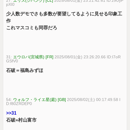
27:
エリス(ジパング) [CL]
2025/08/01(金) 23:21:42.61 ID:z9UyF
pXI0
少人数デモでさも多数が要望してるように見せる印象工
作
これマスコミも同罪だろ
31:
エウロパ(宮城県) [FR]
2025/08/01(金) 23:26:20.66 ID:I7oR
GSfV0
石破＝福島みずほ
54:
ウォルフ・ライエ星(庭) [GB]
2025/08/02(土) 00:17:49.58 I
D:f80ZRDEP0
>>31
石破=村山富市