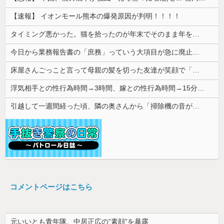
【速報】 イオンモール熊本の爆発原因が判明！！！！
タイミング悪かった。猫を拾ったのが年末でそのまま年を越すことになった
今日から業務報告書の「庶務」っていう大項目が急に廃止されたんだけど意味不明すぎる
床屋さんごっこと言って母親の髪を切った友達が笑顔で「はい、次〇〇の番！」とハサミを差し出してきた。
浮気相手との性行為時間→3時間、嫁との性行為時間→15分wwwwwwwww
引越して一週間経った頃、隣の奥さんから「掃除機の音がうるさい」と苦情があった。静かに暮らしていたはずなのに、原因を探るとまさかの事実が…
コメントページはこちら
元いいとも青年隊、中居正広の”素顔”を暴露