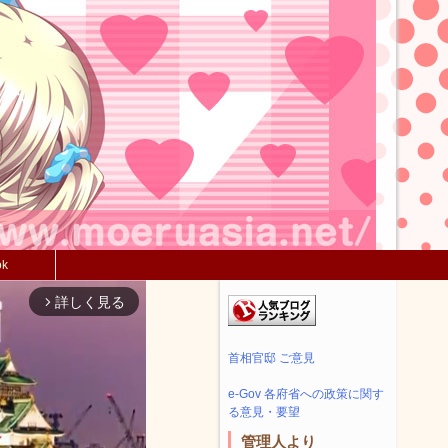
ok
詳しく見る
arrow_forward_ios
首相官邸 ご意見
e-Gov 各府省への政策に関す
る意見・要望
管理人より