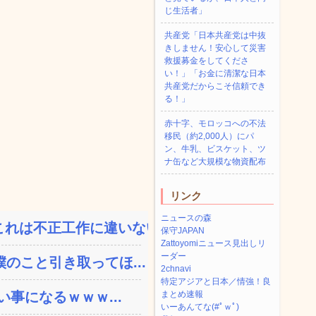
じ生活者」
共産党「日本共産党は中抜
きしません！安心して災害
救援募金をしてくださ
い！」「お金に清潔な日本
共産党だからこそ信頼でき
る！」
赤十字、モロッコへの不法
移民（約2,000人）にパ
ン、牛乳、ビスケット、ツ
ナ缶など大規模な物資配布
リンク
ニュースの森
れは不正工作に違いない！...
保守JAPAN
Zattoyomiニュース見出しリ
ーダー
のこと引き取ってほ...
2chnavi
特定アジアと日本／情強！良
い事になるｗｗｗ...
まとめ速報
いーあんてな(#ﾟｗﾟ)