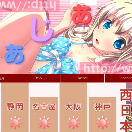
紹介
RSS
Twitter
Facebo