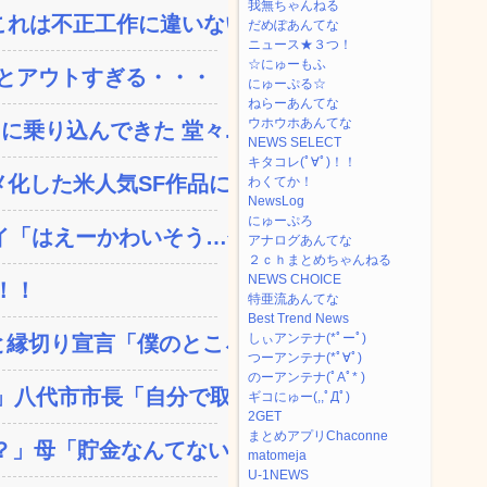
我無ちゃんねる
れは不正工作に違いない！...
だめぽあんてな
ニュース★３つ！
☆にゅーもふ
とアウトすぎる・・・
にゅーぷる☆
ねらーあんてな
ウホウホあんてな
乗り込んできた 堂々...
NEWS SELECT
キタコレ(ﾟ∀ﾟ)！！
した米人気SF作品に絶...
わくてか！
NewsLog
にゅーぷろ
「はえーかわいそう…会...
アナログあんてな
２ｃｈまとめちゃんねる
NEWS CHOICE
！！
特亜流あんてな
Best Trend News
しぃアンテナ(*ﾟーﾟ)
縁切り宣言「僕のところ...
つーアンテナ(*ﾟ∀ﾟ)
のーアンテナ(ﾟAﾟ* )
八代市市長「自分で取り...
ギコにゅー(,,ﾟДﾟ)
2GET
まとめアプリChaconne
」母「貯金なんてない...
matomeja
U-1NEWS