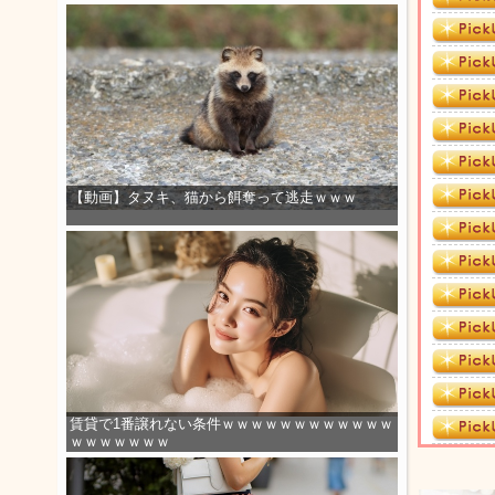
【動画】タヌキ、猫から餌奪って逃走ｗｗｗ
賃貸で1番譲れない条件ｗｗｗｗｗｗｗｗｗｗｗｗ
ｗｗｗｗｗｗｗ