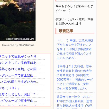
今年もよろしくおねがいしま
す(´・ω・`)
手洗い・うがい・睡眠・栄養
もお願いいたします
最新記事
（ ´_ゝ`）中国、広島原爆投
下から８１年を迎えたこと
Powered by 
GliaStudios
を受け「日本は原爆被害者
の立場で同情を買おうとす
るのを止めろ」
Mute
【平等は？】文科省、若手
女性研究者支援のため大学
に補助金交付（年間最大
5000万円）「将来のリーダ
ーとして活躍する（女性
の）人材を輩出したい」
韓国サッカー協会 2011～
12年に外国人審判員・監督
官ら10数人を性接待（W杯