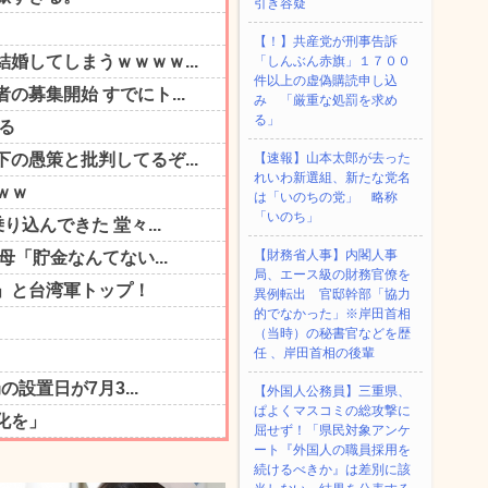
引き容疑
【！】共産党が刑事告訴
「しんぶん赤旗」１７００
件以上の虚偽購読申し込
み 「厳重な処罰を求め
る」
【速報】山本太郎が去った
れいわ新選組、新たな党名
は「いのちの党」 略称
「いのち」
【財務省人事】内閣人事
局、エース級の財務官僚を
異例転出 官邸幹部「協力
的でなかった」※岸田首相
（当時）の秘書官などを歴
任 、岸田首相の後輩
【外国人公務員】三重県、
ぱよくマスコミの総攻撃に
屈せず！「県民対象アンケ
ート『外国人の職員採用を
続けるべきか』は差別に該