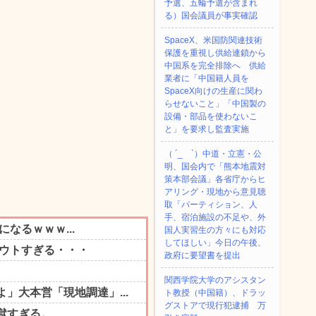
予選、五輪予選が含まれ
る）国会議員が事実確認
SpaceX、米国防関連技術
保護を重視し供給連鎖から
中国系を完全排除へ 供給
業者に「中国籍人員を
SpaceX向けの生産に関わ
らせないこと」「中国製の
設備・部品を使わないこ
と」を要求し監査実施
（ ´_ゝ`）中道・立憲・公
明、国会内で「熊本地震対
策本部会議」各省庁からヒ
アリング・現地から意見聴
取「パーティション、人
手、宿泊施設の不足や、外
国人実習生の方々にも対応
してほしい」今日の午後、
政府に要望書を提出
関西学院大学のアシスタン
ト教授（中国籍）、ドラッ
グストアで現行犯逮捕 万