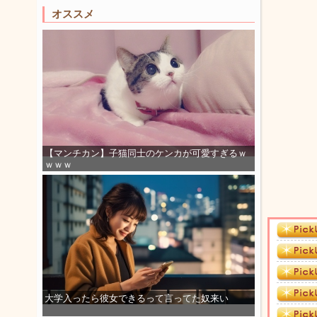
オススメ
【マンチカン】子猫同士のケンカが可愛すぎるｗ
ｗｗｗ
大学入ったら彼女できるって言ってた奴来い