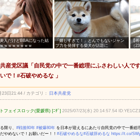
美人だけどBBAになった結
「嬉しすぎて！」とんでもないジャン
【画
ｗｗｗｗｗｗｗｗ
プ力を発揮する柴犬が話題に
（2
を募
共産党区議「自民党の中で一番総理にふさわしい人で
いで！#石破やめるな 」
月23日21:44 / カテゴリ：
日本共産党
フェイスロック(愛媛県) [ﾆﾀﾞ]
2025/07/23(水) 20:14:57.54 ID:YE1CZ
る限り、
#戦後80年
#被爆80年
を日本が迎えるにあたり自民党の中で一番総
だやめないで！お願いだー！！
#石破やめるな
#石破辞めるな
https://t.co/S