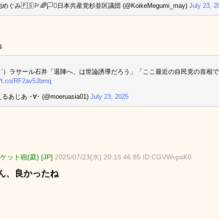
めぐみ🇵🇸🏳️‍🌈🏳️‍⚧️日本共産党杉並区議団 (@KoikeMegumi_may)
July 23, 2
事
_ゝ`）ラサール石井「退陣へ、は世論誘導だろう」「ここ最近の自民党の首相
//t.co/RF2av5Jbmq
るあじあ ･∀･ (@moeruasia01)
July 23, 2025
ケット砲(庭) [JP]
2025/07/23(水) 20:15:46.85 ID:CGVWvpsK0
ん、良かったね