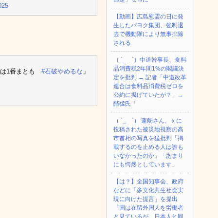
025
【動画】広島慰霊の日に発
生したパヨク集団、強制退
去で機動隊により無事排除
される
（ ´_ゝ`）中道幹事長、食料
品消費税2年間1%の閣議決
では1番まとも
#石破やめるな
」
定を批判 → 記者「中道改革
連合は食料品消費税ゼロを
公約に掲げていたが？」→
階猛氏「
（ ´_ゝ`） 蓮舫さん、ｘに
投稿された被災地視察の高
市首相の写真を猛批判「掲
載するのを止める人は誰も
いなかったのか」「あまり
にも愕然としています」
【は？】全国知事会、政府
などに「多文化共生社会実
現に向けた提言」を提出
「国は在留外国人を労働者
と見ているが、日本人と同