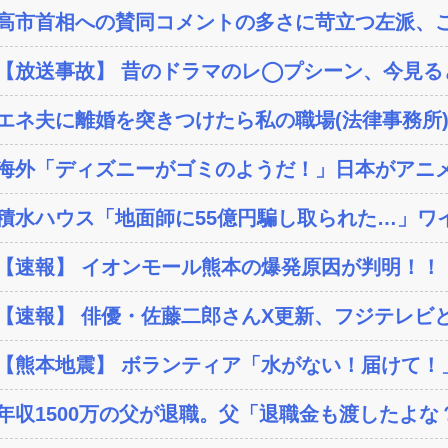
高市首相への賛同コメントの多さに苛立つ左派、こ
【放送事故】 昔のドラマのレ◯プシーン、今見る
エネ夫に離婚を突きつけたら私の職場(法律事務所)に
海外「ディズニーがゴミのようだ！」日本がアニメ化
積水ハウス「地面師に55億円騙し取られた…」ワイ
【速報】 イオンモール熊本の爆発原因が判明！！
【速報】 俳優・佐藤二郎さんX更新、フジテレビと
【熊本地震】 ボランティア「水がない！届けて！」
年収1500万の父が退職。父「退職金も渡したよな？