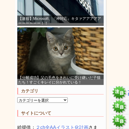
【速報】Microsoft、『神対応』キタァアアアアア
ーーーーーー！！
【分離成功】父の毛色をきれいに受け継いだ子猫
たち！すごくキレイに分かれている！
カテゴリ
サイトについて
絵提供：
２ch全AAイラスト化計画
さま