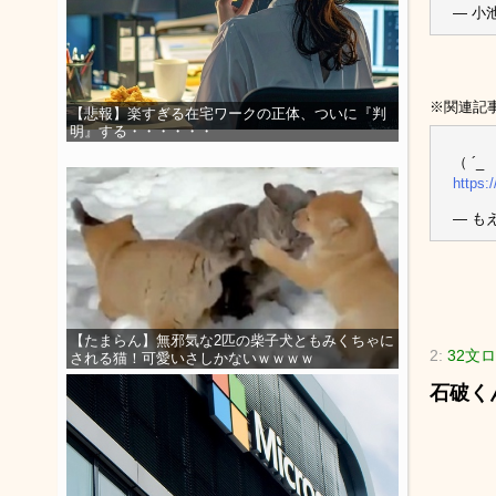
— 小池
※関連記
【悲報】楽すぎる在宅ワークの正体、ついに『判
明』する・・・・・・
（ ´
https:
— もえ
【たまらん】無邪気な2匹の柴子犬ともみくちゃに
2:
32文ロ
される猫！可愛いさしかないｗｗｗｗ
石破く