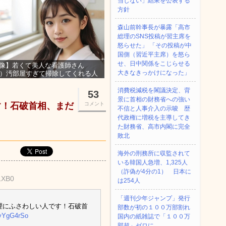
当しない」結果を公表する
方針
森山前幹事長が暴露「高市
総理のSNS投稿が習主席を
怒らせた」 「その投稿が中
国側（習近平主席）を怒ら
せ、日中関係をこじらせる
像】若くて美人な看護師さん
大きなきっかけになった」
3）汚部屋すぎて掃除してくれる人
集ｗｗｗ
消費税減税を閣議決定、背
53
景に首相の財務省への強い
す！石破首相、まだ
コメント
不信と人事介入の示唆 歴
代政権に増税を主導してき
た財務省、高市内閣に完全
敗北
海外の刑務所に収監されて
いる韓国人急増、1,325人
（詐偽が4分の1） 日本に
1XB0
は254人
「週刊少年ジャンプ」発行
理にふさわしい人です！石破首
部数が初の１００万部割れ
WyYgG4rSo
国内の紙雑誌で「１００万
部超」ゼロに