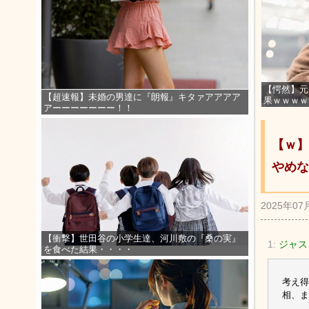
【愕然】元
【超速報】未婚の男達に『朗報』キタァアアアア
果ｗｗｗｗ
アーーーーーーー！！
【ｗ】
やめな
2025年07
【衝撃】世田谷の小学生達、河川敷の『桑の実』
1:
ジャスト
を食べた結果・・・・
考え得
相、ま