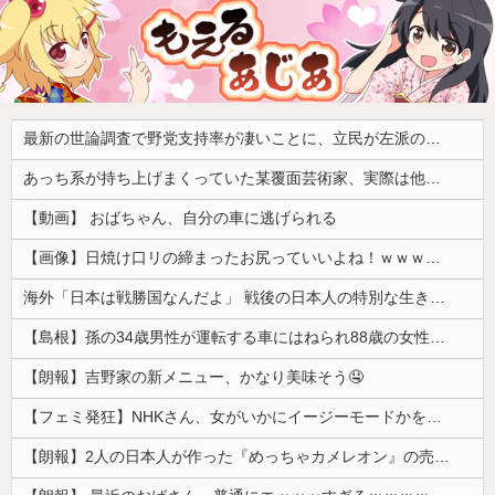
最新の世論調査で野党支持率が凄いことに、立民が左派の嫌う政策に賛同してしまった結果……
あっち系が持ち上げまくっていた某覆面芸術家、実際は他人に迷惑をかけまくりだったと証明されてしまい……
【動画】 おばちゃん、自分の車に逃げられる
【画像】日焼け口リの締まったお尻っていいよね！ｗｗｗｗｗ
海外「日本は戦勝国なんだよ」 戦後の日本人の特別な生き様に各国から称賛の声
【島根】孫の34歳男性が運転する車にはねられ88歳の女性が死亡…民家の敷地内での事故 奥出雲町
【朗報】吉野家の新メニュー、かなり美味そう🤤
【フェミ発狂】NHKさん、女がいかにイージーモードかをわかりやすく放映してしまうｗｗｗ
【朗報】2人の日本人が作った『めっちゃカメレオン』の売り上げ、１４７億円突破