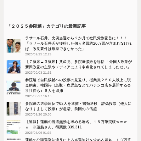
「２０２５参院選」カテゴリの最新記事
ラサール石井、比例当選から２か月で社民党副党首に！！！
「ラサール石井氏が獲得した個人名票約20万票が含まれなけれ
ば、政党要件は維持できなかった」
2025/09/25 12:28
【７議席→３議席】共産党、参院選惨敗を総括 「外国人政策が
新興政党の主張やメディアにより争点化されてしまったせい」
2025/09/03 21:31
参院選で自民候補への投票の見返り、従業員２５０人以上に現
金約束、韓国籍（鳥取・鹿児島などでパチンコ店を展開する会
社社長ら）６人を逮捕
2025/08/27 16:13
参院選の選挙違反で62人を逮捕・書類送検 詐偽投票（他人に
なりすまして投票）が急増、前回の３倍超
2025/08/20 20:06
【速報】蓮舫の当選無効を求める署名、１５万筆突破ｗｗｗ
ｗ ※蓮舫さん、得票数 339,311
2025/08/06 01:36
蓮舫の公職選挙法違反による当選無効を求める署名、１３万筆