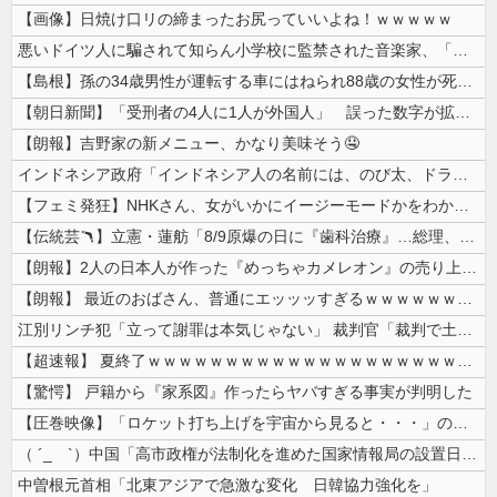
【画像】日焼け口リの締まったお尻っていいよね！ｗｗｗｗｗ
悪いドイツ人に騙されて知らん小学校に監禁された音楽家、「あと2時間で合...
【島根】孫の34歳男性が運転する車にはねられ88歳の女性が死亡…民家の...
【朝日新聞】「受刑者の4人に1人が外国人」 誤った数字が拡散し外国人排...
【朗報】吉野家の新メニュー、かなり美味そう🤤
インドネシア政府「インドネシア人の名前には、のび太、ドラえもん、スネ夫...
【フェミ発狂】NHKさん、女がいかにイージーモードかをわかりやすく放映...
【伝統芸🪃】立憲・蓮舫「8/9原爆の日に『歯科治療』…総理、なぜこの...
【朗報】2人の日本人が作った『めっちゃカメレオン』の売り上げ、１４７億...
【朗報】 最近のおばさん、普通にエッッッすぎるｗｗｗｗｗｗｗｗｗｗ
江別リンチ犯「立って謝罪は本気じゃない」 裁判官「裁判で土下座してない...
【超速報】 夏終了ｗｗｗｗｗｗｗｗｗｗｗｗｗｗｗｗｗｗｗｗｗｗｗｗｗｗ...
【驚愕】 戸籍から『家系図』作ったらヤバすぎる事実が判明した
【圧巻映像】「ロケット打ち上げを宇宙から見ると・・・」の動画が衝撃的
（ ´_ゝ`）中国「高市政権が法制化を進めた国家情報局の設置日が7月3...
中曽根元首相「北東アジアで急激な変化 日韓協力強化を」