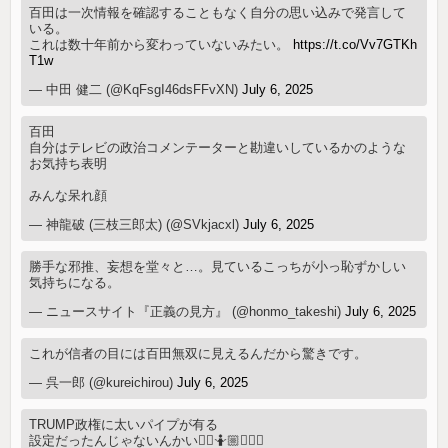
百田は一次情報を確認することもなく自分の思い込みで発言して
いる。
これは数十年前から変わっていないみたい。
https://t.co/Vv7GTKh
T1w
— 中田 健二 (@KqFsgI46dsFFvXN)
July 6, 2025
百田
自分はテレビの政治コメンテーターと勘違いしているかのような
お気持ち表明
みんな呆れ顔
— 神龍破 (三枝三郎太) (@SVkjacxl)
July 6, 2025
勝手な邪推、妄想を堂々と…。見ているこっちが小っ恥ずかしい
気持ちになる。
— ニュースサイト『正義の見方』 (@honmo_takeshi)
July 6, 2025
これが信者の目には百田無双に見えるんだから驚きです。
— 呉一郎 (@kureichirou)
July 6, 2025
TRUMP政権に太いパイプが有る
設定だったんじゃないんかい🤷‍♂️🤷🏼🤷🏼‍♀️