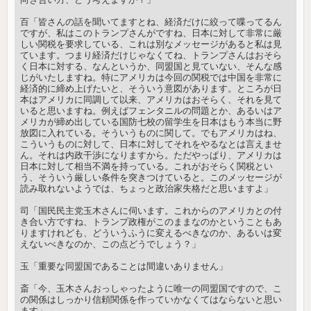
百「皆さんの話を聞いてますとね、経済だけに絞って喋ってるん
ですが、私はこのトランプさんがですね、日本に対して非常に厳
しい関税を要求している、これは別なメッセージがあると私は見
ています。つまり経済だけじゃなくてね、トランプさんはおそら
く日本に対する、なんというか、同盟国と見ていない、そんな感
じがいたしますね。特にアメリカは今回の関税では中国を非常に
経済的に締め上げたいと、そういう意図があります。ところが日
本はアメリカに同調して以来、アメリカはおそらく、それを見て
いると思いますね。例えばフェンタニルの問題とか、あるいはア
メリカが締め出している国防七校の留学生を日本はもう本当に野
放図に入れている。そういうものに関して。でもアメリカはね、
こういうものに対して、日本に対してそれをやるなとは言えませ
ん。それは内政干渉になりますから。ただやっぱり、アメリカは
日本に対して相当不満を持っている。これがおそらく関税とい
う、そういう厳しい条件を突きつけていると。このメッセージが
読み取れないようでは、ちょっと政治家失格だと思いますよ」
司「国民民主党玉木さんに伺います。これからのアメリカとの付
き合い方ですね、トランプ政権がこのままなのかということもあ
りますけれども、どういうふうに変えるべきなのか、あるいは変
えないべきなのか、この点どうでしょう？」
玉「重要な同盟国であることは間違いありません」
斎「今、玉木さんおっしゃったように唯一の同盟国ですので、こ
の関係はしっかり信頼関係を作っていかなくてはならないと思い
ます」