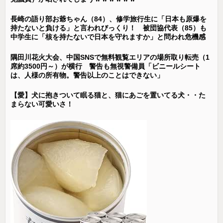
長崎の語り部お爺ちゃん（84）、修学旅行生に「日本も原爆を
持たないと負ける」と言われびっくり！ 被団協代表（85）も
中学生に「核を持たないで日本を守れますか」と問われ危機感
隅田川花火大会、中国SNSで無料観覧エリアの場所取り転売（1
席約3500円～）が横行 警告も無視警備員「ビニールシート
は、人様の所有物。警告以上のことはできない」
【愛】犬に抱きついて眠る猫と、猫にあごを置いてる犬・・た
まらない可愛いさ！