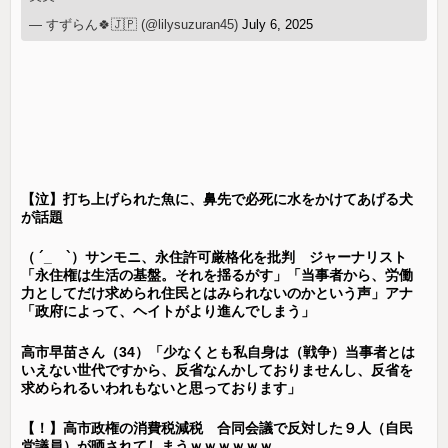
— すずらん🍀🇯🇵 (@lilysuzuran45)
July 6, 2025
【泣】打ち上げられた魚に、鼻先で必死に水をかけてあげる犬
が話題
（ ´_ゝ`）サンモニ、永住許可厳格化を批判 ジャーナリスト
「永住権は生活の基盤。それを揺るがす」「当事者から、労働
力としてだけ求められ住民とはみられないのかという声」アナ
「政府によって、ヘイトがより進んでしまう」
高市早苗さん（34）「少なくとも私自身は（戦争）当事者とは
いえない世代ですから、反省なんかしておりませんし、反省を
求められるいわれもないと思っております」
【！】高市政権の消費税減税 合同会議で反対した９人（自民
党議員）が晒されてしまうｗｗｗｗｗｗ