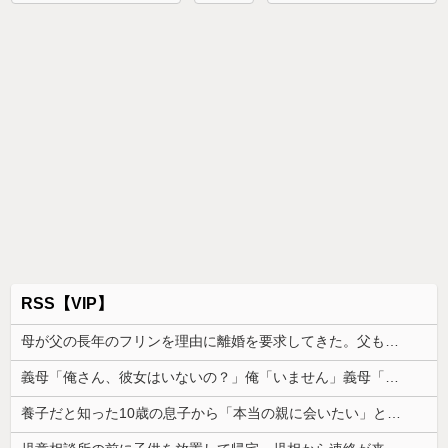
RSS【VIP】
母が父の長年のフリンを理由に離婚を要求してきた。父も私も驚いたが母の言い分を聞くと...
義母「俺さん、彼女はいないの？」俺「いません」義母「嫁子、チャンスよ！」→その瞬間、嫁が顔を真っ赤にして…
養子だと知った10歳の息子から「本当の親に会いたい」と相談された。正直に答えたら夫婦関係が急変して…