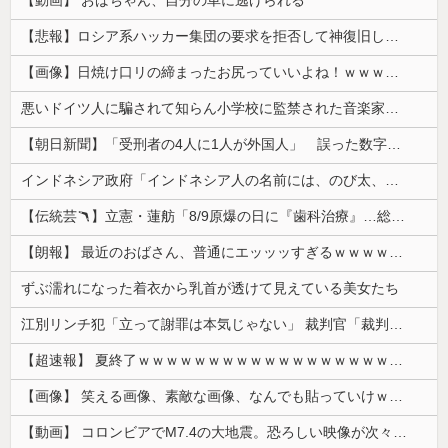
【動画】 おばちゃん、自分の車に逃げられる
【悲報】ロシア系ハッカー集団の要求を拒否して神復旧した大手冷凍ニチレイ、宣言通り全ての盗んだデータが公開される
【画像】日焼け口リの締まったお尻っていいよね！ｗｗｗｗｗ
悪いドイツ人に騙されて知らん小学校に監禁された音楽家、「あと2時間で合奏です」と通告されてしまい……
【朝日新聞】「受刑者の4人に1人が外国人」 誤った数字が拡散し外国人排斥に 実際は約14人に1人
インドネシア政府「インドネシア人の名前には、のび太、ドラえもん、スネ夫、ナルト、しんちゃんなどあります」
【伝統芸🪃】立憲・蓮舫「8/9原爆の日に『歯科治療』…総理、なぜこの日に？」→それでは同日の蓮舫さんのインスタ投稿をご覧ください...
【朗報】 最近のおばさん、普通にエッッッすぎるｗｗｗｗｗｗｗｗｗｗ
ずぶ濡れになった着衣から乳首が透けて見えている美女たち
江別リンチ犯「立って謝罪は本気じゃない」 裁判官「裁判で土下座してないキミは本気じゃないな」
【超速報】 夏終了ｗｗｗｗｗｗｗｗｗｗｗｗｗｗｗｗｗｗｗｗｗｗｗｗｗｗｗｗｗｗｗｗｗｗｗｗｗｗｗｗ
【画像】 笑える画像、素敵な画像、なんでも貼っていけｗｗｗｗｗ
【動画】 コロンビアでM7.4の大地震。恐ろしい映像が次々と届く。