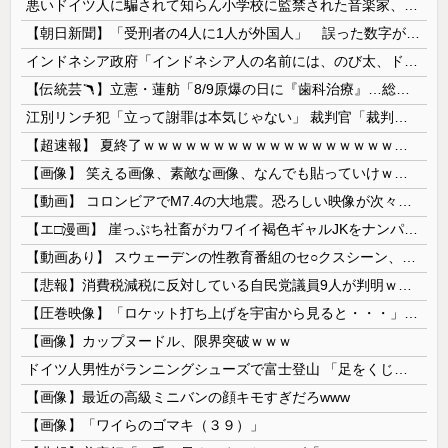
悪いドイツ人に騙されて知らん小学校に監禁された音楽家、「あと2時間で合奏です」と通告されてしまい……
【朝日新聞】「受刑者の4人に1人が外国人」 誤った数字が拡散し外国人排斥に 実際は約14人に1人
インドネシア政府「インドネシア人の名前には、のび太、ドラえもん、スネ夫、ナルト、しんちゃんなどあります」
【伝統芸🪃】立憲・蓮舫「8/9原爆の日に『歯科治療』…総理、なぜこの日に？」→それでは同日の蓮舫さんのインスタ投稿をご覧ください...
江別リンチ犯「立って謝罪は本気じゃない」 裁判官「裁判で土下座してないキミは本気じゃないな」
【超速報】 夏終了ｗｗｗｗｗｗｗｗｗｗｗｗｗｗｗｗｗｗｗｗｗｗｗｗｗｗｗｗｗｗｗｗｗｗｗｗｗｗｗｗ
【画像】 笑える画像、素敵な画像、なんでも貼っていけｗｗｗｗｗ
【動画】 コロンビアでM7.4の大地震。恐ろしい映像が次々と届く。
【エ□漫画】 崖っぷち社畜がカワイイ褐色ギャルJKをナンパから助けた結果…！お礼にエ●チなマッサージからの甘々の純愛交尾…！
【動画あり】 スウェーデンの性教育番組のセ○クスシーン、AVの10倍エ□いと話題に
【悲報】消費税減税に反対している自民党議員9人が判明ｗｗｗｗｗｗ
【圧巻映像】「ロケット打ち上げを宇宙から見ると・・・」の動画が衝撃的
【画像】カップヌードル、限界突破ｗｗｗ
ドイツ人男性がランニングシューズで富士登山 「足をくじいて動けない」
【画像】最近の高級ミニバンの顔キモすぎだろwww
【画像】「ワイらのゴマキ（３９）」