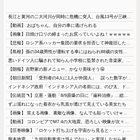
長江と黄河の二大河川が同時に危機に突入、台風13号が三峡ダムに襲い掛かった結果……
【動画】 おばちゃん、自分の車に逃げられる
【画像】日焼け口リの締まったお尻っていいよね！ｗｗｗｗｗ
【悲報】ロシア系ハッカー集団の要求を拒否して神復旧した大手冷凍ニチレイ、宣言通り全ての盗んだデータが公開される
【島根】孫の34歳男性が運転する車にはねられ88歳の女性が死亡…民家の敷地内での事故 奥出雲町
悪いドイツ人に騙されて知らん小学校に監禁された音楽家、「あと2時間で合奏です」と通告されてしまい……
【朗報】吉野家の新メニュー、かなり美味そう🤤
【朝日新聞】「受刑者の4人に1人が外国人」 誤った数字が拡散し外国人排斥に 実際は約14人に1人
インドネシア政府「インドネシア人の名前には、のび太、ドラえもん、スネ夫、ナルト、しんちゃんなどあります」
【伝統芸🪃】立憲・蓮舫「8/9原爆の日に『歯科治療』…総理、なぜこの日に？」→それでは同日の蓮舫さんのインスタ投稿をご覧ください...
ずぶ濡れになった着衣から乳首が透けて見えている美女たち
【画像】 笑える画像、素敵な画像、なんでも貼っていけｗｗｗｗｗ
【動画】 コロンビアでM7.4の大地震。恐ろしい映像が次々と届く。
【圧巻映像】「ロケット打ち上げを宇宙から見ると・・・」の動画が衝撃的
熊本地震、「九州自動車道は混んでない」と実況しながら被災地へ向かう有名アナなどに批判殺到 全国紙記者「最新の状況をいち早く伝えることは報道機関としての責務」「情報を取り上げることには大きな意義がある」