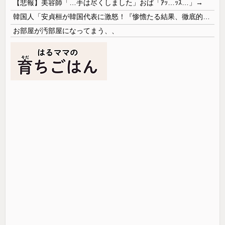
【悲報】美容師「…手は尽くしました」おば「ｱｯ…ｯｽ…」→
韓国人「安貞桓が韓国代表に激怒！『惨憺たる結果、徹底的な刷新が必要だ』と監督や協会を痛烈批判」
お部屋が汚部屋になってまう、、