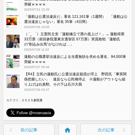
突破ｗｗｗｗ
2025/07/31 15:35
「蓮舫は公選法違反だ」署名 121,161筆（1週間） 「蓮舫は公
選法違反じゃない」署名 35筆（4日間）
2025/07/29 14:05
（ ´_ゝ`）立憲民主党「蓮舫擁立で票の底上げ！」→ 蓮舫得票
33万票（前回参院選東京選挙区 67万票）実質敗戦「蓮舫氏
の“割込み出馬”がなければ…」
2025/07/28 11:02
蓮舫の公職選挙法違反による当選無効を求める署名、94,000筆
突破ｗｗｗｗ
2025/07/27 05:46
【R4】立民の蓮舫氏に公選法違反疑惑が浮上 野田氏「事実関
係把握したい」 違反なら公民権停止 ※蓮舫がアウトなら繰
り上げは白真勲、その下は石川大我
2025/07/26 03:37
カテゴリ：
２０２５参院選
home
前の記事
次の記事