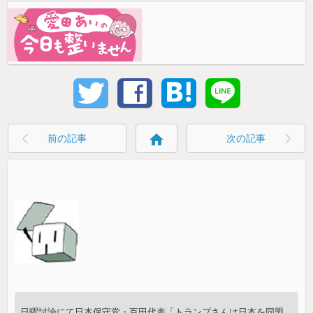
home
前の記事
次の記事
日曜討論にて日本保守党・百田代表「トランプさんは日本を同盟