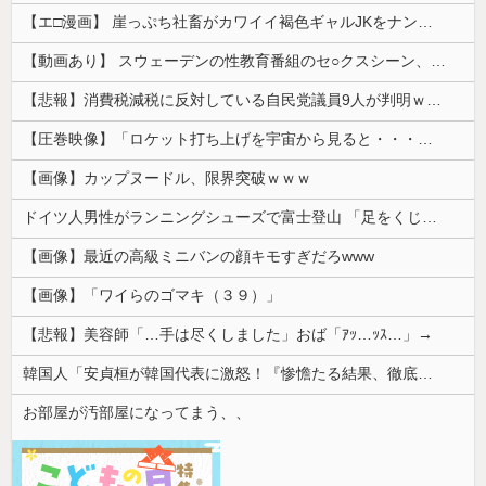
【エ□漫画】 崖っぷち社畜がカワイイ褐色ギャルJKをナンパから助けた結果…！お礼にエ●チなマッサージからの甘々の純愛交尾…！
【動画あり】 スウェーデンの性教育番組のセ○クスシーン、AVの10倍エ□いと話題に
【悲報】消費税減税に反対している自民党議員9人が判明ｗｗｗｗｗｗ
【圧巻映像】「ロケット打ち上げを宇宙から見ると・・・」の動画が衝撃的
【画像】カップヌードル、限界突破ｗｗｗ
ドイツ人男性がランニングシューズで富士登山 「足をくじいて動けない」
【画像】最近の高級ミニバンの顔キモすぎだろwww
【画像】「ワイらのゴマキ（３９）」
【悲報】美容師「…手は尽くしました」おば「ｱｯ…ｯｽ…」→
韓国人「安貞桓が韓国代表に激怒！『惨憺たる結果、徹底的な刷新が必要だ』と監督や協会を痛烈批判」
お部屋が汚部屋になってまう、、