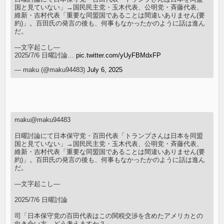
国と見ていない」→国民民主党・玉木代表、公明党・斉藤代表、
維新・吉村代表「重要な同盟国であることは間違いありません(要
約)」。百田氏の発言の後も、何事もなかったかのように話は進ん
だ。
—文字起こし—
2025/7/6 日曜討論…
pic.twitter.com/yUyFBMdxFP
— maku (@maku94483)
July 6, 2025
maku@maku94483
日曜討論にて日本保守党・百田代表「トランプさんは日本を同盟
国と見ていない」→国民民主党・玉木代表、公明党・斉藤代表、
維新・吉村代表「重要な同盟国であることは間違いありません(要
約)」。百田氏の発言の後も、何事もなかったかのように話は進ん
だ。
—文字起こし—
2025/7/6 日曜討論
司「日本保守党の百田代表はこの関税交渉を含めたアメリカとの
向き合い方、どう考えますか？」