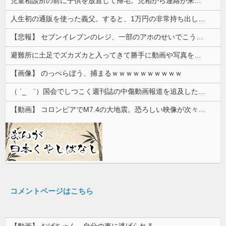
児童相談所の前に子供を放置して帰宅。児相から連絡が来ても、もう養育する意思が無いから放置していいかな？
人生初の通販を使った義父。すると、1万円の非常持ち出し袋が12個も届いてしまい...
【悲報】 セブンイレブンのレジ、一部のアホのせいでこうなってしまう
避難所に土足でズカズカと入ってきて勝手に動画や写真を撮影したメディア取材陣、挙句の果てに要求してきたのは……
【画像】 のっぺらぼう、捕まるｗｗｗｗｗｗｗｗｗｗ
（ ´_ゝ`）国会でしつこく週刊誌の中傷動画報道を追及した立憲議員、自身への誹謗中傷・苦情電話被害を訴え「総理に疑問を質す、当然のことをした...
【動画】 コロンビアでM7.4の大地震。恐ろしい映像が次々と届く。
コメントページはこちら