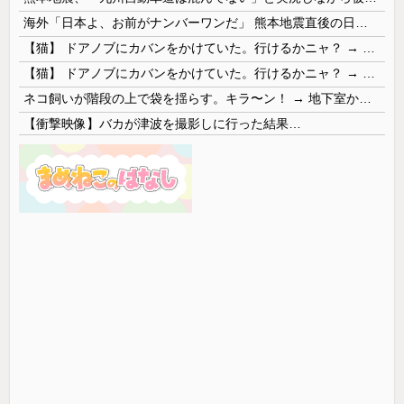
海外「日本よ、お前がナンバーワンだ」 熊本地震直後の日本の対応のスピードに世界が衝撃
【猫】 ドアノブにカバンをかけていた。行けるかニャ？ → 猫はこうなります…
【猫】 ドアノブにカバンをかけていた。行けるかニャ？ → 猫はこうなります…
ネコ飼いが階段の上で袋を揺らす。キラ〜ン！ → 地下室からヤツが現れる…
【衝撃映像】バカが津波を撮影しに行った結果…