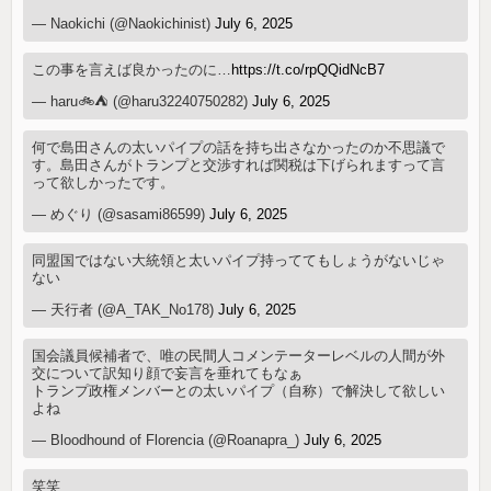
— Naokichi (@Naokichinist)
July 6, 2025
この事を言えば良かったのに…
https://t.co/rpQQidNcB7
— haru🚲⛺️ (@haru32240750282)
July 6, 2025
何で島田さんの太いパイプの話を持ち出さなかったのか不思議で
す。島田さんがトランプと交渉すれば関税は下げられますって言
って欲しかったです。
— めぐり (@sasami86599)
July 6, 2025
同盟国ではない大統領と太いパイプ持っててもしょうがないじゃ
ない
— 天行者 (@A_TAK_No178)
July 6, 2025
国会議員候補者で、唯の民間人コメンテーターレベルの人間が外
交について訳知り顔で妄言を垂れてもなぁ
トランプ政権メンバーとの太いパイプ（自称）で解決して欲しい
よね
— Bloodhound of Florencia (@Roanapra_)
July 6, 2025
笑笑