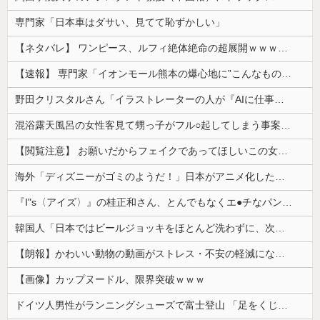
専門家「日本車はダサい、見てて恥ずかしい」
【ネタバレ】 ワンピース、ルフィ絶体絶命の超展開ｗｗｗｗｗｗｗｗｗｗｗｗｗｗｗｗｗｗｗｗｗｗｗｗｗｗｗｗｗｗｗｗｗｗｗｗｗｗｗｗｗｗｗｗｗ...
【速報】 専門家「イオンモール熊本の爆心地に”こんなもの”があったんだけど…」
野田クリスタルさん「イラストレーターの人が『AIに仕事を奪われる』って言ってるけど、あなた達は"仕事を奪う側"じゃない？」
混浴露天風呂の女性客見て甥っ子がフル○起してしまう事案が発生 part4
【閲覧注意】 お願いだからフェイクであってほしいこの女児の動画、本物だった…
海外「ディズニーがゴミのようだ！」日本がアニメ化した米人気SF作品に絶賛の声が殺到中
『I"s〈アイズ〉』の桂正和さん、とんでもなくエ●チなパンツを描く。これもう芸術だろ
韓国人「日本ではビールジョッキをほとんど洗わずに、次の客に出すんだ！ これが証拠の映像だ!!」……あー、なるほどですねー。韓国には「アレ」がないんだ？
【朗報】かわいい動物の動画がストレス・不安の軽減になる可能性。英大学の研究で実証
【画像】カップヌードル、限界突破ｗｗｗ
ドイツ人男性がランニングシューズで富士登山 「足をくじいて動けない」