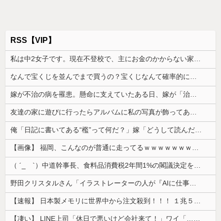
RSS【VIP】
私は中2女子です。現在不登校で、主にお金のかからない家事を担当してます
なんで宝くじを並んでまで買うの？宝くじなんて確率的に当選する可能性は低いのに...
嫁が不治の病を罹患。懸命に支えていたある日、嫁が「治らねぇもんは治らねぇんだよ」と言い出した
友達の家に遊びに行ったらアルバムに私の写真が飾ってあった。しかも私が知らない写真
俺「日記に書いてある“檻”って何だ？」嫁「どうして読んだの…」→その言葉の本当の意味を知って愕然として…
【画像】 福岡、こんなのが普通に走ってるｗｗｗｗｗｗｗｗｗｗｗｗｗｗｗｗｗｗｗｗｗｗｗｗｗｗｗｗｗｗｗｗｗｗｗｗｗｗｗｗ
（ ´_ゝ`）中道幹事長、食料品消費税2年間1%の閣議決定を批判 → 記者「中道改革連合は食料品消費税ゼロを公約に掲げていたが？」→ 階猛氏「
野田クリスタルさん「イラストレーターの人が『AIに仕事を奪われる』って言ってるけど、あなた達は"仕事を奪う側"じゃない？」
【速報】 日本製メモリに世界中から注文殺到！！！ １兆５０００億円で工場増築へ
【凄い】 LINE上司「休日で悪いけど会社来て！」ワイ「…無視」上司「マジでヤバいから！」←その結果ｗｗｗｗｗ