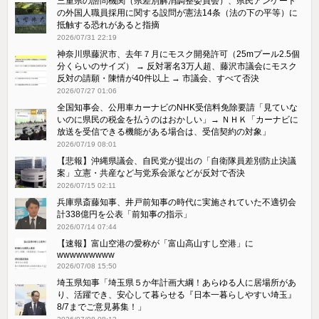
三重県の諮問機関（県差別解消調整委員会）、県民アンケート
の外国人職員採用に関する設問が憲法14条（法の下の平等）に
抵触する恐れがあると指摘
2026/07/31 22:19
神奈川県藤沢市、去年７月にモスク開発許可（25mプール2.5個
分くらいのサイズ） → 反対署名3万人超、藤沢市議会にモスク
反対の請願・陳情が40件以上 → 市議会、すべて否決
2026/07/27 01:06
全国知事会、公用車カーナビのNHK受信料免除要請「見ていな
いのに県民の税金を払うのはおかしい」→ ＮＨＫ「カーナビに
放送を受信できる機能がある場合は、受信契約の対象」
2026/07/19 08:01
【悲報】沖縄県議会、自民党が提出の「自衛隊員差別防止決議
案」立憲・共産など与党系会派などが反対で否決
2026/07/15 02:11
兵庫県斎藤知事、井戸前知事の時代に実施されていた不適切会
計338億円を公表「前知事の指示」
2026/07/14 07:44
【速報】富山空港の愛称が「富山高山すし空港」に
wwwwwwwww
2026/07/08 15:50
埼玉県知事「埼玉県５か年計画大綱！あらゆる人に居場所があ
り、活躍でき、安心して暮らせる『日本一暮らしやすい埼玉』
8/7までご意見募集！」