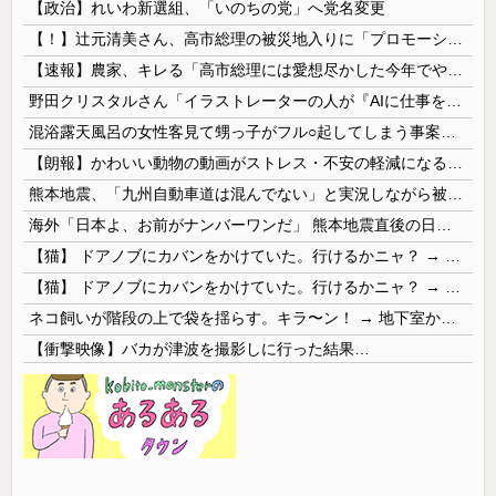
【政治】れいわ新選組、「いのちの党」へ党名変更
【！】辻元清美さん、高市総理の被災地入りに「プロモーションのような動画を撮らせて、悲しく情けない！」ｗｗｗｗｗｗｗｗｗｗｗｗｗｗ
【速報】農家、キレる「高市総理には愛想尽かした今年でやめるぞ」コメ売値は生産原価の半分以下、肥料代や燃料代は高騰
野田クリスタルさん「イラストレーターの人が『AIに仕事を奪われる』って言ってるけど、あなた達は"仕事を奪う側"じゃない？」
混浴露天風呂の女性客見て甥っ子がフル○起してしまう事案が発生 part4
【朗報】かわいい動物の動画がストレス・不安の軽減になる可能性。英大学の研究で実証
熊本地震、「九州自動車道は混んでない」と実況しながら被災地へ向かう有名アナなどに批判殺到 全国紙記者「最新の状況をいち早く伝えることは報道機関としての責務」「情報を取り上げることには大きな意義がある」
海外「日本よ、お前がナンバーワンだ」 熊本地震直後の日本の対応のスピードに世界が衝撃
【猫】 ドアノブにカバンをかけていた。行けるかニャ？ → 猫はこうなります…
【猫】 ドアノブにカバンをかけていた。行けるかニャ？ → 猫はこうなります…
ネコ飼いが階段の上で袋を揺らす。キラ〜ン！ → 地下室からヤツが現れる…
【衝撃映像】バカが津波を撮影しに行った結果…