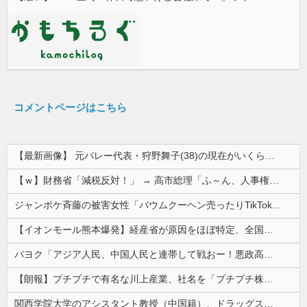
コメントページはこちら
【最新画像】 元バレー代表・狩野舞子(38)の現在がいくらなんでも即ハボすぎる！
【ｗ】財務省「減税反対！」 → 高市総理「ふ～ん、人事権発動ね？」 → 結果 ｗｗｗｗｗｗｗｗｗｗ
ジャンポケ斉藤の被害女性「バウムクーヘン売ったりTikTokライブしててムカついたから示談しなかった」
【イオンモール熊本爆発】経産省が原因をほぼ特定、全国の大規模施設でガス供給設備の点検要請にまで発展する事態に・・・【PICKUP】
パヨク「アジア人民、中国人民と連帯して戦おー！悪政高市を打倒するぞー！」
【朗報】プチプチで有名な川上産業、社名を「プチプチ株式会社」に変更wwwww
関西学院大学のアシスタント教授（中国籍）、ドラッグストアで現行犯逮捕 万引き容疑