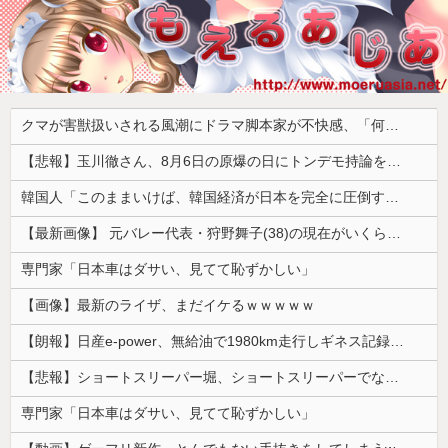
クマが害獣扱いされる風潮にドラマ脚本家が不快感、「何度もクマに会ったことがあるけど全然怖くなかった」と主張しており……
【悲報】玉川徹さん、8月6日の原爆の日にトンデモ持論を展開し物議… → ネット「それ、今日言うことなのか…？」ｗｗｗｗｗｗｗｗｗｗｗｗｗ
韓国人「このままいけば、韓国経済が日本を完全に圧倒することになるのは既定路線ですよね・・・？」
【最新画像】 元バレー代表・狩野舞子(38)の現在がいくらなんでも即ハボすぎる！
専門家「日本車はダサい、見てて恥ずかしい」
【画像】最新のライザ、まだイケるｗｗｗｗｗ
【朗報】日産e-power、無給油で1980km走行しギネス記録を達成 55Lタンクでリッター36km（SUV）
【悲報】ショートスリーパー堀、ショートスリーパーでない事がバレてしまう
専門家「日本車はダサい、見てて恥ずかしい」