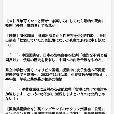
【ｗ】長年育てやっと蕾がつき楽しみにしてたら動物の死肉に
擬態（外観・腐肉臭）する花が！
【続報】NHK職員、番組出演者から性被害を受けPTSD → 番組
出演者「飲酒していたため記憶にないが真実であれば申し訳な
い」
（ ´_ゝ`）中国国防省、日本の防衛白書を批判「強烈な不満と断
固反対」「侵略の歴史を反省し、中国への内政干渉をやめろ」
県立中学校で働くフィリピン国籍、授業中に女子生徒へ不同意
猥褻容疑で再逮捕へ 2023年11月以降、生徒複数が被害訴え →
半年後、学校と県教委が警察に相談
（ ´_ゝ`）消費税減税に反対の石破前総理「実現に向けて検討を
加速します、というのが公約。減税しますというのは公約じゃ
ない！」
【国旗掲揚禁止令】英イングランドのオクソン州議会「公道に
イングランド旗・英国旗の掲揚を禁止」の方針、英高等裁判所