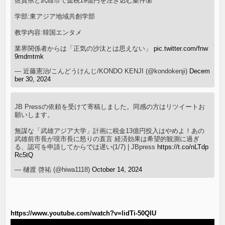
佐賀県と武雄市で血税19億円を注ぎ込む案件💰
学部:東アジア地域共創学部
教学内容:韓国エンタメ
業界関係者からは「正気の沙汰とは思えない」
pic.twitter.com/fnw
9mdmtmk
— 近藤憲治/こんどうけんじ/KONDO KENJI (@kondokenji)
Decem
ber 30, 2024
JB Pressの依頼を受けて寄稿しました。同感の方はリツイートお
願いします。
無謀な「武雄アジア大学」計画に税金13億円投入はやめよ！あの
武雄前市長が現市長に怒りの直言 経済効果は希望的観測に過ぎ
る、認可を申請してからでは遅い(1/7) | JBpress
https://t.co/nLTdp
Rc5tQ
— 樋渡 啓祐 (@hiwa1118)
October 14, 2024
https://www.youtube.com/watch?v=lidTi-50QIU