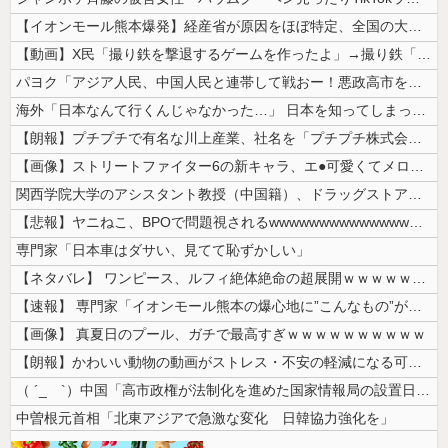
【イオンモール熊本爆発】経産省が原因をほぼ特定、全国の大規模施設でガス...
【動画】X民「撮り鉄を撃退するゲームを作ったよ」→撮り鉄「！？！！？？...
パヨク「アジア人民、中国人民と連帯して戦おー！悪政高市を打倒するぞー！...
海外「日本なんて行くんじゃなかった…」 日本を知ってしまったディズニー...
【朗報】プチプチで有名な川上産業、社名を「プチプチ株式会社」に変更ww...
【画像】ストリートファイター6の新キャラ、エ●可愛くてメロメロになるプ...
関西学院大学のアシスタント教授（中国籍）、ドラッグストアで現行犯逮捕 ...
【悲報】ヤニねこ、BPOで問題視されるwwwwwwwwwwwwwwww...
専門家「日本車はダサい、見てて恥ずかしい」
【ネタバレ】 ワンピース、ルフィ絶体絶命の超展開ｗｗｗｗｗｗｗｗｗｗｗ...
【速報】 専門家「イオンモール熊本の爆心地に”こんなもの”があったんだ...
【画像】 真夏日のプール、ガチで最高すぎｗｗｗｗｗｗｗｗｗｗ
【朗報】かわいい動物の動画がストレス・不安の軽減になる可能性。英大学の...
（ ´_ゝ`）中国「高市政権が法制化を進めた国家情報局の設置日が7月3...
中曽根元首相「北東アジアで急激な変化 日韓協力強化を」