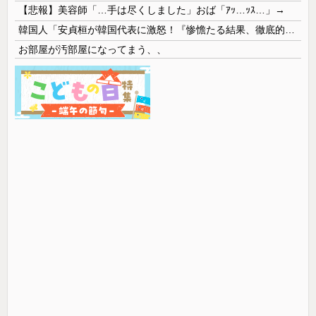
【悲報】美容師「…手は尽くしました」おば「ｱｯ…ｯｽ…」→
韓国人「安貞桓が韓国代表に激怒！『惨憺たる結果、徹底的な刷新が必要だ』と監督や協会を痛烈批判」
お部屋が汚部屋になってまう、、