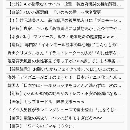
【悲報】AIが指示なくサイバー攻撃 英政府機関の性能評価試験
【政治】れいわ新選組、「いのちの党」へ党名変更
【！】辻元清美さん、高市総理の被災地入りに「プロモーションのような動画を撮らせて、悲しく情けない！」ｗｗｗｗｗｗｗｗｗｗｗｗｗｗ
【速報】農家、キレる「高市総理には愛想尽かした今年でやめるぞ」コメ売値は生産原価の半分以下、肥料代や燃料代は高騰
【ネタバレ】 ワンピース、ルフィ絶体絶命の超展開ｗｗｗｗｗｗｗｗｗｗｗｗｗｗｗｗｗｗｗｗｗｗｗｗｗｗｗｗｗｗｗｗｗｗｗｗｗｗｗｗｗｗｗｗｗ...
【速報】 専門家「イオンモール熊本の爆心地に”こんなもの”があったんだけど…」
野田クリスタルさん「イラストレーターの人が『AIに仕事を奪われる』って言ってるけど、あなた達は"仕事を奪う側"じゃない？」
混浴露天風呂の女性客見て甥っ子がフル○起してしまう事案が発生 part4
【閲覧注意】 お願いだからフェイクであってほしいこの女児の動画、本物だった…
海外「ディズニーがゴミのようだ！」日本がアニメ化した米人気SF作品に絶賛の声が殺到中
韓国人「日本ではビールジョッキをほとんど洗わずに、次の客に出すんだ！ これが証拠の映像だ!!」……あー、なるほどですねー。韓国には「アレ」がないんだ？
【朗報】かわいい動物の動画がストレス・不安の軽減になる可能性。英大学の研究で実証
【画像】カップヌードル、限界突破ｗｗｗ
ドイツ人男性がランニングシューズで富士登山 「足をくじいて動けない」
【画像】最近の高級ミニバンの顔キモすぎだろwww
【画像】「ワイらのゴマキ（３９）」