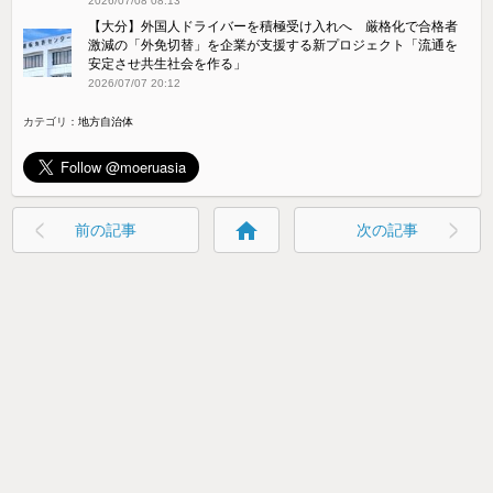
2026/07/08 08:13
【大分】外国人ドライバーを積極受け入れへ 厳格化で合格者
激減の「外免切替」を企業が支援する新プロジェクト「流通を
安定させ共生社会を作る」
2026/07/07 20:12
カテゴリ：
地方自治体
home
前の記事
次の記事