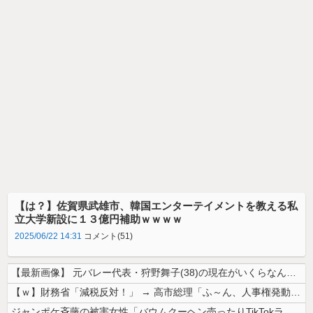
【は？】佐賀県武雄市、韓国エンターテイメントを教える私
立大学新設に１３億円補助ｗｗｗｗ
2025/06/22 14:31
コメント(51)
【最新画像】 元バレー代表・狩野舞子(38)の現在がいくらなんでも即ハ...
【ｗ】財務省「減税反対！」 → 高市総理「ふ～ん、人事権発動ね？」 →...
ジャンポケ斉藤の被害女性「バウムクーヘン売ったりTikTokライブして...