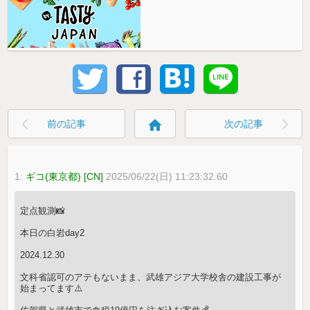
home
前の記事
次の記事
1:
ギコ(東京都) [CN]
2025/06/22(日) 11:23:32.60
定点観測📸
本日の白岩day2
2024.12.30
文科省認可のアテもないまま、武雄アジア大学校舎の建設工事が
始まってます⚠️