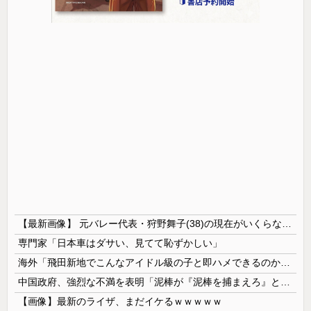
【最新画像】 元バレー代表・狩野舞子(38)の現在がいくらなんでも即ハボすぎる！
専門家「日本車はダサい、見てて恥ずかしい」
海外「飛田新地でこんなアイドル級の子と即ハメできるのかよ」⇒ 晒された無修正動画がコチラ
中国政府、強烈な不満を表明「泥棒が『泥棒を捕まえろ』と叫ぶようなやり口で中国を貶めている」と強く非難！
【画像】最新のライザ、まだイケるｗｗｗｗｗ