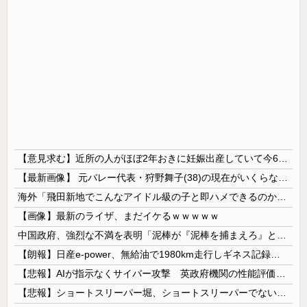
【意見求む】近所の人がほぼ2年おきに妊娠出産していて今6人目妊娠中。産休育休で会社を12年休んでるらしいんだけど、厚顔無恥の権化としか思えない。研究職が12年休むか？
【最新画像】 元バレー代表・狩野舞子(38)の現在がいくらなんでも即ハボすぎる！
海外「飛田新地でこんなアイドル級の子と即ハメできるのかよ」⇒ 晒された無修正動画がコチラ
【画像】最新のライザ、まだイケるｗｗｗｗｗ
中国政府、強烈な不満を表明「泥棒が『泥棒を捕まえろ』と叫ぶようなやり口で中国を貶めている」と強く非難！
【朗報】日産e-power、無給油で1980km走行しギネス記録を達成 55Lタンクでリッター36km（SUV）
【悲報】AIが指示なくサイバー攻撃 英政府機関の性能評価試験
【悲報】ショートスリーパー堀、ショートスリーパーでない事がバレてしまう