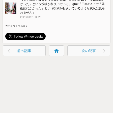
かった』という投稿が相次いでいる」 grok「日本のX上で『釜
山病にかかった』という投稿が相次いでいるような状況は見ら
れません」
2026/08/01 16:26
カテゴリ：
マスコミ
home
前の記事
次の記事