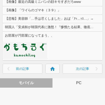
【画像】最近の高級ミニバンの顔キモすぎだろwww
【画像】「ワイらのゴマキ（３９）」
【悲報】美容師「…手は尽くしました」おば「ｱｯ…ｯｽ…」→
韓国人「安貞桓が韓国代表に激怒！『惨憺たる結果、徹底的な刷新が必要だ』と監督や協会を痛烈批判」
お部屋が汚部屋になってまう、、
home
前の記事
次の記事
モバイル
PC