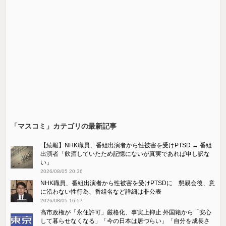
「マスコミ」カテゴリの最新記事
【続報】NHK職員、番組出演者から性被害を受けPTSD → 番組
出演者「飲酒していたため記憶にないが真実であれば申し訳な
い」
2026/08/05 20:36
NHK職員、番組出演者から性被害を受けPTSDに 懇親会後、意
に沿わない性行為、番組名など詳細は非公表
2026/08/05 16:57
高市政権が「永住許可」厳格化、事実上抑止 外国籍から「安心
して暮らせなくなる」「今の日本は居づらい」「自分を成長さ