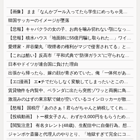
【画像】 まま「なんかプール入ってたら学生にめっちゃ見られたw」
韓国サッカーのイメージが墜落
【悲報】キャバクラの女の子、お肉を噛み切れない顎になってしまう・・・
【悲報】積水ハウス「地面師に55億円騙し取られた…」ワイ「会社終わったやろなぁ」→結果ｗｗｗｗ
愛煙家・岸谷蘭丸「喫煙者の権利がマジで侵害されてる」と私見 「いくら税金を我々が払ってるんだと」
【これは酷い】反高市「平和式典で“防弾ガラス”に守られながらスピーチ。『高市出て行け』の声も。そういう人が日本の総理」→ツッコミ多数「石破さんの...
日本やドイツが連合国に負けた理由
出張から帰ったら、嫁の顔が青ざめていた。俺「一体何があったんだ？」嫁「…」→子供たちに話を聞くと…
【エ□漫画】 エ●チでだらしなく変貌してしまったいとこのお姉ちゃんにチン○ン搾り取られちゃうショタ君…！
賃貸物件を内覧中、ベランダに出たら突然ゾワッと両腕に鳥肌が出た。「やっぱりこの部屋嫌だ」と思った瞬間、体が前にドンッと突き飛ばされて…
激混みのはずの東京駅で鍵が空いているコインロッカーが散見、「ラッキー」と思って中を確認してみると……
【怒報】 国税庁「あのさぁ！君らがちゃんと納税してくれないとこうなっちゃうけどどうする？！」←これw w w w w w w w
【投稿動画】 トー横女子さん、わずか3,000円をもらうために大人のチ●ポをしゃぶってしまう…
【閲覧注意】 有名タレント(48歳)、生配信中に自傷行為。想像の10倍エグくてファン全員トラウマに…
ジャンポケ斎藤と代理人のやりとり、「地獄すぎて完全にコントになってる……」と衝撃を受ける人が続出中