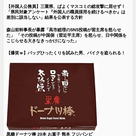
【外国人公務員】三重県、ぱよくマスコミの総攻撃に屈せず！
「県民対象アンケート『外国人の職員採用を続けるべきか』は
差別に該当しない」結果を公表する方針
森山前幹事長が暴露「高市総理のSNS投稿が習主席を怒らせ
た」 「その投稿が中国側（習近平主席）を怒らせ、日中関係を
こじらせる大きなきっかけになった」
【爆笑ｗ】バッグひったくりを試みた男、バイクを盗られる！
黒糖ドーナツ棒 20本 お菓子 熊本 フジバンビ