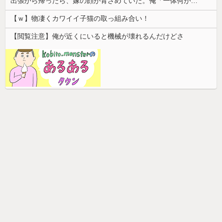
出張から帰ったら、嫁の顔が青ざめていた。俺「一体何があったんだ？」嫁「…」→子供たちに話を聞くと…
【ｗ】物凄くカワイイ子猫の取っ組み合い！
【閲覧注意】俺が近くにいると機械が壊れるんだけどさ