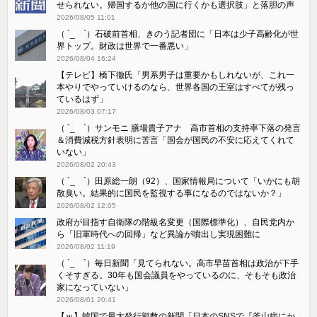
せられない。帰国するか他の国に行くかも選択肢」と落胆の声
2026/08/05 11:01
（ ´_ゝ`）石破前首相、きのう記者団に「日本は少子高齢化が世
界トップ。財政は世界で一番悪い」
2026/08/04 16:24
【テレビ】橋下徹氏「男系男子は重要かもしれないが、これ一
本やりでやっていけるのなら、世界各国の王室はすべてが残っ
ているはず」
2026/08/03 07:17
（ ´_ゝ`）サンモニ 膳場貴子アナ 高市首相の支持率下落の発言
＆消費減税方針表明に苦言「国会が国民の不安に応えてくれて
いない」
2026/08/02 20:43
（ ´_ゝ`）田原総一朗（92）、国家情報局について「いかにも胡
散臭い。結果的に国民を監視する事になるのではないか？」
2026/08/02 12:05
政府が目指す自衛隊の階級名変更（国際標準化）、自民党内か
ら「旧軍時代への回帰」など異論が噴出し実現困難に
2026/08/02 11:19
（ ´_ゝ`）毎日新聞「見てられない。高市早苗首相は政治が下手
くそすぎる。30年も国会議員をやっているのに、そもそも政治
家になっていない」
2026/08/01 20:41
【ｗ】韓国で最大発行部数の新聞「日本のSNSで『釜山病にか