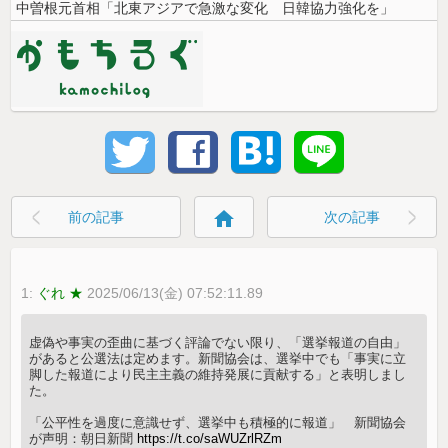
中曽根元首相「北東アジアで急激な変化 日韓協力強化を」
home
前の記事
次の記事
1:
ぐれ ★
2025/06/13(金) 07:52:11.89
虚偽や事実の歪曲に基づく評論でない限り、「選挙報道の自由」
があると公選法は定めます。新聞協会は、選挙中でも「事実に立
脚した報道により民主主義の維持発展に貢献する」と表明しまし
た。
「公平性を過度に意識せず、選挙中も積極的に報道」 新聞協会
が声明：朝日新聞
https://t.co/saWUZrlRZm