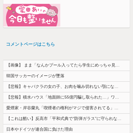
コメントページはこちら
【画像】 まま「なんかプール入ってたら学生にめっちゃ見られたw」
韓国サッカーのイメージが墜落
【悲報】キャバクラの女の子、お肉を噛み切れない顎になってしまう・・・
【悲報】積水ハウス「地面師に55億円騙し取られた…」ワイ「会社終わったやろなぁ」→結果ｗｗｗｗ
愛煙家・岸谷蘭丸「喫煙者の権利がマジで侵害されてる」と私見 「いくら税金を我々が払ってるんだと」
【これは酷い】反高市「平和式典で“防弾ガラス”に守られながらスピーチ。『高市出て行け』の声も。そういう人が日本の総理」→ツッコミ多数「石破さんの...
日本やドイツが連合国に負けた理由