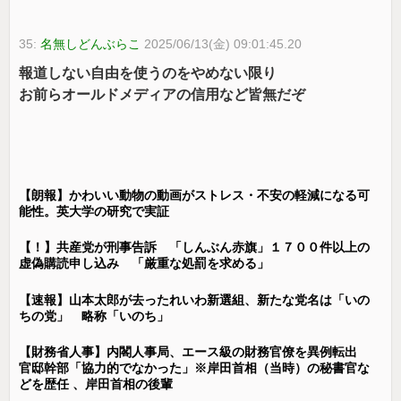
35:
名無しどんぶらこ
2025/06/13(金) 09:01:45.20
報道しない自由を使うのをやめない限り
お前らオールドメディアの信用など皆無だぞ
【朗報】かわいい動物の動画がストレス・不安の軽減になる可
能性。英大学の研究で実証
【！】共産党が刑事告訴 「しんぶん赤旗」１７００件以上の
虚偽購読申し込み 「厳重な処罰を求める」
【速報】山本太郎が去ったれいわ新選組、新たな党名は「いの
ちの党」 略称「いのち」
【財務省人事】内閣人事局、エース級の財務官僚を異例転出
官邸幹部「協力的でなかった」※岸田首相（当時）の秘書官な
どを歴任 、岸田首相の後輩