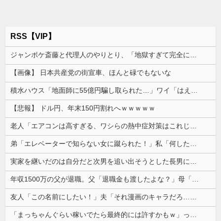
RSS【VIP】
ジャンポケ斎藤と代理人のやりとり、「地獄すぎて完全にコントになってる……」と衝撃を受ける人が続出中
【画像】 日本共産党の街宣車、ほんと碌でもないな
積水ハウス「地面師に55億円騙し取られた…」ワイ「はえーかわいそう…会社滅茶苦茶やろなぁ」
【悲報】 ドル円、年末150円割れへｗｗｗｗｗ
老人「エアコンは高すぎる、ワシらの熱中症対策はこれじゃよ」
弟「エレベーターで知らない女に蹴られた！」私「何したの？」→事情を聞いた家族全員が「それは自業自得」と呆れてしまい…
実家を継いだのは自分だと次男を追い出そうとした長男に次男が「え、この家って継ぐほどの何かがあったの？」と返した。すると…
年収1500万の父が退職。父「退職金も渡したよな？」母「貯金なんてないよー」父「全部なくなったの！？」→予想外の返事に家族騒然となり…
友人「この名前にしたい！」夫「それ漫画のキャラだろ…」→子供の名付けを巡って夫婦が大揉めになり…
「まっちゃんぐらい稼いでたら最終的には許すかもｗ」って言ったら旦那が突然怒り出した。このまま情まで枯渇しそう