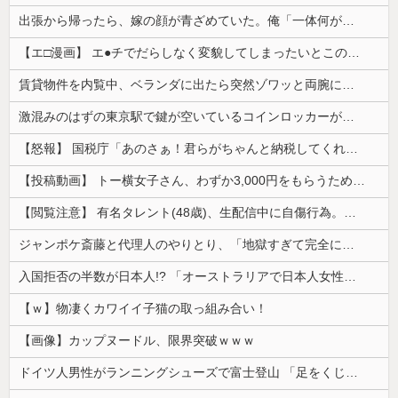
出張から帰ったら、嫁の顔が青ざめていた。俺「一体何があったんだ？」嫁「…」→子供たちに話を聞くと…
【エ□漫画】 エ●チでだらしなく変貌してしまったいとこのお姉ちゃんにチン○ン搾り取られちゃうショタ君…！
賃貸物件を内覧中、ベランダに出たら突然ゾワッと両腕に鳥肌が出た。「やっぱりこの部屋嫌だ」と思った瞬間、体が前にドンッと突き飛ばされて…
激混みのはずの東京駅で鍵が空いているコインロッカーが散見、「ラッキー」と思って中を確認してみると……
【怒報】 国税庁「あのさぁ！君らがちゃんと納税してくれないとこうなっちゃうけどどうする？！」←これw w w w w w w w
【投稿動画】 トー横女子さん、わずか3,000円をもらうために大人のチ●ポをしゃぶってしまう…
【閲覧注意】 有名タレント(48歳)、生配信中に自傷行為。想像の10倍エグくてファン全員トラウマに…
ジャンポケ斎藤と代理人のやりとり、「地獄すぎて完全にコントになってる……」と衝撃を受ける人が続出中
入国拒否の半数が日本人!? 「オーストラリアで日本人女性が売春」
【ｗ】物凄くカワイイ子猫の取っ組み合い！
【画像】カップヌードル、限界突破ｗｗｗ
ドイツ人男性がランニングシューズで富士登山 「足をくじいて動けない」