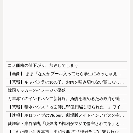
コメ価格の値下がり、加速してしまう
【画像】 まま「なんかプール入ってたら学生にめっちゃ見られたw」
【悲報】キャバクラの女の子、お肉を噛み切れない顎になってしまう・・・
韓国サッカーのイメージが墜落
万年赤字のインドネシア新幹線。負債を埋めるため政府が過半数の株式を引き受ける
【悲報】積水ハウス「地面師に55億円騙し取られた…」ワイ「会社終わったやろなぁ」→結果ｗｗｗｗ
【速報】ホロライブのVtuber、劇場版メイドインアビスの主題歌決定wwwwwwwwww
愛煙家・岸谷蘭丸「喫煙者の権利がマジで侵害されてる」と私見 「いくら税金を我々が払ってるんだと」
【これは酷い】反高市「平和式典で“防弾ガラス”に守られながらスピーチ。『高市出て行け』の声も。そういう人が日本の総理」→ツッコミ多数「石破さんの...