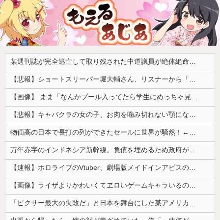
某週刊誌が完全逃亡して取り残された中道議員が絶体絶命の窮地、「今度は宏池会に矛先を向けたか……」と節操の無さに呆れる人が続出
【悲報】ショートスリーパー堀大輔さん、リスナーから「寝たほうがいい！」と言われてガチギレし炎上 → 高須幹也医師の医学的アドバイスに激昂 ｗｗｗｗｗｗｗｗｗ
【画像】 まま「なんかプール入ってたら学生にめっちゃ見られたw」
【悲報】キャバクラの女の子、お肉を噛み切れない顎になってしまう・・・
物価高の日本で長打の列ができたセールに世界が騒然！←「我が国でもやってくれ！」（海外の反応）
万年赤字のインドネシア新幹線。負債を埋めるため政府が過半数の株式を引き受ける
【速報】ホロライブのVtuber、劇場版メイドインアビスの主題歌決定wwwwwwwwww
【画像】ライザよりかわいくてヱロいゲームキャラいるの？ｗｗｗｗｗ
「ピクサー最大の失敗だ」と日本を舞台にした某アメリカ産アニメが話題に、日本と韓国の両方に失礼すぎるわ……