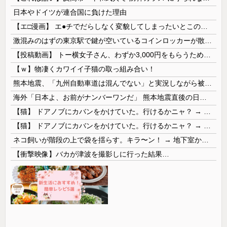
日本やドイツが連合国に負けた理由
【エ□漫画】 エ●チでだらしなく変貌してしまったいとこのお姉ちゃんにチン○ン搾り取られちゃうショタ君…！
激混みのはずの東京駅で鍵が空いているコインロッカーが散見、「ラッキー」と思って中を確認してみると……
【投稿動画】 トー横女子さん、わずか3,000円をもらうために大人のチ●ポをしゃぶってしまう…
【ｗ】物凄くカワイイ子猫の取っ組み合い！
熊本地震、「九州自動車道は混んでない」と実況しながら被災地へ向かう有名アナなどに批判殺到 全国紙記者「最新の状況をいち早く伝えることは報道機関としての責務」「情報を取り上げることには大きな意義がある」
海外「日本よ、お前がナンバーワンだ」 熊本地震直後の日本の対応のスピードに世界が衝撃
【猫】 ドアノブにカバンをかけていた。行けるかニャ？ → 猫はこうなります…
【猫】 ドアノブにカバンをかけていた。行けるかニャ？ → 猫はこうなります…
ネコ飼いが階段の上で袋を揺らす。キラ〜ン！ → 地下室からヤツが現れる…
【衝撃映像】バカが津波を撮影しに行った結果…