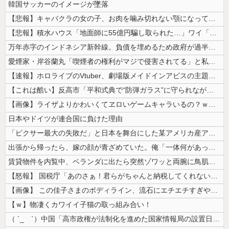
韓国サッカーのイメージが墜落
【悲報】キャバクラの女の子、お肉を噛み切れない顎になってしまう・・・
【悲報】積水ハウス「地面師に55億円騙し取られた…」ワイ「会社終わった...
万年赤字のインドネシア新幹線。負債を埋めるため政府が過半数の株式を引き...
愛煙家・岸谷蘭丸「喫煙者の権利がマジで侵害されてる」と私見 「いくら税...
【速報】ホロライブのVtuber、劇場版メイドインアビスの主題歌決定w...
【これは酷い】反高市「平和式典で“防弾ガラス”に守られながらスピーチ。...
【画像】ライザよりかわいくてヱロいゲームキャラいるの？ｗｗｗｗｗ
日本やドイツが連合国に負けた理由
「ピクサー最大の失敗だ」と日本を舞台にした某アメリカ産アニメが話題に、...
出張から帰ったら、嫁の顔が青ざめていた。俺「一体何があったんだ？」嫁「...
賃貸物件を内覧中、ベランダに出たら突然ゾワッと両腕に鳥肌が出た。「やっ...
【怒報】 国税庁「あのさぁ！君らがちゃんと納税してくれないとこうなっち...
【画像】 この佳子さまのボディライン、流石にエチエチすぎやろ！
【ｗ】物凄くカワイイ子猫の取っ組み合い！
（ ´_ゝ`）中国「高市政権が法制化を進めた国家情報局の設置日が7月3...