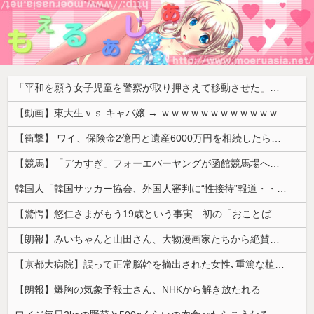
「平和を願う女子児童を警察が取り押さえて移動させた」と市民団体が告発、「児童……どこ？」とガチで困惑する人が続出
【動画】東大生ｖｓ キャバ嬢 → ｗｗｗｗｗｗｗｗｗｗｗｗｗｗｗｗｗｗ
【衝撃】 ワイ、保険金2億円と遺産6000万円を相続したら「こう」なった・・・
【競馬】「デカすぎ」フォーエバーヤングが函館競馬場へ入厩 573キロ 矢作師「もう1段パワーアップ」
韓国人「韓国サッカー協会、外国人審判に“性接待”報道・・・」→「2002年の審判買収が事実だったのか？」「日本人が言ってたこと正しかったね・・・...
【驚愕】悠仁さまがもう19歳という事実…初の「おことば」にネット民驚嘆
【朗報】みいちゃんと山田さん、大物漫画家たちから絶賛されるｗｗｗｗ
【京都大病院】誤って正常脳幹を摘出された女性､重篤な植物状態だが意識は正常で何かを思考していると判明
【朗報】爆胸の気象予報士さん、NHKから解き放たれる