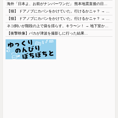
海外「日本よ、お前がナンバーワンだ」 熊本地震直後の日本の対応のスピードに世界が衝撃
【猫】 ドアノブにカバンをかけていた。行けるかニャ？ → 猫はこうなります…
【猫】 ドアノブにカバンをかけていた。行けるかニャ？ → 猫はこうなります…
ネコ飼いが階段の上で袋を揺らす。キラ〜ン！ → 地下室からヤツが現れる…
【衝撃映像】バカが津波を撮影しに行った結果…