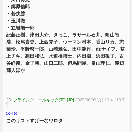
・郷原信郎
・若狭勝
・玉川徹
・立岩陽一郎
紀藤正樹、津田大介、きっこ、ラサール石井、町山智
浩、松尾貴史、上西充子、ウーマン村本、香山リカ、志
葉玲、平野啓一郎、山崎雅弘、田中龍作、dr.ナイフ、荻
上チキ、想田和弘、水道橋博士、内田樹、浜田敬子、古
谷経衡、金子勝、山口二郎、但馬問屋、畠山理仁、渡辺
輝人ほか
25:
フライングニールキック(茸) [JP]
2025/06/09(月) 12:41:13.7
5
>>18
このリストすげーなワロタ