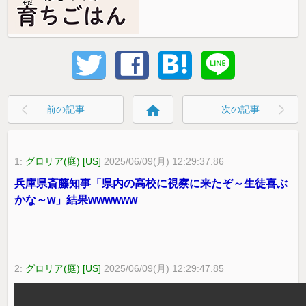
home
前の記事
次の記事
1:
グロリア(庭) [US]
2025/06/09(月) 12:29:37.86
兵庫県斎藤知事「県内の高校に視察に来たぞ～生徒喜ぶ
かな～w」結果wwwwww
2:
グロリア(庭) [US]
2025/06/09(月) 12:29:47.85