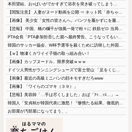
本田望結、お○ぱいがでかすぎて浴衣を突き破ってしまう…
【閲覧注意】 人妻がヌード動画を公開 ⇒ ネット民「赤ちゃんに絶対に母乳を上げないで！」（衝撃動画）
【画像】 美少女「女性の皆さんへ。パンツを履かずにを履いてみてください」
【悲報】 中国、橋の欄干が強風一発で粉々に 鉄筋ゼロ 当局「接着剤でくっつけただけ」「正常で、品質問題はない」
PTA会長「PTA参加拒否した親へ最終警告。こうなってもいい？」
韓国のサッカー協会、W杯予選等を裁くために訪韓した外国人審判を「性接待」していた……大して強くもないチームが潤沢な予算を持ってりゃそうなるわな
【ｗ】物凄くカワイイ子猫の取っ組み合い！
【画像】カップヌードル、限界突破ｗｗｗ
ドイツ人男性がランニングシューズで富士登山 「足をくじいて動けない」
【画像】最近の高級ミニバンの顔キモすぎだろwww
【画像】「ワイらのゴマキ（３９）」
【悲報】美容師「…手は尽くしました」おば「ｱｯ…ｯｽ…」→
韓国人「安貞桓が韓国代表に激怒！『惨憺たる結果、徹底的な刷新が必要だ』と監督や協会を痛烈批判」
お部屋が汚部屋になってまう、、