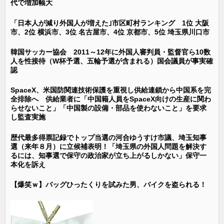
代で増加幅大
「日本人が減り外国人が増えた｣市区町村ランキング 1位 大阪
市、2位 横浜市、3位 名古屋市、4位 京都市、5位 埼玉県川口市
韓国サッカー協会 2011～12年に外国人審判員・監督官ら10数
人を性接待（W杯予選、五輪予選が含まれる）国会議員が事実確
認
SpaceX、米国防関連技術保護を重視し供給連鎖から中国系を完
全排除へ 供給業者に「中国籍人員をSpaceX向けの生産に関わ
らせないこと」「中国製の設備・部品を使わないこと」を要求
し監査実施
歴代最多得票記録でトップ当選の河合ゆうすけ市議、埼玉知事
選（来年８月）に立候補表明！「埼玉県の外国人問題を解決す
るには、知事選で保守の政治家が立ち上がるしかない」保守一
本化を訴え
【爆笑ｗ】バッグひったくりを試みた男、バイクを盗られる！