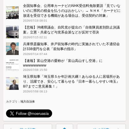
全国知事会、公用車カーナビのNHK受信料免除要請「見ていな
いのに県民の税金を払うのはおかしい」→ ＮＨＫ「カーナビに
放送を受信できる機能がある場合は、受信契約の対象」
2026/07/19 08:01
【悲報】沖縄県議会、自民党が提出の「自衛隊員差別防止決議
案」立憲・共産など与党系会派などが反対で否決
2026/07/15 02:11
兵庫県斎藤知事、井戸前知事の時代に実施されていた不適切会
計338億円を公表「前知事の指示」
2026/07/14 07:44
【速報】富山空港の愛称が「富山高山すし空港」に
wwwwwwwww
2026/07/08 15:50
埼玉県知事「埼玉県５か年計画大綱！あらゆる人に居場所があ
り、活躍でき、安心して暮らせる『日本一暮らしやすい埼玉』
8/7までご意見募集！」
2026/07/08 08:13
カテゴリ：
地方自治体