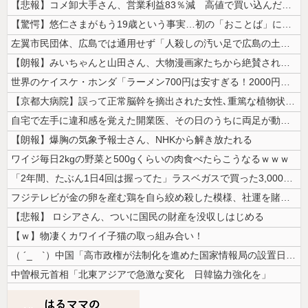
【悲報】コメ卸大手さん、営業利益83％減 高値で買い込んだ米が売れず「...
【驚愕】悠仁さまがもう19歳という事実…初の「おことば」にネット民驚嘆
左翼市民団体、広島では通用せず「人殺しの汚い足で広島の土を踏むな！」→...
【朗報】みいちゃんと山田さん、大物漫画家たちから絶賛されるｗｗｗｗ
世界のケイスケ・ホンダ「ラーメン700円は安すぎる！2000円にするべ...
【京都大病院】誤って正常脳幹を摘出された女性､重篤な植物状態だが意識は...
自宅で左手に違和感を覚えた開業医、その日のうちに両足が動かなくなり入院...
【朗報】爆胸の気象予報士さん、NHKから解き放たれる
ワイジ毎日2kgの野菜と500gくらいの肉食べたらこうなるｗｗｗ
「2年間、たぶん1日4回は握ってた」ラスベガスで買った3,000円のキ...
フジテレビが金の卵を産む鶏を自ら絞め殺した模様、社運を賭けたドル箱コン...
【悲報】 ロシアさん、ついに国民の財産を没収しはじめる
【ｗ】物凄くカワイイ子猫の取っ組み合い！
（ ´_ゝ`）中国「高市政権が法制化を進めた国家情報局の設置日が7月3...
中曽根元首相「北東アジアで急激な変化 日韓協力強化を」