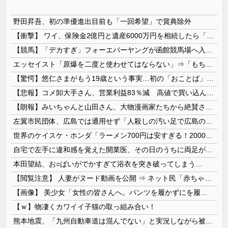
野田昇吾、初の準優進出目前も「一回希望」で賞典除外
【衝撃】 ワイ、保険金2億円と遺産6000万円を相続したら「こう」なった・・・
【競馬】「デカすぎ」フォーエバーヤングが函館競馬場へ入厩 573キロ 矢作師「もう1段パワーアップ」
エッセイスト「原爆を二度と使わせてはならない」⇒「もちろん中国の核も非難する？」⇒「中国の核は綺麗な核！」
【驚愕】悠仁さまがもう19歳という事実…初の「おことば」にネット民驚嘆
【悲報】コメ卸大手さん、営業利益83％減 高値で買い込んだ米が売れず「損切り祭り」開幕へ
【朗報】みいちゃんと山田さん、大物漫画家たちから絶賛されるｗｗｗｗ
左翼市民団体、広島では通用せず「人殺しの汚い足で広島の土を踏むな！」→広島県民「お前らの方が汚いんじゃ！」「ワシらが広島県民じゃ」
世界のケイスケ・ホンダ「ラーメン700円は安すぎる！2000円にするべき」
自宅で左手に違和感を覚えた開業医、その日のうちに両足が動かなくなり入院すると……
本田望結、お○ぱいがでかすぎて浴衣を突き破ってしまう…
【閲覧注意】 人妻がヌード動画を公開 ⇒ ネット民「赤ちゃんに絶対に母乳を上げないで！」（衝撃動画）
【画像】 美少女「女性の皆さんへ。パンツを履かずにを履いてみてください」
【ｗ】物凄くカワイイ子猫の取っ組み合い！
熊本地震、「九州自動車道は混んでない」と実況しながら被災地へ向かう有名アナなどに批判殺到 全国紙記者「最新の状況をいち早く伝えることは報道機関としての責務」「情報を取り上げることには大きな意義がある」