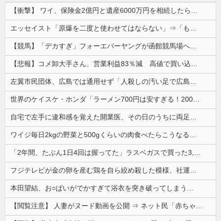
【衝撃】 ワイ、保険金2億円と遺産6000万円を相続したら「こう」なった・・・
エッセイスト「原爆を二度と使わせてはならない」⇒「もちろん中国の核も非難する？」⇒「中国の核は綺麗な核！」
【競馬】「デカすぎ」フォーエバーヤングが函館競馬場へ入厩 573キロ 矢作師「もう1段パワーアップ」
【悲報】コメ卸大手さん、営業利益83％減 高値で買い込んだ米が売れず「損切り祭り」開幕へ
左翼市民団体、広島では通用せず「人殺しの汚い足で広島の土を踏むな！」→広島県民「お前らの方が汚いんじゃ！」「ワシらが広島県民じゃ」
世界のケイスケ・ホンダ「ラーメン700円は安すぎる！2000円にするべき」
自宅で左手に違和感を覚えた開業医、その日のうちに両足が動かなくなり入院すると……
ワイジ毎日2kgの野菜と500gくらいの肉食べたらこうなるｗｗｗ
「2年間、たぶん1日4回は握ってた」ラスベガスで買った3,000円のキーホルダーを調べたら
フジテレビが金の卵を産む鶏を自ら絞め殺した模様、社運を賭けたドル箱コンテンツが御蔵入りになってしまい……
本田望結、お○ぱいがでかすぎて浴衣を突き破ってしまう…
【閲覧注意】 人妻がヌード動画を公開 ⇒ ネット民「赤ちゃんに絶対に母乳を上げないで！」（衝撃動画）