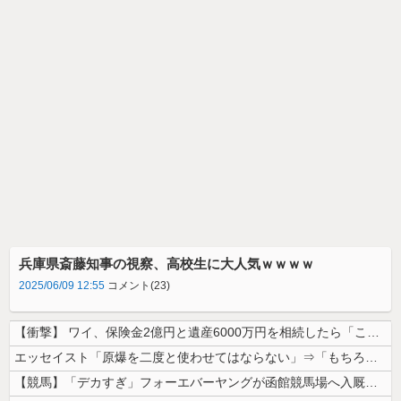
兵庫県斎藤知事の視察、高校生に大人気ｗｗｗｗ
2025/06/09 12:55
コメント(23)
【衝撃】 ワイ、保険金2億円と遺産6000万円を相続したら「こう」なっ...
エッセイスト「原爆を二度と使わせてはならない」⇒「もちろん中国の核も非...
【競馬】「デカすぎ」フォーエバーヤングが函館競馬場へ入厩 573キロ ...