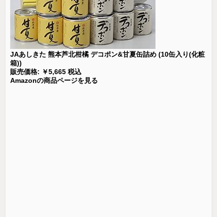
JAあしきた 熊本芦北柑橘 デコポン&甘夏缶詰め (10缶入り(化粧
箱))
販売価格: ￥5,665 税込
Amazonの商品ページを見る