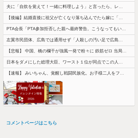
夫に「自炊を覚えて！一緒に料理しよう」と言ったら、レストランの予約をされた。自炊計画は完全に狂って…
【後編】結婚直後に祖父が亡くなり落ち込んでたら嫁に「いつまでくよくよしてるの？」と言われた。お義父さんやお義母さんの負担もなくなったし良かったと...
PTA会長「PTA参加拒否した親へ最終警告。こうなってもいい？」
左翼市民団体、広島では通用せず「人殺しの汚い足で広島の土を踏むな！」→広島県民「お前らの方が汚いんじゃ！」「ワシらが広島県民じゃ」
【悲報】 中国、橋の欄干が強風一発で粉々に 鉄筋ゼロ 当局「接着剤でくっつけただけ」「正常で、品質問題はない」
日本をダメにした総理大臣、ワースト１位が同点でこの人ｗｗｗｗｗｗ
【速報】 みいちゃん、覚醒し戦闘民族化。お子様二人をフルボッコにしてしまう
コメントページはこちら