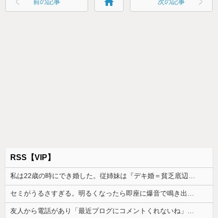
home
前の記事
次の記事
RSS【VIP】
私は22歳の時にでき婚した。従姉妹は『デキ婚＝貧乏底辺』と認識があるみたいで、私を馬鹿にしてきて…
セミがうるさすぎる。明るくなったら即座に爆音で鳴き出して毎日朝4時に叩き起こしにくるせいで寝不足だよ
友人から電話があり「最近ブログにコメントくれないね」と言われた