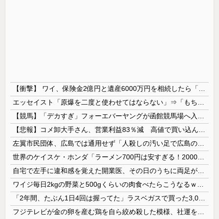
【衝撃】 ワイ、保険金2億円と遺産6000万円を相続したら「こう」なった・・・
エッセイスト「原爆を二度と使わせてはならない」⇒「もちろん中国の核も非難する？」⇒「中国の核は綺麗な核！」
【競馬】「デカすぎ」フォーエバーヤングが函館競馬場へ入厩 573キロ 矢作師「もう1段パワーアップ」
【悲報】コメ卸大手さん、営業利益83％減 高値で買い込んだ米が売れず「損切り祭り」開幕へ
左翼市民団体、広島では通用せず「人殺しの汚い足で広島の土を踏むな！」→広島県民「お前らの方が汚いんじゃ！」「ワシらが広島県民じゃ」
世界のケイスケ・ホンダ「ラーメン700円は安すぎる！2000円にするべき」
自宅で左手に違和感を覚えた開業医、その日のうちに両足が動かなくなり入院すると……
ワイジ毎日2kgの野菜と500gくらいの肉食べたらこうなるｗｗｗ
「2年間、たぶん1日4回は握ってた」ラスベガスで買った3,000円のキーホルダーを調べたら
フジテレビが金の卵を産む鶏を自ら絞め殺した模様、社運を賭けたドル箱コンテンツが御蔵入りになってしまい……