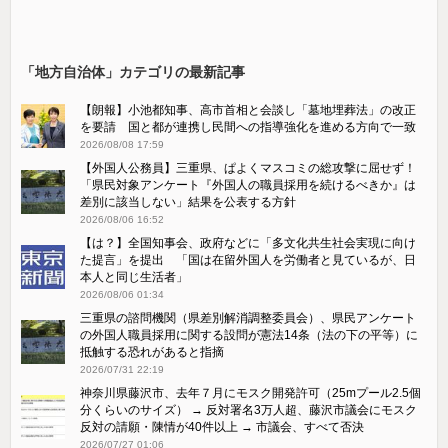
「地方自治体」カテゴリの最新記事
【朗報】小池都知事、高市首相と会談し「墓地埋葬法」の改正
を要請 国と都が連携し民間への指導強化を進める方向で一致
2026/08/08 17:59
【外国人公務員】三重県、ぱよくマスコミの総攻撃に屈せず！
「県民対象アンケート『外国人の職員採用を続けるべきか』は
差別に該当しない」結果を公表する方針
2026/08/06 16:52
【は？】全国知事会、政府などに「多文化共生社会実現に向け
た提言」を提出 「国は在留外国人を労働者と見ているが、日
本人と同じ生活者」
2026/08/06 01:34
三重県の諮問機関（県差別解消調整委員会）、県民アンケート
の外国人職員採用に関する設問が憲法14条（法の下の平等）に
抵触する恐れがあると指摘
2026/07/31 22:19
神奈川県藤沢市、去年７月にモスク開発許可（25mプール2.5個
分くらいのサイズ） → 反対署名3万人超、藤沢市議会にモスク
反対の請願・陳情が40件以上 → 市議会、すべて否決
2026/07/27 01:06