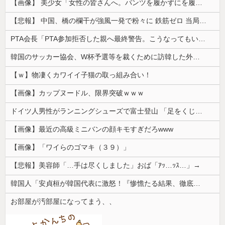
【画像】 美少女「女性の皆さんへ。パンツを履かずにを履いてみてください」
【悲報】 中国、橋の欄干が強風一発で粉々に 鉄筋ゼロ 当局「接着剤でくっつけただけ」「正常で、品質問題はない」
PTA会長「PTA参加拒否した親へ最終警告。こうなってもいい？」
韓国のサッカー協会、W杯予選等を裁くために訪韓した外国人審判を「性接待」していた……大して強くもないチームが潤沢な予算を持ってりゃそうなるわな
【ｗ】物凄くカワイイ子猫の取っ組み合い！
【画像】カップヌードル、限界突破ｗｗｗ
ドイツ人男性がランニングシューズで富士登山 「足をくじいて動けない」
【画像】最近の高級ミニバンの顔キモすぎだろwww
【画像】「ワイらのゴマキ（３９）」
【悲報】美容師「…手は尽くしました」おば「ｱｯ…ｯｽ…」→
韓国人「安貞桓が韓国代表に激怒！『惨憺たる結果、徹底的な刷新が必要だ』と監督や協会を痛烈批判」
お部屋が汚部屋になってまう、、