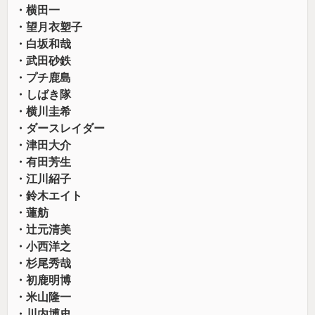
・横田一
・望月衣塑子
・白坂和哉
・武田砂鉄
・プチ鹿島
・しばき隊
・横川圭希
・ダースレイダー
・津田大介
・有田芳生
・江川紹子
・鈴木エイト
・蓮舫
・辻元清美
・小西洋之
・杉尾秀哉
・初鹿明博
・米山隆一
・川内博史