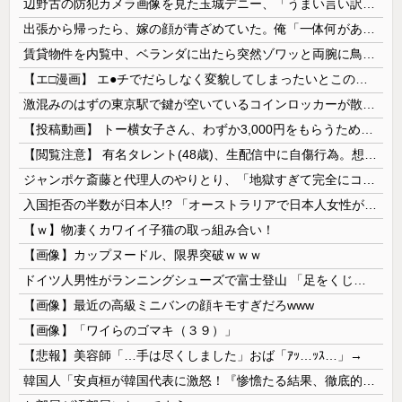
辺野古の防犯カメラ画像を見た玉城デニー、「うまい言い訳が思いつかなかったからそれかよ」と有権者を呆れさせるコメントを……
出張から帰ったら、嫁の顔が青ざめていた。俺「一体何があったんだ？」嫁「…」→子供たちに話を聞くと…
賃貸物件を内覧中、ベランダに出たら突然ゾワッと両腕に鳥肌が出た。「やっぱりこの部屋嫌だ」と思った瞬間、体が前にドンッと突き飛ばされて…
【エ□漫画】 エ●チでだらしなく変貌してしまったいとこのお姉ちゃんにチン○ン搾り取られちゃうショタ君…！
激混みのはずの東京駅で鍵が空いているコインロッカーが散見、「ラッキー」と思って中を確認してみると……
【投稿動画】 トー横女子さん、わずか3,000円をもらうために大人のチ●ポをしゃぶってしまう…
【閲覧注意】 有名タレント(48歳)、生配信中に自傷行為。想像の10倍エグくてファン全員トラウマに…
ジャンポケ斎藤と代理人のやりとり、「地獄すぎて完全にコントになってる……」と衝撃を受ける人が続出中
入国拒否の半数が日本人!? 「オーストラリアで日本人女性が売春」
【ｗ】物凄くカワイイ子猫の取っ組み合い！
【画像】カップヌードル、限界突破ｗｗｗ
ドイツ人男性がランニングシューズで富士登山 「足をくじいて動けない」
【画像】最近の高級ミニバンの顔キモすぎだろwww
【画像】「ワイらのゴマキ（３９）」
【悲報】美容師「…手は尽くしました」おば「ｱｯ…ｯｽ…」→
韓国人「安貞桓が韓国代表に激怒！『惨憺たる結果、徹底的な刷新が必要だ』と監督や協会を痛烈批判」