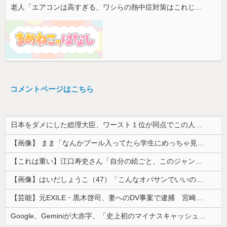
老人「エアコンは高すぎる、ワシらの熱中症対策はこれじゃよ」
コメントページはこちら
日本をダメにした総理大臣、ワースト１位が同点でこの人ｗｗｗｗｗｗ
【画像】 まま「なんかプール入ってたら学生にめっちゃ見られたw」
【これは重い】江口寿史さん「自分の絵ごと、このジャンルはそろそろ終わりかな」
【画像】はいだしょうこ（47）「こんなオバサンでいいの…？」
【芸能】元EXILE・黒木啓司、妻へのDV事案で逮捕 宮崎麗果被告は全身打撲・頭部裂傷などのけが
Google、Geminiが大赤字、「史上初のマイナスキャッシュフロー」に陥る