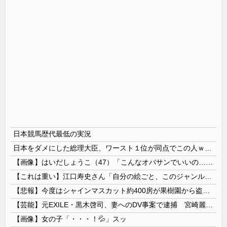
日本競馬歴代最低の実況
日本をダメにした総理大臣、ワースト１位が同点でこの人ｗｗｗｗｗｗ
【画像】はいだしょうこ（47）「こんなオバサンでいいの…？」
【これは重い】江口寿史さん「自分の絵ごと、このジャンルはそろそろ終わりかな」
【悲報】今度はシャインマスカット約400房が果樹園から盗まれる 参議院議員「日本人ではないと思う」
【芸能】元EXILE・黒木啓司、妻へのDV事案で逮捕 宮崎麗果被告は全身打撲・頭部裂傷などのけが
【画像】女の子「・・・！💦」スッ