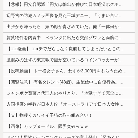
【悲報】円安容認派「円安は輸出が伸びで日本経済ホクホク！」⇒ 世界に売る物が無さすぎて輸出額で韓国に惨敗・・・
辺野古の防犯カメラ画像を見た玉城デニー、「うまい言い訳が思いつかなかったからそれかよ」と有権者を呆れさせるコメントを……
出張から帰ったら、嫁の顔が青ざめていた。俺「一体何があったんだ？」嫁「…」→子供たちに話を聞くと…
賃貸物件を内覧中、ベランダに出たら突然ゾワッと両腕に鳥肌が出た。「やっぱりこの部屋嫌だ」と思った瞬間、体が前にドンッと突き飛ばされて…
【エ□漫画】 エ●チでだらしなく変貌してしまったいとこのお姉ちゃんにチン○ン搾り取られちゃうショタ君…！
激混みのはずの東京駅で鍵が空いているコインロッカーが散見、「ラッキー」と思って中を確認してみると……
【投稿動画】 トー横女子さん、わずか3,000円をもらうために大人のチ●ポをしゃぶってしまう…
【閲覧注意】 有名タレント(48歳)、生配信中に自傷行為。想像の10倍エグくてファン全員トラウマに…
ジャンポケ斎藤と代理人のやりとり、「地獄すぎて完全にコントになってる……」と衝撃を受ける人が続出中
入国拒否の半数が日本人!? 「オーストラリアで日本人女性が売春」
【ｗ】物凄くカワイイ子猫の取っ組み合い！
【画像】カップヌードル、限界突破ｗｗｗ
ドイツ人男性がランニングシューズで富士登山 「足をくじいて動けない」