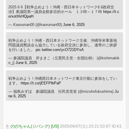
2025 6 6【戦争止めよう！沖縄・西日本ネットワーク6.6政府交
渉】衆議院第一議員会館多目的ホール １３時～１７時
https://t.c
o/xotXkHQpaH
— Kaoruman00 (@kaoruman00)
June 6, 2025
戦争止めよう！沖縄・西日本ネットワーク主催、沖縄等米軍基地
問題議員懇談会も協力している政府交渉に参加し、連帯のご挨拶
を行いました。
pic.twitter.com/ycO721DYsA
— 参議院議員 岸まきこ（立憲民主党・全国比例） (@kishimakik
o_j)
June 6, 2025
戦争止めよう！沖縄西日本ネットワーク東京行動に参加をしてい
ます。
https://t.co/jEEFPlbPaP
— 福島みずほ 参議院議員 社民党党首 (@mizuhofukushima)
Ju
ne 6, 2025
8:
ののちゃん(ジパング) [US]
2025/06/07(土) 23:21:53.87 ID:K1