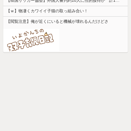
【韓国サッカー協会】外国人審判約10人に性的接待か 計1496回、約2億ウォン（約2200万円）
【ｗ】物凄くカワイイ子猫の取っ組み合い！
【閲覧注意】俺が近くにいると機械が壊れるんだけどさ