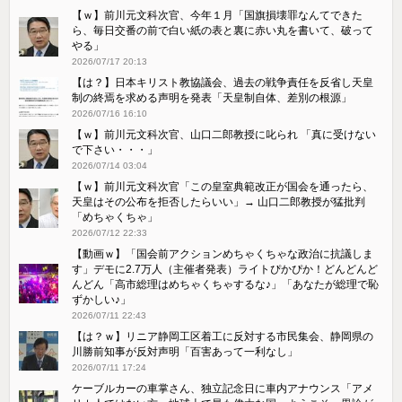
【ｗ】前川元文科次官、今年１月「国旗損壊罪なんてできた
ら、毎日交番の前で白い紙の表と裏に赤い丸を書いて、破って
やる」
2026/07/17 20:13
【は？】日本キリスト教協議会、過去の戦争責任を反省し天皇
制の終焉を求める声明を発表「天皇制自体、差別の根源」
2026/07/16 16:10
【ｗ】前川元文科次官、山口二郎教授に叱られ 「真に受けない
で下さい・・・」
2026/07/14 03:04
【ｗ】前川元文科次官「この皇室典範改正が国会を通ったら、
天皇はその公布を拒否したらいい」→ 山口二郎教授が猛批判
「めちゃくちゃ」
2026/07/12 22:33
【動画ｗ】「国会前アクションめちゃくちゃな政治に抗議しま
す」デモに2.7万人（主催者発表）ライトぴかぴか！どんどんど
んどん「高市総理はめちゃくちゃするな♪」「あなたが総理で恥
ずかしい♪」
2026/07/11 22:43
【は？ｗ】リニア静岡工区着工に反対する市民集会、静岡県の
川勝前知事が反対声明「百害あって一利なし」
2026/07/11 17:24
ケーブルカーの車掌さん、独立記念日に車内アナウンス「アメ