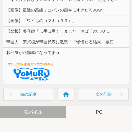
【画像】最近の高級ミニバンの顔キモすぎだろwww
【画像】「ワイらのゴマキ（３９）」
【悲報】美容師「…手は尽くしました」おば「ｱｯ…ｯｽ…」→
韓国人「安貞桓が韓国代表に激怒！『惨憺たる結果、徹底的な刷新が必要だ』と監督や協会を痛烈批判」
お部屋が汚部屋になってまう、、
home
前の記事
次の記事
モバイル
PC