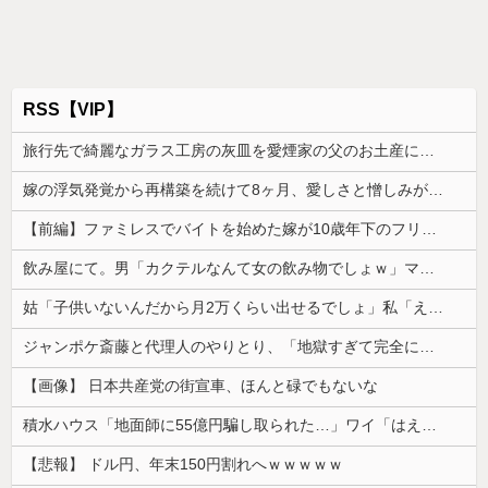
RSS【VIP】
旅行先で綺麗なガラス工房の灰皿を愛煙家の父のお土産にしたんだけどダイソーでそっくりな商品を見つけた
嫁の浮気発覚から再構築を続けて8ヶ月、愛しさと憎しみが交互に押し寄せてる。もう一回俺に恋させてあげたい。
【前編】ファミレスでバイトを始めた嫁が10歳年下のフリーターと性行為してた
飲み屋にて。男「カクテルなんて女の飲み物でしょｗ」マスター「その子、かなり飲めるよ？」→強気だった男の態度が一変して…
姑「子供いないんだから月2万くらい出せるでしょ」私「え？将来のために貯めているんですが…」→義実家の要求に呆れて…
ジャンポケ斎藤と代理人のやりとり、「地獄すぎて完全にコントになってる……」と衝撃を受ける人が続出中
【画像】 日本共産党の街宣車、ほんと碌でもないな
積水ハウス「地面師に55億円騙し取られた…」ワイ「はえーかわいそう…会社滅茶苦茶やろなぁ」
【悲報】 ドル円、年末150円割れへｗｗｗｗｗ