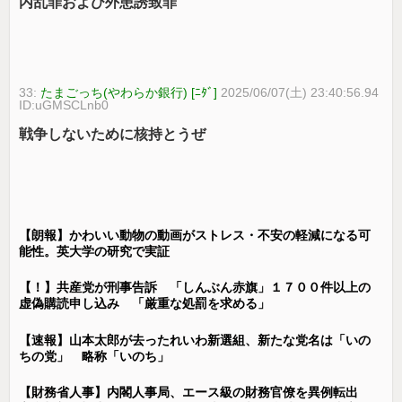
内乱罪および外患誘致罪
33:
たまごっち(やわらか銀行) [ﾆﾀﾞ]
2025/06/07(土) 23:40:56.94
ID:uGMSCLnb0
戦争しないために核持とうぜ
【朗報】かわいい動物の動画がストレス・不安の軽減になる可
能性。英大学の研究で実証
【！】共産党が刑事告訴 「しんぶん赤旗」１７００件以上の
虚偽購読申し込み 「厳重な処罰を求める」
【速報】山本太郎が去ったれいわ新選組、新たな党名は「いの
ちの党」 略称「いのち」
【財務省人事】内閣人事局、エース級の財務官僚を異例転出