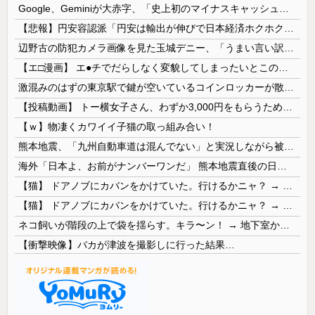
Google、Geminiが大赤字、「史上初のマイナスキャッシュフロー」に陥る
【悲報】円安容認派「円安は輸出が伸びで日本経済ホクホク！」⇒ 世界に売る物が無さすぎて輸出額で韓国に惨敗・・・
辺野古の防犯カメラ画像を見た玉城デニー、「うまい言い訳が思いつかなかったからそれかよ」と有権者を呆れさせるコメントを……
【エ□漫画】 エ●チでだらしなく変貌してしまったいとこのお姉ちゃんにチン○ン搾り取られちゃうショタ君…！
激混みのはずの東京駅で鍵が空いているコインロッカーが散見、「ラッキー」と思って中を確認してみると……
【投稿動画】 トー横女子さん、わずか3,000円をもらうために大人のチ●ポをしゃぶってしまう…
【ｗ】物凄くカワイイ子猫の取っ組み合い！
熊本地震、「九州自動車道は混んでない」と実況しながら被災地へ向かう有名アナなどに批判殺到 全国紙記者「最新の状況をいち早く伝えることは報道機関としての責務」「情報を取り上げることには大きな意義がある」
海外「日本よ、お前がナンバーワンだ」 熊本地震直後の日本の対応のスピードに世界が衝撃
【猫】 ドアノブにカバンをかけていた。行けるかニャ？ → 猫はこうなります…
【猫】 ドアノブにカバンをかけていた。行けるかニャ？ → 猫はこうなります…
ネコ飼いが階段の上で袋を揺らす。キラ〜ン！ → 地下室からヤツが現れる…
【衝撃映像】バカが津波を撮影しに行った結果…