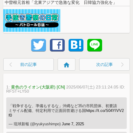
中曽根元首相「北東アジアで急激な変化 日韓協力強化を」
home
前の記事
次の記事
1:
黄色のライオン(大阪府) [CN]
2025/06/07(土) 23:11:24.05 ID:
RFST+LY50
「戦争するな、準備もするな」沖縄など35の市民団体、初要請
ミサイル配備、特定利用で正面回答避ける国
https://t.co/S04YIVV2
f0
— 琉球新報 (@ryukyushimpo)
June 7, 2025