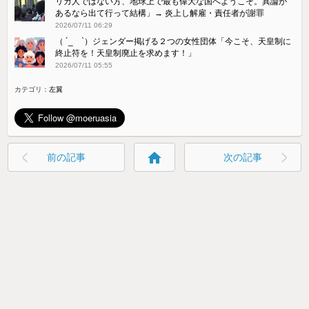
リカ人ではない方、地球上で最も偉大な国へようこそ。異論が
あるなら出て行って結構」→ 炎上し解雇・責任者が謝罪
2026/07/11 06:29
（ ´_ゝ`）ジェンダー掲げる２つの女性団体「今こそ、天皇制に
終止符を！天皇制廃止を求めます！」
2026/07/11 05:55
カテゴリ：
左翼
home
前の記事
次の記事