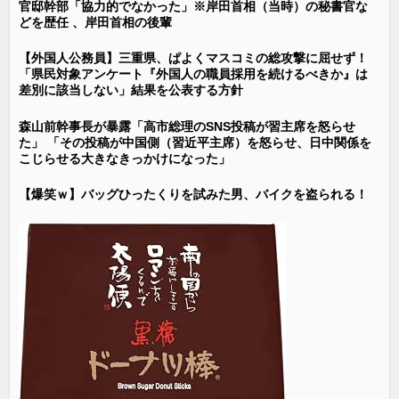
官邸幹部「協力的でなかった」※岸田首相（当時）の秘書官な
どを歴任 、岸田首相の後輩
【外国人公務員】三重県、ぱよくマスコミの総攻撃に屈せず！
「県民対象アンケート『外国人の職員採用を続けるべきか』は
差別に該当しない」結果を公表する方針
森山前幹事長が暴露「高市総理のSNS投稿が習主席を怒らせ
た」 「その投稿が中国側（習近平主席）を怒らせ、日中関係を
こじらせる大きなきっかけになった」
【爆笑ｗ】バッグひったくりを試みた男、バイクを盗られる！