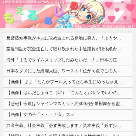
反斎藤知事派が本丸に攻め込まれる窮地に突入、「ようやく反撃のターンやね」と手際の良さに感心する人が続出中
某週刊誌が完全逃亡して取り残された中道議員が絶体絶命の窮地、「今度は宏池会に矛先を向けたか……」と節操の無さに呆れる人が続出
海外「まるでタイムスリップしたみたいだ…！」日本の江戸時代の街並みがそのまま保存されている貴重な場所とは・・・？【海外の反応】
日本をダメにした総理大臣、ワースト１位が同点でこの人ｗｗｗｗｗｗ
【画像】 まま「なんかプール入ってたら学生にめっちゃ見られたw」
【画像】はいだしょうこ（47）「こんなオバサンでいいの…？」
【悲報】今度はシャインマスカット約400房が果樹園から盗まれる 参議院議員「日本人ではないと思う」
【画像】女の子「・・・！💦」スッ
共産主義、社会主義「必ず失敗します」資本主義「必ず少子化します」