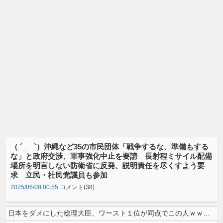
（ ´_ゝ`）沖縄など35の市民団体「戦争するな、準備もする
な」と政府交渉、軍事強化中止を要請 長射程ミサイル配備
場所を明言しない防衛省に反発、説明責任を尽くすよう要
求 立民・社民党議員も参加
2025/06/08 00:55
コメント(38)
日本をダメにした総理大臣、ワースト１位が同点でこの人ｗｗｗｗｗｗ