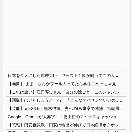
日本をダメにした総理大臣、ワースト１位が同点でこの人ｗｗｗｗｗｗ
【画像】 まま「なんかプール入ってたら学生にめっちゃ見られたw」
【これは重い】江口寿史さん「自分の絵ごと、このジャンルはそろそろ終わりかな」
【画像】はいだしょうこ（47）「こんなオバサンでいいの…？」
【芸能】元EXILE・黒木啓司、妻へのDV事案で逮捕 宮崎麗果被告は全身打撲・頭部裂傷などのけが
Google、Geminiが大赤字、「史上初のマイナスキャッシュフロー」に陥る
【悲報】円安容認派「円安は輸出が伸びで日本経済ホクホク！」⇒ 世界に売る物が無さすぎて輸出額で韓国に惨敗・・・