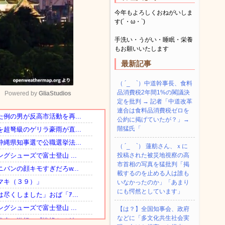
今年もよろしくおねがいしま
す(´・ω・`)
手洗い・うがい・睡眠・栄養
もお願いいたします
最新記事
（ ´_ゝ`）中道幹事長、食料
品消費税2年間1%の閣議決
Powered by 
GliaStudios
定を批判 → 記者「中道改革
連合は食料品消費税ゼロを
公約に掲げていたが？」→
Mute
階猛氏「
（ ´_ゝ`） 蓮舫さん、ｘに
投稿された被災地視察の高
市首相の写真を猛批判「掲
載するのを止める人は誰も
いなかったのか」「あまり
にも愕然としています」
【は？】全国知事会、政府
などに「多文化共生社会実