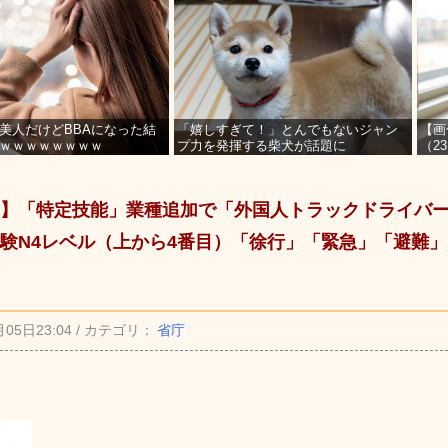
美人だけどBBAになった結
「嬉しすぎて！」とんでもないジャン
【画
ｗｗｗｗｗｗｗｗ
プ力を発揮する柴犬が話題に
（2
を募
】「特定技能」業種追加で「外国人トラックドライバ
験N4レベル（上から4番目）「徐行」「緊急」「避難
月05日23:04 / カテゴリ：
省庁