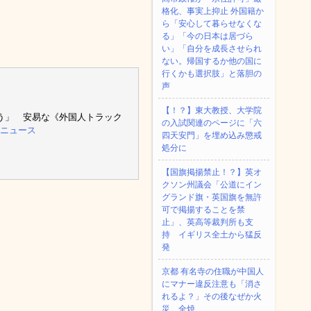
格化、事実上抑止 外国籍か
ら「安心して暮らせなくな
る」「今の日本は居づら
い」「自分を成長させられ
ない。帰国するか他の国に
行くかも選択肢」と落胆の
声
【！？】東大教授、大学院
う」 安易な《外国人トラック
の入試関連のページに「六
ooニュース
四天安門」を埋め込み懲戒
処分に
【国旗掲揚禁止！？】英オ
クソン州議会「公道にイン
グランド旗・英国旗を無許
可で掲揚することを禁
止」、英高等裁判所も支
持 イギリス全土から猛反
発
京都 有名寺の住職が中国人
にマナー違反注意も「消さ
れるよ？」その後なぜか火
災、全焼