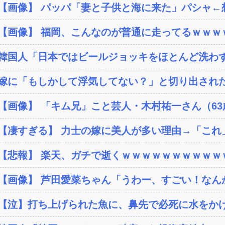
【画像】 パッパ「妻と子供と海に来た」パシャ←想像
【画像】 福岡、こんなのが普通に走ってるｗｗｗｗ
韓国人「日本ではビールジョッキをほとんど洗わずに
嫁に「もしかして浮気してない？」と切り出された
【画像】 「キム兄」こと芸人・木村祐一さん（63歳
【凄すぎる】 力士の嫁に美人が多い理由→「これ
【悲報】 楽天、ガチで逝くｗｗｗｗｗｗｗｗｗｗ
【画像】 芦田愛菜ちゃん「うわー、すごい！なん
【泣】打ち上げられた魚に、鼻先で必死に水をか