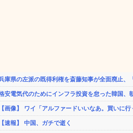
兵庫県の左派の既得利権を斎藤知事が全面廃止、「
格安電気代のためにインフラ投資を怠った韓国、朝
【画像】 ワイ「アルファードいいなあ。買いに行く
【速報】 中国、ガチで逝く