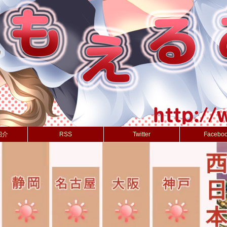
紹介
RSS
Twitter
Facebo