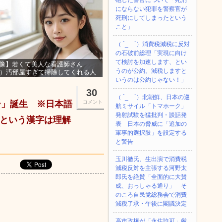
砲した警官について「死刑
にならない犯罪を警察官が
死刑にしてしまったという
こと」
（ ´_ゝ`）消費税減税に反対
の石破前総理「実現に向け
て検討を加速します、とい
像】若くて美人な看護師さん
うのが公約。減税しますと
3）汚部屋すぎて掃除してくれる人
集ｗｗｗ
いうのは公約じゃない！」
30
（ ´_ゝ`）北朝鮮、日本の巡
ー」誕生 ※日本語
コメント
航ミサイル「‌トマホーク」
発射試験を猛批判・談話発
」という漢字は理解
表 日本の脅威に「追加の
軍事的選択肢」を設定する
と警告
玉川徹氏、生出演で消費税
減税反対を主張する河野太
郎氏を絶賛「全面的に大賛
成、おっしゃる通り」 そ
のころ自民党総務会で消費
減税了承・午後に閣議決定
高市政権が「永住許可」厳