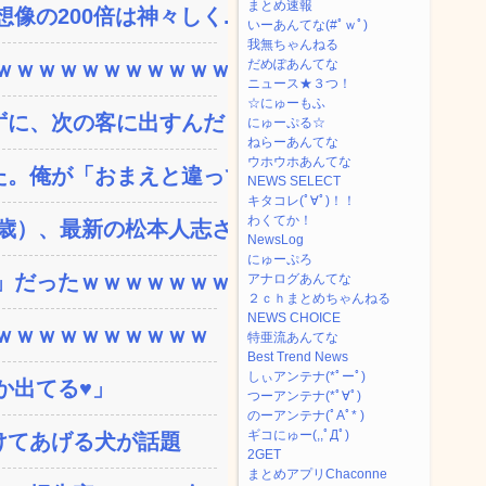
まとめ速報
の200倍は神々しく...
いーあんてな(#ﾟｗﾟ)
我無ちゃんねる
だめぽあんてな
ｗｗｗｗｗｗｗｗｗｗｗ...
ニュース★３つ！
☆にゅーもふ
、次の客に出すんだ！ ...
にゅーぷる☆
ねらーあんてな
ウホウホあんてな
。俺が「おまえと違って浮...
NEWS SELECT
キタコレ(ﾟ∀ﾟ)！！
わくてか！
）、最新の松本人志さ...
NewsLog
にゅーぷろ
」だったｗｗｗｗｗｗｗ
アナログあんてな
２ｃｈまとめちゃんねる
NEWS CHOICE
ｗｗｗｗｗｗｗｗｗｗ
特亜流あんてな
Best Trend News
しぃアンテナ(*ﾟーﾟ)
か出てる♥」
つーアンテナ(*ﾟ∀ﾟ)
のーアンテナ(ﾟAﾟ* )
ギコにゅー(,,ﾟДﾟ)
けてあげる犬が話題
2GET
まとめアプリChaconne