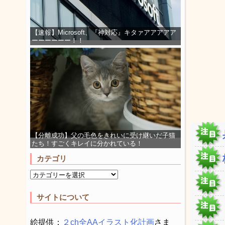
【速報】Microsoft、『神対応』キタァアアアアア
ーーーーーー！！
【分離成功】父の毛色をきれいに受け継いだ子猫
たち！すごくキレイに分かれている！
カテゴリ
サイトについて
絵提供：
２ch全AAイラスト化計画
さま