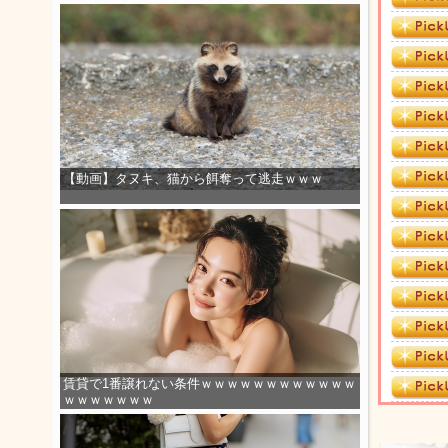
【動画】タヌキ、猫から餌奪って逃走ｗｗｗ
賃貸で1番譲れない条件ｗｗｗｗｗｗｗｗｗｗｗｗ
ｗｗｗｗｗｗｗ