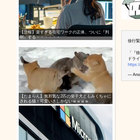
【悲報】楽すぎる在宅ワークの正体、ついに『判
明』する・・・・・・
徐行緊
「『徐
ドライ
https:
— Ano
【たまらん】無邪気な2匹の柴子犬ともみくちゃに
される猫！可愛いさしかないｗｗｗｗ