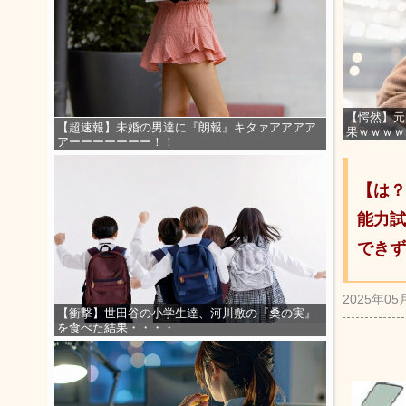
【愕然】元
【超速報】未婚の男達に『朗報』キタァアアアア
果ｗｗｗｗ
アーーーーーーー！！
【は？
能力試
できず
2025年05
【衝撃】世田谷の小学生達、河川敷の『桑の実』
を食べた結果・・・・