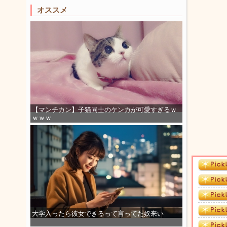
オススメ
【マンチカン】子猫同士のケンカが可愛すぎるｗ
ｗｗｗ
大学入ったら彼女できるって言ってた奴来い