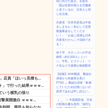
現に向けた提言」を提出
「国は在留外国人を労働者
と見ているが、日本人と同
じ生活者」
共産党「日本共産党は中抜
きしません！安心して災害
救援募金をしてくださ
い！」「お金に清潔な日本
共産党だからこそ信頼でき
る！」
赤十字、モロッコへの不法
移民（約2,000人）にパ
ン、牛乳、ビスケット、ツ
ナ缶など大規模な物資配布
【続報】NHK職員、番組出
演者から性被害を受け
PTSD → 番組出演者「飲酒
していたため記憶にないが
真実であれば申し訳ない」
（ ´_ゝ`）中国国防省、日本
の防衛白書を批判「強烈な