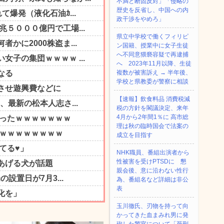
不満と断固反対」「侵略の
歴史を反省し、中国への内
政干渉をやめろ」
県立中学校で働くフィリピ
ン国籍、授業中に女子生徒
へ不同意猥褻容疑で再逮捕
へ 2023年11月以降、生徒
複数が被害訴え → 半年後、
学校と県教委が警察に相談
【速報】飲食料品 消費税減
税の方針を閣議決定、来年
4月から2年間1％に 高市総
理は秋の臨時国会で法案の
成立を目指す
NHK職員、番組出演者から
性被害を受けPTSDに 懇
親会後、意に沿わない性行
為、番組名など詳細は非公
表
玉川徹氏、刃物を持って向
かってきた血まみれ男に発