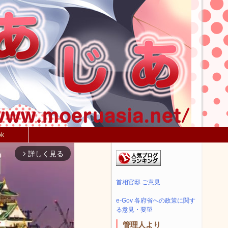
ok
詳しく見る
arrow_forward_ios
首相官邸 ご意見
e-Gov 各府省への政策に関す
る意見・要望
管理人より