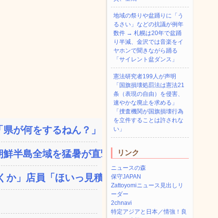
地域の祭りや盆踊りに「う
るさい」などの抗議が例年
数件 → 札幌は20年で盆踊
り半減、金沢では音楽をイ
ヤホンで聞きながら踊る
「サイレント盆ダンス」
憲法研究者199人が声明
「国旗損壊処罰法は憲法21
条（表現の自由）を侵害、
速やかな廃止を求める」
「捜査機関が国旗損壊行為
を立件することは許されな
県が何をするねん？」と存...
い」
鮮半島全域を猛暑が直撃し...
リンク
ニュースの森
か」店員「ほいっ見積も...
保守JAPAN
Zattoyomiニュース見出しリ
ーダー
2chnavi
特定アジアと日本／情強！良