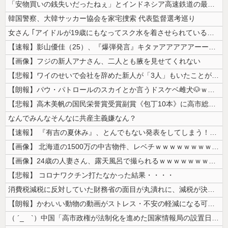
「安物買いの銭失いだったねぇ」とインドネシア高速鉄道の最終処分に日本側...
韓国警察、大韓サッカー協会を家宅捜索 代表監督選考巡り
女さん ｢アイドルが19歳にもなってスク水を着させられている！｣⇒結果...
【速報】影山優佳（25）、『爆弾発言』キタァアアアアアーーーーー！！
【画像】フジの新人アナさん、二人とも腋を見せてくれない
【悲報】ワイのせいで会社を辞めた新人が「3人」もいたことが発覚ｗｗｗｗ...
【朗報】パウ・パトロールのスカイとか言うドスケベ雌犬🐶ｗｗｗｗｗｗｗ...
【悲報】高木美帆の国民栄誉賞受賞副賞《包丁10本》に高市総理の名前も刻...
なんでみんなそんなに共産主義嫌なん？
【速報】 『有吉の夏休み』、とんでもない発表をしてしまう！！！！！
【画像】 北海道の1500万の中古物件、レベチｗｗｗｗｗｗｗｗｗｗｗｗ...
【画像】24歳の人妻さん、露天風呂で撮られるｗｗｗｗｗｗｗｗｗｗｗｗ...
【悲報】 コロナワクチン打たなかった結果・・・・
消費税減税に反対していた財務省の面目が丸潰れに、減税が決まった途端に市...
【朗報】かわいい動物の動画がストレス・不安の軽減になる可能性。英大学の...
（ ´_ゝ`）中国「高市政権が法制化を進めた国家情報局の設置日が7月3...