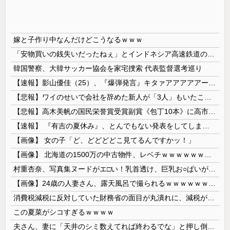
嫁と子作り中なんだけどこうなるｗｗｗ
「安物買いの銭失いだったねぇ」とインドネシア高速鉄道の最終処分に日本側騒然、国家予算は使わないというと何が財源なんだ？
韓国警察、大韓サッカー協会を家宅捜索 代表監督選考巡り
【速報】影山優佳（25）、『爆弾発言』キタァアアアアアーーーーー！！
【悲報】ワイのせいで会社を辞めた新人が「3人」もいたことが発覚ｗｗｗｗｗ
【悲報】高木美帆の国民栄誉賞受賞副賞《包丁10本》に高市総理の名前も刻印ｗｗｗｗｗｗｗｗｗ
【速報】 『有吉の夏休み』、とんでもない発表をしてしまう！！！！！
【画像】 女の子「ど、どどどどこ見てるんですかッ！」
【画像】 北海道の1500万の中古物件、レベチｗｗｗｗｗｗｗｗｗｗｗｗｗｗｗｗｗｗｗｗ
村重杏奈、写真集ヌードがエ□い！乳首透け、巨乳お○ぱいが最高過ぎる！
【画像】24歳の人妻さん、露天風呂で撮られるｗｗｗｗｗｗｗｗｗｗｗｗｗｗｗｗｗ
消費税減税に反対していた財務省の面目が丸潰れに、減税が決まった途端に市場が動き出したが……
この夏菜がシコすぎるｗｗｗｗ
夫さん、妻に「天井のシミ数えてれば終わるでな」と押し倒されて性行為 → 凄いことになるｗｗｗｗｗ