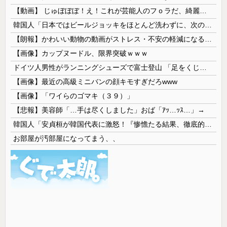
【動画】 じゅぼぼぼ！え！これが芸能人のフｏラだ、綺麗な顔とお口でこんなことしているだ 笑
韓国人「日本ではビールジョッキをほとんど洗わずに、次の客に出すんだ！ これが証拠の映像だ!!」……あー、なるほどですねー。韓国には「アレ」がないんだ？
【朗報】かわいい動物の動画がストレス・不安の軽減になる可能性。英大学の研究で実証
【画像】カップヌードル、限界突破ｗｗｗ
ドイツ人男性がランニングシューズで富士登山 「足をくじいて動けない」
【画像】最近の高級ミニバンの顔キモすぎだろwww
【画像】「ワイらのゴマキ（３９）」
【悲報】美容師「…手は尽くしました」おば「ｱｯ…ｯｽ…」→
韓国人「安貞桓が韓国代表に激怒！『惨憺たる結果、徹底的な刷新が必要だ』と監督や協会を痛烈批判」
お部屋が汚部屋になってまう、、