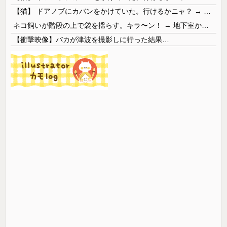
【猫】 ドアノブにカバンをかけていた。行けるかニャ？ → 猫はこうなります…
ネコ飼いが階段の上で袋を揺らす。キラ〜ン！ → 地下室からヤツが現れる…
【衝撃映像】バカが津波を撮影しに行った結果…