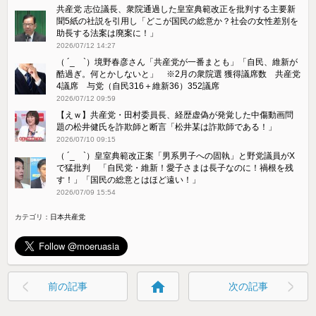
共産党 志位議長、衆院通過した皇室典範改正を批判する主要新
聞5紙の社説を引用し「どこが国民の総意か？社会の女性差別を
助長する法案は廃案に！」
2026/07/12 14:27
（ ´_ゝ`）境野春彦さん「共産党が一番まとも」「自民、維新が
酷過ぎ。何とかしないと」 ※2月の衆院選 獲得議席数 共産党
4議席 与党（自民316＋維新36）352議席
2026/07/12 09:59
【えｗ】共産党・田村委員長、経歴虚偽が発覚した中傷動画問
題の松井健氏を詐欺師と断言「松井某は詐欺師である！」
2026/07/10 09:15
（ ´_ゝ`）皇室典範改正案「男系男子への固執」と野党議員がX
で猛批判 「自民党・維新！愛子さまは長子なのに！禍根を残
す！」「国民の総意とはほど遠い！」
2026/07/09 15:54
カテゴリ：
日本共産党
home
前の記事
次の記事