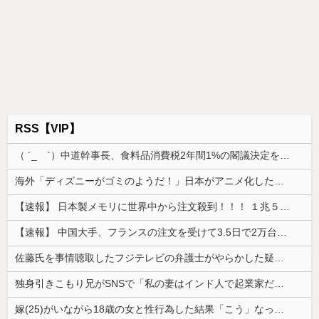
RSS【VIP】
（ ´_ゝ`）中道幹事長、食料品消費税2年間1%の閣議決定を批判 → 記者「中道改革連合は食料品消費税ゼロを公約に掲げていたが？」→ 階猛氏「
海外「ディズニーがゴミのようだ！」日本がアニメ化した米人気SF作品に絶賛の声が殺到中
【速報】 日本製メモリに世界中から注文殺到！！！ １兆５０００億円で工場増築へ
【速報】 中国大手、フランスの注文を受けて3.5日で2万台のエアコンを製造し出荷完了「毎度アル♡」
佐藤氏を事情聴取したフジテレビの弁護士がやらかした疑惑が浮上、「これが事実なら全部が怪しすぎるぞ」と前科に衝撃を受ける人が続出
独身引きこもり兄がSNSで「私の妻はインド人で起業家だが“日本人女性は男に甘えている”と言っています。日本に女性差別はありません」って発信したら...
嫁(25)がいながら18歳の女と性行為した結果「こう」なった・・・