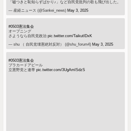
「嘘つきと恥知らずばかり♪」など自民党批判の歌も飛び出した。
— 産経ニュース (@Sankei_news)
May 3, 2025
#0503憲法集会
オープニング
さようなら自民党政治
pic.twitter.com/TaikutIDxK
— shu （ 自民党壊憲絶対反対） (@shu_forum4)
May 3, 2025
#0503憲法集会
プラカードアピール
立憲野党と連帯
pic.twitter.com/3UgAmISdzS