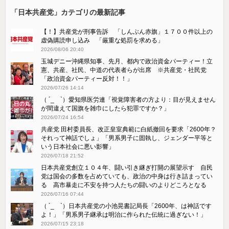
「日本共産党」カテゴリの最新記事
【！】共産党が刑事告訴 「しんぶん赤旗」１７００件以上の
虚偽購読申し込み 「厳重な処罰を求める」
2026/08/06 20:40
玉城デニー沖縄県知事、先月、都内で政治資金パーティー！立
憲、共産、社民、中道の代表者らが出席 ※共産党・社民党
「政治資金パーティー反対！！」
2026/07/26 14:14
（ ´_ゝ`）愛知県医労連「視覚障害者の方より：目が見えません
が間違えて国旗を雑巾にしたら犯罪ですか？」
2026/07/24 16:54
共産党 田村委員長、改正皇室典範に白紙撤回を要求「2600年？
それって神話でしょ」「男系男子に固執し、ジェンダー平等と
いう日本社会に悪い影響」
2026/07/18 21:52
日本共産党創立１０４年、闘い引き継ぎ打開の展望示す 自民
党は国会の多数を占めていても、政治の中身は行き詰まってい
る 高市暴走に不安を持つ人たちの闘いのよりどころとなる
2026/07/16 07:44
（ ´_ゝ`）日本共産党の小池晃書記局長「2600年、は神話です
よ！」「​男系男子継承は明治に作られた伝統に過ぎない！」
2026/07/15 23:18