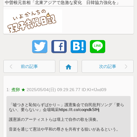
中曽根元首相「北東アジアで急激な変化 日韓協力強化を」
home
前の記事
次の記事
1:
煮卵 ★
2025/05/04(日) 09:29:26.77 ID:KI+fJxd09
「嘘つきと恥知らずばかり～」護憲集会で自民批判ソング「要ら
ない、要らない♪」会場喝采
https://t.co/coqndkSlHj
護憲派のアーティストらは壇上で自作の歌を演奏。
音楽を通じて憲法や平和の尊さを共有する狙いがあるという。