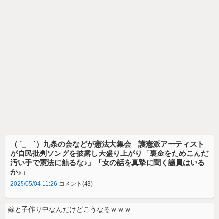
（ ´_ゝ`）九条の会などが憲法大集会 護憲派アーティスト
が自民批判ソングを披露し大盛り上がり「裏金をためこんだ
汚い手で憲法に触るな♪」「女の話を真摯に聞く議員はいる
か♪」
2025/05/04 11:26
コメント(43)
嫁と子作り中なんだけどこうなるｗｗｗ