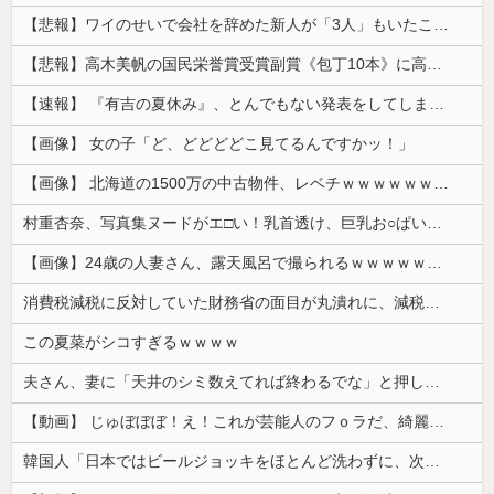
【悲報】ワイのせいで会社を辞めた新人が「3人」もいたことが発覚ｗｗｗｗｗ
【悲報】高木美帆の国民栄誉賞受賞副賞《包丁10本》に高市総理の名前も刻印ｗｗｗｗｗｗｗｗｗ
【速報】 『有吉の夏休み』、とんでもない発表をしてしまう！！！！！
【画像】 女の子「ど、どどどどこ見てるんですかッ！」
【画像】 北海道の1500万の中古物件、レベチｗｗｗｗｗｗｗｗｗｗｗｗｗｗｗｗｗｗｗｗ
村重杏奈、写真集ヌードがエ□い！乳首透け、巨乳お○ぱいが最高過ぎる！
【画像】24歳の人妻さん、露天風呂で撮られるｗｗｗｗｗｗｗｗｗｗｗｗｗｗｗｗｗ
消費税減税に反対していた財務省の面目が丸潰れに、減税が決まった途端に市場が動き出したが……
この夏菜がシコすぎるｗｗｗｗ
夫さん、妻に「天井のシミ数えてれば終わるでな」と押し倒されて性行為 → 凄いことになるｗｗｗｗｗ
【動画】 じゅぼぼぼ！え！これが芸能人のフｏラだ、綺麗な顔とお口でこんなことしているだ 笑
韓国人「日本ではビールジョッキをほとんど洗わずに、次の客に出すんだ！ これが証拠の映像だ!!」……あー、なるほどですねー。韓国には「アレ」がないんだ？