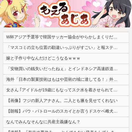
W杯アジア予選等で韓国サッカー協会がやらかしまくりだと発覚、「いきなり共同開催になったしな」と日韓共催の件に言及する声も……
「マスコミの立ち位置の勘違いっぷりがすごい」と報ステ大越キャスターの台詞に視聴者絶句、高市とトランプを同列視させようという思惑がひしひしと
嫁と子作り中なんだけどこうなるｗｗｗ
「安物買いの銭失いだったねぇ」とインドネシア高速鉄道の最終処分に日本側騒然、国家予算は使わないというと何が財源なんだ？
海外「日本の製菓技術はもはや芸術の域に達してる！」外国人が驚いた日本のお菓子の見た目とは・・・？【海外の反応】
女さん ｢アイドルが19歳にもなってスク水を着させられている！｣⇒結果ｗｗｗ
【画像】フジの新人アナさん、二人とも腋を見せてくれない
【朗報】パウ・パトロールのスカイとか言うドスケベ雌犬🐶ｗｗｗｗｗｗｗｗｗｗｗｗ
なんでみんなそんなに共産主義嫌なん？