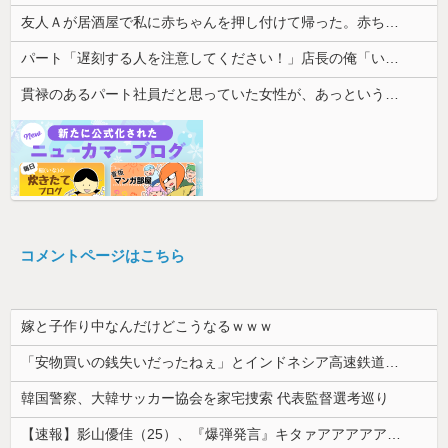
友人Ａが居酒屋で私に赤ちゃんを押し付けて帰った。赤ちゃんは泣き止まないし、苦情もきて...
パート「遅刻する人を注意してください！」店長の俺「いや、事情があって…」→周囲との温度差に困惑して…
貫禄のあるパート社員だと思っていた女性が、あっという間に昇格。自分との違いを痛感することになり…
コメントページはこちら
嫁と子作り中なんだけどこうなるｗｗｗ
「安物買いの銭失いだったねぇ」とインドネシア高速鉄道の最終処分に日本側騒然、国家予算は使わないというと何が財源なんだ？
韓国警察、大韓サッカー協会を家宅捜索 代表監督選考巡り
【速報】影山優佳（25）、『爆弾発言』キタァアアアアアーーーーー！！