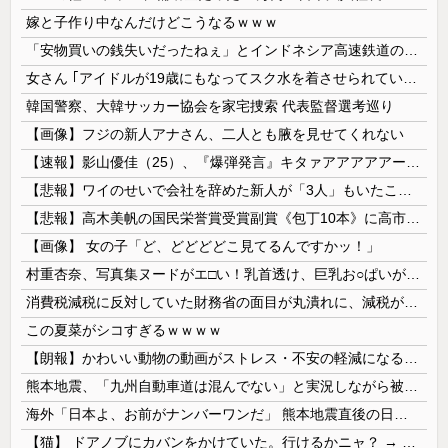
嫁と子作り中なんだけどこうなるｗｗｗ
「安物買いの銭失いだったねぇ」とインドネシア高速鉄道の最終処分に日本側騒然、国家予算は使わないというと何が財源なんだ？
女さん ｢アイドルが19歳にもなってスク水を着させられている！｣⇒結果ｗｗｗ
韓国警察、大韓サッカー協会を家宅捜索 代表監督選考巡り
【画像】フジの新人アナさん、二人とも腋を見せてくれない
【速報】影山優佳（25）、『爆弾発言』キタァアアアアアーーーーー！！
【悲報】ワイのせいで会社を辞めた新人が「3人」もいたことが発覚ｗｗｗｗｗ
【悲報】高木美帆の国民栄誉賞受賞副賞《包丁10本》に高市総理の名前も刻印ｗｗｗｗｗｗｗｗｗ
【画像】 女の子「ど、どどどどこ見てるんですかッ！」
村重杏奈、写真集ヌードがエ□い！乳首透け、巨乳お○ぱいが最高過ぎる！
消費税減税に反対していた財務省の面目が丸潰れに、減税が決まった途端に市場が動き出したが……
この夏菜がシコすぎるｗｗｗｗ
【朗報】かわいい動物の動画がストレス・不安の軽減になる可能性。英大学の研究で実証
熊本地震、「九州自動車道は混んでない」と実況しながら被災地へ向かう有名アナなどに批判殺到 全国紙記者「最新の状況をいち早く伝えることは報道機関としての責務」「情報を取り上げることには大きな意義がある」
海外「日本よ、お前がナンバーワンだ」 熊本地震直後の日本の対応のスピードに世界が衝撃
【猫】 ドアノブにカバンをかけていた。行けるかニャ？ → 猫はこうなります…