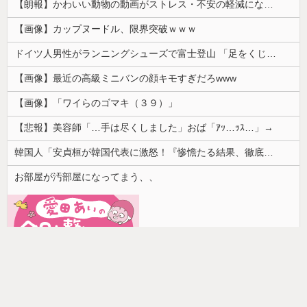
【朗報】かわいい動物の動画がストレス・不安の軽減になる可能性。英大学の研究で実証
【画像】カップヌードル、限界突破ｗｗｗ
ドイツ人男性がランニングシューズで富士登山 「足をくじいて動けない」
【画像】最近の高級ミニバンの顔キモすぎだろwww
【画像】「ワイらのゴマキ（３９）」
【悲報】美容師「…手は尽くしました」おば「ｱｯ…ｯｽ…」→
韓国人「安貞桓が韓国代表に激怒！『惨憺たる結果、徹底的な刷新が必要だ』と監督や協会を痛烈批判」
お部屋が汚部屋になってまう、、
home
前の記事
次の記事