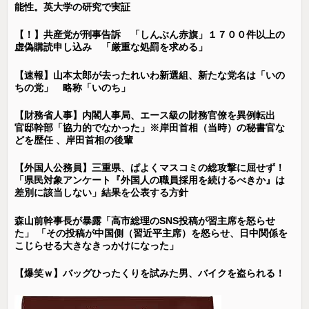
能性。英大学の研究で実証
【！】共産党が刑事告訴 「しんぶん赤旗」１７００件以上の
虚偽購読申し込み 「厳重な処罰を求める」
【速報】山本太郎が去ったれいわ新選組、新たな党名は「いの
ちの党」 略称「いのち」
【財務省人事】内閣人事局、エース級の財務官僚を異例転出
官邸幹部「協力的でなかった」※岸田首相（当時）の秘書官な
どを歴任 、岸田首相の後輩
【外国人公務員】三重県、ぱよくマスコミの総攻撃に屈せず！
「県民対象アンケート『外国人の職員採用を続けるべきか』は
差別に該当しない」結果を公表する方針
森山前幹事長が暴露「高市総理のSNS投稿が習主席を怒らせ
た」 「その投稿が中国側（習近平主席）を怒らせ、日中関係を
こじらせる大きなきっかけになった」
【爆笑ｗ】バッグひったくりを試みた男、バイクを盗られる！