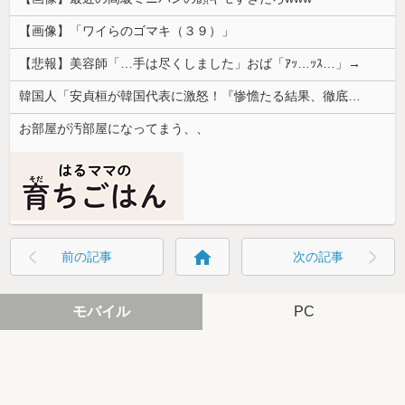
【画像】「ワイらのゴマキ（３９）」
【悲報】美容師「…手は尽くしました」おば「ｱｯ…ｯｽ…」→
韓国人「安貞桓が韓国代表に激怒！『惨憺たる結果、徹底的な刷新が必要だ』と監督や協会を痛烈批判」
お部屋が汚部屋になってまう、、
home
前の記事
次の記事
モバイル
PC