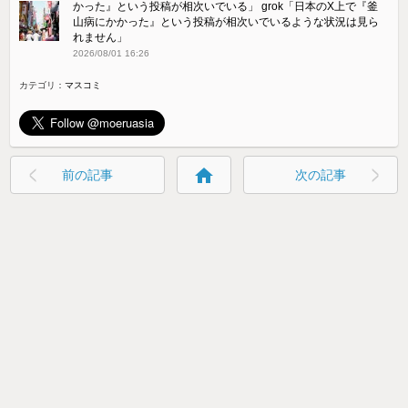
かった』という投稿が相次いでいる」 grok「日本のX上で『釜
山病にかかった』という投稿が相次いでいるような状況は見ら
れません」
2026/08/01 16:26
カテゴリ：
マスコミ
home
前の記事
次の記事