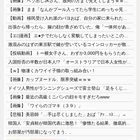
【画像】 ヘソ出しJKさん、股間の方まで見えてしまうｗｗｗｗｗｗｗｗｗ
【画像】 まま「なんかプール入ってたら学生にめっちゃ見られたw」
【動画】 移民受け入れ派のパヨおば、自分の家に来られたら全力で拒否るｗｗｗｗｗｗｗｗｗｗｗｗ
出張から帰ったら、嫁の顔が青ざめていた。俺「一体何があったんだ？」嫁「…」→子供たちに話を聞くと…
【エ□漫画】 エ●チでだらしなく変貌してしまったいとこのお姉ちゃんにチン○ン搾り取られちゃうショタ君…！
激混みのはずの東京駅で鍵が空いているコインロッカーが散見、「ラッキー」と思って中を確認してみると……
【投稿動画】 トー横女子さん、わずか3,000円をもらうために大人のチ●ポをしゃぶってしまう…
入国拒否の半数が日本人!? 「オーストラリアで日本人女性が売春」
【ｗ】物凄くカワイイ子猫の取っ組み合い！
【画像】カップヌードル、限界突破ｗｗｗ
ドイツ人男性がランニングシューズで富士登山 「足をくじいて動けない」
【画像】最近の高級ミニバンの顔キモすぎだろwww
【画像】「ワイらのゴマキ（３９）」
【悲報】美容師「…手は尽くしました」おば「ｱｯ…ｯｽ…」→
韓国人「安貞桓が韓国代表に激怒！『惨憺たる結果、徹底的な刷新が必要だ』と監督や協会を痛烈批判」
お部屋が汚部屋になってまう、、