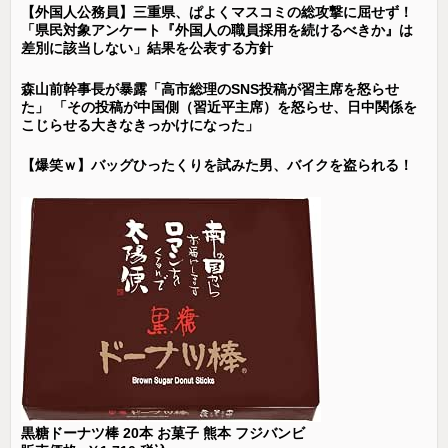
【外国人公務員】三重県、ぱよくマスコミの総攻撃に屈せず！
「県民対象アンケート『外国人の職員採用を続けるべきか』は
差別に該当しない」結果を公表する方針
森山前幹事長が暴露「高市総理のSNS投稿が習主席を怒らせ
た」 「その投稿が中国側（習近平主席）を怒らせ、日中関係を
こじらせる大きなきっかけになった」
【爆笑ｗ】バッグひったくりを試みた男、バイクを盗られる！
黒糖ドーナツ棒 20本 お菓子 熊本 フジバンビ