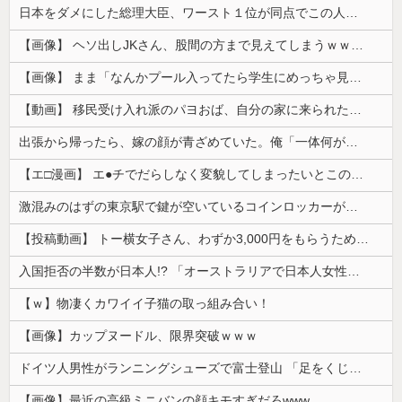
日本をダメにした総理大臣、ワースト１位が同点でこの人ｗｗｗｗｗｗ
【画像】 ヘソ出しJKさん、股間の方まで見えてしまうｗｗｗｗｗｗｗｗｗ
【画像】 まま「なんかプール入ってたら学生にめっちゃ見られたw」
【動画】 移民受け入れ派のパヨおば、自分の家に来られたら全力で拒否るｗｗｗｗｗｗｗｗｗｗｗｗ
出張から帰ったら、嫁の顔が青ざめていた。俺「一体何があったんだ？」嫁「…」→子供たちに話を聞くと…
【エ□漫画】 エ●チでだらしなく変貌してしまったいとこのお姉ちゃんにチン○ン搾り取られちゃうショタ君…！
激混みのはずの東京駅で鍵が空いているコインロッカーが散見、「ラッキー」と思って中を確認してみると……
【投稿動画】 トー横女子さん、わずか3,000円をもらうために大人のチ●ポをしゃぶってしまう…
入国拒否の半数が日本人!? 「オーストラリアで日本人女性が売春」
【ｗ】物凄くカワイイ子猫の取っ組み合い！
【画像】カップヌードル、限界突破ｗｗｗ
ドイツ人男性がランニングシューズで富士登山 「足をくじいて動けない」
【画像】最近の高級ミニバンの顔キモすぎだろwww