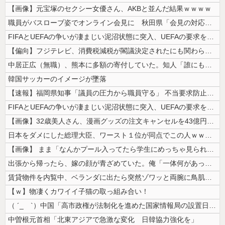
【画像】元宝塚のセクシー女優さん、AKBと並んだ結果ｗｗｗｗ
職員がバスローブ姿でオンライン会見に 秋田県「会見の対応に問題があった...
FIFAとUEFAの争いが凄まじい泥沼状態に突入、UEFAの要求を呑ん...
【偏向】フジテレビ、消費税減税が閣議決定されたにも関わらず、消費税減税...
中居正広（無職）、熊本に多額の寄付していた。知人「誰にも知られなくても...
韓国サッカーのイメージが墜落
【速報】福岡県知事「議員の圧力から職員守る」 不当要求防止の条例策定へ
FIFAとUEFAの争いが凄まじい泥沼状態に突入、UEFAの要求を呑ん...
【画像】32歳美人さん、漫画グッズの注文キャンセルを43億円分繰り返し...
日本をダメにした総理大臣、ワースト１位が同点でこの人ｗｗｗｗｗｗ
【画像】 まま「なんかプール入ってたら学生にめっちゃ見られたw」
出張から帰ったら、嫁の顔が青ざめていた。俺「一体何があったんだ？」嫁「...
賃貸物件を内覧中、ベランダに出たら突然ゾワッと両腕に鳥肌が出た。「やっ...
【ｗ】物凄くカワイイ子猫の取っ組み合い！
（ ´_ゝ`）中国「高市政権が法制化を進めた国家情報局の設置日が7月3...
中曽根元首相「北東アジアで急激な変化 日韓協力強化を」