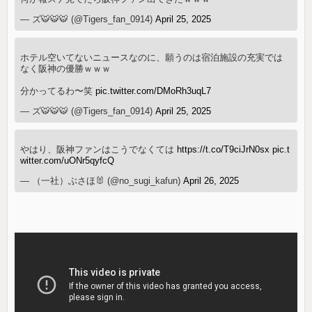
— ズ🐯🐯🐯 (@Tigers_fan_0914)
April 25, 2025
ホテル空いてないニュースなのに、願うのは宿泊施設の充実では
なく阪神の優勝ｗｗｗ
分かってるわ〜笑
pic.twitter.com/DMoRh3uqL7
— ズ🐯🐯🐯 (@Tigers_fan_0914)
April 25, 2025
やはり、阪神ファンはこうでなくては
https://t.co/T9ciJrN0sx
pic.t
witter.com/uONr5qyfcQ
— （一社）ぶさほ🐰 (@no_sugi_kafun)
April 26, 2025