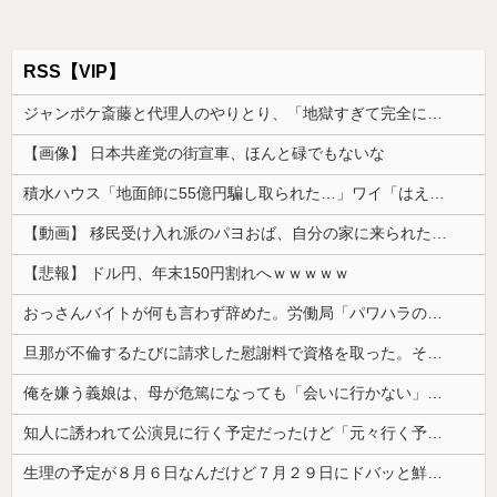
RSS【VIP】
ジャンポケ斎藤と代理人のやりとり、「地獄すぎて完全にコントになってる……」と衝撃を受ける人が続出中
【画像】 日本共産党の街宣車、ほんと碌でもないな
積水ハウス「地面師に55億円騙し取られた…」ワイ「はえーかわいそう…会社滅茶苦茶やろなぁ」
【動画】 移民受け入れ派のパヨおば、自分の家に来られたら全力で拒否るｗｗｗｗｗｗｗｗｗｗｗｗ
【悲報】 ドル円、年末150円割れへｗｗｗｗｗ
おっさんバイトが何も言わず辞めた。労働局「パワハラの通報がありました」俺「えっ、教育係は俺ですが…」→突然の聞き取り調査が始まり…
旦那が不倫するたびに請求した慰謝料で資格を取った。そうして自立の準備が整ったところで離婚を切り出したら…
俺を嫌う義娘は、母が危篤になっても「会いに行かない」と言った
知人に誘われて公演見に行く予定だったけど「元々行く予定の人が行けるようになったからごめん」と連絡きた。なんだかモヤモヤしてしまい...
生理の予定が８月６日なんだけど７月２９日にドバッと鮮血でたから生理かな？って思ったのよね