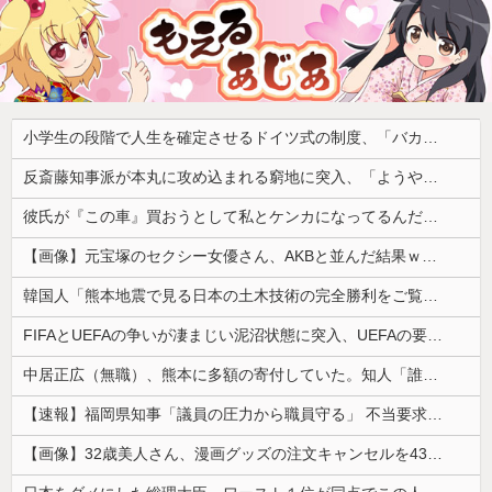
小学生の段階で人生を確定させるドイツ式の制度、「バカを振い落せるから合理的だ」と自惚れていた結果……
反斎藤知事派が本丸に攻め込まれる窮地に突入、「ようやく反撃のターンやね」と手際の良さに感心する人が続出中
彼氏が『この車』買おうとして私とケンカになってるんだけどｗｗｗｗｗｗ
【画像】元宝塚のセクシー女優さん、AKBと並んだ結果ｗｗｗｗ
韓国人「熊本地震で見る日本の土木技術の完全勝利をご覧ください」→「これはすごいわ」「こういうのを見ると日本人は何か適当に作る感じがしない・・・」...
FIFAとUEFAの争いが凄まじい泥沼状態に突入、UEFAの要求を呑んだFIFAだったがUEFA側は強硬姿勢を崩さず……
中居正広（無職）、熊本に多額の寄付していた。知人「誰にも知られなくてもいい、と公表してない」
【速報】福岡県知事「議員の圧力から職員守る」 不当要求防止の条例策定へ
【画像】32歳美人さん、漫画グッズの注文キャンセルを43億円分繰り返しまくり逮捕