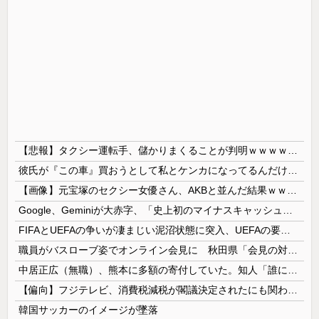
【悲報】タクシー運転手、儲かりまくることが判明ｗｗｗｗｗｗｗｗ
彼氏が『この車』買おうとして私とケンカになってるんだけどｗｗｗｗｗｗ
【画像】元宝塚のセクシー女優さん、AKBと並んだ結果ｗｗｗｗ
Google、Geminiが大赤字、「史上初のマイナスキャッシュフロー」に陥る
FIFAとUEFAの争いが凄まじい泥沼状態に突入、UEFAの要求を呑んだFIFAだったがUEFA側は強硬姿勢を崩さず……
職員がバスローブ姿でオンライン会見に 秋田県「会見の対応に問題があった」
中居正広（無職）、熊本に多額の寄付していた。知人「誰にも知られなくてもいい、と公表してない」
【偏向】フジテレビ、消費税減税が閣議決定されたにも関わらず、消費税減税に反対する大学生を用意して印象操作
韓国サッカーのイメージが墜落