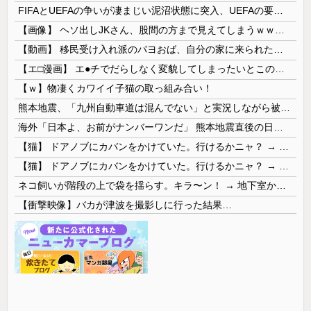
FIFAとUEFAの争いが凄まじい泥沼状態に突入、UEFAの要求を呑んだFIFAだったがUEFA側は強硬姿勢を崩さず……
【画像】 ヘソ出しJKさん、股間の方まで見えてしまうｗｗｗｗｗｗｗｗｗ
【動画】 移民受け入れ派のパヨおば、自分の家に来られたら全力で拒否るｗｗｗｗｗｗｗｗｗｗｗｗ
【エ□漫画】 エ●チでだらしなく変貌してしまったいとこのお姉ちゃんにチン○ン搾り取られちゃうショタ君…！
【ｗ】物凄くカワイイ子猫の取っ組み合い！
熊本地震、「九州自動車道は混んでない」と実況しながら被災地へ向かう有名アナなどに批判殺到 全国紙記者「最新の状況をいち早く伝えることは報道機関としての責務」「情報を取り上げることには大きな意義がある」
海外「日本よ、お前がナンバーワンだ」 熊本地震直後の日本の対応のスピードに世界が衝撃
【猫】 ドアノブにカバンをかけていた。行けるかニャ？ → 猫はこうなります…
【猫】 ドアノブにカバンをかけていた。行けるかニャ？ → 猫はこうなります…
ネコ飼いが階段の上で袋を揺らす。キラ〜ン！ → 地下室からヤツが現れる…
【衝撃映像】バカが津波を撮影しに行った結果…