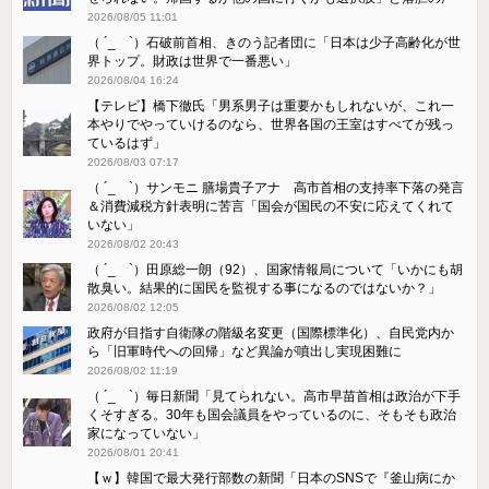
2026/08/05 11:01
（ ´_ゝ`）石破前首相、きのう記者団に「日本は少子高齢化が世
界トップ。財政は世界で一番悪い」
2026/08/04 16:24
【テレビ】橋下徹氏「男系男子は重要かもしれないが、これ一
本やりでやっていけるのなら、世界各国の王室はすべてが残っ
ているはず」
2026/08/03 07:17
（ ´_ゝ`）サンモニ 膳場貴子アナ 高市首相の支持率下落の発言
＆消費減税方針表明に苦言「国会が国民の不安に応えてくれて
いない」
2026/08/02 20:43
（ ´_ゝ`）田原総一朗（92）、国家情報局について「いかにも胡
散臭い。結果的に国民を監視する事になるのではないか？」
2026/08/02 12:05
政府が目指す自衛隊の階級名変更（国際標準化）、自民党内か
ら「旧軍時代への回帰」など異論が噴出し実現困難に
2026/08/02 11:19
（ ´_ゝ`）毎日新聞「見てられない。高市早苗首相は政治が下手
くそすぎる。30年も国会議員をやっているのに、そもそも政治
家になっていない」
2026/08/01 20:41
【ｗ】韓国で最大発行部数の新聞「日本のSNSで『釜山病にか