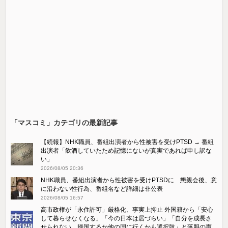
「マスコミ」カテゴリの最新記事
【続報】NHK職員、番組出演者から性被害を受けPTSD → 番組
出演者「飲酒していたため記憶にないが真実であれば申し訳な
い」
2026/08/05 20:36
NHK職員、番組出演者から性被害を受けPTSDに 懇親会後、意
に沿わない性行為、番組名など詳細は非公表
2026/08/05 16:57
高市政権が「永住許可」厳格化、事実上抑止 外国籍から「安心
して暮らせなくなる」「今の日本は居づらい」「自分を成長さ
せられない。帰国するか他の国に行くかも選択肢」と落胆の声