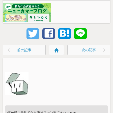
home
前の記事
次の記事
何か報ステ見てたら阪神ファン出てきたｗｗｗ