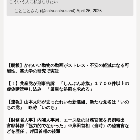
こういう人に私はなりたい
— ことことさん (@cotsucotsusan4)
April 26, 2025
【朗報】かわいい動物の動画がストレス・不安の軽減になる可
能性。英大学の研究で実証
【！】共産党が刑事告訴 「しんぶん赤旗」１７００件以上の
虚偽購読申し込み 「厳重な処罰を求める」
【速報】山本太郎が去ったれいわ新選組、新たな党名は「いの
ちの党」 略称「いのち」
【財務省人事】内閣人事局、エース級の財務官僚を異例転出
官邸幹部「協力的でなかった」※岸田首相（当時）の秘書官な
どを歴任 、岸田首相の後輩