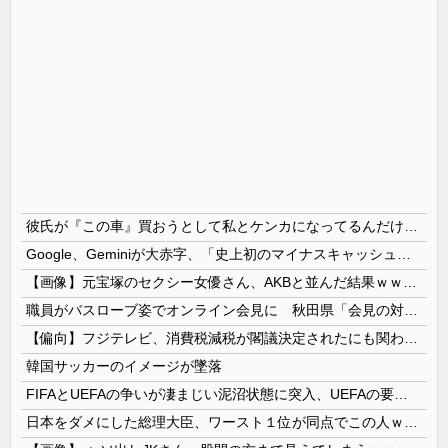
彼氏が『この車』買おうとして私とケンカになってるんだけどｗｗｗｗｗｗ
Google、Geminiが大赤字、「史上初のマイナスキャッシュフロー」に陥る
【画像】元宝塚のセクシー女優さん、AKBと並んだ結果ｗｗｗｗ
職員がバスローブ姿でオンライン会見に 秋田県「会見の対応に問題があった」
【偏向】フジテレビ、消費税減税が閣議決定されたにも関わらず、消費税減税に反対する大学生を用意して印象操作
韓国サッカーのイメージが墜落
FIFAとUEFAの争いが凄まじい泥沼状態に突入、UEFAの要求を呑んだFIFAだったがUEFA側は強硬姿勢を崩さず……
日本をダメにした総理大臣、ワースト１位が同点でこの人ｗｗｗｗｗｗ