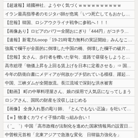
【超速報】靖國神社、ようやく気づくｗｗｗｗｗｗｗｗｗｗ
イラン最高指導者のモジタバ師が危篤「いつ死亡してもおかしくない」…イラ...
【悲報】韓国、ロシアウクライナ戦争に参戦へ！！！
【画像あり】ロピアのパワー全開おにぎり「444円」がコチラｗｗｗｗｗ
【速報】新電力Looop「19-21時電力無料の実証開始」みんなこれに...
強風で欄干が全面的に倒壊した中国の橋、倒壊した欄干の破片を調べると凄ま...
【悲報】女さん、歩行者を轢いた挙句、道路で昼寝をしようとしてしまう
高市総理「物価上昇を上回る賃上げを日本に定着させる」⇒ 国家公務員月...
今年の防衛白書にメディアが何故かブチ切れている模様、躍起になって批判す...
中国、三峡ダムが全開放流。長江流域で深刻な洪水被害
【動画】 町の中華料理屋さん、娘の採用で人気店になってしまう
ロシアさん、国民の財産を没収しはじめる
【画像】 全身入れ墨の彫り師、『とんでもない正論』を吐いて30万再生さ...
【ｗ】物凄くカワイイ子猫の取っ組み合い！
（ ´_ゝ`）中国「高市政権が法制化を進めた国家情報局の設置日が7月3...
中曽根元首相「北東アジアで急激な変化 日韓協力強化を」