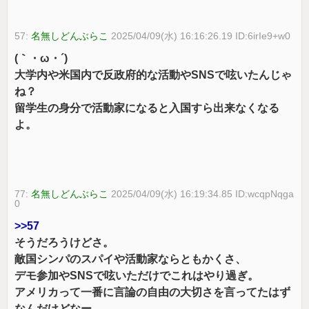
57:
名無しどんぶらこ
2025/04/09(水) 16:16:26.19 ID:6irIe9+w0
(｀・ω・´)
大学内や米国内で反政府的な活動やSNSで呟いたんじゃ
ね？
留学生の身分で活動家になると入国すら出来なくなる
よ。
77:
名無しどんぶらこ
2025/04/09(水) 16:19:34.85 ID:wcqpNqga
0
>>57
そうだろうけどさ。
敵国シンパのスパイや活動家ならともかくさ、
デモ参加やSNSで呟いただけでこれはやり過ぎ。
アメリカって一番に言論の自由の大切さを言ってたはず
なんだけどなー。