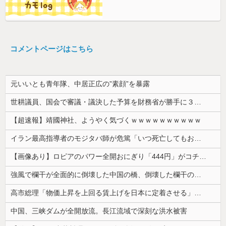
コメントページはこちら
元いいとも青年隊、中居正広の”素顔”を暴露
世耕議員、国会で審議・議決した予算を財務省が勝手に３兆円動かしていると指摘・問題視
【超速報】靖國神社、ようやく気づくｗｗｗｗｗｗｗｗｗｗ
イラン最高指導者のモジタバ師が危篤「いつ死亡してもおかしくない」…イラン大統領「意思疎通はかなり難しい」！
【画像あり】ロピアのパワー全開おにぎり「444円」がコチラｗｗｗｗｗ
強風で欄干が全面的に倒壊した中国の橋、倒壊した欄干の破片を調べると凄まじい事実が発覚して……
高市総理「物価上昇を上回る賃上げを日本に定着させる」⇒ 国家公務員月給3.51％増へ
中国、三峡ダムが全開放流。長江流域で深刻な洪水被害