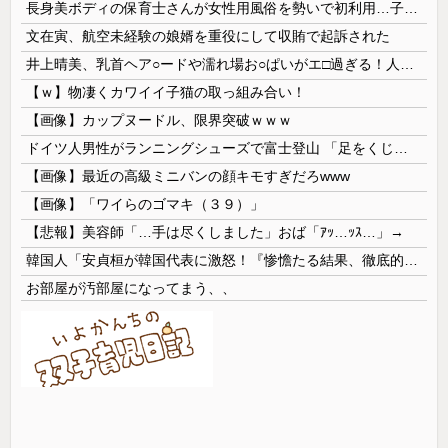
長身美ボディの保育士さんが女性用風俗を勢いで初利用…子供に絶対見せられないメスの顔でイキまくり。
文在寅、航空未経験の娘婿を重役にして収賄で起訴された
井上晴美、乳首ヘア○ードや濡れ場お○ぱいがエ□過ぎる！人生最後のラスト写真集、最高！！
【ｗ】物凄くカワイイ子猫の取っ組み合い！
【画像】カップヌードル、限界突破ｗｗｗ
ドイツ人男性がランニングシューズで富士登山 「足をくじいて動けない」
【画像】最近の高級ミニバンの顔キモすぎだろwww
【画像】「ワイらのゴマキ（３９）」
【悲報】美容師「…手は尽くしました」おば「ｱｯ…ｯｽ…」→
韓国人「安貞桓が韓国代表に激怒！『惨憺たる結果、徹底的な刷新が必要だ』と監督や協会を痛烈批判」
お部屋が汚部屋になってまう、、