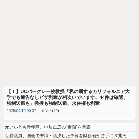
【！】UCバークレー校教授「私の属するカリフォルニア大
学でも通告なしビザ剥奪が相次いでいます。44件は確認、
強制送還も」教授も強制送還、永住権も剥奪
2025/04/10 00:37
コメント(40)
元いいとも青年隊、中居正広の”素顔”を暴露
世耕議員、国会で審議・議決した予算を財務省が勝手に３兆円動かしていると...