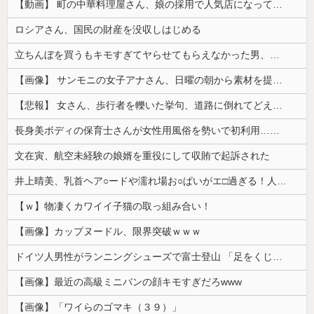
【動画】 町の中華料理屋さん、娘の採用で人気店になってしまう
ロシアさん、国民の財産を没収しはじめる
立ちんぼを買うもキモすぎてヤらせてもらえなかった男、代わりの足コキでまさかの大量身寸米青ｗｗｗ
【画像】 サンモニの女子アナさん、日曜の朝から素材を提供してしまう
【悲報】 女さん、歩行者を轢いた挙句、道路に倒れてどえらいことになってしまうw w w w w w w
長身美ボディの保育士さんが女性用風俗を勢いで初利用…子供に絶対見せられないメスの顔でイキまくり。
文在寅、航空未経験の娘婿を重役にして収賄で起訴された
井上晴美、乳首ヘア○ードや濡れ場お○ぱいがエ□過ぎる！人生最後のラスト写真集、最高！！
【ｗ】物凄くカワイイ子猫の取っ組み合い！
【画像】カップヌードル、限界突破ｗｗｗ
ドイツ人男性がランニングシューズで富士登山 「足をくじいて動けない」
【画像】最近の高級ミニバンの顔キモすぎだろwww
【画像】「ワイらのゴマキ（３９）」