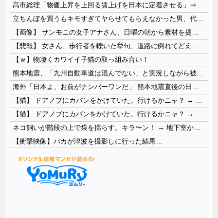
高市総理「物価上昇を上回る賃上げを日本に定着させる」⇒ 国家公務員月給3.51％増へ
立ちんぼを買うもキモすぎてヤらせてもらえなかった男、代わりの足コキでまさかの大量身寸米青ｗｗｗ
【画像】 サンモニの女子アナさん、日曜の朝から素材を提供してしまう
【悲報】 女さん、歩行者を轢いた挙句、道路に倒れてどえらいことになってしまうw w w w w w w
【ｗ】物凄くカワイイ子猫の取っ組み合い！
熊本地震、「九州自動車道は混んでない」と実況しながら被災地へ向かう有名アナなどに批判殺到 全国紙記者「最新の状況をいち早く伝えることは報道機関としての責務」「情報を取り上げることには大きな意義がある」
海外「日本よ、お前がナンバーワンだ」 熊本地震直後の日本の対応のスピードに世界が衝撃
【猫】 ドアノブにカバンをかけていた。行けるかニャ？ → 猫はこうなります…
【猫】 ドアノブにカバンをかけていた。行けるかニャ？ → 猫はこうなります…
ネコ飼いが階段の上で袋を揺らす。キラ〜ン！ → 地下室からヤツが現れる…
【衝撃映像】バカが津波を撮影しに行った結果…