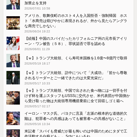
加禁止を支持
2026/07/01 10:58
アメリカ、歌舞伎町のホスト４人を入国拒否・強制帰国 ホス
ト「水商売は煌びやかに表現されるが、外から見たらアングラ
な商売でしかない」
2026/06/24 19:22
【続報】中国のスパイだったカリフォルニア州の元市長アイリ
ーン・ワン被告（５８）、罪状認否で罪を認める
2026/06/01 11:29
【ｗ】トランプ大統領、くら寿司米国株を1.6億〜8億円で取得
2026/05/19 18:17
【ｗ】トランプ大統領、訪中について「大成功」「皆から尊敬
されるリーダーとご一緒できたのは大変光栄だ」
2026/05/17 10:33
【ｗ】トランプ大統領、中国で出された食べ物には一切手を付
けず杯を運ぶスタッフもUSSSに交代させ、米代表団が中国側か
ら受け取った物は大統領専用機搭乗前に全て回収しゴミ箱へ
2026/05/17 02:17
イーロン・マスク氏、パヨクに言及「左派の根本的な道徳的欠
陥は、犯罪者への共感はあっても被害者への共感がないこと」
2026/05/16 13:34
米記者「スパイも脅威だが最も怖いのは中国のためにタダで工
作活動する白痴ども」← 5chにもいるね