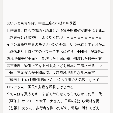
元いいとも青年隊、中居正広の”素顔”を暴露
世耕議員、国会で審議・議決した予算を財務省が勝手に３兆円動かしていると指摘・問題視
【超速報】靖國神社、ようやく気づくｗｗｗｗｗｗｗｗｗｗ
イラン最高指導者のモジタバ師が危篤「いつ死亡してもおかしくない」…イラン大統領「意思疎通はかなり難しい」！
【画像あり】ロピアのパワー全開おにぎり「444円」がコチラｗｗｗｗｗ
強風で欄干が全面的に倒壊した中国の橋、倒壊した欄干の破片を調べると凄まじい事実が発覚して……
高市総理「物価上昇を上回る賃上げを日本に定着させる」⇒ 国家公務員月給3.51％増へ
中国、三峡ダムが全開放流。長江流域で深刻な洪水被害
【動画】 町の中華料理屋さん、娘の採用で人気店になってしまう
ロシアさん、国民の財産を没収しはじめる
立ちんぼを買うもキモすぎてヤらせてもらえなかった男、代わりの足コキでまさかの大量身寸米青ｗｗｗ
【画像】 サンモニの女子アナさん、日曜の朝から素材を提供してしまう
【悲報】 女さん、歩行者を轢いた挙句、道路に倒れてどえらいことになってしまうw w w w w w w