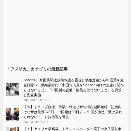
「アメリカ」カテゴリの最新記事
SpaceX、米国防関連技術保護を重視し供給連鎖から中国系を完
全排除へ 供給業者に「中国籍人員をSpaceX向けの生産に関わ
らせないこと」「中国製の設備・部品を使わないこと」を要求
し監査実施
2026/08/07 03:51
【ｗ】トランプ政権、留学・報道ビザの滞在期間短縮「記者向
けビザは最長240日、中国籍は90日」→ 中国が激怒「受け​入れ
られない！」対抗措置を警告
2026/07/18 12:37
【！】アメリカ最高裁、トランスジェンダー選手の女子競技参