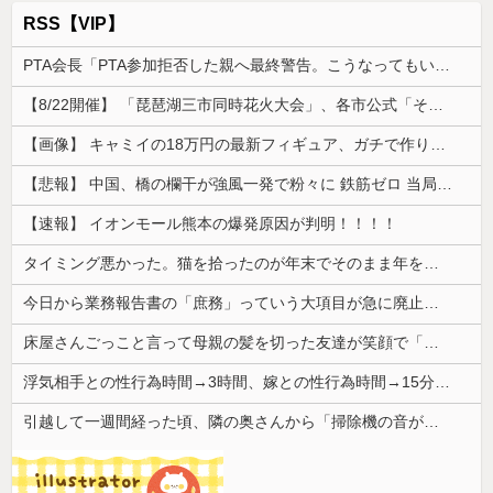
RSS【VIP】
PTA会長「PTA参加拒否した親へ最終警告。こうなってもいい？」
【8/22開催】 「琵琶湖三市同時花火大会」、各市公式「そんな花火大会は存在しない」→ 高価チケットを購入した人達がSNS阿鼻叫喚
【画像】 キャミイの18万円の最新フィギュア、ガチで作り込みがエグすぎる
【悲報】 中国、橋の欄干が強風一発で粉々に 鉄筋ゼロ 当局「接着剤でくっつけただけ」「正常で、品質問題はない」
【速報】 イオンモール熊本の爆発原因が判明！！！！
タイミング悪かった。猫を拾ったのが年末でそのまま年を越すことになった
今日から業務報告書の「庶務」っていう大項目が急に廃止されたんだけど意味不明すぎる
床屋さんごっこと言って母親の髪を切った友達が笑顔で「はい、次〇〇の番！」とハサミを差し出してきた。
浮気相手との性行為時間→3時間、嫁との性行為時間→15分wwwwwwwww
引越して一週間経った頃、隣の奥さんから「掃除機の音がうるさい」と苦情があった。静かに暮らしていたはずなのに、原因を探るとまさかの事実が…