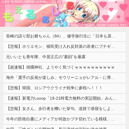
長崎の語り部お爺ちゃん（84）、修学旅行生に「日本も原爆を持たないと負ける」と言われびっくり！ 被団協代表（85）も中学生に「核を持たないで日本を守れますか」と問われ危機感
【悲報】ホリエモン、移民受け入れ反対派の若者にブチギレ「差別するなんて最低だ！」 → スタジオ誰も反論できず沈黙 ………
元いいとも青年隊、中居正広の”素顔”を暴露
【超速報】靖國神社、ようやく気づくｗｗｗｗｗｗｗｗｗｗ
海外「選手の反発が楽しみ」モウリーニョがレアル・に導入した新ルール（海外の反応）
【悲報】韓国、ロシアウクライナ戦争に参戦へ！！！
【速報】新電力Looop「19-21時電力無料の実証開始」みんなこれにするじゃん、電力会社の勢力図が変わるか
【悲報】女さん、歩行者を轢いた挙句、道路で昼寝をしようとしてしまう
今年の防衛白書にメディアが何故かブチ切れている模様、躍起になって批判するも逆に有権者からは……