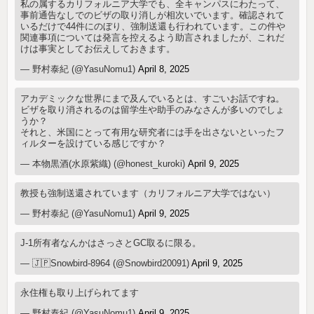
私の属するカリフォルニア大学でも、全キャンパスにわたって、
事前通告なしでのビザの取り消しが相次いでいます。確認されて
いるだけで44件にのぼり、強制送還も行われています。この件や
関連事項については発言を控えるよう助言されましたが、これだ
けは事実としてお伝えしておきます。
— 野村泰紀 (@YasuNomu1)
April 8, 2025
アカデミックな世界にまで及んでいるとは、すごいお話ですね。
ビザを取り消されるのは留学生や助手のみなさんが多いのでしょ
うか？
それと、米国にとって有用な研究者には手を出さないといったフ
ィルターを設けている感じですか？
— 本物黒酒(水原紫織) (@honest_kuroki)
April 9, 2025
教授も強制送還されています（カリフォルニア大学ではない）
— 野村泰紀 (@YasuNomu1)
April 9, 2025
J-1所有者なんかはさっさとGC取るに限る。
— 🇯🇵Snowbird-8964 (@Snowbird20091)
April 9, 2025
永住権も取り上げられてます
— 野村泰紀 (@YasuNomu1)
April 9, 2025