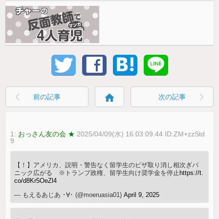
home
前の記事
次の記事
1:
おっさん友の会 ★
2025/04/09(水) 16:03:09.44 ID:ZM+zzStd
9
【！】アメリカ、説明・警告なく留学生のビザ取り消し相次ぎパ
ニック広がる ※トランプ政権、留学生向け奨学金を停止
https://t.
co/d8Kr5OeZl4
— もえるあじあ ･∀･ (@moeruasia01)
April 9, 2025