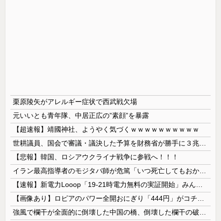
栗原陵矢がアレルギー症状で西武戦欠場
元いいとも青年隊、中居正広の”素顔”を暴露
【超速報】靖國神社、ようやく気づくｗｗｗｗｗｗｗｗｗｗ
世耕議員、国会で審議・議決した予算を財務省が勝手に３兆円動かしていると指摘・問題視
【悲報】韓国、ロシアウクライナ戦争に参戦へ！！！
イラン最高指導者のモジタバ師が危篤「いつ死亡してもおかしくない」…イラン大統領「意思疎通はかなり難しい」！
【速報】新電力Looop「19-21時電力無料の実証開始」みんなこれにするじゃん、電力会社の勢力図が変わるか
【画像あり】ロピアのパワー全開おにぎり「444円」がコチラｗｗｗｗｗ
強風で欄干が全面的に倒壊した中国の橋、倒壊した欄干の破片を調べると凄まじい事実が発覚して……