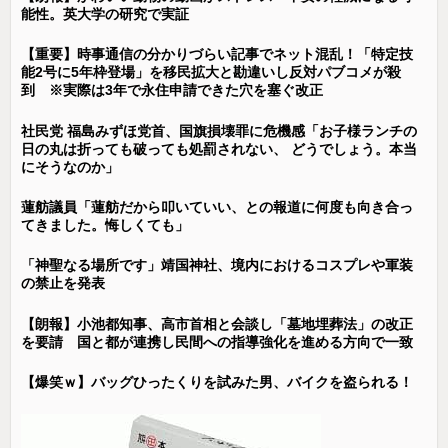
能性。英大学の研究で実証
【重要】時事通信の分かりづらい記事でネット混乱！「特定技
能2号に5年枠登場」を移民拡大と勘違いし反対パブコメが殺
到 ※実際は3年で永住申請できた穴を塞ぐ改正
社民党 福島みずほ党首、国旗損壊罪に危機感「お子様ランチの
日の丸は折っても破っても処罰されない、 どうでしょう。本当
にそうなのか」
蓮舫議員「蓮舫だから叩いていい、との報道に何度も向き合っ
てきました。悔しくても」
「神聖なる場所です」靖国神社、境内におけるコスプレや軍装
の禁止を発表
【朗報】小池都知事、高市首相と会談し「墓地埋葬法」の改正
を要請 国と都が連携し民間への指導強化を進める方向で一致
【爆笑ｗ】バッグひったくりを試みた男、バイクを盗られる！