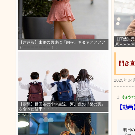
【愕然】元
【超速報】未婚の男達に『朗報』キタァアアアア
果ｗｗｗｗ
アーーーーーーー！！
開き直
2025年04
1:
あ(やわ
【衝撃】世田谷の小学生達、河川敷の『桑の実』
【動画
を食べた結果・・・・
明日