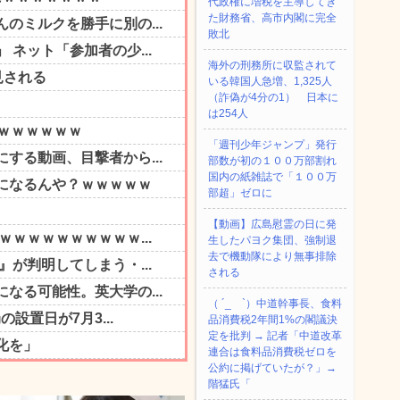
代政権に増税を主導してき
た財務省、高市内閣に完全
敗北
海外の刑務所に収監されて
いる韓国人急増、1,325人
（詐偽が4分の1） 日本に
は254人
「週刊少年ジャンプ」発行
部数が初の１００万部割れ
国内の紙雑誌で「１００万
部超」ゼロに
【動画】広島慰霊の日に発
生したパヨク集団、強制退
去で機動隊により無事排除
される
（ ´_ゝ`）中道幹事長、食料
品消費税2年間1%の閣議決
定を批判 → 記者「中道改革
連合は食料品消費税ゼロを
公約に掲げていたが？」→
階猛氏「