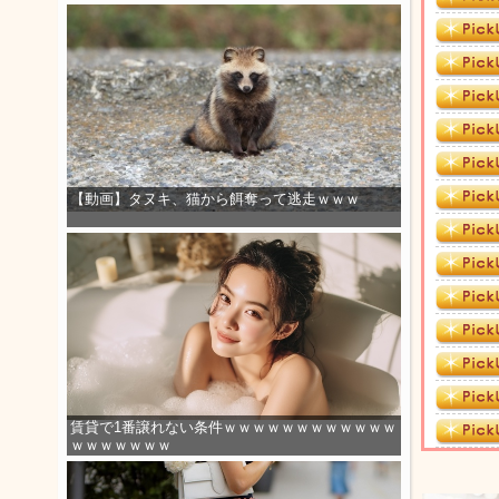
【動画】タヌキ、猫から餌奪って逃走ｗｗｗ
賃貸で1番譲れない条件ｗｗｗｗｗｗｗｗｗｗｗｗ
ｗｗｗｗｗｗｗ