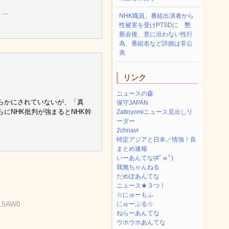
。…
NHK職員、番組出演者から
性被害を受けPTSDに 懇
親会後、意に沿わない性行
為、番組名など詳細は非公
表
リンク
。
ニュースの森
らかにされていないが、「真
保守JAPAN
にNHK批判が強まるとNHK幹
Zattoyomiニュース見出しリ
ーダー
2chnavi
特定アジアと日本／情強！良
まとめ速報
いーあんてな(#ﾟｗﾟ)
我無ちゃんねる
だめぽあんてな
ニュース★３つ！
☆にゅーもふ
Z15AW0
にゅーぷる☆
ねらーあんてな
ウホウホあんてな