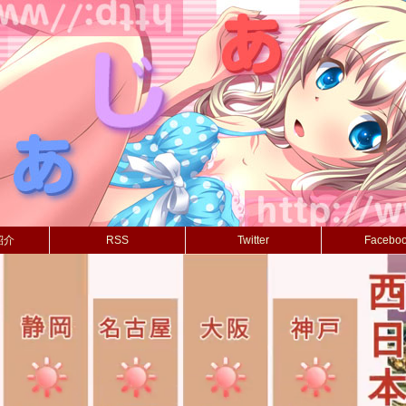
紹介
RSS
Twitter
Facebo