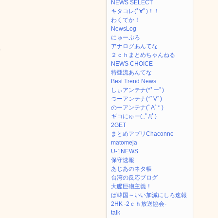
NEWS SELECT
キタコレ(ﾟ∀ﾟ)！！
わくてか！
NewsLog
にゅーぷろ
アナログあんてな
0
２ｃｈまとめちゃんねる
NEWS CHOICE
特亜流あんてな
Best Trend News
しぃアンテナ(*ﾟーﾟ)
つーアンテナ(*ﾟ∀ﾟ)
のーアンテナ(ﾟAﾟ* )
ギコにゅー(,,ﾟДﾟ)
2GET
まとめアプリChaconne
matomeja
U-1NEWS
保守速報
あじあのネタ帳
台湾の反応ブログ
大艦巨砲主義！
ば韓国～いい加減にしろ速報
2HK -2ｃｈ放送協会-
talk