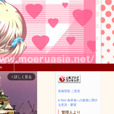
ok
詳しく見る
arrow_forward_ios
首相官邸 ご意見
e-Gov 各府省への政策に関す
る意見・要望
管理人より