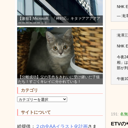
NHK
— 滝澤三
【速報】Microsoft、『神対応』キタァアアアアア
ーーーーーー！！
滝澤三郎 
NHK
今夜2
相」は
部が判
【分離成功】父の毛色をきれいに受け継いだ子猫
午後10
たち！すごくキレイに分かれている！
カテゴリ
サイトについて
191:
名無
ETV
絵提供：
２ch全AAイラスト化計画
さま