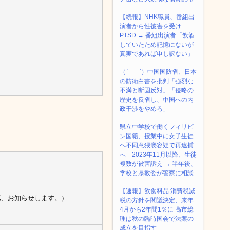
【続報】NHK職員、番組出
演者から性被害を受け
PTSD → 番組出演者「飲酒
していたため記憶にないが
真実であれば申し訳ない」
（ ´_ゝ`）中国国防省、日本
の防衛白書を批判「強烈な
不満と断固反対」「侵略の
歴史を反省し、中国への内
政干渉をやめろ」
県立中学校で働くフィリピ
ン国籍、授業中に女子生徒
へ不同意猥褻容疑で再逮捕
へ 2023年11月以降、生徒
複数が被害訴え → 半年後、
学校と県教委が警察に相談
【速報】飲食料品 消費税減
第、お知らせします。）
税の方針を閣議決定、来年
4月から2年間1％に 高市総
理は秋の臨時国会で法案の
成立を目指す