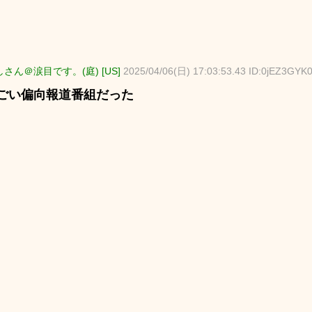
さん＠涙目です。(庭) [US]
2025/04/06(日) 17:03:53.43 ID:0jEZ3GYK
ごい偏向報道番組だった