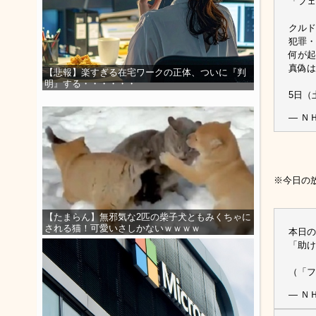
「フェ
クルド
犯罪・
何が起
真偽は
【悲報】楽すぎる在宅ワークの正体、ついに『判
明』する・・・・・・
5日（
— Ｎ
※今日の
【たまらん】無邪気な2匹の柴子犬ともみくちゃに
される猫！可愛いさしかないｗｗｗｗ
本日の
「助け
（「フ
— Ｎ