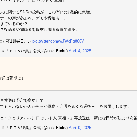
イクとリアル 川口 クルド人 真相」
人に関するSNSの投稿が、この2年で爆発的に急増。
テロの声があふれ、デモや脅迫も…。
きているのか？
？投稿者や関係者を取材し調査報道で迫る。
土）夜11時#Eテレ
pic.twitter.com/wJWxPg860V
ＨＫ「ＥＴＶ特集」公式 (@nhk_Etoku)
April 4, 2025
放送は延期に↓
再放送は予定を変更して、
てもらわないかんから～小豆島・介護をめぐる選択～」をお届けします。
ェイクとリアル～川口 クルド人 真相～」再放送は、新たな日時が決まり次
ＨＫ「ＥＴＶ特集」公式 (@nhk_Etoku)
April 9, 2025