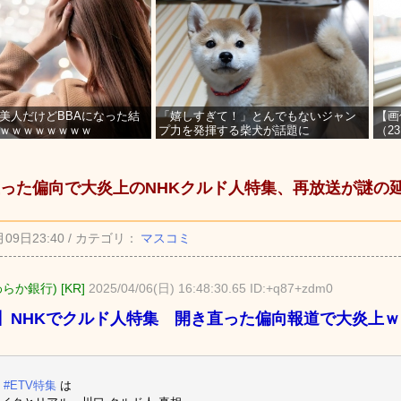
美人だけどBBAになった結
「嬉しすぎて！」とんでもないジャン
【画
ｗｗｗｗｗｗｗｗ
プ力を発揮する柴犬が話題に
（2
を募
った偏向で大炎上のNHKクルド人特集、再放送が謎の
月09日23:40 / カテゴリ：
マスコミ
らか銀行) [KR]
2025/04/06(日) 16:48:30.65 ID:+q87+zdm0
】NHKでクルド人特集 開き直った偏向報道で大炎上
の
#ETV特集
は