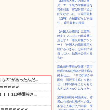
【財務省人事】内閣人事
局、エース級の財務官僚を
異例転出 官邸幹部「協力
的でなかった」※岸田首相
（当時）の秘書官などを歴
任 、岸田首相の後輩
【外国人公務員】三重県、
ぱよくマスコミの総攻撃に
屈せず！「県民対象アンケ
ート『外国人の職員採用を
続けるべきか』は差別に該
当しない」結果を公表する
方針
森山前幹事長が暴露「高市
総理のSNS投稿が習主席を
怒らせた」 「その投稿が中
国側（習近平主席）を怒ら
せ、日中関係をこじらせる
大きなきっかけになった」
消費税減税を閣議決定、背
景に首相の財務省への強い
不信と人事介入の示唆 歴