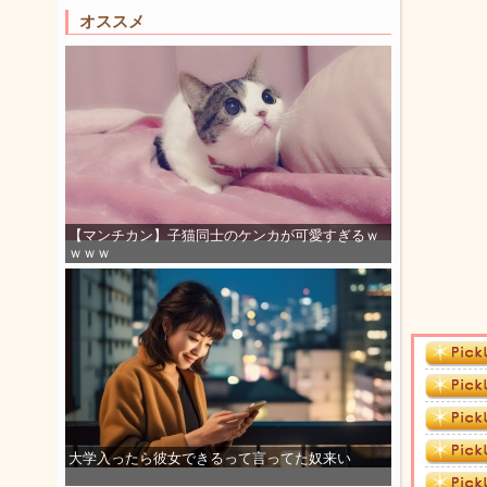
オススメ
【マンチカン】子猫同士のケンカが可愛すぎるｗ
ｗｗｗ
大学入ったら彼女できるって言ってた奴来い