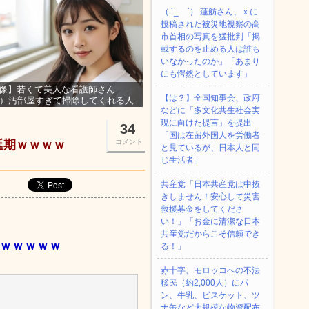
（ ´_ゝ`） 蓮舫さん、ｘに
投稿された被災地視察の高
市首相の写真を猛批判「掲
載するのを止める人は誰も
いなかったのか」「あまり
にも愕然としています」
像】若くて美人な看護師さん
【は？】全国知事会、政府
3）汚部屋すぎて掃除してくれる人
などに「多文化共生社会実
集ｗｗｗ
現に向けた提言」を提出
34
「国は在留外国人を労働者
延期ｗｗｗｗ
コメント
と見ているが、日本人と同
じ生活者」
共産党「日本共産党は中抜
きしません！安心して災害
救援募金をしてくださ
い！」「お金に清潔な日本
共産党だからこそ信頼でき
ｗｗｗｗｗｗ
る！」
赤十字、モロッコへの不法
移民（約2,000人）にパ
ン、牛乳、ビスケット、ツ
ナ缶など大規模な物資配布