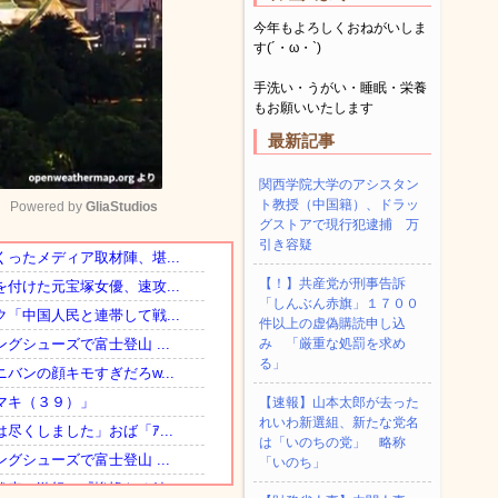
今年もよろしくおねがいしま
す(´・ω・`)
手洗い・うがい・睡眠・栄養
もお願いいたします
最新記事
関西学院大学のアシスタン
ト教授（中国籍）、ドラッ
Powered by 
GliaStudios
グストアで現行犯逮捕 万
引き容疑
Mute
【！】共産党が刑事告訴
「しんぶん赤旗」１７００
件以上の虚偽購読申し込
み 「厳重な処罰を求め
る」
【速報】山本太郎が去った
れいわ新選組、新たな党名
は「いのちの党」 略称
「いのち」