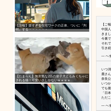
【ご報
【悲報】楽すぎる在宅ワークの正体、ついに『判
中国人
明』する・・・・・・
きまし
今裏で
それで
引き
— へず
いつ消
鹿さん
【たまらん】無邪気な2匹の柴子犬ともみくちゃに
奈良公
される猫！可愛いさしかないｗｗｗｗ
いつか
でも後
「日本
ただ
— へず