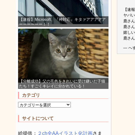
【速報
ヤバい
【速報】Microsoft、『神対応』キタァアアアアア
鹿さん
ーーーーーー！！
鹿さん
嬉しい
鹿さ
— へず
【分離成功】父の毛色をきれいに受け継いだ子猫
たち！すごくキレイに分かれている！
カテゴリ
サイトについて
絵提供：
２ch全AAイラスト化計画
さま