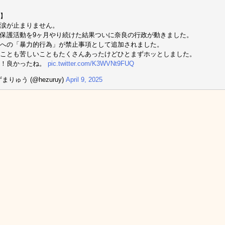
】
涙が止まりません。
保護活動を9ヶ月やり続けた結果ついに奈良の行政が動きました。
への「暴力的行為」が禁止事項として追加されました。
ことも苦しいこともたくさんあったけどひとまずホッとしました。
ん！良かったね。
pic.twitter.com/K3WVNt9FUQ
まりゅう (@hezuruy)
April 9, 2025