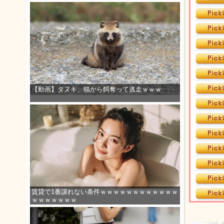
【動画】タヌキ、猫から餌奪って逃走ｗｗｗ
賃貸で1番譲れない条件ｗｗｗｗｗｗｗｗｗｗｗｗ
ｗｗｗｗｗｗｗ