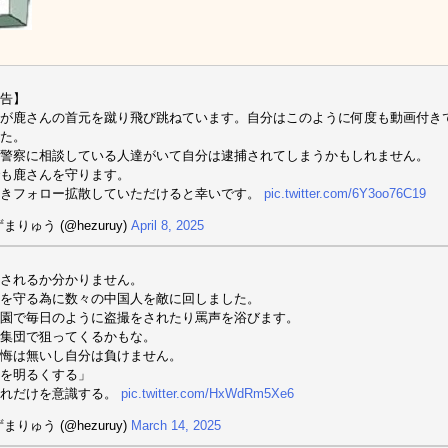
告】
が鹿さんの首元を蹴り飛び跳ねています。自分はこのように何度も動画付き
た。
警察に相談している人達がいて自分は逮捕されてしまうかもしれません。
も鹿さんを守ります。
続きフォロー拡散していただけると幸いです。
pic.twitter.com/6Y3oo76C19
まりゅう (@hezuruy)
April 8, 2025
されるか分かりません。
を守る為に数々の中国人を敵に回しました。
園で毎日のように盗撮をされたり罵声を浴びます。
集団で狙ってくるかもな。
悔は無いし自分は負けません。
を明るくする」
これだけを意識する。
pic.twitter.com/HxWdRm5Xe6
まりゅう (@hezuruy)
March 14, 2025