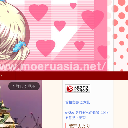
ok
詳しく見る
arrow_forward_ios
首相官邸 ご意見
e-Gov 各府省への政策に関す
る意見・要望
管理人より