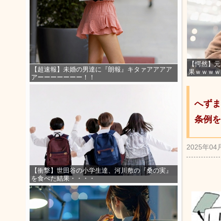
【愕然】元
【超速報】未婚の男達に『朗報』キタァアアアア
果ｗｗｗｗ
アーーーーーーー！！
へずま
条例を
2025年04
【衝撃】世田谷の小学生達、河川敷の『桑の実』
を食べた結果・・・・