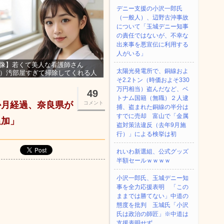
デニー支援の小沢一郎氏
（一般人）、辺野古沖事故
について「玉城デニー知事
の責任ではないが、不幸な
出来事を悪宣伝に利用する
人がいる」
像】若くて美人な看護師さん
太陽光発電所で、銅線およ
3）汚部屋すぎて掃除してくれる人
そ2.2トン（時価およそ330
集ｗｗｗ
万円相当）盗んだなど、ベ
49
トナム国籍（無職）２人逮
か月経過、奈良県が
コメント
捕、盗まれた銅線の半分は
すでに売却 富山で「金属
追加」
盗対策法違反（去年9月施
行）」による検挙は初
れいわ新選組、公式グッズ
半額セールｗｗｗｗ
小沢一郎氏、玉城デニー知
事を全力応援表明 「この
ままでは勝てない」中道の
態度を批判 玉城氏「小沢
氏は政治の師匠」※中道は
支援表明せず