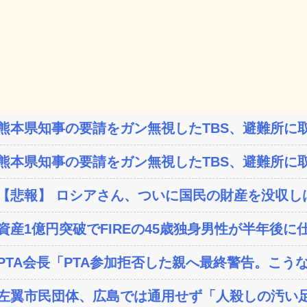
熊本県知事の要請をガン無視したTBS、避難所に取
熊本県知事の要請をガン無視したTBS、避難所に取
【悲報】 ロシアさん、ついに国民の財産を没収し
資産1億円突破でFIREの45歳独身男性が半年後に仕
PTA会長「PTA参加拒否した親へ最終警告。こう
左翼市民団体、広島では通用せず「人殺しの汚い足