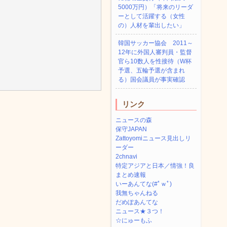
5000万円）「将来のリーダ
ーとして活躍する（女性
の）人材を輩出したい」
韓国サッカー協会 2011～
12年に外国人審判員・監督
官ら10数人を性接待（W杯
予選、五輪予選が含まれ
る）国会議員が事実確認
リンク
ニュースの森
保守JAPAN
Zattoyomiニュース見出しリ
ーダー
2chnavi
特定アジアと日本／情強！良
まとめ速報
いーあんてな(#ﾟｗﾟ)
我無ちゃんねる
だめぽあんてな
ニュース★３つ！
☆にゅーもふ