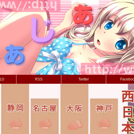
紹介
RSS
Twitter
Facebo