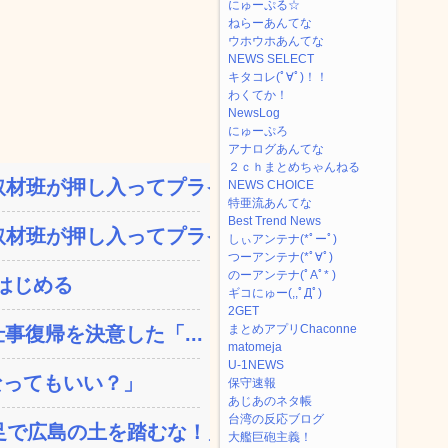
にゅーぷる☆
ねらーあんてな
ウホウホあんてな
NEWS SELECT
キタコレ(ﾟ∀ﾟ)！！
わくてか！
NewsLog
にゅーぷろ
アナログあんてな
２ｃｈまとめちゃんねる
材班が押し入ってプライ...
NEWS CHOICE
特亜流あんてな
Best Trend News
材班が押し入ってプライ...
しぃアンテナ(*ﾟーﾟ)
つーアンテナ(*ﾟ∀ﾟ)
のーアンテナ(ﾟAﾟ* )
はじめる
ギコにゅー(,,ﾟДﾟ)
2GET
まとめアプリChaconne
事復帰を決意した「...
matomeja
U-1NEWS
なってもいい？」
保守速報
あじあのネタ帳
台湾の反応ブログ
で広島の土を踏むな！」→...
大艦巨砲主義！