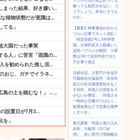
ランチの日の丸は折っても
破っても処罰されない、 ど
うでしょう。本当にそうな
のか」
【重要】時事通信の分かり
づらい記事でネット混乱！
「特定技能2号に5年枠登
場」を移民拡大と勘違いし
反対パブコメが殺到 ※実
際は3年で永住申請できた
穴を塞ぐ改正
日経社説、入管庁の永住許
可厳格化を猛批判「永住外
国人の生活保護受給をなく
す目的、外国人の意欲をそ
がないか懸念」「外国人を
一時的な労働力ではなく、
処遇改善などで定着を後押
しすべき」
東大調査「外国人受け入れ
反対」大幅増（20.7pt
増）、若い世代で増加幅大