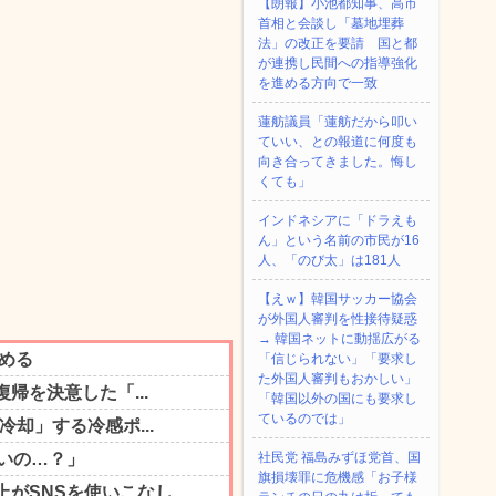
【朗報】小池都知事、高市
首相と会談し「墓地埋葬
法」の改正を要請 国と都
が連携し民間への指導強化
を進める方向で一致
蓮舫議員「蓮舫だから叩い
ていい、との報道に何度も
向き合ってきました。悔し
くても」
インドネシアに「ドラえも
ん」という名前の市民が16
人、「のび太」は181人
【えｗ】韓国サッカー協会
が外国人審判を性接待疑惑
→ 韓国ネットに動揺広がる
「信じられない」「要求し
た外国人審判もおかしい」
「韓国以外の国にも要求し
ているのでは」
社民党 福島みずほ党首、国
旗損壊罪に危機感「お子様