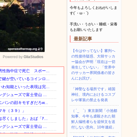
今年もよろしくおねがいしま
す(´・ω・`)
手洗い・うがい・睡眠・栄養
もお願いいたします
最新記事
【今はやってない】審判へ
の性接待疑惑、大韓サッカ
Powered by 
GliaStudios
ー協会が声明「現在は一切
発生していない」「世界中
のサッカー界関係者の皆さ
Mute
んにお詫び」
「神聖なる場所です」靖国
神社、境内におけるコスプ
レや軍装の禁止を発表
（ ´_ゝ`）東京新聞「小池都
知事、今年も虐殺された朝
鮮人犠牲者らを追悼文を送
付しない意向。10年連続」