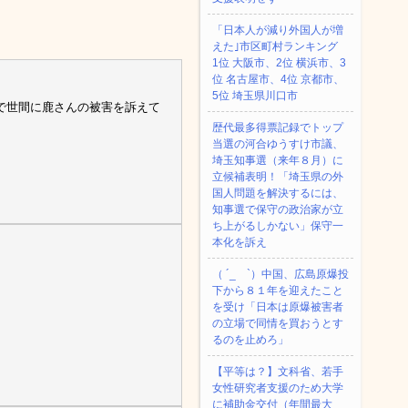
「日本人が減り外国人が増
えた｣市区町村ランキング
1位 大阪市、2位 横浜市、3
位 名古屋市、4位 京都市、
5位 埼玉県川口市
で世間に鹿さんの被害を訴えて
歴代最多得票記録でトップ
当選の河合ゆうすけ市議、
埼玉知事選（来年８月）に
立候補表明！「埼玉県の外
国人問題を解決するには、
知事選で保守の政治家が立
ち上がるしかない」保守一
本化を訴え
（ ´_ゝ`）中国、広島原爆投
下から８１年を迎えたこと
を受け「日本は原爆被害者
の立場で同情を買おうとす
るのを止めろ」
【平等は？】文科省、若手
女性研究者支援のため大学
に補助金交付（年間最大