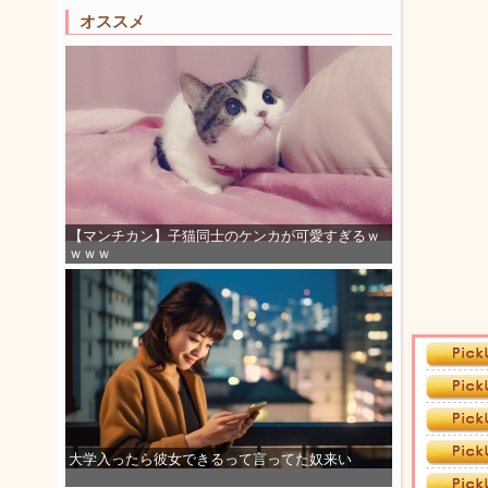
オススメ
【マンチカン】子猫同士のケンカが可愛すぎるｗ
ｗｗｗ
大学入ったら彼女できるって言ってた奴来い