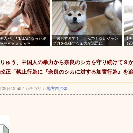
美人だけどBBAになった結
「嬉しすぎて！」とんでもないジャン
【画
ｗｗｗｗｗｗｗｗ
プ力を発揮する柴犬が話題に
（2
を募
りゅう、中国人の暴力から奈良のシカを守り続けて９
改正「禁止行為に『奈良のシカに対する加害行為』を
月09日13:59 / カテゴリ：
地方自治体