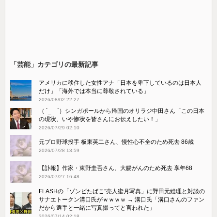
「芸能」カテゴリの最新記事
アメリカに移住した女性アナ「日本を卑下しているのは日本人
だけ」「海外では本当に尊敬されている」
2026/08/02 22:27
（ ´_ゝ`）シンガポールから帰国のオリラジ中田さん「この日本
の現状、いや惨状を皆さんにお伝えしたい！」
2026/07/29 02:10
元プロ野球投手 板東英二さん、慢性心不全のため死去 86歳
2026/07/28 13:59
【訃報】作家・東野圭吾さん、大腸がんのため死去 享年68
2026/07/27 16:48
FLASHの「ゾンビたばこ”売人蜜月写真」に野田元総理と対談の
サナエトークン溝口氏がｗｗｗｗ → 溝口氏「溝口さんのファン
だから選手と一緒に写真撮ってと言われた」
2026/07/14 02:18