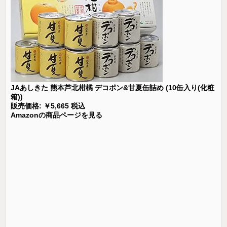
JAあしきた 熊本芦北柑橘 デコポン&甘夏缶詰め (10缶入り(化粧
箱))
販売価格: ￥5,665 税込
Amazonの商品ページを見る