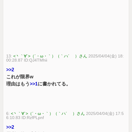
13:
<丶｀∀´>（´・ω・｀）（｀ハ´ ）さん
2025/04/04(金) 18:
00:28.87 ID:QJ4TMhii
>>2
これが限界w
理由はもう
>>1
に書かれてる。
6:
<丶｀∀´>（´・ω・｀）（｀ハ´ ）さん
2025/04/04(金) 17:5
6:10.83 ID:RzfPLpnf
>>2