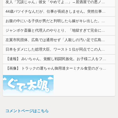
友人「冗談じゃん」彼女「やめてよ…」→居酒屋での悪ノリが原因で、なぜか俺まで責められることになり…
44歳バツイチなんだが、仕事が長続きしません。突然仕事に行くのが嫌になって...
お腹の中にいる子供が男だと判明したら嫁がキレ出した。嫁はどうしても女が欲しかったらしく...
ジャンポケ斎藤と代理人のやりとり、「地獄すぎて完全にコントになってる……」と衝撃を受ける人が続出中
左翼市民団体、広島では通用せず「人殺しの汚い足で広島の土を踏むな！」→広島県民「お前らの方が汚いんじゃ！」「ワシらが広島県民じゃ」
日本をダメにした総理大臣、ワースト１位が同点でこの人ｗｗｗｗｗｗ
【速報】 みいちゃん、覚醒し戦闘民族化。お子様二人をフルボッコにしてしまう
【画像】 トラックの運ちゃん御用達ターミナル食堂のざっかけないオムライスｗｗｗｗｗｗｗｗｗｗ
コメントページはこちら