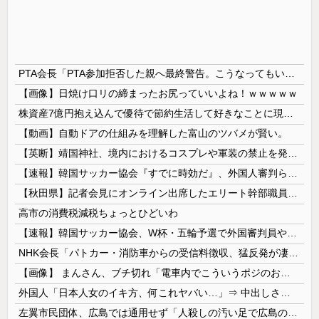
PTA会長「PTA参加拒否した親へ最終警告。こうなってもいい？」
【画像】日焼け口リの締まったお尻っていいよね！ｗｗｗｗｗ
株資産7億円抱え込んで優待で節約生活して好きなことに現金使わないまま死んでく人の最後の言葉
【動画】自動ドアの仕組みを理解した富山のツバメが賢い。
【英断】靖国神社、境内におけるコスプレや軍装の禁止を発表「厳粛で神聖なる場所」
【速報】韓国サッカー協会『すでに時効だ』、外国人審判らへ性的接待疑惑→ロンドン五輪は銅メダルはく奪の可能性「審判の国籍は日本、UAE、イラン」
【秋田県】記者会見にオンライン出席したエリート幹部職員、バスローブ姿でタバコを吸いながら説明 県が聞き取りへ
高市の消費税減税ちょっとひどいわ
【速報】韓国サッカー協会、W杯・五輪予選で外国審判員や監督官を性接待！！！！
NHK会長「パトカー・消防車からの受信料徴収、猛反発が凄いので検討し直します…」
【画像】 まんさん、ブチ切れ「電車内でこういうポジのおじ、ガチでイラネ」→
外国人「日本人女のイキ方、何これヤバい…」⇒ 中出しされ痙攣する姿が海外で話題に
左翼市民団体、広島では通用せず「人殺しの汚い足で広島の土を踏むな！」→広島県民「お前らの方が汚いんじゃ！」「ワシらが広島県民じゃ」