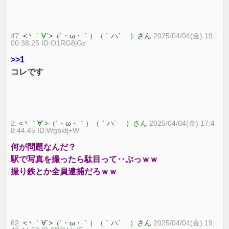
47:
<丶｀∀´>（´・ω・｀）（｀ハ´ ）さん
2025/04/04(金) 19:
00:38.25 ID:O1RG8jGz
>>1
コレです
2:
<丶｀∀´>（´・ω・｀）（｀ハ´ ）さん
2025/04/04(金) 17:4
8:44.45 ID:Wgbktj+W
何が問題なんだ？
駅で写真を撮ったら駄目って‥ぷっｗｗ
撮り鉄とか全員逮捕だろｗｗ
62:
<丶｀∀´>（´・ω・｀）（｀ハ´ ）さん
2025/04/04(金) 19: