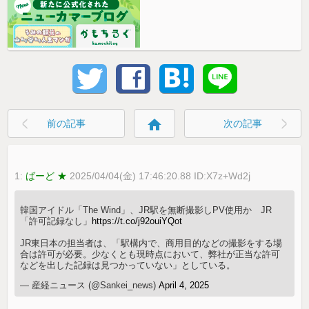
home
前の記事
次の記事
1:
ばーど ★
2025/04/04(金) 17:46:20.88 ID:X7z+Wd2j
韓国アイドル「The Wind」、JR駅を無断撮影しPV使用か JR
「許可記録なし」
https://t.co/j92ouiYQot
JR東日本の担当者は、「駅構内で、商用目的などの撮影をする場
合は許可が必要。少なくとも現時点において、弊社が正当な許可
などを出した記録は見つかっていない」としている。
— 産経ニュース (@Sankei_news)
April 4, 2025