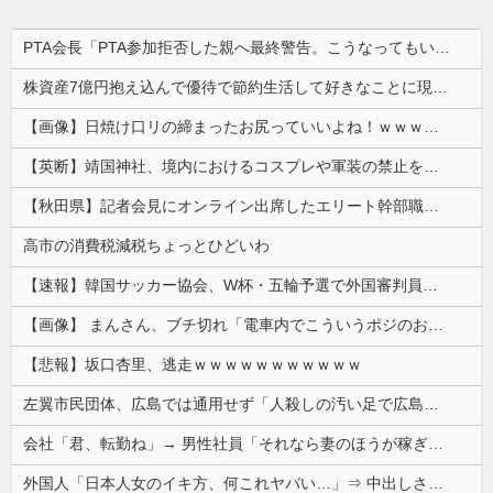
PTA会長「PTA参加拒否した親へ最終警告。こうなってもいい？」
株資産7億円抱え込んで優待で節約生活して好きなことに現金使わないまま死んでく人の最後の言葉
【画像】日焼け口リの締まったお尻っていいよね！ｗｗｗｗｗ
【英断】靖国神社、境内におけるコスプレや軍装の禁止を発表「厳粛で神聖なる場所」
【秋田県】記者会見にオンライン出席したエリート幹部職員、バスローブ姿でタバコを吸いながら説明 県が聞き取りへ
高市の消費税減税ちょっとひどいわ
【速報】韓国サッカー協会、W杯・五輪予選で外国審判員や監督官を性接待！！！！
【画像】 まんさん、ブチ切れ「電車内でこういうポジのおじ、ガチでイラネ」→
【悲報】坂口杏里、逃走ｗｗｗｗｗｗｗｗｗｗｗ
左翼市民団体、広島では通用せず「人殺しの汚い足で広島の土を踏むな！」→広島県民「お前らの方が汚いんじゃ！」「ワシらが広島県民じゃ」
会社「君、転勤ね」→ 男性社員「それなら妻のほうが稼ぎいいんで辞めます」⇒ 結果・・・
外国人「日本人女のイキ方、何これヤバい…」⇒ 中出しされ痙攣する姿が海外で話題に