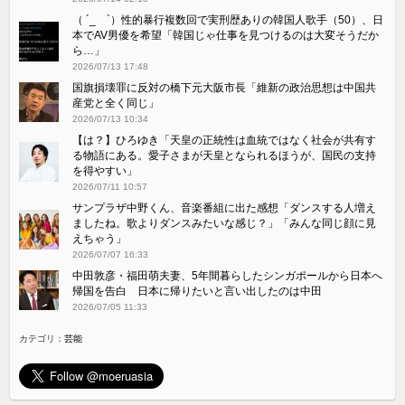
（ ´_ゝ`）性的暴行複数回で実刑歴ありの韓国人歌手（50）、日
本でAV男優を希望「韓国じゃ仕事を見つけるのは大変そうだか
ら…」
2026/07/13 17:48
国旗損壊罪に反対の橋下元大阪市長「維新の政治思想は中国共
産党と全く同じ」
2026/07/13 10:34
【は？】ひろゆき「天皇の正統性は血統ではなく社会が共有す
る物語にある。愛子さまが天皇となられるほうが、国民の支持
を得やすい」
2026/07/11 10:57
サンプラザ中野くん、音楽番組に出た感想「ダンスする人増え
ましたね。歌よりダンスみたいな感じ？」「みんな同じ顔に見
えちゃう」
2026/07/07 16:33
中田敦彦・福田萌夫妻、5年間暮らしたシンガポールから日本へ
帰国を告白 日本に帰りたいと言い出したのは中田
2026/07/05 11:33
カテゴリ：
芸能