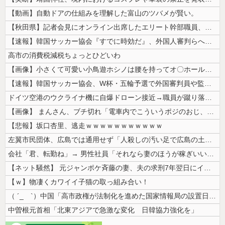
【動画】自動ドアの仕組みを理解した富山のツバメが賢い。
【秋田県】記者会見にオンライン出席したエリート幹部職員、バスローブ姿で...
【速報】韓国サッカー協会『すでに時効だ』、外国人審判らへ性的接待疑惑→...
高市の消費税減税ちょっとひどいわ
【画像】小さくて可愛い小鳥遊ホシノは腰を持ってオ〇ホールを使うかの様な...
【速報】韓国サッカー協会、W杯・五輪予選で外国審判員や監督官を性接待！...
ドイツ空港のウクライナ機に自爆ドローン接近→職員が蹴り落とす→偶然起爆...
【画像】 まんさん、ブチ切れ「電車内でこういうポジのおじ、ガチでイラネ...
【悲報】坂口杏里、逃走ｗｗｗｗｗｗｗｗｗｗｗ
左翼市民団体、広島では通用せず「人殺しの汚い足で広島の土を踏むな！」→...
会社「君、転勤ね」→ 男性社員「それなら妻のほうが稼ぎいいんで辞めます...
【ネット騒然】 元ジャンポケ斉藤の妻、夫の求刑7年翌日にインスタ更新！...
【ｗ】物凄くカワイイ子猫の取っ組み合い！
（ ´_ゝ`）中国「高市政権が法制化を進めた国家情報局の設置日が7月3...
中曽根元首相「北東アジアで急激な変化 日韓協力強化を」