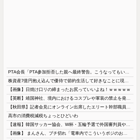
PTA会長「PTA参加拒否した親へ最終警告。こうなってもいい？」
株資産7億円抱え込んで優待で節約生活して好きなことに現金使わないまま死んでく人の最後の言葉
【画像】日焼け口リの締まったお尻っていいよね！ｗｗｗｗｗ
【英断】靖国神社、境内におけるコスプレや軍装の禁止を発表「厳粛で神聖なる場所」
【秋田県】記者会見にオンライン出席したエリート幹部職員、バスローブ姿でタバコを吸いながら説明 県が聞き取りへ
高市の消費税減税ちょっとひどいわ
【速報】韓国サッカー協会、W杯・五輪予選で外国審判員や監督官を性接待！！！！
【画像】 まんさん、ブチ切れ「電車内でこういうポジのおじ、ガチでイラネ」→