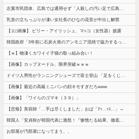
左翼市民団体、広島では通用せず「人殺しの汚い足で広島の土を踏むな！」→広島県民「お前らの方が汚いんじゃ！」「ワシらが広島県民じゃ」
乳首の立ちっぷりが凄い女社長のひなの花音が中出し解禁
【エ□画像】 ビリー・アイリッシュ、マ○コ（女性器）披露
韓国政府「3年前に石炭火発のアンモニア混焼で協力するっていったけどあれ取りやめな。政権変わったし」……韓国とまともな協力ができない理由、これなんですよね
【ｗ】物凄くカワイイ子猫の取っ組み合い！
【画像】カップヌードル、限界突破ｗｗｗ
ドイツ人男性がランニングシューズで富士登山 「足をくじいて動けない」
【画像】最近の高級ミニバンの顔キモすぎだろwww
【画像】「ワイらのゴマキ（３９）」
【悲報】美容師「…手は尽くしました」おば「ｱｯ…ｯｽ…」→
韓国人「安貞桓が韓国代表に激怒！『惨憺たる結果、徹底的な刷新が必要だ』と監督や協会を痛烈批判」
お部屋が汚部屋になってまう、、