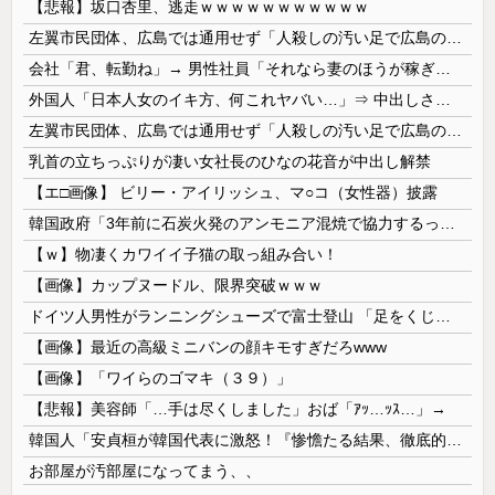
【悲報】坂口杏里、逃走ｗｗｗｗｗｗｗｗｗｗｗ
左翼市民団体、広島では通用せず「人殺しの汚い足で広島の土を踏むな！」→広島県民「お前らの方が汚いんじゃ！」「ワシらが広島県民じゃ」
会社「君、転勤ね」→ 男性社員「それなら妻のほうが稼ぎいいんで辞めます」⇒ 結果・・・
外国人「日本人女のイキ方、何これヤバい…」⇒ 中出しされ痙攣する姿が海外で話題に
左翼市民団体、広島では通用せず「人殺しの汚い足で広島の土を踏むな！」→広島県民「お前らの方が汚いんじゃ！」「ワシらが広島県民じゃ」
乳首の立ちっぷりが凄い女社長のひなの花音が中出し解禁
【エ□画像】 ビリー・アイリッシュ、マ○コ（女性器）披露
韓国政府「3年前に石炭火発のアンモニア混焼で協力するっていったけどあれ取りやめな。政権変わったし」……韓国とまともな協力ができない理由、これなんですよね
【ｗ】物凄くカワイイ子猫の取っ組み合い！
【画像】カップヌードル、限界突破ｗｗｗ
ドイツ人男性がランニングシューズで富士登山 「足をくじいて動けない」
【画像】最近の高級ミニバンの顔キモすぎだろwww
【画像】「ワイらのゴマキ（３９）」
【悲報】美容師「…手は尽くしました」おば「ｱｯ…ｯｽ…」→
韓国人「安貞桓が韓国代表に激怒！『惨憺たる結果、徹底的な刷新が必要だ』と監督や協会を痛烈批判」
お部屋が汚部屋になってまう、、