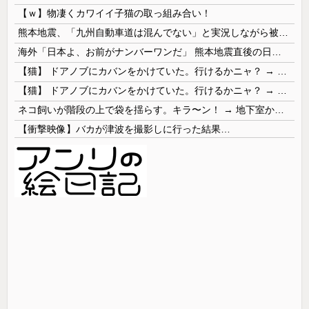
【ｗ】物凄くカワイイ子猫の取っ組み合い！
熊本地震、「九州自動車道は混んでない」と実況しながら被災地へ向かう有名アナなどに批判殺到 全国紙記者「最新の状況をいち早く伝えることは報道機関としての責務」「情報を取り上げることには大きな意義がある」
海外「日本よ、お前がナンバーワンだ」 熊本地震直後の日本の対応のスピードに世界が衝撃
【猫】 ドアノブにカバンをかけていた。行けるかニャ？ → 猫はこうなります…
【猫】 ドアノブにカバンをかけていた。行けるかニャ？ → 猫はこうなります…
ネコ飼いが階段の上で袋を揺らす。キラ〜ン！ → 地下室からヤツが現れる…
【衝撃映像】バカが津波を撮影しに行った結果…