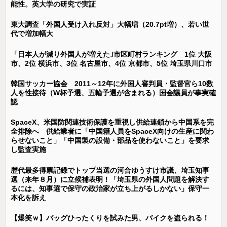
能性。英大学の研究で実証
東大調査「外国人受け入れ反対」大幅増（20.7pt増）、若い世
代で増加幅大
「日本人が減り外国人が増えた｣市区町村ランキング 1位 大阪
市、2位 横浜市、3位 名古屋市、4位 京都市、5位 埼玉県川口市
韓国サッカー協会 2011～12年に外国人審判員・監督官ら10数
人を性接待（W杯予選、五輪予選が含まれる）国会議員が事実確
認
SpaceX、米国防関連技術保護を重視し供給連鎖から中国系を完
全排除へ 供給業者に「中国籍人員をSpaceX向けの生産に関わ
らせないこと」「中国製の設備・部品を使わないこと」を要求
し監査実施
歴代最多得票記録でトップ当選の河合ゆうすけ市議、埼玉知事
選（来年８月）に立候補表明！「埼玉県の外国人問題を解決す
るには、知事選で保守の政治家が立ち上がるしかない」保守一
本化を訴え
【爆笑ｗ】バッグひったくりを試みた男、バイクを盗られる！