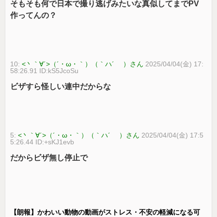
そもそも何で日本で撮り逃げみたいな真似してまでPV
作ってんの？
10:
<丶｀∀´>（´・ω・｀）（｀ハ´ ）さん
2025/04/04(金) 17:
58:26.91 ID:kS5JcoSu
ビザすら怪しい連中だからな
5:
<丶｀∀´>（´・ω・｀）（｀ハ´ ）さん
2025/04/04(金) 17:5
5:26.44 ID:+sKJ1evb
だからビザ無し停止で
【朗報】かわいい動物の動画がストレス・不安の軽減になる可