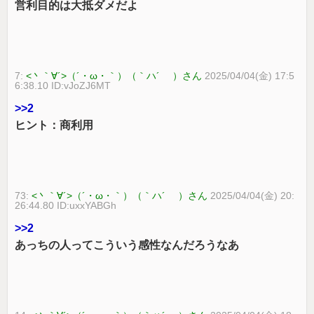
営利目的は大抵ダメだよ
7:
<丶｀∀´>（´・ω・｀）（｀ハ´ ）さん
2025/04/04(金) 17:5
6:38.10 ID:vJoZJ6MT
>>2
ヒント：商利用
73:
<丶｀∀´>（´・ω・｀）（｀ハ´ ）さん
2025/04/04(金) 20:
26:44.80 ID:uxxYABGh
>>2
あっちの人ってこういう感性なんだろうなあ