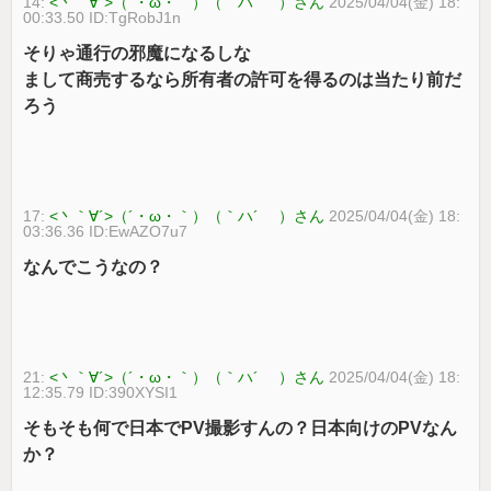
14:
<丶｀∀´>（´・ω・｀）（｀ハ´ ）さん
2025/04/04(金) 18:
00:33.50 ID:TgRobJ1n
そりゃ通行の邪魔になるしな
まして商売するなら所有者の許可を得るのは当たり前だ
ろう
17:
<丶｀∀´>（´・ω・｀）（｀ハ´ ）さん
2025/04/04(金) 18:
03:36.36 ID:EwAZO7u7
なんでこうなの？
21:
<丶｀∀´>（´・ω・｀）（｀ハ´ ）さん
2025/04/04(金) 18:
12:35.79 ID:390XYSI1
そもそも何で日本でPV撮影すんの？日本向けのPVなん
か？