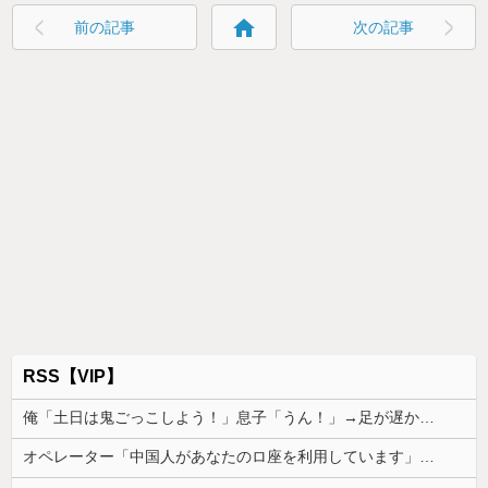
home
前の記事
次の記事
RSS【VIP】
俺「土日は鬼ごっこしよう！」息子「うん！」→足が遅かった息子と本気で遊び続けた10年後…
オペレーター「中国人があなたのロ座を利用しています」私「そんなはずない！」→Amazonで買い物をした後、とんでもない事態に…