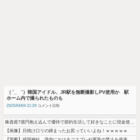
（ ´_ゝ`）韓国アイドル、JR駅を無断撮影しPV使用か 駅
ホーム内で撮られたものも
2025/04/04 21:29
コメント(19)
株資産7億円抱え込んで優待で節約生活して好きなことに現金使わないまま死...
【画像】日焼け口リの締まったお尻っていいよね！ｗｗｗｗｗ
【英断】靖国神社、境内におけるコスプレや軍装の禁止を発表「厳粛で神聖な...