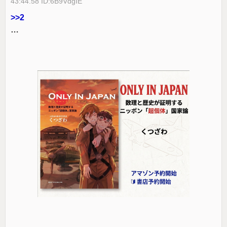
43:44.58 ID:6B9VdgIE
>>2
…