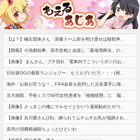
【は？】極左団体さん「原爆ドーム前を明け渡せば核戦争が始まる！」→ 観衆のマジレスが鋭すぎるとネットで話題に → ｗｗｗｗｗｗｗｗｗｗｗｗ
【朗報】小池都知事、高市首相と会談し「墓地埋葬法」の改正を要請 国と都が連携し民間への指導強化を進める方向で一致
【画像】 まんさん、ブチ切れ「電車内でこういうポジのおじ、ガチでイラネ」→
日向坂OGの最新ランジェリー、もうエグいだろ・・・(画像どーん)
海外「お前が言うな！」FIFA会長を批判した元名選手に海外から猛反発！（海外の反応）
京大病院、手術ミスで50代女性患者を「植物状態」に 脳腫瘍摘出手術で腫瘍の無い部位を摘出してしまう
【画像】さっきこの俺にマルセイとかいう漫画勧めたやつ出てこいや！ｗｗｗｗｗ
【画像】吉川愛さん(26)、縛られてムチムチお乳が強調されてしまう
高市の消費税減税ちょっとひどいわ