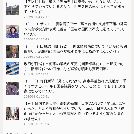
【テレビ】橋下徹氏「男系男子は重要かもしれないが、これ一
本やりでやっていけるのなら、世界各国の王室はすべてが残っ
ているはず」
2026/08/03 07:17
（ ´_ゝ`）サンモニ 膳場貴子アナ 高市首相の支持率下落の発言
＆消費減税方針表明に苦言「国会が国民の不安に応えてくれて
いない」
2026/08/02 20:43
（ ´_ゝ`）田原総一朗（92）、国家情報局について「いかにも胡
散臭い。結果的に国民を監視する事になるのではないか？」
2026/08/02 12:05
政府が目指す自衛隊の階級名変更（国際標準化）、自民党内か
ら「旧軍時代への回帰」など異論が噴出し実現困難に
2026/08/02 11:19
（ ´_ゝ`）毎日新聞「見てられない。高市早苗首相は政治が下手
くそすぎる。30年も国会議員をやっているのに、そもそも政治
家になっていない」
2026/08/01 20:41
【ｗ】韓国で最大発行部数の新聞「日本のSNSで『釜山病にか
かった』という投稿が相次いでいる」 grok「日本のX上で『釜
山病にかかった』という投稿が相次いでいるような状況は見ら
れません」
2026/08/01 16:26