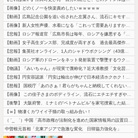
【画像】どのくノ一を快楽責めしたいｗｗｗｗｗ
【動画】広島記念公園を追い出された左翼さん、流石にキモすぎて炎上
【画像】新人女性声優、水着になる「これって需要ありますか？」
【悲報】ロシア報道官「広島市長は毎年、ロシアを嫌悪する『偽りの呪文』を...
【動画】女子高生ダンス部、完成度が高すぎる 過去最高傑作と話題にｗｗｗ...
【悲報】集英社オンライン、1人のシャドウボクシング（43億注文）によっ...
【動画】ロシア軍のドローンをネット発射装置で撃墜するウクライナ。
【物議】『みいちゃん』が現実で蔑称化？近大准教授「文化芸術は人を傷つけ...
【悲報】円安容認派「円安は輸出が伸びで日本経済ホクホク！」⇒ 世界に売...
【怒報】 国税庁「あのさぁ！君らがちゃんと納税してくれないとこうなっち...
【画像】 この佳子さまのボディライン、流石にエチエチすぎやろ！
【衝撃】 大阪府警、ミナミの“ベトナムビル”を家宅捜索した結果・・・・...
【ｗ】物凄くカワイイ子猫の取っ組み合い！
（ ´_ゝ`）中国「高市政権が法制化を進めた国家情報局の設置日が7月3...
中曽根元首相「北東アジアで急激な変化 日韓協力強化を」