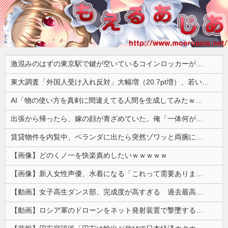
激混みのはずの東京駅で鍵が空いているコインロッカーが散見、「ラッキー」と思って中を確認してみると……
東大調査「外国人受け入れ反対」大幅増（20.7pt増）、若い世代で増加幅大
AI「物の使い方を真剣に間違えてる人間を生成してみたｗｗｗｗ」
出張から帰ったら、嫁の顔が青ざめていた。俺「一体何があったんだ？」嫁「…」→子供たちに話を聞くと…
賃貸物件を内覧中、ベランダに出たら突然ゾワッと両腕に鳥肌が出た。「やっぱりこの部屋嫌だ」と思った瞬間、体が前にドンッと突き飛ばされて…
【画像】どのくノ一を快楽責めしたいｗｗｗｗｗ
【画像】新人女性声優、水着になる「これって需要ありますか？」
【動画】女子高生ダンス部、完成度が高すぎる 過去最高傑作と話題にｗｗｗｗ
【動画】ロシア軍のドローンをネット発射装置で撃墜するウクライナ。