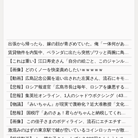
出張から帰ったら、嫁の顔が青ざめていた。俺「一体何があったんだ？」嫁「…」→子供たちに話を聞くと…
賃貸物件を内覧中、ベランダに出たら突然ゾワッと両腕に鳥肌が出た。「やっぱりこの部屋嫌だ」と思った瞬間、体が前にドンッと突き飛ばされて…
【これは重い】江口寿史さん「自分の絵ごと、このジャンルはそろそろ終わりかな」
【画像】どのくノ一を快楽責めしたいｗｗｗｗｗ
【動画】広島記念公園を追い出された左翼さん、流石にキモすぎて炎上
【悲報】ロシア報道官「広島市長は毎年、ロシアを嫌悪する『偽りの呪文』を繰り返し、日本人をゾンビ化させている」と主張
【悲報】集英社オンライン、1人のシャドウボクシング（43億注文）によって長期間業務を妨害され続けていた模様・・・
【物議】『みいちゃん』が現実で蔑称化？近大准教授「文化芸術は人を傷つけてもよい。ただし傷つけ方がある」
【怒報】 国税庁「あのさぁ！君らがちゃんと納税してくれないとこうなっちゃうけどどうする？！」←これw w w w w w w w
【画像】 この佳子さまのボディライン、流石にエチエチすぎやろ！
激混みのはずの東京駅で鍵が空いているコインロッカーが散見、「ラッキー」と思って中を確認してみると……