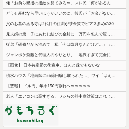
俺「お前ら親指の指紋を見てみろｗ」スレ民「何があるんだ？」→見た瞬間、思わず笑ってしまう人が続出して…
どうせ産むなら早いほうがいいのに、彼氏が「お金がない今は産めない」と言う。じゃあいくら貯めたら出産に踏み切れるの？と聞いたら...
父のお墓のある寺は2代目の住職が茶金髪でピアス多めの30代チャラ男
兄夫婦の第一子にあわじ結びの金封に一万円を包んで渡した。すると兄嫁から「もう二度と子供を産めないことを望んでいるってことなんでしょ！」とキレられ...
従弟「研修だから泊めて」私「今は臨月なんだけど…」→断りきれず了承したら、さらに図々しい要求まで飛び出して…
ジャンポケ斎藤と代理人のやりとり、「地獄すぎて完全にコントになってる……」と衝撃を受ける人が続出中
【画像】 日本共産党の街宣車、ほんと碌でもないな
積水ハウス「地面師に55億円騙し取られた…」ワイ「はえーかわいそう…会社滅茶苦茶やろなぁ」
【悲報】 ドル円、年末150円割れへｗｗｗｗｗ
老人「エアコンは高すぎる、ワシらの熱中症対策はこれじゃよ」