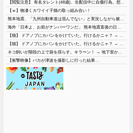
【閲覧注意】 有名タレント(48歳)、生配信中に自傷行為。想像の10倍エグくてファン全員トラウマに…
【ｗ】物凄くカワイイ子猫の取っ組み合い！
熊本地震、「九州自動車道は混んでない」と実況しながら被災地へ向かう有名アナなどに批判殺到 全国紙記者「最新の状況をいち早く伝えることは報道機関としての責務」「情報を取り上げることには大きな意義がある」
海外「日本よ、お前がナンバーワンだ」 熊本地震直後の日本の対応のスピードに世界が衝撃
【猫】 ドアノブにカバンをかけていた。行けるかニャ？ → 猫はこうなります…
【猫】 ドアノブにカバンをかけていた。行けるかニャ？ → 猫はこうなります…
ネコ飼いが階段の上で袋を揺らす。キラ〜ン！ → 地下室からヤツが現れる…
【衝撃映像】バカが津波を撮影しに行った結果…