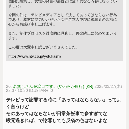
図的に編集し、女性の発言の趣旨とは全く異なる内容になってい
ました。
今回の件は、テレビメディアとして決してあってはならない行為
であり、取材に協力いただいた女性ご本人並びに視聴者の皆様に
心からお詫び申し上げます。
また、制作プロセスを徹底的に見直し、再発防止に努めてまいり
ます。
この度は大変申し訳ございませんでした。
https://www.ntv.co.jp/yofukashi/
20:
名無しさん＠涙目です。(やわらか銀行) [KR]
2025/03/27(木)
22:37:10.30 ID:J9fiAR+n0
テレビって謝罪する時に「あってはなららない」ってよ
く言うけど
そのあってはならないが日常茶飯事で多すぎてな
喉元過ぎれば、で謝罪しても反省の色はないよな