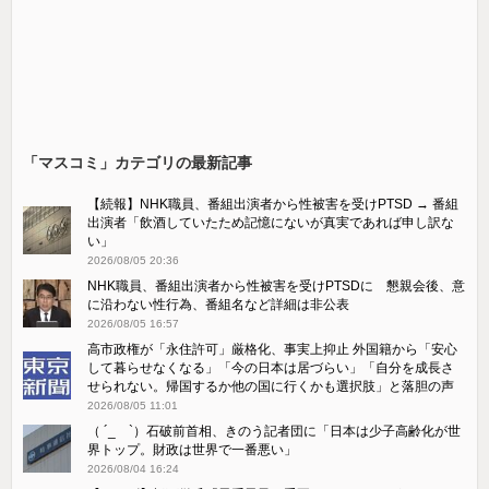
「マスコミ」カテゴリの最新記事
【続報】NHK職員、番組出演者から性被害を受けPTSD → 番組
出演者「飲酒していたため記憶にないが真実であれば申し訳な
い」
2026/08/05 20:36
NHK職員、番組出演者から性被害を受けPTSDに 懇親会後、意
に沿わない性行為、番組名など詳細は非公表
2026/08/05 16:57
高市政権が「永住許可」厳格化、事実上抑止 外国籍から「安心
して暮らせなくなる」「今の日本は居づらい」「自分を成長さ
せられない。帰国するか他の国に行くかも選択肢」と落胆の声
2026/08/05 11:01
（ ´_ゝ`）石破前首相、きのう記者団に「日本は少子高齢化が世
界トップ。財政は世界で一番悪い」
2026/08/04 16:24