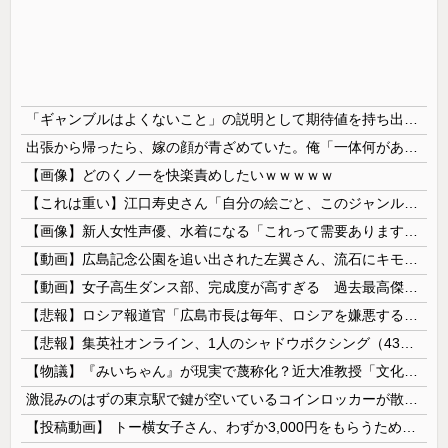
「ギャンブルはよくないこと」の説明として期待値を持ち出すのはおかしい
出張から帰ったら、嫁の顔が青ざめていた。俺「一体何があったんだ？」嫁「…」→子供たちに話を聞くと…
【画像】どのくノ一を快楽責めしたいｗｗｗｗｗ
【これは重い】江口寿史さん「自分の絵ごと、このジャンルはそろそろ終わりかな」
【画像】新人女性声優、水着になる「これって需要ありますか？」
【動画】広島記念公園を追い出された左翼さん、流石にキモすぎて炎上
【動画】女子高生ダンス部、完成度が高すぎる 過去最高傑作と話題にｗｗｗｗ
【悲報】ロシア報道官「広島市長は毎年、ロシアを嫌悪する『偽りの呪文』を繰り返し、日本人をゾンビ化させている」と主張
【悲報】集英社オンライン、1人のシャドウボクシング（43億注文）によって長期間業務を妨害され続けていた模様・・・
【物議】『みいちゃん』が現実で蔑称化？近大准教授「文化芸術は人を傷つけてもよい。ただし傷つけ方がある」
激混みのはずの東京駅で鍵が空いているコインロッカーが散見、「ラッキー」と思って中を確認してみると……
【投稿動画】 トー横女子さん、わずか3,000円をもらうために大人のチ●ポをしゃぶってしまう…