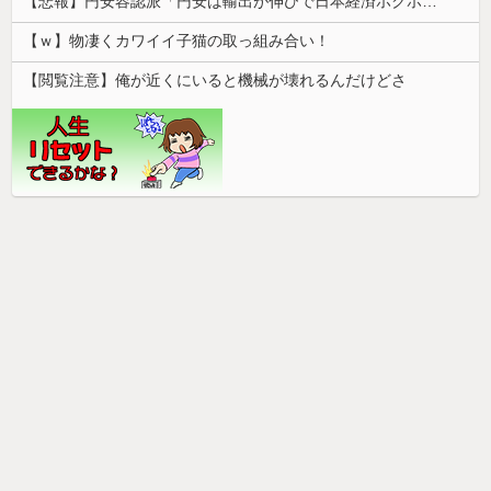
【悲報】円安容認派「円安は輸出が伸びで日本経済ホクホク！」⇒ 世界に売る物が無さすぎて輸出額で韓国に惨敗・・・
【ｗ】物凄くカワイイ子猫の取っ組み合い！
【閲覧注意】俺が近くにいると機械が壊れるんだけどさ