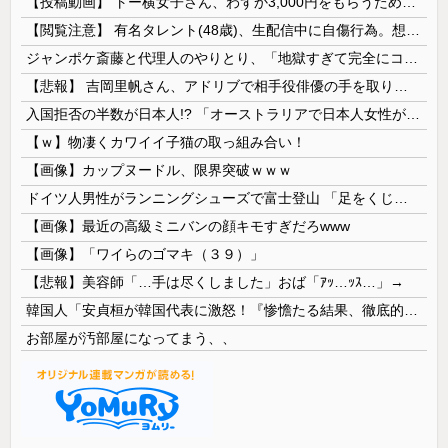
【投稿動画】 トー横女子さん、わずか3,000円をもらうために大人のチ●ポをしゃぶってしまう…
【閲覧注意】 有名タレント(48歳)、生配信中に自傷行為。想像の10倍エグくてファン全員トラウマに…
ジャンポケ斎藤と代理人のやりとり、「地獄すぎて完全にコントになってる……」と衝撃を受ける人が続出中
【悲報】 吉岡里帆さん、アドリブで相手役俳優の手を取りお○ぱいに押し当てる
入国拒否の半数が日本人!? 「オーストラリアで日本人女性が売春」
【ｗ】物凄くカワイイ子猫の取っ組み合い！
【画像】カップヌードル、限界突破ｗｗｗ
ドイツ人男性がランニングシューズで富士登山 「足をくじいて動けない」
【画像】最近の高級ミニバンの顔キモすぎだろwww
【画像】「ワイらのゴマキ（３９）」
【悲報】美容師「…手は尽くしました」おば「ｱｯ…ｯｽ…」→
韓国人「安貞桓が韓国代表に激怒！『惨憺たる結果、徹底的な刷新が必要だ』と監督や協会を痛烈批判」
お部屋が汚部屋になってまう、、