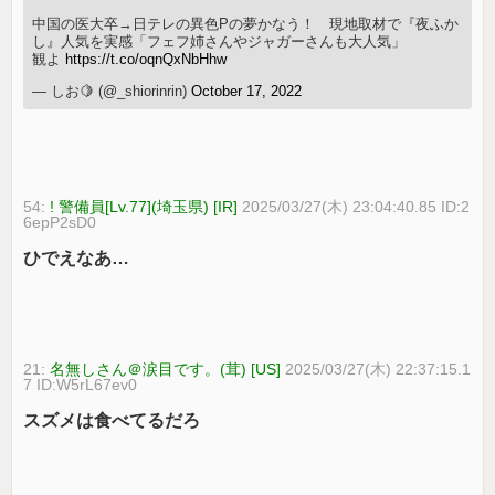
中国の医大卒→日テレの異色Pの夢かなう！ 現地取材で『夜ふか
し』人気を実感「フェフ姉さんやジャガーさんも大人気」
観よ
https://t.co/oqnQxNbHhw
— しお🍋 (@_shiorinrin)
October 17, 2022
54:
! 警備員[Lv.77](埼玉県) [IR]
2025/03/27(木) 23:04:40.85 ID:2
6epP2sD0
ひでえなあ…
21:
名無しさん＠涙目です。(茸) [US]
2025/03/27(木) 22:37:15.1
7 ID:W5rL67ev0
スズメは食べてるだろ