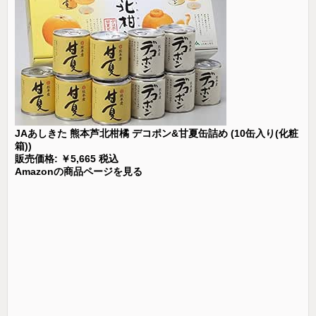
JAあしきた 熊本芦北柑橘 デコポン&甘夏缶詰め (10缶入り(化粧
箱))
販売価格: ￥5,665 税込
Amazonの商品ページを見る