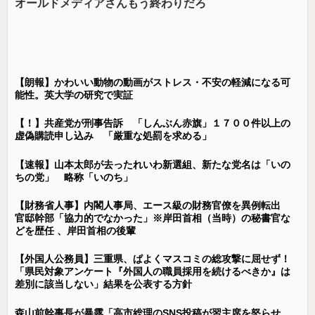
オールドメディアさんもう終わりだろ
【朗報】かわいい動物の動画がストレス・不安の軽減になる可
能性。英大学の研究で実証
【！】共産党が刑事告訴 「しんぶん赤旗」１７００件以上の
虚偽購読申し込み 「厳重な処罰を求める」
【速報】山本太郎が去ったれいわ新選組、新たな党名は「いの
ちの党」 略称「いのち」
【財務省人事】内閣人事局、エース級の財務官僚を異例転出
官邸幹部「協力的でなかった」※岸田首相（当時）の秘書官な
どを歴任 、岸田首相の後輩
【外国人公務員】三重県、ぱよくマスコミの総攻撃に屈せず！
「県民対象アンケート『外国人の職員採用を続けるべきか』は
差別に該当しない」結果を公表する方針
森山前幹事長が暴露「高市総理のSNS投稿が習主席を怒らせ