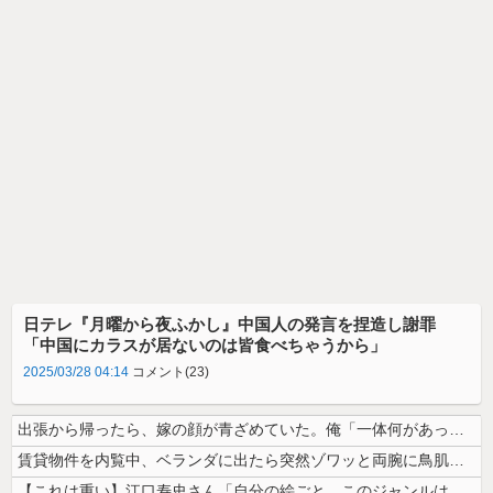
日テレ『月曜から夜ふかし』中国人の発言を捏造し謝罪
「中国にカラスが居ないのは皆食べちゃうから」
2025/03/28 04:14
コメント(23)
出張から帰ったら、嫁の顔が青ざめていた。俺「一体何があったんだ？」嫁「...
賃貸物件を内覧中、ベランダに出たら突然ゾワッと両腕に鳥肌が出た。「やっ...
【これは重い】江口寿史さん「自分の絵ごと、このジャンルはそろそろ終わり...