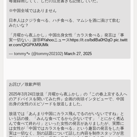
毎週録画してて、したの注意書きも記憶していた。
※中国全域ではありません
日本人はクジラ食べる、ハチ食べる、マムシを酒に漬けて飲む
みたいな？
「月曜から夜ふかし」中国出身女性「カラス食べる」発言は「事
実一切ない」謝罪
#Yahooニュース
https://t.co/bdlBa0H2qO
pic.twitt
er.com/QIGPKM9UMk
— tommy🐾 (@tommy202102)
March 27, 2025
お詫び／致歉声明
2025年3月24日放送「月曜から夜ふかし」の『この春上京する人へ
のアドバイスを聞いてみた件』企画の街頭インタビューで、中国
出身の女性のエピソードを放送しました。
放送では「あんまり中国にカラス飛んでるのがいないですね」と
いう話の後、「みんな食べてるから少ないです」「とにかく煮込
んで食べて終わり」といった女性の発言がありましたが、実際に
は女性が「中国ではカラスを食べる」という趣旨の発言をした事
実は一切なく、別の話題について話した内容を制作スタッフが意