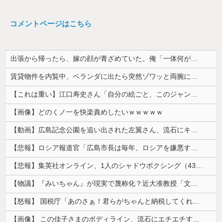
コメントページはこちら
出張から帰ったら、嫁の顔が青ざめていた。俺「一体何があったんだ？」嫁「…」→子供たちに話を聞くと…
賃貸物件を内覧中、ベランダに出たら突然ゾワッと両腕に鳥肌が出た。「やっぱりこの部屋嫌だ」と思った瞬間、体が前にドンッと突き飛ばされて…
【これは重い】江口寿史さん「自分の絵ごと、このジャンルはそろそろ終わりかな」
【画像】どのくノ一を快楽責めしたいｗｗｗｗｗ
【動画】広島記念公園を追い出された左翼さん、流石にキモすぎて炎上
【悲報】ロシア報道官「広島市長は毎年、ロシアを嫌悪する『偽りの呪文』を繰り返し、日本人をゾンビ化させている」と主張
【悲報】集英社オンライン、1人のシャドウボクシング（43億注文）によって長期間業務を妨害され続けていた模様・・・
【物議】『みいちゃん』が現実で蔑称化？近大准教授「文化芸術は人を傷つけてもよい。ただし傷つけ方がある」
【怒報】 国税庁「あのさぁ！君らがちゃんと納税してくれないとこうなっちゃうけどどうする？！」←これw w w w w w w w
【画像】 この佳子さまのボディライン、流石にエチエチすぎやろ！