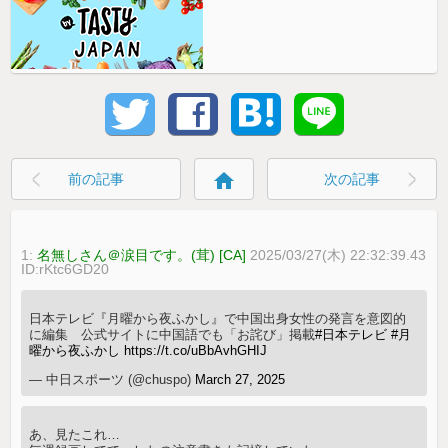
home
前の記事
次の記事
1:
名無しさん＠涙目です。(茸) [CA]
2025/03/27(木) 22:32:39.43
ID:rKtc6GD20
日本テレビ『月曜から夜ふかし』で中国出身女性の発言を意図的
に編集 公式サイトに中国語でも「お詫び」掲載
#日本テレビ
#月
曜から夜ふかし
https://t.co/uBbAvhGHIJ
— 中日スポーツ (@chuspo)
March 27, 2025
あ、見たこれ…