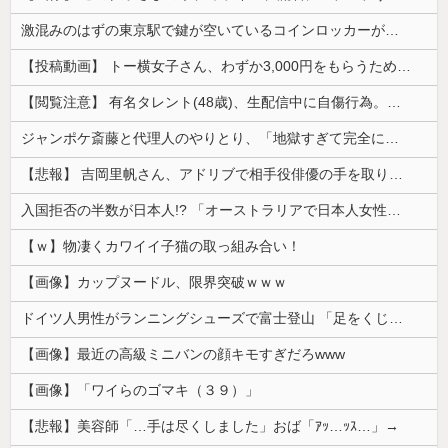
激混みのはずの東京駅で鍵が空いているコインロッカーが散見、「ラッキー」と思って中を確認してみると……
【投稿動画】 トー横女子さん、わずか3,000円をもらうために大人のチ●ポをしゃぶってしまう…
【閲覧注意】 有名タレント(48歳)、生配信中に自傷行為。想像の10倍エグくてファン全員トラウマに…
ジャンポケ斎藤と代理人のやりとり、「地獄すぎて完全にコントになってる……」と衝撃を受ける人が続出中
【悲報】 吉岡里帆さん、アドリブで相手役俳優の手を取りお○ぱいに押し当てる
入国拒否の半数が日本人!? 「オーストラリアで日本人女性が売春」
【ｗ】物凄くカワイイ子猫の取っ組み合い！
【画像】カップヌードル、限界突破ｗｗｗ
ドイツ人男性がランニングシューズで富士登山 「足をくじいて動けない」
【画像】最近の高級ミニバンの顔キモすぎだろwww
【画像】「ワイらのゴマキ（３９）」
【悲報】美容師「…手は尽くしました」おば「ｱｯ…ｯｽ…」→