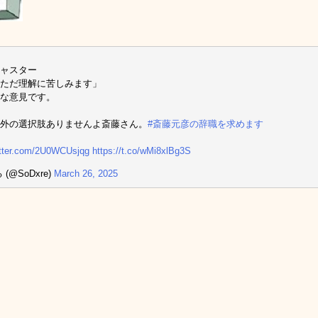
キャスター
ただ理解に苦しみます」
な意見です。
外の選択肢ありませんよ斎藤さん。
#斎藤元彦の辞職を求めます
itter.com/2U0WCUsjqg
https://t.co/wMi8xlBg3S
 (@SoDxre)
March 26, 2025