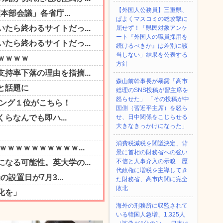
【外国人公務員】三重県、
ぱよくマスコミの総攻撃に
屈せず！「県民対象アンケ
ート『外国人の職員採用を
続けるべきか』は差別に該
当しない」結果を公表する
方針
森山前幹事長が暴露「高市
総理のSNS投稿が習主席を
怒らせた」 「その投稿が中
国側（習近平主席）を怒ら
せ、日中関係をこじらせる
大きなきっかけになった」
消費税減税を閣議決定、背
景に首相の財務省への強い
不信と人事介入の示唆 歴
代政権に増税を主導してき
た財務省、高市内閣に完全
敗北
海外の刑務所に収監されて
いる韓国人急増、1,325人