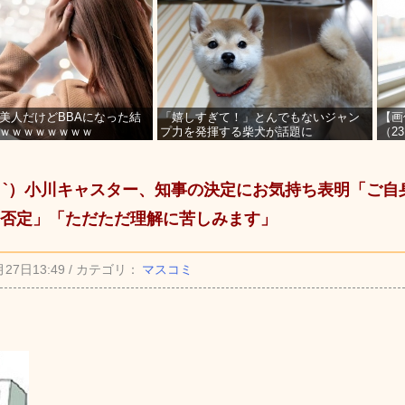
美人だけどBBAになった結
「嬉しすぎて！」とんでもないジャン
【画
ｗｗｗｗｗｗｗｗ
プ力を発揮する柴犬が話題に
（2
を募
_ゝ`）小川キャスター、知事の決定にお気持ち表明「ご
否定」「ただただ理解に苦しみます」
月27日13:49 / カテゴリ：
マスコミ