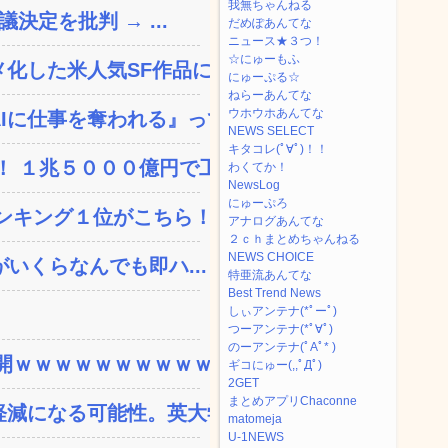
我無ちゃんねる
決定を批判 → ...
だめぽあんてな
ニュース★３つ！
☆にゅーもふ
した米人気SF作品に絶...
にゅーぷる☆
ねらーあんてな
ウホウホあんてな
に仕事を奪われる』って...
NEWS SELECT
キタコレ(ﾟ∀ﾟ)！！
 １兆５０００億円で工...
わくてか！
NewsLog
にゅーぷろ
ンキング１位がこちら！
アナログあんてな
２ｃｈまとめちゃんねる
NEWS CHOICE
いくらなんでも即ハ...
特亜流あんてな
Best Trend News
しぃアンテナ(*ﾟーﾟ)
つーアンテナ(*ﾟ∀ﾟ)
のーアンテナ(ﾟAﾟ* )
ｗｗｗｗｗｗｗｗｗｗｗ...
ギコにゅー(,,ﾟДﾟ)
2GET
まとめアプリChaconne
減になる可能性。英大学の...
matomeja
U-1NEWS