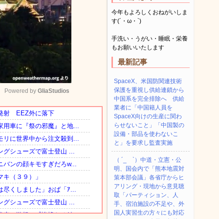
今年もよろしくおねがいしま
す(´・ω・`)
手洗い・うがい・睡眠・栄養
もお願いいたします
最新記事
SpaceX、米国防関連技術
保護を重視し供給連鎖から
Powered by 
GliaStudios
中国系を完全排除へ 供給
業者に「中国籍人員を
SpaceX向けの生産に関わ
Mute
らせないこと」「中国製の
設備・部品を使わないこ
と」を要求し監査実施
（ ´_ゝ`）中道・立憲・公
明、国会内で「熊本地震対
策本部会議」各省庁からヒ
アリング・現地から意見聴
取「パーティション、人
手、宿泊施設の不足や、外
国人実習生の方々にも対応