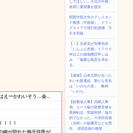
してほしい」今日の午後、
政府に要望書を提出
関西学院大学のアシスタン
ト教授（中国籍）、ドラッ
グストアで現行犯逮捕 万
引き容疑
【！】共産党が刑事告訴
「しんぶん赤旗」１７００
件以上の虚偽購読申し込
み 「厳重な処罰を求め
る」
【速報】山本太郎が去った
れいわ新選組、新たな党名
は「いのちの党」 略称
「いのち」
【財務省人事】内閣人事
局、エース級の財務官僚を
異例転出 官邸幹部「協力
的でなかった」※岸田首相
（当時）の秘書官などを歴
任 、岸田首相の後輩