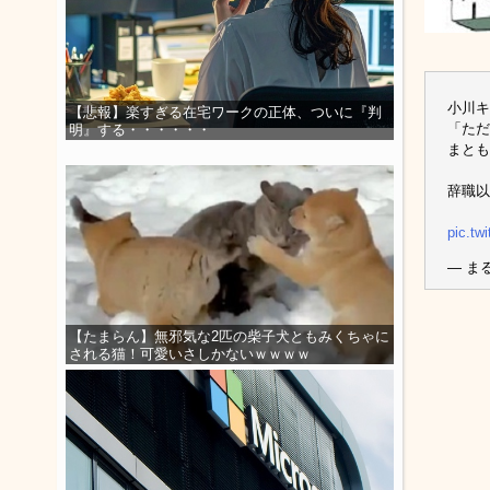
小川
【悲報】楽すぎる在宅ワークの正体、ついに『判
「ただ
明』する・・・・・・
まとも
辞職以
pic.tw
— まる
【たまらん】無邪気な2匹の柴子犬ともみくちゃに
される猫！可愛いさしかないｗｗｗｗ