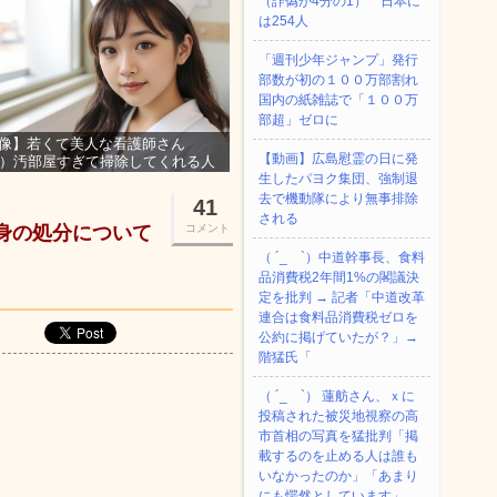
（詐偽が4分の1） 日本に
は254人
「週刊少年ジャンプ」発行
部数が初の１００万部割れ
国内の紙雑誌で「１００万
部超」ゼロに
像】若くて美人な看護師さん
【動画】広島慰霊の日に発
3）汚部屋すぎて掃除してくれる人
集ｗｗｗ
生したパヨク集団、強制退
去で機動隊により無事排除
41
される
自身の処分について
コメント
（ ´_ゝ`）中道幹事長、食料
品消費税2年間1%の閣議決
定を批判 → 記者「中道改革
連合は食料品消費税ゼロを
公約に掲げていたが？」→
階猛氏「
（ ´_ゝ`） 蓮舫さん、ｘに
投稿された被災地視察の高
市首相の写真を猛批判「掲
載するのを止める人は誰も
いなかったのか」「あまり
にも愕然としています」