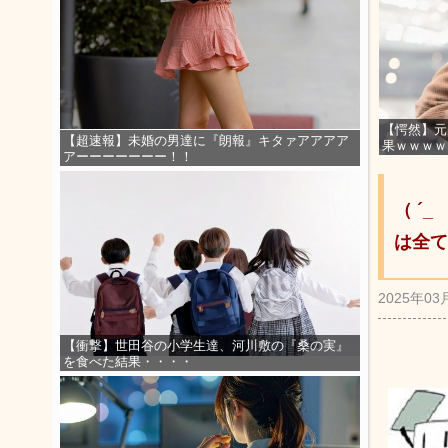
【愕然】元
【超速報】未婚の男達に『朗報』キタァアアアア
果ｗｗｗｗ
アーーーーーーー！！
（ ´
は全て
2025年03
【衝撃】世田谷の小学生達、河川敷の『桑の実』
を食べた結果・・・・