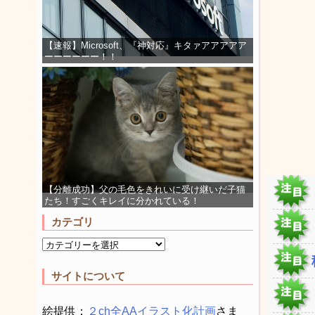
【速報】Microsoft、『神対応』キタァアアアアア
ーーーーーー！！
【分離成功】父の毛色をきれいに受け継いだ子猫
たち！すごくキレイに分かれている！
カテゴリ
サイトについて
絵提供：
２ch全AAイラスト化計画
さま