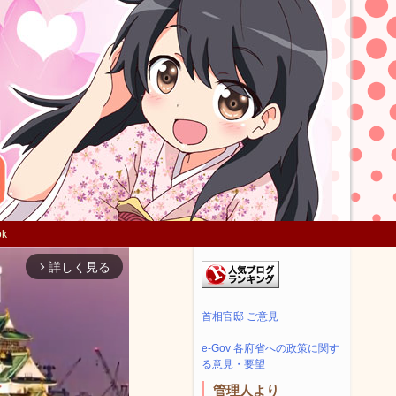
ok
詳しく見る
arrow_forward_ios
首相官邸 ご意見
e-Gov 各府省への政策に関す
る意見・要望
管理人より