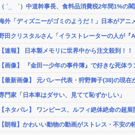
（ ´_ゝ`）中道幹事長、食料品消費税2年間1%の閣議
海外「ディズニーがゴミのようだ！」日本がアニメ化
野田クリスタルさん「イラストレーターの人が『AI
【速報】 日本製メモリに世界中から注文殺到！！！
【画像】 『金田一少年の事件簿』で好きな死体ラ
【最新画像】 元バレー代表・狩野舞子(38)の現在が
専門家「日本車はダサい、見てて恥ずかしい」
【ネタバレ】 ワンピース、ルフィ絶体絶命の超展開
【朗報】かわいい動物の動画がストレス・不安の軽