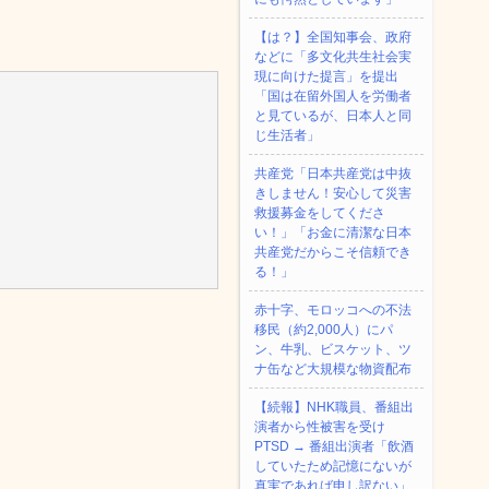
【は？】全国知事会、政府
などに「多文化共生社会実
現に向けた提言」を提出
「国は在留外国人を労働者
と見ているが、日本人と同
じ生活者」
共産党「日本共産党は中抜
きしません！安心して災害
救援募金をしてくださ
い！」「お金に清潔な日本
共産党だからこそ信頼でき
る！」
赤十字、モロッコへの不法
移民（約2,000人）にパ
ン、牛乳、ビスケット、ツ
ナ缶など大規模な物資配布
【続報】NHK職員、番組出
演者から性被害を受け
PTSD → 番組出演者「飲酒
していたため記憶にないが
真実であれば申し訳ない」