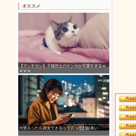
オススメ
【マンチカン】子猫同士のケンカが可愛すぎるｗ
ｗｗｗ
大学入ったら彼女できるって言ってた奴来い