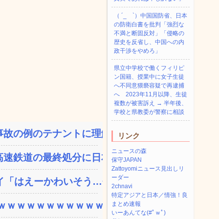
（ ´_ゝ`）中国国防省、日本
の防衛白書を批判「強烈な
不満と断固反対」「侵略の
歴史を反省し、中国への内
政干渉をやめろ」
県立中学校で働くフィリピ
ン国籍、授業中に女子生徒
へ不同意猥褻容疑で再逮捕
へ 2023年11月以降、生徒
複数が被害訴え → 半年後、
学校と県教委が警察に相談
故の例のテナントに理解を...
リンク
ニュースの森
速鉄道の最終処分に日本側...
保守JAPAN
Zattoyomiニュース見出しリ
ーダー
「はえーかわいそう…会...
2chnavi
特定アジアと日本／情強！良
ｗｗｗｗｗｗｗｗｗｗｗ...
まとめ速報
いーあんてな(#ﾟｗﾟ)