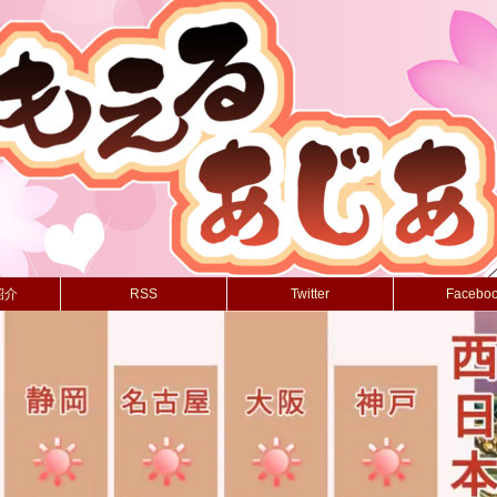
紹介
RSS
Twitter
Facebo