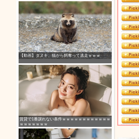
【動画】タヌキ、猫から餌奪って逃走ｗｗｗ
賃貸で1番譲れない条件ｗｗｗｗｗｗｗｗｗｗｗｗ
ｗｗｗｗｗｗｗ