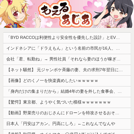
「BYD RACCOは利便性より安全性を優先した設計」とEV推進派がスカスカ構造を絶賛、これがRACCOの一番の特徴よな
インドネシアに「ドラえもん」という名前の市民が16人、「のび太」は181人
会社「君、転勤ね」→ 男性社員「それなら妻のほうが稼ぎいいんで辞めます」⇒ 結果・・・
【ネット騒然】 元ジャンポケ斉藤の妻、夫の求刑7年翌日にインスタ更新！その内容がガチでヤバすぎる…
【画像】どのくノ一を快楽責めしたいｗｗｗｗｗ
「身内だけの集まりだから」結婚4年の妻を外した食事会、その義理の両親が泊まりに来ると言い出して
【驚愕】東京都、ようやく気づいた模様ｗｗｗｗｗｗｗ
【動画】野菜売りのおじさんにドローンを特攻させるおそロシア。
日本人「円安はアカン。円高にしろ」←これなんでなんや