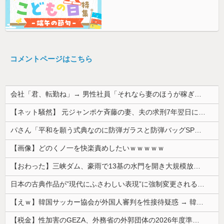
コメントページはこちら
会社「君、転勤ね」→ 男性社員「それなら妻のほうが稼ぎいいんで辞めます」⇒ 結果・・・
【ネット騒然】 元ジャンポケ斉藤の妻、夫の求刑7年翌日にインスタ更新！その内容がガチでヤバすぎる…
パさん「平和を願う式典なのに防弾ガラスと防弾バッグSPで囲まれた壇上でスピーチする人が総理大臣」
【画像】どのくノ一を快楽責めしたいｗｗｗｗｗ
【おわった】三峡ダム、豪雨で13基の水門を開き大規模放流開始か 下流の工場地帯に洪水流入で崩壊はじまる
日本の古典作品が”現代にふさわしい表現”に強制変更される事態が進行中、今の価値観に照らせば……
【えｗ】韓国サッカー協会が外国人審判を性接待疑惑 → 韓国ネットに動揺広がる「信じられない」「要求した外国人審判もおかしい」「韓国以外の国にも要...
【税金】性加害のGEZA、外務省の外郭団体の2026年度準公金事業に選ばれていた…ネット「首相を小馬鹿にしながら公金に群がってたの？」「右手で補...