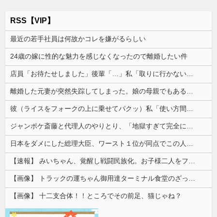
RSS【VIP】
最近の若手社員は何故かコレを嫌がるらしい
24歳の嫁に性的な魅力を感じなくなったので離婚したい件
店員「お待たせしました」後輩「…」私「取りに行かないの？」→初日の昼食で後輩の非常識さに驚いて…
離婚した元妻が突然失踪してしまった。娘の母親でもある相手だから放っておけず連絡を探すことに…
彼（ライスをフォークの上に乗せてパクッ）私「使い方間違ってるよ」彼「これはイギリス式のマナーなんだっ！！！」→真相を調べることになり…
ジャンポケ斎藤と代理人のやりとり、「地獄すぎて完全にコントになってる……」と衝撃を受ける人が続出中
日本をダメにした総理大臣、ワースト１位が同点でこの人ｗｗｗｗｗｗ
【速報】 みいちゃん、覚醒し戦闘民族化。お子様二人をフルボッコにしてしまう
【画像】 トラックの運ちゃん御用達ターミナル食堂のざっかけないオムライスｗｗｗｗｗｗｗｗｗｗ
【画像】 十二支合体！！ところでその前足、猫じゃね？