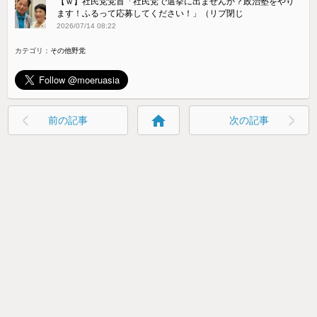
【ｗ】社民党党首「社民党で選挙に出ませんか？政治塾をやり
ます！ふるって応募してください！」（リプ閉じ
2026/07/14 08:22
カテゴリ：
その他野党
home
前の記事
次の記事