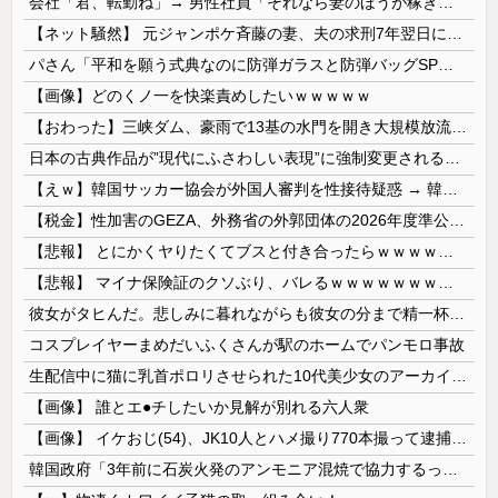
会社「君、転勤ね」→ 男性社員「それなら妻のほうが稼ぎいいんで辞めます」⇒ 結果・・・
【ネット騒然】 元ジャンポケ斉藤の妻、夫の求刑7年翌日にインスタ更新！その内容がガチでヤバすぎる…
パさん「平和を願う式典なのに防弾ガラスと防弾バッグSPで囲まれた壇上でスピーチする人が総理大臣」
【画像】どのくノ一を快楽責めしたいｗｗｗｗｗ
【おわった】三峡ダム、豪雨で13基の水門を開き大規模放流開始か 下流の工場地帯に洪水流入で崩壊はじまる
日本の古典作品が”現代にふさわしい表現”に強制変更される事態が進行中、今の価値観に照らせば……
【えｗ】韓国サッカー協会が外国人審判を性接待疑惑 → 韓国ネットに動揺広がる「信じられない」「要求した外国人審判もおかしい」「韓国以外の国にも要...
【税金】性加害のGEZA、外務省の外郭団体の2026年度準公金事業に選ばれていた…ネット「首相を小馬鹿にしながら公金に群がってたの？」「右手で補...
【悲報】 とにかくヤりたくてブスと付き合ったらｗｗｗｗｗｗｗｗｗｗｗｗｗｗｗ
【悲報】 マイナ保険証のクソぶり、バレるｗｗｗｗｗｗｗｗｗ
彼女がタヒんだ。悲しみに暮れながらも彼女の分まで精一杯生きようと誓った。だが実は生きていた！突撃するとふっくらした顔で大きなお腹を抱えて...
コスプレイヤーまめだいふくさんが駅のホームでパンモロ事故
生配信中に猫に乳首ポロリさせられた10代美少女のアーカイブ、500万再生越えｗｗｗ
【画像】 誰とエ●チしたいか見解が別れる六人衆
【画像】 イケおじ(54)、JK10人とハメ撮り770本撮って逮捕ｗｗｗｗｗｗｗ
韓国政府「3年前に石炭火発のアンモニア混焼で協力するっていったけどあれ取りやめな。政権変わったし」……韓国とまともな協力ができない理由、これなんですよね