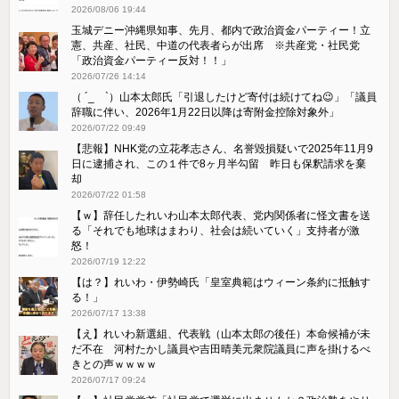
2026/08/06 19:44
玉城デニー沖縄県知事、先月、都内で政治資金パーティー！立
憲、共産、社民、中道の代表者らが出席 ※共産党・社民党
「政治資金パーティー反対！！」
2026/07/26 14:14
（ ´_ゝ`）山本太郎氏「引退したけど寄付は続けてね😉」「議員
辞職に伴い、2026年1月22日以降は寄附金控除対象外」
2026/07/22 09:49
【悲報】NHK党の立花孝志さん、名誉毀損疑いで2025年11月9
日に逮捕され、この１件で8ヶ月半勾留 昨日も保釈請求を棄
却
2026/07/22 01:58
【ｗ】辞任したれいわ山本太郎代表、党内関係者に怪文書を送
る「それでも地球はまわり、社会は続いていく」支持者が激
怒！
2026/07/19 12:22
【は？】れいわ・伊勢崎氏「皇室典範はウィーン条約に抵触す
る！」
2026/07/17 13:38
【え】れいわ新選組、代表戦（山本太郎の後任）本命候補が未
だ不在 河村たかし議員や吉田晴美元衆院議員に声を掛けるべ
きとの声ｗｗｗｗ
2026/07/17 09:24