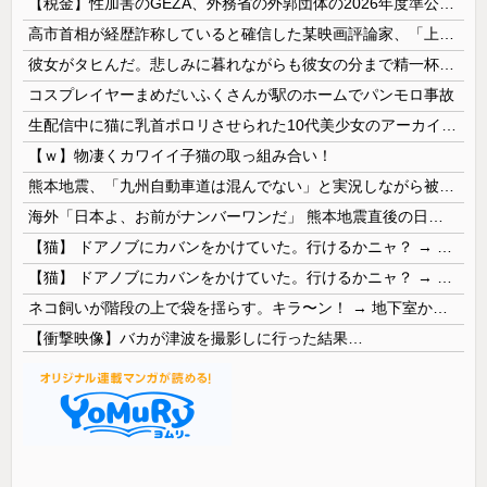
【税金】性加害のGEZA、外務省の外郭団体の2026年度準公金事業に選ばれていた…ネット「首相を小馬鹿にしながら公金に群がってたの？」「右手で補...
高市首相が経歴詐称していると確信した某映画評論家、「上級公務員試験に合格とは書いてないんですが…」とツッコミを受けまくり……
彼女がタヒんだ。悲しみに暮れながらも彼女の分まで精一杯生きようと誓った。だが実は生きていた！突撃するとふっくらした顔で大きなお腹を抱えて...
コスプレイヤーまめだいふくさんが駅のホームでパンモロ事故
生配信中に猫に乳首ポロリさせられた10代美少女のアーカイブ、500万再生越えｗｗｗ
【ｗ】物凄くカワイイ子猫の取っ組み合い！
熊本地震、「九州自動車道は混んでない」と実況しながら被災地へ向かう有名アナなどに批判殺到 全国紙記者「最新の状況をいち早く伝えることは報道機関としての責務」「情報を取り上げることには大きな意義がある」
海外「日本よ、お前がナンバーワンだ」 熊本地震直後の日本の対応のスピードに世界が衝撃
【猫】 ドアノブにカバンをかけていた。行けるかニャ？ → 猫はこうなります…
【猫】 ドアノブにカバンをかけていた。行けるかニャ？ → 猫はこうなります…
ネコ飼いが階段の上で袋を揺らす。キラ〜ン！ → 地下室からヤツが現れる…
【衝撃映像】バカが津波を撮影しに行った結果…