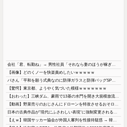
会社「君、転勤ね」→ 男性社員「それなら妻のほうが稼ぎいいんで辞めます」⇒ 結果・・・
【画像】どのくノ一を快楽責めしたいｗｗｗｗｗ
パさん「平和を願う式典なのに防弾ガラスと防弾バッグSPで囲まれた壇上でスピーチする人が総理大臣」
【驚愕】東京都、ようやく気づいた模様ｗｗｗｗｗｗｗ
【おわった】三峡ダム、豪雨で13基の水門を開き大規模放流開始か 下流の工場地帯に洪水流入で崩壊はじまる
【動画】野菜売りのおじさんにドローンを特攻させるおそロシア。
日本の古典作品が”現代にふさわしい表現”に強制変更される事態が進行中、今の価値観に照らせば……
【えｗ】韓国サッカー協会が外国人審判を性接待疑惑 → 韓国ネットに動揺広がる「信じられない」「要求した外国人審判もおかしい」「韓国以外の国にも要...