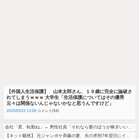
【外国人生活保護】 山本太郎さん、１９歳に完全に論破さ
れてしまうｗｗｗ 大学生「生活保護についてはその優秀
云々は関係ないんじゃないかなと思うんですけど」
2025/03/22 13:09
コメント(54)
会社「君、転勤ね」→ 男性社員「それなら妻のほうが稼ぎいいんで辞めます...
【ネット騒然】 元ジャンポケ斉藤の妻、夫の求刑7年翌日にインスタ更新！...