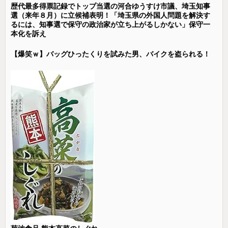
歴代最多得票記録でトップ当選の河合ゆうすけ市議、埼玉知事
選（来年８月）に立候補表明！「埼玉県の外国人問題を解決す
るには、知事選で保守の政治家が立ち上がるしかない」保守一
本化を訴え
【爆笑ｗ】バッグひったくりを試みた男、バイクを盗られる！