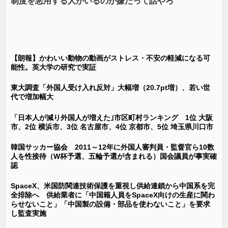
制度を悪用する人がいるのが嫌だって話やろ
【朗報】かわいい動物の動画がストレス・不安の軽減になる可
能性。英大学の研究で実証
東大調査「外国人受け入れ反対」大幅増（20.7pt増）、若い世
代で増加幅大
「日本人が減り外国人が増えた｣市区町村ランキング 1位 大阪
市、2位 横浜市、3位 名古屋市、4位 京都市、5位 埼玉県川口市
韓国サッカー協会 2011～12年に外国人審判員・監督官ら10数
人を性接待（W杯予選、五輪予選が含まれる）国会議員が事実確
認
SpaceX、米国防関連技術保護を重視し供給連鎖から中国系を完
全排除へ 供給業者に「中国籍人員をSpaceX向けの生産に関わ
らせないこと」「中国製の設備・部品を使わないこと」を要求
し監査実施