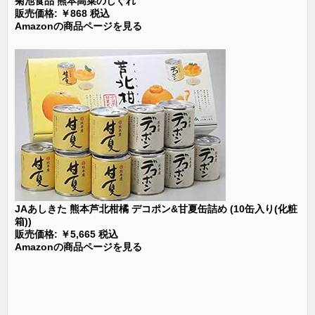
菊池食品 熊本高菜のしぐれ
販売価格: ￥868 税込
Amazonの商品ページを見る
JAあしきた 熊本芦北柑橘 デコポン&甘夏缶詰め (10缶入り(化粧
箱))
販売価格: ￥5,665 税込
Amazonの商品ページを見る