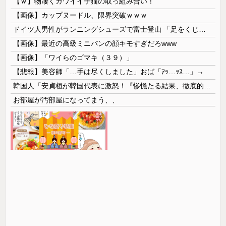
【ｗ】物凄くカワイイ子猫の取っ組み合い！
【画像】カップヌードル、限界突破ｗｗｗ
ドイツ人男性がランニングシューズで富士登山 「足をくじいて動けない」
【画像】最近の高級ミニバンの顔キモすぎだろwww
【画像】「ワイらのゴマキ（３９）」
【悲報】美容師「…手は尽くしました」おば「ｱｯ…ｯｽ…」→
韓国人「安貞桓が韓国代表に激怒！『惨憺たる結果、徹底的な刷新が必要だ』と監督や協会を痛烈批判」
お部屋が汚部屋になってまう、、