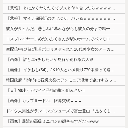
【悲報】 とにかくヤりたくてブスと付き合ったらｗｗｗｗｗｗｗｗｗｗｗｗｗｗｗ
【悲報】 マイナ保険証のクソぶり、バレるｗｗｗｗｗｗｗｗｗ
彼女がタヒんだ。悲しみに暮れながらも彼女の分まで精一杯生きようと誓った。だが実は生きていた！突撃するとふっくらした顔で大きなお腹を抱えて...
コスプレイヤーまめだいふくさんが駅のホームでパンモロ事故
生配信中に猫に乳首ポロリさせられた10代美少女のアーカイブ、500万再生越えｗｗｗ
【画像】 誰とエ●チしたいか見解が別れる六人衆
【画像】 イケおじ(54)、JK10人とハメ撮り770本撮って逮捕ｗｗｗｗｗｗｗ
韓国政府「3年前に石炭火発のアンモニア混焼で協力するっていったけどあれ取りやめな。政権変わったし」……韓国とまともな協力ができない理由、これなんですよね
【ｗ】物凄くカワイイ子猫の取っ組み合い！
【画像】カップヌードル、限界突破ｗｗｗ
ドイツ人男性がランニングシューズで富士登山 「足をくじいて動けない」
【画像】最近の高級ミニバンの顔キモすぎだろwww