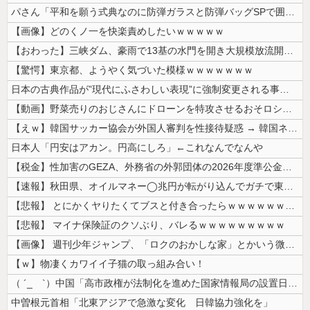
パさん「平和を願う式典なのに防弾ガラスと防弾バッグSPで囲まれた壇上で...
【画像】どのくノ一を快楽責めしたいｗｗｗｗｗ
【おわった】三峡ダム、豪雨で13基の水門を開き大規模放流開始か 下流の...
【驚愕】東京都、ようやく気づいた模様ｗｗｗｗｗｗｗ
日本の古典作品が”現代にふさわしい表現”に強制変更される事態が進行中、...
【動画】野菜売りのおじさんにドローンを特攻させるおそロシア。
【えｗ】韓国サッカー協会が外国人審判を性接待疑惑 → 韓国ネットに動揺...
日本人「円安はアカン。円高にしろ」←これなんでなんや
【税金】性加害のGEZA、外務省の外郭団体の2026年度準公金事業に選...
【速報】秋田県、オイルマネー◯兆円が転がり込んでガチで東北最強へ
【悲報】 とにかくヤりたくてブスと付き合ったらｗｗｗｗｗｗｗｗｗｗｗｗ...
【悲報】 マイナ保険証のクソぶり、バレるｗｗｗｗｗｗｗｗｗ
【画像】 週刊少年ジャンプ、「ロクのおかしな家」とかいう微妙な漫画を巻...
【ｗ】物凄くカワイイ子猫の取っ組み合い！
（ ´_ゝ`）中国「高市政権が法制化を進めた国家情報局の設置日が7月3...
中曽根元首相「北東アジアで急激な変化 日韓協力強化を」