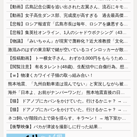
【動画】広島記念公園を追い出された左翼さん、流石にキモすぎて炎上
【動画】女子高生ダンス部、完成度が高すぎる 過去最高傑作と話題にｗｗｗｗ
【悲報】ロシア報道官「広島市長は毎年、ロシアを嫌悪する『偽りの呪文』を繰り返し、日本人をゾンビ化させている」と主張
【悲報】集英社オンライン、1人のシャドウボクシング（43億注文）によって長期間業務を妨害され続けていた模様・・・
【物議】『みいちゃん』が現実で蔑称化？近大准教授「文化芸術は人を傷つけてもよい。ただし傷つけ方がある」
激混みのはずの東京駅で鍵が空いているコインロッカーが散見、「ラッキー」と思って中を確認してみると……
【投稿動画】 トー横女子さん、わずか3,000円をもらうために大人のチ●ポをしゃぶってしまう…
【閲覧注意】 有名タレント(48歳)、生配信中に自傷行為。想像の10倍エグくてファン全員トラウマに…
【ｗ】物凄くカワイイ子猫の取っ組み合い！
熊本地震、「九州自動車道は混んでない」と実況しながら被災地へ向かう有名アナなどに批判殺到 全国紙記者「最新の状況をいち早く伝えることは報道機関としての責務」「情報を取り上げることには大きな意義がある」
海外「日本よ、お前がナンバーワンだ」 熊本地震直後の日本の対応のスピードに世界が衝撃
【猫】 ドアノブにカバンをかけていた。行けるかニャ？ → 猫はこうなります…
【猫】 ドアノブにカバンをかけていた。行けるかニャ？ → 猫はこうなります…
ネコ飼いが階段の上で袋を揺らす。キラ〜ン！ → 地下室からヤツが現れる…
【衝撃映像】バカが津波を撮影しに行った結果…