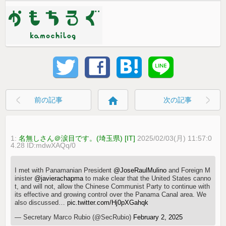
home
前の記事
次の記事
1:
名無しさん＠涙目です。(埼玉県) [IT]
2025/02/03(月) 11:57:0
4.28 ID:mdwXAQq/0
I met with Panamanian President
@JoseRaulMulino
and Foreign M
inister
@javierachapma
to make clear that the United States canno
t, and will not, allow the Chinese Communist Party to continue with
its effective and growing control over the Panama Canal area. We
also discussed…
pic.twitter.com/Hj0pXGahqk
— Secretary Marco Rubio (@SecRubio)
February 2, 2025