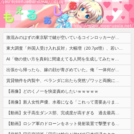
激混みのはずの東京駅で鍵が空いているコインロッカーが散見、「ラッキー」と思って中を確認してみると……
東大調査「外国人受け入れ反対」大幅増（20.7pt増）、若い世代で増加幅大
AI「物の使い方を真剣に間違えてる人間を生成してみたｗｗｗｗ」
出張から帰ったら、嫁の顔が青ざめていた。俺「一体何があったんだ？」嫁「…」→子供たちに話を聞くと…
賃貸物件を内覧中、ベランダに出たら突然ゾワッと両腕に鳥肌が出た。「やっぱりこの部屋嫌だ」と思った瞬間、体が前にドンッと突き飛ばされて…
【画像】どのくノ一を快楽責めしたいｗｗｗｗｗ
【画像】新人女性声優、水着になる「これって需要ありますか？」
【動画】女子高生ダンス部、完成度が高すぎる 過去最高傑作と話題にｗｗｗｗ
【動画】ロシア軍のドローンをネット発射装置で撃墜するウクライナ。