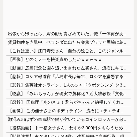
出張から帰ったら、嫁の顔が青ざめていた。俺「一体何があったんだ？」嫁「…」→子供たちに話を聞くと…
賃貸物件を内覧中、ベランダに出たら突然ゾワッと両腕に鳥肌が出た。「やっぱりこの部屋嫌だ」と思った瞬間、体が前にドンッと突き飛ばされて…
【これは重い】江口寿史さん「自分の絵ごと、このジャンルはそろそろ終わりかな」
【画像】どのくノ一を快楽責めしたいｗｗｗｗｗ
【動画】広島記念公園を追い出された左翼さん、流石にキモすぎて炎上
【悲報】ロシア報道官「広島市長は毎年、ロシアを嫌悪する『偽りの呪文』を繰り返し、日本人をゾンビ化させている」と主張
【悲報】集英社オンライン、1人のシャドウボクシング（43億注文）によって長期間業務を妨害され続けていた模様・・・
【物議】『みいちゃん』が現実で蔑称化？近大准教授「文化芸術は人を傷つけてもよい。ただし傷つけ方がある」
【怒報】 国税庁「あのさぁ！君らがちゃんと納税してくれないとこうなっちゃうけどどうする？！」←これw w w w w w w w
【画像】 この佳子さまのボディライン、流石にエチエチすぎやろ！
激混みのはずの東京駅で鍵が空いているコインロッカーが散見、「ラッキー」と思って中を確認してみると……
【投稿動画】 トー横女子さん、わずか3,000円をもらうために大人のチ●ポをしゃぶってしまう…
【閲覧注意】 有名タレント(48歳)、生配信中に自傷行為。想像の10倍エグくてファン全員トラウマに…