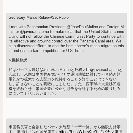
Secretary Marco Rubio@SecRubio
I met with Panamanian President @JoseRaulMulino and Foreign M
inister @javierachapma to make clear that the United States canno
t, and will not, allow the Chinese Communist Party to continue with
its effective and growing control over the Panama Canal area. We
also discussed efforts to end the hemisphere’s mass migration cris
is and ensure fair competition for U.S. firms.
※機械翻訳
私はパナマ大統領@JoseRaulMulinoと外務大臣@javierachapmaと
会談し、米国は中国共産党がパナマ運河地域に対して引き続き効
果的かつ拡大する支配力を維持することを許すことはできない
し、許さないことを明確にしました。また、西半球の大量移民危
機を終わらせ、米国企業に公正な競争を保証するための取り組み
についても話し合いました。
米国務長官と会談したパナマ大統領「一帯一路」から離脱方針示
す…運河は「我が国が運営」
https://t.co/WTz5KqYtrc
#パナマ運河