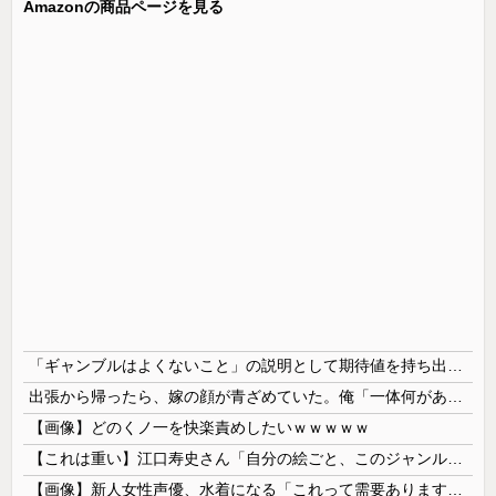
Amazonの商品ページを見る
「ギャンブルはよくないこと」の説明として期待値を持ち出すのはおかしい
出張から帰ったら、嫁の顔が青ざめていた。俺「一体何があったんだ？」嫁「…」→子供たちに話を聞くと…
【画像】どのくノ一を快楽責めしたいｗｗｗｗｗ
【これは重い】江口寿史さん「自分の絵ごと、このジャンルはそろそろ終わりかな」
【画像】新人女性声優、水着になる「これって需要ありますか？」