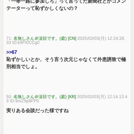
「一帯一路に参加しろ」って言ってた新聞社とかコメン
テーターって恥ずかしくないの？
71:
名無しさん＠涙目です。(庭) [CN]
2025/02/03(月) 12:24:28.
33 ID:k9PX/CCg0
>>67
恥ずかしいとか、そう言う次元じゃなくて外患誘致で極
刑相当でしょ。
50:
名無しさん＠涙目です。(庭) [KR]
2025/02/03(月) 12:14:13.4
3 ID:9mZ9p8FP0
実りある会談だった様ですね