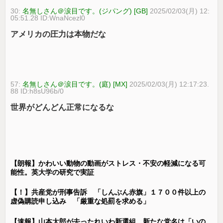
30:
名無しさん＠涙目です。(ジパング) [GB]
2025/02/03(月) 12:
05:51.28 ID:WnaNcezl0
アメリカの圧力は本物だな
57:
名無しさん＠涙目です。(庭) [MX]
2025/02/03(月) 12:17:23.
88 ID:h8sU96b/0
世界がどんどん正常になるな
【朗報】かわいい動物の動画がストレス・不安の軽減になる可
能性。英大学の研究で実証
【！】共産党が刑事告訴 「しんぶん赤旗」１７００件以上の
虚偽購読申し込み 「厳重な処罰を求める」
【速報】山本太郎が去ったれいわ新選組、新たな党名は「いの