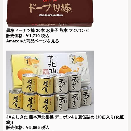
黒糖ドーナツ棒 20本 お菓子 熊本 フジバンビ
販売価格: ￥1,710 税込
Amazonの商品ページを見る
JAあしきた 熊本芦北柑橘 デコポン&甘夏缶詰め (10缶入り(化粧
箱))
販売価格: ￥5,665 税込