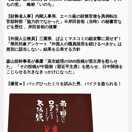
ちの党」 略称「いのち」
【財務省人事】内閣人事局、エース級の財務官僚を異例転出
官邸幹部「協力的でなかった」※岸田首相（当時）の秘書官な
どを歴任 、岸田首相の後輩
【外国人公務員】三重県、ぱよくマスコミの総攻撃に屈せず！
「県民対象アンケート『外国人の職員採用を続けるべきか』は
差別に該当しない」結果を公表する方針
森山前幹事長が暴露「高市総理のSNS投稿が習主席を怒らせ
た」 「その投稿が中国側（習近平主席）を怒らせ、日中関係を
こじらせる大きなきっかけになった」
【爆笑ｗ】バッグひったくりを試みた男、バイクを盗られる！