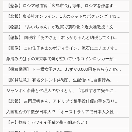
【悲報】ロシア報道官「広島市長は毎年、ロシアを嫌悪する『偽りの呪文』を繰り返し、日本人をゾンビ化させている」と主張
【悲報】集英社オンライン、1人のシャドウボクシング（43億注文）によって長期間業務を妨害され続けていた模様・・・
【物議】『みいちゃん』が現実で蔑称化？近大准教授「文化芸術は人を傷つけてもよい。ただし傷つけ方がある」
【怒報】 国税庁「あのさぁ！君らがちゃんと納税してくれないとこうなっちゃうけどどうする？！」←これw w w w w w w w
【画像】 この佳子さまのボディライン、流石にエチエチすぎやろ！
激混みのはずの東京駅で鍵が空いているコインロッカーが散見、「ラッキー」と思って中を確認してみると……
【投稿動画】 トー横女子さん、わずか3,000円をもらうために大人のチ●ポをしゃぶってしまう…
【閲覧注意】 有名タレント(48歳)、生配信中に自傷行為。想像の10倍エグくてファン全員トラウマに…
ジャンポケ斎藤と代理人のやりとり、「地獄すぎて完全にコントになってる……」と衝撃を受ける人が続出中
【悲報】 吉岡里帆さん、アドリブで相手役俳優の手を取りお○ぱいに押し当てる
入国拒否の半数が日本人!? 「オーストラリアで日本人女性が売春」
【ｗ】物凄くカワイイ子猫の取っ組み合い！