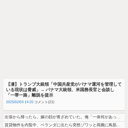
【凄】トランプ大統領「中国共産党がパナマ運河を管理して
いる現状は脅威」→ パナマ大統領、米国務長官と会談し
「一帯一路」離脱を提示
2025/02/03 14:20
コメント(21)
出張から帰ったら、嫁の顔が青ざめていた。俺「一体何があったんだ？」嫁「...
賃貸物件を内覧中、ベランダに出たら突然ゾワッと両腕に鳥肌が出た。「やっ...