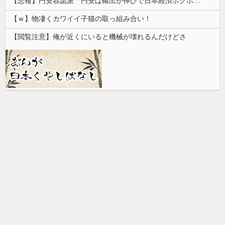
【悲報】円安容認派「円安は輸出が伸びで日本経済ホクホク！」⇒ 世界に売る物が無さすぎて輸出額で韓国に惨敗・・・
【ｗ】物凄くカワイイ子猫の取っ組み合い！
【閲覧注意】俺が近くにいると機械が壊れるんだけどさ