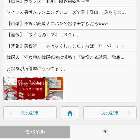
【画像】カップヌードル、限界突破ｗｗｗ
ドイツ人男性がランニングシューズで富士登山 「足をくじいて動けない」
【画像】最近の高級ミニバンの顔キモすぎだろwww
【画像】「ワイらのゴマキ（３９）」
【悲報】美容師「…手は尽くしました」おば「ｱｯ…ｯｽ…」→
韓国人「安貞桓が韓国代表に激怒！『惨憺たる結果、徹底的な刷新が必要だ』と監督や協会を痛烈批判」
お部屋が汚部屋になってまう、、
home
前の記事
次の記事
モバイル
PC