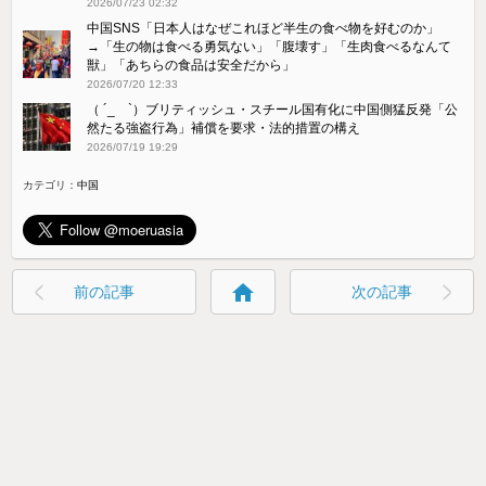
2026/07/23 02:32
中国SNS「日本人はなぜこれほど半生の食べ物を好むのか」
→「生の物は食べる勇気ない」「腹壊す」「生肉食べるなんて
獣」「あちらの食品は安全だから」
2026/07/20 12:33
（ ´_ゝ`）ブリティッシュ・スチール国有化に中国側猛反発「公
然たる強盗行為」補償を要求・法的措置の構え
2026/07/19 19:29
カテゴリ：
中国
home
前の記事
次の記事