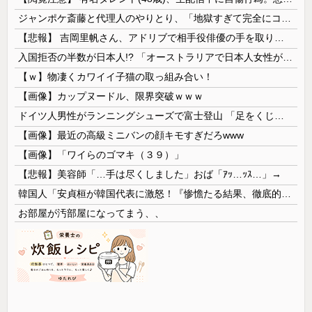
ジャンポケ斎藤と代理人のやりとり、「地獄すぎて完全にコントになってる……」と衝撃を受ける人が続出中
【悲報】 吉岡里帆さん、アドリブで相手役俳優の手を取りお○ぱいに押し当てる
入国拒否の半数が日本人!? 「オーストラリアで日本人女性が売春」
【ｗ】物凄くカワイイ子猫の取っ組み合い！
【画像】カップヌードル、限界突破ｗｗｗ
ドイツ人男性がランニングシューズで富士登山 「足をくじいて動けない」
【画像】最近の高級ミニバンの顔キモすぎだろwww
【画像】「ワイらのゴマキ（３９）」
【悲報】美容師「…手は尽くしました」おば「ｱｯ…ｯｽ…」→
韓国人「安貞桓が韓国代表に激怒！『惨憺たる結果、徹底的な刷新が必要だ』と監督や協会を痛烈批判」
お部屋が汚部屋になってまう、、