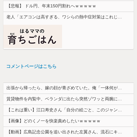
【悲報】 ドル円、年末150円割れへｗｗｗｗｗ
老人「エアコンは高すぎる、ワシらの熱中症対策はこれじゃよ」
コメントページはこちら
出張から帰ったら、嫁の顔が青ざめていた。俺「一体何があったんだ？」嫁「…」→子供たちに話を聞くと…
賃貸物件を内覧中、ベランダに出たら突然ゾワッと両腕に鳥肌が出た。「やっぱりこの部屋嫌だ」と思った瞬間、体が前にドンッと突き飛ばされて…
【これは重い】江口寿史さん「自分の絵ごと、このジャンルはそろそろ終わりかな」
【画像】どのくノ一を快楽責めしたいｗｗｗｗｗ
【動画】広島記念公園を追い出された左翼さん、流石にキモすぎて炎上