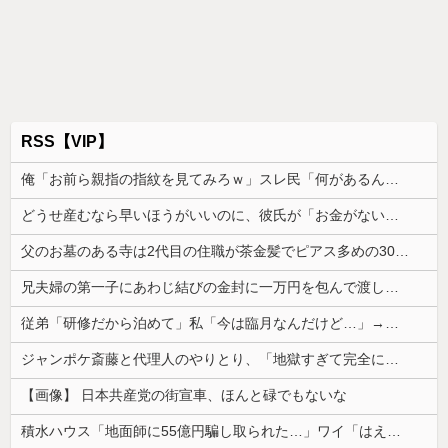
RSS【VIP】
俺「お前ら親指の指紋を見てみろｗ」スレ民「何があるんだ？」→見た瞬間、思わず笑ってしまう人が続出して…
どうせ産むなら早いほうがいいのに、彼氏が「お金がない今は産めない」と言う。じゃあいくら貯めたら出産に踏み切れるの？と聞いたら...
父のお墓のある寺は2代目の住職が茶金髪でピアス多めの30代チャラ男
兄夫婦の第一子にあわじ結びの金封に一万円を包んで渡した。すると兄嫁から「もう二度と子供を産めないことを望んでいるってことなんでしょ！」とキレられ...
従弟「研修だから泊めて」私「今は臨月なんだけど…」→断りきれず了承したら、さらに図々しい要求まで飛び出して…
ジャンポケ斎藤と代理人のやりとり、「地獄すぎて完全にコントになってる……」と衝撃を受ける人が続出中
【画像】 日本共産党の街宣車、ほんと碌でもないな
積水ハウス「地面師に55億円騙し取られた…」ワイ「はえーかわいそう…会社滅茶苦茶やろなぁ」