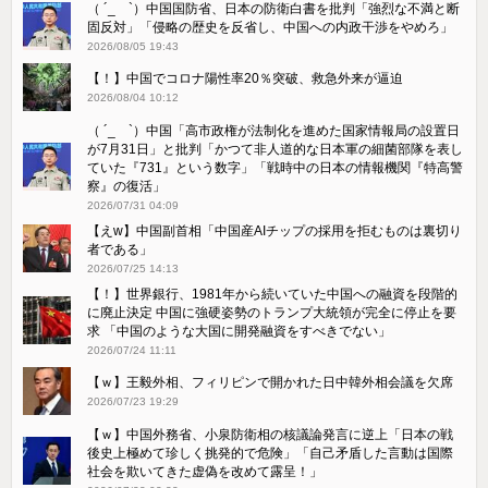
（ ´_ゝ`）中国国防省、日本の防衛白書を批判「強烈な不満と断
固反対」「侵略の歴史を反省し、中国への内政干渉をやめろ」
2026/08/05 19:43
【！】中国でコロナ陽性率20％突破、救急外来が逼迫
2026/08/04 10:12
（ ´_ゝ`）中国「高市政権が法制化を進めた国家情報局の設置日
が7月31日」と批判「かつて非人道的な日本軍の細菌部隊を表し
ていた『731』という数字」「戦時中の日本の情報機関『特高警
察』の復活」
2026/07/31 04:09
【えw】中国副首相「中国産AIチップの採用を拒むものは裏切り
者である」
2026/07/25 14:13
【！】世界銀行、1981年から続いていた中国への融資を段階的
に廃止決定 中国に強硬姿勢のトランプ大統領が完全に停止を要
求 「中国のような大国に開発融資をすべきでない」
2026/07/24 11:11
【ｗ】王毅外相、フィリピンで開かれた日中韓外相会議を欠席
2026/07/23 19:29
【ｗ】中国外務省、小泉防衛相の核議論発言に逆上「日本の戦
後史上極めて珍しく挑発的で危険」「自己矛盾した言動は国際
社会を欺いてきた虚偽を改めて露呈！」