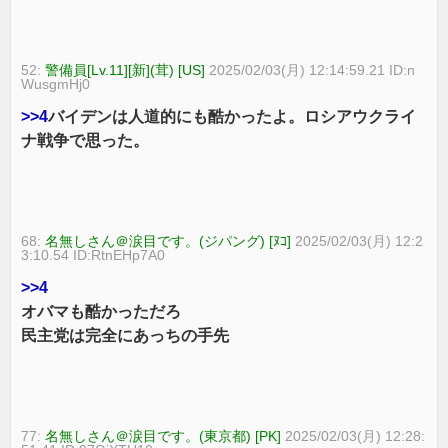
52:
警備員[Lv.11][新](茸) [US]
2025/02/03(月) 12:14:59.21 ID:n
WusgmHj0
>>4
バイデンは人道的にも酷かったよ。ロシアウクライ
ナ戦争で思った。
68:
名無しさん＠涙目です。(ジパング) [ﾇｺ]
2025/02/03(月) 12:2
3:10.54 ID:RtnEHp7A0
>>4
オバマも酷かっただろ
民主党は完全にあっちの手先
77:
名無しさん＠涙目です。(東京都) [PK]
2025/02/03(月) 12:28: