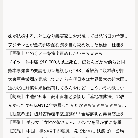
妹が結婚することになり義実家にお邪魔して出発当日の予定を話していた すると義兄嫁が「北海道って、ご祝儀1万8千円って指定してくるんだって？」 と聞いてきて…
フジテレビが金の卵を産む鶏を自ら絞め殺した模様、社運を賭けたドル箱コンテンツが御蔵入りになってしまい……
【画像】どのくノ一を快楽責めしたいｗｗｗｗｗ
ドイツ、熱中症で10,000人以上死亡、ほとんどがお前らと同年代で若者は元気💪
熊本県知事の要請をガン無視したTBS、避難所に取材班が押し入ってプライバシーに全く配慮しない報道を……
大東亜共栄圏が完成していたら今頃日本は世界最大の超大国だった事実
道の駅に野菜や果物出荷してるんやけど「こういうの欲しい」とかある？
【朗報】小池都知事、高市首相と会談し「墓地埋葬法」の改正を要請 国と都が連携し民間への指導強化を進める方向で一致
安かったからGANTZ全巻買ったんだがｗｗｗｗｗｗｗｗｗｗｗｗｗ
【拡散希望】辺野古転覆事故遺族が「全容解明と再発防止を求める会」設立 継続的に活動するためと説明、クラファン立ち上げも準備
【画像】 美少女「女性の皆さんへ。パンツを履かずにを履いてみてください」
【悲報】 中国、橋の欄干が強風一発で粉々に 鉄筋ゼロ 当局「接着剤でくっつけただけ」「正常で、品質問題はない」