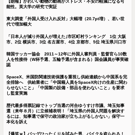
【朗報】かわいい動物の動画がストレス・不安の軽減になる可
能性。英大学の研究で実証
東大調査「外国人受け入れ反対」大幅増（20.7pt増）、若い世
代で増加幅大
「日本人が減り外国人が増えた｣市区町村ランキング 1位 大阪
市、2位 横浜市、3位 名古屋市、4位 京都市、5位 埼玉県川口市
韓国サッカー協会 2011～12年に外国人審判員・監督官ら10数
人を性接待（W杯予選、五輪予選が含まれる）国会議員が事実確
認
SpaceX、米国防関連技術保護を重視し供給連鎖から中国系を完
全排除へ 供給業者に「中国籍人員をSpaceX向けの生産に関わ
らせないこと」「中国製の設備・部品を使わないこと」を要求
し監査実施
歴代最多得票記録でトップ当選の河合ゆうすけ市議、埼玉知事
選（来年８月）に立候補表明！「埼玉県の外国人問題を解決す
るには、知事選で保守の政治家が立ち上がるしかない」保守一
本化を訴え
【爆笑ｗ】バッグひったくりを試みた男、バイクを盗られる！