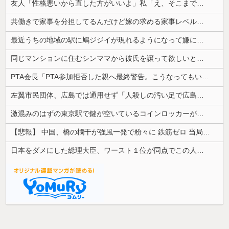
友人「性格悪いから直した方がいいよ」私「え、そこまで言う？」→ただの愚痴話から思わぬ展開になり…
共働きで家事を分担してるんだけど嫁の求める家事レベルが高すぎる。スマホをいじると不機嫌になったり息苦しい。
最近うちの地域の駅に鳩ジジイが現れるようになって嫌になるわ
同じマンションに住むシンママから彼氏を譲って欲しいと懇願された理由がエグい
PTA会長「PTA参加拒否した親へ最終警告。こうなってもいい？」
左翼市民団体、広島では通用せず「人殺しの汚い足で広島の土を踏むな！」→広島県民「お前らの方が汚いんじゃ！」「ワシらが広島県民じゃ」
激混みのはずの東京駅で鍵が空いているコインロッカーが散見、「ラッキー」と思って中を確認してみると……
【悲報】 中国、橋の欄干が強風一発で粉々に 鉄筋ゼロ 当局「接着剤でくっつけただけ」「正常で、品質問題はない」
日本をダメにした総理大臣、ワースト１位が同点でこの人ｗｗｗｗｗｗ