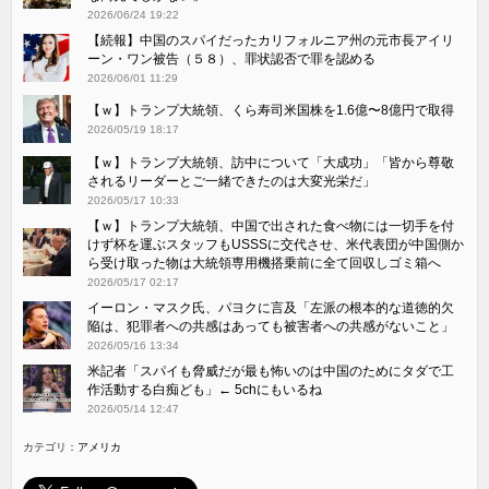
2026/06/24 19:22
【続報】中国のスパイだったカリフォルニア州の元市長アイリ
ーン・ワン被告（５８）、罪状認否で罪を認める
2026/06/01 11:29
【ｗ】トランプ大統領、くら寿司米国株を1.6億〜8億円で取得
2026/05/19 18:17
【ｗ】トランプ大統領、訪中について「大成功」「皆から尊敬
されるリーダーとご一緒できたのは大変光栄だ」
2026/05/17 10:33
【ｗ】トランプ大統領、中国で出された食べ物には一切手を付
けず杯を運ぶスタッフもUSSSに交代させ、米代表団が中国側か
ら受け取った物は大統領専用機搭乗前に全て回収しゴミ箱へ
2026/05/17 02:17
イーロン・マスク氏、パヨクに言及「左派の根本的な道徳的欠
陥は、犯罪者への共感はあっても被害者への共感がないこと」
2026/05/16 13:34
米記者「スパイも脅威だが最も怖いのは中国のためにタダで工
作活動する白痴ども」← 5chにもいるね
2026/05/14 12:47
カテゴリ：
アメリカ