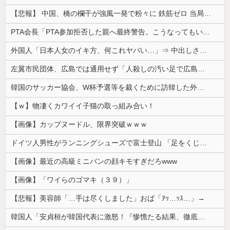
【悲報】 中国、橋の欄干が強風一発で粉々に 鉄筋ゼロ 当局「接着剤でくっつけただけ」「正常で、品質問題はない」
PTA会長「PTA参加拒否した親へ最終警告。こうなってもいい？」
外国人「日本人女のイキ方、何これヤバい…」⇒ 中出しされ痙攣する姿が海外で話題に
左翼市民団体、広島では通用せず「人殺しの汚い足で広島の土を踏むな！」→広島県民「お前らの方が汚いんじゃ！」「ワシらが広島県民じゃ」
韓国のサッカー協会、W杯予選等を裁くために訪韓した外国人審判を「性接待」していた……大して強くもないチームが潤沢な予算を持ってりゃそうなるわな
【ｗ】物凄くカワイイ子猫の取っ組み合い！
【画像】カップヌードル、限界突破ｗｗｗ
ドイツ人男性がランニングシューズで富士登山 「足をくじいて動けない」
【画像】最近の高級ミニバンの顔キモすぎだろwww
【画像】「ワイらのゴマキ（３９）」
【悲報】美容師「…手は尽くしました」おば「ｱｯ…ｯｽ…」→
韓国人「安貞桓が韓国代表に激怒！『惨憺たる結果、徹底的な刷新が必要だ』と監督や協会を痛烈批判」