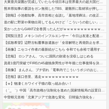
大東亜共栄圏が完成していたら今頃日本は世界最大の超大国だった事実
熊本県知事の要請をガン無視したTBS、避難所に取材班が押し入ってプライ...
【朗報】小池都知事、高市首相と会談し「墓地埋葬法」の改正を要請 国と都...
道の駅に野菜や果物出荷してるんやけど「こういうの欲しい」とかある？
安かったからGANTZ全巻買ったんだがｗｗｗｗｗｗｗｗｗｗｗｗｗ
【閲覧注意】メキシコのインフルエンサー「今日は友達と配達員のアルバイト...
【拡散希望】辺野古転覆事故遺族が「全容解明と再発防止を求める会」設立 ...
【画像】ニセコイ作者の最新絵がこちら 令和でも余裕で通用するｗｗｗｗｗ
【悲報】 ロシアさん、ついに国民の財産を没収しはじめる
資産1億円突破でFIREの45歳独身男性が半年後に仕事復帰を決意した「...
【画像】 まんさん、ブチ切れ「電車内でこういうポジのおじ、ガチでイラネ...
【悲報】坂口杏里、逃走ｗｗｗｗｗｗｗｗｗｗｗ
【ｗ】物凄くカワイイ子猫の取っ組み合い！
（ ´_ゝ`）中国「高市政権が法制化を進めた国家情報局の設置日が7月3...
中曽根元首相「北東アジアで急激な変化 日韓協力強化を」