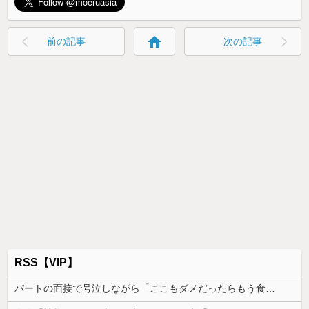
home
前の記事
次の記事
RSS【VIP】
パートの面接で号泣しながら「ここもダメだったらもう食べていけないんです」って熱弁してた人がいた