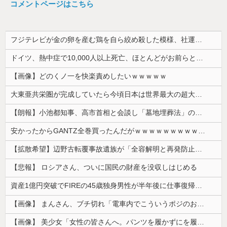
コメントページはこちら
フジテレビが金の卵を産む鶏を自ら絞め殺した模様、社運を賭けたドル箱コンテンツが御蔵入りになってしまい……
ドイツ、熱中症で10,000人以上死亡、ほとんどがお前らと同年代で若者は元気💪
【画像】どのくノ一を快楽責めしたいｗｗｗｗｗ
大東亜共栄圏が完成していたら今頃日本は世界最大の超大国だった事実
【朗報】小池都知事、高市首相と会談し「墓地埋葬法」の改正を要請 国と都が連携し民間への指導強化を進める方向で一致
安かったからGANTZ全巻買ったんだがｗｗｗｗｗｗｗｗｗｗｗｗｗ
【拡散希望】辺野古転覆事故遺族が「全容解明と再発防止を求める会」設立 継続的に活動するためと説明、クラファン立ち上げも準備
【悲報】 ロシアさん、ついに国民の財産を没収しはじめる
資産1億円突破でFIREの45歳独身男性が半年後に仕事復帰を決意した「1通の通知」
【画像】 まんさん、ブチ切れ「電車内でこういうポジのおじ、ガチでイラネ」→
【画像】 美少女「女性の皆さんへ。パンツを履かずにを履いてみてください」