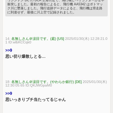
ワシントン DC の DCA 空港付近で、飛行機とヘリコプターが空中
衝突しました。最初の報告によると、飛行機 AA5342 はポトマッ
ク川に墜落しました。飛行追跡データによると、飛行機は滑走路
に到達せず、最後に川上空で記録されました。
14:
名無しさん＠涙目です。(庭) [US]
2025/01/30(木) 12:28:21.0
1 ID:wlbKCCqk0
>>9
思い切り爆散しとる…
18:
名無しさん＠涙目です。(やわらか銀行) [DE]
2025/01/30(木)
12:30:05.65 ID:QKJWGpaM0
>>9
思いっきりブチ当たってるじゃん