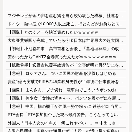
フジテレビが金の卵を産む鶏を自ら絞め殺した模様、社運を賭けたドル箱コンテンツが御蔵入りになってしまい……
ドイツ、熱中症で10,000人以上死亡、ほとんどがお前らと同年代で若者は元気💪
【画像】どのくノ一を快楽責めしたいｗｗｗｗｗ
大東亜共栄圏が完成していたら今頃日本は世界最大の超大国だった事実
【朗報】小池都知事、高市首相と会談し「墓地埋葬法」の改正を要請 国と都が連携し民間への指導強化を進める方向で一致
安かったからGANTZ全巻買ったんだがｗｗｗｗｗｗｗｗｗｗｗｗｗ
【拡散希望】辺野古転覆事故遺族が「全容解明と再発防止を求める会」設立 継続的に活動するためと説明、クラファン立ち上げも準備
【悲報】 ロシアさん、ついに国民の財産を没収しはじめる
資産1億円突破でFIREの45歳独身男性が半年後に仕事復帰を決意した「1通の通知」
【画像】 まんさん、ブチ切れ「電車内でこういうポジのおじ、ガチでイラネ」→
【画像】 美少女「女性の皆さんへ。パンツを履かずにを履いてみてください」
【悲報】 中国、橋の欄干が強風一発で粉々に 鉄筋ゼロ 当局「接着剤でくっつけただけ」「正常で、品質問題はない」
PTA会長「PTA参加拒否した親へ最終警告。こうなってもいい？」
外国人「日本人女のイキ方、何これヤバい…」⇒ 中出しされ痙攣する姿が海外で話題に
左翼市民団体、広島では通用せず「人殺しの汚い足で広島の土を踏むな！」→広島県民「お前らの方が汚いんじゃ！」「ワシらが広島県民じゃ」