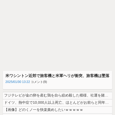
米ワシントン近郊で旅客機と米軍ヘリが衝突、旅客機は墜落
2025/01/30 13:22
コメント(9)
フジテレビが金の卵を産む鶏を自ら絞め殺した模様、社運を賭けたドル箱コン...
ドイツ、熱中症で10,000人以上死亡、ほとんどがお前らと同年代で若者...
【画像】どのくノ一を快楽責めしたいｗｗｗｗｗ