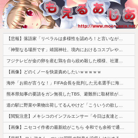
【悲報】落語家「リベラルは多様性を認めろ！と言いながら自分達と違う意見には執拗に攻撃してくる！」ｗｗｗｗｗｗｗｗｗｗｗｗｗｗ
「神聖なる場所です」靖国神社、境内におけるコスプレや軍装の禁止を発表
フジテレビが金の卵を産む鶏を自ら絞め殺した模様、社運を賭けたドル箱コンテンツが御蔵入りになってしまい……
【画像】どのくノ一を快楽責めしたいｗｗｗｗｗ
海外「お前が言うな！」FIFA会長を批判した元名選手に海外から猛反発！（海外の反応）
熊本県知事の要請をガン無視したTBS、避難所に取材班が押し入ってプライバシーに全く配慮しない報道を……
道の駅に野菜や果物出荷してるんやけど「こういうの欲しい」とかある？
【閲覧注意】メキシコのインフルエンサー「今日は友達と配達員のアルバイトを体験してみるよ！！」←結果・・・
【画像】ニセコイ作者の最新絵がこちら 令和でも余裕で通用するｗｗｗｗｗ