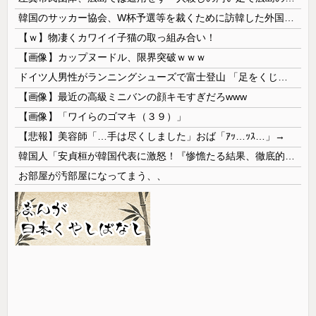
韓国のサッカー協会、W杯予選等を裁くために訪韓した外国人審判を「性接待」していた……大して強くもないチームが潤沢な予算を持ってりゃそうなるわな
【ｗ】物凄くカワイイ子猫の取っ組み合い！
【画像】カップヌードル、限界突破ｗｗｗ
ドイツ人男性がランニングシューズで富士登山 「足をくじいて動けない」
【画像】最近の高級ミニバンの顔キモすぎだろwww
【画像】「ワイらのゴマキ（３９）」
【悲報】美容師「…手は尽くしました」おば「ｱｯ…ｯｽ…」→
韓国人「安貞桓が韓国代表に激怒！『惨憺たる結果、徹底的な刷新が必要だ』と監督や協会を痛烈批判」
お部屋が汚部屋になってまう、、