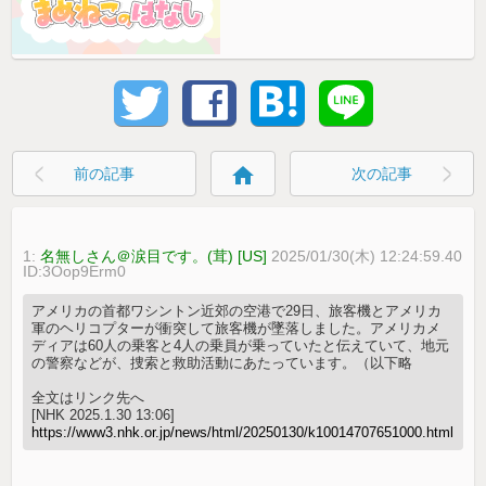
home
前の記事
次の記事
1:
名無しさん＠涙目です。(茸) [US]
2025/01/30(木) 12:24:59.40
ID:3Oop9Erm0
アメリカの首都ワシントン近郊の空港で29日、旅客機とアメリカ
軍のヘリコプターが衝突して旅客機が墜落しました。アメリカメ
ディアは60人の乗客と4人の乗員が乗っていたと伝えていて、地元
の警察などが、捜索と救助活動にあたっています。（以下略
全文はリンク先へ
[NHK 2025.1.30 13:06]
https://www3.nhk.or.jp/news/html/20250130/k10014707651000.html