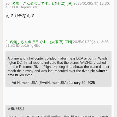
20:
名無しさん＠涙目です。(埼玉県) [IR]
2025/01/30(木) 12:30:
49.88 ID:Aqoml+uf0
え？ガチなん？
9:
名無しさん＠涙目です。(大阪府) [CN]
2025/01/30(木) 12:26:
51.52 ID:eo15TgRB0
A plane and a helicopter collided mid-air near DCA airport in Washi
ngton DC. Initial reports indicate that the plane, AA5342, crashed i
nto the Potomac River. Flight tracking data shows the plane did not
reach the runway and was last recorded over the river.
pic.twitter.c
om/08EMyJbmoL
— Art Network USA (@ArtNetworkUSA)
January 30, 2025
※機械翻訳