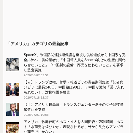
「アメリカ」カテゴリの最新記事
SpaceX、米国防関連技術保護を重視し供給連鎖から中国系を完
全排除へ 供給業者に「中国籍人員をSpaceX向けの生産に関わ
らせないこと」「中国製の設備・部品を使わないこと」を要求
し監査実施
2026/08/07 03:51
【ｗ】トランプ政権、留学・報道ビザの滞在期間短縮「記者向
けビザは最長240日、中国籍は90日」→ 中国が激怒「受け​入れ
られない！」対抗措置を警告
2026/07/18 12:37
【！】アメリカ最高裁、トランスジェンダー選手の女子競技参
加禁止を支持
2026/07/01 10:58
アメリカ、歌舞伎町のホスト４人を入国拒否・強制帰国 ホス
ト「水商売は煌びやかに表現されるが、外から見たらアングラ
な商売でしかない」