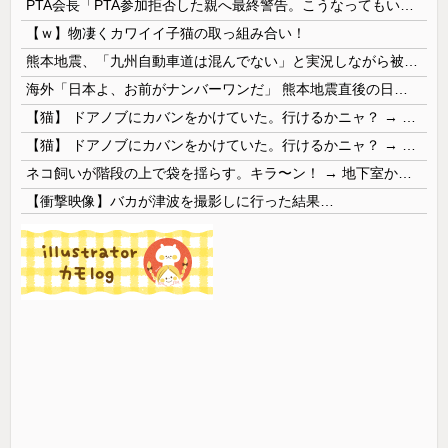
PTA会長「PTA参加拒否した親へ最終警告。こうなってもいい？」
【ｗ】物凄くカワイイ子猫の取っ組み合い！
熊本地震、「九州自動車道は混んでない」と実況しながら被災地へ向かう有名アナなどに批判殺到 全国紙記者「最新の状況をいち早く伝えることは報道機関としての責務」「情報を取り上げることには大きな意義がある」
海外「日本よ、お前がナンバーワンだ」 熊本地震直後の日本の対応のスピードに世界が衝撃
【猫】 ドアノブにカバンをかけていた。行けるかニャ？ → 猫はこうなります…
【猫】 ドアノブにカバンをかけていた。行けるかニャ？ → 猫はこうなります…
ネコ飼いが階段の上で袋を揺らす。キラ〜ン！ → 地下室からヤツが現れる…
【衝撃映像】バカが津波を撮影しに行った結果…