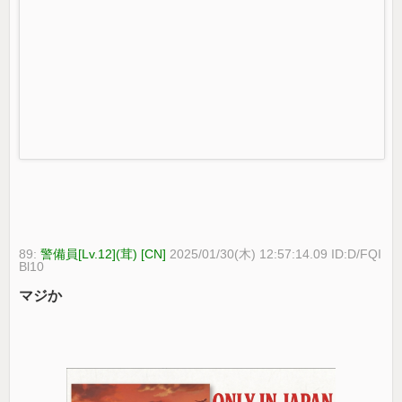
89:
警備員[Lv.12](茸) [CN]
2025/01/30(木) 12:57:14.09 ID:D/FQI
Bl10
マジか