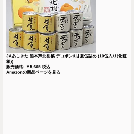
JAあしきた 熊本芦北柑橘 デコポン&甘夏缶詰め (10缶入り(化粧
箱))
販売価格: ￥5,665 税込
Amazonの商品ページを見る