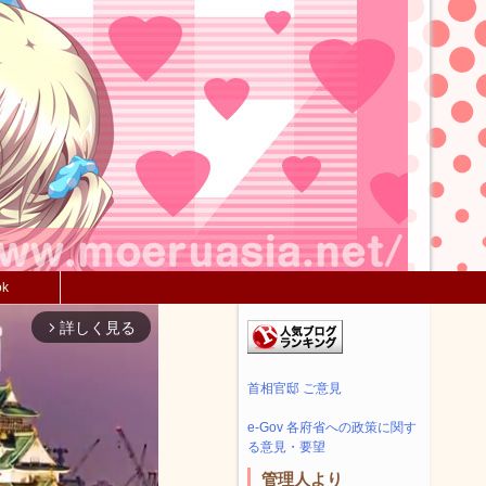
ok
詳しく見る
arrow_forward_ios
首相官邸 ご意見
e-Gov 各府省への政策に関す
る意見・要望
管理人より