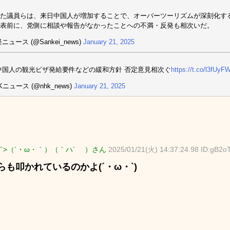
た議員らは、来日中国人が増加することで、オーバーツーリズムが深刻化す
表前に、党側に相談や報告がなかったことへの不満・反発も相次いだ。
ニュース (@Sankei_news)
January 21, 2025
中国人の観光ビザ発給要件などの緩和方針 否定意見相次ぐ
https://t.co/l3fUy
Kニュース (@nhk_news)
January 21, 2025
∀´>（´・ω・｀）（｀ハ´ ）さん
2025/01/21(火) 14:37:24.98 ID:gB2o
らも叩かれているのかよ(´・ω・`)