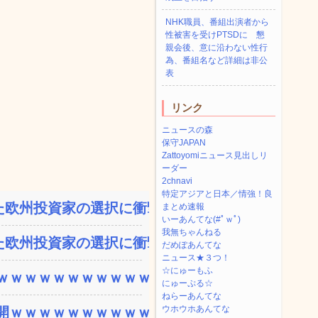
NHK職員、番組出演者から
性被害を受けPTSDに 懇
親会後、意に沿わない性行
為、番組名など詳細は非公
表
リンク
ニュースの森
保守JAPAN
Zattoyomiニュース見出しリ
ーダー
2chnavi
特定アジアと日本／情強！良
欧州投資家の選択に衝撃を...
まとめ速報
いーあんてな(#ﾟｗﾟ)
我無ちゃんねる
欧州投資家の選択に衝撃を...
だめぽあんてな
ニュース★３つ！
☆にゅーもふ
ｗｗｗｗｗｗｗｗｗｗｗ...
にゅーぷる☆
ねらーあんてな
ウホウホあんてな
ｗｗｗｗｗｗｗｗｗｗｗ...