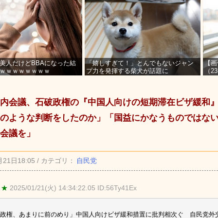
美人だけどBBAになった結
「嬉しすぎて！」とんでもないジャン
【画
ｗｗｗｗｗｗｗｗ
プ力を発揮する柴犬が話題に
（2
を募
内会議、石破政権の『中国人向けの短期滞在ビザ緩和
のような判断をしたのか」「国益にかなうものではな
会議を」
月21日18:05 / カテゴリ：
自民党
 ★
2025/01/21(火) 14:34:22.05 ID:56Ty41Ex
政権、あまりに前のめり」中国人向けビザ緩和措置に批判相次ぐ 自民党外