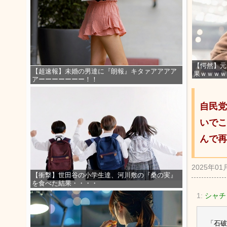
【愕然】元
【超速報】未婚の男達に『朗報』キタァアアアア
果ｗｗｗｗ
アーーーーーーー！！
自民党
いでこ
んで再
2025年01
【衝撃】世田谷の小学生達、河川敷の『桑の実』
を食べた結果・・・・
1:
シャチ
「石破