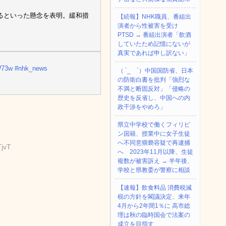
るといった懸念を表明。緩和措
【続報】NHK職員、番組出
演者から性被害を受け
PTSD → 番組出演者「飲酒
していたため記憶にないが
真実であれば申し訳ない」
FW73w
#nhk_news
（ ´_ゝ`）中国国防省、日本
の防衛白書を批判「強烈な
不満と断固反対」「侵略の
歴史を反省し、中国への内
政干渉をやめろ」
県立中学校で働くフィリピ
ン国籍、授業中に女子生徒
へ不同意猥褻容疑で再逮捕
TjvT
へ 2023年11月以降、生徒
複数が被害訴え → 半年後、
学校と県教委が警察に相談
【速報】飲食料品 消費税減
税の方針を閣議決定、来年
4月から2年間1％に 高市総
理は秋の臨時国会で法案の
成立を目指す