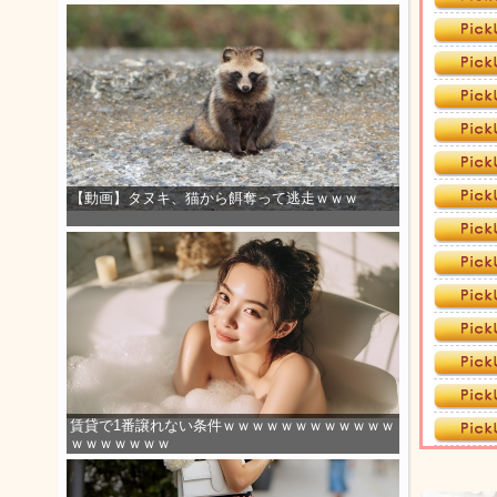
【動画】タヌキ、猫から餌奪って逃走ｗｗｗ
賃貸で1番譲れない条件ｗｗｗｗｗｗｗｗｗｗｗｗ
ｗｗｗｗｗｗｗ