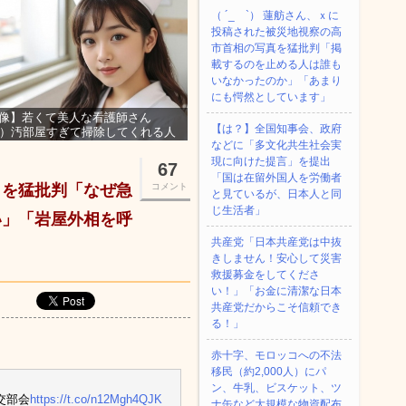
（ ´_ゝ`） 蓮舫さん、ｘに
投稿された被災地視察の高
市首相の写真を猛批判「掲
載するのを止める人は誰も
いなかったのか」「あまり
にも愕然としています」
像】若くて美人な看護師さん
【は？】全国知事会、政府
3）汚部屋すぎて掃除してくれる人
などに「多文化共生社会実
集ｗｗｗ
現に向けた提言」を提出
67
「国は在留外国人を労働者
』を猛批判「なぜ急
コメント
と見ているが、日本人と同
じ生活者」
い」「岩屋外相を呼
共産党「日本共産党は中抜
きしません！安心して災害
救援募金をしてくださ
い！」「お金に清潔な日本
共産党だからこそ信頼でき
る！」
赤十字、モロッコへの不法
移民（約2,000人）にパ
ン、牛乳、ビスケット、ツ
交部会
https://t.co/n12Mgh4QJK
ナ缶など大規模な物資配布