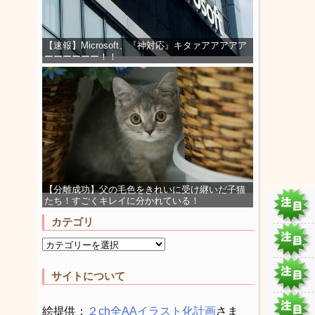
【速報】Microsoft、『神対応』キタァアアアアア
ーーーーーー！！
【分離成功】父の毛色をきれいに受け継いだ子猫
たち！すごくキレイに分かれている！
カテゴリ
サイトについて
絵提供：
２ch全AAイラスト化計画
さま