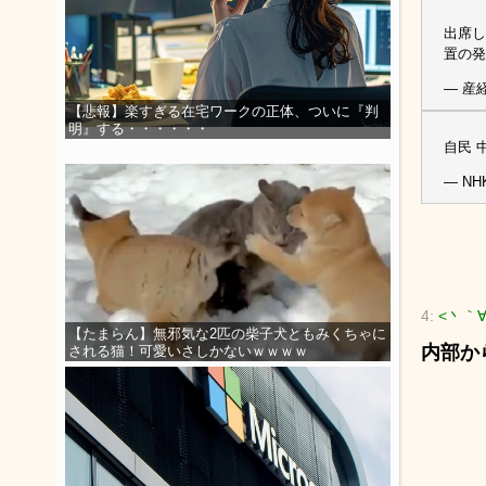
出席し
置の発
— 産経
【悲報】楽すぎる在宅ワークの正体、ついに『判
明』する・・・・・・
自民 
— NH
4:
<丶｀
【たまらん】無邪気な2匹の柴子犬ともみくちゃに
内部か
される猫！可愛いさしかないｗｗｗｗ