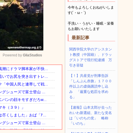
今年もよろしくおねがいしま
す(´・ω・`)
手洗い・うがい・睡眠・栄養
もお願いいたします
最新記事
関西学院大学のアシスタン
ト教授（中国籍）、ドラッ
Powered by 
GliaStudios
グストアで現行犯逮捕 万
引き容疑
Mute
【！】共産党が刑事告訴
「しんぶん赤旗」１７００
件以上の虚偽購読申し込
み 「厳重な処罰を求め
る」
【速報】山本太郎が去った
れいわ新選組、新たな党名
は「いのちの党」 略称
「いのち」