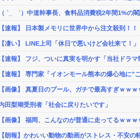
（ ´_ゝ`）中道幹事長、食料品消費税2年間1%の閣議
【速報】 日本製メモリに世界中から注文殺到！！！
【凄い】 LINE上司「休日で悪いけど会社来て！」
【速報】 フジ、ついに真実を明かす「当社ドラマ制作
【速報】 専門家「イオンモール熊本の爆心地に”こん
【画像】 真夏日のプール、ガチで最高すぎｗｗｗ
内田梨瑚受刑者「社会に戻りたいです」
【画像】 福岡、こんなのが普通に走ってるｗｗｗｗ
【朗報】かわいい動物の動画がストレス・不安の軽