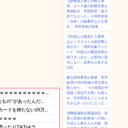
【財務省人事】内閣人事
局、エース級の財務官僚を
異例転出 官邸幹部「協力
的でなかった」※岸田首相
（当時）の秘書官などを歴
任 、岸田首相の後輩
【外国人公務員】三重県、
ぱよくマスコミの総攻撃に
屈せず！「県民対象アンケ
ート『外国人の職員採用を
続けるべきか』は差別に該
当しない」結果を公表する
方針
森山前幹事長が暴露「高市
総理のSNS投稿が習主席を
怒らせた」 「その投稿が中
国側（習近平主席）を怒ら
せ、日中関係をこじらせる
大きなきっかけになった」
消費税減税を閣議決定、背
景に首相の財務省への強い
不信と人事介入の示唆 歴