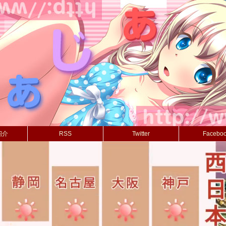
紹介
RSS
Twitter
Facebo