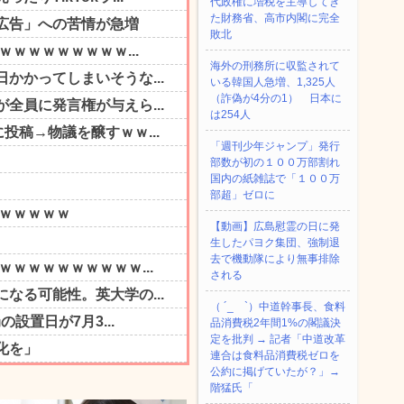
代政権に増税を主導してき
た財務省、高市内閣に完全
敗北
海外の刑務所に収監されて
いる韓国人急増、1,325人
（詐偽が4分の1） 日本に
は254人
「週刊少年ジャンプ」発行
部数が初の１００万部割れ
国内の紙雑誌で「１００万
部超」ゼロに
【動画】広島慰霊の日に発
生したパヨク集団、強制退
去で機動隊により無事排除
される
（ ´_ゝ`）中道幹事長、食料
品消費税2年間1%の閣議決
定を批判 → 記者「中道改革
連合は食料品消費税ゼロを
公約に掲げていたが？」→
階猛氏「