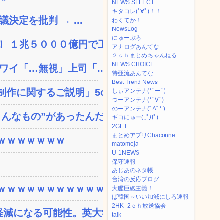
NEWS SELECT
キタコレ(ﾟ∀ﾟ)！！
決定を批判 → ...
わくてか！
NewsLog
にゅーぷろ
 １兆５０００億円で工...
アナログあんてな
２ｃｈまとめちゃんねる
NEWS CHOICE
ワイ「…無視」上司「...
特亜流あんてな
Best Trend News
に関するご説明」5c...
しぃアンテナ(*ﾟーﾟ)
つーアンテナ(*ﾟ∀ﾟ)
のーアンテナ(ﾟAﾟ* )
なもの”があったんだ...
ギコにゅー(,,ﾟДﾟ)
2GET
まとめアプリChaconne
ｗｗｗｗｗｗｗ
matomeja
U-1NEWS
保守速報
あじあのネタ帳
台湾の反応ブログ
ｗｗｗｗｗｗｗｗｗｗｗ...
大艦巨砲主義！
ば韓国～いい加減にしろ速報
2HK -2ｃｈ放送協会-
減になる可能性。英大学の...
talk