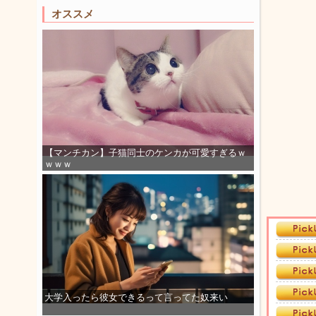
オススメ
【マンチカン】子猫同士のケンカが可愛すぎるｗ
ｗｗｗ
大学入ったら彼女できるって言ってた奴来い