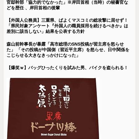
官邸幹部「協力的でなかった」※岸田首相（当時）の秘書官な
どを歴任 、岸田首相の後輩
【外国人公務員】三重県、ぱよくマスコミの総攻撃に屈せず！
「県民対象アンケート『外国人の職員採用を続けるべきか』は
差別に該当しない」結果を公表する方針
森山前幹事長が暴露「高市総理のSNS投稿が習主席を怒らせ
た」 「その投稿が中国側（習近平主席）を怒らせ、日中関係を
こじらせる大きなきっかけになった」
【爆笑ｗ】バッグひったくりを試みた男、バイクを盗られる！