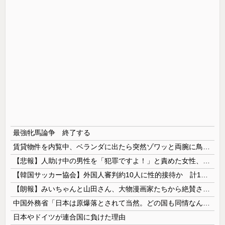
最強牝馬論争 終了する
賃貸物件を内覧中、ベランダに出たら突然ゾワッと両腕に鳥肌が出た。「やっぱりこの部屋嫌だ」と思った瞬間、体が前にドンッと突き飛ばされて…
【悲報】人助け中の男性を「犯罪ですよ！」と責めた女性、警察が来た瞬間逃げる
【韓国サッカー協会】外国人審判約10人に性的接待か 計1496回、約2億ウォン（約2200万円）
【朗報】みいちゃんと山田さん、大物漫画家たちから絶賛されるｗｗｗｗ
中国外務省「日本は原爆落とされて当然。どの国も同情なんかしない」
日本やドイツが連合国に負けた理由