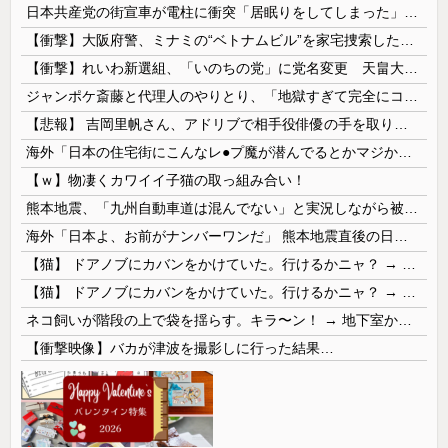
日本共産党の街宣車が電柱に衝突「居眠りをしてしまった」同乗していた県議を含め男女3人重傷
【衝撃】大阪府警、ミナミの“ベトナムビル”を家宅捜索した結果・・・・・・
【衝撃】れいわ新選組、「いのちの党」に党名変更 天畠大輔氏が共同代表へ
ジャンポケ斎藤と代理人のやりとり、「地獄すぎて完全にコントになってる……」と衝撃を受ける人が続出中
【悲報】 吉岡里帆さん、アドリブで相手役俳優の手を取りお○ぱいに押し当てる
海外「日本の住宅街にこんなレ●プ魔が潜んでるとかマジかよ…さすがHENTAIの国…」
【ｗ】物凄くカワイイ子猫の取っ組み合い！
熊本地震、「九州自動車道は混んでない」と実況しながら被災地へ向かう有名アナなどに批判殺到 全国紙記者「最新の状況をいち早く伝えることは報道機関としての責務」「情報を取り上げることには大きな意義がある」
海外「日本よ、お前がナンバーワンだ」 熊本地震直後の日本の対応のスピードに世界が衝撃
【猫】 ドアノブにカバンをかけていた。行けるかニャ？ → 猫はこうなります…
【猫】 ドアノブにカバンをかけていた。行けるかニャ？ → 猫はこうなります…
ネコ飼いが階段の上で袋を揺らす。キラ〜ン！ → 地下室からヤツが現れる…
【衝撃映像】バカが津波を撮影しに行った結果…