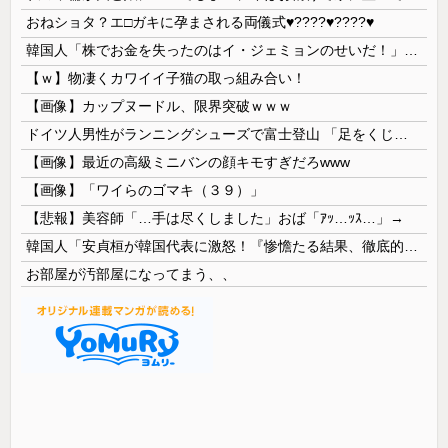
おねショタ？エ□ガキに孕まされる両儀式♥️????♥️????♥️
韓国人「株でお金を失ったのはイ・ジェミョンのせいだ！」として支持率が右肩下がりに……まあ、本当にその側面があるので救えないんですが
【ｗ】物凄くカワイイ子猫の取っ組み合い！
【画像】カップヌードル、限界突破ｗｗｗ
ドイツ人男性がランニングシューズで富士登山 「足をくじいて動けない」
【画像】最近の高級ミニバンの顔キモすぎだろwww
【画像】「ワイらのゴマキ（３９）」
【悲報】美容師「…手は尽くしました」おば「ｱｯ…ｯｽ…」→
韓国人「安貞桓が韓国代表に激怒！『惨憺たる結果、徹底的な刷新が必要だ』と監督や協会を痛烈批判」
お部屋が汚部屋になってまう、、