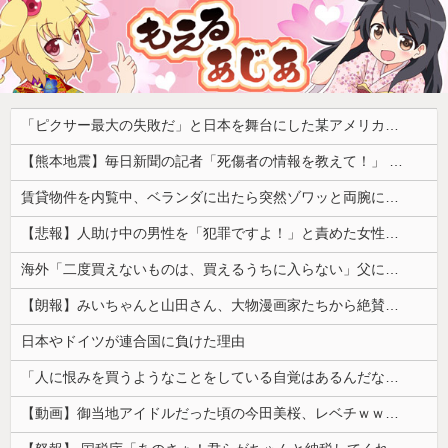
「ピクサー最大の失敗だ」と日本を舞台にした某アメリカ産アニメが話題に、日本と韓国の両方に失礼すぎるわ……
【熊本地震】毎日新聞の記者「死傷者の情報を教えて！」 → 企業「個人情報は控えます！」 → 記「年代は？特定につながらないでしょ？教えてよ？教えてよ？」
賃貸物件を内覧中、ベランダに出たら突然ゾワッと両腕に鳥肌が出た。「やっぱりこの部屋嫌だ」と思った瞬間、体が前にドンッと突き飛ばされて…
【悲報】人助け中の男性を「犯罪ですよ！」と責めた女性、警察が来た瞬間逃げる
海外「二度買えないものは、買えるうちに入らない」父に言われた一言でお金の使い方が変わった…
【朗報】みいちゃんと山田さん、大物漫画家たちから絶賛されるｗｗｗｗ
日本やドイツが連合国に負けた理由
「人に恨みを買うようなことをしている自覚はあるんだな」と高市首相を嘲笑った左派、平和記念式典での演説にケチを付けるも……
【動画】御当地アイドルだった頃の今田美桜、レベチｗｗｗｗｗｗｗｗｗｗｗｗｗｗｗｗｗｗ