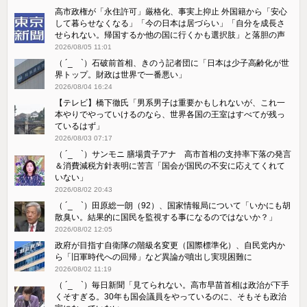
高市政権が「永住許可」厳格化、事実上抑止 外国籍から「安心
して暮らせなくなる」「今の日本は居づらい」「自分を成長さ
せられない。帰国するか他の国に行くかも選択肢」と落胆の声
2026/08/05 11:01
（ ´_ゝ`）石破前首相、きのう記者団に「日本は少子高齢化が世
界トップ。財政は世界で一番悪い」
2026/08/04 16:24
【テレビ】橋下徹氏「男系男子は重要かもしれないが、これ一
本やりでやっていけるのなら、世界各国の王室はすべてが残っ
ているはず」
2026/08/03 07:17
（ ´_ゝ`）サンモニ 膳場貴子アナ 高市首相の支持率下落の発言
＆消費減税方針表明に苦言「国会が国民の不安に応えてくれて
いない」
2026/08/02 20:43
（ ´_ゝ`）田原総一朗（92）、国家情報局について「いかにも胡
散臭い。結果的に国民を監視する事になるのではないか？」
2026/08/02 12:05
政府が目指す自衛隊の階級名変更（国際標準化）、自民党内か
ら「旧軍時代への回帰」など異論が噴出し実現困難に
2026/08/02 11:19
（ ´_ゝ`）毎日新聞「見てられない。高市早苗首相は政治が下手
くそすぎる。30年も国会議員をやっているのに、そもそも政治