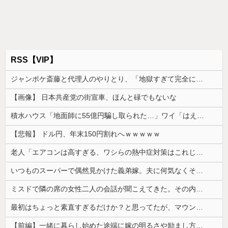
RSS【VIP】
ジャンポケ斎藤と代理人のやりとり、「地獄すぎて完全にコントになってる……」と衝撃を受ける人が続出中
【画像】 日本共産党の街宣車、ほんと碌でもないな
積水ハウス「地面師に55億円騙し取られた…」ワイ「はえーかわいそう…会社滅茶苦茶やろなぁ」
【悲報】 ドル円、年末150円割れへｗｗｗｗｗ
老人「エアコンは高すぎる、ワシらの熱中症対策はこれじゃよ」
いつものスーパーで偶然見かけた義弟嫁。夫に何気なくその話しただけなのに、そこから妙な空気になってしまい…
ミスドで隣の席の女性二人の会話が聞こえてきた。その内容が、旦那と離婚したくてでっち上げのDV証拠を...
最初はちょっと素直すぎるだけか？と思ってたが、マウンティング癖が凄まじいと分かって切った友人がいた
【前編】一緒に暮らし始めた途端に嫁の明るさや励まし方が合わないと感じるようになった。祖母を亡くして泣いた時も「人間は誰だって死ぬんだよ」と普通に...