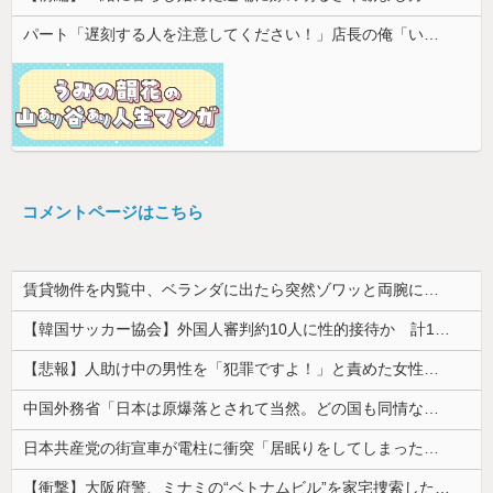
パート「遅刻する人を注意してください！」店長の俺「いや、事情があって…」→周囲との温度差に困惑して…
コメントページはこちら
賃貸物件を内覧中、ベランダに出たら突然ゾワッと両腕に鳥肌が出た。「やっぱりこの部屋嫌だ」と思った瞬間、体が前にドンッと突き飛ばされて…
【韓国サッカー協会】外国人審判約10人に性的接待か 計1496回、約2億ウォン（約2200万円）
【悲報】人助け中の男性を「犯罪ですよ！」と責めた女性、警察が来た瞬間逃げる
中国外務省「日本は原爆落とされて当然。どの国も同情なんかしない」
日本共産党の街宣車が電柱に衝突「居眠りをしてしまった」同乗していた県議を含め男女3人重傷
【衝撃】大阪府警、ミナミの“ベトナムビル”を家宅捜索した結果・・・・・・