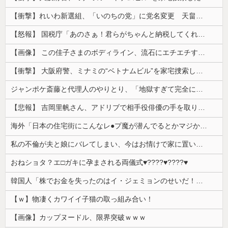
【衝撃】れいわ新選組、「いのちの党」に党名変更 天畠大輔氏が共同代表へ
【怒報】 国税庁「あのさぁ！君らがちゃんと納税してくれないとこうなっちゃうけどどうする？！」←これw w w w w w w w
【画像】 この佳子さまのボディライン、流石にエチエチすぎやろ！
【衝撃】 大阪府警、ミナミの“ベトナムビル”を家宅捜索した結果・・・・・・
ジャンポケ斎藤と代理人のやりとり、「地獄すぎて完全にコントになってる……」と衝撃を受ける人が続出中
【悲報】 吉岡里帆さん、アドリブで相手役俳優の手を取りお○ぱいに押し当てる
海外「日本の住宅街にこんなレ●プ魔が潜んでるとかマジかよ…さすがHENTAIの国…」
私の不倫が夫と娘にバレてしまい、今はお情けで家に置いてもらっている状態です。行為を娘に見られていたなんて全く気付きませんでした。娘の「汚...
おねショタ？エ□ガキに孕まされる両儀式♥️????♥️????♥️
韓国人「株でお金を失ったのはイ・ジェミョンのせいだ！」として支持率が右肩下がりに……まあ、本当にその側面があるので救えないんですが
【ｗ】物凄くカワイイ子猫の取っ組み合い！
【画像】カップヌードル、限界突破ｗｗｗ