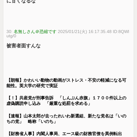
に甘くなるな
30:
名無しさん＠恐縮です
2025/01/21(火) 16:17:35.48 ID:8QWl
utg/0
被害者面すんな
【朗報】かわいい動物の動画がストレス・不安の軽減になる可
能性。英大学の研究で実証
【！】共産党が刑事告訴 「しんぶん赤旗」１７００件以上の
虚偽購読申し込み 「厳重な処罰を求める」
【速報】山本太郎が去ったれいわ新選組、新たな党名は「いの
ちの党」 略称「いのち」
【財務省人事】内閣人事局、エース級の財務官僚を異例転出