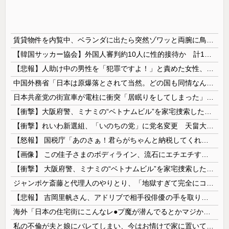
賃貸物件を内覧中、ベランダに出たら突然ゾワッと両腕に鳥肌が出た。「やっぱりこの部屋嫌だ」と思った瞬間、体が前にドンッと突き飛ばされて…
【韓国サッカー協会】外国人審判約10人に性的接待か 計1496回、約2億ウォン（約2200万円）
【悲報】人助け中の男性を「犯罪ですよ！」と責めた女性、警察が来た瞬間逃げる
中国外務省「日本は原爆落とされて当然。どの国も同情なんかしない」
日本共産党の街宣車が電柱に衝突「居眠りをしてしまった」同乗していた県議を含め男女3人重傷
【衝撃】大阪府警、ミナミの“ベトナムビル”を家宅捜索した結果・・・・・・
【衝撃】れいわ新選組、「いのちの党」に党名変更 天畠大輔氏が共同代表へ
【怒報】 国税庁「あのさぁ！君らがちゃんと納税してくれないとこうなっちゃうけどどうする？！」←これw w w w w w w w
【画像】 この佳子さまのボディライン、流石にエチエチすぎやろ！
【衝撃】 大阪府警、ミナミの“ベトナムビル”を家宅捜索した結果・・・・・・
ジャンポケ斎藤と代理人のやりとり、「地獄すぎて完全にコントになってる……」と衝撃を受ける人が続出中
【悲報】 吉岡里帆さん、アドリブで相手役俳優の手を取りお○ぱいに押し当てる
海外「日本の住宅街にこんなレ●プ魔が潜んでるとかマジかよ…さすがHENTAIの国…」
私の不倫が夫と娘にバレてしまい、今はお情けで家に置いてもらっている状態です。行為を娘に見られていたなんて全く気付きませんでした。娘の「汚...