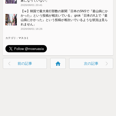
家になっていない」
2026/08/01 20:41
【ｗ】韓国で最大発行部数の新聞「日本のSNSで『釜山病にか
かった』という投稿が相次いでいる」 grok「日本のX上で『釜
山病にかかった』という投稿が相次いでいるような状況は見ら
れません」
2026/08/01 16:26
カテゴリ：
マスコミ
home
前の記事
次の記事