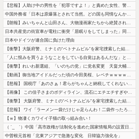
【悲報】人助け中の男性を「犯罪ですよ！」と責めた女性、警察が来た瞬間逃...
中国外務省「日本は原爆落とされて当然。どの国も同情なんかしない」
【朗報】みいちゃんと山田さん、大物漫画家たちから絶賛されるｗｗｗｗ
日本共産党の街宣車が電柱に衝突「居眠りをしてしまった」同乗していた県議...
日本やドイツが連合国に負けた理由
【衝撃】大阪府警、ミナミの“ベトナムビル”を家宅捜索した結果・・・・・...
「人に恨みを買うようなことをしている自覚はあるんだな」と高市首相を嘲笑...
【衝撃】れいわ新選組、「いのちの党」に党名変更 天畠大輔氏が共同代表へ
【動画】御当地アイドルだった頃の今田美桜、レベチｗｗｗｗｗｗｗｗｗｗｗ...
【怒報】 国税庁「あのさぁ！君らがちゃんと納税してくれないとこうなっち...
【画像】 この佳子さまのボディライン、流石にエチエチすぎやろ！
【衝撃】 大阪府警、ミナミの“ベトナムビル”を家宅捜索した結果・・・・...
【悲報】 ワイ「ラーメン一袋だけじゃ足らんわ！二袋作ったろ！」→結果ｗ...
【ｗ】物凄くカワイイ子猫の取っ組み合い！
（ ´_ゝ`）中国「高市政権が法制化を進めた国家情報局の設置日が7月3...
中曽根元首相「北東アジアで急激な変化 日韓協力強化を」