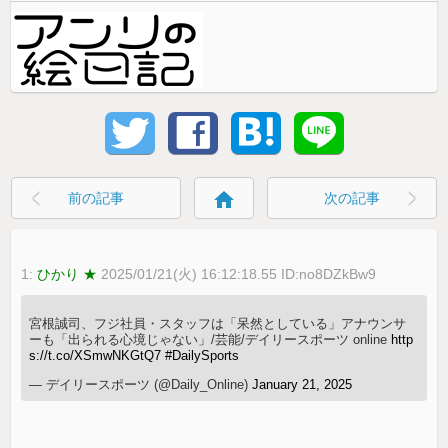
home
前の記事
次の記事
1:
ひかり ★
2025/01/21(火) 16:12:18.55 ID:no8DZkBw9
宮根誠司、フジ社員・スタッフは「呆然としている」アナウンサ
ーも「出られる心境じゃない」/芸能/デイリースポーツ online
http
s://t.co/XSmwNKGtQ7
#DailySports
— デイリースポーツ (@Daily_Online)
January 21, 2025