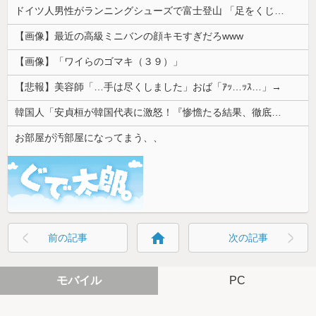
ドイツ人男性がランニングシューズで富士登山 「足をくじいて動けない」
【画像】最近の高級ミニバンの顔キモすぎだろwww
【画像】「ワイらのゴマキ（３９）」
【悲報】美容師「…手は尽くしました」おば「ｱｯ…ｯｽ…」→
韓国人「安貞桓が韓国代表に激怒！『惨憺たる結果、徹底的な刷新が必要だ』と監督や協会を痛烈批判」
お部屋が汚部屋になってまう、、
home
前の記事
次の記事
モバイル
PC