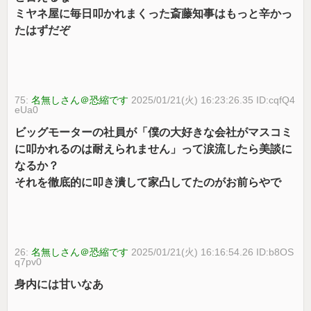
ミヤネ屋に毎日叩かれまくった斎藤知事はもっと辛かっ
たはずだぞ
75:
名無しさん＠恐縮です
2025/01/21(火) 16:23:26.35 ID:cqfQ4
eUa0
ビッグモーターの社員が「僕の大好きな会社がマスコミ
に叩かれるのは耐えられません」って涙流したら美談に
なるか？
それを徹底的に叩き潰して家凸してたのがお前らやで
26:
名無しさん＠恐縮です
2025/01/21(火) 16:16:54.26 ID:b8OS
q7pv0
身内には甘いなあ