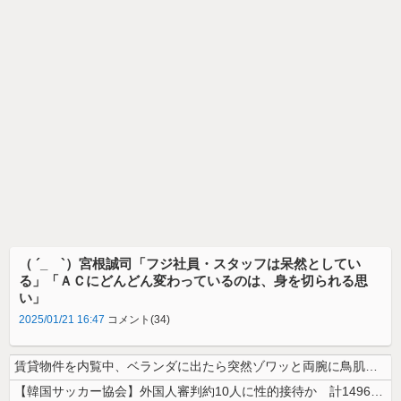
（ ´_ゝ`）宮根誠司「フジ社員・スタッフは呆然としてい
る」「ＡＣにどんどん変わっているのは、身を切られる思
い」
2025/01/21 16:47
コメント(34)
賃貸物件を内覧中、ベランダに出たら突然ゾワッと両腕に鳥肌が出た。「やっ...
【韓国サッカー協会】外国人審判約10人に性的接待か 計1496回、約2...