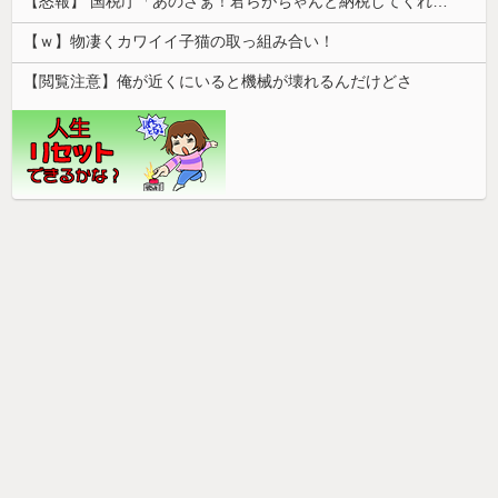
【怒報】 国税庁「あのさぁ！君らがちゃんと納税してくれないとこうなっちゃうけどどうする？！」←これw w w w w w w w
【ｗ】物凄くカワイイ子猫の取っ組み合い！
【閲覧注意】俺が近くにいると機械が壊れるんだけどさ