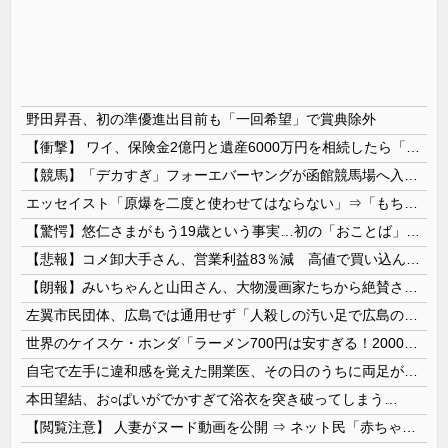
野田昇吾、初の準優進出目前も「一回希望」で賞典除外
【衝撃】 ワイ、保険金2億円と遺産6000万円を相続したら「こう」なった・・・
【競馬】「デカすぎ」フォーエバーヤングが函館競馬場へ入厩 573キロ 矢作師「もう1段パワーアップ」
エッセイスト「原爆を二度と使わせてはならない」⇒「もちろん中国の核も非難する？」⇒「中国の核は綺麗な核！」
【驚愕】悠仁さまがもう19歳という事実…初の「おことば」にネット民驚嘆
【悲報】コメ卸大手さん、営業利益83％減 高値で買い込んだ米が売れず「損切り祭り」開幕へ
【朗報】みいちゃんと山田さん、大物漫画家たちから絶賛されるｗｗｗｗ
左翼市民団体、広島では通用せず「人殺しの汚い足で広島の土を踏むな！」→広島県民「お前らの方が汚いんじゃ！」「ワシらが広島県民じゃ」
世界のケイスケ・ホンダ「ラーメン700円は安すぎる！2000円にするべき」
自宅で左手に違和感を覚えた開業医、その日のうちに両足が動かなくなり入院すると……
本田望結、お○ぱいがでかすぎて浴衣を突き破ってしまう…
【閲覧注意】 人妻がヌード動画を公開 ⇒ ネット民「赤ちゃんに絶対に母乳を上げないで！」（衝撃動画）