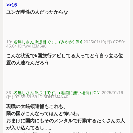
>>16
ユンが理性の人だったからな
19:
名無しさん＠涙目です。(みかか) [ﾇｺ]
2025/01/19(日) 07:50:
45.64 ID:fwVHZM5e0
こんな状況でk国旅行アピしてる人ってどう言う立ち位
置の人達なんだろう
36:
名無しさん＠涙目です。(地図に無い場所) [CN]
2025/01/19
(日) 07:55:59.69 ID:3DNTM4N40
現職の大統領逮捕もこれも、
隣の国がこんなってほんと怖いわ。
おまけに国内にもそのメンタルで行動するたくさんの人
が入り込んてるし…。