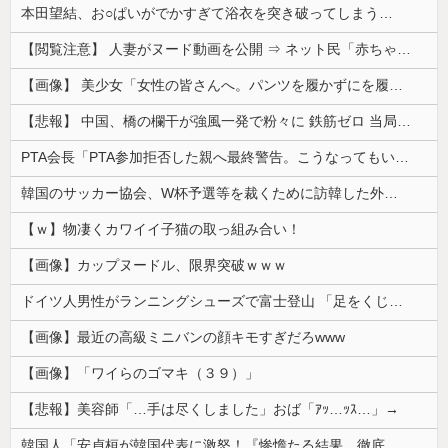
本田望結、お○ぱいがでかすぎて浴衣を突き破ってしまう…
【閲覧注意】 人妻がヌード動画を公開 ⇒ ネット民「赤ちゃんに絶対に母乳を上げないで！」（衝撃動画）
【画像】 美少女「女性の皆さんへ。パンツを履かずにを履いてみてください」
【悲報】 中国、橋の欄干が強風一発で粉々に 鉄筋ゼロ 当局「接着剤でくっつけただけ」「正常で、品質問題はない」
PTA会長「PTA参加拒否した親へ最終警告。こうなってもいい？」
韓国のサッカー協会、W杯予選等を裁くために訪韓した外国人審判を「性接待」していた……大して強くもないチームが潤沢な予算を持ってりゃそうなるわな
【ｗ】物凄くカワイイ子猫の取っ組み合い！
【画像】カップヌードル、限界突破ｗｗｗ
ドイツ人男性がランニングシューズで富士登山 「足をくじいて動けない」
【画像】最近の高級ミニバンの顔キモすぎだろwww
【画像】「ワイらのゴマキ（３９）」
【悲報】美容師「…手は尽くしました」おば「ｱｯ…ｯｽ…」→
韓国人「安貞桓が韓国代表に激怒！『惨憺たる結果、徹底的な刷新が必要だ』と監督や協会を痛烈批判」