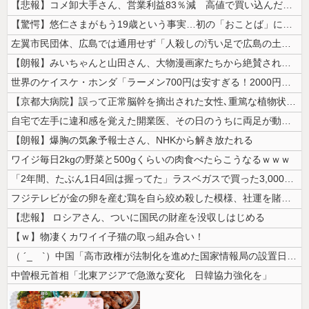
【悲報】コメ卸大手さん、営業利益83％減 高値で買い込んだ米が売れず「...
【驚愕】悠仁さまがもう19歳という事実…初の「おことば」にネット民驚嘆
左翼市民団体、広島では通用せず「人殺しの汚い足で広島の土を踏むな！」→...
【朗報】みいちゃんと山田さん、大物漫画家たちから絶賛されるｗｗｗｗ
世界のケイスケ・ホンダ「ラーメン700円は安すぎる！2000円にするべ...
【京都大病院】誤って正常脳幹を摘出された女性､重篤な植物状態だが意識は...
自宅で左手に違和感を覚えた開業医、その日のうちに両足が動かなくなり入院...
【朗報】爆胸の気象予報士さん、NHKから解き放たれる
ワイジ毎日2kgの野菜と500gくらいの肉食べたらこうなるｗｗｗ
「2年間、たぶん1日4回は握ってた」ラスベガスで買った3,000円のキ...
フジテレビが金の卵を産む鶏を自ら絞め殺した模様、社運を賭けたドル箱コン...
【悲報】 ロシアさん、ついに国民の財産を没収しはじめる
【ｗ】物凄くカワイイ子猫の取っ組み合い！
（ ´_ゝ`）中国「高市政権が法制化を進めた国家情報局の設置日が7月3...
中曽根元首相「北東アジアで急激な変化 日韓協力強化を」