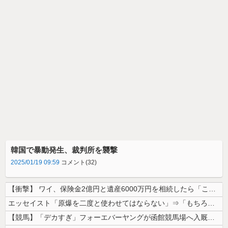
韓国で暴動発生、裁判所を襲撃
2025/01/19 09:59
コメント(32)
【衝撃】 ワイ、保険金2億円と遺産6000万円を相続したら「こう」なっ...
エッセイスト「原爆を二度と使わせてはならない」⇒「もちろん中国の核も非...
【競馬】「デカすぎ」フォーエバーヤングが函館競馬場へ入厩 573キロ ...