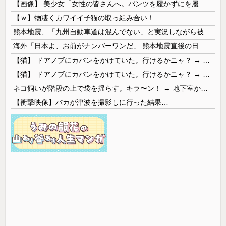
【画像】 美少女「女性の皆さんへ。パンツを履かずにを履いてみてください」
【ｗ】物凄くカワイイ子猫の取っ組み合い！
熊本地震、「九州自動車道は混んでない」と実況しながら被災地へ向かう有名アナなどに批判殺到 全国紙記者「最新の状況をいち早く伝えることは報道機関としての責務」「情報を取り上げることには大きな意義がある」
海外「日本よ、お前がナンバーワンだ」 熊本地震直後の日本の対応のスピードに世界が衝撃
【猫】 ドアノブにカバンをかけていた。行けるかニャ？ → 猫はこうなります…
【猫】 ドアノブにカバンをかけていた。行けるかニャ？ → 猫はこうなります…
ネコ飼いが階段の上で袋を揺らす。キラ〜ン！ → 地下室からヤツが現れる…
【衝撃映像】バカが津波を撮影しに行った結果…