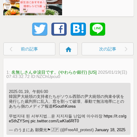
home
前の記事
次の記事
1:
名無しさん＠涙目です。(やわらか銀行) [US]
2025/01/19(日)
07:43:32.72 ID:NZChUpcu0
2025.01.19。午前6:00
韓国尹大統領の支持者たちがソウル西部の尹大統領の拘束令状を
発行した裁判所に乱入、窓を割って破壊、暴動で無法地帯にとの
あちら側のメディア報道
#SouthKorea
무법지대 된 서부지법…윤 지지자들 난입에 아수라장
https://t.co/g
eSthZYSmj
pic.twitter.com/LwKIa6RlT0
— のうまにあ 願榮光🏴🇯🇵 (@FreeAll_protest)
January 18, 2025