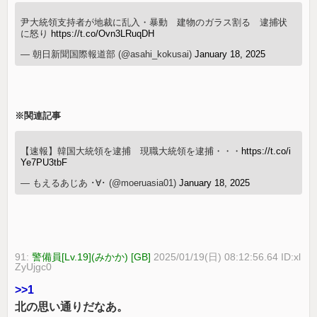
尹大統領支持者が地裁に乱入・暴動 建物のガラス割る 逮捕状
に怒り
https://t.co/Ovn3LRuqDH
— 朝日新聞国際報道部 (@asahi_kokusai)
January 18, 2025
※関連記事
【速報】韓国大統領を逮捕 現職大統領を逮捕・・・
https://t.co/i
Ye7PU3tbF
— もえるあじあ ･∀･ (@moeruasia01)
January 18, 2025
91:
警備員[Lv.19](みかか) [GB]
2025/01/19(日) 08:12:56.64 ID:xl
ZyUjgc0
>>1
北の思い通りだなあ。