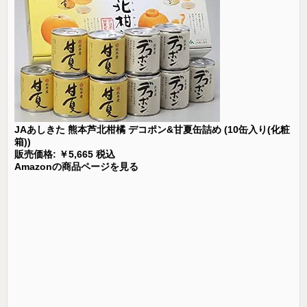
JAあしきた 熊本芦北柑橘 デコポン&甘夏缶詰め (10缶入り(化粧
箱))
販売価格: ￥5,665 税込
Amazonの商品ページを見る