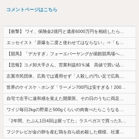
コメントページはこちら
【衝撃】 ワイ、保険金2億円と遺産6000万円を相続したら「こう」なった・・・
エッセイスト「原爆を二度と使わせてはならない」⇒「もちろん中国の核も非難する？」⇒「中国の核は綺麗な核！」
【競馬】「デカすぎ」フォーエバーヤングが函館競馬場へ入厩 573キロ 矢作師「もう1段パワーアップ」
【悲報】コメ卸大手さん、営業利益83％減 高値で買い込んだ米が売れず「損切り祭り」開幕へ
左翼市民団体、広島では通用せず「人殺しの汚い足で広島の土を踏むな！」→広島県民「お前らの方が汚いんじゃ！」「ワシらが広島県民じゃ」
世界のケイスケ・ホンダ「ラーメン700円は安すぎる！2000円にするべき」
自宅で左手に違和感を覚えた開業医、その日のうちに両足が動かなくなり入院すると……
ワイジ毎日2kgの野菜と500gくらいの肉食べたらこうなるｗｗｗ
「2年間、たぶん1日4回は握ってた」ラスベガスで買った3,000円のキーホルダーを調べたら
フジテレビが金の卵を産む鶏を自ら絞め殺した模様、社運を賭けたドル箱コンテンツが御蔵入りになってしまい……