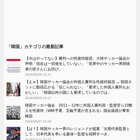
「韓国」カテゴリの最新記事
【今はやってない】審判への性接待疑惑、大韓サッカー協会が
声明「現在は一切発生していない」「世界中のサッカー界関係
者の皆さんにお詫び」
2026/08/08 22:21
【えｗ】韓国サッカー協会が外国人審判を性接待疑惑 → 韓国ネ
ットに動揺広がる「信じられない」「要求した外国人審判もお
かしい」「韓国以外の国にも要求しているのでは」
2026/08/08 13:17
韓国サッカー協会 2011～12年に外国人審判員・監督官ら10数
人を性接待（W杯予選、五輪予選が含まれる）国会議員が事実
確認
2026/08/07 10:29
【は？】韓国サッカー界のレジェンドが提案「次期代表監督と
して、日本代表を率いる森保一監督を招聘すべき」
2026/07/21 20:25