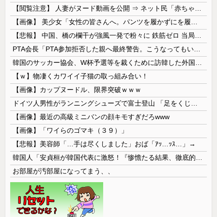
【閲覧注意】 人妻がヌード動画を公開 ⇒ ネット民「赤ちゃんに絶対に母乳を上げないで！」（衝撃動画）
【画像】 美少女「女性の皆さんへ。パンツを履かずにを履いてみてください」
【悲報】 中国、橋の欄干が強風一発で粉々に 鉄筋ゼロ 当局「接着剤でくっつけただけ」「正常で、品質問題はない」
PTA会長「PTA参加拒否した親へ最終警告。こうなってもいい？」
韓国のサッカー協会、W杯予選等を裁くために訪韓した外国人審判を「性接待」していた……大して強くもないチームが潤沢な予算を持ってりゃそうなるわな
【ｗ】物凄くカワイイ子猫の取っ組み合い！
【画像】カップヌードル、限界突破ｗｗｗ
ドイツ人男性がランニングシューズで富士登山 「足をくじいて動けない」
【画像】最近の高級ミニバンの顔キモすぎだろwww
【画像】「ワイらのゴマキ（３９）」
【悲報】美容師「…手は尽くしました」おば「ｱｯ…ｯｽ…」→
韓国人「安貞桓が韓国代表に激怒！『惨憺たる結果、徹底的な刷新が必要だ』と監督や協会を痛烈批判」
お部屋が汚部屋になってまう、、