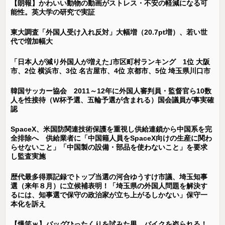
【朗報】かわいい動物の動画がストレス・不安の軽減になる可
能性。英大学の研究で実証
東大調査「外国人受け入れ反対」大幅増（20.7pt増）、若い世
代で増加幅大
「日本人が減り外国人が増えた｣市区町村ランキング 1位 大阪
市、2位 横浜市、3位 名古屋市、4位 京都市、5位 埼玉県川口市
韓国サッカー協会 2011～12年に外国人審判員・監督官ら10数
人を性接待（W杯予選、五輪予選が含まれる）国会議員が事実確
認
SpaceX、米国防関連技術保護を重視し供給連鎖から中国系を完
全排除へ 供給業者に「中国籍人員をSpaceX向けの生産に関わ
らせないこと」「中国製の設備・部品を使わないこと」を要求
し監査実施
歴代最多得票記録でトップ当選の河合ゆうすけ市議、埼玉知事
選（来年８月）に立候補表明！「埼玉県の外国人問題を解決す
るには、知事選で保守の政治家が立ち上がるしかない」保守一
本化を訴え
【爆笑ｗ】バッグひったくりを試みた男、バイクを盗られる！