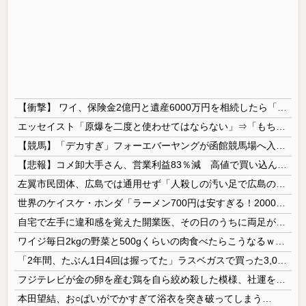
【衝撃】 ワイ、保険金2億円と遺産6000万円を相続したら「こう」なった・・・
エッセイスト「原爆を二度と使わせてはならない」⇒「もちろん中国の核も非難する？」⇒「中国の核は綺麗な核！」
【競馬】「デカすぎ」フォーエバーヤングが函館競馬場へ入厩 573キロ 矢作師「もう1段パワーアップ」
【悲報】コメ卸大手さん、営業利益83％減 高値で買い込んだ米が売れず「損切り祭り」開幕へ
左翼市民団体、広島では通用せず「人殺しの汚い足で広島の土を踏むな！」→広島県民「お前らの方が汚いんじゃ！」「ワシらが広島県民じゃ」
世界のケイスケ・ホンダ「ラーメン700円は安すぎる！2000円にするべき」
自宅で左手に違和感を覚えた開業医、その日のうちに両足が動かなくなり入院すると……
ワイジ毎日2kgの野菜と500gくらいの肉食べたらこうなるｗｗｗ
「2年間、たぶん1日4回は握ってた」ラスベガスで買った3,000円のキーホルダーを調べたら
フジテレビが金の卵を産む鶏を自ら絞め殺した模様、社運を賭けたドル箱コンテンツが御蔵入りになってしまい……
本田望結、お○ぱいがでかすぎて浴衣を突き破ってしまう…