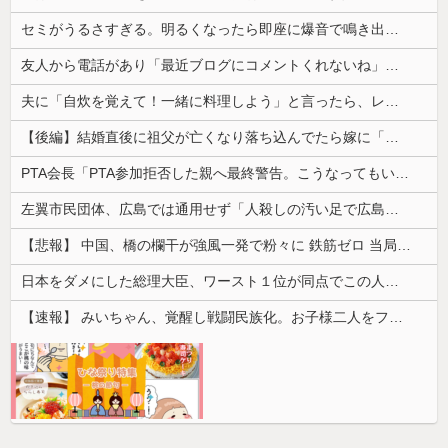
セミがうるさすぎる。明るくなったら即座に爆音で鳴き出して毎日朝4時に叩き起こしにくるせいで寝不足だよ
友人から電話があり「最近ブログにコメントくれないね」と言われた
夫に「自炊を覚えて！一緒に料理しよう」と言ったら、レストランの予約をされた。自炊計画は完全に狂って…
【後編】結婚直後に祖父が亡くなり落ち込んでたら嫁に「いつまでくよくよしてるの？」と言われた。お義父さんやお義母さんの負担もなくなったし良かったと...
PTA会長「PTA参加拒否した親へ最終警告。こうなってもいい？」
左翼市民団体、広島では通用せず「人殺しの汚い足で広島の土を踏むな！」→広島県民「お前らの方が汚いんじゃ！」「ワシらが広島県民じゃ」
【悲報】 中国、橋の欄干が強風一発で粉々に 鉄筋ゼロ 当局「接着剤でくっつけただけ」「正常で、品質問題はない」
日本をダメにした総理大臣、ワースト１位が同点でこの人ｗｗｗｗｗｗ
【速報】 みいちゃん、覚醒し戦闘民族化。お子様二人をフルボッコにしてしまう