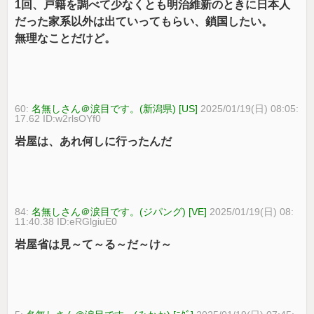
1回、戸籍を調べて少なくとも明治維新のときに日本人
だった家系以外は出ていってもらい、鎖国したい。
無理なことだけど。
60:
名無しさん＠涙目です。(新潟県) [US]
2025/01/19(日) 08:05:
17.62 ID:w2rlsOYf0
岩屋は、あれ何しに行ったんだ
84:
名無しさん＠涙目です。(ジパング) [VE]
2025/01/19(日) 08:
11:40.38 ID:eRGlgiuE0
岩屋省は見～て～る～だ～け～