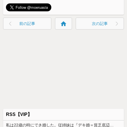
home
前の記事
次の記事
RSS【VIP】
私は22歳の時にでき婚した。従姉妹は『デキ婚＝貧乏底辺』と認識があるみたいで、私を馬鹿にしてきて…