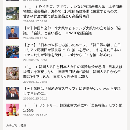
（ ´_ゝ`）K-イチゴ、ブドウ、ナシなど韓国果物人気「上半期果
物輸出過去最高」海外では比較的高価格帯に位置するものの、
甘さや鮮度の面で競合製品より高品質商品
2026/07/17 08:07
【ｗ】韓国外交部、李大統領とトランプ大統領の立ち話を「協
議」「会談」と言い張る ※NATO首脳会議
2026/07/09 17:57
【は？】「日本のＷ杯ごみ拾いのルーツ」「韓日戦の後、在日
コリアン応援団が競技場でゴミ拾いを行い、これを見た日本の
ファンたちが刺激を受け、この時からゴミを拾い始めた」
2026/06/25 09:51
（ ´_ゝ`）韓国人男性と日本人女性の国際結婚が急増「日本人は
経済力を重視しない」日韓専門結婚相談所、韓国人男性から年
間2万件申し込み 日本人女性会員は20人
2026/05/31 08:45
【ｗ】米国は『韓米通貨スワップ』に興味がない、米から要請
してきたのに…
2026/05/25 09:17
（ ´_ゝ`）サントリー、韓国素材の茶飲料「美色韓茶」セブン限
定発売
2026/05/15 19:45
カテゴリ：
韓国