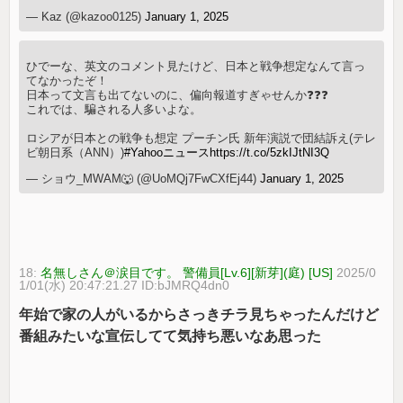
— Kaz (@kazoo0125)
January 1, 2025
ひでーな、英文のコメント見たけど、日本と戦争想定なんて言っ
てなかったぞ！
日本って文言も出てないのに、偏向報道すぎゃせんか❓❓❓
これでは、騙される人多いよな。
ロシアが日本との戦争も想定 プーチン氏 新年演説で団結訴え(テレ
ビ朝日系（ANN）)
#Yahooニュース
https://t.co/5zkIJtNI3Q
— ショウ_MWAM🐺 (@UoMQj7FwCXfEj44)
January 1, 2025
18:
名無しさん＠涙目です。 警備員[Lv.6][新芽](庭) [US]
2025/0
1/01(水) 20:47:21.27 ID:bJMRQ4dn0
年始で家の人がいるからさっきチラ見ちゃったんだけど
番組みたいな宣伝してて気持ち悪いなあ思った