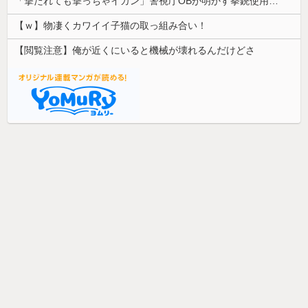
「撃たれても撃っちゃイカン」警視庁OBが明かす拳銃使用の葛藤…河内長野「2発で射殺」なぜ起きた？
【ｗ】物凄くカワイイ子猫の取っ組み合い！
【閲覧注意】俺が近くにいると機械が壊れるんだけどさ