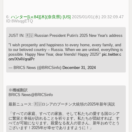
6:
ハンター[Lv.84][木](奈良県) [US]
2025/01/01(水) 20:32:09.47
ID:8WsqgETQ
JUST IN: 🇷🇺 Russian President Putin's 2025 New Year's address
"I wish prosperity and happiness to every home, every family, and
to our beloved country – Russia. When we are united, everything is
possible. Happy New Year, dear friends! Happy 2025!"
pic.twitter.c
om/Xh4VqralPr
— BRICS News (@BRICSinfo)
December 31, 2024
※機械翻訳
BRICS News@BRICSinfo
最新ニュース: 🇷🇺ロシアのプーチン大統領の2025年新年演説
「すべての家庭、すべての家族、そして私たちの愛する国ロシア
に繁栄と幸福が訪れることを祈ります。私たちが団結すれば、す
べてが可能になります。親愛なる友人の皆さん、新年おめでとう
ございます！2025年が幸せでありますように！」