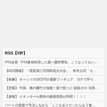
RSS【VIP】
PTA会長「PTA参加拒否した親へ最終警告。こうなってもいい？」
【8/22開催】 「琵琶湖三市同時花火大会」、各市公式「そんな花火大会は存在しない」→ 高価チケットを購入した人達がSNS阿鼻叫喚
【画像】 キャミイの18万円の最新フィギュア、ガチで作り込みがエグすぎる
【悲報】 中国、橋の欄干が強風一発で粉々に 鉄筋ゼロ 当局「接着剤でくっつけただけ」「正常で、品質問題はない」
【速報】 イオンモール熊本の爆発原因が判明！！！！
パートの面接で号泣しながら「ここもダメだったらもう食べていけないんです」って熱弁してた人がいた