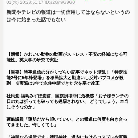
01(水) 20:29:51.17 ID:s2Gm/G9G0
新聞やテレビの報道は一切信用してはならないというの
は今に始まった話でもない
【朗報】かわいい動物の動画がストレス・不安の軽減になる可
能性。英大学の研究で実証
【重要】時事通信の分かりづらい記事でネット混乱！「特定技
能2号に5年枠登場」を移民拡大と勘違いし反対パブコメが殺
到 ※実際は3年で永住申請できた穴を塞ぐ改正
社民党 福島みずほ党首、国旗損壊罪に危機感「お子様ランチの
日の丸は折っても破っても処罰されない、 どうでしょう。本当
にそうなのか」
蓮舫議員「蓮舫だから叩いていい、との報道に何度も向き合っ
てきました。悔しくても」
「神聖なる場所です」靖国神社、境内におけるコスプレや軍装