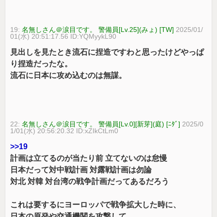
19:
名無しさん＠涙目です。 警備員[Lv.25](みょ) [TW]
2025/01/
01(水) 20:51:17.56 ID:YQMyykL90
見出しを見たとき流石に捏造ですわと思ったけどやっぱ
り捏造だったな。
流石に日本に攻め込むのは無謀。
22:
名無しさん＠涙目です。 警備員[Lv.0][新芽](庭) [ﾆﾀﾞ]
2025/0
1/01(水) 20:56:20.32 ID:xZIkCtLm0
>>19
計画は立てるのが当たり前 立てないのは怠慢
日本だって対中戦計画 対露戦計画は勿論
対北 対韓 対台湾の戦争計画だってあるだろう
これは要するにヨーロッパで戦争拡大した時に、
日本の原発や交通機関を攻撃して