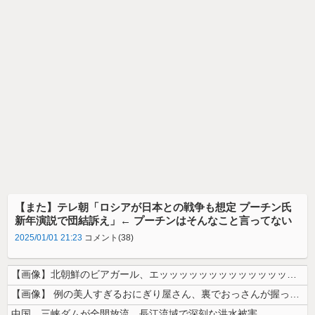
【また】テレ朝「ロシアが日本との戦争も想定 プーチン氏
新年演説で団結訴え」← プーチンはそんなこと言ってない
2025/01/01 21:23
コメント(38)
【画像】北朝鮮のビアガール、エッッッッッッッッッッッッッッッッッ！
【画像】 例の美人すぎるおにぎり屋さん、裏でおっさんが握っていたｗｗｗ...
中国、三峡ダムが全開放流。長江流域で深刻な洪水被害