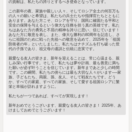
の貢献は、私たちの誇りとするべき使命となっています。
この新年の夜、家族や親しい人々、そしてロシア全土の何百万も
の人々の願いと希望は、私たちの兵士たちや指揮官たちとともに
あります。あなた方こそ、ロシアを守り、国民に確固たる平和と
安全の保障を与えるという偉大な任務を担う真の英雄です。私た
ちはあなた方の勇気と不屈の精神を誇りに思い、信じています！
あなた方に敬意を表し、また、偉大な勝利の80周年を記念し、さ
らに祖国のために戦った先祖への敬意を込めて、2025年を「祖国
防衛者の年」といたしました。私たちはナチズムを打ち破った世
代の子孫であり、祖父母の遺訓と伝統に忠実です。
親愛なる友人の皆さま、新年を迎えることは、常に心温まる、親
しみ深い行事です。そして、私たちは夢や計画、最も善意に満ち
た願いが必ず叶うことを信じています。新年まであと少しの時間
です。この瞬間、私たちの傍らには最も大切な人々がいます──家
族、子どもたち、両親、孫、友人、そして戦友たちです。どう
か、すべての家庭、すべての家族、そして愛する祖国ロシアに繁
栄と幸福が訪れますように。
私たちが一つであれば、すべてが実現します！
新年おめでとうございます、親愛なる友人の皆さま！ 2025年、あ
けましておめでとうございます！