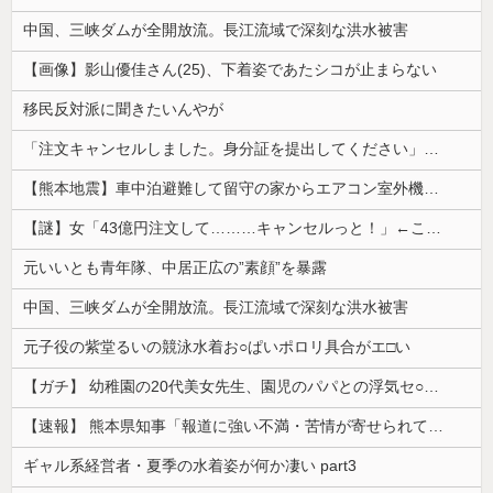
中国、三峡ダムが全開放流。長江流域で深刻な洪水被害
【画像】影山優佳さん(25)、下着姿であたシコが止まらない
移民反対派に聞きたいんやが
「注文キャンセルしました。身分証を提出してください」とAmazonから突然のメール、怪しすぎるのでカスタマーに確認したら……
【熊本地震】車中泊避難して留守の家からエアコン室外機盗む 警察に「室外機が盗まれた」相談数件 天草市の無職男（47）逮捕
【謎】女「43億円注文して………キャンセルっと！」←こいつの目的
元いいとも青年隊、中居正広の”素顔”を暴露
中国、三峡ダムが全開放流。長江流域で深刻な洪水被害
元子役の紫堂るいの競泳水着お○ぱいポロリ具合がエ□い
【ガチ】 幼稚園の20代美女先生、園児のパパとの浮気セ○クス動画が流出して終わる
【速報】 熊本県知事「報道に強い不満・苦情が寄せられている」→TBSの報道特集がまさにそれな件
ギャル系経営者・夏季の水着姿が何か凄い part3