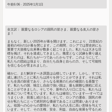
午前6:06 · 2025年1月1日
全文訳： 親愛なるロシアの国民の皆さま、親愛なる友人の皆さ
ま！
まもなく、新しい2025年が幕を開けます。これにより、21世紀の
最初の4分の1が幕を閉じます。この期間、ロシアでは歴史的にも
重要で大規模な出来事が数多く起こりました。私たちは大きな目
標を掲げ、それを達成してきました。幾度となく試練を乗り越え
てきたのは、私たちが一つであったからです。このようにして、
私たちの団結は強まり、自分たち自身と自らの力、そして可能性
を信じる心が育まれました。
確かに、まだ解決すべき課題は山積しています。しかし、すでに
成し遂げたことに私たちは誇りを持つことができます。それは私
たち全員の財産であり、さらなる発展のための確固たる基盤で
す。私たちの国、独立し自由で強い国は、最も困難な挑戦に応え
ることができました。そして今、新年の入り口に立ち、私たちは
未来について考えています。私たちは確信しています──すべては
うまくいき、前進し続けると。そして、ロシアの運命、国民の幸
せが私たちにとって絶対的な価値であることは間違いありませ
ん。祖国への心からの愛情が、私たちの人生に高い意味を与えて
います。そして、その主権、安全、利益、自由な発展を守るため