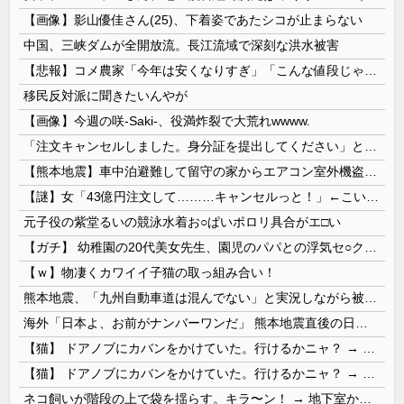
【画像】影山優佳さん(25)、下着姿であたシコが止まらない
中国、三峡ダムが全開放流。長江流域で深刻な洪水被害
【悲報】コメ農家「今年は安くなりすぎ」「こんな値段じゃ米作りをやめる人も多くなるんじゃないかな?」
移民反対派に聞きたいんやが
【画像】今週の咲-Saki-、役満炸裂で大荒れwwww.
「注文キャンセルしました。身分証を提出してください」とAmazonから突然のメール、怪しすぎるのでカスタマーに確認したら……
【熊本地震】車中泊避難して留守の家からエアコン室外機盗む 警察に「室外機が盗まれた」相談数件 天草市の無職男（47）逮捕
【謎】女「43億円注文して………キャンセルっと！」←こいつの目的
元子役の紫堂るいの競泳水着お○ぱいポロリ具合がエ□い
【ガチ】 幼稚園の20代美女先生、園児のパパとの浮気セ○クス動画が流出して終わる
【ｗ】物凄くカワイイ子猫の取っ組み合い！
熊本地震、「九州自動車道は混んでない」と実況しながら被災地へ向かう有名アナなどに批判殺到 全国紙記者「最新の状況をいち早く伝えることは報道機関としての責務」「情報を取り上げることには大きな意義がある」
海外「日本よ、お前がナンバーワンだ」 熊本地震直後の日本の対応のスピードに世界が衝撃
【猫】 ドアノブにカバンをかけていた。行けるかニャ？ → 猫はこうなります…
【猫】 ドアノブにカバンをかけていた。行けるかニャ？ → 猫はこうなります…
ネコ飼いが階段の上で袋を揺らす。キラ〜ン！ → 地下室からヤツが現れる…