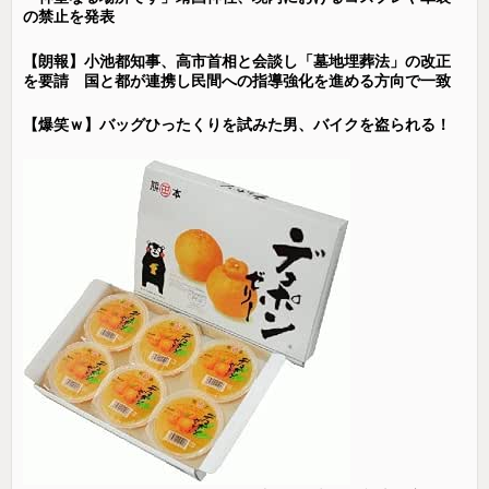
の禁止を発表
【朗報】小池都知事、高市首相と会談し「墓地埋葬法」の改正
を要請 国と都が連携し民間への指導強化を進める方向で一致
【爆笑ｗ】バッグひったくりを試みた男、バイクを盗られる！