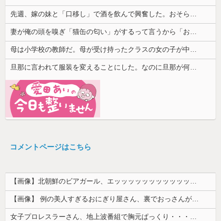
先週、嫁の妹と「口移し」で酒を飲んで興奮した。おそらく男女の関係になる
妻が俺の頭を嗅ぎ「猫缶の匂い」がするって言うから「お前は生ゴミの匂い」って返した。その結果...
母は小学校の教師だ。母が受け持ったクラスの女の子が中学でいじめを受けているようで母を頼ってくる
旦那に言われて服装を変えることにした。なのに旦那が何を見せても意見を言ってくれない…
コメントページはこちら
【画像】北朝鮮のビアガール、エッッッッッッッッッッッッッッッッッ！
【画像】 例の美人すぎるおにぎり屋さん、裏でおっさんが握っていたｗｗｗｗｗｗｗｗｗｗｗｗｗｗｗｗｗ
女子プロレスラーさん、地上波番組で胸元ぱっくり・・・（※画像あり）