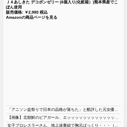
ＪＡあしきた デコポンゼリー (6個入り(化粧箱）)熊本県産でこ
ぽん使用
販売価格: ￥2,980 税込
Amazonの商品ページを見る
「アニソン盆祭りで日本の品格が落ちた」と酷評した元女優、「あんたが品格を語るのかよ！」と総ツッコミを食らってしまい……
【画像】北朝鮮のビアガール、エッッッッッッッッッッッッッッッッッ！
女子プロレスラーさん、地上波番組で胸元ぱっくり・・・（※画像あり）