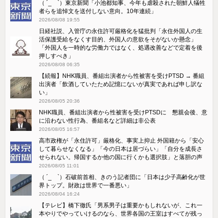
（ ´_ゝ`）東京新聞「小池都知事、今年も虐殺された朝鮮人犠牲
者らを追悼文を送付しない意向。10年連続」
2026/08/08 19:55
日経社説、入管庁の永住許可厳格化を猛批判「永住外国人の生
活保護受給をなくす目的、外国人の意欲をそがないか懸念」
「外国人を一時的な労働力ではなく、処遇改善などで定着を後
押しすべき」
2026/08/08 06:35
【続報】NHK職員、番組出演者から性被害を受けPTSD → 番組
出演者「飲酒していたため記憶にないが真実であれば申し訳な
い」
2026/08/05 20:36
NHK職員、番組出演者から性被害を受けPTSDに 懇親会後、意
に沿わない性行為、番組名など詳細は非公表
2026/08/05 16:57
高市政権が「永住許可」厳格化、事実上抑止 外国籍から「安心
して暮らせなくなる」「今の日本は居づらい」「自分を成長さ
せられない。帰国するか他の国に行くかも選択肢」と落胆の声
2026/08/05 11:01
（ ´_ゝ`）石破前首相、きのう記者団に「日本は少子高齢化が世
界トップ。財政は世界で一番悪い」
2026/08/04 16:24
【テレビ】橋下徹氏「男系男子は重要かもしれないが、これ一
本やりでやっていけるのなら、世界各国の王室はすべてが残っ