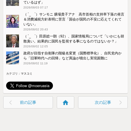
ているはず」
2026/08/03 07:17
（ ´_ゝ`）サンモニ 膳場貴子アナ 高市首相の支持率下落の発言
＆消費減税方針表明に苦言「国会が国民の不安に応えてくれて
いない」
2026/08/02 20:43
（ ´_ゝ`）田原総一朗（92）、国家情報局について「いかにも胡
散臭い。結果的に国民を監視する事になるのではないか？」
2026/08/02 12:05
政府が目指す自衛隊の階級名変更（国際標準化）、自民党内か
ら「旧軍時代への回帰」など異論が噴出し実現困難に
2026/08/02 11:19
カテゴリ：
マスコミ
home
前の記事
次の記事