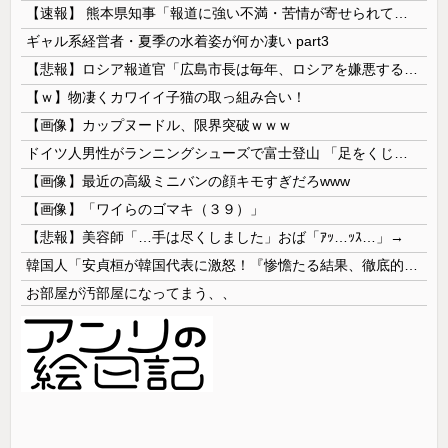
【速報】 熊本県知事「報道に強い不満・苦情が寄せられている」→TBSの報道特集がまさにそれな件
ギャル系経営者・夏季の水着姿が何か凄い part3
【悲報】ロシア報道官「広島市長は毎年、ロシアを嫌悪する『偽りの呪文』を繰り返し、日本人をゾンビ化させている」と主張
【ｗ】物凄くカワイイ子猫の取っ組み合い！
【画像】カップヌードル、限界突破ｗｗｗ
ドイツ人男性がランニングシューズで富士登山 「足をくじいて動けない」
【画像】最近の高級ミニバンの顔キモすぎだろwww
【画像】「ワイらのゴマキ（３９）」
【悲報】美容師「…手は尽くしました」おば「ｱｯ…ｯｽ…」→
韓国人「安貞桓が韓国代表に激怒！『惨憺たる結果、徹底的な刷新が必要だ』と監督や協会を痛烈批判」
お部屋が汚部屋になってまう、、