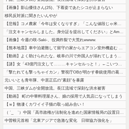
【画像】影山優佳さん(25)、下着姿であたシコが止まらない
移民反対派に聞きたいんやが
【悲報】コメ農家「今年は安くなりすぎ」「こんな値段じゃ米作りをやめる人...
「注文キャンセルしました。身分証を提出してください」とAmazonから...
【画像】今週の咲-Saki-、役満炸裂で大荒れwwww.
【熊本地震】車中泊避難して留守の家からエアコン室外機盗む 警察に「室外...
【動画】よく助けられたな。岐阜の川で外国人が溺れてしまう事故。
【謎】女「43億円注文して………キャンセルっと！」←こいつの目的
「撃たれても撃っちゃイカン」警視庁OBが明かす拳銃使用の葛藤…河内長野...
元いいとも青年隊、中居正広の”素顔”を暴露
中国、三峡ダムが全開放流。長江流域で深刻な洪水被害
【動画】 町の中華料理屋さん、娘の採用で人気店になってしまう
【ｗ】物凄くカワイイ子猫の取っ組み合い！
（ ´_ゝ`）中国「高市政権が法制化を進めた国家情報局の設置日が7月3...
中曽根元首相「北東アジアで急激な変化 日韓協力強化を」