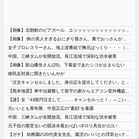
【画像】北朝鮮のビアガール、エッッッッッッッッッッッッッッッッッ！
【画像】 例の美人すぎるおにぎり屋さん、裏でおっさんが握っていたｗｗｗｗｗｗｗｗｗｗｗｗｗｗｗｗｗ
女子プロレスラーさん、地上波番組で胸元ぱっくり・・・（※画像あり）
中国、三峡ダムが全開放流。長江流域で深刻な洪水被害
【画像】影山優佳さん(25)、下着姿であたシコが止まらない
移民反対派に聞きたいんやが
「注文キャンセルしました。身分証を提出してください」とAmazonから突然のメール、怪しすぎるのでカスタマーに確認したら……
【熊本地震】車中泊避難して留守の家からエアコン室外機盗む 警察に「室外機が盗まれた」相談数件 天草市の無職男（47）逮捕
【謎】女「43億円注文して………キャンセルっと！」←こいつの目的
元いいとも青年隊、中居正広の”素顔”を暴露
中国、三峡ダムが全開放流。長江流域で深刻な洪水被害
元子役の紫堂るいの競泳水着お○ぱいポロリ具合がエ□い
【ガチ】 幼稚園の20代美女先生、園児のパパとの浮気セ○クス動画が流出して終わる