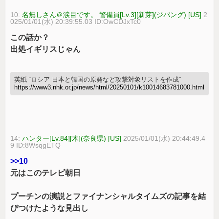
10:
名無しさん＠涙目です。 警備員[Lv.3][新芽](ジパング) [US]
2
025/01/01(水) 20:39:55.03 ID:OwCDJxTc0
この話か？
出処イギリスじゃん
英紙 “ロシア 日本と韓国の原発など攻撃対象リストを作成”
https://www3.nhk.or.jp/news/html/20250101/k10014683781000.html
14:
ハンター[Lv.84][木](奈良県) [US]
2025/01/01(水) 20:44:49.4
9 ID:8WsqgETQ
>>10
元はこのテレビ朝日
プーチンの演説とファイナンシャルタイムズの記事を結
びつけたような見出し