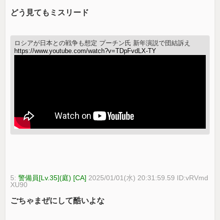
どう見てもミスリード
ロシアが日本との戦争も想定 プーチン氏 新年演説で団結訴え
https://www.youtube.com/watch?v=TDpFvdLX-TY
5:
警備員[Lv.35](庭) [CA]
2025/01/01(水) 20:31:59.59 ID:vRVmd
XU90
ごちゃまぜにして酷いよな