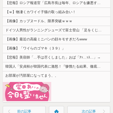
【悲報】ロシア報道官「広島市長は毎年、ロシアを嫌悪する『偽りの呪文』を繰り返し、日本人をゾンビ化させている」と主張
【ｗ】物凄くカワイイ子猫の取っ組み合い！
【画像】カップヌードル、限界突破ｗｗｗ
ドイツ人男性がランニングシューズで富士登山 「足をくじいて動けない」
【画像】最近の高級ミニバンの顔キモすぎだろwww
【画像】「ワイらのゴマキ（３９）」
【悲報】美容師「…手は尽くしました」おば「ｱｯ…ｯｽ…」→
韓国人「安貞桓が韓国代表に激怒！『惨憺たる結果、徹底的な刷新が必要だ』と監督や協会を痛烈批判」
お部屋が汚部屋になってまう、、
home
前の記事
次の記事