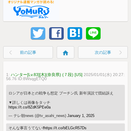
home
前の記事
次の記事
1:
ハンター[Lv.83][木](奈良県) (７段) [US]
2025/01/01(水) 20:27:
56.76 ID:8WsqgETQ0
ロシアが日本との戦争も想定 プーチン氏 新年演説で団結訴え
▼詳しくは画像をタッチ
https://t.co/8ZdK5PEe0a
— テレ朝news (@tv_asahi_news)
January 1, 2025
そんな事言うてない❗️
https://t.co/bELGcR57Ds