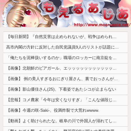
【毎日新聞】『自然災害は止められないが、戦争はめられる』イオンモール熊本で被災の高校生平和誓う
高市内閣の方針に反対した自民党議員9人のリストが話題に、「岩屋はどこへ行った？」との指摘もあるが……
「俺たちを泥棒扱いするのか」職場のロッカーに南京錠をつけた女性、海外の判定は…
【画像】北朝鮮のビアガール、エッッッッッッッッッッッッッッッッッ！
【画像】 例の美人すぎるおにぎり屋さん、裏でおっさんが握っていたｗｗｗｗｗｗｗｗｗｗｗｗｗｗｗｗｗ
【画像】影山優佳さん(25)、下着姿であたシコが止まらない
【悲報】コメ農家「今年は安くなりすぎ」「こんな値段じゃ米作りをやめる人も多くなるんじゃないかな?」
【画像】今週の咲-Saki-、役満炸裂で大荒れwwww.
【動画】よく助けられたな。岐阜の川で外国人が溺れてしまう事故。