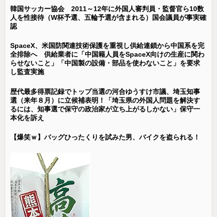
韓国サッカー協会 2011～12年に外国人審判員・監督官ら10数
人を性接待（W杯予選、五輪予選が含まれる）国会議員が事実確
認
SpaceX、米国防関連技術保護を重視し供給連鎖から中国系を完
全排除へ 供給業者に「中国籍人員をSpaceX向けの生産に関わ
らせないこと」「中国製の設備・部品を使わないこと」を要求
し監査実施
歴代最多得票記録でトップ当選の河合ゆうすけ市議、埼玉知事
選（来年８月）に立候補表明！「埼玉県の外国人問題を解決す
るには、知事選で保守の政治家が立ち上がるしかない」保守一
本化を訴え
【爆笑ｗ】バッグひったくりを試みた男、バイクを盗られる！