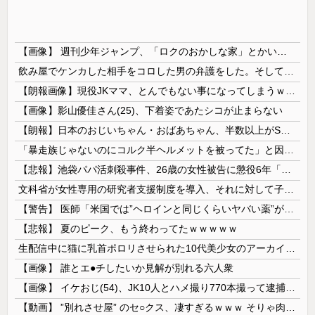
【画像】 週刊少年ジャンプ、「ロクのおかしな家」とかいう微妙な漫画を巻頭カラーにしたせいで100万部切る
飲み屋でケンカした相手をコロした男の弁護をした。そして数年後、因果応報を思わせる出来事が…
【朗報画像】現役JKママ、とんでもない事になってしまうｗｗｗｗｗｗｗｗｗｗｗｗ 【Pickup07091604】
【画像】影山優佳さん(25)、下着姿であたシコが止まらない
【朗報】日本のおじいちゃん・おばあちゃん、半数以上がSNSを使いこなしていたｗｗｗｗｗ
「暴走族じゃないのにコルク半ヘルメットを被ってた」と因縁つけて暴行 少年らと父親(37)逮捕
【悲報】池袋パパ活刺殺事件、26歳の女性被告に懲役6年「司法の女割」批判が紛糾 → ﾈｯﾄ「ジャンポケ斎藤の罪より軽くて草」ｗｗｗｗｗｗｗｗｗｗ...
文科省が女性専用の研究者支援制度を導入、それに対して子育て負担に苦しむ若手男性研究者は……
【警告】 医師「米国では”ヘロインと同じくらいヤバい薬”が日本では平気で処方されてる」
【悲報】 夏のピーク、もう終わってたｗｗｗｗｗ
生配信中に猫に乳首ポロリさせられた10代美少女のアーカイブ、500万再生越えｗｗｗ
【画像】 誰とエ●チしたいか見解が別れる六人衆
【画像】 イケおじ(54)、JK10人とハメ撮り770本撮って逮捕ｗｗｗｗｗｗｗ
【動画】 ”別れさせ屋” のセ○クス、凄すぎるｗｗｗ そりゃ肉便器に堕ちるわｗｗｗ