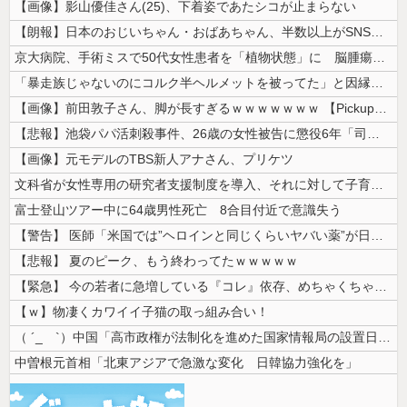
【画像】影山優佳さん(25)、下着姿であたシコが止まらない
【朗報】日本のおじいちゃん・おばあちゃん、半数以上がSNSを使いこなし...
京大病院、手術ミスで50代女性患者を「植物状態」に 脳腫瘍摘出手術で腫...
「暴走族じゃないのにコルク半ヘルメットを被ってた」と因縁つけて暴行 少...
【画像】前田敦子さん、脚が長すぎるｗｗｗｗｗｗｗ 【Pickup070...
【悲報】池袋パパ活刺殺事件、26歳の女性被告に懲役6年「司法の女割」批...
【画像】元モデルのTBS新人アナさん、プリケツ
文科省が女性専用の研究者支援制度を導入、それに対して子育て負担に苦しむ...
富士登山ツアー中に64歳男性死亡 8合目付近で意識失う
【警告】 医師「米国では”ヘロインと同じくらいヤバい薬”が日本では平気...
【悲報】 夏のピーク、もう終わってたｗｗｗｗｗ
【緊急】 今の若者に急増している『コレ』依存、めちゃくちゃ深刻な模様w...
【ｗ】物凄くカワイイ子猫の取っ組み合い！
（ ´_ゝ`）中国「高市政権が法制化を進めた国家情報局の設置日が7月3...
中曽根元首相「北東アジアで急激な変化 日韓協力強化を」