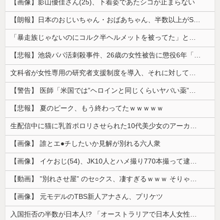
【画像】影山優佳さん(25)、下着姿であたシコが止まらない
【朗報】日本のおじいちゃん・おばあちゃん、半数以上がSNSを使いこなしていたｗｗｗｗｗ
「暴走族じゃないのにコルク半ヘルメットを被ってた」と因縁つけて暴行 少年らと父親(37)逮捕
【悲報】池袋パパ活刺殺事件、26歳の女性被告に懲役6年「司法の女割」批判が紛糾 → ﾈｯﾄ「ジャンポケ斎藤の罪より軽くて草」ｗｗｗｗｗｗｗｗｗｗ...
文科省が女性専用の研究者支援制度を導入、それに対して子育て負担に苦しむ若手男性研究者は……
【警告】 医師「米国では”ヘロインと同じくらいヤバい薬”が日本では平気で処方されてる」
【悲報】 夏のピーク、もう終わってたｗｗｗｗｗ
生配信中に猫に乳首ポロリさせられた10代美少女のアーカイブ、500万再生越えｗｗｗ
【画像】 誰とエ●チしたいか見解が別れる六人衆
【画像】 イケおじ(54)、JK10人とハメ撮り770本撮って逮捕ｗｗｗｗｗｗｗ
【動画】 ”別れさせ屋” のセ○クス、凄すぎるｗｗｗ そりゃ肉便器に堕ちるわｗｗｗ
【画像】 元モデルのTBS新人アナさん、プリケツ
入国拒否の半数が日本人!? 「オーストラリアで日本人女性が売春」