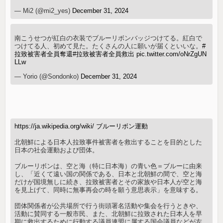
— Mi2 (@mi2_yes)
December 31, 2024
南こうせつが紅白の衣装でブルーリボンバッジつけてる。紅白で
つけてる人、初めて見た。たくさんの人に願いが届くといいな。
#
拉致被害者全員奪還
#拉致被害者全員救出
pic.twitter.com/oNrZgUN
LLw
— Yorio (@Sondonko)
December 31, 2024
https://ja.wikipedia.org/wiki/ ブルーリボン運動
北朝鮮による日本人拉致事件被害者を救出することを目的とした
日本の社会運動および団体。
ブルーリボンは、空と海（特に日本海）の青い色＝ブルーに由来
し、「近くて遠い国の関係である、日本と北朝鮮の間で、空と海
だけが国境無しに続き、拉致被害者とその家族や日本人が空と海
を見上げて、同時に無事再会の時を願う意思表示」を意味する。
団体関係者が公共場所で行う街頭署名活動や集会を行うときや、
活動に賛同する一般市民、また、北朝鮮に拉致された日本人を早
期に救出するために行動する議員連盟に属する国会議員などが左