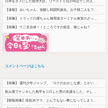
日本をダメにした総理大臣、ワースト１位が同点でこの人ｗｗｗｗｗｗ
【速報】 みいちゃん、覚醒し戦闘民族化。お子様二人をフルボッコにしてしまう
【画像】 トラックの運ちゃん御用達ターミナル食堂のざっかけないオムライスｗｗｗｗｗｗｗｗｗｗ
【画像】 十二支合体！！ところでその前足、猫じゃね？
コメントページはこちら
【画像】 週刊少年ジャンプ、「ロクのおかしな家」とかいう微妙な漫画を巻頭カラーにしたせいで100万部切る
飲み屋でケンカした相手をコロした男の弁護をした。そして数年後、因果応報を思わせる出来事が…
【朗報画像】現役JKママ、とんでもない事になってしまうｗｗｗｗｗｗｗｗｗｗｗｗ 【Pickup07091604】