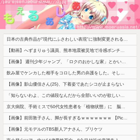
日本の古典作品が”現代にふさわしい表現”に強制変更される事態が進行中、今の価値観に照らせば……
【動画】へずまりゅう議員、熊本地震被災地で冷感ポンチョ配布 → 被災民の衝撃の反応がコチラ → ｗｗｗｗｗｗｗｗｗｗｗｗｗｗｗｗ
【画像】 週刊少年ジャンプ、「ロクのおかしな家」とかいう微妙な漫画を巻頭カラーにしたせいで100万部切る
飲み屋でケンカした相手をコロした男の弁護をした。そして数年後、因果応報を思わせる出来事が…
【画像】影山優佳さん(25)、下着姿であたシコが止まらない
「知らないわよ、この値段なんだから全部いいのが欲しいの」イチゴ売り場で言い返された話
京大病院、手術ミスで50代女性患者を「植物状態」に 脳腫瘍摘出手術で腫瘍の無い部位を摘出してしまう
【画像】前田敦子さん、脚が長すぎるｗｗｗｗｗｗｗ 【Pickup07091615】
【画像】元モデルのTBS新人アナさん、プリケツ