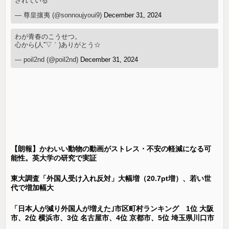
されている
— 尊皇攘夷 (@sonnoujyoui9)
December 31, 2024
わが青春のこうせつ。
心から(人''▽｀)ありがとう☆
— poil2nd (@poil2nd)
December 31, 2024
【朗報】かわいい動物の動画がストレス・不安の軽減になる可
能性。英大学の研究で実証
東大調査「外国人受け入れ反対」大幅増（20.7pt増）、若い世
代で増加幅大
「日本人が減り外国人が増えた｣市区町村ランキング 1位 大阪
市、2位 横浜市、3位 名古屋市、4位 京都市、5位 埼玉県川口市