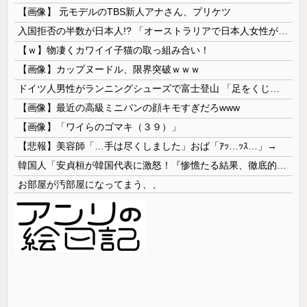
【画像】 元モデルのTBS新人アナさん、プリケツ
入国拒否の半数が日本人!? 「オーストラリアで日本人女性が売春」
【ｗ】物凄くカワイイ子猫の取っ組み合い！
【画像】カップヌードル、限界突破ｗｗｗ
ドイツ人男性がランニングシューズで富士登山 「足をくじいて動けない」
【画像】最近の高級ミニバンの顔キモすぎだろwww
【画像】「ワイらのゴマキ（３９）」
【悲報】美容師「…手は尽くしました」おば「ｱｯ…ｯｽ…」→
韓国人「安貞桓が韓国代表に激怒！『惨憺たる結果、徹底的な刷新が必要だ』と監督や協会を痛烈批判」
お部屋が汚部屋になってまう、、