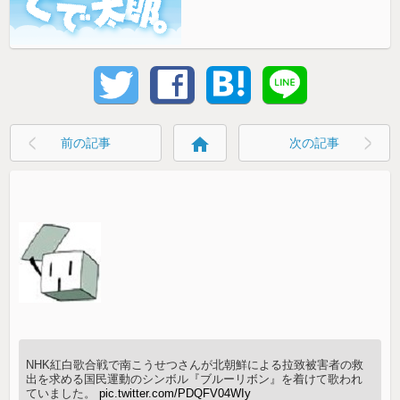
home
前の記事
次の記事
NHK紅白歌合戦で南こうせつさんが北朝鮮による拉致被害者の救
出を求める国民運動のシンボル『ブルーリボン』を着けて歌われ
ていました。
pic.twitter.com/PDQFV04WIy