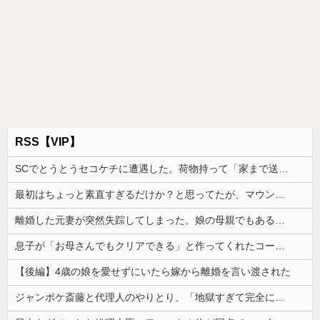
RSS【VIP】
SCでとうとうセコケチに遭遇した。荷物持って「家まで送ってくれない」って言ってきて...
最初はちょっと素直すぎるだけか？と思ってたが、マウンティング癖が凄まじいと分かって切った友人がいた
離婚した元妻が突然失踪してしまった。娘の母親でもある相手だから放っておけず連絡を探すことに…
息子が「お母さんでもクリアできる」と作ってくれたコース。ゴールまで進むと心温まる仕掛けが待っていて…
【後編】4歳の娘を愛せずにいたら嫁から離婚を言い渡された
ジャンポケ斎藤と代理人のやりとり、「地獄すぎて完全にコントになってる……」と衝撃を受ける人が続出中