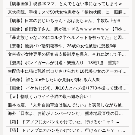
【朗報画像】現役JKママ、とんでもない事になってしまうｗｗｗｗｗｗｗｗｗｗｗｗ 【Pickup07091604】
京大病院、手術ミスで50代女性患者を「植物状態」に 脳腫瘍摘出手術で腫瘍の無い部位を摘出してしまう
【朗報】日本のおじいちゃん・おばあちゃん、半数以上がSNSを使いこなしていたｗｗｗｗｗ
【画像】前田敦子さん、脚が長すぎるｗｗｗｗｗｗｗ 【Pickup07091615】
「暴走族じゃないのにコルク半ヘルメットを被ってた」と因縁つけて暴行 少年らと父親(37)逮捕
【悲報】池袋パパ活刺殺事件、26歳の女性被告に懲役6年「司法の女割」批判が紛糾 → ﾈｯﾄ「ジャンポケ斎藤の罪より軽くて草」ｗｗｗｗｗｗｗｗｗｗ...
文科省が女性専用の研究者支援制度を導入、それに対して子育て負担に苦しむ若手男性研究者は……
【競馬】ボンドガールが引退・繁殖入り 18戦1勝 重賞2着7回
生配信中に猫に乳首ポロリさせられた10代美少女のアーカイブ、500万再生越えｗｗｗ
【画像】 誰とエ●チしたいか見解が別れる六人衆
【画像】 イケおじ(54)、JK10人とハメ撮り770本撮って逮捕ｗｗｗｗｗｗｗ
【ｗ】物凄くカワイイ子猫の取っ組み合い！
熊本地震、「九州自動車道は混んでない」と実況しながら被災地へ向かう有名アナなどに批判殺到 全国紙記者「最新の状況をいち早く伝えることは報道機関としての責務」「情報を取り上げることには大きな意義がある」
海外「日本よ、お前がナンバーワンだ」 熊本地震直後の日本の対応のスピードに世界が衝撃
【猫】 ドアノブにカバンをかけていた。行けるかニャ？ → 猫はこうなります…
【猫】 ドアノブにカバンをかけていた。行けるかニャ？ → 猫はこうなります…