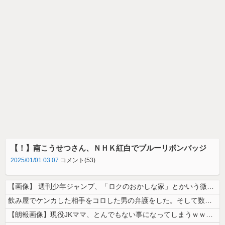
【！】南こうせつさん、ＮＨＫ紅白でブルーリボンバッジ
2025/01/01 03:07
コメント(53)
【画像】 週刊少年ジャンプ、「ロクのおかしな家」とかいう微妙な漫画を巻...
飲み屋でケンカした相手をコロした男の弁護をした。そして数年後、因果応報...
【朗報画像】現役JKママ、とんでもない事になってしまうｗｗｗｗｗｗｗｗ...