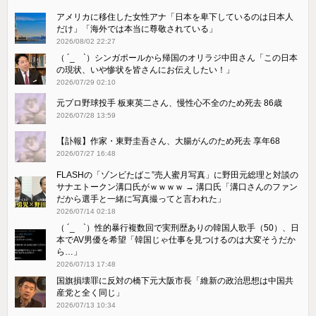
アメリカに移住した女性アナ「日本を卑下しているのは日本人
だけ」「海外では本当に尊敬されている」
2026/08/02 22:27
（ ´_ゝ`）シンガポールから帰国のオリラジ中田さん「この日本
の現状、いや惨状を皆さんにお伝えしたい！」
2026/07/29 02:10
元プロ野球投手 板東英二さん、慢性心不全のため死去 86歳
2026/07/28 13:59
【訃報】作家・東野圭吾さん、大腸がんのため死去 享年68
2026/07/27 16:48
FLASHの「ゾンビたばこ”売人蜜月写真」に野田元総理と対談の
サナエトークン溝口氏がｗｗｗｗ → 溝口氏「溝口さんのファン
だから選手と一緒に写真撮ってと言われた」
2026/07/14 02:18
（ ´_ゝ`）性的暴行複数回で実刑歴ありの韓国人歌手（50）、日
本でAV男優を希望「韓国じゃ仕事を見つけるのは大変そうだか
ら…」
2026/07/13 17:48
国旗損壊罪に反対の橋下元大阪市長「維新の政治思想は中国共
産党と全く同じ」
2026/07/13 10:34