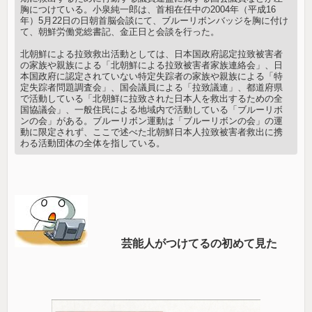
胸につけている。小泉純一郎は、首相在任中の2004年（平成16
年）5月22日の日朝首脳会談にて、ブルーリボンバッジを胸に付け
て、朝鮮労働党総書記、金正日と会談を行った。
北朝鮮による拉致救出活動としては、日本国政府認定拉致被害者
の家族や親族による「北朝鮮による拉致被害者家族連絡会」、日
本国政府に認定されていない特定失踪者の家族や親族による「特
定失踪者問題調査会」、国会議員による「拉致議連」、都道府県
で活動している「北朝鮮に拉致された日本人を救出するための全
国協議会」、一般住民による地域内で活動している「ブルーリボ
ンの会」がある。ブルーリボン運動は「ブルーリボンの会」の運
動に限定されず、ここで述べた北朝鮮日本人拉致被害者救出に携
わる活動団体の全体を指している。
芸能人がつけてるの初めて見た