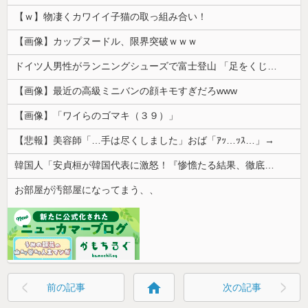
【ｗ】物凄くカワイイ子猫の取っ組み合い！
【画像】カップヌードル、限界突破ｗｗｗ
ドイツ人男性がランニングシューズで富士登山 「足をくじいて動けない」
【画像】最近の高級ミニバンの顔キモすぎだろwww
【画像】「ワイらのゴマキ（３９）」
【悲報】美容師「…手は尽くしました」おば「ｱｯ…ｯｽ…」→
韓国人「安貞桓が韓国代表に激怒！『惨憺たる結果、徹底的な刷新が必要だ』と監督や協会を痛烈批判」
お部屋が汚部屋になってまう、、
home
前の記事
次の記事