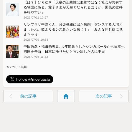
【は？】ひろゆき「天皇の正統性は血統ではなく社会が共有す
る物語にある。愛子さまが天皇となられるほうが、国民の支持
を得やすい」
2026/07/11 10:57
サンプラザ中野くん、音楽番組に出た感想「ダンスする人増え
ましたね。歌よりダンスみたいな感じ？」「みんな同じ顔に見
えちゃう」
2026/07/07 16:33
中田敦彦・福田萌夫妻、5年間暮らしたシンガポールから日本へ
帰国を告白 日本に帰りたいと言い出したのは中田
2026/07/05 11:33
カテゴリ：
芸能
home
前の記事
次の記事