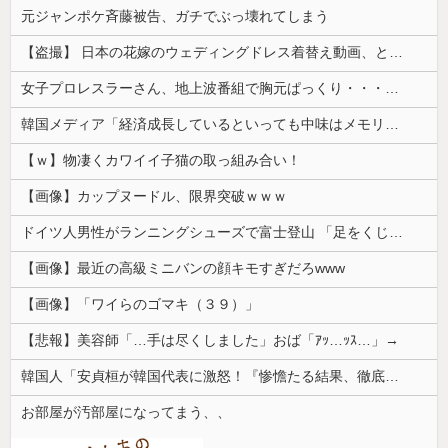
元ジャンポケ斉藤被告、ガチでぶっ壊れてしまう
【盗撮】 日本の花嫁のウェディングドレス着替え動画、とんでもない神乳だと海外で話題に
女子プロレスラーさん、地上波番組で胸元ぱっくり・・・（※画像あり）
韓国メディア「経済成長しているといっても中味はメモリ価格だけ。雇用増加見通しが半減してしまった」……韓国の内需不況は根強い状況っすね
【ｗ】物凄くカワイイ子猫の取っ組み合い！
【画像】カップヌードル、限界突破ｗｗｗ
ドイツ人男性がランニングシューズで富士登山 「足をくじいて動けない」
【画像】最近の高級ミニバンの顔キモすぎだろwww
【画像】「ワイらのゴマキ（３９）」
【悲報】美容師「…手は尽くしました」おば「ｱｯ…ｯｽ…」→
韓国人「安貞桓が韓国代表に激怒！『惨憺たる結果、徹底的な刷新が必要だ』と監督や協会を痛烈批判」
お部屋が汚部屋になってまう、、