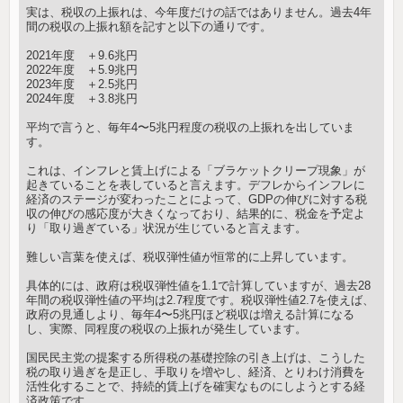
実は、税収の上振れは、今年度だけの話ではありません。過去4年
間の税収の上振れ額を記すと以下の通りです。
2021年度 ＋9.6兆円
2022年度 ＋5.9兆円
2023年度 ＋2.5兆円
2024年度 ＋3.8兆円
平均で言うと、毎年4〜5兆円程度の税収の上振れを出していま
す。
これは、インフレと賃上げによる「ブラケットクリープ現象」が
起きていることを表していると言えます。デフレからインフレに
経済のステージが変わったことによって、GDPの伸びに対する税
収の伸びの感応度が大きくなっており、結果的に、税金を予定よ
り「取り過ぎている」状況が生じていると言えます。
難しい言葉を使えば、税収弾性値が恒常的に上昇しています。
具体的には、政府は税収弾性値を1.1で計算していますが、過去28
年間の税収弾性値の平均は2.7程度です。税収弾性値2.7を使えば、
政府の見通しより、毎年4〜5兆円ほど税収は増える計算になる
し、実際、同程度の税収の上振れが発生しています。
国民民主党の提案する所得税の基礎控除の引き上げは、こうした
税の取り過ぎを是正し、手取りを増やし、経済、とりわけ消費を
活性化することで、持続的賃上げを確実なものにしようとする経
済政策です。