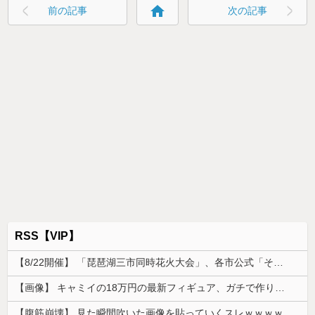
home
前の記事
次の記事
RSS【VIP】
【8/22開催】 「琵琶湖三市同時花火大会」、各市公式「そんな花火大会は存在しない」→ 高価チケットを購入した人達がSNS阿鼻叫喚
【画像】 キャミイの18万円の最新フィギュア、ガチで作り込みがエグすぎる
【腹筋崩壊】 見た瞬間吹いた画像を貼っていくスレｗｗｗｗ