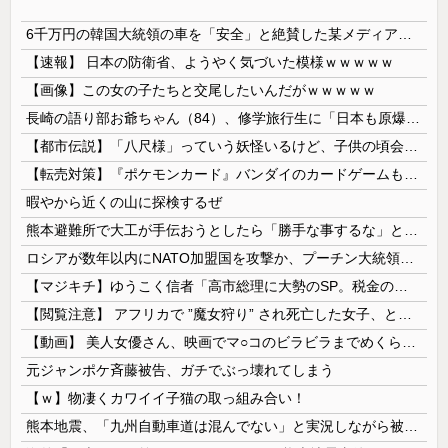
6千万円の韓国大統領の車を「安全」と絶賛した某メディア、高市首相の3千万円の車に対しては……
【速報】 日本の防衛省、ようやく気づいた模様ｗｗｗｗｗ
【画像】この女の子たちと交尾したいんだがｗｗｗｗｗ
長崎の語り部お爺ちゃん（84）、修学旅行生に「日本も原爆を持たないと負ける」と言われびっくり！ 被団協代表（85）も中学生に「核を持たないで日本...
【都市伝説】「八尺様」っていう妖怪いるけど、子供の頃会った事ある奴いる？？
【転売対策】『ポケモンカード』バンダイのカードゲームも転売対策にマイナンバー導入開始、今月から抽選販売に本人認証、公式大会にも「効果バツグン」
暇やから近くの山に探検するぜ
熊本避難所で大工が手伝おうとしたら「勝手な事するな」と行政側に止められた！との証言、内容があまりに胡散臭すぎた結果……
ロシアが数年以内にNATO加盟国を攻撃か、プーチン大統領が追い詰められ…米情報機関分析！
【マジキチ】ゆうこく信者「高市総理に大勢のSP。税金の無駄遣いです」→『山上のようなテロリストのせい』とリプされ「山上君が犯人だとまだ思っておら...
【閲覧注意】 アフリカで ”魔女狩り” され死亡した女子、とんでもなくエ□い体してると話題に
【動画】 美人女優さん、映画でマ○コのビラビラまでめくらせてしまうｗｗｗｗｗｗ
元ジャンポケ斉藤被告、ガチでぶっ壊れてしまう
【ｗ】物凄くカワイイ子猫の取っ組み合い！
熊本地震、「九州自動車道は混んでない」と実況しながら被災地へ向かう有名アナなどに批判殺到 全国紙記者「最新の状況をいち早く伝えることは報道機関としての責務」「情報を取り上げることには大きな意義がある」