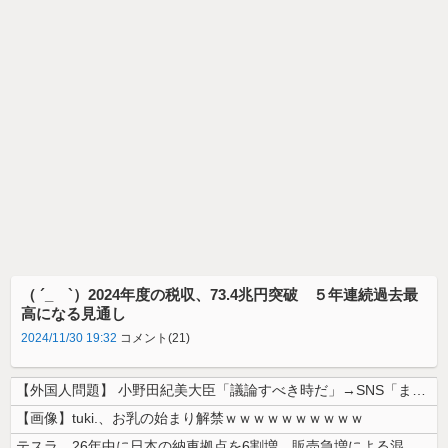
（ ´_ゝ`）2024年度の税収、73.4兆円突破 ５年連続過去最
高になる見通し
2024/11/30 19:32
コメント(21)
【外国人問題】 小野田紀美大臣「議論すべき時だ」→SNS「まだ議論もし...
【画像】tuki.、お乳の始まり解禁ｗｗｗｗｗｗｗｗｗｗ
テスラ、26年中に日本の納車拠点を6割増 販売急増による混乱収拾へ