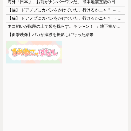
海外「日本よ、お前がナンバーワンだ」 熊本地震直後の日本の対応のスピードに世界が衝撃
【猫】 ドアノブにカバンをかけていた。行けるかニャ？ → 猫はこうなります…
【猫】 ドアノブにカバンをかけていた。行けるかニャ？ → 猫はこうなります…
ネコ飼いが階段の上で袋を揺らす。キラ〜ン！ → 地下室からヤツが現れる…
【衝撃映像】バカが津波を撮影しに行った結果…