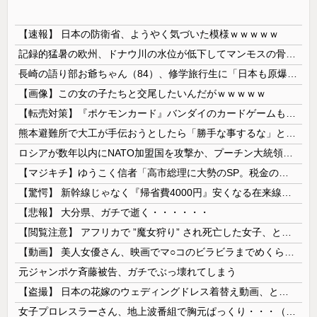
【速報】 日本の防衛省、ようやく気づいた模様ｗｗｗｗｗ
記録的猛暑の欧州、ドナウ川の水位が低下してマンモスの骨や沈没したドイツ軍の戦艦が出現
長崎の語り部お爺ちゃん（84）、修学旅行生に「日本も原爆を持たないと負ける」と言われびっくり！ 被団協代表（85）も中学生に「核を持たないで日本...
【画像】この女の子たちと交尾したいんだがｗｗｗｗｗ
【転売対策】『ポケモンカード』バンダイのカードゲームも転売対策にマイナンバー導入開始、今月から抽選販売に本人認証、公式大会にも「効果バツグン」
熊本避難所で大工が手伝おうとしたら「勝手な事するな」と行政側に止められた！との証言、内容があまりに胡散臭すぎた結果……
ロシアが数年以内にNATO加盟国を攻撃か、プーチン大統領が追い詰められ…米情報機関分析！
【マジキチ】ゆうこく信者「高市総理に大勢のSP。税金の無駄遣いです」→『山上のようなテロリストのせい』とリプされ「山上君が犯人だとまだ思っておら...
【驚愕】 新幹線じゃなく『帰省費4000円』安くなる在来線で帰省した結果ｗｗｗｗｗ
【悲報】 大分県、ガチで逝く・・・・・・
【閲覧注意】 アフリカで ”魔女狩り” され死亡した女子、とんでもなくエ□い体してると話題に
【動画】 美人女優さん、映画でマ○コのビラビラまでめくらせてしまうｗｗｗｗｗｗ
元ジャンポケ斉藤被告、ガチでぶっ壊れてしまう
【盗撮】 日本の花嫁のウェディングドレス着替え動画、とんでもない神乳だと海外で話題に
女子プロレスラーさん、地上波番組で胸元ぱっくり・・・（※画像あり）