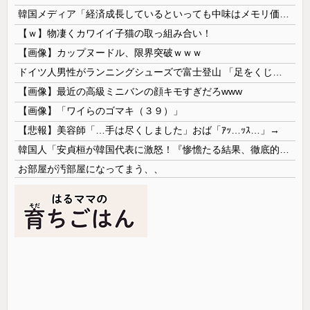
韓国メディア「経済成長しているといっても中味はメモリ価格だけ。雇用増加見通しが半減してしまった」……韓国の内需不況は根強い状況っすね
【ｗ】物凄くカワイイ子猫の取っ組み合い！
【画像】カップヌードル、限界突破ｗｗｗ
ドイツ人男性がランニングシューズで富士登山 「足をくじいて動けない」
【画像】最近の高級ミニバンの顔キモすぎだろwww
【画像】「ワイらのゴマキ（３９）」
【悲報】美容師「…手は尽くしました」おば「ｱｯ…ｯｽ…」→
韓国人「安貞桓が韓国代表に激怒！『惨憺たる結果、徹底的な刷新が必要だ』と監督や協会を痛烈批判」
お部屋が汚部屋になってまう、、