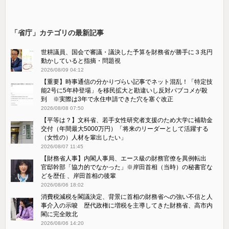
「省庁」カテゴリの最新記事
世耕議員、国会で審議・議決した予算を財務省が勝手に３兆円
動かしていると指摘・問題視
2026/08/09 04:12
【重要】時事通信の分かりづらい記事でネット混乱！「特定技
能2号に5年枠登場」を移民拡大と勘違いし反対パブコメが殺
到 ※実際は3年で永住申請できた穴を塞ぐ改正
2026/08/08 07:50
【平等は？】文科省、若手女性研究者支援のため大学に補助金
交付（年間最大5000万円）「将来のリーダーとして活躍する
（女性の）人材を輩出したい」
2026/08/07 11:45
【財務省人事】内閣人事局、エース級の財務官僚を異例転出
官邸幹部「協力的でなかった」※岸田首相（当時）の秘書官な
どを歴任 、岸田首相の後輩
2026/08/06 18:02
消費税減税を閣議決定、背景に首相の財務省への強い不信と人
事介入の示唆 歴代政権に増税を主導してきた財務省、高市内
閣に完全敗北
2026/08/06 14:20