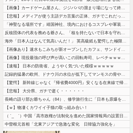
【画像】カードゲーム屋さん、ジジババの溜まり場になって終わるwwwww...
【悲報】メディアが使う主語デカ言葉の正体、ガチでこれだったｗｗｗｗ
「神聖なる場所です」靖国神社、境内におけるコスプレや軍装の禁止を発表
反核団体の代表を務める爺さん、「核を持たないで日本を守れますか」と中学...
海外「日本人はなんて気高いんだ！」 英高級紙も驚愕した極限の中の日本人...
【画像あり】速水もこみちが新オープンしたカフェ、サンドイッチ1つ「30...
【画像】現役最強の呼び声が高いこの回転寿司、レベチｗｗｗｗｗｗｗｗｗｗ
【速報】 日本の防衛省、ようやく気づいた模様ｗｗｗｗｗ
記録的猛暑の欧州、ドナウ川の水位が低下してマンモスの骨や沈没したドイツ...
【驚愕】 新幹線じゃなく『帰省費4000円』安くなる在来線で帰省した結...
【悲報】 大分県、ガチで逝く・・・・・・
長崎の語り部お爺ちゃん（84）、修学旅行生に「日本も原爆を持たないと負...
【ｗ】物凄くカワイイ子猫の取っ組み合い！
（ ´_ゝ`）中国「高市政権が法制化を進めた国家情報局の設置日が7月3...
中曽根元首相「北東アジアで急激な変化 日韓協力強化を」