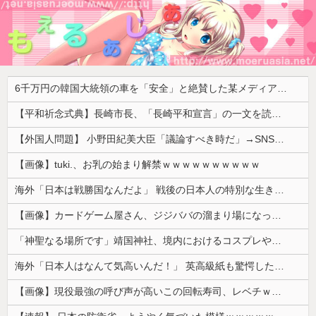
6千万円の韓国大統領の車を「安全」と絶賛した某メディア、高市首相の3千万円の車に対しては……
【平和祈念式典】長崎市長、「長崎平和宣言」の一文を読み飛ばす 「NPTの義務を履行し、核軍縮に向け着実に前進することを求めます」
【外国人問題】 小野田紀美大臣「議論すべき時だ」→SNS「まだ議論もしてなかったんだ...」→小野田大臣「これが進歩状況です」めちゃくちゃ仕事して...
【画像】tuki.、お乳の始まり解禁ｗｗｗｗｗｗｗｗｗｗ
海外「日本は戦勝国なんだよ」 戦後の日本人の特別な生き様に各国から称賛の声
【画像】カードゲーム屋さん、ジジババの溜まり場になって終わるwwwwwwwwwwww
「神聖なる場所です」靖国神社、境内におけるコスプレや軍装の禁止を発表
海外「日本人はなんて気高いんだ！」 英高級紙も驚愕した極限の中の日本人の姿に世界が衝撃
【画像】現役最強の呼び声が高いこの回転寿司、レベチｗｗｗｗｗｗｗｗｗｗ