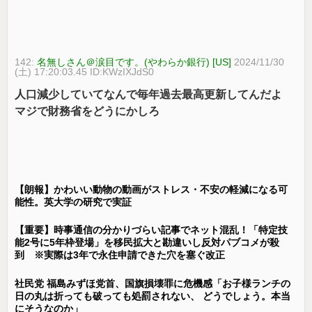
142:
名無しさん＠涙目です。(やわらか銀行) [US]
2024/11/30
(土) 17:20:03.45 ID:KWzIXJdS0
人口減少していてなんで毎年過去最高更新してんだよ
マジで財務省をどうにかしろ
【朗報】かわいい動物の動画がストレス・不安の軽減になる可
能性。英大学の研究で実証
【重要】時事通信の分かりづらい記事でネット混乱！「特定技
能2号に5年枠登場」を移民拡大と勘違いし反対パブコメが殺
到 ※実際は3年で永住申請できた穴を塞ぐ改正
社民党 福島みずほ党首、国旗損壊罪に危機感「お子様ランチの
日の丸は折っても破っても処罰されない、 どうでしょう。本当
にそうなのか」