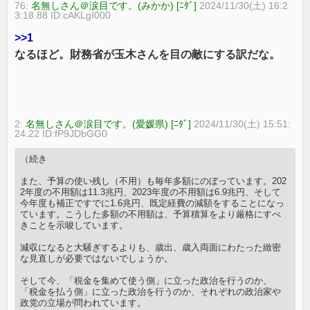
76:
名無しさん＠涙目です。(みかか) [ﾆﾀﾞ]
2024/11/30(土) 16:2
3:18.88 ID:cAKLgI000
>>1
なるほど。財務省が玉木さんを目の敵にする訳だな。
2:
名無しさん＠涙目です。(愛媛県) [ﾆﾀﾞ]
2024/11/30(土) 15:51:
24.22 ID:fP9JDbGG0
（続き
また、予算の使い残し（不用）も毎年多額にのぼっています。202
2年度の不用額は11.3兆円、2023年度の不用額は6.9兆円、そして
今年度も補正ですでに1.6兆円、既定経費の減額をすることになっ
ています。こうした多額の不用額は、予算積算をより厳格にすべ
きことを示唆しています。
減収になると大騒ぎするよりも、歳出、歳入両面にわたった緻密
な見直しが必要ではないでしょうか。
そして今、「税金を集めて使う側」に立った政治を行うのか、
「税金を払う側」に立った政治を行うのか、それぞれの政治家や
政党の立場が問われています。