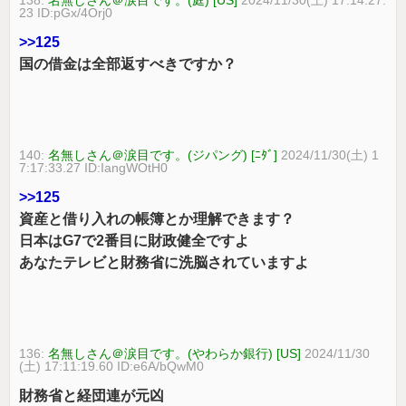
23 ID:pGx/4Orj0
>>125
国の借金は全部返すべきですか？
140:
名無しさん＠涙目です。(ジパング) [ﾆﾀﾞ]
2024/11/30(土) 1
7:17:33.27 ID:IangWOtH0
>>125
資産と借り入れの帳簿とか理解できます？
日本はG7で2番目に財政健全ですよ
あなたテレビと財務省に洗脳されていますよ
136:
名無しさん＠涙目です。(やわらか銀行) [US]
2024/11/30
(土) 17:11:19.60 ID:e6A/bQwM0
財務省と経団連が元凶