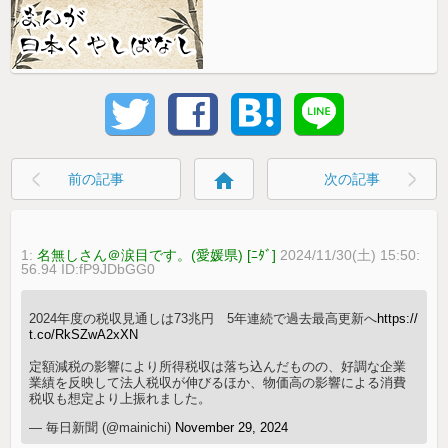
home
前の記事
次の記事
1:
名無しさん＠涙目です。(愛媛県) [ﾆﾀﾞ]
2024/11/30(土) 15:50:
56.94 ID:fP9JDbGG0
2024年度の税収見通しは73兆円 5年連続で過去最高更新へ
https://
t.co/RkSZwA2xXN
定額減税の影響により所得税収は落ち込んだものの、好調な企業
業績を反映して法人税収が伸びるほか、物価高の影響による消費
税収も想定より上振れました。
— 毎日新聞 (@mainichi)
November 29, 2024