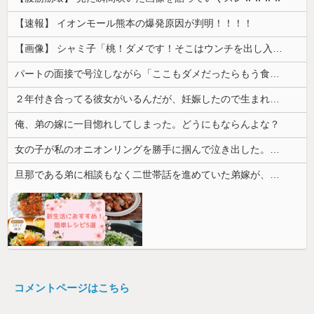
【速報】 イオンモール熊本の爆発原因が判明！！！！
【画像】 シャミ子「桃！ダメです！そこはウンチを出し入れする穴です！」
パートの面接で号泣しながら「ここもダメだったらもう食べていけないんです」って熱弁してた人がいた
２年付き合ってる彼女がいるんだが、妊娠したので生まれる前に籍を入れたいと言われた。俺は種がほぼ無いはずなのに...
俺、弟の嫁に一目惚れしてしまった。どうにもならんよな？
女の子が私のオニオンリングを勝手に掴んで泣き出した。その時に私を心配した店員を女の子の母親がどついて…
旦那である弟に相談もなく二世帯話を進めていた弟嫁が、弟と大喧嘩。その騒動で夫婦仲は最悪になったはずが…
コメントページはこちら