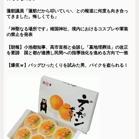
蓮舫議員「蓮舫だから叩いていい、との報道に何度も向き合っ
てきました。悔しくても」
「神聖なる場所です」靖国神社、境内におけるコスプレや軍装
の禁止を発表
【朗報】小池都知事、高市首相と会談し「墓地埋葬法」の改正
を要請 国と都が連携し民間への指導強化を進める方向で一致
【爆笑ｗ】バッグひったくりを試みた男、バイクを盗られる！