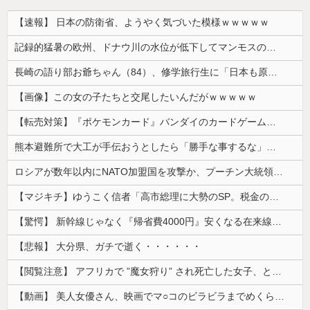
【速報】 日本の防衛省、ようやく気づいた模様ｗｗｗｗｗ
記録的猛暑の欧州、ドナウ川の水位が低下してマンモスの骨や沈没したドイツ軍の戦艦が出現
長崎の語り部お爺ちゃん（84）、修学旅行生に「日本も原爆を持たないと負ける」と言われびっくり！ 被団協代表（85）も中学生に「核を持たないで日本...
【画像】この女の子たちと交尾したいんだがｗｗｗｗｗ
【転売対策】『ポケモンカード』バンダイのカードゲームも転売対策にマイナンバー導入開始、今月から抽選販売に本人認証、公式大会にも「効果バツグン」
熊本避難所で大工が手伝おうとしたら「勝手な事するな」と行政側に止められた！との証言、内容があまりに胡散臭すぎた結果……
ロシアが数年以内にNATO加盟国を攻撃か、プーチン大統領が追い詰められ…米情報機関分析！
【マジキチ】ゆうこく信者「高市総理に大勢のSP。税金の無駄遣いです」→『山上のようなテロリストのせい』とリプされ「山上君が犯人だとまだ思っておら...
【驚愕】 新幹線じゃなく『帰省費4000円』安くなる在来線で帰省した結果ｗｗｗｗｗ
【悲報】 大分県、ガチで逝く・・・・・・
【閲覧注意】 アフリカで ”魔女狩り” され死亡した女子、とんでもなくエ□い体してると話題に
【動画】 美人女優さん、映画でマ○コのビラビラまでめくらせてしまうｗｗｗｗｗｗ