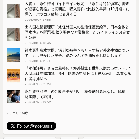
入管庁、永住許可ガイドライン改定 「永住は特に慎重な審査
が必要な資格」と初明記 収入要件は比較的早期（10月頃）に
導入 パブコメ締切は９月４日
2026/08/04 17:55
出入国在留管理庁『永住外国人の生活保護受給率、日本全体と
同水準』を問題視 収入要件など厳格化したガイドライン改定案
を公表
2026/08/04 13:45
鈴木憲和農水大臣、深刻な被害をもたらす特定外来生物につい
て「もし見かけた場合、踏みつぶす等捕殺をお願いします」
2026/08/04 11:21
『永住許可』さらに厳格化！海外親族も世帯人数にカウント、5
人以上は年収加算 ※4月以降の申請分にも遡及適用 悪質な永
住者は排除へ
2026/07/30 05:24
永住資格取消しの判断基準が判明 税金納付意思なし、脱税、
財産隠しで取消し
2026/07/26 19:52
カテゴリ：
省庁