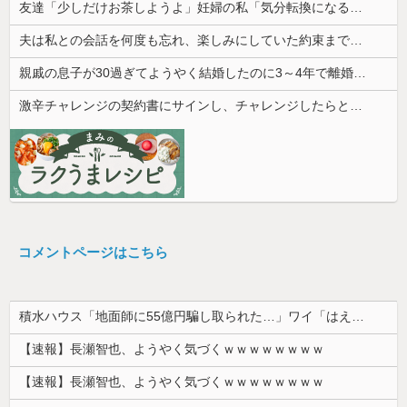
友達「少しだけお茶しようよ」妊婦の私「気分転換になるなら…」→帰宅してから思わぬ異変が起きて…
夫は私との会話を何度も忘れ、楽しみにしていた約束まで覚えていなかった。その積み重ねが限界を迎えて…
親戚の息子が30過ぎてようやく結婚したのに3～4年で離婚。相手の女性の言い分がモラハラだったらしい
激辛チャレンジの契約書にサインし、チャレンジしたらとんでもない事態になった。救急車運ばれ胃の洗浄や入院2日で10万超えて...
コメントページはこちら
積水ハウス「地面師に55億円騙し取られた…」ワイ「はえーかわいそう…会社滅茶苦茶やろなぁ」→
【速報】長瀬智也、ようやく気づくｗｗｗｗｗｗｗｗ
【速報】長瀬智也、ようやく気づくｗｗｗｗｗｗｗｗ