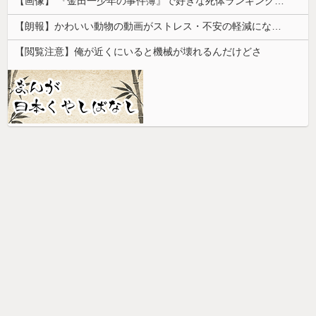
【画像】 『金田一少年の事件簿』で好きな死体ランキング１位がこちら！
【朗報】かわいい動物の動画がストレス・不安の軽減になる可能性。英大学の研究で実証
【閲覧注意】俺が近くにいると機械が壊れるんだけどさ