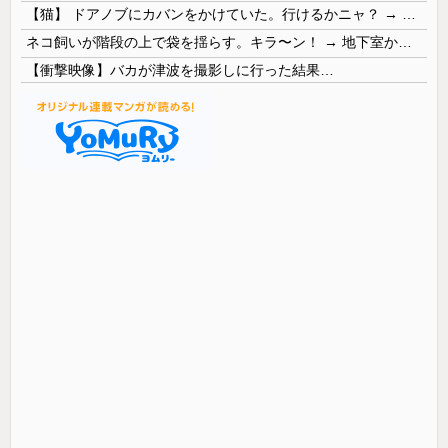
【猫】 ドアノブにカバンをかけていた。行けるかニャ？ → 猫はこうなります…
ネコ飼いが階段の上で袋を揺らす。キラ〜ン！ → 地下室からヤツが現れる…
【衝撃映像】バカが津波を撮影しに行った結果…