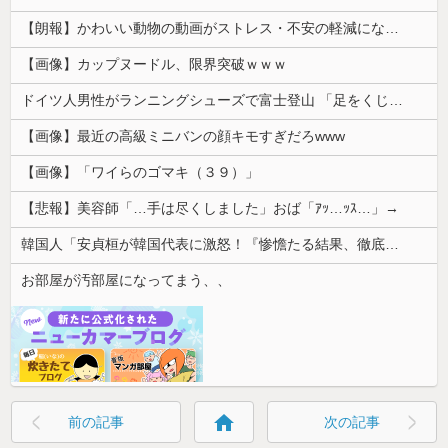
【朗報】かわいい動物の動画がストレス・不安の軽減になる可能性。英大学の研究で実証
【画像】カップヌードル、限界突破ｗｗｗ
ドイツ人男性がランニングシューズで富士登山 「足をくじいて動けない」
【画像】最近の高級ミニバンの顔キモすぎだろwww
【画像】「ワイらのゴマキ（３９）」
【悲報】美容師「…手は尽くしました」おば「ｱｯ…ｯｽ…」→
韓国人「安貞桓が韓国代表に激怒！『惨憺たる結果、徹底的な刷新が必要だ』と監督や協会を痛烈批判」
お部屋が汚部屋になってまう、、
home
前の記事
次の記事