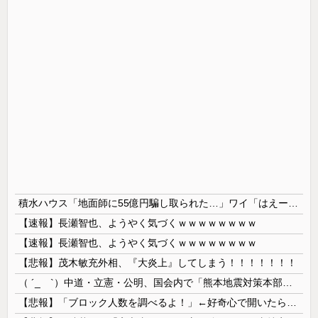
積水ハウス「地面師に55億円騙し取られた…」ワイ「はえーかわいそう…会社滅茶苦茶やろなぁ」→
【速報】長瀬智也、ようやく気づくｗｗｗｗｗｗｗｗ
【速報】長瀬智也、ようやく気づくｗｗｗｗｗｗｗｗ
【悲報】茂木敏充外相、『大炎上』してしまう！！！！！！！
（ ´_ゝ`）中道・立憲・公明、国会内で「熊本地震対策本部会議」各省庁からヒアリング・現地から意見聴取「パーティション、人手、宿泊施設の不足や、...
【悲報】「ブロック人数を調べるよ！」←好奇心で開いたら終わるサイトだった【HotTweets】