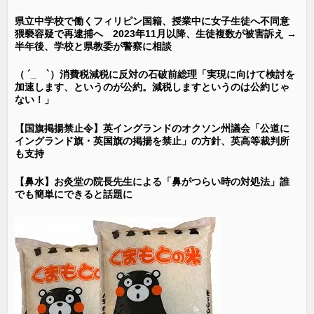
県立中学校で働くフィリピン国籍、授業中に女子生徒へ不同意
猥褻容疑で再逮捕へ 2023年11月以降、生徒複数が被害訴え →
半年後、学校と県教委が警察に相談
（ ´_ゝ`）消費税減税に反対の石破前総理「実現に向けて検討を
加速します、というのが公約。減税しますというのは公約じゃ
ない！」
【国旗掲揚禁止令】英イングランドのオクソン州議会「公道に
イングランド旗・英国旗の掲揚を禁止」の方針、英高等裁判所
も支持
【鼻水】お灸堂の院長先生による「鼻がつらい時の対処法」誰
でも簡単にできると話題に