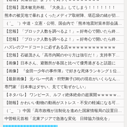
【悲報】茂木敏充外相、『大炎上』してしまう！！！！！！！
熊本の被災地で暴れまくったメディア取材陣、堪忍袋の緒が切れた地元住民が...
（ ´_ゝ`）中道・立憲・公明、国会内で「熊本地震対策本部会議」各省庁...
【悲報】「ブロック人数を調べるよ！」←好奇心で開いたら終わるサイトだっ...
【悲報】「ブロック人数を調べるよ！」←好奇心で開いたら終わるサイトだっ...
ハズレのフードコートに必ずある店ｗｗｗｗｗｗｗｗｗｗｗｗ
【悲報】石破茂さん「高市内閣のやり方は強引だ！」支持率下落の理由を指摘...
【画像】日本さん、避難所が各国と比べて優秀過ぎると話題に
【画像】 『金田一少年の事件簿』で好きな死体ランキング１位がこちら！
【最新画像】 元バレー代表・狩野舞子(38)の現在がいくらなんでも即ハ...
専門家「日本車はダサい、見てて恥ずかしい」
【ネタバレ】 ワンピース、ルフィ絶体絶命の超展開ｗｗｗｗｗｗｗｗｗｗｗ...
【朗報】かわいい動物の動画がストレス・不安の軽減になる可能性。英大学の...
（ ´_ゝ`）中国「高市政権が法制化を進めた国家情報局の設置日が7月3...
中曽根元首相「北東アジアで急激な変化 日韓協力強化を」