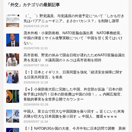
「外交」カテゴリの最新記事
（ ´_ゝ`）野党議員、与党議員の外遊予定について「しかも行き
先はパプアニューギニア。まさかバカンス？」を削除し謝罪
2026/07/19 15:29
茂木外相・小泉防衛相、NATO首脳会議出席 NATO事務総長、
中国の弾道ミサイル攻撃実験について「中国を甘く見てはいけ
ない」
2026/07/09 11:01
高市首相、野党の休みで国会日程が遅れたためNATO首脳会議出
席を見送り ※議長国のトルコは高市首相を招待
2026/07/07 08:13
【！】日本とイギリス、日英同盟を強化「経済安全保障に関す
る日英共同宣言」を発表
2026/06/16 11:29
【ｗ】小泉防衛大臣に完敗した中国、外交部が反論「日本の防
衛予算は9兆円！日本の防衛費は中国の3倍！」→ 内閣広報官、
客観的事実を全世界公開でカウンター
2026/06/04 02:28
中国人、富士山で巨大な中国国旗を振り回す → 近くにいた米海
兵隊が巨大な日本国旗を振り回す → 中国人、撤退ｗｗｗｗ
2026/05/07 11:34
【！】NATO約30か国の大使、今月中旬に日本訪問で調整 異例