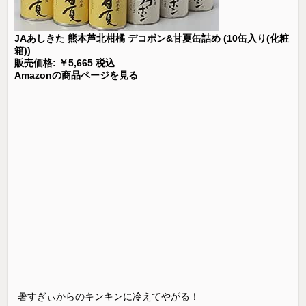
JAあしきた 熊本芦北柑橘 デコポン&甘夏缶詰め (10缶入り(化粧
箱))
販売価格: ￥5,665 税込
Amazonの商品ページを見る
暑すぎぃからのキンキンに冷えてやがる！