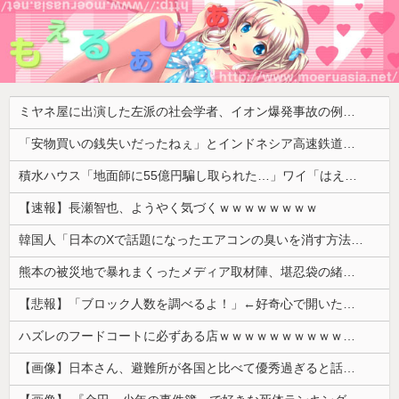
ミヤネ屋に出演した左派の社会学者、イオン爆発事故の例のテナントに理解を示して……
「安物買いの銭失いだったねぇ」とインドネシア高速鉄道の最終処分に日本側騒然、国家予算は使わないというと何が財源なんだ？
積水ハウス「地面師に55億円騙し取られた…」ワイ「はえーかわいそう…会社滅茶苦茶やろなぁ」→
【速報】長瀬智也、ようやく気づくｗｗｗｗｗｗｗｗ
韓国人「日本のXで話題になったエアコンの臭いを消す方法をご覧ください」→「これマジ？」
熊本の被災地で暴れまくったメディア取材陣、堪忍袋の緒が切れた地元住民が苦情を寄せまくった結果……
【悲報】「ブロック人数を調べるよ！」←好奇心で開いたら終わるサイトだった【HotTweets】
ハズレのフードコートに必ずある店ｗｗｗｗｗｗｗｗｗｗｗｗ
【画像】日本さん、避難所が各国と比べて優秀過ぎると話題に