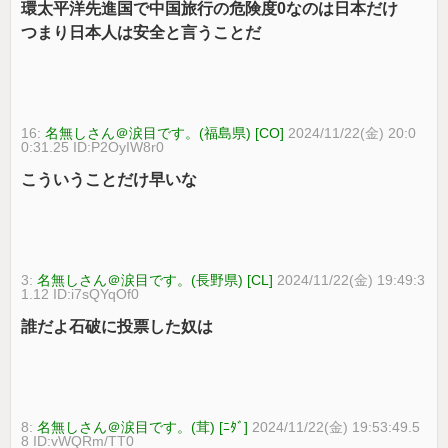
環太平洋先進国で中国旅行の危険度0なのは日本だけ
つまり日本人は安全と言うことだ
16:
名無しさん＠涙目です。(福島県) [CO]
2024/11/22(金) 20:0
0:31.25 ID:P2OyIW8r0
こういうことだけ早いな
3:
名無しさん＠涙目です。(長野県) [CL]
2024/11/22(金) 19:49:3
1.12 ID:i7sQYqOf0
誰だよ石破に投票した奴は
8:
名無しさん＠涙目です。(茸) [ﾆﾀﾞ]
2024/11/22(金) 19:53:49.5
8 ID:vWQRm/TT0