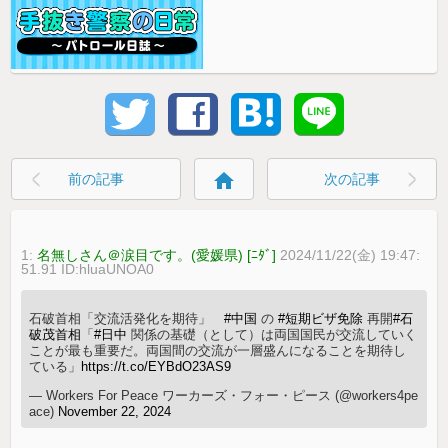
home
前の記事
次の記事
1:
名無しさん＠涙目です。(愛媛県) [ﾆﾀﾞ]
2024/11/22(金) 19:47:
51.91 ID:hluaUNOA0
石破首相「交流活発化を期待」
#中国
の
#短期ビザ免除
再開
#石
破茂首相
「
#日中
関係の基礎（として）は両国国民が交流していく
ことが最も重要だ。両国間の交流が一層盛んになることを期待し
ている」
https://t.co/EYBdO23AS9
— Workers For Peace ワーカーズ・フォー・ピース (@workers4pe
ace)
November 22, 2024