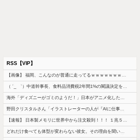
RSS【VIP】
【画像】 福岡、こんなのが普通に走ってるｗｗｗｗｗｗｗｗｗｗｗｗｗｗｗｗｗｗｗｗｗｗｗｗｗｗｗｗｗｗｗｗｗｗｗｗｗｗｗｗ
（ ´_ゝ`）中道幹事長、食料品消費税2年間1%の閣議決定を批判 → 記者「中道改革連合は食料品消費税ゼロを公約に掲げていたが？」→ 階猛氏「
海外「ディズニーがゴミのようだ！」日本がアニメ化した米人気SF作品に絶賛の声が殺到中
野田クリスタルさん「イラストレーターの人が『AIに仕事を奪われる』って言ってるけど、あなた達は"仕事を奪う側"じゃない？」
【速報】 日本製メモリに世界中から注文殺到！！！ １兆５０００億円で工場増築へ
どれだけ食べても体型が変わらない彼女。その理由を聞いたら、思いもしなかった方法で維持していて…