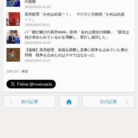
の規模
2026/04/09 10:26
高市総理「かめはめ波～！」 マクロン大統領「かめはめ波
～！」
2026/04/02 00:11
パ「媚び媚びの高市www」欧米「あれは彼女の戦略」「彼女は
何が求められているかを理解し、実行し成功した」
2026/03/24 19:49
【速報】高市総理、各国を調整し見事に戦争を止めていた事が
判明 戦争を止めたのはママではなかった
2026/03/24 11:15
カテゴリ：
外交
home
前の記事
次の記事