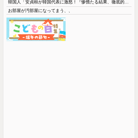
韓国人「安貞桓が韓国代表に激怒！『惨憺たる結果、徹底的な刷新が必要だ』と監督や協会を痛烈批判」
お部屋が汚部屋になってまう、、