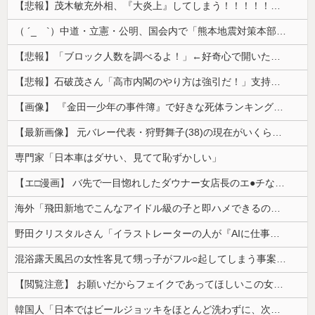
【悲報】茂木敏充外相、『大炎上』してしまう！！！！！！！
（ ´_ゝ`）中道・立憲・公明、国会内で「熊本地震対策本部会議」各省庁からヒアリング・現地から意見聴取「パーティション、人手、宿泊施設の不足や、...
【悲報】「ブロック人数を調べるよ！」←好奇心で開いたら終わるサイトだった【HotTweets】
【悲報】石破茂さん「高市内閣のやり方は強引だ！」支持率下落の理由を指摘 → ﾈｯﾄ「お前が言うな」「鳥取県だけ減税無しで！」 ｗｗｗｗｗｗｗｗｗ...
【画像】 『金田一少年の事件簿』で好きな死体ランキング１位がこちら！
【最新画像】 元バレー代表・狩野舞子(38)の現在がいくらなんでも即ハボすぎる！
専門家「日本車はダサい、見てて恥ずかしい」
【エ□漫画】 バ先で一目惚れしたダウナー女店長のエ●チなサービスで給料0円…！弱点チクビ責めでイカせまくってわからせる…！
海外「飛田新地でこんなアイドル級の子と即ハメできるのかよ」⇒ 晒された無修正動画がコチラ
野田クリスタルさん「イラストレーターの人が『AIに仕事を奪われる』って言ってるけど、あなた達は"仕事を奪う側"じゃない？」
混浴露天風呂の女性客見て甥っ子がフル○起してしまう事案が発生 part4
【閲覧注意】 お願いだからフェイクであってほしいこの女児の動画、本物だった…
韓国人「日本ではビールジョッキをほとんど洗わずに、次の客に出すんだ！ これが証拠の映像だ!!」……あー、なるほどですねー。韓国には「アレ」がないんだ？