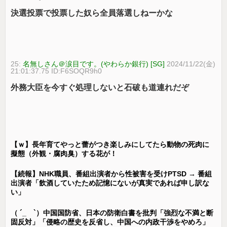
決選投票で投票した奴ら全員落選しねーかな
25:
名無しさん＠涙目です。(やわらか銀行) [SG]
2024/11/22(金)
21:01:37.75 ID:F6SOQR9h0
外務大臣を今すぐ処理しないと石破も道連れだぞ
【ｗ】長年育てやっと蕾がつき楽しみにしてたら動物の死肉に
擬態（外観・腐肉臭）する花が！
【続報】NHK職員、番組出演者から性被害を受けPTSD → 番組
出演者「飲酒していたため記憶にないが真実であれば申し訳な
い」
（ ´_ゝ`）中国国防省、日本の防衛白書を批判「強烈な不満と断
固反対」「侵略の歴史を反省し、中国への内政干渉をやめろ」