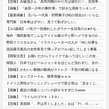
【悲報】石破茂さん「高市内閣のやり方は強引だ！」支持率下落の理由を指摘 → ﾈｯﾄ「お前が言うな」「鳥取県だけ減税無しで！」 ｗｗｗｗｗｗｗｗｗ...
【画像】 『金田一少年の事件簿』で好きな死体ランキング１位がこちら！
【最新画像】 元バレー代表・狩野舞子(38)の現在がいくらなんでも即ハボすぎる！
専門家「日本車はダサい、見てて恥ずかしい」
【エ□漫画】 バ先で一目惚れしたダウナー女店長のエ●チなサービスで給料0円…！弱点チクビ責めでイカせまくってわからせる…！
海外「飛田新地でこんなアイドル級の子と即ハメできるのかよ」⇒ 晒された無修正動画がコチラ
野田クリスタルさん「イラストレーターの人が『AIに仕事を奪われる』って言ってるけど、あなた達は"仕事を奪う側"じゃない？」
混浴露天風呂の女性客見て甥っ子がフル○起してしまう事案が発生 part4
【閲覧注意】 お願いだからフェイクであってほしいこの女児の動画、本物だった…
韓国人「日本ではビールジョッキをほとんど洗わずに、次の客に出すんだ！ これが証拠の映像だ!!」……あー、なるほどですねー。韓国には「アレ」がないんだ？
【朗報】かわいい動物の動画がストレス・不安の軽減になる可能性。英大学の研究で実証
【画像】カップヌードル、限界突破ｗｗｗ
ドイツ人男性がランニングシューズで富士登山 「足をくじいて動けない」
【画像】最近の高級ミニバンの顔キモすぎだろwww
【画像】「ワイらのゴマキ（３９）」
【悲報】美容師「…手は尽くしました」おば「ｱｯ…ｯｽ…」→