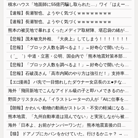
積水ハウス「地面師に55億円騙し取られた…」ワイ「はえーかわいそう…会社滅茶苦茶やろなぁ」→
【速報】長瀬智也、ようやく気づくｗｗｗｗｗｗｗｗ
【速報】長瀬智也、ようやく気づくｗｗｗｗｗｗｗｗ
熊本の被災地で暴れまくったメディア取材陣、堪忍袋の緒が切れた地元住民が苦情を寄せまくった結果……
【悲報】茂木敏充外相、『大炎上』してしまう！！！！！！！
【悲報】「ブロック人数を調べるよ！」←好奇心で開いたら終わるサイトだった【HotTweets】
（ ´_ゝ`）中道・立憲・公明、国会内で「熊本地震対策本部会議」各省庁からヒアリング・現地から意見聴取「パーティション、人手、宿泊施設の不足や、...
【悲報】「ブロック人数を調べるよ！」←好奇心で開いたら終わるサイトだった【HotTweets】
【悲報】石破茂さん「高市内閣のやり方は強引だ！」支持率下落の理由を指摘 → ﾈｯﾄ「お前が言うな」「鳥取県だけ減税無しで！」 ｗｗｗｗｗｗｗｗｗ...
【エ□漫画】 バ先で一目惚れしたダウナー女店長のエ●チなサービスで給料0円…！弱点チクビ責めでイカせまくってわからせる…！
海外「飛田新地でこんなアイドル級の子と即ハメできるのかよ」⇒ 晒された無修正動画がコチラ
野田クリスタルさん「イラストレーターの人が『AIに仕事を奪われる』って言ってるけど、あなた達は"仕事を奪う側"じゃない？」
【朗報】かわいい動物の動画がストレス・不安の軽減になる可能性。英大学の研究で実証
熊本地震、「九州自動車道は混んでない」と実況しながら被災地へ向かう有名アナなどに批判殺到 全国紙記者「最新の状況をいち早く伝えることは報道機関としての責務」「情報を取り上げることには大きな意義がある」
海外「日本よ、お前がナンバーワンだ」 熊本地震直後の日本の対応のスピードに世界が衝撃
【猫】 ドアノブにカバンをかけていた。行けるかニャ？ → 猫はこうなります…