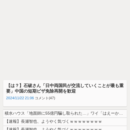
【は？】石破さん「日中両国民が交流していくことが最も重
要」中国の短期ビザ免除再開を歓迎
2024/11/22 21:06
コメント(47)
積水ハウス「地面師に55億円騙し取られた…」ワイ「はえーかわいそう…会...
【速報】長瀬智也、ようやく気づくｗｗｗｗｗｗｗｗ
【速報】長瀬智也、ようやく気づくｗｗｗｗｗｗｗｗ