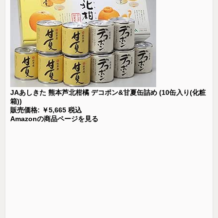
JAあしきた 熊本芦北柑橘 デコポン&甘夏缶詰め (10缶入り(化粧
箱))
販売価格: ￥5,665 税込
Amazonの商品ページを見る