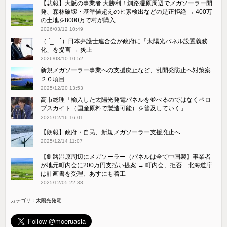
【悲報】大阪の事業者 大勝利！釧路湿原周辺でメガソーラー開
発、森林破壊・基準値超えのヒ素検出などの是正拒絶 → 400万
の土地を8000万で村が購入
2026/03/12 10:49
（ ´_ゝ`）日本弁護士連合会が政府に「太陽光パネル設置義務
化」を提言 → 炎上
2026/03/10 10:52
新規メガソーラー事業への支援廃止など、乱開発防止へ対策案
２０項目
2025/12/20 13:53
高市総理「輸入した太陽光発電パネルを並べるのではなくペロ
ブスカイト（国産原料で製造可能）を普及していく」
2025/12/16 16:01
【朗報】政府・自民、新規メガソーラー支援廃止へ
2025/12/14 11:07
【釧路湿原周辺にメガソーラー（パネルは全て中国製】事業者
が地元町内会に200万円支払い提案 → 町内会、拒否 北海道庁
は計画書を受理、あすにも着工
2025/12/05 22:38
カテゴリ：
太陽光発電