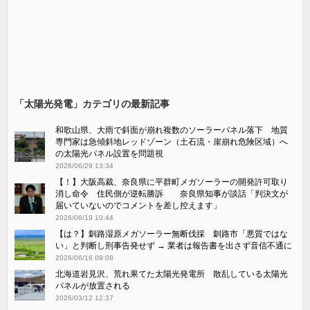
「太陽光発電」カテゴリの最新記事
和歌山県、大雨で斜面が崩れ複数のソーラーパネル落下 地質
専門家は急傾斜地レッドゾーン（土石流・崖崩れ危険区域）へ
の太陽光パネル設置を問題視
2026/06/29 13:34
【！】大阪高裁、奈良県に平群町メガソーラーの開発許可取り
消し命令 住民側が逆転勝訴 奈良県知事が談話「判決文が
届いていないのでコメントを差し控えます」
2026/06/19 10:44
【は？】釧路湿原メガソーラー無断伐採 釧路市「悪質ではな
い」と判断し刑事告発せず → 業者は報告書を出さず音信不通に
2026/06/16 09:08
北海道岩見沢、荒れ果てた太陽光発電所 散乱している太陽光
パネルが放置される
2026/03/12 12:37