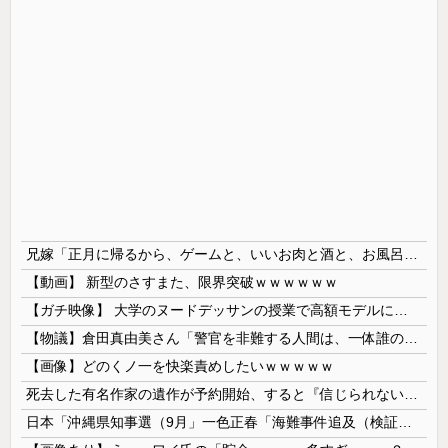
兄嫁「正月に帰るから、ゲームと、いいお肉と酒と、お風呂グッズの準備しとけよ」寝起きの私「知るかボケ」兄嫁「キィィィィー！！！！」私「あ…」
【動画】 新型のさすまた、限界突破ｗｗｗｗｗｗ
【ガチ映像】 大学のヌードデッサンの授業で高額モデルに依頼したら○○○が凄すぎた動画、お前らの想像の20倍は凄い
【物議】倉田真由美さん「警官を非難する人間は、一体誰の命を守りたいのか」
【画像】どのくノ一を快楽責めしたいｗｗｗｗｗ
死去した有名作家の遺作が予約開始、すると『信じられない問い合わせがあった』と書店員が明らかにして……
日本「沖縄県知事選（9月」一色正春「海難事件追及（検証」八重山日報「抗議団体が危険航行（生徒乗せ制限区域侵入」第三者委員会「抗議団体の構成組織は...