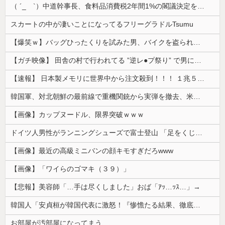
（ ´_ゝ`）中道幹事長、食料品消費税2年間1%の閣議決定を批判 → 記者「中道改革連合は食料品消費税ゼロを公約に掲げていたが？」→ 階猛氏「
スカートの中が凄いことになってるフリーグラドルTsumu
【爆笑ｗ】バッグひったくりを試みた男、バイクを盗られる！
【ガチ映像】 田舎の村で行われてる ”逆レ●プ祭り” で男に跨って無理矢理チ●コを挿入する女の動画がエ□すぎる…
【速報】 日本製メモリに世界中から注文殺到！！！ １兆５０００億円で工場増築へ
韓国軍、対北朝鮮の最前線で重機関銃から実弾を撤去、米韓合同演習では米軍の無人機を「北朝鮮の侵入だ！」と迎撃一歩手前まで……ゆるんでるなぁ
【画像】カップヌードル、限界突破ｗｗｗ
ドイツ人男性がランニングシューズで富士登山 「足をくじいて動けない」
【画像】最近の高級ミニバンの顔キモすぎだろwww
【画像】「ワイらのゴマキ（３９）」
【悲報】美容師「…手は尽くしました」おば「ｱｯ…ｯｽ…」→
韓国人「安貞桓が韓国代表に激怒！『惨憺たる結果、徹底的な刷新が必要だ』と監督や協会を痛烈批判」
お部屋が汚部屋になってまう、、