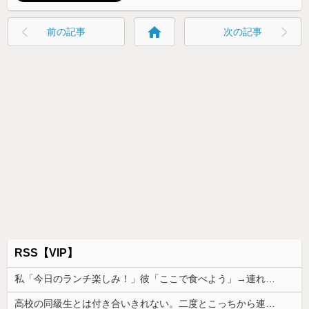
home
前の記事
次の記事
RSS【VIP】
私「今日のランチ楽しみ！」彼「ここで食べよう」→連れて行かれた店はホムセン内のラーメン店で、さらに注文内容まで決められていて…
高校の同級生とは付き合いきれない。二度とこっちから連絡しないし誘われても断る