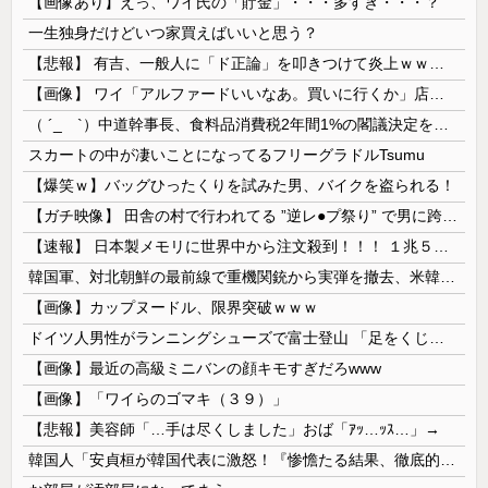
【画像あり】えっ、ワイ氏の「貯金」・・・多すぎ・・・？
一生独身だけどいつ家買えばいいと思う？
【悲報】 有吉、一般人に「ド正論」を叩きつけて炎上ｗｗｗｗｗｗｗｗ
【画像】 ワイ「アルファードいいなあ。買いに行くか」店員「ほいっ見積もりな！」ワイ「金額おかしくね？」←お前らもそう思うよな？？？？？
（ ´_ゝ`）中道幹事長、食料品消費税2年間1%の閣議決定を批判 → 記者「中道改革連合は食料品消費税ゼロを公約に掲げていたが？」→ 階猛氏「
スカートの中が凄いことになってるフリーグラドルTsumu
【爆笑ｗ】バッグひったくりを試みた男、バイクを盗られる！
【ガチ映像】 田舎の村で行われてる ”逆レ●プ祭り” で男に跨って無理矢理チ●コを挿入する女の動画がエ□すぎる…
【速報】 日本製メモリに世界中から注文殺到！！！ １兆５０００億円で工場増築へ
韓国軍、対北朝鮮の最前線で重機関銃から実弾を撤去、米韓合同演習では米軍の無人機を「北朝鮮の侵入だ！」と迎撃一歩手前まで……ゆるんでるなぁ
【画像】カップヌードル、限界突破ｗｗｗ
ドイツ人男性がランニングシューズで富士登山 「足をくじいて動けない」
【画像】最近の高級ミニバンの顔キモすぎだろwww
【画像】「ワイらのゴマキ（３９）」
【悲報】美容師「…手は尽くしました」おば「ｱｯ…ｯｽ…」→
韓国人「安貞桓が韓国代表に激怒！『惨憺たる結果、徹底的な刷新が必要だ』と監督や協会を痛烈批判」