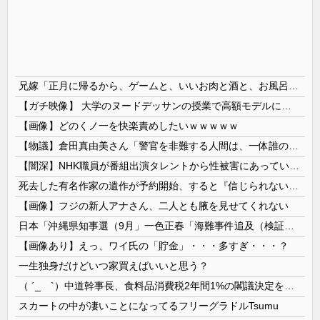
兄嫁「正月に帰るから、ゲームと、いいお肉と酒と、お風呂グッズの準備しとけよ」寝起きの私「知るかボケ」兄嫁「キィィィィー！！！！」私「あ…」
【ガチ映像】 大学のヌードデッサンの授業で高額モデルに依頼したら○○○が凄すぎた動画、お前らの想像の20倍は凄い
【画像】どのくノ一を快楽責めしたいｗｗｗｗｗ
【物議】倉田真由美さん「警官を非難する人間は、一体誰の命を守りたいのか」
【闇深】NHK職員が番組出演タレントから性被害にあっていたことが発覚してしまう・・・
死去した有名作家の遺作が予約開始、すると『信じられない問い合わせがあった』と書店員が明らかにして……
【画像】フジの新人アナさん、二人とも腋を見せてくれない
日本「沖縄県知事選（9月」一色正春「海難事件追及（検証」八重山日報「抗議団体が危険航行（生徒乗せ制限区域侵入」第三者委員会「抗議団体の構成組織は...
【画像あり】えっ、ワイ氏の「貯金」・・・多すぎ・・・？
一生独身だけどいつ家買えばいいと思う？
（ ´_ゝ`）中道幹事長、食料品消費税2年間1%の閣議決定を批判 → 記者「中道改革連合は食料品消費税ゼロを公約に掲げていたが？」→ 階猛氏「
スカートの中が凄いことになってるフリーグラドルTsumu