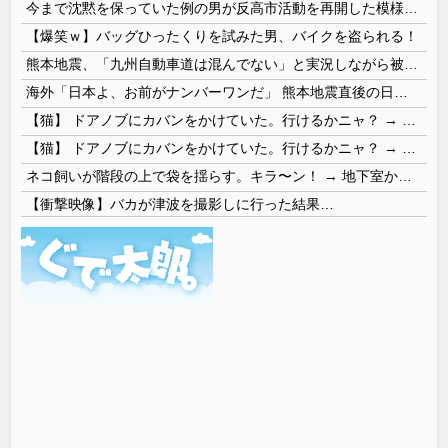
今まで沈黙を保っていた例の男が反高市活動を再開した模様、財務省を手を組んでの返り咲きが狙いか？
【爆笑ｗ】バッグひったくりを試みた男、バイクを盗られる！
熊本地震、「九州自動車道は混んでない」と実況しながら被災地へ向かう有名アナなどに批判殺到 全国紙記者「最新の状況をいち早く伝えることは報道機関としての責務」「情報を取り上げることには大きな意義がある」
海外「日本よ、お前がナンバーワンだ」 熊本地震直後の日本の対応のスピードに世界が衝撃
【猫】 ドアノブにカバンをかけていた。行けるかニャ？ → 猫はこうなります…
【猫】 ドアノブにカバンをかけていた。行けるかニャ？ → 猫はこうなります…
ネコ飼いが階段の上で袋を揺らす。キラ〜ン！ → 地下室からヤツが現れる…
【衝撃映像】バカが津波を撮影しに行った結果…