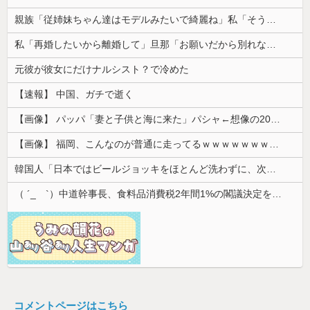
親族「従姉妹ちゃん達はモデルみたいで綺麗ね」私「そうですか…」→同じ席で比べられ続けた私は複雑な気持ちになり…
私「再婚したいから離婚して」旦那「お願いだから別れないで！」→そこへ間男から写真が届き、事態が急変して…
元彼が彼女にだけナルシスト？で冷めた
【速報】 中国、ガチで逝く
【画像】 パッパ「妻と子供と海に来た」パシャ←想像の200倍は神々しくて草
【画像】 福岡、こんなのが普通に走ってるｗｗｗｗｗｗｗｗｗｗｗｗｗｗｗｗｗｗｗｗｗｗｗｗｗｗｗｗｗｗｗｗｗｗｗｗｗｗｗｗ
韓国人「日本ではビールジョッキをほとんど洗わずに、次の客に出すんだ！ これが証拠の映像だ!!」……あー、なるほどですねー。韓国には「アレ」がな...
（ ´_ゝ`）中道幹事長、食料品消費税2年間1%の閣議決定を批判 → 記者「中道改革連合は食料品消費税ゼロを公約に掲げていたが？」→ 階猛氏「
コメントページはこちら