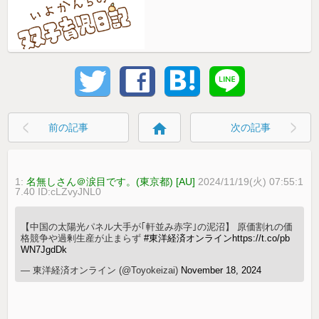
home
前の記事
次の記事
1:
名無しさん＠涙目です。(東京都) [AU]
2024/11/19(火) 07:55:1
7.40 ID:cLZvyJNL0
【中国の太陽光パネル大手が｢軒並み赤字｣の泥沼】 原価割れの価
格競争や過剰生産が止まらず
#東洋経済オンライン
https://t.co/pb
WN7JgdDk
— 東洋経済オンライン (@Toyokeizai)
November 18, 2024