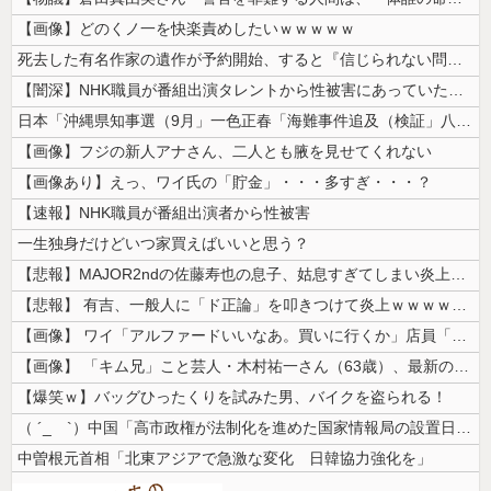
【画像】どのくノ一を快楽責めしたいｗｗｗｗｗ
死去した有名作家の遺作が予約開始、すると『信じられない問い合わせがあっ...
【闇深】NHK職員が番組出演タレントから性被害にあっていたことが発覚し...
日本「沖縄県知事選（9月」一色正春「海難事件追及（検証」八重山日報「抗...
【画像】フジの新人アナさん、二人とも腋を見せてくれない
【画像あり】えっ、ワイ氏の「貯金」・・・多すぎ・・・？
【速報】NHK職員が番組出演者から性被害
一生独身だけどいつ家買えばいいと思う？
【悲報】MAJOR2ndの佐藤寿也の息子、姑息すぎてしまい炎上wwww...
【悲報】 有吉、一般人に「ド正論」を叩きつけて炎上ｗｗｗｗｗｗｗｗ
【画像】 ワイ「アルファードいいなあ。買いに行くか」店員「ほいっ見積も...
【画像】 「キム兄」こと芸人・木村祐一さん（63歳）、最新の松本人志さ...
【爆笑ｗ】バッグひったくりを試みた男、バイクを盗られる！
（ ´_ゝ`）中国「高市政権が法制化を進めた国家情報局の設置日が7月3...
中曽根元首相「北東アジアで急激な変化 日韓協力強化を」