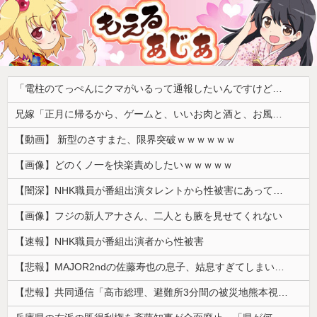
「電柱のてっぺんにクマがいるって通報したいんですけど」電線のすぐ横で腕木にしがみつく一頭【海外の反応】
兄嫁「正月に帰るから、ゲームと、いいお肉と酒と、お風呂グッズの準備しとけよ」寝起きの私「知るかボケ」兄嫁「キィィィィー！！！！」私「あ…」
【動画】 新型のさすまた、限界突破ｗｗｗｗｗｗ
【画像】どのくノ一を快楽責めしたいｗｗｗｗｗ
【闇深】NHK職員が番組出演タレントから性被害にあっていたことが発覚してしまう・・・
【画像】フジの新人アナさん、二人とも腋を見せてくれない
【速報】NHK職員が番組出演者から性被害
【悲報】MAJOR2ndの佐藤寿也の息子、姑息すぎてしまい炎上wwwww
【悲報】共同通信「高市総理、避難所3分間の被災地熊本視察動画に批判！」 → 内閣報道官「避難所視察は51分間！大変な状況の中で、1時間近く受け入れていただき、感謝！」