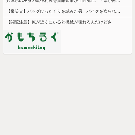
兵庫県の左派の既得利権を斎藤知事が全面廃止、「県が何をするねん？」と存在意義そのものが不明で……
【爆笑ｗ】バッグひったくりを試みた男、バイクを盗られる！
【閲覧注意】俺が近くにいると機械が壊れるんだけどさ