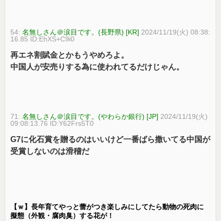
54:
名無しさん＠涙目です。(長野県) [KR]
2024/11/19(火) 08:38:
16.85 ID:EhXS+C9i0
再エネ割賦金とかもうやめろよ。
中国人が安売りする為に使われてるだけじゃん。
71:
名無しさん＠涙目です。(やわらか銀行) [JP]
2024/11/19(火)
09:08:13.76 ID:Y62Frs5T0
G7に化石賞を贈るのはいいけど一番ばら撒いてる中国が
受賞しないのは滑稽だ
【ｗ】長年育てやっと蕾がつき楽しみにしてたら動物の死肉に
擬態（外観・腐肉臭）する花が！