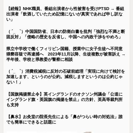
【続報】NHK職員、番組出演者から性被害を受けPTSD → 番組
出演者「飲酒していたため記憶にないが真実であれば申し訳な
い」
（ ´_ゝ`）中国国防省、日本の防衛白書を批判「強烈な不満と断
固反対」「侵略の歴史を反省し、中国への内政干渉をやめろ」
県立中学校で働くフィリピン国籍、授業中に女子生徒へ不同意
猥褻容疑で再逮捕へ 2023年11月以降、生徒複数が被害訴え →
半年後、学校と県教委が警察に相談
（ ´_ゝ`）消費税減税に反対の石破前総理「実現に向けて検討を
加速します、というのが公約。減税しますというのは公約じゃ
ない！」
【国旗掲揚禁止令】英イングランドのオクソン州議会「公道に
イングランド旗・英国旗の掲揚を禁止」の方針、英高等裁判所
も支持
【鼻水】お灸堂の院長先生による「鼻がつらい時の対処法」誰
でも簡単にできると話題に