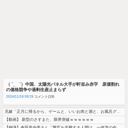
（ ´_ゝ`）中国、太陽光パネル大手が軒並み赤字 原価割れ
の価格競争や過剰生産止まらず
2024/11/19 09:29
コメント(19)
兄嫁「正月に帰るから、ゲームと、いいお肉と酒と、お風呂グッズの準備しと...
【動画】 新型のさすまた、限界突破ｗｗｗｗｗｗ
【物議】倉田真由美さん「警官を非難する人間は、一体誰の命を守りたいのか...