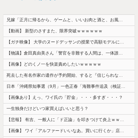
兄嫁「正月に帰るから、ゲームと、いいお肉と酒と、お風呂グッズの準備しとけよ」寝起きの私「知るかボケ」兄嫁「キィィィィー！！！！」私「あ…」
【動画】 新型のさすまた、限界突破ｗｗｗｗｗｗ
【ガチ映像】 大学のヌードデッサンの授業で高額モデルに依頼したら○○○が凄すぎた動画、お前らの想像の20倍は凄い
【物議】倉田真由美さん「警官を非難する人間は、一体誰の命を守りたいのか」
【画像】どのくノ一を快楽責めしたいｗｗｗｗｗ
死去した有名作家の遺作が予約開始、すると『信じられない問い合わせがあった』と書店員が明らかにして……
日本「沖縄県知事選（9月」一色正春「海難事件追及（検証」八重山日報「抗議団体が危険航行（生徒乗せ制限区域侵入」第三者委員会「抗議団体の構成組織は...
【画像あり】えっ、ワイ氏の「貯金」・・・多すぎ・・・？
一生独身だけどいつ家買えばいいと思う？
【悲報】 有吉、一般人に「ド正論」を叩きつけて炎上ｗｗｗｗｗｗｗｗ
【画像】 ワイ「アルファードいいなあ。買いに行くか」店員「ほいっ見積もりな！」ワイ「金額おかしくね？」←お前らもそう思うよな？？？？？