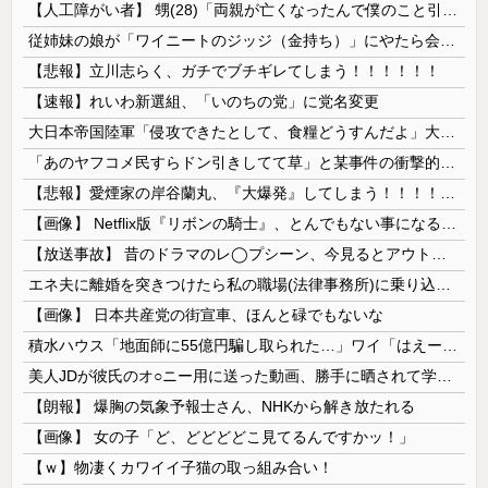
【人工障がい者】 甥(28)「両親が亡くなったんで僕のこと引き取ってほしいんですけど！」なんでいい年したヒキニートを引き取らなきゃいけないんだ...
従姉妹の娘が「ワイニートのジッジ（金持ち）」にやたら会いに来る理由ｗｗｗｗｗ
【悲報】立川志らく、ガチでブチギレてしまう！！！！！！
【速報】れいわ新選組、「いのちの党」に党名変更
大日本帝国陸軍「侵攻できたとして、食糧どうすんだよ」大本営「現地調達」陸軍「え？」
「あのヤフコメ民すらドン引きしてて草」と某事件の衝撃的な公判が話題に、なんか変な力が働いてんのかってくらい……
【悲報】愛煙家の岸谷蘭丸、『大爆発』してしまう！！！！！！
【画像】 Netflix版『リボンの騎士』、とんでもない事になるｗｗｗｗｗ
【放送事故】 昔のドラマのレ◯プシーン、今見るとアウトすぎる・・・
エネ夫に離婚を突きつけたら私の職場(法律事務所)に乗り込んできた 堂々と「離婚の法律相談です。母の薦めでこちらに参りました」と言っているが、...
【画像】 日本共産党の街宣車、ほんと碌でもないな
積水ハウス「地面師に55億円騙し取られた…」ワイ「はえーかわいそう…会社滅茶苦茶やろなぁ」
美人JDが彼氏のオ○ニー用に送った動画、勝手に晒されて学校中の”共有オカズ” にされる
【朗報】 爆胸の気象予報士さん、NHKから解き放たれる
【画像】 女の子「ど、どどどどこ見てるんですかッ！」
【ｗ】物凄くカワイイ子猫の取っ組み合い！