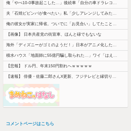
俺「やべ10-0事故起こした…」後続車「自分の車ドラレコついてますけど、映像入ります？」→助け舟かと思った相手の一言にモヤモヤして…
夫「石焼ビビンバが食べたい」私「少しアレンジしてみたよ」→出した瞬間、夫の機嫌が急変して…
俺の彼女が実家に帰省。ついでに「お見合い」してたことが発覚した
【画像】 日本共産党の街宣車、ほんと碌でもないな
海外「ディズニーがゴミのようだ！」日本がアニメ化した米人気SF作品に絶賛の声が殺到中
積水ハウス「地面師に55億円騙し取られた…」ワイ「はえーかわいそう…会社滅茶苦茶やろなぁ」
【悲報】 ドル円、年末150円割れへｗｗｗｗｗ
【速報】 俳優・佐藤二郎さんX更新、フジテレビと縁切り宣言「僕のところは全てカットしてほしい、僕は心から、もうフジとは関わりたくないです」
コメントページはこちら