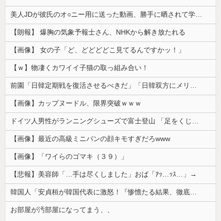
美人JDが彼氏のオ○ニー用に送った動画、勝手に晒されて学校中の”共有オカズ” にされる
【朗報】 爆胸の気象予報士さん、NHKから解き放たれる
【画像】 女の子「ど、どどどどこ見てるんですかッ！」
【ｗ】物凄くカワイイ子猫の取っ組み合い！
前園「日韓定期戦を復活させるべきだ」「日韓双方にメリットがある」……日本へのメリットがなにもないんですが、それは
【画像】カップヌードル、限界突破ｗｗｗ
ドイツ人男性がランニングシューズで富士登山 「足をくじいて動けない」
【画像】最近の高級ミニバンの顔キモすぎだろwww
【画像】「ワイらのゴマキ（３９）」
【悲報】美容師「…手は尽くしました」おば「ｱｯ…ｯｽ…」→
韓国人「安貞桓が韓国代表に激怒！『惨憺たる結果、徹底的な刷新が必要だ』と監督や協会を痛烈批判」
お部屋が汚部屋になってまう、、