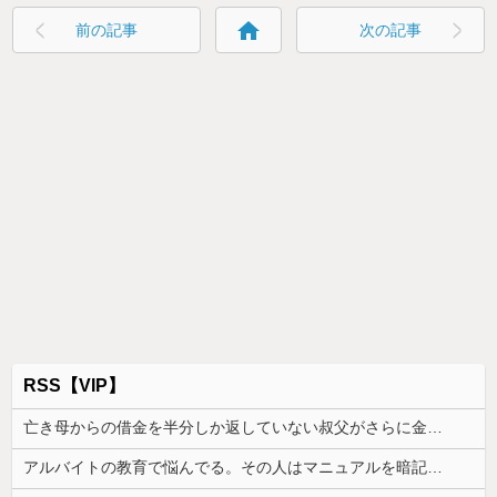
home
前の記事
次の記事
RSS【VIP】
亡き母からの借金を半分しか返していない叔父がさらに金を貸してほしいと訪ねてきた。完済するまで貸せないと断ると…
アルバイトの教育で悩んでる。その人はマニュアルを暗記して機械のように繰り返すロボットタイプ