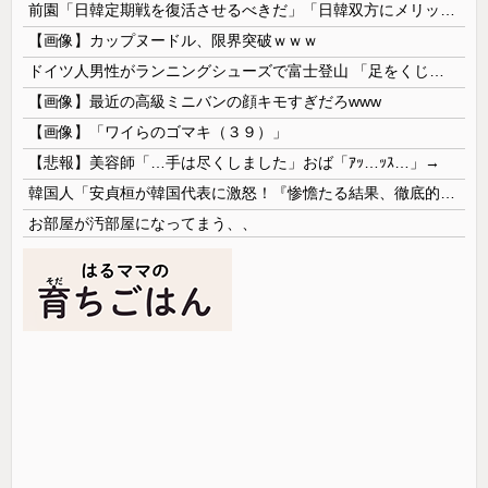
前園「日韓定期戦を復活させるべきだ」「日韓双方にメリットがある」……日本へのメリットがなにもないんですが、それは
【画像】カップヌードル、限界突破ｗｗｗ
ドイツ人男性がランニングシューズで富士登山 「足をくじいて動けない」
【画像】最近の高級ミニバンの顔キモすぎだろwww
【画像】「ワイらのゴマキ（３９）」
【悲報】美容師「…手は尽くしました」おば「ｱｯ…ｯｽ…」→
韓国人「安貞桓が韓国代表に激怒！『惨憺たる結果、徹底的な刷新が必要だ』と監督や協会を痛烈批判」
お部屋が汚部屋になってまう、、