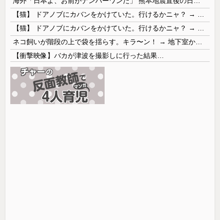
海外「日本よ、お前がナンバーワンだ」 熊本地震直後の日本の対応のスピードに世界が衝撃
【猫】 ドアノブにカバンをかけていた。行けるかニャ？ → 猫はこうなります…
【猫】 ドアノブにカバンをかけていた。行けるかニャ？ → 猫はこうなります…
ネコ飼いが階段の上で袋を揺らす。キラ〜ン！ → 地下室からヤツが現れる…
【衝撃映像】バカが津波を撮影しに行った結果…