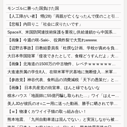
モンゴルに勝った国負けた国
【人工障がい者】 甥(28)「両親が亡くなったんで僕のこと引き取ってほしいんですけど！」なんでいい年したヒキニートを引き取らなきゃいけないんだ...
【悲報】内田りこ「社会に戻りたいです」
SpaceX、米国防関連技術保護を重視し供給連鎖から中国系を完全排除へ 供給業者に「中国籍人員をSpaceX向けの生産に関わらせないこと」「中国...
【画像】今週の咲-Saki-、役満炸裂で大荒れwwww.
【辺野古事故】日教組委員長「杜撰な計画、学校が責めを負うのは当然」としつつも、平和教育の意義強調「うちの運動方針は極めてバランス良い」
大日本帝国陸軍「侵攻できたとして、食糧どうすんだよ」大本営「現地調達」陸軍「え？」
【画像】北海道の1500万の中古物件、レベチｗｗｗｗｗｗｗｗｗｗｗｗｗｗｗｗｗｗｗｗ
大進連所属の学生8人、在韓米軍平沢基地に無断侵入…米軍により身柄拘束！
【参政党】神谷代表、食料品の消費減税「天下の愚策だ」と批判
【画像】 日本共産党の街宣車、ほんと碌でもないな
積水ハウス「地面師に55億円騙し取られた…」ワイ「はえーかわいそう…会社滅茶苦茶やろなぁ」
美人JDが彼氏のオ○ニー用に送った動画、勝手に晒されて学校中の”共有オカズ” にされる
【ｗ】物凄くカワイイ子猫の取っ組み合い！
熊本地震、「九州自動車道は混んでない」と実況しながら被災地へ向かう有名アナなどに批判殺到 全国紙記者「最新の状況をいち早く伝えることは報道機関としての責務」「情報を取り上げることには大きな意義がある」