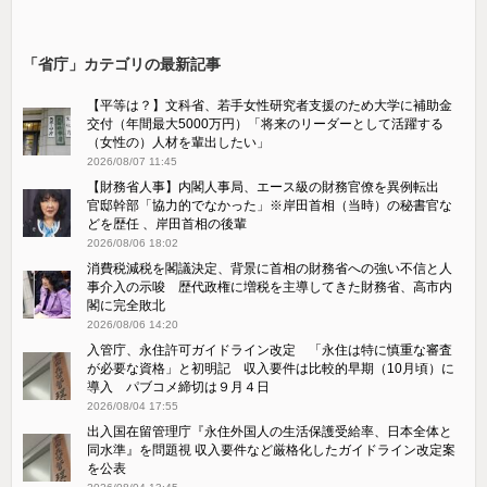
「省庁」カテゴリの最新記事
【平等は？】文科省、若手女性研究者支援のため大学に補助金
交付（年間最大5000万円）「将来のリーダーとして活躍する
（女性の）人材を輩出したい」
2026/08/07 11:45
【財務省人事】内閣人事局、エース級の財務官僚を異例転出
官邸幹部「協力的でなかった」※岸田首相（当時）の秘書官な
どを歴任 、岸田首相の後輩
2026/08/06 18:02
消費税減税を閣議決定、背景に首相の財務省への強い不信と人
事介入の示唆 歴代政権に増税を主導してきた財務省、高市内
閣に完全敗北
2026/08/06 14:20
入管庁、永住許可ガイドライン改定 「永住は特に慎重な審査
が必要な資格」と初明記 収入要件は比較的早期（10月頃）に
導入 パブコメ締切は９月４日
2026/08/04 17:55
出入国在留管理庁『永住外国人の生活保護受給率、日本全体と
同水準』を問題視 収入要件など厳格化したガイドライン改定案
を公表