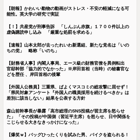
【朗報】かわいい動物の動画がストレス・不安の軽減になる可
能性。英大学の研究で実証
【！】共産党が刑事告訴 「しんぶん赤旗」１７００件以上の
虚偽購読申し込み 「厳重な処罰を求める」
【速報】山本太郎が去ったれいわ新選組、新たな党名は「いの
ちの党」 略称「いのち」
【財務省人事】内閣人事局、エース級の財務官僚を異例転出
官邸幹部「協力的でなかった」※岸田首相（当時）の秘書官な
どを歴任 、岸田首相の後輩
【外国人公務員】三重県、ぱよくマスコミの総攻撃に屈せず！
「県民対象アンケート『外国人の職員採用を続けるべきか』は
差別に該当しない」結果を公表する方針
森山前幹事長が暴露「高市総理のSNS投稿が習主席を怒らせ
た」 「その投稿が中国側（習近平主席）を怒らせ、日中関係を
こじらせる大きなきっかけになった」
【爆笑ｗ】バッグひったくりを試みた男、バイクを盗られる！