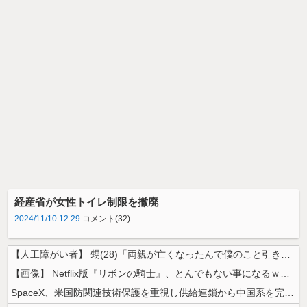
経産省が女性トイレ制限を撤廃
2024/11/10 12:29
コメント(32)
【人工障がい者】 甥(28)「両親が亡くなったんで僕のこと引き取ってほ...
【画像】 Netflix版『リボンの騎士』、とんでもない事になるｗｗｗ...
SpaceX、米国防関連技術保護を重視し供給連鎖から中国系を完全排除へ...