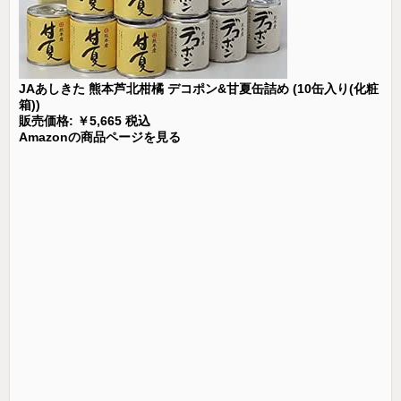
JAあしきた 熊本芦北柑橘 デコポン&甘夏缶詰め (10缶入り(化粧
箱))
販売価格: ￥5,665 税込
Amazonの商品ページを見る