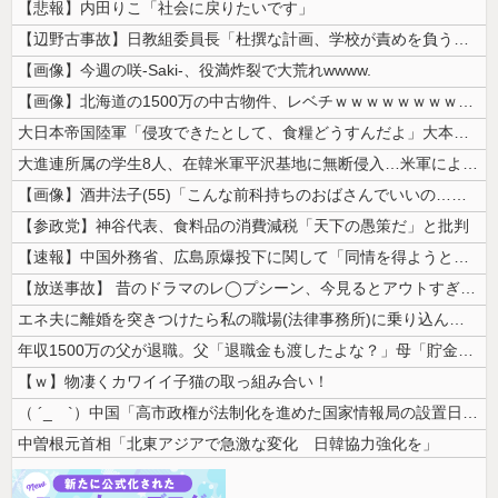
【悲報】内田りこ「社会に戻りたいです」
【辺野古事故】日教組委員長「杜撰な計画、学校が責めを負うのは当然」とし...
【画像】今週の咲-Saki-、役満炸裂で大荒れwwww.
【画像】北海道の1500万の中古物件、レベチｗｗｗｗｗｗｗｗｗｗｗｗｗ...
大日本帝国陸軍「侵攻できたとして、食糧どうすんだよ」大本営「現地調達」...
大進連所属の学生8人、在韓米軍平沢基地に無断侵入…米軍により身柄拘束！
【画像】酒井法子(55)「こんな前科持ちのおばさんでいいの…？」 【P...
【参政党】神谷代表、食料品の消費減税「天下の愚策だ」と批判
【速報】中国外務省、広島原爆投下に関して「同情を得ようと核被害者の立場...
【放送事故】 昔のドラマのレ◯プシーン、今見るとアウトすぎる・・・
エネ夫に離婚を突きつけたら私の職場(法律事務所)に乗り込んできた 堂々...
年収1500万の父が退職。父「退職金も渡したよな？」母「貯金なんてない...
【ｗ】物凄くカワイイ子猫の取っ組み合い！
（ ´_ゝ`）中国「高市政権が法制化を進めた国家情報局の設置日が7月3...
中曽根元首相「北東アジアで急激な変化 日韓協力強化を」