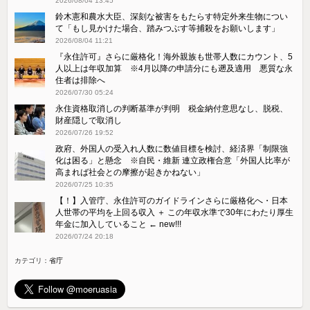
2026/08/04 13:45
鈴木憲和農水大臣、深刻な被害をもたらす特定外来生物につい
て「もし見かけた場合、踏みつぶす等捕殺をお願いします」
2026/08/04 11:21
『永住許可』さらに厳格化！海外親族も世帯人数にカウント、5
人以上は年収加算 ※4月以降の申請分にも遡及適用 悪質な永
住者は排除へ
2026/07/30 05:24
永住資格取消しの判断基準が判明 税金納付意思なし、脱税、
財産隠しで取消し
2026/07/26 19:52
政府、外国人の受入れ人数に数値目標を検討、経済界「制限強
化は困る」と懸念 ※自民・維新 連立政権合意「外国人比率が
高まれば社会との摩擦が起きかねない」
2026/07/25 10:35
【！】入管庁、永住許可のガイドラインさらに厳格化へ・日本
人世帯の平均を上回る収入 ＋ この年収水準で30年にわたり厚生
年金に加入していること ← new!!!
2026/07/24 20:18
カテゴリ：
省庁