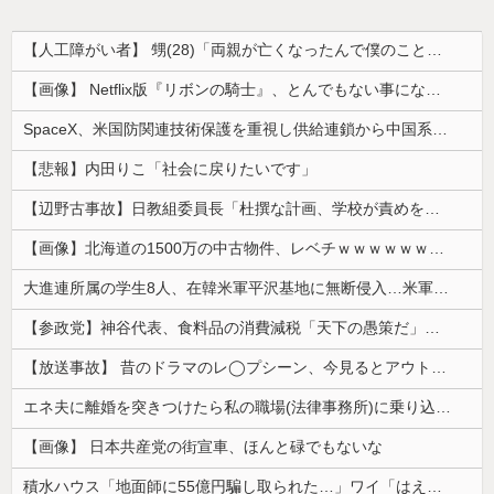
【人工障がい者】 甥(28)「両親が亡くなったんで僕のこと引き取ってほしいんですけど！」なんでいい年したヒキニートを引き取らなきゃいけないんだ...
【画像】 Netflix版『リボンの騎士』、とんでもない事になるｗｗｗｗｗ
SpaceX、米国防関連技術保護を重視し供給連鎖から中国系を完全排除へ 供給業者に「中国籍人員をSpaceX向けの生産に関わらせないこと」「中国...
【悲報】内田りこ「社会に戻りたいです」
【辺野古事故】日教組委員長「杜撰な計画、学校が責めを負うのは当然」としつつも、平和教育の意義強調「うちの運動方針は極めてバランス良い」
【画像】北海道の1500万の中古物件、レベチｗｗｗｗｗｗｗｗｗｗｗｗｗｗｗｗｗｗｗｗ
大進連所属の学生8人、在韓米軍平沢基地に無断侵入…米軍により身柄拘束！
【参政党】神谷代表、食料品の消費減税「天下の愚策だ」と批判
【放送事故】 昔のドラマのレ◯プシーン、今見るとアウトすぎる・・・
エネ夫に離婚を突きつけたら私の職場(法律事務所)に乗り込んできた 堂々と「離婚の法律相談です。母の薦めでこちらに参りました」と言っているが、...
【画像】 日本共産党の街宣車、ほんと碌でもないな
積水ハウス「地面師に55億円騙し取られた…」ワイ「はえーかわいそう…会社滅茶苦茶やろなぁ」