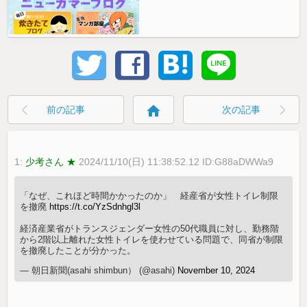
home
前の記事
次の記事
1:
少考さん ★
2024/11/10(日) 11:38:52.12 ID:G88aDWWa9
「なぜ、これほど時間かかったのか」 経産省が女性トイレ制限
を撤廃
https://t.co/YzSdnhgl3l
経済産業省がトランスジェンダー女性の50代職員に対し、勤務階
から2階以上離れた女性トイレを使わせている問題で、同省が制限
を撤廃したことが分かった。
— 朝日新聞(asahi shimbun） (@asahi)
November 10, 2024