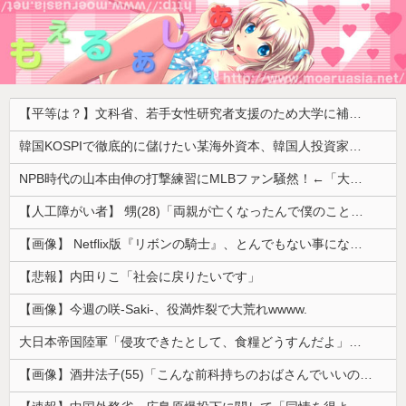
【平等は？】文科省、若手女性研究者支援のため大学に補助金交付（年間最大5000万円）「将来のリーダーとして活躍する（女性の）人材を輩出したい」
韓国KOSPIで徹底的に儲けたい某海外資本、韓国人投資家に楽観的すぎる未来予測を提示して……
NPB時代の山本由伸の打撃練習にMLBファン騒然！←「大谷の後に打たそう！」（海外の反応）
【人工障がい者】 甥(28)「両親が亡くなったんで僕のこと引き取ってほしいんですけど！」なんでいい年したヒキニートを引き取らなきゃいけないんだ...
【画像】 Netflix版『リボンの騎士』、とんでもない事になるｗｗｗｗｗ
【悲報】内田りこ「社会に戻りたいです」
【画像】今週の咲-Saki-、役満炸裂で大荒れwwww.
大日本帝国陸軍「侵攻できたとして、食糧どうすんだよ」大本営「現地調達」陸軍「え？」
【画像】酒井法子(55)「こんな前科持ちのおばさんでいいの…？」 【Pickup05164703】