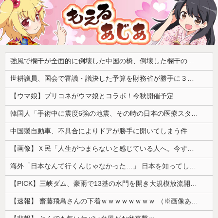
強風で欄干が全面的に倒壊した中国の橋、倒壊した欄干の破片を調べると凄まじい事実が発覚して……
世耕議員、国会で審議・議決した予算を財務省が勝手に３兆円動かしていると指摘・問題視
【ウマ娘】プリコネがウマ娘とコラボ！今秋開催予定
韓国人「手術中に震度6強の地震、その時の日本の医療スタッフたちの姿をご覧ください」→「マジで鳥肌立った」「こういう姿は韓国も見習わないと」「あん...
中国製自動車、不具合によりドアが勝手に開いてしまう件
【画像】Ｘ民「人生がつまらないと感じている人へ。今すぐ『これ』をやってください。」6.9万いいね
海外「日本なんて行くんじゃなかった…」 日本を知ってしまったディズニー信者、帰国後『本家』に失望する事態に
【PICK】三峡ダム、豪雨で13基の水門を開き大規模放流開始か 下流の工場地帯に洪水流入で崩壊はじまる
【速報】 齋藤飛鳥さんの下着ｗｗｗｗｗｗｗｗ （※画像あり）