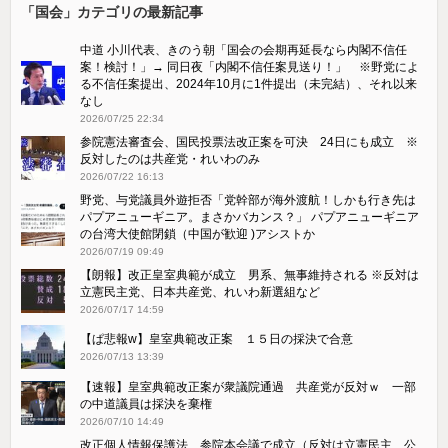
「国会」カテゴリの最新記事
中道 小川代表、きのう朝「国会の会期再延長なら内閣不信任
案！検討！」→ 同日夜「内閣不信任案見送り！」 ※野党によ
る不信任案提出、2024年10月に1件提出（未完結）、それ以来
なし
2026/07/25 22:34
参院憲法審査会、国民投票法改正案を可決 24日にも成立 ※
反対したのは共産党・れいわのみ
2026/07/22 16:13
野党、与党議員外遊拒否「党幹部が海外渡航！しかも行き先は
パプアニューギニア。まさかバカンス？」 パプアニューギニア
の台湾大使館閉鎖（中国が歓迎 )アシストか
2026/07/19 09:49
【朗報】改正皇室典範が成立 男系、無事維持される ※反対は
立憲民主党、日本共産党、れいわ新選組など
2026/07/17 14:59
【ぱ悲報w】皇室典範改正案 １５日の採決で合意
2026/07/13 13:39
【速報】皇室典範改正案が衆議院通過 共産党が反対ｗ 一部
の中道議員は採決を棄権
2026/07/10 14:49
改正個人情報保護法、参院本会議で成立（反対は立憲民主、公