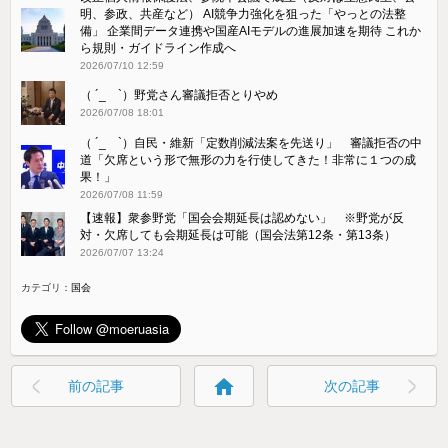
明、参政、共産など） AI競争力強化を狙った「やっとの法整
備」 企業間データ連携や国産AIモデルの進展加速を期待 これか
ら規則・ガイドライン作成へ
2026/07/10 12:59
（ ´_ゝ`）野党さん審議拒否とりやめ
2026/07/08 18:01
（ ´_ゝ`）自民・維新「定数削減法案を先送り」 審議拒否の中
道「欠席という形で無形の力を行使してきた！非常に１つの成
果！」
2026/07/08 11:59
【速報】衆参野党「国会会期延長は認めない」 ※野党が反
対・欠席しても会期延長は可能（国会法第12条・第13条）
2026/07/07 13:24
カテゴリ：
国会
home
前の記事
次の記事