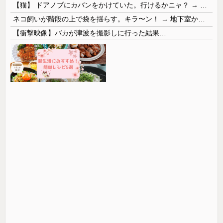
【猫】 ドアノブにカバンをかけていた。行けるかニャ？ → 猫はこうなります…
ネコ飼いが階段の上で袋を揺らす。キラ〜ン！ → 地下室からヤツが現れる…
【衝撃映像】バカが津波を撮影しに行った結果…