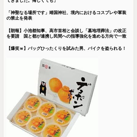
てきました。悔しくても」
「神聖なる場所です」靖国神社、境内におけるコスプレや軍装
の禁止を発表
【朗報】小池都知事、高市首相と会談し「墓地埋葬法」の改正
を要請 国と都が連携し民間への指導強化を進める方向で一致
【爆笑ｗ】バッグひったくりを試みた男、バイクを盗られる！