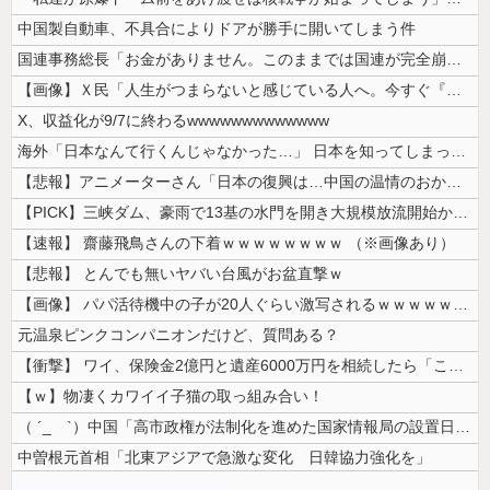
中国製自動車、不具合によりドアが勝手に開いてしまう件
国連事務総長「お金がありません。このままでは国連が完全崩壊します。助け...
【画像】Ｘ民「人生がつまらないと感じている人へ。今すぐ『これ』をやって...
X、収益化が9/7に終わるwwwwwwwwwwwww
海外「日本なんて行くんじゃなかった…」 日本を知ってしまったディズニー...
【悲報】アニメーターさん「日本の復興は…中国の温情のおかげだ！」 ← ...
【PICK】三峡ダム、豪雨で13基の水門を開き大規模放流開始か 下流の...
【速報】 齋藤飛鳥さんの下着ｗｗｗｗｗｗｗｗ （※画像あり）
【悲報】 とんでも無いヤバい台風がお盆直撃ｗ
【画像】 パパ活待機中の子が20人ぐらい激写されるｗｗｗｗｗｗｗｗｗｗ...
元温泉ピンクコンパニオンだけど、質問ある？
【衝撃】 ワイ、保険金2億円と遺産6000万円を相続したら「こう」なっ...
【ｗ】物凄くカワイイ子猫の取っ組み合い！
（ ´_ゝ`）中国「高市政権が法制化を進めた国家情報局の設置日が7月3...
中曽根元首相「北東アジアで急激な変化 日韓協力強化を」