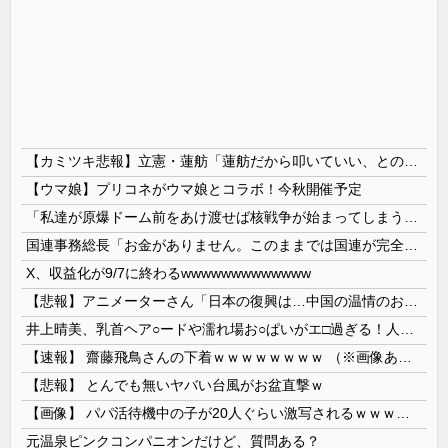
【カミツキ悲報】立憲・蓮舫「蓮舫だから叩いていい、との報道に何度も向き合ってきました」→ツッコミ殺到
【ウマ娘】プリコネがウマ娘とコラボ！今秋開催予定
「私達が原爆ドーム前をあけ渡せば核戦争が始まってしまう」と訴える市民団体、それを聞いた被爆3世の人が……
国連事務総長「お金がありません。このままでは国連が完全崩壊します。助けて下さい」
X、収益化が9/7に終わるwwwwwwwwwwwww
【悲報】アニメーターさん「日本の復興は…中国の温情のおかげだ！」 ← 突っ込み殺到 ｗｗｗｗｗｗｗｗｗ
井上晴美、乳首ヘア○ードや濡れ場お○ぱいがエ□過ぎる！人生最後のラスト写真集、最高！！
【速報】 齋藤飛鳥さんの下着ｗｗｗｗｗｗｗｗ （※画像あり）
【悲報】 とんでも無いヤバい台風がお盆直撃ｗ
【画像】 パパ活待機中の子が20人ぐらい激写されるｗｗｗｗｗｗｗｗｗｗｗ
元温泉ピンクコンパニオンだけど、質問ある？