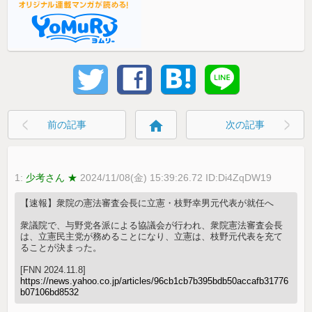
home
前の記事
次の記事
1:
少考さん ★
2024/11/08(金) 15:39:26.72 ID:Di4ZqDW19
【速報】衆院の憲法審査会長に立憲・枝野幸男元代表が就任へ
衆議院で、与野党各派による協議会が行われ、衆院憲法審査会長
は、立憲民主党が務めることになり、立憲は、枝野元代表を充て
ることが決まった。
[FNN 2024.11.8]
https://news.yahoo.co.jp/articles/96cb1cb7b395bdb50accafb31776
b07106bd8532