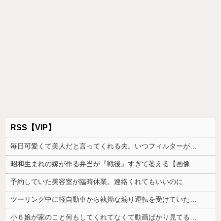
RSS【VIP】
毎日可愛くて美人だと言ってくれる夫。いつフィルターが外れて私がただのデブスおばさんだと気付いてしまうのか恐ろしくなった
昭和生まれの嫁が作る弁当が『戦後』すぎて萎える【画像あり】
予約していた美容室が臨時休業。連絡くれてもいいのに
ツーリング中に軽自動車から執拗な煽り運転を受けていた。その数分後、思わぬ結末を目撃することになり…
小６娘が家のこと何もしてくれてなくて動画ばかり見てる。その姿が情けなくて...