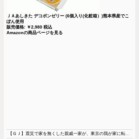
ＪＡあしきた デコポンゼリー (6個入り(化粧箱）)熊本県産でこ
ぽん使用
販売価格: ￥2,980 税込
Amazonの商品ページを見る
【ＧＪ】震災で家を無くした親戚一家が、東京の我が家に転がり込んで一年近く帰らない。「東京は家賃が高くて～」「働き口がなくて～」と言い訳ばっかりなので、父親が独断で・・・ｗ