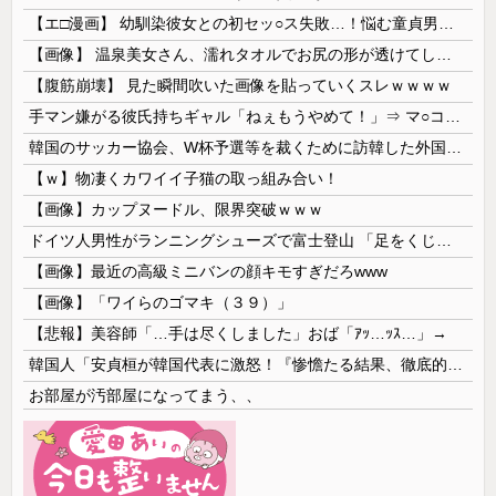
【エ□漫画】 幼馴染彼女との初セッ○ス失敗…！悩む童貞男子にクラスメイトのギャルJKが優しく近づきオチ○ポよしよしされちゃう…！
【画像】 温泉美女さん、濡れタオルでお尻の形が透けてしまう
【腹筋崩壊】 見た瞬間吹いた画像を貼っていくスレｗｗｗｗ
手マン嫌がる彼氏持ちギャル「ねぇもうやめて！」⇒ マ○コは正直だった結果…
韓国のサッカー協会、W杯予選等を裁くために訪韓した外国人審判を「性接待」していた……大して強くもないチームが潤沢な予算を持ってりゃそうなるわな
【ｗ】物凄くカワイイ子猫の取っ組み合い！
【画像】カップヌードル、限界突破ｗｗｗ
ドイツ人男性がランニングシューズで富士登山 「足をくじいて動けない」
【画像】最近の高級ミニバンの顔キモすぎだろwww
【画像】「ワイらのゴマキ（３９）」
【悲報】美容師「…手は尽くしました」おば「ｱｯ…ｯｽ…」→
韓国人「安貞桓が韓国代表に激怒！『惨憺たる結果、徹底的な刷新が必要だ』と監督や協会を痛烈批判」
お部屋が汚部屋になってまう、、