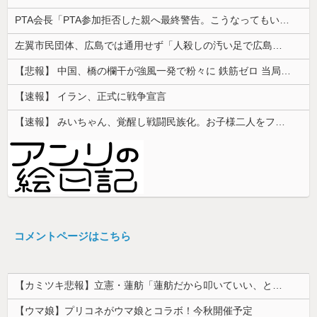
PTA会長「PTA参加拒否した親へ最終警告。こうなってもいい？」
左翼市民団体、広島では通用せず「人殺しの汚い足で広島の土を踏むな！」→広島県民「お前らの方が汚いんじゃ！」「ワシらが広島県民じゃ」
【悲報】 中国、橋の欄干が強風一発で粉々に 鉄筋ゼロ 当局「接着剤でくっつけただけ」「正常で、品質問題はない」
【速報】 イラン、正式に戦争宣言
【速報】 みいちゃん、覚醒し戦闘民族化。お子様二人をフルボッコにしてしまう
コメントページはこちら
【カミツキ悲報】立憲・蓮舫「蓮舫だから叩いていい、との報道に何度も向き合ってきました」→ツッコミ殺到
【ウマ娘】プリコネがウマ娘とコラボ！今秋開催予定