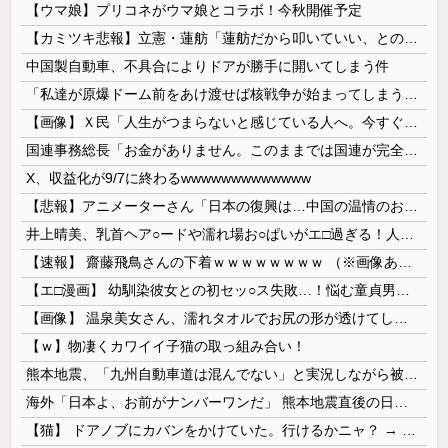
【ウマ娘】プリコネがウマ娘とコラボ！今秋開催予定
【カミツキ悲報】立憲・蓮舫「蓮舫だから叩いていい、との報道に何度も向き合ってきました」→ツッコミ殺到
中国製自動車、不具合によりドアが勝手に開いてしまう件
「私達が原爆ドーム前をあけ渡せば核戦争が始まってしまう」と訴える市民団体、それを聞いた被爆3世の人が……
【画像】Ｘ民「人生がつまらないと感じている人へ。今すぐ『これ』をやってください。」6.9万いいね
国連事務総長「お金がありません。このままでは国連が完全崩壊します。助けて下さい」
X、収益化が9/7に終わるwwwwwwwwwwwww
【悲報】アニメーターさん「日本の復興は…中国の温情のおかげだ！」 ← 突っ込み殺到 ｗｗｗｗｗｗｗｗｗ
井上晴美、乳首ヘア○ードや濡れ場お○ぱいがエ□過ぎる！人生最後のラスト写真集、最高！！
【速報】 齋藤飛鳥さんの下着ｗｗｗｗｗｗｗｗ （※画像あり）
【エ□漫画】 幼馴染彼女との初セッ○ス失敗…！悩む童貞男子にクラスメイトのギャルJKが優しく近づきオチ○ポよしよしされちゃう…！
【画像】 温泉美女さん、濡れタオルでお尻の形が透けてしまう
【ｗ】物凄くカワイイ子猫の取っ組み合い！
熊本地震、「九州自動車道は混んでない」と実況しながら被災地へ向かう有名アナなどに批判殺到 全国紙記者「最新の状況をいち早く伝えることは報道機関としての責務」「情報を取り上げることには大きな意義がある」
海外「日本よ、お前がナンバーワンだ」 熊本地震直後の日本の対応のスピードに世界が衝撃
【猫】 ドアノブにカバンをかけていた。行けるかニャ？ → 猫はこうなります…