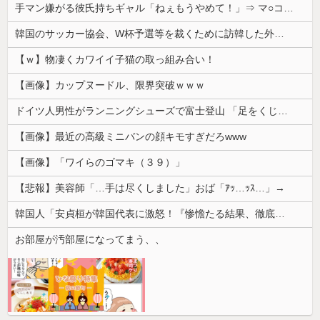
手マン嫌がる彼氏持ちギャル「ねぇもうやめて！」⇒ マ○コは正直だった結果…
韓国のサッカー協会、W杯予選等を裁くために訪韓した外国人審判を「性接待」していた……大して強くもないチームが潤沢な予算を持ってりゃそうなるわな
【ｗ】物凄くカワイイ子猫の取っ組み合い！
【画像】カップヌードル、限界突破ｗｗｗ
ドイツ人男性がランニングシューズで富士登山 「足をくじいて動けない」
【画像】最近の高級ミニバンの顔キモすぎだろwww
【画像】「ワイらのゴマキ（３９）」
【悲報】美容師「…手は尽くしました」おば「ｱｯ…ｯｽ…」→
韓国人「安貞桓が韓国代表に激怒！『惨憺たる結果、徹底的な刷新が必要だ』と監督や協会を痛烈批判」
お部屋が汚部屋になってまう、、