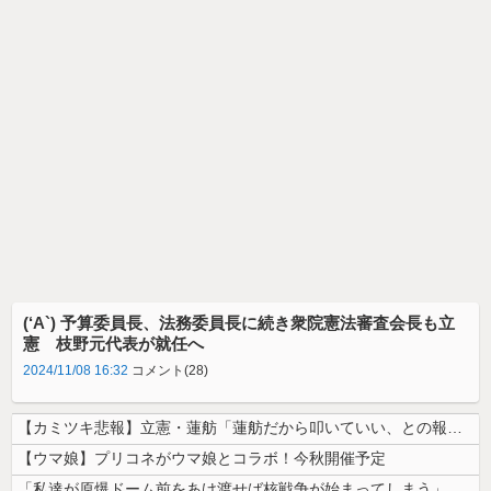
(‘A`) 予算委員長、法務委員長に続き衆院憲法審査会長も立
憲 枝野元代表が就任へ
2024/11/08 16:32
コメント(28)
【カミツキ悲報】立憲・蓮舫「蓮舫だから叩いていい、との報道に何度も向き...
【ウマ娘】プリコネがウマ娘とコラボ！今秋開催予定
「私達が原爆ドーム前をあけ渡せば核戦争が始まってしまう」と訴える市民団...