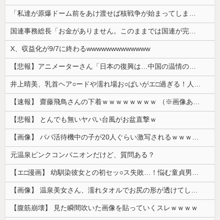
「私達が原爆ドーム前をあけ渡せば核戦争が始まってしまう」と訴える市民団体、それを聞いた被爆3世の人が……
国連事務総長「お金がありません。このままでは国連が完全崩壊します。助けて下さい」
X、収益化が9/7に終わるwwwwwwwwwwwww
【悲報】アニメーターさん「日本の復興は…中国の温情のおかげだ！」 ← 突っ込み殺到 ｗｗｗｗｗｗｗｗｗ
井上晴美、乳首ヘア○ードや濡れ場お○ぱいがエ□過ぎる！人生最後のラスト写真集、最高！！
【速報】 齋藤飛鳥さんの下着ｗｗｗｗｗｗｗｗ （※画像あり）
【悲報】 とんでも無いヤバい台風がお盆直撃ｗ
【画像】 パパ活待機中の子が20人ぐらい激写されるｗｗｗｗｗｗｗｗｗｗｗ
元温泉ピンクコンパニオンだけど、質問ある？
【エ□漫画】 幼馴染彼女との初セッ○ス失敗…！悩む童貞男子にクラスメイトのギャルJKが優しく近づきオチ○ポよしよしされちゃう…！
【画像】 温泉美女さん、濡れタオルでお尻の形が透けてしまう
【腹筋崩壊】 見た瞬間吹いた画像を貼っていくスレｗｗｗｗ