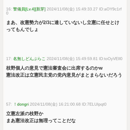
16:
警備員[Lv.4][新芽]
2024/11/08(金) 15:49:33.27 ID:aOY9c1rf
0
まあ、改憲勢力が2/3に達していないし立憲に任せとけ
ってもんでしょ
17:
名無しどんぶらこ
2024/11/08(金) 15:49:59.81 ID:toOyVEIl0
枝野個人の意見で憲法審査会に出席するのかw
憲法改正は立憲民主党の党内意見がまとまらないだろう
57:
！dongri
2024/11/08(金) 16:21:00.68 ID:7ELUIpqt0
立憲左派の枝野か
まあ憲法改正は無理ってことだな