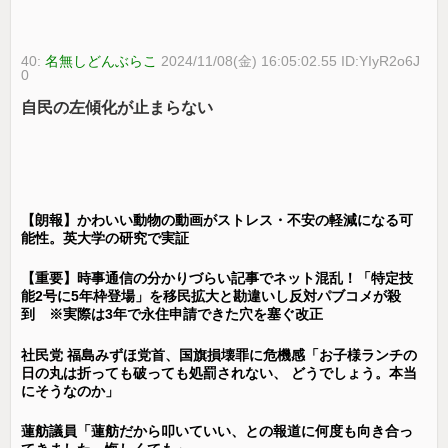
40:
名無しどんぶらこ
2024/11/08(金) 16:05:02.55 ID:YIyR2o6J
0
自民の左傾化が止まらない
【朗報】かわいい動物の動画がストレス・不安の軽減になる可
能性。英大学の研究で実証
【重要】時事通信の分かりづらい記事でネット混乱！「特定技
能2号に5年枠登場」を移民拡大と勘違いし反対パブコメが殺
到 ※実際は3年で永住申請できた穴を塞ぐ改正
社民党 福島みずほ党首、国旗損壊罪に危機感「お子様ランチの
日の丸は折っても破っても処罰されない、 どうでしょう。本当
にそうなのか」
蓮舫議員「蓮舫だから叩いていい、との報道に何度も向き合っ