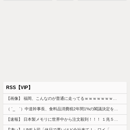
RSS【VIP】
【画像】 福岡、こんなのが普通に走ってるｗｗｗｗｗｗｗｗｗｗｗｗｗｗｗｗｗｗｗｗｗｗｗｗｗｗｗｗｗｗｗｗｗｗｗｗｗｗｗｗ
（ ´_ゝ`）中道幹事長、食料品消費税2年間1%の閣議決定を批判 → 記者「中道改革連合は食料品消費税ゼロを公約に掲げていたが？」→ 階猛氏「
【速報】 日本製メモリに世界中から注文殺到！！！ １兆５０００億円で工場増築へ
【凄い】 LINE上司「休日で悪いけど会社来て！」ワイ「…無視」上司「マジでヤバいから！」←その結果ｗｗｗｗｗ