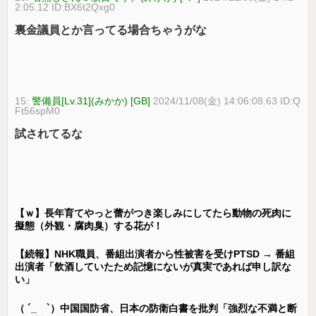
2:05.12 ID:BX6t2Qxg0
裏金議員とか言ってる場合ちゃうがな
15:
警備員[Lv.31](みかか) [GB]
2024/11/08(金) 14:06:08.63 ID:Q
Ft56spM0
試されてるな
【ｗ】長年育てやっと蕾がつき楽しみにしてたら動物の死肉に
擬態（外観・腐肉臭）する花が！
【続報】NHK職員、番組出演者から性被害を受けPTSD → 番組
出演者「飲酒していたため記憶にないが真実であれば申し訳な
い」
（ ´_ゝ`）中国国防省、日本の防衛白書を批判「強烈な不満と断