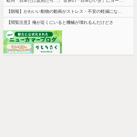
欧州「日本だけ反則だろ…」 世界の『日本びいき』にヨーロッパ全土から不満の声
【朗報】かわいい動物の動画がストレス・不安の軽減になる可能性。英大学の研究で実証
【閲覧注意】俺が近くにいると機械が壊れるんだけどさ