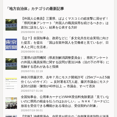
「地方自治体」カテゴリの最新記事
【外国人公務員】三重県、ぱよくマスコミの総攻撃に屈せず！
「県民対象アンケート『外国人の職員採用を続けるべきか』は
差別に該当しない」結果を公表する方針
2026/08/06 16:52
【は？】全国知事会、政府などに「多文化共生社会実現に向け
た提言」を提出 「国は在留外国人を労働者と見ているが、日
本人と同じ生活者」
2026/08/06 01:34
三重県の諮問機関（県差別解消調整委員会）、県民アンケート
の外国人職員採用に関する設問が憲法14条（法の下の平等）に
抵触する恐れがあると指摘
2026/07/31 22:19
神奈川県藤沢市、去年７月にモスク開発許可（25mプール2.5個
分くらいのサイズ） → 反対署名3万人超、藤沢市議会にモスク
反対の請願・陳情が40件以上 → 市議会、すべて否決
2026/07/27 01:06
全国知事会、公用車カーナビのNHK受信料免除要請「見ていな
いのに県民の税金を払うのはおかしい」→ ＮＨＫ「カーナビに
放送を受信できる機能がある場合は、受信契約の対象」
2026/07/19 08:01
【悲報】沖縄県議会、自民党が提出の「自衛隊員差別防止決議