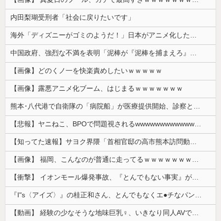
内田梨瑚受刑者「社会に戻りたいです」
海外「ディズニーがゴミのようだ！」日本がアニメ化した米人気SF作品に絶賛の声が殺到中
中国政府、強烈な不満を表明「泥棒が『泥棒を捕まえろ』と叫ぶようなやり口で中国を貶めている」と強く非難！
【画像】どのくノ一を快楽責めしたいｗｗｗｗｗ
【画像】露悪アニメ化ブーム、はじまるｗｗｗｗｗｗｗ
熊本･八代港で自衛隊の「病院船」が医療提供開始、診察と薬剤処方…被災者向け大浴場も！
【悲報】ヤニねこ、BPOで問題視されるwwwwwwwwwwwwwwwwwwwwwwww
【知ってた速報】サヨク界隈「首相官邸の高市熊本訪問動画にBGMが付いてる！災害利用ガー！」→産経「安倍岸田石破時代も同様。当時は批判なかった」（...
【画像】 福岡、こんなのが普通に走ってるｗｗｗｗｗｗｗｗｗｗｗｗｗｗｗｗ
【衝撃】 イオンモール爆発事故、『とんでもない事実』が判明してしまう・・・・・・
『I"s〈アイズ〉』の桂正和さん、とんでもなくエ●チなパンツを描く。これもう芸術だろ
【動画】 経験の少なそうな地味巨乳♀、いきなり同人AVで生挿入セッ○スしてしまう。 日本終わりすぎだろ・・・