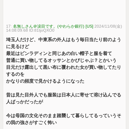
17:
名無しさん＠涙目です。(やわらか銀行) [US]
2024/11/08(金)
14:08:09.68 ID:81tjoQXO0
埼玉人だけど、中東系の外人はもう毎日当たり前のよう
に見るけど
最近はビンラディンと同じあの白い帽子と服を着て
普通に買い物してるオッサンとかびじゃぶ？とかいう
目元だけ露出して黒い布に覆われた女が買い物してたり
するのを
かなりの頻度で見かけるようになった
昔は見た目外人でも服装は日本人に寄せて溶け込んでる
人ばっかだったが
今は母国の文化そのまま踏襲して暮らしてるっていうそ
の我の強さがすごく怖い