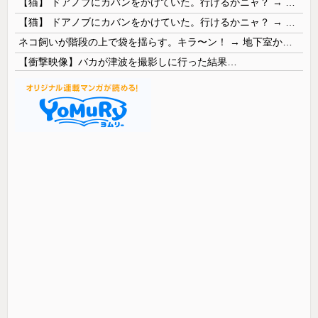
【猫】 ドアノブにカバンをかけていた。行けるかニャ？ → 猫はこうなります…
【猫】 ドアノブにカバンをかけていた。行けるかニャ？ → 猫はこうなります…
ネコ飼いが階段の上で袋を揺らす。キラ〜ン！ → 地下室からヤツが現れる…
【衝撃映像】バカが津波を撮影しに行った結果…