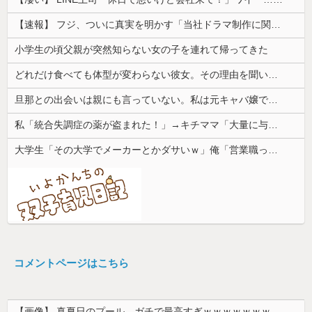
【速報】 フジ、ついに真実を明かす「当社ドラマ制作に関するご説明」5chの目は厳しいぞ
小学生の頃父親が突然知らない女の子を連れて帰ってきた
どれだけ食べても体型が変わらない彼女。その理由を聞いたら、思いもしなかった方法で維持していて…
旦那との出会いは親にも言っていない。私は元キャバ嬢で旦那は元ボーイ
私「統合失調症の薬が盗まれた！」→キチママ「大量に与えたら娘が病院に運ばれた！ヤバい薬！」私「えっ」→盗まれた薬が思わぬ形で使われていて…
大学生「その大学でメーカーとかダサいｗ」俺「営業職って知らないの？」→まさかの勘違いに呆れてしまい…
コメントページはこちら
【画像】 真夏日のプール、ガチで最高すぎｗｗｗｗｗｗｗｗｗｗ