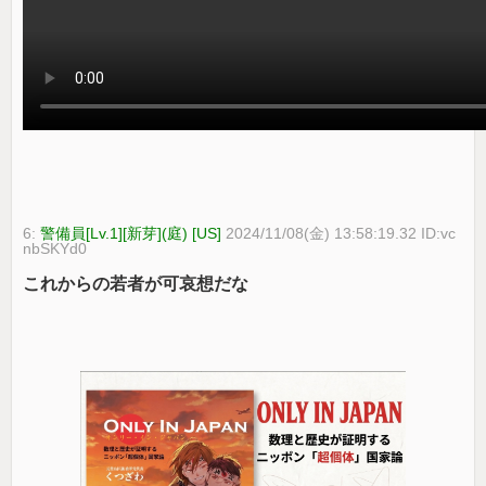
6:
警備員[Lv.1][新芽](庭) [US]
2024/11/08(金) 13:58:19.32 ID:vc
nbSKYd0
これからの若者が可哀想だな