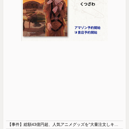
【事件】総額43億円超、人気アニメグッズを"大量注文しキャンセル"女逮捕…ネット「オンラインショップを売り切れ状態にして商品相場を操作してたので...