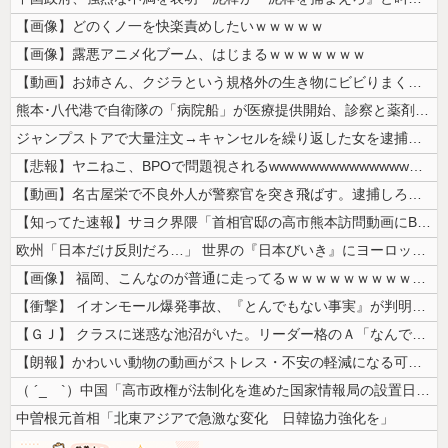
【画像】どのくノ一を快楽責めしたいｗｗｗｗｗ
【画像】露悪アニメ化ブーム、はじまるｗｗｗｗｗｗｗ
【動画】お姉さん、クジラという規格外の生き物にビビりまくる 【Pick...
熊本･八代港で自衛隊の「病院船」が医療提供開始、診察と薬剤処方…被災者...
ジャンプストアで大量注文→キャンセルを繰り返した女を逮捕 「注文で欲求...
【悲報】ヤニねこ、BPOで問題視されるwwwwwwwwwwwwwwww...
【動画】名古屋栄で不良外人が警察官を突き飛ばす。逮捕しろやｗｗｗ
【知ってた速報】サヨク界隈「首相官邸の高市熊本訪問動画にBGMが付いて...
欧州「日本だけ反則だろ…」 世界の『日本びいき』にヨーロッパ全土から不...
【画像】 福岡、こんなのが普通に走ってるｗｗｗｗｗｗｗｗｗｗｗｗｗｗｗ...
【衝撃】 イオンモール爆発事故、『とんでもない事実』が判明してしまう・...
【ＧＪ】 クラスに迷惑な池沼がいた。リーダー格のＡ「なんで支援学級に入...
【朗報】かわいい動物の動画がストレス・不安の軽減になる可能性。英大学の...
（ ´_ゝ`）中国「高市政権が法制化を進めた国家情報局の設置日が7月3...
中曽根元首相「北東アジアで急激な変化 日韓協力強化を」