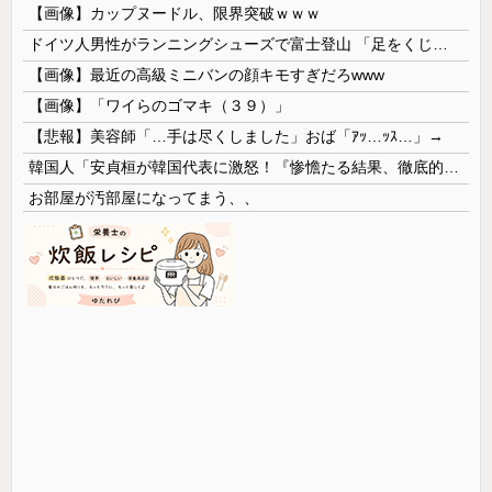
【画像】カップヌードル、限界突破ｗｗｗ
ドイツ人男性がランニングシューズで富士登山 「足をくじいて動けない」
【画像】最近の高級ミニバンの顔キモすぎだろwww
【画像】「ワイらのゴマキ（３９）」
【悲報】美容師「…手は尽くしました」おば「ｱｯ…ｯｽ…」→
韓国人「安貞桓が韓国代表に激怒！『惨憺たる結果、徹底的な刷新が必要だ』と監督や協会を痛烈批判」
お部屋が汚部屋になってまう、、