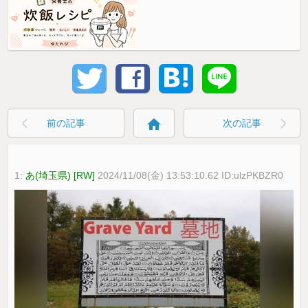
home
前の記事
次の記事
1:
あ(埼玉県) [RW]
2024/11/08(金) 13:53:10.62 ID:ulzPKBZR0