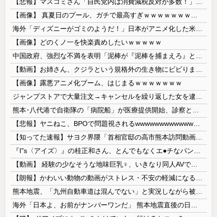
【悲報】マスコミさん「自民党内は消費減税反対が多数！」 → 自民党議員の内部暴露で嘘が完全発覚 → ｗｗｗｗｗｗｗｗｗｗｗｗｗｗ
【画像】 真夏日のプール、ガチで最高すぎｗｗｗｗｗｗｗｗｗｗ
海外「ディズニーがゴミのようだ！」日本がアニメ化した米人気SF作品に絶賛の声が殺到中
【画像】どのくノ一を快楽責めしたいｗｗｗｗｗ
中国政府、強烈な不満を表明「泥棒が『泥棒を捕まえろ』と叫ぶようなやり口で中国を貶めている」と強く非難！
【動画】お姉さん、クジラという規格外の生き物にビビりまくる 【Pickup05164712】
【画像】露悪アニメ化ブーム、はじまるｗｗｗｗｗｗｗ
ジャンプストアで大量注文→キャンセルを繰り返した女を逮捕 「注文で欲求が満たされた」総額43億円
熊本･八代港で自衛隊の「病院船」が医療提供開始、診察と薬剤処方…被災者向け大浴場も！
【悲報】ヤニねこ、BPOで問題視されるwwwwwwwwwwwwwwwwwwwwwwww
【知ってた速報】サヨク界隈「首相官邸の高市熊本訪問動画にBGMが付いてる！災害利用ガー！」→産経「安倍岸田石破時代も同様。当時は批判なかった」（...
『I"s〈アイズ〉』の桂正和さん、とんでもなくエ●チなパンツを描く。これもう芸術だろ
【動画】 経験の少なそうな地味巨乳♀、いきなり同人AVで生挿入セッ○スしてしまう。 日本終わりすぎだろ・・・
【朗報】かわいい動物の動画がストレス・不安の軽減になる可能性。英大学の研究で実証
熊本地震、「九州自動車道は混んでない」と実況しながら被災地へ向かう有名アナなどに批判殺到 全国紙記者「最新の状況をいち早く伝えることは報道機関としての責務」「情報を取り上げることには大きな意義がある」
海外「日本よ、お前がナンバーワンだ」 熊本地震直後の日本の対応のスピードに世界が衝撃