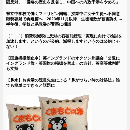
固反対」「侵略の歴史を反省し、中国への内政干渉をやめろ」
県立中学校で働くフィリピン国籍、授業中に女子生徒へ不同意
猥褻容疑で再逮捕へ 2023年11月以降、生徒複数が被害訴え →
半年後、学校と県教委が警察に相談
（ ´_ゝ`）消費税減税に反対の石破前総理「実現に向けて検討を
加速します、というのが公約。減税しますというのは公約じゃ
ない！」
【国旗掲揚禁止令】英イングランドのオクソン州議会「公道に
イングランド旗・英国旗の掲揚を禁止」の方針、英高等裁判所
も支持
【鼻水】お灸堂の院長先生による「鼻がつらい時の対処法」誰
でも簡単にできると話題に