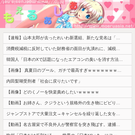
【速報】山本太郎が去ったれいわ新選組、新たな党名は「いのちの党」 略称「いのち」
消費税減税に反対していた財務省の面目が丸潰れに、減税が決まった途端に市場が動き出したが……
韓国人「日本のXで話題になったエアコンの臭いを消す方法をご覧ください」→「これマジ？」
【画像】 真夏日のプール、ガチで最高すぎｗｗｗｗｗｗｗｗｗｗ
内田梨瑚受刑者「社会に戻りたいです」
【画像】どのくノ一を快楽責めしたいｗｗｗｗｗ
【動画】お姉さん、クジラという規格外の生き物にビビりまくる 【Pickup05164712】
ジャンプストアで大量注文→キャンセルを繰り返した女を逮捕 「注文で欲求が満たされた」総額43億円
【動画】名古屋栄で不良外人が警察官を突き飛ばす。逮捕しろやｗｗｗ