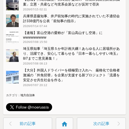
案」立憲・共産など与党系会派などが反対で否決
2026/07/15 02:11
兵庫県斎藤知事、井戸前知事の時代に実施されていた不適切会
計338億円を公表「前知事の指示」
2026/07/14 07:44
【速報】富山空港の愛称が「富山高山すし空港」に
wwwwwwwww
2026/07/08 15:50
埼玉県知事「埼玉県５か年計画大綱！あらゆる人に居場所があ
り、活躍でき、安心して暮らせる『日本一暮らしやすい埼玉』
8/7までご意見募集！」
2026/07/08 08:13
【大分】外国人ドライバーを積極受け入れへ 厳格化で合格者
激減の「外免切替」を企業が支援する新プロジェクト「流通を
安定させ共生社会を作る」
2026/07/07 20:12
カテゴリ：
地方自治体
home
前の記事
次の記事