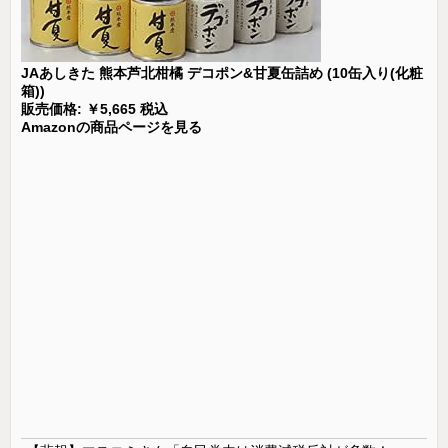
JAあしきた 熊本芦北柑橘 デコポン&甘夏缶詰め (10缶入り(化粧
箱))
販売価格: ￥5,665 税込
Amazonの商品ページを見る