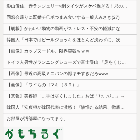
影山優佳、赤ランジェリー×網タイツがスケベ過ぎる！只の痴女だろ・・・
同窓会帰りに既婚チ〇ポつまみ食いする一般人みさき(27)
【朗報】かわいい動物の動画がストレス・不安の軽減になる可能性。英大学の研究で実証
韓国人「日本ではビールジョッキをほとんど洗わずに、次の客に出すんだ！ これが証拠の映像だ!!」……あー、なるほどですねー。韓国には「アレ」がないんだ？
【画像】カップヌードル、限界突破ｗｗｗ
ドイツ人男性がランニングシューズで富士登山 「足をくじいて動けない」
【画像】最近の高級ミニバンの顔キモすぎだろwww
【画像】「ワイらのゴマキ（３９）」
【悲報】美容師「…手は尽くしました」おば「ｱｯ…ｯｽ…」→
韓国人「安貞桓が韓国代表に激怒！『惨憺たる結果、徹底的な刷新が必要だ』と監督や協会を痛烈批判」
お部屋が汚部屋になってまう、、