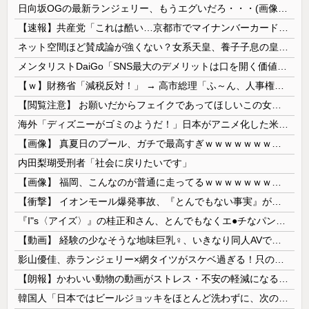
日向坂OGの最新ランジェリー、もうエグいだろ・・・(画像どーん)
【速報】共産党「これは酷い…京都市でマイナンバーカードを持たない29万人がポイント給付事業から排除された」
ネット空間ほど賛成論が強くない？女系天皇、養子子息の皇位継承など…皇室のあり方に関する意識調査で見えた意外な結果とは
メンタリストDaiGo「SNS最大のデメリットは口を開く価値がない奴が発信できるようになったこと」
【ｗ】財務省「減税反対！」 → 高市総理「ふ～ん、人事権発動ね？」 → 結果 ｗｗｗｗｗｗｗｗｗｗ
【閲覧注意】 お願いだからフェイクであってほしいこの女児の動画、本物だった…
海外「ディズニーがゴミのようだ！」日本がアニメ化した米人気SF作品に絶賛の声が殺到中
【画像】 真夏日のプール、ガチで最高すぎｗｗｗｗｗｗｗｗｗｗ
内田梨瑚受刑者「社会に戻りたいです」
【画像】 福岡、こんなのが普通に走ってるｗｗｗｗｗｗｗｗｗｗｗｗｗｗｗｗ
【衝撃】 イオンモール爆発事故、『とんでもない事実』が判明してしまう・・・・・・
『I"s〈アイズ〉』の桂正和さん、とんでもなくエ●チなパンツを描く。これもう芸術だろ
【動画】 経験の少なそうな地味巨乳♀、いきなり同人AVで生挿入セッ○スしてしまう。 日本終わりすぎだろ・・・
影山優佳、赤ランジェリー×網タイツがスケベ過ぎる！只の痴女だろ・・・
【朗報】かわいい動物の動画がストレス・不安の軽減になる可能性。英大学の研究で実証
韓国人「日本ではビールジョッキをほとんど洗わずに、次の客に出すんだ！ これが証拠の映像だ!!」……あー、なるほどですねー。韓国には「アレ」がないんだ？