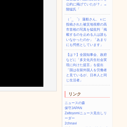
公約に掲げていたが？」→
階猛氏「
（ ´_ゝ`） 蓮舫さん、ｘに
投稿された被災地視察の高
市首相の写真を猛批判「掲
載するのを止める人は誰も
いなかったのか」「あまり
にも愕然としています」
【は？】全国知事会、政府
などに「多文化共生社会実
現に向けた提言」を提出
「国は在留外国人を労働者
と見ているが、日本人と同
じ生活者」
リンク
ニュースの森
保守JAPAN
Zattoyomiニュース見出しリ
ーダー
2chnavi