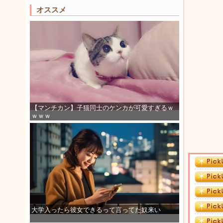
オススメ
【マンチカン】子猫同士のケンカが可愛すぎるｗ
ｗｗｗ
大学入ったら彼女できるって言ってた奴来い