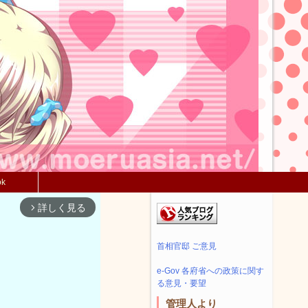
ok
詳しく見る
arrow_forward_ios
首相官邸 ご意見
e-Gov 各府省への政策に関す
る意見・要望
管理人より