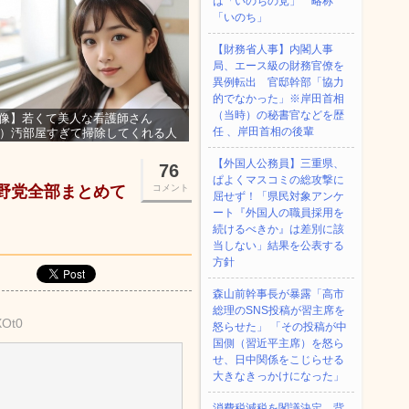
は「いのちの党」 略称
「いのち」
【財務省人事】内閣人事
局、エース級の財務官僚を
異例転出 官邸幹部「協力
的でなかった」※岸田首相
（当時）の秘書官などを歴
像】若くて美人な看護師さん
任 、岸田首相の後輩
3）汚部屋すぎて掃除してくれる人
集ｗｗｗ
【外国人公務員】三重県、
76
ぱよくマスコミの総攻撃に
野党全部まとめて
コメント
屈せず！「県民対象アンケ
ート『外国人の職員採用を
続けるべきか』は差別に該
当しない」結果を公表する
方針
森山前幹事長が暴露「高市
総理のSNS投稿が習主席を
XOt0
怒らせた」 「その投稿が中
国側（習近平主席）を怒ら
せ、日中関係をこじらせる
大きなきっかけになった」
消費税減税を閣議決定、背