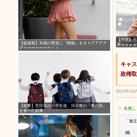
【愕然】元
【超速報】未婚の男達に『朗報』キタァアアアア
果ｗｗｗｗ
アーーーーーーー！！
キャス
政権取
2024年10
【衝撃】世田谷の小学生達、河川敷の『桑の実』
2:
名無しさ
を食べた結果・・・・
「連立
(略