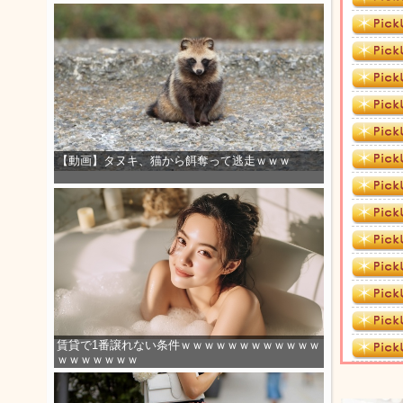
【動画】タヌキ、猫から餌奪って逃走ｗｗｗ
賃貸で1番譲れない条件ｗｗｗｗｗｗｗｗｗｗｗｗ
ｗｗｗｗｗｗｗ