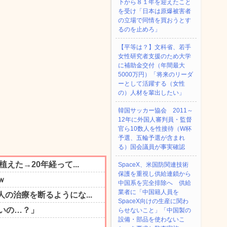
下から８１年を迎えたこと
を受け「日本は原爆被害者
の立場で同情を買おうとす
るのを止めろ」
【平等は？】文科省、若手
女性研究者支援のため大学
に補助金交付（年間最大
5000万円）「将来のリーダ
ーとして活躍する（女性
の）人材を輩出したい」
韓国サッカー協会 2011～
12年に外国人審判員・監督
官ら10数人を性接待（W杯
予選、五輪予選が含まれ
る）国会議員が事実確認
SpaceX、米国防関連技術
保護を重視し供給連鎖から
中国系を完全排除へ 供給
業者に「中国籍人員を
SpaceX向けの生産に関わ
らせないこと」「中国製の
設備・部品を使わないこ