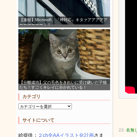
【速報】Microsoft、『神対応』キタァアアアアア
ーーーーーー！！
【分離成功】父の毛色をきれいに受け継いだ子猫
たち！すごくキレイに分かれている！
カテゴリ
サイトについて
23:
名無し
絵提供：
２ch全AAイラスト化計画
さま