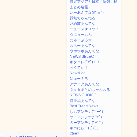
特定アジアと日本／情強！良
まとめ速報
いーあんてな(#ﾟｗﾟ)
我無ちゃんねる
だめぽあんてな
ニュース★３つ！
☆にゅーもふ
にゅーぷる☆
ねらーあんてな
ウホウホあんてな
NEWS SELECT
キタコレ(ﾟ∀ﾟ)！！
わくてか！
NewsLog
にゅーぷろ
アナログあんてな
２ｃｈまとめちゃんねる
NEWS CHOICE
特亜流あんてな
Best Trend News
しぃアンテナ(*ﾟーﾟ)
つーアンテナ(*ﾟ∀ﾟ)
のーアンテナ(ﾟAﾟ* )
ギコにゅー(,,ﾟДﾟ)
2GET