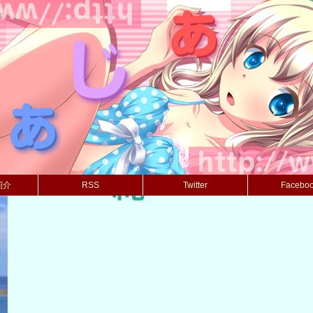
紹介
RSS
Twitter
Facebo