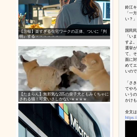
鈴江キ
「一方
い？」
国民民
【悲報】楽すぎる在宅ワークの正体、ついに『判
「いま
明』する・・・・・・
すよ。
選挙が
て、そ
面に対
めてエ
いので
「さき
てやろ
【たまらん】無邪気な2匹の柴子犬ともみくちゃに
いうの
される猫！可愛いさしかないｗｗｗｗ
かけも
全文は
https: