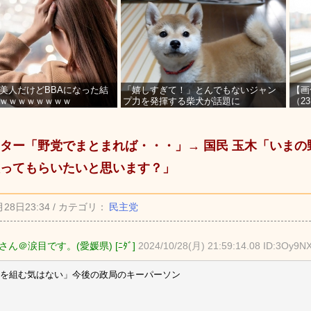
美人だけどBBAになった結
「嬉しすぎて！」とんでもないジャン
【画
ｗｗｗｗｗｗｗｗ
プ力を発揮する柴犬が話題に
（2
を募
ター「野党でまとまれば・・・」→ 国民 玉木「いまの
ってもらいたいと思います？」
月28日23:34 / カテゴリ：
民主党
ん＠涙目です。(愛媛県) [ﾆﾀﾞ]
2024/10/28(月) 21:59:14.08 ID:3Oy9N
を組む気はない」今後の政局のキーパーソン