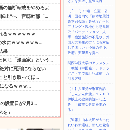
と」を要求し監査実施
（ ´_ゝ`）中道・立憲・公
明、国会内で「熊本地震対
策本部会議」各省庁からヒ
アリング・現地から意見聴
取「パーティション、人
手、宿泊施設の不足や、外
国人実習生の方々にも対応
してほしい」今日の午後、
政府に要望書を提出
関西学院大学のアシスタン
ト教授（中国籍）、ドラッ
グストアで現行犯逮捕 万
引き容疑
【！】共産党が刑事告訴
「しんぶん赤旗」１７００
件以上の虚偽購読申し込
み 「厳重な処罰を求め
る」
【速報】山本太郎が去った
れいわ新選組、新たな党名