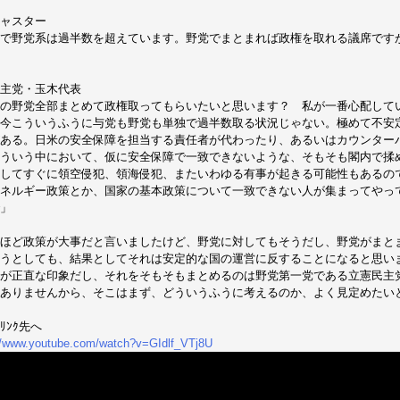
ャスター
で野党系は過半数を超えています。野党でまとまれば政権を取れる議席です
主党・玉木代表
の野党全部まとめて政権取ってもらいたいと思います？ 私が一番心配して
今こういうふうに与党も野党も単独で過半数取る状況じゃない。極めて不安
ある。日米の安全保障を担当する責任者が代わったり、あるいはカウンター
ういう中において、仮に安全保障で一致できないような、そもそも閣内で揉
してすぐに領空侵犯、領海侵犯、またいわゆる有事が起きる可能性もあるの
ネルギー政策とか、国家の基本政策について一致できない人が集まってやっ
」
ほど政策が大事だと言いましたけど、野党に対してもそうだし、野党がまと
うとしても、結果としてそれは安定的な国の運営に反することになると思い
が正直な印象だし、それをそもそもまとめるのは野党第一党である立憲民主
ありませんから、そこはまず、どういうふうに考えるのか、よく見定めたいと
ﾘﾝｸ先へ
//www.youtube.com/watch?v=GIdlf_VTj8U