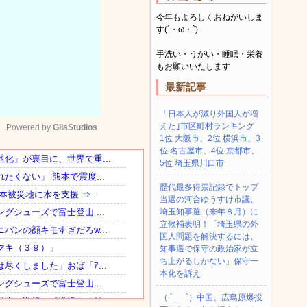
今年もよろしくおねがいしま
す(´・ω・`)
手洗い・うがい・睡眠・栄養
もお願いいたします
最新記事
「日本人が減り外国人が増
えた｣市区町村ランキング
Powered by 
GliaStudios
1位 大阪市、2位 横浜市、3
位 名古屋市、4位 京都市、
5位 埼玉県川口市
Mute
歴代最多得票記録でトップ
当選の河合ゆうすけ市議、
埼玉知事選（来年８月）に
立候補表明！「埼玉県の外
国人問題を解決するには、
知事選で保守の政治家が立
ち上がるしかない」保守一
本化を訴え
（ ´_ゝ`）中国、広島原爆投