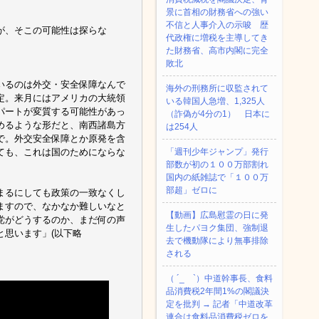
景に首相の財務省への強い
不信と人事介入の示唆 歴
が、そこの可能性は探らな
代政権に増税を主導してき
た財務省、高市内閣に完全
敗北
いるのは外交・安全保障なんで
海外の刑務所に収監されて
定。来月にはアメリカの大統領
いる韓国人急増、1,325人
パートが変質する可能性があっ
（詐偽が4分の1） 日本に
めるような形だと、南西諸島方
は254人
で。外交安全保障とか原発を含
ても、これは国のためにならな
「週刊少年ジャンプ」発行
部数が初の１００万部割れ
国内の紙雑誌で「１００万
部超」ゼロに
まるにしても政策の一致なくし
ますので、なかなか難しいなと
【動画】広島慰霊の日に発
党がどうするのか、まだ何の声
生したパヨク集団、強制退
思います」(以下略
去で機動隊により無事排除
される
（ ´_ゝ`）中道幹事長、食料
品消費税2年間1%の閣議決
定を批判 → 記者「中道改革
連合は食料品消費税ゼロを