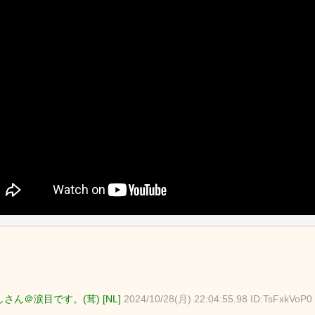
さん＠涙目です。(茸) [NL]
2024/10/28(月) 22:04:55.98 ID:TsFxkVoP0