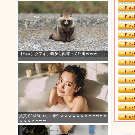
【動画】タヌキ、猫から餌奪って逃走ｗｗｗ
賃貸で1番譲れない条件ｗｗｗｗｗｗｗｗｗｗｗｗ
ｗｗｗｗｗｗｗ