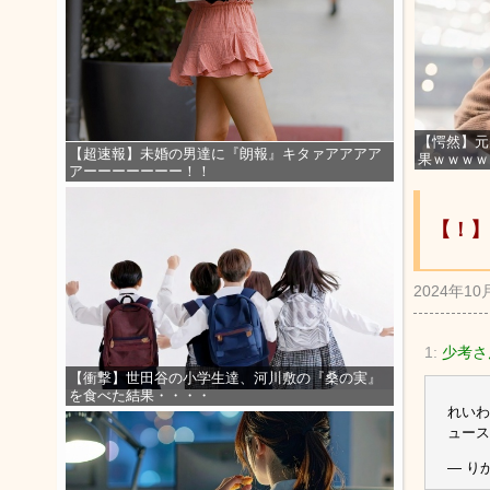
【愕然】元
【超速報】未婚の男達に『朗報』キタァアアアア
果ｗｗｗｗ
アーーーーーーー！！
【！】
2024年10
1:
少考さ
【衝撃】世田谷の小学生達、河川敷の『桑の実』
を食べた結果・・・・
れいわ
ュー
— りか