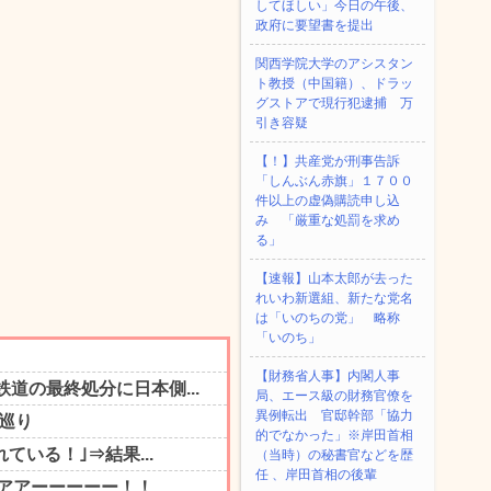
してほしい」今日の午後、
政府に要望書を提出
関西学院大学のアシスタン
ト教授（中国籍）、ドラッ
グストアで現行犯逮捕 万
引き容疑
【！】共産党が刑事告訴
「しんぶん赤旗」１７００
件以上の虚偽購読申し込
み 「厳重な処罰を求め
る」
【速報】山本太郎が去った
れいわ新選組、新たな党名
は「いのちの党」 略称
「いのち」
【財務省人事】内閣人事
局、エース級の財務官僚を
異例転出 官邸幹部「協力
的でなかった」※岸田首相
（当時）の秘書官などを歴
任 、岸田首相の後輩