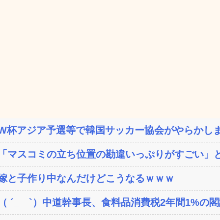
W杯アジア予選等で韓国サッカー協会がやらかしまく
「マスコミの立ち位置の勘違いっぷりがすごい」と
嫁と子作り中なんだけどこうなるｗｗｗ
（ ´_ゝ`）中道幹事長、食料品消費税2年間1%の閣議