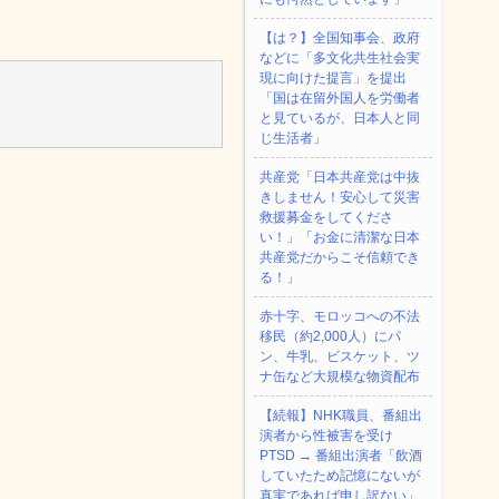
【は？】全国知事会、政府
などに「多文化共生社会実
現に向けた提言」を提出
「国は在留外国人を労働者
と見ているが、日本人と同
じ生活者」
共産党「日本共産党は中抜
きしません！安心して災害
救援募金をしてくださ
い！」「お金に清潔な日本
共産党だからこそ信頼でき
る！」
赤十字、モロッコへの不法
移民（約2,000人）にパ
ン、牛乳、ビスケット、ツ
ナ缶など大規模な物資配布
【続報】NHK職員、番組出
演者から性被害を受け
PTSD → 番組出演者「飲酒
していたため記憶にないが
真実であれば申し訳ない」