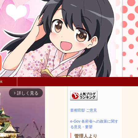
ok
詳しく見る
arrow_forward_ios
首相官邸 ご意見
e-Gov 各府省への政策に関す
る意見・要望
管理人より