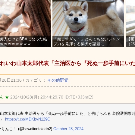
美人だけどBBAになった結
「嬉しすぎて！」とんでもないジャン
【画
ｗｗｗｗｗｗｗｗ
プ力を発揮する柴犬が話題に
（2
を募
れいわ山本太郎代表「主治医から『死ぬ一歩手前にい
月28日21:36 / カテゴリ：
その他野党
ん ★
2024/10/28(月) 20:44:29.70 ID:TE+9J3mE9
山本太郎代表 主治医から「死ぬ一歩手前にいた」と告げられる 衆院選開票
ス）
https://t.co/MDKbvN129C
りんこ！ (@hawaiiantokkib2)
October 28, 2024