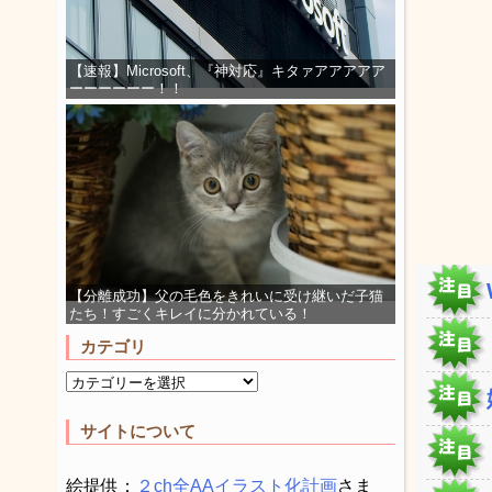
【速報】Microsoft、『神対応』キタァアアアアア
ーーーーーー！！
【分離成功】父の毛色をきれいに受け継いだ子猫
たち！すごくキレイに分かれている！
カテゴリ
サイトについて
絵提供：
２ch全AAイラスト化計画
さま