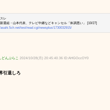
スレ
新選組・山本代表、テレビ中継などキャンセル「体調悪い」 [10/27]
//asahi.5ch.net/test/read.cgi/newsplus/1730032915/
しどんぶらこ
2024/10/28(月) 20:45:40.36 ID:AHGOccOY0
界引退しろ