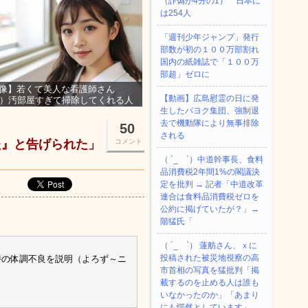
（詐偽が4分の1） 日本に
は254人
「週刊少年ジャンプ」発行
部数が初の１００万部割れ
国内の紙雑誌で「１００万
部超」ゼロに
像】若くて美人な看護師さん
【動画】広島慰霊の日に発
3）汚部屋すぎて掃除してくれる人
集ｗｗｗ
生したパヨク集団、強制退
去で機動隊により無事排除
50
される
た』と告げられた」
コメント
（ ´_ゝ`）中道幹事長、食料
品消費税2年間1%の閣議決
定を批判 → 記者「中道改革
連合は食料品消費税ゼロを
公約に掲げていたが？」→
階猛氏「
（ ´_ゝ`） 蓮舫さん、ｘに
投稿された被災地視察の高
時の体調不良を説明（よろず～ニ
市首相の写真を猛批判「掲
載するのを止める人は誰も
いなかったのか」「あまり
にも愕然としています」