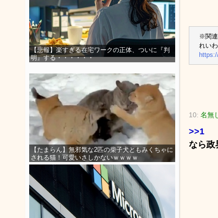
※関連
れいわ
【悲報】楽すぎる在宅ワークの正体、ついに『判
https:
明』する・・・・・・
10:
名無
>>1
なら政
【たまらん】無邪気な2匹の柴子犬ともみくちゃに
される猫！可愛いさしかないｗｗｗｗ