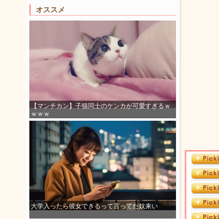
オススメ
【マンチカン】子猫同士のケンカが可愛すぎるｗ
ｗｗｗ
大学入ったら彼女できるって言ってた奴来い