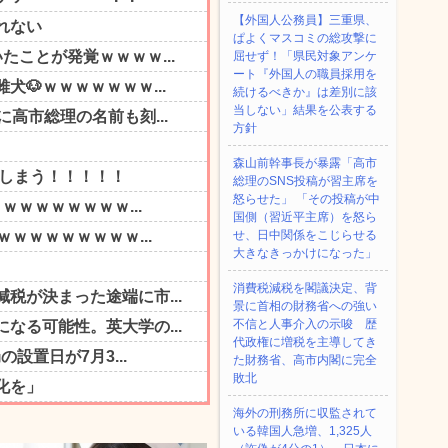
【外国人公務員】三重県、
ぱよくマスコミの総攻撃に
屈せず！「県民対象アンケ
ート『外国人の職員採用を
続けるべきか』は差別に該
当しない」結果を公表する
方針
森山前幹事長が暴露「高市
総理のSNS投稿が習主席を
怒らせた」 「その投稿が中
国側（習近平主席）を怒ら
せ、日中関係をこじらせる
大きなきっかけになった」
消費税減税を閣議決定、背
景に首相の財務省への強い
不信と人事介入の示唆 歴
代政権に増税を主導してき
た財務省、高市内閣に完全
敗北
海外の刑務所に収監されて
いる韓国人急増、1,325人