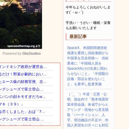
今年もよろしくおねがいしま
す(´・ω・`)
手洗い・うがい・睡眠・栄養
もお願いいたします
最新記事
SpaceX、米国防関連技術
保護を重視し供給連鎖から
Powered by 
GliaStudios
中国系を完全排除へ 供給
業者に「中国籍人員を
SpaceX向けの生産に関わ
Mute
らせないこと」「中国製の
設備・部品を使わないこ
と」を要求し監査実施
（ ´_ゝ`）中道・立憲・公
明、国会内で「熊本地震対
策本部会議」各省庁からヒ
アリング・現地から意見聴
取「パーティション、人
手、宿泊施設の不足や、外
国人実習生の方々にも対応