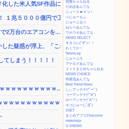
我無ちゃんねる
した米人気SF作品に絶...
だめぽあんてな
ニュース★３つ！
 １兆５０００億円で工...
☆にゅーもふ
にゅーぷる☆
ねらーあんてな
で2万台のエアコンを...
ウホウホあんてな
NEWS SELECT
キタコレ(ﾟ∀ﾟ)！！
した疑惑が浮上、「これが...
わくてか！
NewsLog
にゅーぷろ
してしまう！！！！！
アナログあんてな
２ｃｈまとめちゃんねる
NEWS CHOICE
特亜流あんてな
Best Trend News
ｗｗｗｗｗｗｗｗｗｗ...
しぃアンテナ(*ﾟーﾟ)
つーアンテナ(*ﾟ∀ﾟ)
のーアンテナ(ﾟAﾟ* )
ｗｗｗｗｗｗｗｗｗｗ...
ギコにゅー(,,ﾟДﾟ)
2GET
・
まとめアプリChaconne
matomeja
U-1NEWS