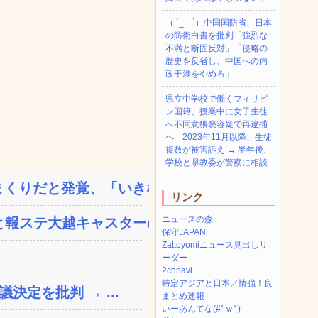
（ ´_ゝ`）中国国防省、日本
の防衛白書を批判「強烈な
不満と断固反対」「侵略の
歴史を反省し、中国への内
政干渉をやめろ」
県立中学校で働くフィリピ
ン国籍、授業中に女子生徒
へ不同意猥褻容疑で再逮捕
へ 2023年11月以降、生徒
複数が被害訴え → 半年後、
学校と県教委が警察に相談
りだと発覚、「いきなり...
リンク
ニュースの森
報ステ大越キャスターの台...
保守JAPAN
Zattoyomiニュース見出しリ
ーダー
2chnavi
特定アジアと日本／情強！良
決定を批判 → ...
まとめ速報
いーあんてな(#ﾟｗﾟ)