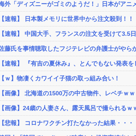
海外「ディズニーがゴミのようだ！」日本がアニメ化
【速報】 日本製メモリに世界中から注文殺到！！！
【速報】 中国大手、フランスの注文を受けて3.5日
佐藤氏を事情聴取したフジテレビの弁護士がやらか
【速報】 『有吉の夏休み』、とんでもない発表を
【ｗ】物凄くカワイイ子猫の取っ組み合い！
【画像】 北海道の1500万の中古物件、レベチｗｗ
【画像】24歳の人妻さん、露天風呂で撮られるｗｗ
【悲報】 コロナワクチン打たなかった結果・・・