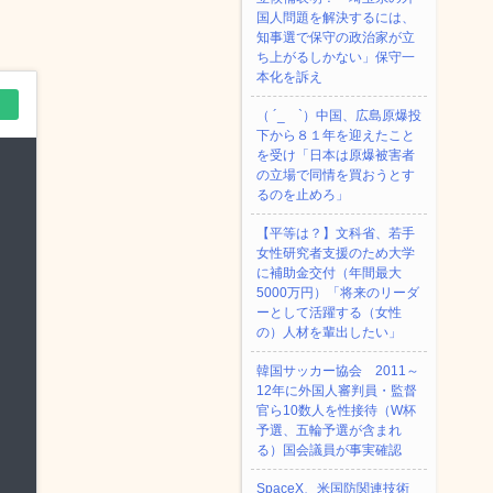
国人問題を解決するには、
知事選で保守の政治家が立
ち上がるしかない」保守一
本化を訴え
（ ´_ゝ`）中国、広島原爆投
下から８１年を迎えたこと
を受け「日本は原爆被害者
の立場で同情を買おうとす
るのを止めろ」
【平等は？】文科省、若手
女性研究者支援のため大学
に補助金交付（年間最大
5000万円）「将来のリーダ
ーとして活躍する（女性
の）人材を輩出したい」
韓国サッカー協会 2011～
12年に外国人審判員・監督
官ら10数人を性接待（W杯
予選、五輪予選が含まれ
る）国会議員が事実確認
SpaceX、米国防関連技術