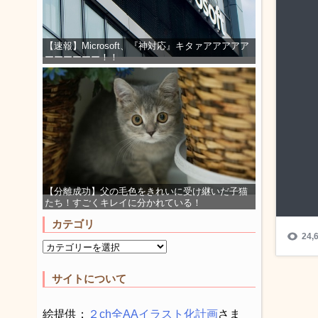
【速報】Microsoft、『神対応』キタァアアアアア
ーーーーーー！！
【分離成功】父の毛色をきれいに受け継いだ子猫
たち！すごくキレイに分かれている！
カテゴリ
サイトについて
絵提供：
２ch全AAイラスト化計画
さま