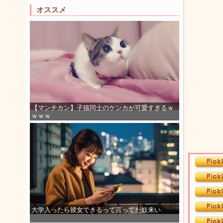
オススメ
【マンチカン】子猫同士のケンカが可愛すぎるｗ
ｗｗｗ
大学入ったら彼女できるって言ってた奴来い