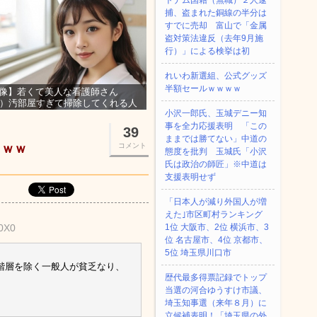
トナム国籍（無職）２人逮
捕、盗まれた銅線の半分は
すでに売却 富山で「金属
盗対策法違反（去年9月施
行）」による検挙は初
れいわ新選組、公式グッズ
半額セールｗｗｗｗ
像】若くて美人な看護師さん
3）汚部屋すぎて掃除してくれる人
小沢一郎氏、玉城デニー知
集ｗｗｗ
事を全力応援表明 「この
39
ままでは勝てない」中道の
ｗｗｗ
コメント
態度を批判 玉城氏「小沢
氏は政治の師匠」※中道は
支援表明せず
「日本人が減り外国人が増
えた｣市区町村ランキング
J0X0
1位 大阪市、2位 横浜市、3
位 名古屋市、4位 京都市、
5位 埼玉県川口市
階層を除く一般人が貧乏なり、
歴代最多得票記録でトップ
当選の河合ゆうすけ市議、
埼玉知事選（来年８月）に
立候補表明！「埼玉県の外