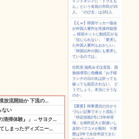
インドネシアに「ドラえも
ん」という名前の市民が16
人、「のび太」は181人
【えｗ】韓国サッカー協会
が外国人審判を性接待疑惑
→ 韓国ネットに動揺広がる
「信じられない」「要求し
た外国人審判もおかしい」
「韓国以外の国にも要求し
ているのでは」
社民党 福島みずほ党首、国
旗損壊罪に危機感「お子様
ランチの日の丸は折っても
破っても処罰されない、 ど
うでしょう。本当にそうな
のか」
【重要】時事通信の分かり
づらい記事でネット混乱！
「特定技能2号に5年枠登
場」を移民拡大と勘違いし
反対パブコメが殺到 ※実
際は3年で永住申請できた