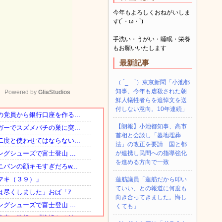
今年もよろしくおねがいしま
す(´・ω・`)
手洗い・うがい・睡眠・栄養
もお願いいたします
最新記事
（ ´_ゝ`）東京新聞「小池都
知事、今年も虐殺された朝
Powered by 
GliaStudios
鮮人犠牲者らを追悼文を送
付しない意向。10年連続」
Mute
【朗報】小池都知事、高市
首相と会談し「墓地埋葬
法」の改正を要請 国と都
が連携し民間への指導強化
を進める方向で一致
蓮舫議員「蓮舫だから叩い
ていい、との報道に何度も
向き合ってきました。悔し
くても」