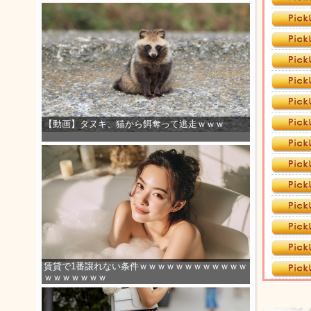
【動画】タヌキ、猫から餌奪って逃走ｗｗｗ
賃貸で1番譲れない条件ｗｗｗｗｗｗｗｗｗｗｗｗ
ｗｗｗｗｗｗｗ