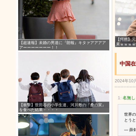
【愕然】元
【超速報】未婚の男達に『朗報』キタァアアアア
果ｗｗｗｗ
アーーーーーーー！！
中国在
2024年10
1:
名無しさ
【衝撃】世田谷の小学生達、河川敷の『桑の実』
を食べた結果・・・・
世界の
とう
— 薛剑X