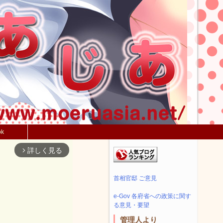
ok
詳しく見る
arrow_forward_ios
首相官邸 ご意見
e-Gov 各府省への政策に関す
る意見・要望
管理人より