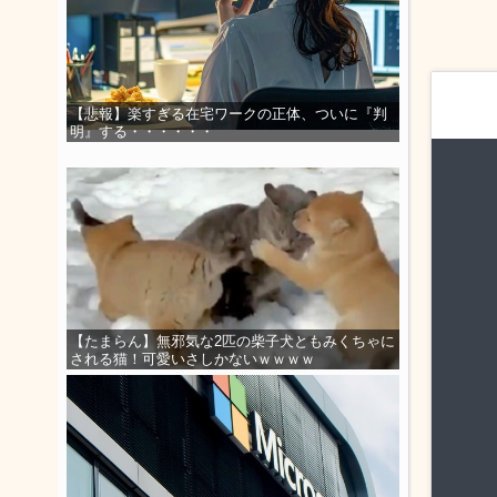
【悲報】楽すぎる在宅ワークの正体、ついに『判
明』する・・・・・・
【たまらん】無邪気な2匹の柴子犬ともみくちゃに
される猫！可愛いさしかないｗｗｗｗ