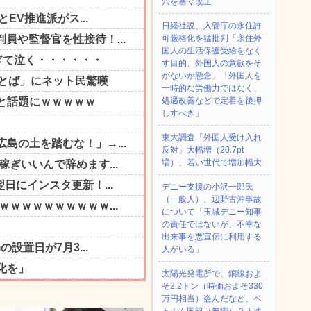
穴を塞ぐ改正
日経社説、入管庁の永住許
可厳格化を猛批判「永住外
国人の生活保護受給をなく
す目的、外国人の意欲をそ
がないか懸念」「外国人を
一時的な労働力ではなく、
処遇改善などで定着を後押
しすべき」
東大調査「外国人受け入れ
反対」大幅増（20.7pt
増）、若い世代で増加幅大
デニー支援の小沢一郎氏
（一般人）、辺野古沖事故
について「玉城デニー知事
の責任ではないが、不幸な
出来事を悪宣伝に利用する
人がいる」
太陽光発電所で、銅線およ
そ2.2トン（時価およそ330
万円相当）盗んだなど、ベ