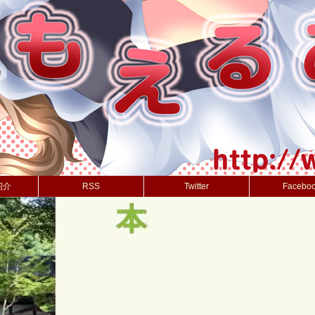
紹介
RSS
Twitter
Facebo