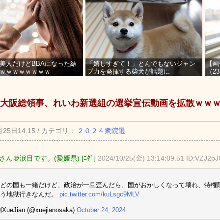
美人だけどBBAになった結
「嬉しすぎて！」とんでもないジャン
【画
ｗｗｗｗｗｗｗｗ
プ力を発揮する柴犬が話題に
（2
を募
大阪総領事、れいわ新選組の選挙宣伝動画を拡散ｗｗ
月25日14:15 / カテゴリ：
２０２４衆院選
ん＠涙目です。(愛媛県) [ﾆﾀﾞ]
2024/10/25(金) 13:14:09.51 ID:VZJ2p
どの国も一緒だけど、政治が一旦歪んだら、国がおかしくなって壊れ、特権
とう地獄行きなんだ。
pic.twitter.com/kuLsgc9MLV
ueJian (@xuejianosaka)
October 24, 2024