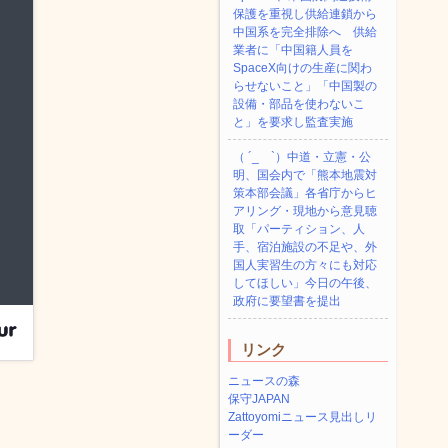
保護を重視し供給連鎖から
中国系を完全排除へ 供給
業者に「中国籍人員を
SpaceX向けの生産に関わ
らせないこと」「中国製の
設備・部品を使わないこ
と」を要求し監査実施
（ ´_ゝ`）中道・立憲・公
明、国会内で「熊本地震対
策本部会議」各省庁からヒ
アリング・現地から意見聴
取「パーティション、人
手、宿泊施設の不足や、外
国人実習生の方々にも対応
してほしい」今日の午後、
政府に要望書を提出
リンク
ニュースの森
保守JAPAN
Zattoyomiニュース見出しリ
ーダー