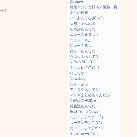
2chnavi
特定アジアと日本／情強！良
A+0
まとめ速報
いーあんてな(#ﾟｗﾟ)
我無ちゃんねる
だめぽあんてな
ニュース★３つ！
☆にゅーもふ
にゅーぷる☆
ねらーあんてな
ウホウホあんてな
NEWS SELECT
キタコレ(ﾟ∀ﾟ)！！
わくてか！
NewsLog
にゅーぷろ
アナログあんてな
２ｃｈまとめちゃんねる
NEWS CHOICE
特亜流あんてな
Best Trend News
しぃアンテナ(*ﾟーﾟ)
つーアンテナ(*ﾟ∀ﾟ)
のーアンテナ(ﾟAﾟ* )
ギコにゅー(,,ﾟДﾟ)