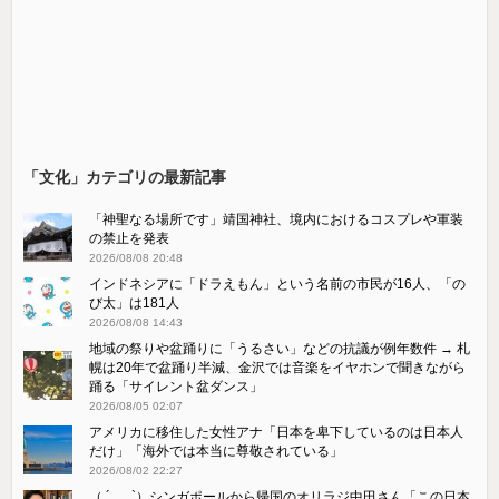
「文化」カテゴリの最新記事
「神聖なる場所です」靖国神社、境内におけるコスプレや軍装
の禁止を発表
2026/08/08 20:48
インドネシアに「ドラえもん」という名前の市民が16人、「の
び太」は181人
2026/08/08 14:43
地域の祭りや盆踊りに「うるさい」などの抗議が例年数件 → 札
幌は20年で盆踊り半減、金沢では音楽をイヤホンで聞きながら
踊る「サイレント盆ダンス」
2026/08/05 02:07
アメリカに移住した女性アナ「日本を卑下しているのは日本人
だけ」「海外では本当に尊敬されている」
2026/08/02 22:27
（ ´_ゝ`）シンガポールから帰国のオリラジ中田さん「この日本