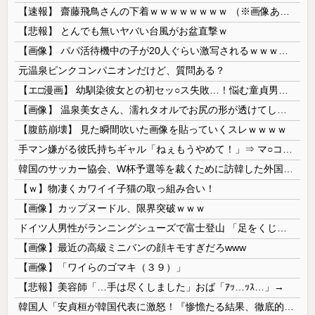
【速報】 齋藤飛鳥さんの下着ｗｗｗｗｗｗｗｗ （※画像あり）
【悲報】 とんでも無いヤバい台風がお盆直撃ｗ
【画像】 パパ活待機中の子が20人ぐらい激写されるｗｗｗｗｗｗｗｗｗｗｗ
元温泉ピンクコンパニオンだけど、質問ある？
【エ□漫画】 幼馴染彼女との初セッ○ス失敗…！悩む童貞男子にクラスメイトのギャルJKが優しく近づきオチ○ポよしよしされちゃう…！
【画像】 温泉美女さん、濡れタオルでお尻の形が透けてしまう
【腹筋崩壊】 見た瞬間吹いた画像を貼っていくスレｗｗｗｗ
手マン嫌がる彼氏持ちギャル「ねぇもうやめて！」⇒ マ○コは正直だった結果…
韓国のサッカー協会、W杯予選等を裁くために訪韓した外国人審判を「性接待」していた……大して強くもないチームが潤沢な予算を持ってりゃそうなるわな
【ｗ】物凄くカワイイ子猫の取っ組み合い！
【画像】カップヌードル、限界突破ｗｗｗ
ドイツ人男性がランニングシューズで富士登山 「足をくじいて動けない」
【画像】最近の高級ミニバンの顔キモすぎだろwww
【画像】「ワイらのゴマキ（３９）」
【悲報】美容師「…手は尽くしました」おば「ｱｯ…ｯｽ…」→
韓国人「安貞桓が韓国代表に激怒！『惨憺たる結果、徹底的な刷新が必要だ』と監督や協会を痛烈批判」