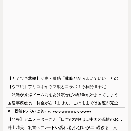
【カミツキ悲報】立憲・蓮舫「蓮舫だから叩いていい、との報道に何度も向き合ってきました」→ツッコミ殺到
【ウマ娘】プリコネがウマ娘とコラボ！今秋開催予定
「私達が原爆ドーム前をあけ渡せば核戦争が始まってしまう」と訴える市民団体、それを聞いた被爆3世の人が……
国連事務総長「お金がありません。このままでは国連が完全崩壊します。助けて下さい」
X、収益化が9/7に終わるwwwwwwwwwwwww
【悲報】アニメーターさん「日本の復興は…中国の温情のおかげだ！」 ← 突っ込み殺到 ｗｗｗｗｗｗｗｗｗ
井上晴美、乳首ヘア○ードや濡れ場お○ぱいがエ□過ぎる！人生最後のラスト写真集、最高！！