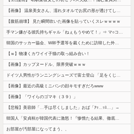
【画像】 温泉美女さん、濡れタオルでお尻の形が透けてしまう
【腹筋崩壊】 見た瞬間吹いた画像を貼っていくスレｗｗｗｗ
手マン嫌がる彼氏持ちギャル「ねぇもうやめて！」⇒ マ○コは正直だった結果…
韓国のサッカー協会、W杯予選等を裁くために訪韓した外国人審判を「性接待」していた……大して強くもないチームが潤沢な予算を持ってりゃそうなるわな
【ｗ】物凄くカワイイ子猫の取っ組み合い！
【画像】カップヌードル、限界突破ｗｗｗ
ドイツ人男性がランニングシューズで富士登山 「足をくじいて動けない」
【画像】最近の高級ミニバンの顔キモすぎだろwww
【画像】「ワイらのゴマキ（３９）」
【悲報】美容師「…手は尽くしました」おば「ｱｯ…ｯｽ…」→
韓国人「安貞桓が韓国代表に激怒！『惨憺たる結果、徹底的な刷新が必要だ』と監督や協会を痛烈批判」
お部屋が汚部屋になってまう、、