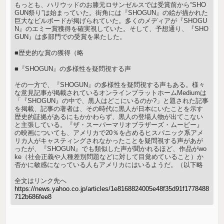
もっとも、ハリウッドのお膝元ロサンゼルスでは受賞前から“SHO
GUN祭り”は始まっていた。街角には『SHOGUN』の絵が描かれた
巨大なビルボードが掲げられていた。多くのメディアが『SHOGU
N』のエミー賞獲得を確実視していた。そして、予想通り、『SHO
GUN』は多部門での受賞を果たした。
■歴史的な賞の獲得（略
■『SHOGUN』の多様性を疑問視する声
その一方で、『SHOGUN』の多様性を疑問視する声もある。様々
な意見記事が掲載されているオンラインプラットホームMediumは
「『SHOGUN』の中で、黒人はどこにいるのか?」と題された記事
を掲載、記事の著者は、その時代に黒人が日本にいたことを示す
歴史的証拠があるにもかかわらず、黒人の登場人物が出てこない
と主張している。『ザ・スーパーマリオブラザーズ・ムービー』
の映画についても、アメリカで20％を占めるヒスパニック系アメ
リカ人がキャスティングされなかったことを疑問視する声があが
ったが、『SHOGUN』でも類似した声が聞かれるほど、作品がwo
ke（社会正義や人種差別問題などに対して目覚めていること）か
否かに敏感になっている人もアメリカにはいるようだ。（以下略
全文はリンク先へ
https://news.yahoo.co.jp/articles/1e8168824005e48f35d91f1778488
712b686fee8