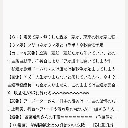
【ＧＪ】震災で家を無くした親戚一家が、東京の我が家に転がり込んで一年近く帰らない。「東京は家賃が高くて～」「働き口がなくて～」と言い訳ばっかりなので、父親が独断で・・・ｗ
【ウマ娘】プリコネがウマ娘とコラボ！今秋開催予定
【カミツキ悲報】立憲・蓮舫「蓮舫だから叩いていい、との報道に何度も向き合ってきました」→ツッコミ殺到
中国製自動車、不具合によりドアが勝手に開いてしまう件
「私達が原爆ドーム前をあけ渡せば核戦争が始まってしまう」と訴える市民団体、それを聞いた被爆3世の人が……
【画像】Ｘ民「人生がつまらないと感じている人へ。今すぐ『これ』をやってください。」6.9万いいね
国連事務総長「お金がありません。このままでは国連が完全崩壊します。助けて下さい」
X、収益化が9/7に終わるwwwwwwwwwwwww
【悲報】アニメーターさん「日本の復興は…中国の温情のおかげだ！」 ← 突っ込み殺到 ｗｗｗｗｗｗｗｗｗ
井上晴美、乳首ヘア○ードや濡れ場お○ぱいがエ□過ぎる！人生最後のラスト写真集、最高！！
【速報】 齋藤飛鳥さんの下着ｗｗｗｗｗｗｗｗ （※画像あり）
【エ□漫画】 幼馴染彼女との初セッ○ス失敗…！悩む童貞男子にクラスメイトのギャルJKが優しく近づきオチ○ポよしよしされちゃう…！