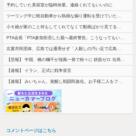
予約していた美容室が臨時休業。連絡くれてもいいのに
ツーリング中に軽自動車から執拗な煽り運転を受けていた。その数分後、思わぬ結末を目撃することになり…
小６娘が家のこと何もしてくれてなくて動画ばかり見てる。その姿が情けなくて...
PTA会長「PTA参加拒否した親へ最終警告。こうなってもいい？」
左翼市民団体、広島では通用せず「人殺しの汚い足で広島の土を踏むな！」→広島県民「お前らの方が汚いんじゃ！」「ワシらが広島県民じゃ」
【悲報】 中国、橋の欄干が強風一発で粉々に 鉄筋ゼロ 当局「接着剤でくっつけただけ」「正常で、品質問題はない」
【速報】 イラン、正式に戦争宣言
【速報】 みいちゃん、覚醒し戦闘民族化。お子様二人をフルボッコにしてしまう
コメントページはこちら