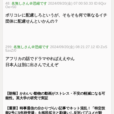
48:
名無しさん＠恐縮です
2024/09/20(金) 07:00:50.33 ID:6Qcr
Oe+50
ポリコレに配慮しろというが、そもそも何で単なるイチ
団体に配慮せんといかんの？
299:
名無しさん＠恐縮です
2024/09/20(金) 08:21:27.12 ID:ZoS
5zxZ/0
アフリカの話でドラマやればええやん
日本人は別に出さんでええぞ
【朗報】かわいい動物の動画がストレス・不安の軽減になる可
能性。英大学の研究で実証
【重要】時事通信の分かりづらい記事でネット混乱！「特定技
能2号に5年枠登場」を移民拡大と勘違いし反対パブコメが殺