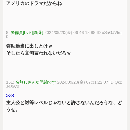
アメリカのドラマだからね
8:
警備員[Lv.5][新芽]
2024/09/20(金) 06:46:18.88 ID:oSaGJV5q
0
弥助適当に出しとけｗ
そしたら文句言われないだろｗ
151:
名無しさん＠恐縮です
2024/09/20(金) 07:31:22.07 ID:Qkz
J4XA/0
>>8
主人公と対等レベルじゃないと許さないんだろうな、ど
うせ。