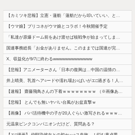
【カミツキ悲報】立憲・蓮舫「蓮舫だから叩いていい、との報道に何度も向き合ってきました」→ツッコミ殺到
【ウマ娘】プリコネがウマ娘とコラボ！今秋開催予定
「私達が原爆ドーム前をあけ渡せば核戦争が始まってしまう」と訴える市民団体、それを聞いた被爆3世の人が……
国連事務総長「お金がありません。このままでは国連が完全崩壊します。助けて下さい」
X、収益化が9/7に終わるwwwwwwwwwwwww
【悲報】アニメーターさん「日本の復興は…中国の温情のおかげだ！」 ← 突っ込み殺到 ｗｗｗｗｗｗｗｗｗ
井上晴美、乳首ヘア○ードや濡れ場お○ぱいがエ□過ぎる！人生最後のラスト写真集、最高！！
【速報】 齋藤飛鳥さんの下着ｗｗｗｗｗｗｗｗ （※画像あり）
【悲報】 とんでも無いヤバい台風がお盆直撃ｗ
【画像】 パパ活待機中の子が20人ぐらい激写されるｗｗｗｗｗｗｗｗｗｗｗ
元温泉ピンクコンパニオンだけど、質問ある？
【エ□漫画】 幼馴染彼女との初セッ○ス失敗…！悩む童貞男子にクラスメイトのギャルJKが優しく近づきオチ○ポよしよしされちゃう…！