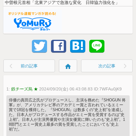
中曽根元首相「北東アジアで急激な変化 日韓協力強化を」
home
前の記事
次の記事
1:
鉄チーズ烏 ★
2024/09/20(金) 06:43:08.83 ID:7WFAu0jK9
俳優の真田広之氏がプロデュースし、主演を務めた『SHOGUN 将
軍』が、アメリカテレビ界のアカデミー賞と言われているエミー
賞で18冠を獲得した。『SHOGUN』は数多くの“史上初”を達成し
た。日本人がプロデュースする作品がエミー賞を受賞するのは“史
上初”。日本人が主演男優賞や主演女優賞に輝いたのも“史上初”。1
8部門とエミー賞史上最多の賞を受賞したことにおいても“史上
初”だ。