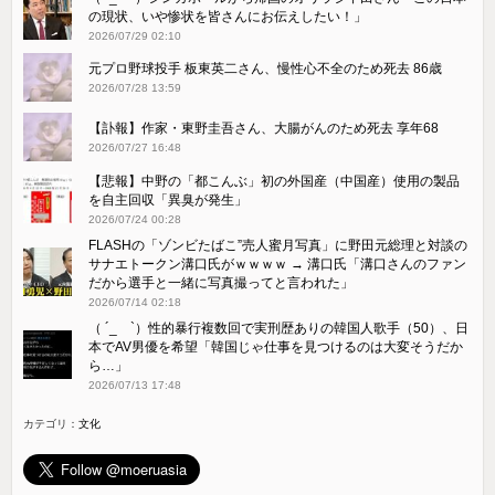
の現状、いや惨状を皆さんにお伝えしたい！」
2026/07/29 02:10
元プロ野球投手 板東英二さん、慢性心不全のため死去 86歳
2026/07/28 13:59
【訃報】作家・東野圭吾さん、大腸がんのため死去 享年68
2026/07/27 16:48
【悲報】中野の「都こんぶ」初の外国産（中国産）使用の製品
を自主回収「異臭が発生」
2026/07/24 00:28
FLASHの「ゾンビたばこ”売人蜜月写真」に野田元総理と対談の
サナエトークン溝口氏がｗｗｗｗ → 溝口氏「溝口さんのファン
だから選手と一緒に写真撮ってと言われた」
2026/07/14 02:18
（ ´_ゝ`）性的暴行複数回で実刑歴ありの韓国人歌手（50）、日
本でAV男優を希望「韓国じゃ仕事を見つけるのは大変そうだか
ら…」
2026/07/13 17:48
カテゴリ：
文化