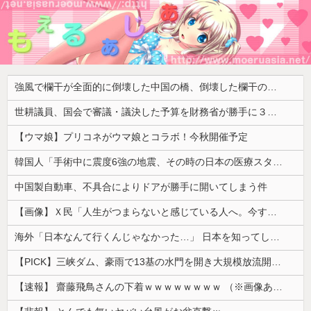
強風で欄干が全面的に倒壊した中国の橋、倒壊した欄干の破片を調べると凄まじい事実が発覚して……
世耕議員、国会で審議・議決した予算を財務省が勝手に３兆円動かしていると指摘・問題視
【ウマ娘】プリコネがウマ娘とコラボ！今秋開催予定
韓国人「手術中に震度6強の地震、その時の日本の医療スタッフたちの姿をご覧ください」→「マジで鳥肌立った」「こういう姿は韓国も見習わないと」「あん...
中国製自動車、不具合によりドアが勝手に開いてしまう件
【画像】Ｘ民「人生がつまらないと感じている人へ。今すぐ『これ』をやってください。」6.9万いいね
海外「日本なんて行くんじゃなかった…」 日本を知ってしまったディズニー信者、帰国後『本家』に失望する事態に
【PICK】三峡ダム、豪雨で13基の水門を開き大規模放流開始か 下流の工場地帯に洪水流入で崩壊はじまる
【速報】 齋藤飛鳥さんの下着ｗｗｗｗｗｗｗｗ （※画像あり）