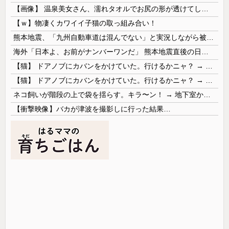
【画像】 温泉美女さん、濡れタオルでお尻の形が透けてしまう
【ｗ】物凄くカワイイ子猫の取っ組み合い！
熊本地震、「九州自動車道は混んでない」と実況しながら被災地へ向かう有名アナなどに批判殺到 全国紙記者「最新の状況をいち早く伝えることは報道機関としての責務」「情報を取り上げることには大きな意義がある」
海外「日本よ、お前がナンバーワンだ」 熊本地震直後の日本の対応のスピードに世界が衝撃
【猫】 ドアノブにカバンをかけていた。行けるかニャ？ → 猫はこうなります…
【猫】 ドアノブにカバンをかけていた。行けるかニャ？ → 猫はこうなります…
ネコ飼いが階段の上で袋を揺らす。キラ〜ン！ → 地下室からヤツが現れる…
【衝撃映像】バカが津波を撮影しに行った結果…