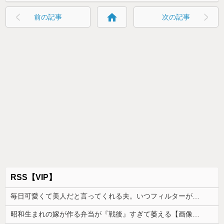
home
前の記事
次の記事
RSS【VIP】
毎日可愛くて美人だと言ってくれる夫。いつフィルターが外れて私がただのデブスおばさんだと気付いてしまうのか恐ろしくなった
昭和生まれの嫁が作る弁当が『戦後』すぎて萎える【画像あり】