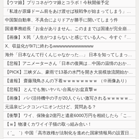
【ウマ娘】プリコネがウマ娘とコラボ！今秋開催予定
「私達が原爆ドーム前をあけ渡せば核戦争が始まってしまう」と訴える市民団...
中国製自動車、不具合によりドアが勝手に開いてしまう件
国連事務総長「お金がありません。このままでは国連が完全崩壊します。助け...
【画像】Ｘ民「人生がつまらないと感じている人へ。今すぐ『これ』をやって...
X、収益化が9/7に終わるwwwwwwwwwwwww
海外「日本なんて行くんじゃなかった…」 日本を知ってしまったディズニー...
【悲報】アニメーターさん「日本の復興は…中国の温情のおかげだ！」 ← ...
【PICK】三峡ダム、豪雨で13基の水門を開き大規模放流開始か 下流の...
【速報】 齋藤飛鳥さんの下着ｗｗｗｗｗｗｗｗ （※画像あり）
【悲報】 とんでも無いヤバい台風がお盆直撃ｗ
【画像】 パパ活待機中の子が20人ぐらい激写されるｗｗｗｗｗｗｗｗｗｗ...
元温泉ピンクコンパニオンだけど、質問ある？
【衝撃】 ワイ、保険金2億円と遺産6000万円を相続したら「こう」なっ...
【ｗ】物凄くカワイイ子猫の取っ組み合い！
（ ´_ゝ`）中国「高市政権が法制化を進めた国家情報局の設置日が7月3...