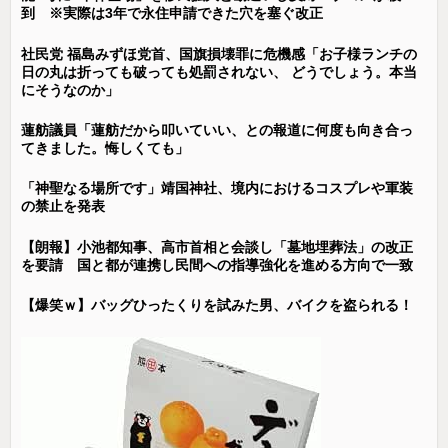
到 ※実際は3年で永住申請できた穴を塞ぐ改正
社民党 福島みずほ党首、国旗損壊罪に危機感「お子様ランチの
日の丸は折っても破っても処罰されない、 どうでしょう。本当
にそうなのか」
蓮舫議員「蓮舫だから叩いていい、との報道に何度も向き合っ
てきました。悔しくても」
「神聖なる場所です」靖国神社、境内におけるコスプレや軍装
の禁止を発表
【朗報】小池都知事、高市首相と会談し「墓地埋葬法」の改正
を要請 国と都が連携し民間への指導強化を進める方向で一致
【爆笑ｗ】バッグひったくりを試みた男、バイクを盗られる！