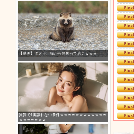
【動画】タヌキ、猫から餌奪って逃走ｗｗｗ
賃貸で1番譲れない条件ｗｗｗｗｗｗｗｗｗｗｗｗ
ｗｗｗｗｗｗｗ