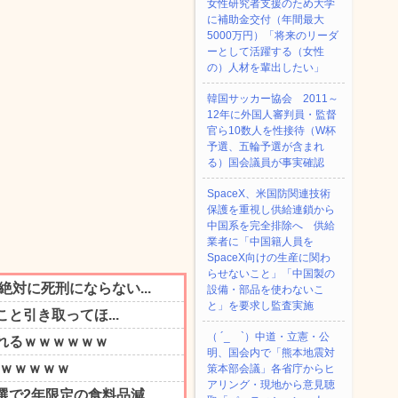
女性研究者支援のため大学
に補助金交付（年間最大
5000万円）「将来のリーダ
ーとして活躍する（女性
の）人材を輩出したい」
韓国サッカー協会 2011～
12年に外国人審判員・監督
官ら10数人を性接待（W杯
予選、五輪予選が含まれ
る）国会議員が事実確認
SpaceX、米国防関連技術
保護を重視し供給連鎖から
中国系を完全排除へ 供給
業者に「中国籍人員を
SpaceX向けの生産に関わ
らせないこと」「中国製の
設備・部品を使わないこ
と」を要求し監査実施
（ ´_ゝ`）中道・立憲・公
明、国会内で「熊本地震対
策本部会議」各省庁からヒ
アリング・現地から意見聴