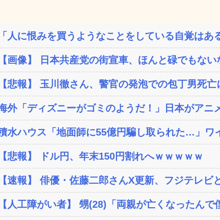
「人に恨みを買うようなことをしている自覚はある
【画像】 日本共産党の街宣車、ほんと碌でもない
【悲報】 玉川徹さん、警官の発泡での包丁男死亡に
海外「ディズニーがゴミのようだ！」日本がアニメ化
積水ハウス「地面師に55億円騙し取られた…」ワイ
【悲報】 ドル円、年末150円割れへｗｗｗｗｗ
【速報】 俳優・佐藤二郎さんX更新、フジテレビと
【人工障がい者】 甥(28)「両親が亡くなったんで僕