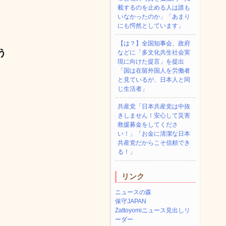
載するのを止める人は誰も
いなかったのか」「あまり
にも愕然としています」
【は？】全国知事会、政府
う
などに「多文化共生社会実
現に向けた提言」を提出
「国は在留外国人を労働者
と見ているが、日本人と同
じ生活者」
共産党「日本共産党は中抜
きしません！安心して災害
救援募金をしてくださ
い！」「お金に清潔な日本
共産党だからこそ信頼でき
る！」
リンク
ニュースの森
保守JAPAN
Zattoyomiニュース見出しリ
ーダー