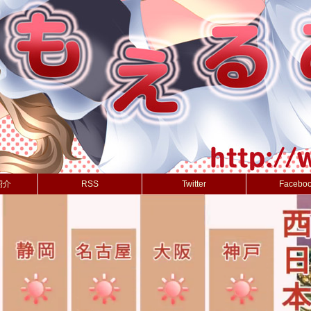
紹介
RSS
Twitter
Facebo