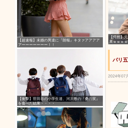
【愕然】元
【超速報】未婚の男達に『朗報』キタァアアアア
果ｗｗｗｗ
アーーーーーーー！！
パリ五
2024年07
【衝撃】世田谷の小学生達、河川敷の『桑の実』
を食べた結果・・・・