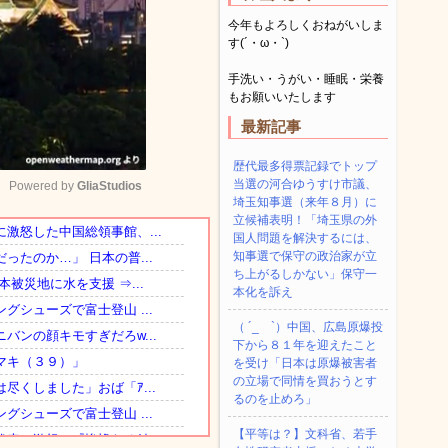
今年もよろしくおねがいしま
す(´・ω・`)
手洗い・うがい・睡眠・栄養
もお願いいたします
最新記事
歴代最多得票記録でトップ
当選の河合ゆうすけ市議、
Powered by 
GliaStudios
埼玉知事選（来年８月）に
立候補表明！「埼玉県の外
国人問題を解決するには、
Mute
知事選で保守の政治家が立
ち上がるしかない」保守一
本化を訴え
（ ´_ゝ`）中国、広島原爆投
下から８１年を迎えたこと
を受け「日本は原爆被害者
の立場で同情を買おうとす
るのを止めろ」
【平等は？】文科省、若手