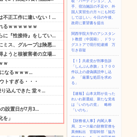
取「パーティション、人
手、宿泊施設の不足や、外
国人実習生の方々にも対応
してほしい」今日の午後、
政府に要望書を提出
関西学院大学のアシスタン
ト教授（中国籍）、ドラッ
グストアで現行犯逮捕 万
引き容疑
【！】共産党が刑事告訴
「しんぶん赤旗」１７００
件以上の虚偽購読申し込
み 「厳重な処罰を求め
る」
【速報】山本太郎が去った
れいわ新選組、新たな党名
は「いのちの党」 略称
「いのち」
【財務省人事】内閣人事
局、エース級の財務官僚を
異例転出 官邸幹部「協力