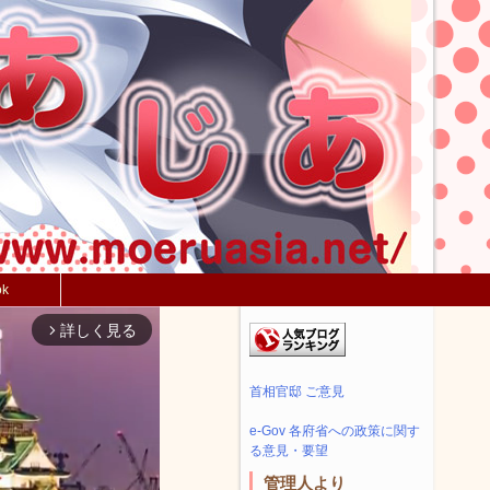
ok
詳しく見る
arrow_forward_ios
首相官邸 ご意見
e-Gov 各府省への政策に関す
る意見・要望
管理人より