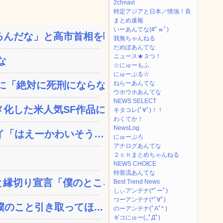
2chnavi
特定アジアと日本／情強！良
まとめ速報
いーあんてな(#ﾟｗﾟ)
んだな」と高市首相を嘲笑...
我無ちゃんねる
だめぽあんてな
ニュース★３つ！
な
☆にゅーもふ
にゅーぷる☆
「絶対に死刑にならない...
ねらーあんてな
ウホウホあんてな
NEWS SELECT
した米人気SF作品に絶...
キタコレ(ﾟ∀ﾟ)！！
わくてか！
NewsLog
「はえーかわいそう…会...
にゅーぷろ
アナログあんてな
２ｃｈまとめちゃんねる
NEWS CHOICE
特亜流あんてな
縁切り宣言「僕のところ...
Best Trend News
しぃアンテナ(*ﾟーﾟ)
つーアンテナ(*ﾟ∀ﾟ)
のこと引き取ってほ...
のーアンテナ(ﾟAﾟ* )
ギコにゅー(,,ﾟДﾟ)