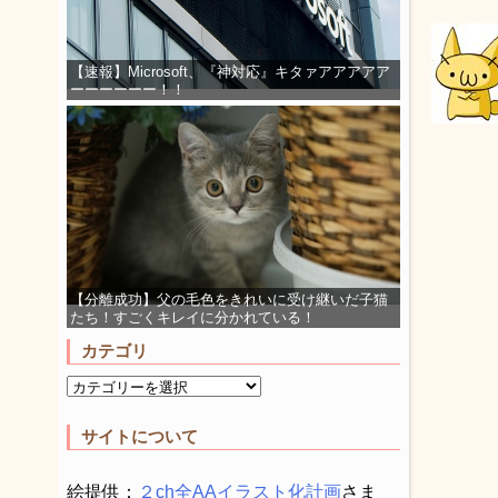
【速報】Microsoft、『神対応』キタァアアアアア
ーーーーーー！！
【分離成功】父の毛色をきれいに受け継いだ子猫
たち！すごくキレイに分かれている！
カテゴリ
サイトについて
絵提供：
２ch全AAイラスト化計画
さま