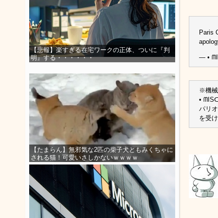
Paris 
apolog
【悲報】楽すぎる在宅ワークの正体、ついに『判
— • ᗰ
明』する・・・・・・
※機械
• ᗰIS
パリオ
を受け
【たまらん】無邪気な2匹の柴子犬ともみくちゃに
される猫！可愛いさしかないｗｗｗｗ