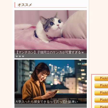
オススメ
【マンチカン】子猫同士のケンカが可愛すぎるｗ
ｗｗｗ
大学入ったら彼女できるって言ってた奴来い