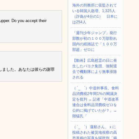
海外の刑務所に収監されて
いる韓国人急増、1,325人
（詐偽が4分の1） 日本に
upper. Do you accept their
は254人
「週刊少年ジャンプ」発行
部数が初の１００万部割れ
国内の紙雑誌で「１００万
部超」ゼロに
【動画】広島慰霊の日に発
生したパヨク集団、強制退
しました。あなたは彼らの謝罪
去で機動隊により無事排除
される
（ ´_ゝ`）中道幹事長、食料
品消費税2年間1%の閣議決
定を批判 → 記者「中道改革
連合は食料品消費税ゼロを
公約に掲げていたが？」→
階猛氏「
（ ´_ゝ`） 蓮舫さん、ｘに
投稿された被災地視察の高
市首相の写真を猛批判「掲