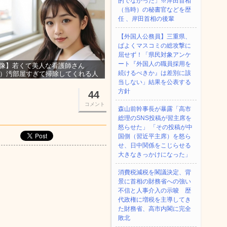
的でなかった」※岸田首相
（当時）の秘書官などを歴
任 、岸田首相の後輩
【外国人公務員】三重県、
ぱよくマスコミの総攻撃に
屈せず！「県民対象アンケ
ート『外国人の職員採用を
像】若くて美人な看護師さん
続けるべきか』は差別に該
3）汚部屋すぎて掃除してくれる人
集ｗｗｗ
当しない」結果を公表する
方針
44
コメント
森山前幹事長が暴露「高市
総理のSNS投稿が習主席を
怒らせた」 「その投稿が中
国側（習近平主席）を怒ら
せ、日中関係をこじらせる
大きなきっかけになった」
消費税減税を閣議決定、背
景に首相の財務省への強い
不信と人事介入の示唆 歴
代政権に増税を主導してき
た財務省、高市内閣に完全
敗北