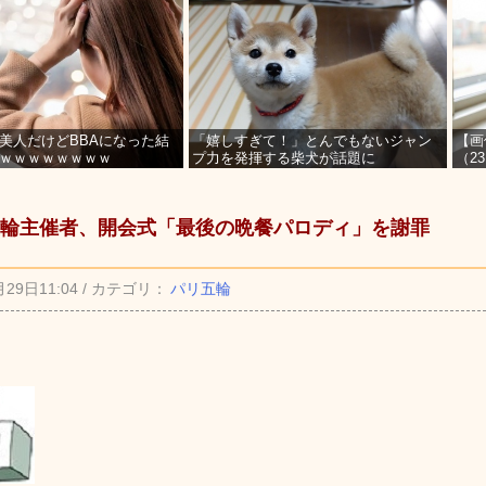
美人だけどBBAになった結
「嬉しすぎて！」とんでもないジャン
【画
ｗｗｗｗｗｗｗｗ
プ力を発揮する柴犬が話題に
（2
を募
輪主催者、開会式「最後の晩餐パロディ」を謝罪
月29日11:04 / カテゴリ：
パリ五輪