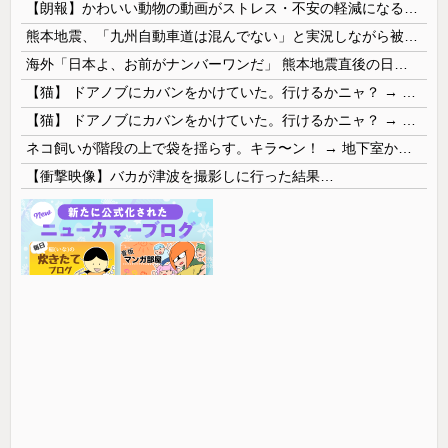
【朗報】かわいい動物の動画がストレス・不安の軽減になる可能性。英大学の研究で実証
熊本地震、「九州自動車道は混んでない」と実況しながら被災地へ向かう有名アナなどに批判殺到 全国紙記者「最新の状況をいち早く伝えることは報道機関としての責務」「情報を取り上げることには大きな意義がある」
海外「日本よ、お前がナンバーワンだ」 熊本地震直後の日本の対応のスピードに世界が衝撃
【猫】 ドアノブにカバンをかけていた。行けるかニャ？ → 猫はこうなります…
【猫】 ドアノブにカバンをかけていた。行けるかニャ？ → 猫はこうなります…
ネコ飼いが階段の上で袋を揺らす。キラ〜ン！ → 地下室からヤツが現れる…
【衝撃映像】バカが津波を撮影しに行った結果…