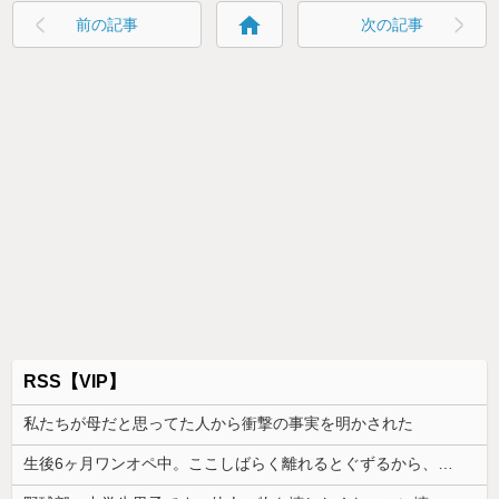
home
前の記事
次の記事
RSS【VIP】
私たちが母だと思ってた人から衝撃の事実を明かされた
生後6ヶ月ワンオペ中。ここしばらく離れるとぐずるから、自分のご飯が作れず...