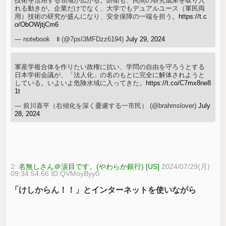
技術を活用する領域が広がる。防衛も、民間の研究成果を取り入
れる動きが。企業だけでなく、大学でもデュアルユース（軍民両
用）技術の研究が盛んになり、安全保障の一端を担う。
https://t.c
o/ObOWjtjCm6
— notebook Ⅱ (@7psI3MFDzz6194)
July 29, 2024
軍産学複合体を作りたい政権に抗い、学問の自由を守ろうとする
日本学術会議が、「法人化」の名のもとに完全に解体されようと
している。いよいよ危険水域に入ってきた。
https://t.co/C7mx8ne8
1t
— 前川喜平（右傾化を深く憂慮する一市民） (@brahmslover)
July
28, 2024
2:
名無しさん＠涙目です。(やわらか銀行) [US]
2024/07/29(月)
09:34:54.66 ID:QVMoyByy0
「けしからん！！」とインターネットを使いながら