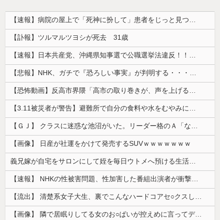
【速報】病院の屋上で「死神に扮して」患者をじっと見つめていた男性を逮捕
【訃報】ツルマルツヨシが死去 31歳
【速報】日本共産党、沖縄県知事選で公職選挙法違反！！！ 110番通報されても辞全くめない件
【悲報】NHK、ガチで『恐ろしい事実』が判明する・・・・・
【恐怖動画】反高市界隈「高市の取り巻きが、声を上げる被災地のおばちゃんに詰め寄ってるぅ！」→よく聞くと何やらヤバいことを言っていると話題に…
【3.11被災者が警告】避難所で自分の食料や水をむやみに明かしてはいけない理由
【ＧＪ】 クラスに迷惑な池沼がいた。リーダー格のＡ「なんで支援学級に入れないんですか？」先生「背の高い低いと同じで、これも個性なの！差別は...
【画像】 日産が社運をかけて発売するSUVｗｗｗｗｗｗｗ
義兄嫁が自宅をサロンにして姪を毎日ウトメへ預ける生活に。数年後、そのツケが一気に回ってきて…
【速報】 NHKの性被害問題、性加害した番組出演者が衝撃告白！
【流出】 清楚系女子大生、裏でこんなハードコアセ○クスしてたとか嘘だろ…（動画あり）
【画像】 隣で居眠りしてる女のお○ぱいが控えめに言ってデカいｗｗｗ