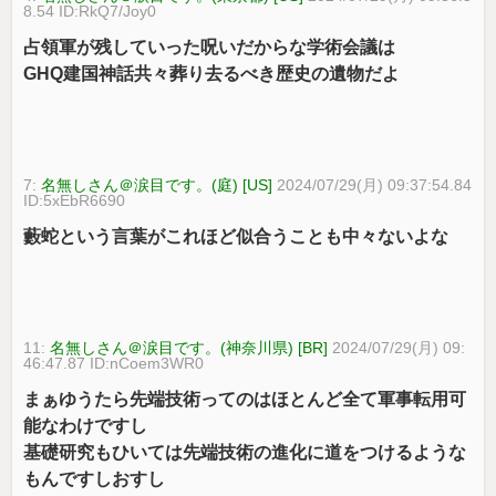
8.54 ID:RkQ7/Joy0
占領軍が残していった呪いだからな学術会議は
GHQ建国神話共々葬り去るべき歴史の遺物だよ
7:
名無しさん＠涙目です。(庭) [US]
2024/07/29(月) 09:37:54.84
ID:5xEbR6690
藪蛇という言葉がこれほど似合うことも中々ないよな
11:
名無しさん＠涙目です。(神奈川県) [BR]
2024/07/29(月) 09:
46:47.87 ID:nCoem3WR0
まぁゆうたら先端技術ってのはほとんど全て軍事転用可
能なわけですし
基礎研究もひいては先端技術の進化に道をつけるような
もんですしおすし