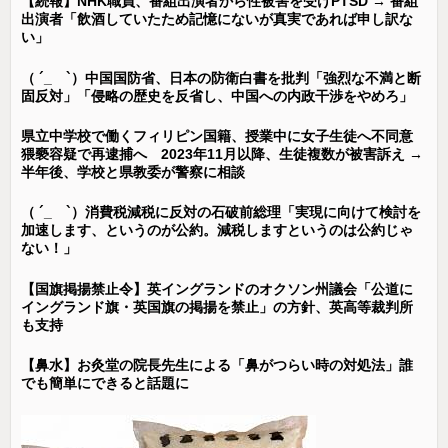
【続報】NHK職員、番組出演者から性被害を受けPTSD → 番組
出演者「飲酒していたため記憶にないが真実であれば申し訳な
い」
（ ´_ゝ`）中国国防省、日本の防衛白書を批判「強烈な不満と断
固反対」「侵略の歴史を反省し、中国への内政干渉をやめろ」
県立中学校で働くフィリピン国籍、授業中に女子生徒へ不同意
猥褻容疑で再逮捕へ 2023年11月以降、生徒複数が被害訴え →
半年後、学校と県教委が警察に相談
（ ´_ゝ`）消費税減税に反対の石破前総理「実現に向けて検討を
加速します、というのが公約。減税しますというのは公約じゃ
ない！」
【国旗掲揚禁止令】英イングランドのオクソン州議会「公道に
イングランド旗・英国旗の掲揚を禁止」の方針、英高等裁判所
も支持
【鼻水】お灸堂の院長先生による「鼻がつらい時の対処法」誰
でも簡単にできると話題に