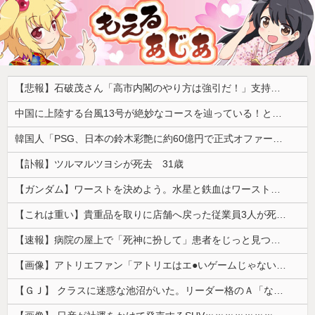
【悲報】石破茂さん「高市内閣のやり方は強引だ！」支持率下落の理由を指摘 → ﾈｯﾄ「お前が言うな」「鳥取県だけ減税無しで！」 ｗｗｗｗｗｗｗｗｗｗｗｗｗｗ
中国に上陸する台風13号が絶妙なコースを辿っている！と話題に、中国の重要都市の上に長々と居座り続けるルートで……
韓国人「PSG、日本の鈴木彩艶に約60億円で正式オファー・・・」→「あいつがそれほどなのか（ﾌﾞﾙﾌﾞﾙ）」「レギュラーとして出れるとは思わない...
【訃報】ツルマルツヨシが死去 31歳
【ガンダム】ワーストを決めよう。水星と鉄血はワーストではない。ageかジークアクスの２択だろ？
【これは重い】貴重品を取りに店舗へ戻った従業員3人が死亡 オンワードが再発防止策を発表
【速報】病院の屋上で「死神に扮して」患者をじっと見つめていた男性を逮捕
【画像】アトリエファン「アトリエはエ●いゲームじゃない！ライザを性的な目で見てる奴はにわか！」
【ＧＪ】 クラスに迷惑な池沼がいた。リーダー格のＡ「なんで支援学級に入れないんですか？」先生「背の高い低いと同じで、これも個性なの！差別は...