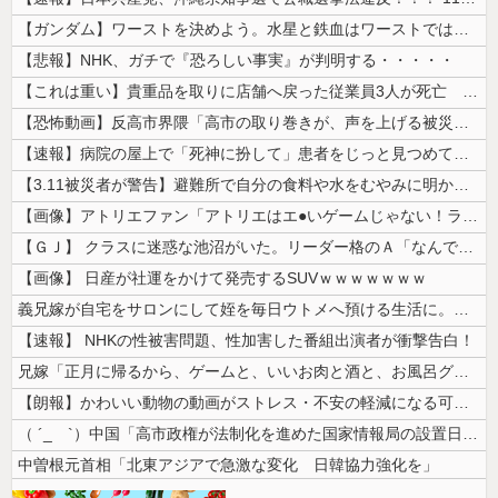
【ガンダム】ワーストを決めよう。水星と鉄血はワーストではない。ageか...
【悲報】NHK、ガチで『恐ろしい事実』が判明する・・・・・
【これは重い】貴重品を取りに店舗へ戻った従業員3人が死亡 オンワードが...
【恐怖動画】反高市界隈「高市の取り巻きが、声を上げる被災地のおばちゃん...
【速報】病院の屋上で「死神に扮して」患者をじっと見つめていた男性を逮捕
【3.11被災者が警告】避難所で自分の食料や水をむやみに明かしてはいけ...
【画像】アトリエファン「アトリエはエ●いゲームじゃない！ライザを性的な...
【ＧＪ】 クラスに迷惑な池沼がいた。リーダー格のＡ「なんで支援学級に入...
【画像】 日産が社運をかけて発売するSUVｗｗｗｗｗｗｗ
義兄嫁が自宅をサロンにして姪を毎日ウトメへ預ける生活に。数年後、そのツ...
【速報】 NHKの性被害問題、性加害した番組出演者が衝撃告白！
兄嫁「正月に帰るから、ゲームと、いいお肉と酒と、お風呂グッズの準備しと...
【朗報】かわいい動物の動画がストレス・不安の軽減になる可能性。英大学の...
（ ´_ゝ`）中国「高市政権が法制化を進めた国家情報局の設置日が7月3...
中曽根元首相「北東アジアで急激な変化 日韓協力強化を」