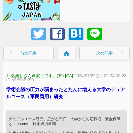
home
前の記事
次の記事
1:
名無しさん＠涙目です。(茸) [CA]
2024/07/29(月) 09:34:00.28
ID:o9K9oEK50
学術会議の圧力が弱まったとたんに増える大学のデュア
ルユース（軍民両用）研究
デュアルユース研究、広がる門戸 大学からの応募増 安全保障
とeconomy – 日本経済新聞