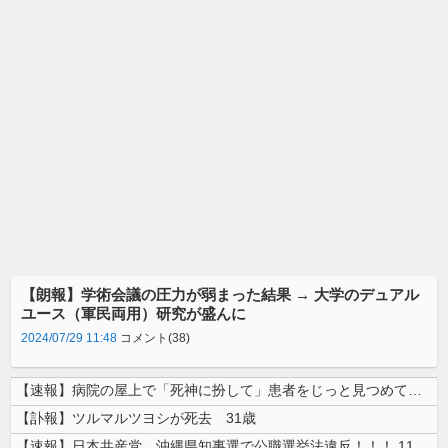
【朗報】学術会議の圧力が弱まった結果 → 大学のデュアル
ユース（軍民両用）研究が盛んに
2024/07/29 11:48
コメント(38)
【速報】病院の屋上で「死神に扮して」患者をじっと見つめていた男性を逮捕
【訃報】ツルマルツヨシが死去 31歳
【速報】日本共産党、沖縄県知事選で公職選挙法違反！！！ 110番通報さ...