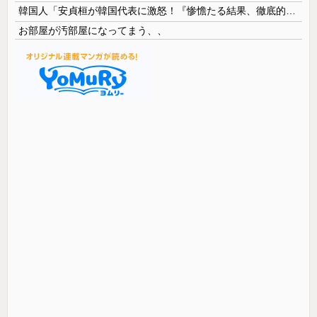
韓国人「安貞桓が韓国代表に激怒！『惨憺たる結果、徹底的な刷新が必要だ』と監督や協会を痛烈批判」
お部屋が汚部屋になってまう、、