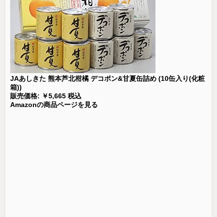
JAあしきた 熊本芦北柑橘 デコポン&甘夏缶詰め (10缶入り(化粧
箱))
販売価格: ￥5,665 税込
Amazonの商品ページを見る