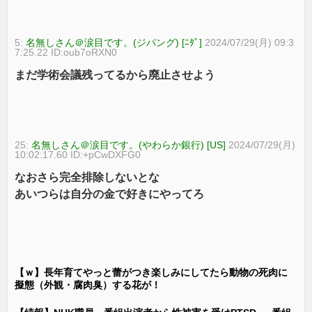
5:
名無しさん＠涙目です。(ジパング) [ﾆﾀﾞ]
2024/07/29(月) 09:3
7:25.22 ID:oub7oRXN0
まだ学術会議残ってるから廃止させよう
25:
名無しさん＠涙目です。(やわらか銀行) [US]
2024/07/29(月)
10:02:17.60 ID:+pCwDXFG0
なおさら完全排除しないとな
あいつらは自分の金で好きにやってろ
【ｗ】長年育てやっと蕾がつき楽しみにしてたら動物の死肉に
擬態（外観・腐肉臭）する花が！