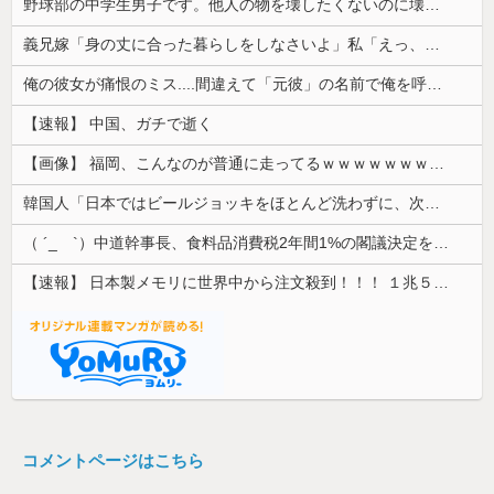
野球部の中学生男子です。他人の物を壊したくないのに壊してしまいます
義兄嫁「身の丈に合った暮らしをしなさいよ」私「えっ、何が気に入らないの？」→義実家での同居生活にロを出され続けて…
俺の彼女が痛恨のミス....間違えて「元彼」の名前で俺を呼んだ
【速報】 中国、ガチで逝く
【画像】 福岡、こんなのが普通に走ってるｗｗｗｗｗｗｗｗｗｗｗｗｗｗｗｗｗｗｗｗｗｗｗｗｗｗｗｗｗｗｗｗｗｗｗｗｗｗｗｗ
韓国人「日本ではビールジョッキをほとんど洗わずに、次の客に出すんだ！ これが証拠の映像だ!!」……あー、なるほどですねー。韓国には「アレ」がな...
（ ´_ゝ`）中道幹事長、食料品消費税2年間1%の閣議決定を批判 → 記者「中道改革連合は食料品消費税ゼロを公約に掲げていたが？」→ 階猛氏「
【速報】 日本製メモリに世界中から注文殺到！！！ １兆５０００億円で工場増築へ
コメントページはこちら