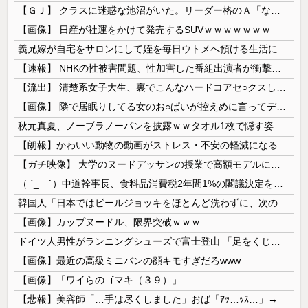
【ＧＪ】 クラスに迷惑な池沼がいた。リーダー格のＡ「なんで支援学級に入れないんですか？」先生「背の高い低いと同じで、これも個性なの！差別は...
【画像】 日産が社運をかけて発売するSUVｗｗｗｗｗｗｗ
義兄嫁が自宅をサロンにして姪を毎日ウトメへ預ける生活に。数年後、そのツケが一気に回ってきて…
【速報】 NHKの性被害問題、性加害した番組出演者が衝撃告白！
【流出】 清楚系女子大生、裏でこんなハードコアセ○クスしてたとか嘘だろ…（動画あり）
【画像】 隣で居眠りしてる女のお○ぱいが控えめに言ってデカいｗｗｗ
秋元真夏、ノーブラノーパンを披露ｗｗタオル1枚で隠す姿がほぼA●女優・・
【朗報】かわいい動物の動画がストレス・不安の軽減になる可能性。英大学の研究で実証
【ガチ映像】 大学のヌードデッサンの授業で高額モデルに依頼したら○○○が凄すぎた動画、お前らの想像の20倍は凄い
（ ´_ゝ`）中道幹事長、食料品消費税2年間1%の閣議決定を批判 → 記者「中道改革連合は食料品消費税ゼロを公約に掲げていたが？」→ 階猛氏「
韓国人「日本ではビールジョッキをほとんど洗わずに、次の客に出すんだ！ これが証拠の映像だ!!」……あー、なるほどですねー。韓国には「アレ」がないんだ？
【画像】カップヌードル、限界突破ｗｗｗ
ドイツ人男性がランニングシューズで富士登山 「足をくじいて動けない」
【画像】最近の高級ミニバンの顔キモすぎだろwww
【画像】「ワイらのゴマキ（３９）」
【悲報】美容師「…手は尽くしました」おば「ｱｯ…ｯｽ…」→