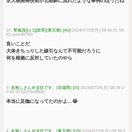
京大核開発技術が北朝鮮に流れたような事例のほうだね
10:
警備員[Lv.1][新芽](東京都) [AU]
2024/07/29(月) 09:46:01.59
ID:uysm8t7R0
良いことだ
大体きちっりした線引なんて不可能だろうに
何を根拠に反対していたのやら
9:
名無しさん＠涙目です。(宮城県) [ﾇｺ]
2024/07/29(月) 09:39:2
0.69 ID:5ZZOcHBD0
本当に足枷になってたのかよ…😭
4:
名無しさん＠涙目です。(東京都) [US]
2024/07/29(月) 09:36:5