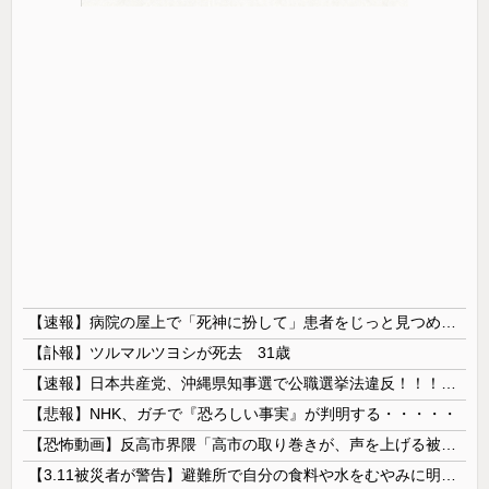
【速報】病院の屋上で「死神に扮して」患者をじっと見つめていた男性を逮捕
【訃報】ツルマルツヨシが死去 31歳
【速報】日本共産党、沖縄県知事選で公職選挙法違反！！！ 110番通報されても辞全くめない件
【悲報】NHK、ガチで『恐ろしい事実』が判明する・・・・・
【恐怖動画】反高市界隈「高市の取り巻きが、声を上げる被災地のおばちゃんに詰め寄ってるぅ！」→よく聞くと何やらヤバいことを言っていると話題に…
【3.11被災者が警告】避難所で自分の食料や水をむやみに明かしてはいけない理由