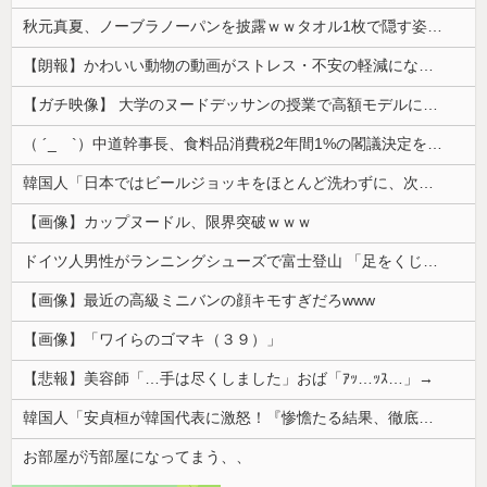
秋元真夏、ノーブラノーパンを披露ｗｗタオル1枚で隠す姿がほぼA●女優・・
【朗報】かわいい動物の動画がストレス・不安の軽減になる可能性。英大学の研究で実証
【ガチ映像】 大学のヌードデッサンの授業で高額モデルに依頼したら○○○が凄すぎた動画、お前らの想像の20倍は凄い
（ ´_ゝ`）中道幹事長、食料品消費税2年間1%の閣議決定を批判 → 記者「中道改革連合は食料品消費税ゼロを公約に掲げていたが？」→ 階猛氏「
韓国人「日本ではビールジョッキをほとんど洗わずに、次の客に出すんだ！ これが証拠の映像だ!!」……あー、なるほどですねー。韓国には「アレ」がないんだ？
【画像】カップヌードル、限界突破ｗｗｗ
ドイツ人男性がランニングシューズで富士登山 「足をくじいて動けない」
【画像】最近の高級ミニバンの顔キモすぎだろwww
【画像】「ワイらのゴマキ（３９）」
【悲報】美容師「…手は尽くしました」おば「ｱｯ…ｯｽ…」→
韓国人「安貞桓が韓国代表に激怒！『惨憺たる結果、徹底的な刷新が必要だ』と監督や協会を痛烈批判」
お部屋が汚部屋になってまう、、