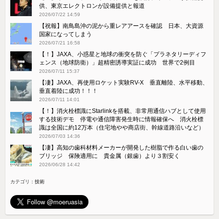
供、東京エレクトロンが設備提供と報道
2026/07/22 14:59
【祝報】南鳥島沖の泥から重レアアースを確認 日本、大資源
国家になってしまう
2026/07/21 16:58
【！】JAXA、小惑星と地球の衝突を防ぐ「プラネタリーディフ
ェンス（地球防衛）」超精密誘導実証に成功 世界で2例目
2026/07/11 15:37
【凄】JAXA、再使用ロケット実験RV-X 垂直離陸、水平移動、
垂直着陸に成功！！！
2026/07/11 14:01
【！】消火栓標識にStarlinkを搭載、非常用通信ハブとして使用
する技術デモ 停電や通信障害発生時に情報確保へ 消火栓標
識は全国に約12万本（住宅地やや商店街、幹線道路沿いなど）
2026/07/03 14:36
【凄】高知の歯科材料メーカーが開発した樹脂で作る白い歯の
ブリッジ 保険適用に 貴金属（銀歯）より３割安く
2026/06/28 14:42
カテゴリ：
技術