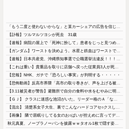
「もう二度と使わないからな」と某カーシェアの広告を信じた人が絶叫、船が遅れたからバスが無くなって困ってたりこの看板が…
【訃報】ツルマルツヨシが死去 31歳
【速報】病院の屋上で「死神に扮して」患者をじっと見つめていた男性を逮捕
【ガンダム】ワーストを決めよう。水星と鉄血はワーストではない。ageかジークアクスの２択だろ？
【速報】日本共産党、沖縄県知事選で公職選挙法違反！！！ 110番通報されても辞全くめない件
【これは重い】貴重品を取りに店舗へ戻った従業員3人が死亡 オンワードが再発防止策を発表
【悲報】NHK、ガチで『恐ろしい事実』が判明する・・・・・
【恐怖動画】反高市界隈「高市の取り巻きが、声を上げる被災地のおばちゃんに詰め寄ってるぅ！」→よく聞くと何やらヤバいことを言っていると話題に…
【3.11被災者が警告】避難所で自分の食料や水をむやみに明かしてはいけない理由
【ＧＪ】 クラスに迷惑な池沼がいた。リーダー格のＡ「なんで支援学級に入れないんですか？」先生「背の高い低いと同じで、これも個性なの！差別は...
【流出】 清楚系女子大生、裏でこんなハードコアセ○クスしてたとか嘘だろ…（動画あり）
【画像】 隣で居眠りしてる女のお○ぱいが控えめに言ってデカいｗｗｗ
秋元真夏、ノーブラノーパンを披露ｗｗタオル1枚で隠す姿がほぼA●女優・・